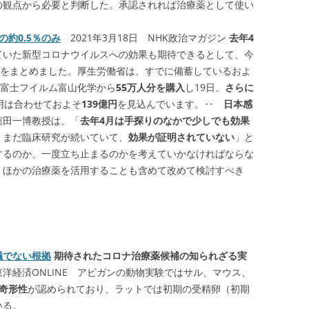
の観点から必要と判断した。承認されれば治療薬として使い
。
の約0.5％のみ
2021年3月18日 NHK政治マガジン
去年4
ていた新型コロナウイルスへの効果も期待できるとして、今
をまとめました。厚生労働省は、すでに備蓄しているおよ
富士フイルム富山化学から
55万人分を購入
し19日、
さらに
用は合わせておよそ
139億円
を見込んでいます。‥
日本感
舘田一博教授は、「
去年4月は手探りのなかで少しでも効果
、まだ臨床研究が続いていて、
効果が証明されていない
」と
するのか、一度立ち止まるのかを考えていかなければならな
、ほかの治療薬を活用することも含めて改めて検討すべき
議でない根拠
期待されたコロナ治療薬候補の知られざる実
3:00 東洋経済ONLINE アビガンの動物実験ではサル、マウス、
奇形性
が認められており、ラットでは初期の受精卵（初期
いる。