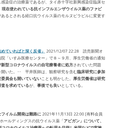
ス感染症の治療薬であるが、タイ赤十字社新興感染症臨床セ
、
現在使われている抗インフルエンザウイルス薬のファビ
があるとされる経口抗ウイルス薬のモルヌピラビルに変更す
進めていればと深く反省」
2021/12/07 22:28 読売新聞オ
病院「いすみ医療センター」で８～９月、厚生労働省の通知
が新型コロナウイルスの自宅療養者に処方
されていた問題
を開いた。‥ 平井医師は、観察研究を含む
臨床研究に参加
査委員会も開いていない
ことも明かした。
厚生労働省は研究
審査を求めている
が、
事後でも良い
としている。
フイルム開発は難路に
2021年11月13日 22:00 [有料会員
ムホールディングスの抗ウイルス薬「
アビガン」について、
型コロナウイルス治療薬への転用を目指し米国などで実施