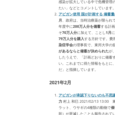
感染が拡大している中で危機管理
たい」などとコメントしています
アビガン使用 国が計画する 備蓄量
月
、政府は、当時治療薬が限られ
年度中に
200万人分を備蓄
する計画
そ
70万人分
に加えて、ことし
1月
に
79万人分を購入
する方針です。費
染症学会
の理事長で、東邦大学の
があるならと備蓄が決められた
が
したうえで、「計画どおりに備蓄
い。これまでに得た情報をもとに
だ」と指摘しています。
2021年2月
アビガンが承認下りないのも不思
力
村上 和巳 2021/02/13 1
ラット、ウサギの4種類の動物で
催
胚）が死滅したことも報告されて