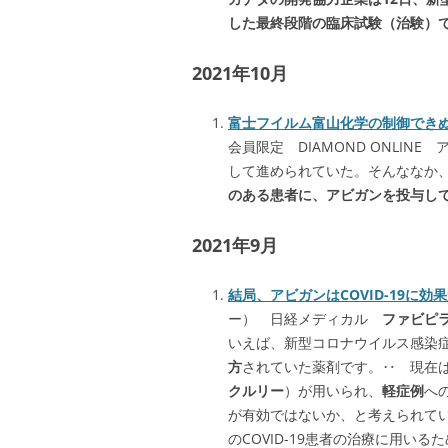
した最終段階の臨床試験（治験）
2021年10月
富士フイルム富山化学の制御できぬ
会員限定 DIAMOND ONLIN
して進められていた。そんななか
のある患者に、アビガンを投与し
2021年9月
結局、アビガンはCOVID-19に効
ー） 日経メディカル
ファビピ
いえば、新型コロナウイルス感染症（C
方
されていた薬剤です。‥ 現在
クルリー
）が用いられ、
軽症例
へ
が有効ではないか、と考えられ
のCOVID-19患者の治療に用い