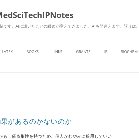
ciTechIPNotes
自身のための勉強帖です。AIに訊いたことの纏めが増えてきました。AIも間違えます。
コ
ン
LATEX
BOOKS
LINKS
GRANTS
IF
BIOCHEM
テ
ン
ツ
へ
ス
キ
ッ
プ
に効果があるのかないのか
かも、催奇形性を持つため、個人がむやみに服用していい