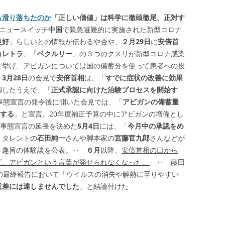
ら滑り落ちたのか
「正しい価値」は科学に徹頭徹尾、正対す
 ニュースイッチ
中国
で緊急避難的に実施された新型コロナ
良好
」らしいとの情報が伝わるや否や、
２月29日
に
安倍首
カレトラ
」「
ベクルリー
」の３つのクスリが新型コロナ感染
と挙げ、アビガンについては国の備蓄分を使って患者への投
‥
3月28日
の会見で
安倍首相
は、「
すでに症状の改善に効果
調したうえで、「
正式承認に向けた治験プロセスを開始す
事態宣言の発令後に開いた会見では、「
アビガンの備蓄量
大する
」と宣言。20年度補正予算の中にアビガンの増備とし
事態宣言の延長を決めた
5月4日
には、「
今月中の承認をめ
 タレントの
石田純一
さんや脚本家の
宮藤官九郎
さんなどが
う趣旨の体験談を公表。‥
６月
以降、
安倍首相の口から
ず、アビガンという言葉が発せられなくなった。
‥ 藤田
の最終報告において「ウイルスの消失や解熱に至りやすい
意差には達しませんでした
」と結論付けた