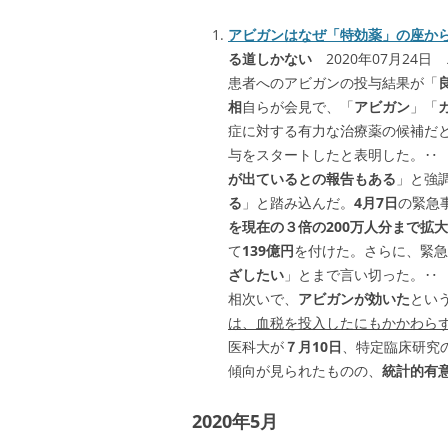
アビガンはなぜ「特効薬」の座か
る道しかない
2020年07月24日
患者へのアビガンの投与結果が「
相
自らが会見で、「
アビガン
」「
症に対する有力な治療薬の候補だ
与をスタートしたと表明した。
が出ているとの報告もある
」と強
る
」と踏み込んだ。
4月7日
の緊急
を現在の３倍の200万人分まで拡
て
139億円
を付けた。さらに、緊急
ざしたい
」とまで言い切った。‥
相次いで、
アビガンが効いた
とい
は、血税を投入したにもかかわら
医科大が
７月10日
、特定臨床研究
傾向が見られたものの、
統計的有
2020年5月