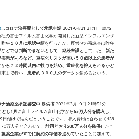
始
…コロナ治療薬として承認申請
2021/04/21 21:11 読売
会社の富士フイルム富山化学が開発した新型インフルエンザ
、
昨年１０月に承認申請
を行ったが、厚労省の審議会は
昨年
果などでは判断できないとして、継続審議
としていた。
新た
礎疾患があるなど、重症化リスクが高い５０歳以上の患者が
てから７２時間以内に投与を始め、重症化を抑えられるかど
月末まで
行い、
患者約３００人のデータ
を集めるという。
ナ治療薬承認審査中 厚労省
2021年3月19日 21時51分
ことし1月
に富士フイルム富山化学から
55万人分を購入
し、
9日付け
で結んだということです。購入費用は合わせて
139
70万人分と合わせて、
計画どおり200万人分を確保
したこ
「
製薬企業がすでに契約の準備を進めていた
ことに加えて、