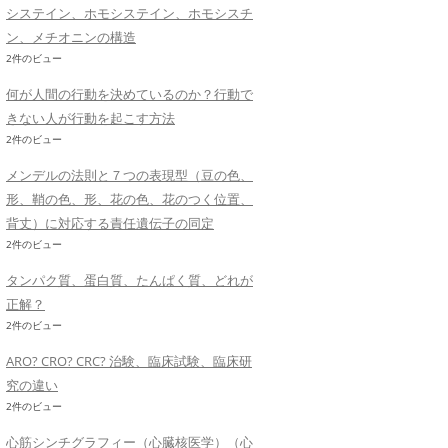
システイン、ホモシステイン、ホモシスチ
ン、メチオニンの構造
2件のビュー
何が人間の行動を決めているのか？行動で
きない人が行動を起こす方法
2件のビュー
メンデルの法則と７つの表現型（豆の色、
形、鞘の色、形、花の色、花のつく位置、
背丈）に対応する責任遺伝子の同定
2件のビュー
タンパク質、蛋白質、たんぱく質、どれが
正解？
2件のビュー
ARO? CRO? CRC? 治験、臨床試験、臨床研
究の違い
2件のビュー
心筋シンチグラフィー（心臓核医学）（心