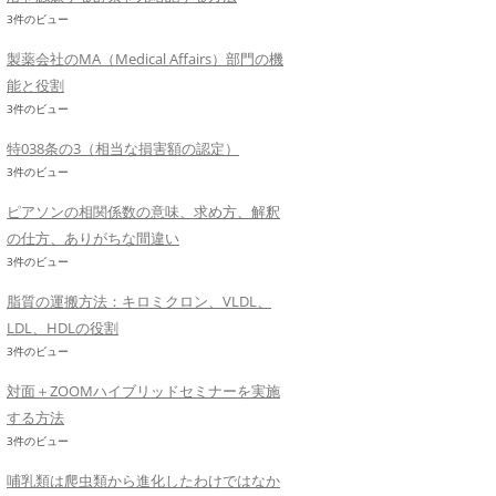
3件のビュー
製薬会社のMA（Medical Affairs）部門の機
能と役割
3件のビュー
特038条の3（相当な損害額の認定）
3件のビュー
ピアソンの相関係数の意味、求め方、解釈
の仕方、ありがちな間違い
3件のビュー
脂質の運搬方法：キロミクロン、VLDL、
LDL、HDLの役割
3件のビュー
対面＋ZOOMハイブリッドセミナーを実施
する方法
3件のビュー
哺乳類は爬虫類から進化したわけではなか