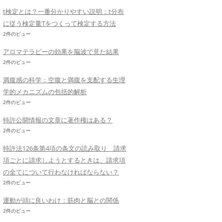
t検定とは？一番分かりやすい説明：t分布
に従う検定量Tをつくって検定する方法
2件のビュー
アロマテラピーの効果を脳波で見た結果
2件のビュー
満腹感の科学：空腹と満腹を支配する生理
学的メカニズムの包括的解析
2件のビュー
特許公開情報の文章に著作権はある？
2件のビュー
特許法126条第4項の条文の読み取り 請求
項ごとに請求しようとするときは、請求項
の全てについて行わなければならない？
2件のビュー
運動が頭に良いわけ：筋肉と脳との関係
2件のビュー