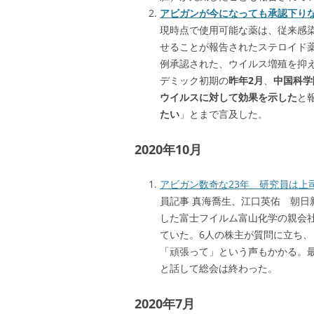
アビガンが今になっても承認下り
現時点で使用可能な薬は、従来感
せることが報告されたステロイド
例承認された、ウイルス増殖を抑
デミック初期の
昨年2月
、
中国科学
ウイルスに対して効果を示した
と
たい
」とまで言及した。
2020年10月
アビガン数奇な23年 研究員は上
員記事 真海喬生、江口英佑 朝
した富士フイルム富山化学の親会
ていた。6人の株主が質問に立ち、
「頑張って」という声もかかる。
と話して総会は終わった。
2020年7月