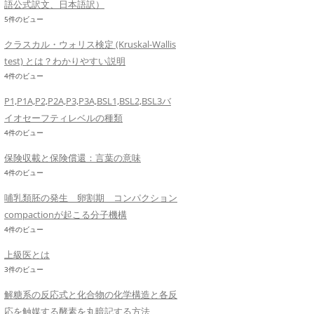
語公式訳文、日本語訳）
5件のビュー
クラスカル・ウォリス検定 (Kruskal-Wallis
test) とは？わかりやすい説明
4件のビュー
P1,P1A,P2,P2A,P3,P3A,BSL1,BSL2,BSL3バ
イオセーフティレベルの種類
4件のビュー
保険収載と保険償還：言葉の意味
4件のビュー
哺乳類胚の発生 卵割期 コンパクション
compactionが起こる分子機構
4件のビュー
上級医とは
3件のビュー
解糖系の反応式と化合物の化学構造と各反
応を触媒する酵素を丸暗記する方法