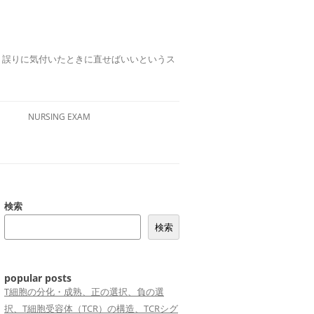
誤りは、誤りに気付いたときに直せばいいというス
NURSING EXAM
検索
検索
popular posts
T細胞の分化・成熟、正の選択、負の選
択、T細胞受容体（TCR）の構造、TCRシグ