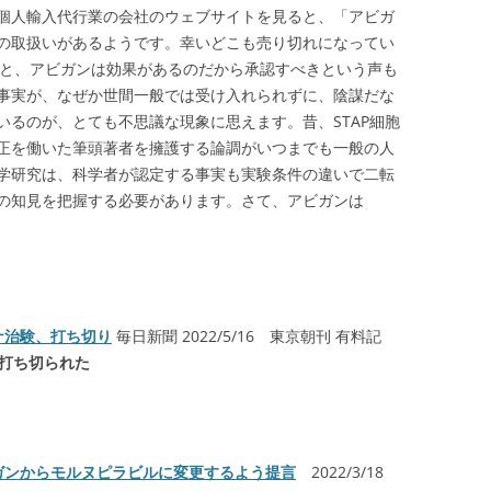
個人輸入代行業の会社のウェブサイトを見ると、「アビガ
の取扱いがあるようです。幸いどこも
売り切れになってい
ると、アビガンは効果があるのだから承認すべきという声も
事実が、なぜか世間一般では受け入れられずに、陰謀だな
いるのが、とても不思議な現象に思えます。昔、STAP細胞
正を働いた筆頭著者を擁護する論調がいつまでも一般の人
学研究は、科学者が認定する事実も実験条件の違いで二転
の知見を把握する必要があります。さて、アビガンは
ナ治験、打ち切り
毎日新聞 2022/5/16 東京朝刊 有料記
打ち切られた
ガンからモルヌピラビルに変更するよう提言
2022/3/18