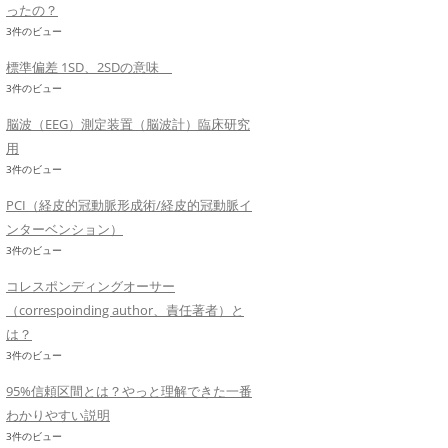
ったの？
3件のビュー
標準偏差 1SD、2SDの意味
3件のビュー
脳波（EEG）測定装置（脳波計）臨床研究
用
3件のビュー
PCI（経皮的冠動脈形成術/経皮的冠動脈イ
ンターベンション）
3件のビュー
コレスポンディングオーサー
（correspoinding author、責任著者）と
は？
3件のビュー
95%信頼区間とは？やっと理解できた一番
わかりやすい説明
3件のビュー