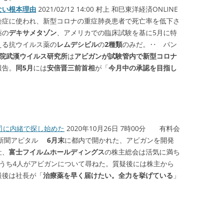
ない根本理由
2021/02/12 14:00 村上 和巳東洋経済ONLINE
染症に使われ、新型コロナの重症肺炎患者で死亡率を低下さ
薬の
デキサメタゾン
、アメリカでの臨床試験を基に5月に特
える抗ウイルス薬の
レムデシビル
の
2種類
のみだ。‥ パン
院武漢ウイルス研究所
は
アビガンが試験管内で新型コロナ
報告。
同5月
には
安倍晋三前首相
が「
今月中の承認を目指し
司に内緒で探し始めた
2020年10月26日 7時00分 有料会
日新聞アピタル
6月末
に都内で開かれた、アビガンを開発
社、
富士フイルムホールディングス
の株主総会は活気に満ち
うち4人がアビガンについて尋ねた。質疑後には株主から
最後は社長が「
治療薬を早く届けたい。全力を挙げている
」