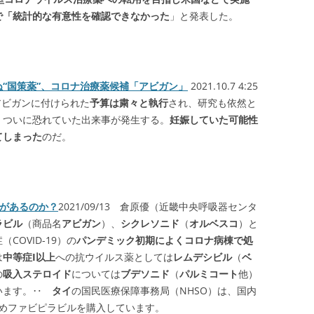
で「統計的な有意性を確認できなかった
」と発表した。
“国策薬”、コロナ治療薬候補「アビガン」
2021.10.7 4:25
E アビガンに付けられた
予算は粛々と執行
され、研究も依然と
、ついに恐れていた出来事が発生する。
妊娠していた可能性
てしまった
のだ。
果があるのか？
2021/09/13 倉原優（近畿中央呼吸器センタ
ラビル
（商品名
アビガン
）、
シクレソニド
（
オルベスコ
）と
OVID-19）の
パンデミック初期によくコロナ病棟で処
は
中等症I以上
への抗ウイルス薬としては
レムデシビル
（
ベ
の
吸入ステロイド
については
ブデソニド
（
パルミコート
他）
ています。‥
タイ
の国民医療保障事務局（NHSO）は、国内
るためファビピラビルを購入しています。