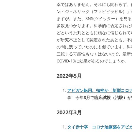
薬ではありません。それにも関わらず、
ン・ジェネリック（ファビピラビル）」
ますが。また、SNS(ツイッター）を見
多数見つかります。科学的に否定された
どという批判とともに頑なに信じられて
が研究不正として認定されたあとも、不
の間に残っていたのにも似ています。科
三転する可能性もなくはないので、最新
COVID-19に効果があるのでしょうか。
2022年5月
アビガン転用、頓挫か 新型コロ
事 今年
3月
で
臨床試験（治験）が
2022年3月
タイ赤十字 コロナ治療薬をアビ