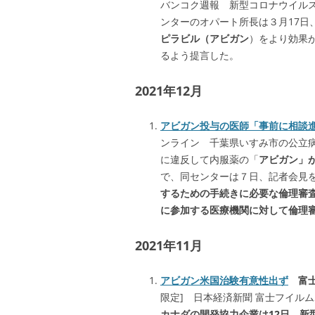
バンコク週報 新型コロナウイル
ンターのオパート所長は３月17日
ピラビル（アビガン
）をより効果
るよう提言した。
2021年12月
アビガン投与の医師「事前に相談
ンライン 千葉県いすみ市の公立
に違反して内服薬の「
アビガン」
で、同センターは７日、記者会見
するための手続きに必要な倫理審
に参加する医療機関に対して倫理
2021年11月
アビガン米国治験有意性出ず
富士
限定] 日本経済新聞 富士フイル
カナダの開発協力企業は12日、新