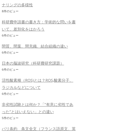
ナリングの多様性
8件のビュー
科研費申請書の書き方：学術的な問いを書
いて、差別化をはかろう
6件のビュー
間質、間葉、間充織、結合組織の違い
6件のビュー
日本の脳波研究（科研費研究課題）
6件のビュー
活性酸素種（ROS)とは？ROS,酸素分子、
ラジカルなどについて
6件のビュー
非劣性試験とは何か？「”有意に劣性であ
った”とはいえない」との違い
5件のビュー
パリ条約 条文全文（フランス語原文、英