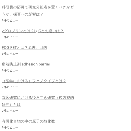
科研費の応募で研究分担者を置くべきかど
うか、採否への影響は？
3件のビュー
γグロブリンとは？Ig Gとの違いは？
3件のビュー
FDG-PETとは？原理、目的
3件のビュー
癒着防止剤 adhesion barrier
3件のビュー
（医学における）フェノタイプとは？
2件のビュー
臨床研究における後ろ向き研究（後方視的
研究）とは
2件のビュー
有機化合物の中の原子の酸化数
2件のビュー