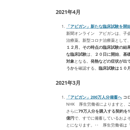
2021年4月
「アビガン」新たな臨床試験を開
新聞オンライン アビガンは、子
治療薬。新型コロナ治療薬として
１２月、その時点の臨床試験の結
な臨床試験
は、
２０日に開始
。
基
対象
となる。
発熱などの症状が出
うか
を確認する。
臨床試験は１０
2021年3月
「アビガン」200万人分備蓄へ
コロ
NHK 厚生労働省によりますと、
さらに
79万人分を購入する契約を1
億円
で、すでに備蓄しているおよそ
とになります。‥ 厚生労働省は