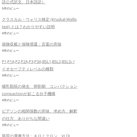
語公式訳文、日本語訳）
5件のビュー
クラスカル・ウォリス検定 (Kruskal-Wallis
test) とは？わかりやすい説明
4件のビュー
保険収載と保険償還：言葉の意味
4件のビュー
P1,P1A,P2,P2A,P3,P3A,BSL1,BSL2,BSL3バ
イオセーフティレベルの種類
4件のビュー
哺乳類胚の発生 卵割期 コンパクション
compactionが起こる分子機構
4件のビュー
ピアソンの相関係数の意味、求め方、解釈
の仕方、ありがちな間違い
3件のビュー
脂質の運搬方法：キロミクロン、VLDL、