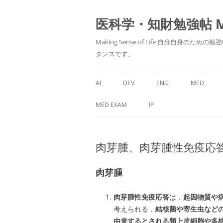
医科学・知財勉強帖 MedS
Making Sense of Life 自分
タンスです。
AI
DEV
ENG
MED
MED EXAM
IP
肉芽腫、肉芽腫性免疫応
肉芽腫
肉芽腫性免疫応答
は，
起因物質や
考えられる．
結核菌や寄生虫など
由来するとされる類上皮細胞や多