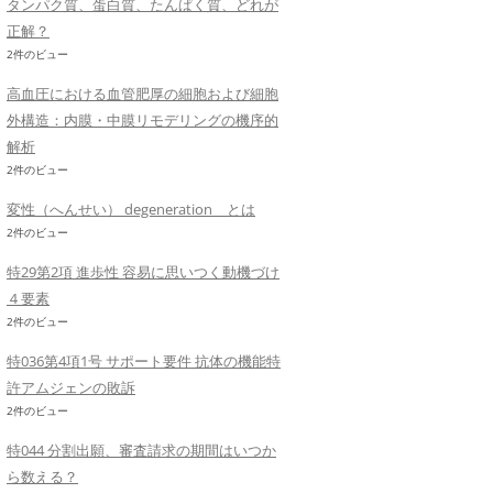
タンパク質、蛋白質、たんぱく質、どれが
正解？
2件のビュー
高血圧における血管肥厚の細胞および細胞
外構造：内膜・中膜リモデリングの機序的
解析
2件のビュー
変性（へんせい） degeneration とは
2件のビュー
特29第2項 進歩性 容易に思いつく動機づけ
４要素
2件のビュー
特036第4項1号 サポート要件 抗体の機能特
許アムジェンの敗訴
2件のビュー
特044 分割出願、審査請求の期間はいつか
ら数える？