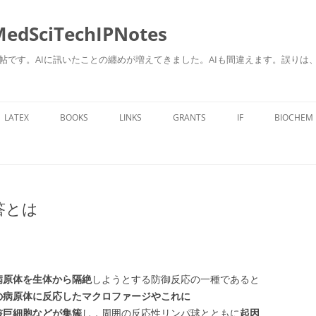
ciTechIPNotes
自身のための勉強帖です。AIに訊いたことの纏めが増えてきました。AIも間違えます。
コ
ン
LATEX
BOOKS
LINKS
GRANTS
IF
BIOCHEM
テ
ン
ツ
へ
ス
キ
ッ
プ
答とは
病原体を生体から隔絶
しようとする防御反応の一種であると
の病原体に反応したマクロファージやこれに
核巨細胞などが集簇
し，周囲の反応性リンパ球とともに
起因