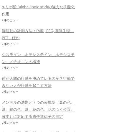
α-リポ酸 (alpha-lipoic acid)の強力な抗酸化
作用
2件のビュー
脳活動の計測方法：fMRI, EEG, 電気生理、
PET、ほか
2件のビュー
システイン、ホモシステイン、ホモシスチ
ン、メチオニンの構造
2件のビュー
何が人間の行動を決めているのか？行動で
きない人が行動を起こす方法
2件のビュー
メンデルの法則と７つの表現型（豆の色、
形、鞘の色、形、花の色、花のつく位置、
背丈）に対応する責任遺伝子の同定
2件のビュー