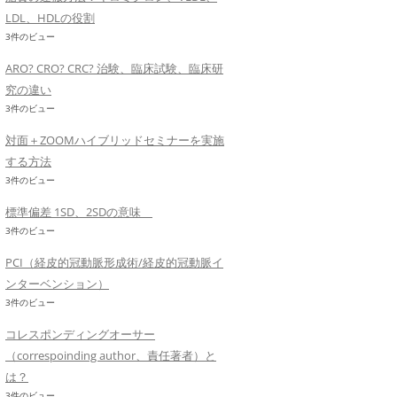
LDL、HDLの役割
3件のビュー
ARO? CRO? CRC? 治験、臨床試験、臨床研
究の違い
3件のビュー
対面＋ZOOMハイブリッドセミナーを実施
する方法
3件のビュー
標準偏差 1SD、2SDの意味
3件のビュー
PCI（経皮的冠動脈形成術/経皮的冠動脈イ
ンターベンション）
3件のビュー
コレスポンディングオーサー
（correspoinding author、責任著者）と
は？
3件のビュー