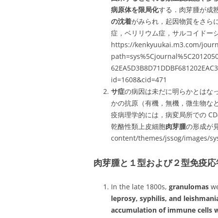
病原体を限局化
する．肉芽腫が成
の沈着
がみられ，起因物質をさら
症，ベリリウム症，サルコイドー
https://kenkyuukai.m3.com/journ
path=sys%5Cjournal%5C201205
62EA5D3B8D71DDBF681202EAC39
id=1608&cid=471
サ症
の病因は未だに明らかとはな
かの抗原（有機，無機，微生物な
疫病理学的には，病変局所での CD
乾酪性類上皮細胞
肉芽腫
の形成が見られ
content/themes/jssog/images/sy
肉芽腫と１型および２型免疫応
In the late 1800s,
granulomas
we
leprosy, syphilis, and leishmani
accumulation of immune cells w