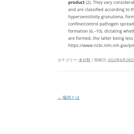
product
(2). They vary considerab
and are classified according to th
hypersensitivity granuloma, for
confine/control pathogen spread.
formation (6,–10), dictating whe
are formed, the latter being le
https://www.ncbi.nlm.nih.gov/p
カテゴリー:
未分類
| 投稿日:
2022年8月28日
投
←
喘息とは
稿
ナ
ビ
ゲ