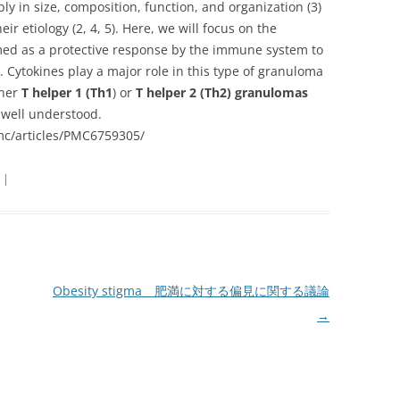
ly in size, composition, function, and organization (3)
eir etiology (2, 4, 5). Here, we will focus on the
med as a protective response by the immune system to
 Cytokines play a major role in this type of granuloma
ther
T helper 1 (Th1
) or
T helper 2 (Th2) granulomas
ss well understood.
mc/articles/PMC6759305/
|
Obesity stigma 肥満に対する偏見に関する議論
→