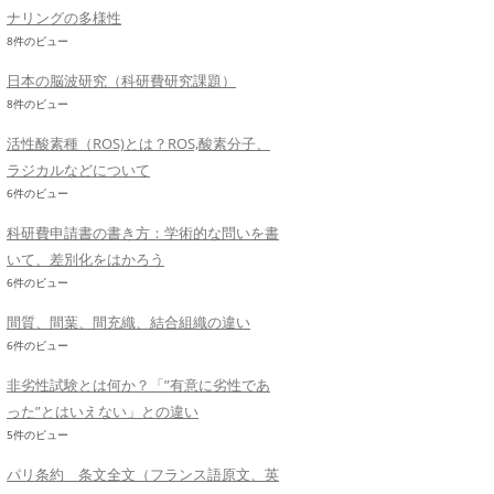
ナリングの多様性
8件のビュー
日本の脳波研究（科研費研究課題）
8件のビュー
活性酸素種（ROS)とは？ROS,酸素分子、
ラジカルなどについて
6件のビュー
科研費申請書の書き方：学術的な問いを書
いて、差別化をはかろう
6件のビュー
間質、間葉、間充織、結合組織の違い
6件のビュー
非劣性試験とは何か？「”有意に劣性であ
った”とはいえない」との違い
5件のビュー
パリ条約 条文全文（フランス語原文、英