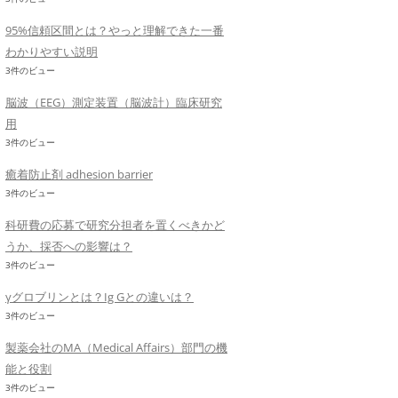
95%信頼区間とは？やっと理解できた一番
わかりやすい説明
3件のビュー
脳波（EEG）測定装置（脳波計）臨床研究
用
3件のビュー
癒着防止剤 adhesion barrier
3件のビュー
科研費の応募で研究分担者を置くべきかど
うか、採否への影響は？
3件のビュー
γグロブリンとは？Ig Gとの違いは？
3件のビュー
製薬会社のMA（Medical Affairs）部門の機
能と役割
3件のビュー