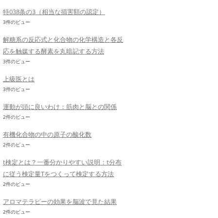
特038条の3（相当な損害額の認定）
3件のビュー
解糖系の反応式と化合物の化学構造と各反
応を触媒する酵素を丸暗記する方法
3件のビュー
上級医とは
3件のビュー
運動が頭に良いわけ：筋肉と脳との関係
2件のビュー
有機化合物の中の原子の酸化数
2件のビュー
t検定とは？一番分かりやすい説明：t分布
に従う検定量Tをつくって検定する方法
2件のビュー
アロマテラピーの効果を脳波で見た結果
2件のビュー