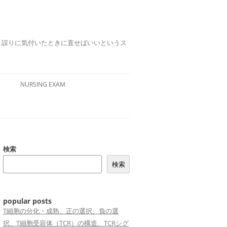
誤りは、誤りに気付いたときに直せばいいというス
NURSING EXAM
検索
検索
popular posts
T細胞の分化・成熟、正の選択、負の選
択、T細胞受容体（TCR）の構造、TCRシグ