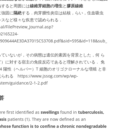
熟すると周囲には
線維芽細胞の増生
と
膠原線維
に強固に
隔絶
する．肉芽腫性炎症は結核，らい，住血吸虫
シスなど様々な疾患で認められる．
al/FilePreview_Journal.asp?
02165224-
09644AE3DA37015C53708.pdf&sid=595&id=118&sub_
っていないが，その病態は遺伝的素因を背景とした，何 ら
ど）に対する宿主の免疫反応であると理解されている． 免
4 陽性（ヘルパー）T 細胞のオリゴクローナルな増殖 と非
る https://www.jssog.com/wp/wp-
stem/guidance/2-1-2.pdf
答
re first identified as
swellings
found in
tuberculosis,
asis
patients (1). They are now defined as an
hose function is to confine a chronic nondegradable