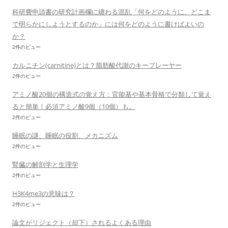
科研費申請書の研究計画欄に纏わる混乱「何をどのように、どこま
で明らかにしようとするのか」には何をどのように書けばよいの
か？
2件のビュー
カルニチン(carnitine)とは？脂肪酸代謝のキープレーヤー
2件のビュー
アミノ酸20個の構造式の覚え方：官能基や基本骨格で分類して覚え
ると簡単！必須アミノ酸9個（10個）も。
2件のビュー
睡眠の謎、睡眠の役割、メカニズム
2件のビュー
腎臓の解剖学と生理学
2件のビュー
H3K4me3の意味は？
2件のビュー
論文がリジェクト（却下）されるよくある理由