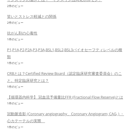
2件のビュー
笑いとストレス軽減との関係
2件のビュー
抗がん剤の心毒性
1件のビュー
P1,P1A,P2,P2A,P3,P3A,BSL1,BSL2,BSL3バイオセーフティレベルの種
類
1件のビュー
CRBとは？Certified Review Board（認定臨床研究審査委員会）のこ
と。特定臨床研究とは？
1件のビュー
【循環器内科学】 冠血流予備量比FFR (Fractional Flow Reserve)とは
1件のビュー
冠動脈造影 (Coronary angiography、Coronary Angiogram; CAG, ) ・
心カテーテルの実際
1件のビュー