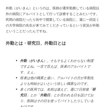
外勤（がいきん）というのは、医師が通常勤務している病院以
外の病院にアルバイトとして行って診療することみたいです。
民間の病院だったり街中で開業している病院に、週に一回近く
の大学病院の先生が来てみてくださっているという状況が外勤
ということだったんですね。
外勤とは・研究日、外勤日とは
外勤
（
がいきん
）。そもそもよくわからない制度
ですよね。一言で言えば、医者のアルバイトで
す、えぇ。
医者は他の職業と違い、アルバイトの方が常勤先
よりも時給がよいという珍しい職業なのです。
多くの医局では、名前は違えど、週に1日前後「
研
究日
」とか「
外勤日
」とか言われる日を設けてお
り、医師はその日を使ってバイトしたりしている
わけです。