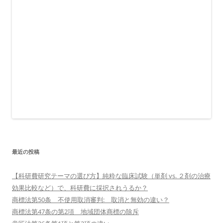
最近の投稿
【科研費研究テーマの選び方】純粋な臨床試験（単剤 vs. ２剤の治療
効果比較など）で、科研費に採択されうるか？
商標法第50条 不使用取消審判: 取消と無効の違い？
商標法第47条の第2項 地域団体商標の除斥