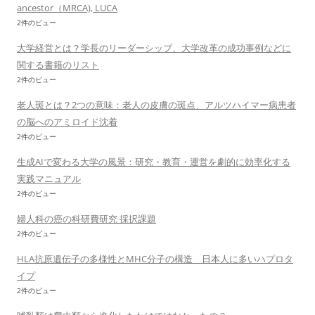
ancestor（MRCA), LUCA
2件のビュー
大学経営とは？学長のリーダーシップ、大学改革の成功事例などに
関する書籍のリスト
2件のビュー
老人斑とは？2つの意味：老人の皮膚の斑点、アルツハイマー病患者
の脳へのアミロイド沈着
2件のビュー
生成AIで変わる大学の風景：研究・教育・運営を劇的に効率化する
実践マニュアル
2件のビュー
婦人科の癌の科研費研究 採択課題
2件のビュー
HLA抗原遺伝子の多様性とMHC分子の構造 日本人に多いハプロタ
イプ
2件のビュー