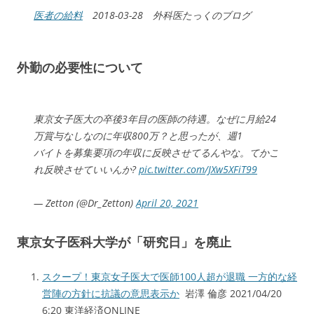
医者の給料
2018-03-28 外科医たっくのブログ
外勤の必要性について
東京女子医大の卒後3年目の医師の待遇。なぜに月給24
万賞与なしなのに年収800万？と思ったが、週1
バイトを募集要項の年収に反映させてるんやな。てかこ
れ反映させていいんか?
pic.twitter.com/JXw5XFiT99
— Zetton (@Dr_Zetton)
April 20, 2021
東京女子医科大学が「研究日」を廃止
スクープ！東京女子医大で医師100人超が退職 一方的な経
営陣の方針に抗議の意思表示か
岩澤 倫彦 2021/04/20
6:20 東洋経済ONLINE