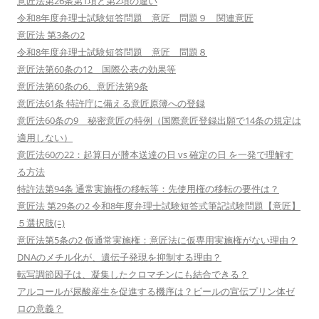
意匠法第26条第1項と第2項の違い
令和8年度弁理士試験短答問題 意匠 問題９ 関連意匠
意匠法 第3条の2
令和8年度弁理士試験短答問題 意匠 問題８
意匠法第60条の12 国際公表の効果等
意匠法第60条の6、意匠法第9条
意匠法61条 特許庁に備える意匠原簿への登録
意匠法60条の9 秘密意匠の特例（国際意匠登録出願で14条の規定は
適用しない）
意匠法60の22：起算日が謄本送達の日 vs 確定の日 を一発で理解す
る方法
特許法第94条 通常実施権の移転等：先使用権の移転の要件は？
意匠法 第29条の2 令和8年度弁理士試験短答式筆記試験問題【意匠】
５選択肢(ﾆ)
意匠法第5条の2 仮通常実施権：意匠法に仮専用実施権がない理由？
DNAのメチル化が、遺伝子発現を抑制する理由？
転写調節因子は、凝集したクロマチンにも結合できる？
アルコールが尿酸産生を促進する機序は？ビールの宣伝プリン体ゼ
ロの意義？