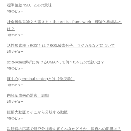
標準偏差 1SD、2SDの意味
3件のビュー
社会科学系論文の書き方：theoretical framework 理論的枠組みと
は？
3件のビュー
活性酸素種（ROS)とは？ROS,酸素分子、ラジカルなどについて
3件のビュー
scRNAseq解析におけるUMAPって何？tSNEとの違いは？
3件のビュー
胚中心(germinal center)とは【免疫学】
3件のビュー
内胚葉由来の器官、組織
3件のビュー
腹部大動脈とそこから分岐する動脈
3件のビュー
科研費の応募で研究分担者を置くべきかどうか、採否への影響は？