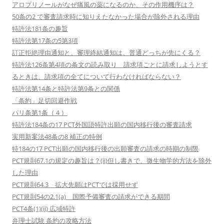
アロプリノールがなぜ痛風の薬になるのか、その作用機序は？
50条の2 で審査請求時に知りえたなかった場合が除外される理由
特許法181条の趣旨
特許法第17条の5第3項
訂正拒絶理由通知と、審理終結通知は、普通どっちが先にくる？
特許法126条第4項の条文の読み取り 請求項ごとに請求しようとす
るときは、請求項の全てについて行わなければならない？
特許法第14条と特許法第9条との関係
「条約」足切回避作戦
パリ条第1条（４）
特許法184条の17 PCT外国語特許出願の国内移行後の審査請求
実用新案法48条の8 補正の特例
特184の17 PCT出願の国内移行後の出願審査の請求の時期の制限
PCT規則67.1の規定の趣旨は？(ii)但し書きで、微生物学的方法を除外
した理由
PCT規則64.3 拡大先願はPCTでは採用せず
PCT規則54の2.1(a) 国際予備審査の請求ができる期間
PCT4条(1)(ii) 広域特許
弁理士試験 条約の攻略方法