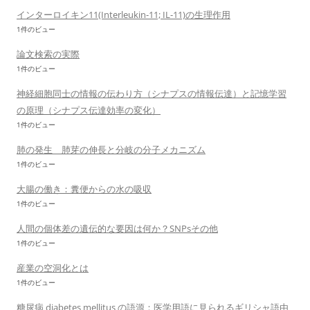
インターロイキン11(Interleukin-11; IL-11)の生理作用
1件のビュー
論文検索の実際
1件のビュー
神経細胞同士の情報の伝わり方（シナプスの情報伝達）と記憶学習
の原理（シナプス伝達効率の変化）
1件のビュー
肺の発生 肺芽の伸長と分岐の分子メカニズム
1件のビュー
大腸の働き：糞便からの水の吸収
1件のビュー
人間の個体差の遺伝的な要因は何か？SNPsその他
1件のビュー
産業の空洞化とは
1件のビュー
糖尿病 diabetes mellitus の語源：医学用語に見られるギリシャ語由