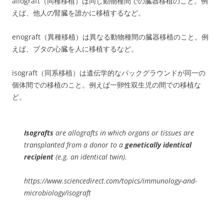
allograft（同種移植）は同じ動物種間での臓器移植のこと。例
えば、他人の腎臓を誰かに移植するなど。
enograft（異種移植）は異なる動物種間の臓器移植のこと。例
えば、ブタの心臓を人に移植するなど。
isograft（同系移植）は遺伝学的なバックグラウンドが同一の
個体間での移植のこと。例えば一卵性双生児の間での移植な
ど。
Isografts
are allografts in which organs or tissues are
transplanted from a donor to a
genetically identical
recipient
(e.g. an identical twin).
https://www.sciencedirect.com/topics/immunology-and-
microbiology/isograft