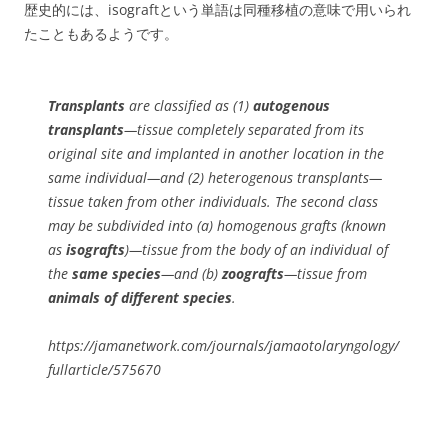
歴史的には、isograftという単語は同種移植の意味で用いられ
たこともあるようです。
Transplants
are classified as (1)
autogenous
transplants
—tissue completely separated from its
original site and implanted in another location in the
same individual—and (2) heterogenous transplants—
tissue taken from other individuals. The second class
may be subdivided into (a) homogenous grafts (known
as
isografts
)—tissue from the body of an individual of
the
same species
—and (b)
zoografts
—tissue from
animals of different species
.
https://jamanetwork.com/journals/jamaotolaryngology/
fullarticle/575670