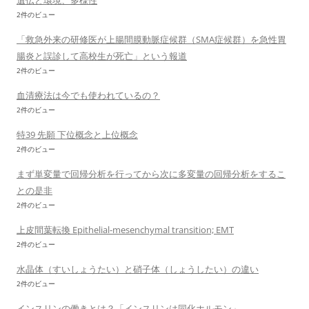
遺伝と環境、多様性
2件のビュー
「救急外来の研修医が上腸間膜動脈症候群（SMA症候群）を急性胃
腸炎と誤診して高校生が死亡」という報道
2件のビュー
血清療法は今でも使われているの？
2件のビュー
特39 先願 下位概念と上位概念
2件のビュー
まず単変量で回帰分析を行ってから次に多変量の回帰分析をするこ
との是非
2件のビュー
上皮間葉転換 Epithelial-mesenchymal transition; EMT
2件のビュー
水晶体（すいしょうたい）と硝子体（しょうしたい）の違い
2件のビュー
インスリンの働きとは？「インスリンは同化ホルモン」