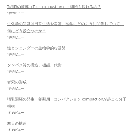
T細胞の疲弊（T cell exhaustion）：細胞も疲れるの？
1件のビュー
生化学の知識は日常生活や看護、医学にどのように関係していて、
何にどう役立つのか？
1件のビュー
性とジェンダーの生物学的な基盤
1件のビュー
タンパク質の構造、機能、代謝
1件のビュー
脊索の形成
1件のビュー
哺乳類胚の発生 卵割期 コンパクション compactionが起こる分子
機構
1件のビュー
寒天の構造
1件のビュー