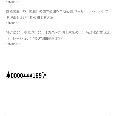
1件のビュー
国際出願（PCT出願）の国際公開を早期公開（Early Publication）す
る理由および早期公開する方法
1件のビュー
特許法 第二章 総則（第二十九条～第四十六条の二） 特許法条文朗読
（ナレーション）YOUTUBE動画文字付
1件のビュー