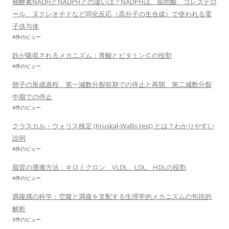
補酵素NADHとNADPHとの違いは？NADPHは、脂肪酸、コレステロ
ール、ヌクレオチドなど同化反応（高分子の生合成）で使われる電
子供与体
4件のビュー
鉄が吸収されるメカニズム：胃酸とビタミンＣの役割
4件のビュー
卵子の形成過程 第一減数分裂前期での停止と再開、第二減数分裂
中期での停止
4件のビュー
クラスカル・ウォリス検定 (Kruskal-Wallis test) とは？わかりやすい
説明
4件のビュー
脂質の運搬方法：キロミクロン、VLDL、LDL、HDLの役割
4件のビュー
満腹感の科学：空腹と満腹を支配する生理学的メカニズムの包括的
解析
3件のビュー