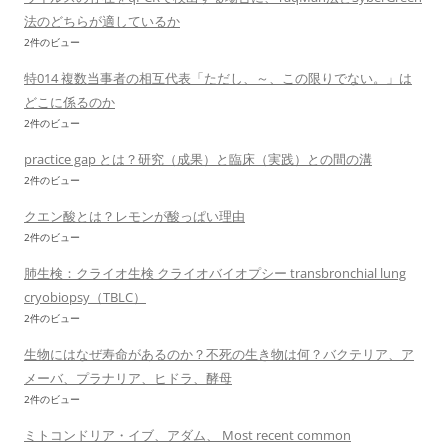
法のどちらが適しているか
2件のビュー
特014 複数当事者の相互代表「ただし、～、この限りでない。」は
どこに係るのか
2件のビュー
practice gap とは？研究（成果）と臨床（実践）との間の溝
2件のビュー
クエン酸とは？レモンが酸っぱい理由
2件のビュー
肺生検：クライオ生検 クライオバイオプシー transbronchial lung
cryobiopsy（TBLC）
2件のビュー
生物にはなぜ寿命があるのか？不死の生き物は何？バクテリア、ア
メーバ、プラナリア、ヒドラ、酵母
2件のビュー
ミトコンドリア・イブ、アダム、 Most recent common