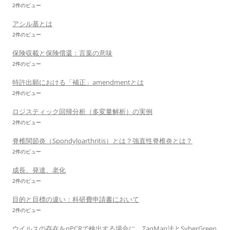
2件のビュー
アシル基とは
2件のビュー
保険収載と保険償還：言葉の意味
2件のビュー
特許出願における「補正」amendmentとは
2件のビュー
ロジスティック回帰分析（多変量解析）の実例
2件のビュー
脊椎関節炎（Spondyloarthritis）とは？強直性脊椎炎とは？
2件のビュー
成長、発達、老化
2件のビュー
目的と目標の違い：科研費申請書において
2件のビュー
ウイルスの存在をqPCRで検出する場合に、TaqMan法とSyberGreen