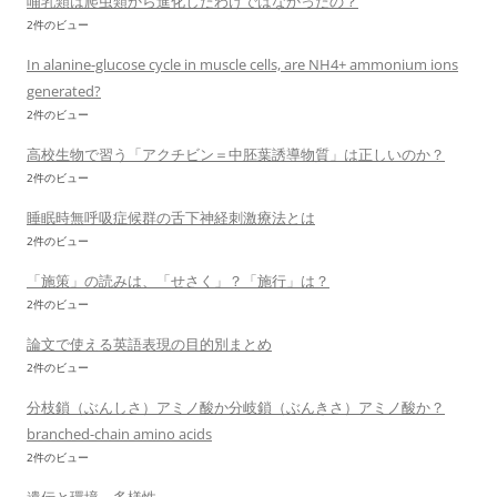
哺乳類は爬虫類から進化したわけではなかったの？
2件のビュー
In alanine-glucose cycle in muscle cells, are NH4+ ammonium ions
generated?
2件のビュー
高校生物で習う「アクチビン＝中胚葉誘導物質」は正しいのか？
2件のビュー
睡眠時無呼吸症候群の舌下神経刺激療法とは
2件のビュー
「施策」の読みは、「せさく」？「施行」は？
2件のビュー
論文で使える英語表現の目的別まとめ
2件のビュー
分枝鎖（ぶんしさ）アミノ酸か分岐鎖（ぶんきさ）アミノ酸か？
branched-chain amino acids
2件のビュー