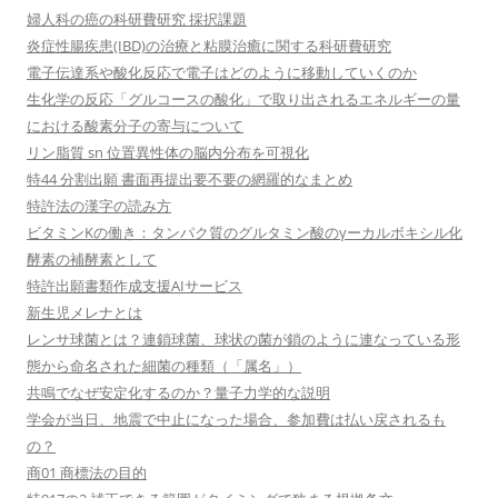
婦人科の癌の科研費研究 採択課題
炎症性腸疾患(IBD)の治療と粘膜治癒に関する科研費研究
電子伝達系や酸化反応で電子はどのように移動していくのか
生化学の反応「グルコースの酸化」で取り出されるエネルギーの量
における酸素分子の寄与について
リン脂質 sn 位置異性体の脳内分布を可視化
特44 分割出願 書面再提出要不要の網羅的なまとめ
特許法の漢字の読み方
ビタミンKの働き：タンパク質のグルタミン酸のγーカルボキシル化
酵素の補酵素として
特許出願書類作成支援AIサービス
新生児メレナとは
レンサ球菌とは？連鎖球菌、球状の菌が鎖のように連なっている形
態から命名された細菌の種類（「属名」）
共鳴でなぜ安定化するのか？量子力学的な説明
学会が当日、地震で中止になった場合、参加費は払い戻されるも
の？
商01 商標法の目的