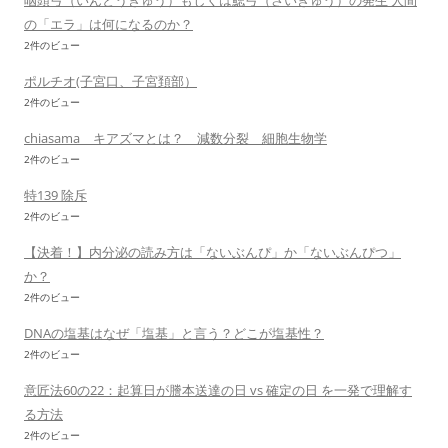
咽頭弓（いんとうきゅう）もしくは鰓弓（さいきゅう）の発生 人間
の「エラ」は何になるのか？
2件のビュー
ポルチオ(子宮口、子宮頚部）
2件のビュー
chiasama キアズマとは？ 減数分裂 細胞生物学
2件のビュー
特139 除斥
2件のビュー
【決着！】内分泌の読み方は「ないぶんぴ」か「ないぶんぴつ」
か？
2件のビュー
DNAの塩基はなぜ「塩基」と言う？どこが塩基性？
2件のビュー
意匠法60の22：起算日が謄本送達の日 vs 確定の日 を一発で理解す
る方法
2件のビュー