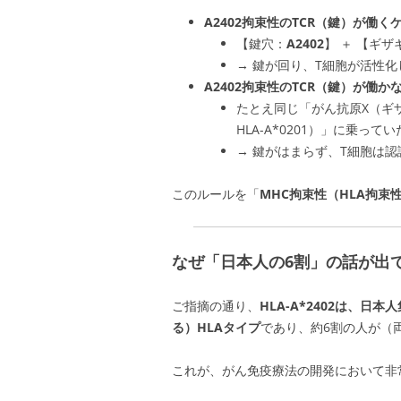
A2402拘束性のTCR（鍵）が働くケ
【鍵穴：
A2402
】 ＋ 【ギ
→ 鍵が回り、T細胞が活性
A2402拘束性のTCR（鍵）が働か
たとえ同じ「がん抗原X（ギ
HLA-A*0201）」に乗って
→ 鍵がはまらず、T細胞は
このルールを「
MHC拘束性（HLA拘束
なぜ「日本人の6割」の話が出
ご指摘の通り、
HLA-A*2402は、
る）HLAタイプ
であり、約6割の人が（
これが、がん免疫療法の開発において非