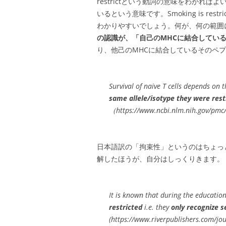
restrictという動詞の意味をわかればよいです
いるという意味です。Smoking is restricte
わかりやすいでしょう。何が、何の範囲
の認識が、「自己のMHCに結合してい
り、他己のMHCに結合しているそのペ
Survival of naive T cells depends on 
same allele/isotype they were rest
（https://www.ncbi.nlm.nih.gov/pm
日本語訳の「拘束性」というのはちょっ
解したほうが、自分はしっくりきます。
It is known that during the educatio
restricted
i.e. they
only recognize 
(https://www.riverpublishers.com/jo