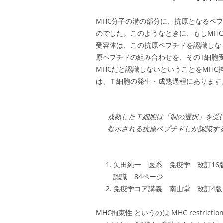
MHC分子の溝の部分に、抗原となるペ
のでした。このようなときに、もしMHC
受容体は、この抗原ペプチドを認識しな
原ペプチドの組み合わせを、そのT細胞
MHCだと認識しないということをMH
は、Ｔ細胞の発生・成熟過程にあります
成熟したＴ細胞は「制の選択」を受
提示される抗原ペプチドしか認識す
矢田純一 医系 免疫学 改訂16
認識 84ページ
免疫学コア講義 南山堂 改訂4版
MHC拘束性 というのは MHC restricti