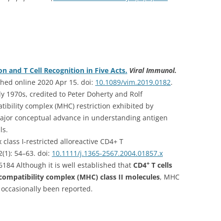
n and T Cell Recognition in Five Acts.
Viral Immunol.
shed online 2020 Apr 15. doi:
10.1089/vim.2019.0182
.
ly 1970s, credited to Peter Doherty and Rolf
tibility complex (MHC) restriction exhibited by
 major conceptual advance in understanding antigen
ls.
class I-restricted alloreactive CD4+ T
(1): 54–63. doi:
10.1111/j.1365-2567.2004.01857.x
+
84 Although it is well established that
CD4
T cells
compatibility complex (MHC) class II molecules
, MHC
 occasionally been reported.