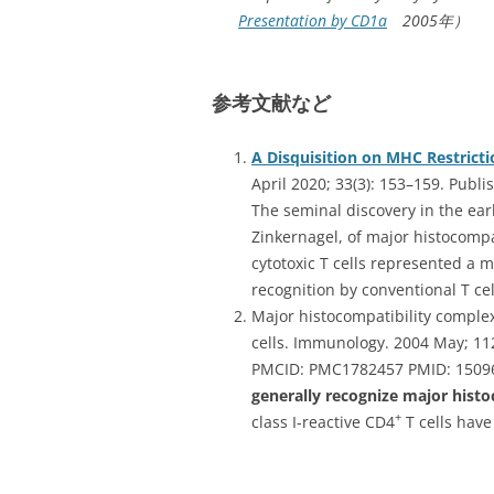
Presentation by CD1a
2005年）
参考文献など
A Disquisition on MHC Restrictio
April 2020; 33(3): 153–159. Publi
The seminal discovery in the ear
Zinkernagel, of major histocompa
cytotoxic T cells represented a
recognition by conventional T cel
Major histocompatibility complex 
cells. Immunology. 2004 May; 112
PMCID: PMC1782457 PMID: 150961
generally recognize major histo
+
class I-reactive CD4
T cells have