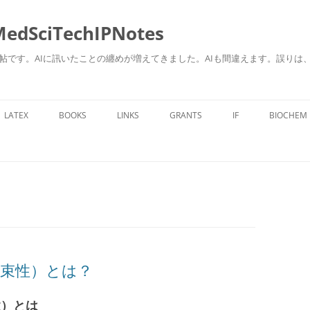
ciTechIPNotes
自身のための勉強帖です。AIに訊いたことの纏めが増えてきました。AIも間違えます。
コ
ン
LATEX
BOOKS
LINKS
GRANTS
IF
BIOCHEM
テ
ン
ツ
へ
ス
キ
ッ
プ
HC拘束性）とは？
束性）とは