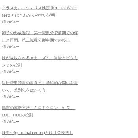
クラスカル・ウォリス検定 (Kruskal-Wallis
test) とは？わかりやすい説明
5件のビュー
卵子の形成過程 第一減数分裂前期での停
止と再開、第二減数分裂中期での停止
4件のビュー
鉄が吸収されるメカニズム：胃酸とビタミ
ンＣの役割
4件のビュー
科研費申請書の書き方：学術的な問いを書
いて、差別化をはかろう
4件のビュー
脂質の運搬方法：キロミクロン、VLDL、
LDL、HDLの役割
4件のビュー
胚中心(germinal center)とは【免疫学】