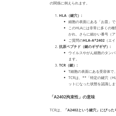
の関係に例えられます。
HLA（鍵穴）:
細胞の表面にある「お皿」で
このHLAには非常に多くの種類
かれ、さらに細かい番号（ア
ご質問の
HLA-A*2402
（エイ
抗原ペプチド（鍵のギザギザ）:
ウイルスやがん細胞のタンパ
ます。
TCR（鍵）:
T細胞の表面にある受容体で
TCRは、**「特定の鍵穴（H
ットになった状態を認識しま
「A2402拘束性」の意味
TCRは、
「A2402という鍵穴」にぴっ