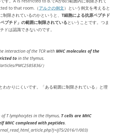
。A is restricted to B.でAがBの範囲内に制限されて
d to that room.（
アルクの例文
）という例文を考えると
に制限されているのかというと、
T細胞による抗原ペプチド
るペプチド」の範囲に制限されている
ということです。つま
プチドは認識できないのです。
the interaction of the TCR with
MHC molecules of the
ricted to
in the thymus.
c/articles/PMC2585836/）
とわかりにくいです。「ある範囲に制限されている」と理
n of T lymphocytes in the thymus,
T cells are MHC
self MHC complexed with peptides
.
urnal_read_html_article.php?j=IJTS/2016/1/003)