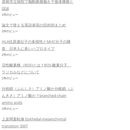
彦根市立病院で脳動脈瘤脳を下垂体腫瘍と
誤診
2件のビュー
論文で使える英語表現の目的別まとめ
2件のビュー
HLA抗原遺伝子の多様性とMHC分子の構
造 日本人に多いハプロタイプ
2件のビュー
活性酸素種（ROS)とは？ROS,酸素分子、
ラジカルなどについて
2件のビュー
分枝鎖（ぶんしさ）アミノ酸か分岐鎖（ぶ
んきさ）アミノ酸か？branched-chain
amino acids
2件のビュー
上皮間葉転換 Epithelial-mesenchymal
transition; EMT