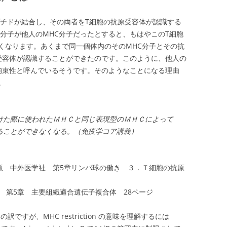
プチドが結合し、その両者をT細胞の抗原受容体が認識する
分子が他人のMHC分子だったとすると、もはやこのT細胞
くなります。あくまで同一個体内のそのMHC分子とその抗
受容体が認識することができたのです。このように、他人の
C拘束性と呼んでいるそうです。そのようなことになる理由
。
けた際に使われたＭＨＣと同じ表現型のＭＨＣによって
ることができなくなる。（免疫学コア講義）
版 中外医学社 第5章リンパ球の働き ３．Ｔ細胞の抗原
 第5章 主要組織適合遺伝子複合体 28ページ
onの訳ですが、MHC restriction の意味を理解するには