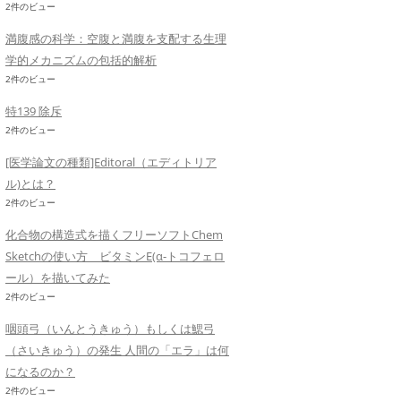
2件のビュー
満腹感の科学：空腹と満腹を支配する生理
学的メカニズムの包括的解析
2件のビュー
特139 除斥
2件のビュー
[医学論文の種類]Editoral（エディトリア
ル)とは？
2件のビュー
化合物の構造式を描くフリーソフトChem
Sketchの使い方 ビタミンE(α-トコフェロ
ール）を描いてみた
2件のビュー
咽頭弓（いんとうきゅう）もしくは鰓弓
（さいきゅう）の発生 人間の「エラ」は何
になるのか？
2件のビュー