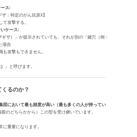
ース:
ザギザ：特定のがん抗原X】
化して攻撃する。
ないケース:
ザギザ）」が提示されていても、それが別の「鍵穴（例：
いた場合
認識も攻撃もできません。
性）
」と呼びます。
てくるのか？
日本人集団において最も頻度が高い（最も多くの人が持ってい
両親のどちらかから）この型を受け継いでいます。
常に重要になります。