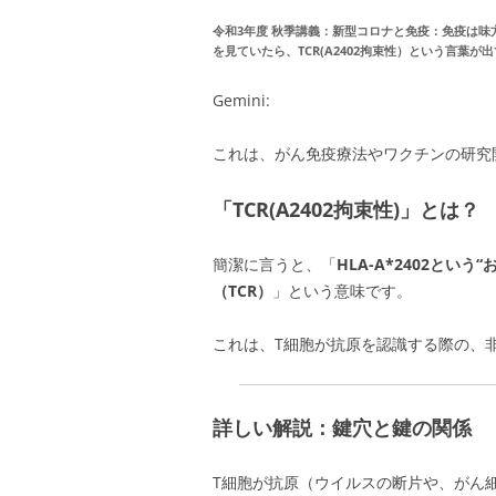
令和3年度 秋季講義：新型コロナと免疫：免疫は味
を見ていたら、
TCR(A2402拘束性）という言葉が
Gemini:
これは、がん免疫療法やワクチンの研究
「TCR(A2402拘束性)」とは？
簡潔に言うと、「
HLA-A*2402とい
（TCR）
」という意味です。
これは、T細胞が抗原を認識する際の、
詳しい解説：鍵穴と鍵の関係
T細胞が抗原（ウイルスの断片や、がん