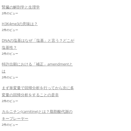
腎臓の解剖学と生理学
2件のビュー
H3K4me3の意味は？
2件のビュー
DNAの塩基はなぜ「塩基」と言う？どこが
塩基性？
2件のビュー
特許出願における「補正」amendmentと
は
2件のビュー
まず単変量で回帰分析を行ってから次に多
変量の回帰分析をすることの是非
2件のビュー
カルニチン(carnitine)とは？脂肪酸代謝の
キープレーヤー
2件のビュー