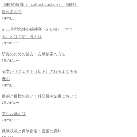
T細胞の疲弊（T cell exhaustion）：細胞も
疲れるの？
2件のビュー
ST上昇型急性心筋梗塞（STEMI）（すて
み）とは？ST上昇とは
2件のビュー
研究のための論文・文献検索の方法
2件のビュー
論文がリジェクト（却下）されるよくある
理由
2件のビュー
目的と目標の違い：科研費申請書において
2件のビュー
アシル基とは
2件のビュー
保険収載と保険償還：言葉の意味