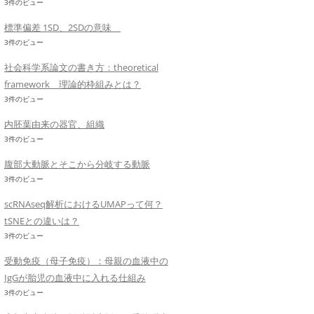
3件のビュー
標準偏差 1SD、2SDの意味
3件のビュー
社会科学系論文の書き方：theoretical
framework 理論的枠組みとは？
3件のビュー
内胚葉由来の器官、組織
3件のビュー
腹部大動脈とそこから分岐する動脈
3件のビュー
scRNAseq解析におけるUMAPって何？
tSNEとの違いは？
3件のビュー
受動免疫（母子免疫）：母親の血液中の
IgGが胎児の血液中に入れる仕組み
3件のビュー