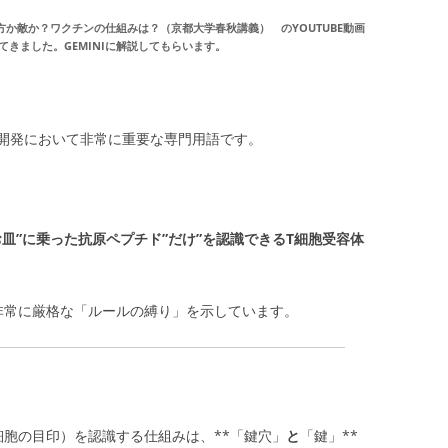
方か敵か？ワクチンの仕組みは？（京都大学春秋講義） のYOUTUBE動画
出てきました。GEMINIに解説してもらいます。
開発において非常に重要な専門用語です。
う“お皿”に乗った抗原ペプチド”だけ”を認識できるT細胞受容体
非常に厳格な「ルールの縛り」を示しています。
細胞の目印）を認識する仕組みは、**「鍵穴」
と
「鍵」**