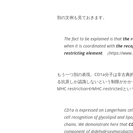
別の文例も見ておきます。
The fact to be explained is that
the r
when it is coordinated with
the reco
restricting element
. （https://www
もう一つ別の表現。CD1a分子は非古典的
る抗原しか認識しないという制限がかかってい
MHC restrictionやMHC-restr
CD1a is expressed on Langerhans cells
cell recognition of glycolipid and li
chains. We demonstrate here that
CD
component of didehydroxymycobactin