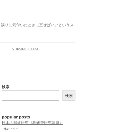
誤りは、誤りに気付いたときに直せばいいというス
NURSING EXAM
検索
検索
popular posts
日本の脳波研究（科研費研究課題）
9件のビュー