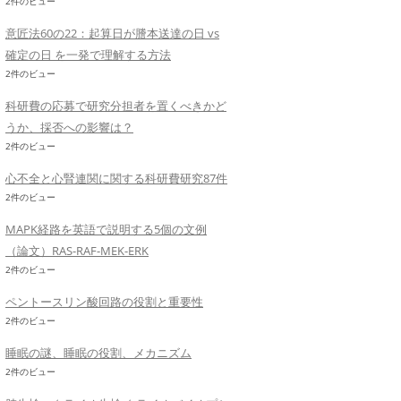
2件のビュー
意匠法60の22：起算日が謄本送達の日 vs
確定の日 を一発で理解する方法
2件のビュー
科研費の応募で研究分担者を置くべきかど
うか、採否への影響は？
2件のビュー
心不全と心腎連関に関する科研費研究87件
2件のビュー
MAPK経路を英語で説明する5個の文例
（論文）RAS-RAF-MEK-ERK
2件のビュー
ペントースリン酸回路の役割と重要性
2件のビュー
睡眠の謎、睡眠の役割、メカニズム
2件のビュー