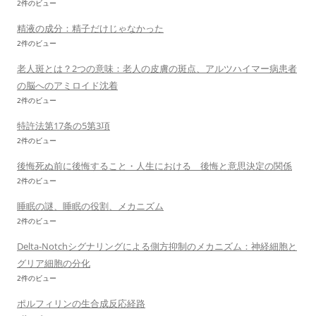
2件のビュー
精液の成分：精子だけじゃなかった
2件のビュー
老人斑とは？2つの意味：老人の皮膚の斑点、アルツハイマー病患者
の脳へのアミロイド沈着
2件のビュー
特許法第17条の5第3項
2件のビュー
後悔死ぬ前に後悔すること・人生における 後悔と意思決定の関係
2件のビュー
睡眠の謎、睡眠の役割、メカニズム
2件のビュー
Delta-Notchシグナリングによる側方抑制のメカニズム：神経細胞と
グリア細胞の分化
2件のビュー
ポルフィリンの生合成反応経路