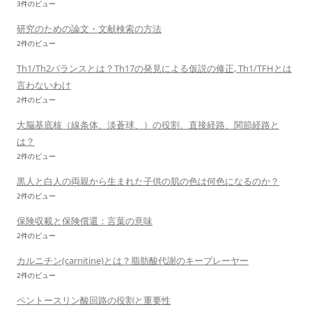
3件のビュー
研究のための論文・文献検索の方法
2件のビュー
Th1/Th2バランスとは？Th17の発見による仮説の修正, Th1/TFHとは
言わないわけ
2件のビュー
大脳基底核（線条体、淡蒼球、）の役割、直接経路、関節経路と
は？
2件のビュー
黒人と白人の両親から生まれた子供の肌の色は何色になるのか？
2件のビュー
保険収載と保険償還：言葉の意味
2件のビュー
カルニチン(carnitine)とは？脂肪酸代謝のキープレーヤー
2件のビュー
ペントースリン酸回路の役割と重要性