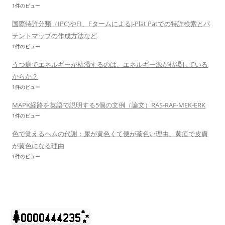
1件のビュー
国際特許分類（IPC)やFI、FタームによるJ-Plat Patでの特許検索とパ
テントマップの作成方法など
1件のビュー
うつ病でエネルギーが枯渇するのは、エネルギー源が枯渇している
からか？
1件のビュー
MAPK経路を英語で説明する5個の文例（論文）RAS-RAF-MEK-ERK
1件のビュー
色で覚えるヘムの代謝：尿が黄色くて便が茶色い理由、黄疸で皮膚
が黄色になる理由
1件のビュー