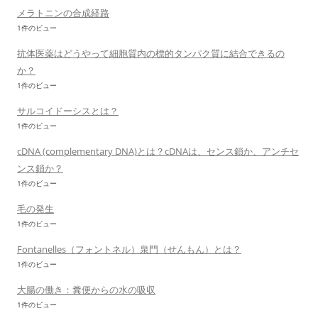
メラトニンの合成経路
1件のビュー
抗体医薬はどうやって細胞質内の標的タンパク質に結合できるの
か？
1件のビュー
サルコイドーシスとは？
1件のビュー
cDNA (complementary DNA)とは？cDNAは、センス鎖か、アンチセ
ンス鎖か？
1件のビュー
毛の発生
1件のビュー
Fontanelles（フォントネル）泉門（せんもん）とは？
1件のビュー
大腸の働き：糞便からの水の吸収
1件のビュー