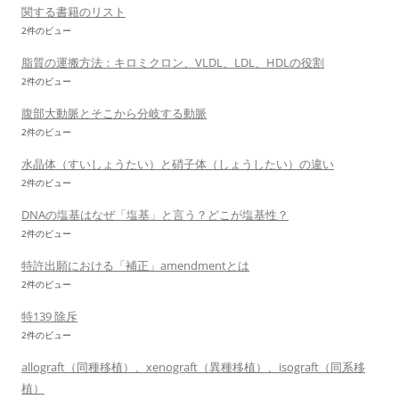
関する書籍のリスト
2件のビュー
脂質の運搬方法：キロミクロン、VLDL、LDL、HDLの役割
2件のビュー
腹部大動脈とそこから分岐する動脈
2件のビュー
水晶体（すいしょうたい）と硝子体（しょうしたい）の違い
2件のビュー
DNAの塩基はなぜ「塩基」と言う？どこが塩基性？
2件のビュー
特許出願における「補正」amendmentとは
2件のビュー
特139 除斥
2件のビュー
allograft（同種移植）、xenograft（異種移植）、isograft（同系移
植）