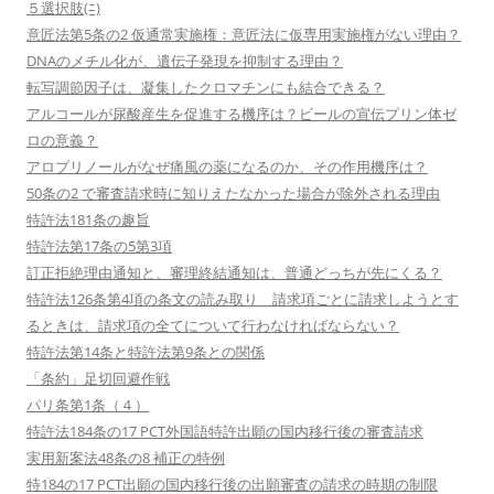
５選択肢(ﾆ)
意匠法第5条の2 仮通常実施権：意匠法に仮専用実施権がない理由？
DNAのメチル化が、遺伝子発現を抑制する理由？
転写調節因子は、凝集したクロマチンにも結合できる？
アルコールが尿酸産生を促進する機序は？ビールの宣伝プリン体ゼ
ロの意義？
アロプリノールがなぜ痛風の薬になるのか、その作用機序は？
50条の2 で審査請求時に知りえたなかった場合が除外される理由
特許法181条の趣旨
特許法第17条の5第3項
訂正拒絶理由通知と、審理終結通知は、普通どっちが先にくる？
特許法126条第4項の条文の読み取り 請求項ごとに請求しようとす
るときは、請求項の全てについて行わなければならない？
特許法第14条と特許法第9条との関係
「条約」足切回避作戦
パリ条第1条（４）
特許法184条の17 PCT外国語特許出願の国内移行後の審査請求
実用新案法48条の8 補正の特例
特184の17 PCT出願の国内移行後の出願審査の請求の時期の制限