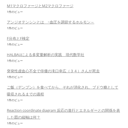
M1マクロファージとM2マクロファージ
1件のビュー
アンジオテンシンとは ~血圧を調節するホルモン～
1件のビュー
F分布とF検定
1件のビュー
HALBAUによる多変量解析の実践 現代数学社
1件のビュー
突発性虚血心不全で俳優の滝口幸広（３４）さんが死去
1件のビュー
ご飯（デンプン）を食べてから、それが消化され、ブドウ糖として
吸収されるまでの過程
1件のビュー
Reaction coordinate diagram 反応の進行とエネルギーとの関係を表
した図の縦軸は何？
1件のビュー