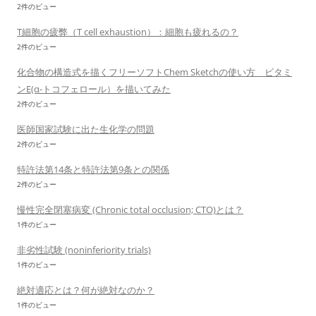
2件のビュー
T細胞の疲弊（T cell exhaustion）：細胞も疲れるの？
2件のビュー
化合物の構造式を描くフリーソフトChem Sketchの使い方 ビタミ
ンE(α-トコフェロール）を描いてみた
2件のビュー
医師国家試験に出た生化学の問題
2件のビュー
特許法第14条と特許法第9条との関係
2件のビュー
慢性完全閉塞病変 (Chronic total occlusion; CTO)とは？
1件のビュー
非劣性試験 (noninferiority trials)
1件のビュー
絶対適応とは？何が絶対なのか？
1件のビュー