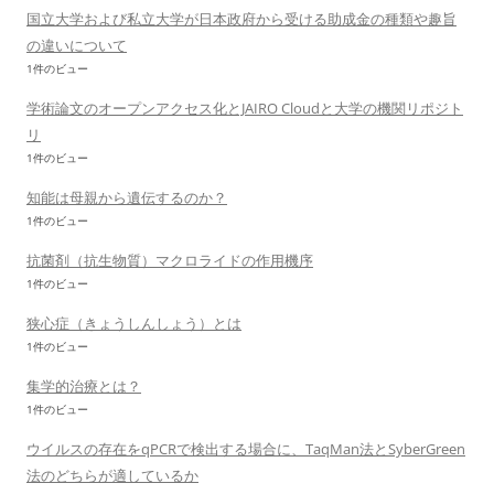
国立大学および私立大学が日本政府から受ける助成金の種類や趣旨
の違いについて
1件のビュー
学術論文のオープンアクセス化とJAIRO Cloudと大学の機関リポジト
リ
1件のビュー
知能は母親から遺伝するのか？
1件のビュー
抗菌剤（抗生物質）マクロライドの作用機序
1件のビュー
狭心症（きょうしんしょう）とは
1件のビュー
集学的治療とは？
1件のビュー
ウイルスの存在をqPCRで検出する場合に、TaqMan法とSyberGreen
法のどちらが適しているか