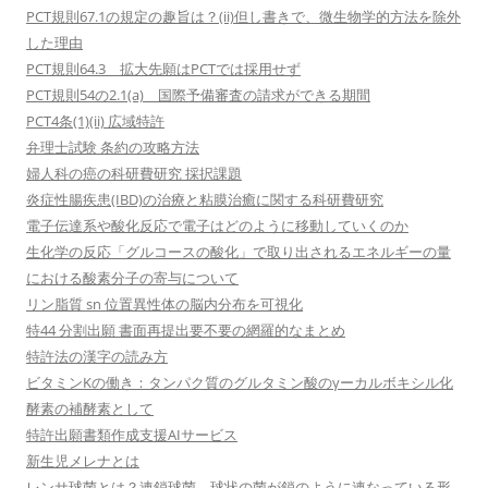
PCT規則67.1の規定の趣旨は？(ii)但し書きで、微生物学的方法を除外
した理由
PCT規則64.3 拡大先願はPCTでは採用せず
PCT規則54の2.1(a) 国際予備審査の請求ができる期間
PCT4条(1)(ii) 広域特許
弁理士試験 条約の攻略方法
婦人科の癌の科研費研究 採択課題
炎症性腸疾患(IBD)の治療と粘膜治癒に関する科研費研究
電子伝達系や酸化反応で電子はどのように移動していくのか
生化学の反応「グルコースの酸化」で取り出されるエネルギーの量
における酸素分子の寄与について
リン脂質 sn 位置異性体の脳内分布を可視化
特44 分割出願 書面再提出要不要の網羅的なまとめ
特許法の漢字の読み方
ビタミンKの働き：タンパク質のグルタミン酸のγーカルボキシル化
酵素の補酵素として
特許出願書類作成支援AIサービス
新生児メレナとは
レンサ球菌とは？連鎖球菌、球状の菌が鎖のように連なっている形