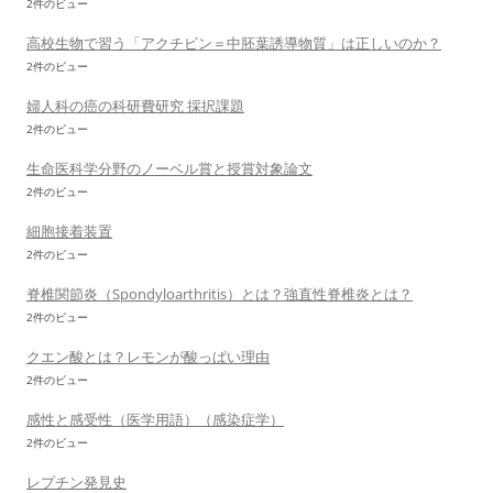
2件のビュー
高校生物で習う「アクチビン＝中胚葉誘導物質」は正しいのか？
2件のビュー
婦人科の癌の科研費研究 採択課題
2件のビュー
生命医科学分野のノーベル賞と授賞対象論文
2件のビュー
細胞接着装置
2件のビュー
脊椎関節炎（Spondyloarthritis）とは？強直性脊椎炎とは？
2件のビュー
クエン酸とは？レモンが酸っぱい理由
2件のビュー
感性と感受性（医学用語）（感染症学）
2件のビュー
レプチン発見史