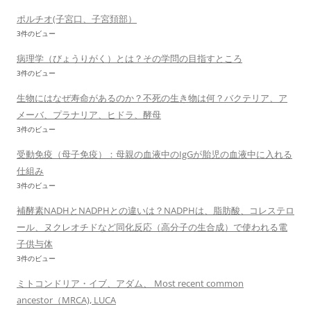
ポルチオ(子宮口、子宮頚部）
3件のビュー
病理学（びょうりがく）とは？その学問の目指すところ
3件のビュー
生物にはなぜ寿命があるのか？不死の生き物は何？バクテリア、ア
メーバ、プラナリア、ヒドラ、酵母
3件のビュー
受動免疫（母子免疫）：母親の血液中のIgGが胎児の血液中に入れる
仕組み
3件のビュー
補酵素NADHとNADPHとの違いは？NADPHは、脂肪酸、コレステロ
ール、ヌクレオチドなど同化反応（高分子の生合成）で使われる電
子供与体
3件のビュー
ミトコンドリア・イブ、アダム、 Most recent common
ancestor（MRCA), LUCA