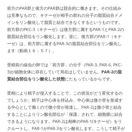
前方のPAR群と後方のPAR群は競合的に働きます。その仕組み
は見事なもので、キナーゼが相手の群れの分子の脂質結合ドメ
インをリン酸化して脂質と結合できなくするというものです。
前方群のPKC-3（キナーゼ）は後方群に属するPAR-1とPAR-2の
脂質結合部位をリン酸化します。逆に、後方群のPAR-1（キナ
ーゼ）は、前方群に属するPAR-3の脂質結合部位をリン酸化し
ます（動画１６：５７）。
受精前の線虫の卵では「前方群」の分子（PAR-3, PAR-6, PKC-
3)が細胞全体に存在していて局在はしていません。
PAR-2の脂
質結合部位をリン酸化した状態
にたもっているからです。
受精により精子が侵入することで、この状況がどう変化するの
でしょうか。精子は中心体を持込み、中心体は微小管を形成す
る中心として働くので微小管が発達し、PAR-2は微小管と結合
することによりリン酸化部位が「保護」されて、細胞膜に結合
できるようになります。PAR-2は相棒のPAR-1(キナーゼ）をリ
クルートし、PAR-1がPAR-3をリン酸化します。こうして精子が