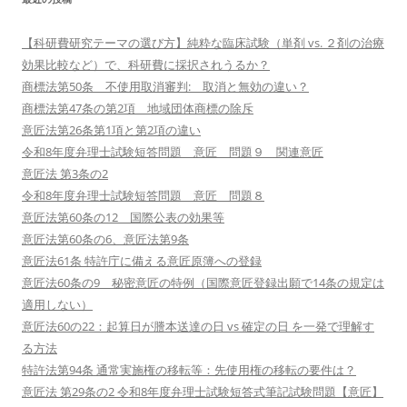
【科研費研究テーマの選び方】純粋な臨床試験（単剤 vs. ２剤の治療
効果比較など）で、科研費に採択されうるか？
商標法第50条 不使用取消審判: 取消と無効の違い？
商標法第47条の第2項 地域団体商標の除斥
意匠法第26条第1項と第2項の違い
令和8年度弁理士試験短答問題 意匠 問題９ 関連意匠
意匠法 第3条の2
令和8年度弁理士試験短答問題 意匠 問題８
意匠法第60条の12 国際公表の効果等
意匠法第60条の6、意匠法第9条
意匠法61条 特許庁に備える意匠原簿への登録
意匠法60条の9 秘密意匠の特例（国際意匠登録出願で14条の規定は
適用しない）
意匠法60の22：起算日が謄本送達の日 vs 確定の日 を一発で理解す
る方法
特許法第94条 通常実施権の移転等：先使用権の移転の要件は？
意匠法 第29条の2 令和8年度弁理士試験短答式筆記試験問題【意匠】