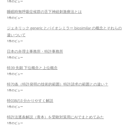
1件のビュー
睡眠時無呼吸症候群の舌下神経刺激療法とは
1件のビュー
ジェネリック generic とバイオシミラー biosimilar の概念とそれらの
違いついて
1件のビュー
日本の弁理士事務所・特許事務所
1件のビュー
特39 先願 下位概念と上位概念
1件のビュー
特70条（特許発明の技術的範囲）特許請求の範囲との違い？
1件のビュー
特038の3 分かりやすく解説
1件のビュー
特許法逐条解説（青本）を受験対策用にAIでまとめてみた
1件のビュー