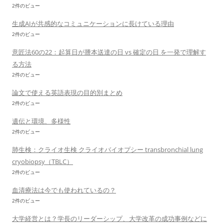
2件のビュー
生成AIが共感的なコミュニケーションに長けている理由
2件のビュー
意匠法60の22：起算日が謄本送達の日 vs 確定の日 を一発で理解す
る方法
2件のビュー
論文で使える英語表現の目的別まとめ
2件のビュー
遺伝と環境、多様性
2件のビュー
肺生検：クライオ生検 クライオバイオプシー transbronchial lung
cryobiopsy（TBLC）
2件のビュー
血清療法は今でも使われているの？
2件のビュー
大学経営とは？学長のリーダーシップ、大学改革の成功事例などに