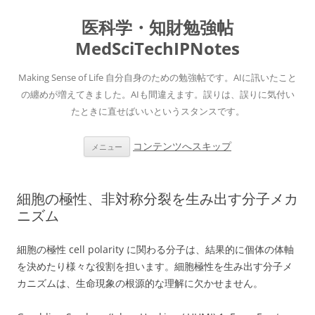
医科学・知財勉強帖
MedSciTechIPNotes
Making Sense of Life 自分自身のための勉強帖です。AIに訊いたこと
の纏めが増えてきました。AIも間違えます。誤りは、誤りに気付い
たときに直せばいいというスタンスです。
コンテンツへスキップ
メニュー
細胞の極性、非対称分裂を生み出す分子メカ
ニズム
細胞の極性 cell polarity に関わる分子は、結果的に個体の体軸
を決めたり様々な役割を担います。細胞極性を生み出す分子メ
カニズムは、生命現象の根源的な理解に欠かせません。