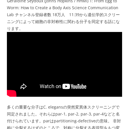
Geraldine Seydoux (Johns Hopkins / HHMI) 1: From Egg to
Worm: How to Create a Body Axis Science Communication
Lab チャンネル登録者数 18万人 11:39から遺伝学的スクリー
ニングによって細胞の非対称性に関わる分子を同定する話にな
ります。
多くの重要な分子はC. elegansの突然変異体スクリーニングで
同定されました。それらはpar-1, par-2, par-3, par-4などと名
付けられています。parはpartitioning-defectiveの意味。 非対
称に分裂するはずのところで、対称に分裂する表現型をもつ変