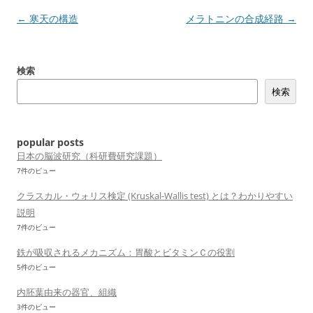
投
←
寒天の構造
メラトニンの合成経路
→
稿
ナ
検索
ビ
検索
ゲ
ー
シ
popular posts
ョ
日本の脳波研究（科研費研究課題）
7件のビュー
ン
クラスカル・ウォリス検定 (Kruskal-Wallis test) とは？わかりやすい
説明
7件のビュー
鉄が吸収されるメカニズム：胃酸とビタミンＣの役割
5件のビュー
内胚葉由来の器官、組織
3件のビュー