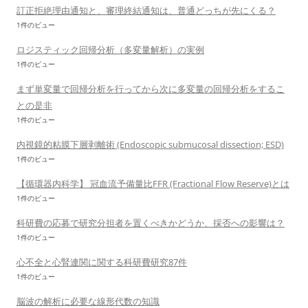
訂正拒絶理由通知と、審理終結通知は、普通どっちが先にくる？
1件のビュー
ロジスティック回帰分析（多変量解析）の実例
1件のビュー
まず単変量で回帰分析を行ってから次に多変量の回帰分析をするこ
との是非
1件のビュー
内視鏡的粘膜下層剥離術 (Endoscopic submucosal dissection; ESD)
1件のビュー
【循環器内科学】 冠血流予備量比FFR (Fractional Flow Reserve)とは
1件のビュー
科研費の応募で研究分担者を置くべきかどうか、採否への影響は？
1件のビュー
心不全と心腎連関に関する科研費研究87件
1件のビュー
脳波の解析に必要な線形代数の知識