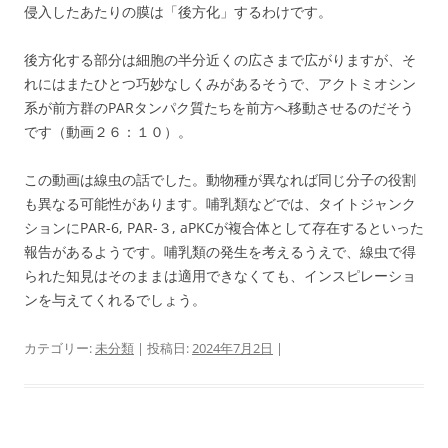
侵入したあたりの膜は「後方化」するわけです。
後方化する部分は細胞の半分近くの広さまで広がりますが、そ
れにはまたひとつ巧妙なしくみがあるそうで、アクトミオシン
系が前方群のPARタンパク質たちを前方へ移動させるのだそう
です（動画２６：１０）。
この動画は線虫の話でした。動物種が異なれば同じ分子の役割
も異なる可能性があります。哺乳類などでは、タイトジャンク
ションにPAR-6, PAR-３, aPKCが複合体として存在するといった
報告があるようです。哺乳類の発生を考えるうえで、線虫で得
られた知見はそのままは適用できなくても、インスピレーショ
ンを与えてくれるでしょう。
カテゴリー:
未分類
| 投稿日:
2024年7月2日
|