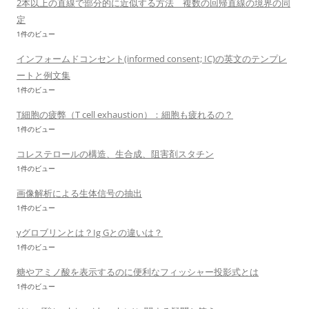
2本以上の直線で部分的に近似する方法 複数の回帰直線の境界の同
定
1件のビュー
インフォームドコンセント(informed consent; IC)の英文のテンプレ
ートと例文集
1件のビュー
T細胞の疲弊（T cell exhaustion）：細胞も疲れるの？
1件のビュー
コレステロールの構造、生合成、阻害剤スタチン
1件のビュー
画像解析による生体信号の抽出
1件のビュー
γグロブリンとは？Ig Gとの違いは？
1件のビュー
糖やアミノ酸を表示するのに便利なフィッシャー投影式とは
1件のビュー