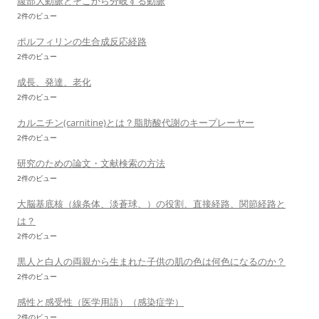
腹部大動脈とそこから分岐する動脈
2件のビュー
ポルフィリンの生合成反応経路
2件のビュー
成長、発達、老化
2件のビュー
カルニチン(carnitine)とは？脂肪酸代謝のキープレーヤー
2件のビュー
研究のための論文・文献検索の方法
2件のビュー
大脳基底核（線条体、淡蒼球、）の役割、直接経路、関節経路と
は？
2件のビュー
黒人と白人の両親から生まれた子供の肌の色は何色になるのか？
2件のビュー
感性と感受性（医学用語）（感染症学）
2件のビュー