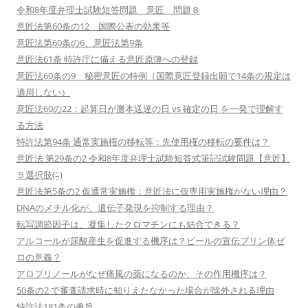
令和8年度弁理士試験短答問題 意匠 問題８
意匠法第60条の12 国際公表の効果等
意匠法第60条の6、意匠法第9条
意匠法61条 特許庁に備える意匠原簿への登録
意匠法60条の9 秘密意匠の特例（国際意匠登録出願で14条の規定は
適用しない）
意匠法60の22：起算日が謄本送達の日 vs 確定の日 を一発で理解す
る方法
特許法第94条 通常実施権の移転等：先使用権の移転の要件は？
意匠法 第29条の2 令和8年度弁理士試験短答式筆記試験問題【意匠】
５選択肢(ﾆ)
意匠法第5条の2 仮通常実施権：意匠法に仮専用実施権がない理由？
DNAのメチル化が、遺伝子発現を抑制する理由？
転写調節因子は、凝集したクロマチンにも結合できる？
アルコールが尿酸産生を促進する機序は？ビールの宣伝プリン体ゼ
ロの意義？
アロプリノールがなぜ痛風の薬になるのか、その作用機序は？
50条の2 で審査請求時に知りえたなかった場合が除外される理由
特許法181条の趣旨