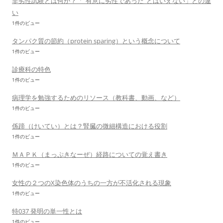
非劣性試験とは何か？「”有意に劣性であった”とはいえない」との違
い
1件のビュー
タンパク質の節約（protein sparing）という概念について
1件のビュー
診療科の特色
1件のビュー
病理学を勉強するためのリソース（教科書、動画、など）
1件のビュー
係蹄（けいてい）とは？腎臓の微細構造における役割
1件のビュー
ＭＡＰＫ（まっぷきなーぜ）経路についての覚え書き
1件のビュー
女性の２つのX染色体のうちの一方が不活化される現象
1件のビュー
特037 発明の単一性とは
1件のビュー