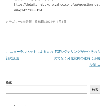
https://detail.chiebukuro.yahoo.co.jp/qa/question_det
ail/q14270888194
カテゴリー:
未分類
| 投稿日:
2024年11月5日
|
投
←
ニューラルネットによる人の
FGFシグナリングが分化そのも
稿
顔の認識
のでなく分化状態の維持に必要
ナ
な例
→
ビ
ゲ
検索
ー
検索
シ
ョ
ン