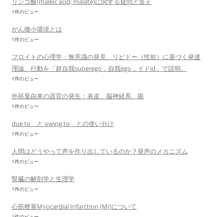
リンゴ酸(maleic acid; malate)に関する疑問と答え
1件のビュー
がん微小環境とは
1件のビュー
フロイトの心理学：無意識の発見、リビドー（性欲）に基づく発達
理論、行動を「超自我superego，自我ego，イドid」で説明。
1件のビュー
外胚葉由来の器官の発生：表皮、脳神経系、眼
1件のビュー
due to と owing to との使い分け
1件のビュー
人間はどうやって声を作り出しているのか？発声のメカニズム
1件のビュー
腎臓の解剖学と生理学
1件のビュー
心筋梗塞Myocardial Infarction (MI)について
1件のビュー