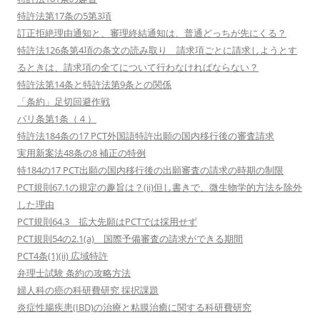
特許法第17条の5第3項
訂正拒絶理由通知と、審理終結通知は、普通どっちが先にくる？
特許法126条第4項の条文の読み取り 請求項ごとに請求しようとす
るときは、請求項の全てについて行わなければならない？
特許法第14条と特許法第9条との関係
「条約」足切回避作戦
パリ条第1条（４）
特許法184条の17 PCT外国語特許出願の国内移行後の審査請求
実用新案法48条の8 補正の特例
特184の17 PCT出願の国内移行後の出願審査の請求の時期の制限
PCT規則67.1の規定の趣旨は？(ii)但し書きで、微生物学的方法を除外
した理由
PCT規則64.3 拡大先願はPCTでは採用せず
PCT規則54の2.1(a) 国際予備審査の請求ができる期間
PCT4条(1)(ii) 広域特許
弁理士試験 条約の攻略方法
婦人科の癌の科研費研究 採択課題
炎症性腸疾患(IBD)の治療と粘膜治癒に関する科研費研究