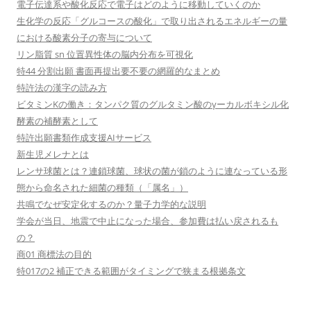
電子伝達系や酸化反応で電子はどのように移動していくのか
生化学の反応「グルコースの酸化」で取り出されるエネルギーの量
における酸素分子の寄与について
リン脂質 sn 位置異性体の脳内分布を可視化
特44 分割出願 書面再提出要不要の網羅的なまとめ
特許法の漢字の読み方
ビタミンKの働き：タンパク質のグルタミン酸のγーカルボキシル化
酵素の補酵素として
特許出願書類作成支援AIサービス
新生児メレナとは
レンサ球菌とは？連鎖球菌、球状の菌が鎖のように連なっている形
態から命名された細菌の種類（「属名」）
共鳴でなぜ安定化するのか？量子力学的な説明
学会が当日、地震で中止になった場合、参加費は払い戻されるも
の？
商01 商標法の目的
特017の2 補正できる範囲がタイミングで狭まる根拠条文