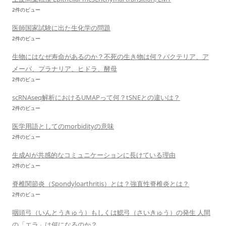
2件のビュー
医師国家試験に出た生化学の問題
2件のビュー
生物にはなぜ寿命があるのか？不死の生き物は何？バクテリア、ア
メーバ、プラナリア、ヒドラ、酵母
2件のビュー
scRNAseq解析におけるUMAPって何？tSNEとの違いは？
2件のビュー
医学用語としてのmorbidityの意味
2件のビュー
生成AIが共感的なコミュニケーションに長けている理由
2件のビュー
脊椎関節炎（Spondyloarthritis）とは？強直性脊椎炎とは？
2件のビュー
咽頭弓（いんとうきゅう）もしくは鰓弓（さいきゅう）の発生 人間
の「エラ」は何になるのか？