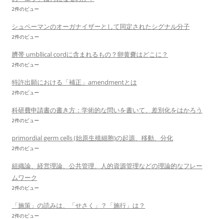
2件のビュー
シュペーマンのオーガナイザーとして同定されたシグナル分子
2件のビュー
臍帯 umbllical cordに含まれるもの？卵黄嚢はどこに？
2件のビュー
特許出願における「補正」amendmentとは
2件のビュー
科研費申請書の書き方：学術的な問いを書いて、差別化をはかろう
2件のビュー
primordial germ cells (始原生殖細胞)の起源、移動、分化
2件のビュー
組織論、経営理論、公共管理、人的資源管理などの理論的なフレー
ムワーク
2件のビュー
「施策」の読みは、「せさく」？「施行」は？
2件のビュー