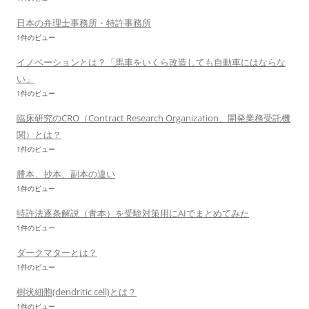
日本の弁理士事務所・特許事務所
1件のビュー
イノベーションとは？「馬車をいくら改造しても自動車にはならな
い」
1件のビュー
臨床研究のCRO（Contract Research Organization、開発業務受託機
関）とは？
1件のビュー
謄本、抄本、副本の違い
1件のビュー
特許法逐条解説（青本）を受験対策用にAIでまとめてみた
1件のビュー
ダークマターとは？
1件のビュー
樹状細胞(dendritic cell)とは？
1件のビュー