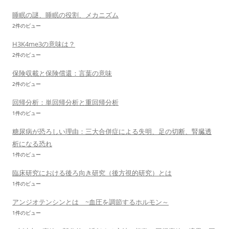
睡眠の謎、睡眠の役割、メカニズム
2件のビュー
H3K4me3の意味は？
2件のビュー
保険収載と保険償還：言葉の意味
2件のビュー
回帰分析：単回帰分析と重回帰分析
1件のビュー
糖尿病が恐ろしい理由：三大合併症による失明、足の切断、腎臓透
析になる恐れ
1件のビュー
臨床研究における後ろ向き研究（後方視的研究）とは
1件のビュー
アンジオテンシンとは ~血圧を調節するホルモン～
1件のビュー