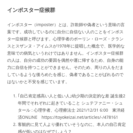
インポスター症候群
インポスター（imposter）とは、詐欺師や偽者という意味の言
葉です。成功しているのに自分に自信ない人のことをインポス
ター症候群と呼びます。心理学者のポーリン・ローズ・クラン
スとスザンヌ・アイムスが1978年に提唱した概念で、医学的な
意味での病気というわけではありません。インポスター症候群
の人は、自分の成功の要因を偶然や運に帰するため、自身の能
力に自信を持つことができません。そのため、周りの人をだま
しているような後ろめたを感じ、偽者であることがばれるので
はないかと不安を感じています。
｢自己肯定感高い人と低い人｣幼少期の決定的な差 誕生後2
年間でそれぞれに起きていること シュテファニー・シュ
タール : 心理学者、心理療法士 2021/12/31 6:00 東洋経
済ONLINE https://toyokeizai.net/articles/-/478161
客観的に見て人より優れていそうなのに、本人の自己肯定
感が低いのはなぜでしょう？