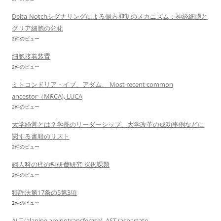
Delta-Notchシグナリングによる側方抑制のメカニズム：神経細胞と
グリア細胞の分化
2件のビュー
細胞接着装置
2件のビュー
ミトコンドリア・イブ、アダム、 Most recent common
ancestor（MRCA), LUCA
2件のビュー
大学経営とは？学長のリーダーシップ、大学改革の成功事例などに
関する書籍のリスト
2件のビュー
婦人科の癌の科研費研究 採択課題
2件のビュー
特許法第17条の5第3項
2件のビュー
ALT (alanine aminotransferase), AST (aspartate