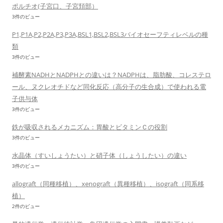
ポルチオ(子宮口、子宮頚部）
3件のビュー
P1,P1A,P2,P2A,P3,P3A,BSL1,BSL2,BSL3バイオセーフティレベルの種
類
3件のビュー
補酵素NADHとNADPHとの違いは？NADPHは、脂肪酸、コレステロ
ール、ヌクレオチドなど同化反応（高分子の生合成）で使われる電
子供与体
3件のビュー
鉄が吸収されるメカニズム：胃酸とビタミンＣの役割
3件のビュー
水晶体（すいしょうたい）と硝子体（しょうしたい）の違い
3件のビュー
allograft（同種移植）、xenograft（異種移植）、isograft（同系移
植）
2件のビュー