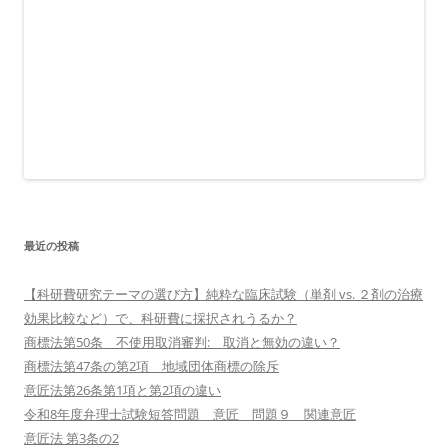
最近の投稿
【科研費研究テーマの選び方】純粋な臨床試験（単剤 vs. ２剤の治療
効果比較など）で、科研費に採択されうるか？
商標法第50条 不使用取消審判: 取消と無効の違い？
商標法第47条の第2項 地域団体商標の除斥
意匠法第26条第1項と第2項の違い
令和8年度弁理士試験短答問題 意匠 問題９ 関連意匠
意匠法 第3条の2