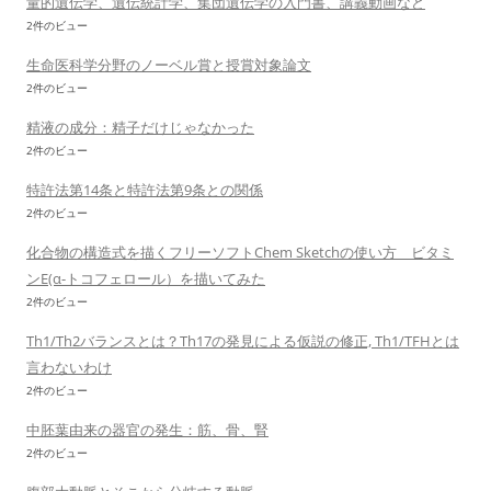
量的遺伝学、遺伝統計学、集団遺伝学の入門書、講義動画など
2件のビュー
生命医科学分野のノーベル賞と授賞対象論文
2件のビュー
精液の成分：精子だけじゃなかった
2件のビュー
特許法第14条と特許法第9条との関係
2件のビュー
化合物の構造式を描くフリーソフトChem Sketchの使い方 ビタミ
ンE(α-トコフェロール）を描いてみた
2件のビュー
Th1/Th2バランスとは？Th17の発見による仮説の修正, Th1/TFHとは
言わないわけ
2件のビュー
中胚葉由来の器官の発生：筋、骨、腎
2件のビュー