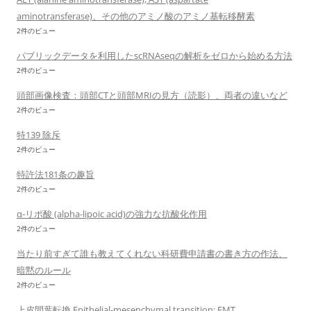
aminotransferase)、その他のアミノ酸のアミノ基転移酵素
2件のビュー
パブリックデータを利用したscRNAseqの解析をゼロから始める方法
2件のビュー
頭部画像検査：頭部CTと頭部MRIの見方（読影）、両者の違いなど
2件のビュー
特139 除斥
2件のビュー
特許法181条の趣旨
2件のビュー
α-リポ酸 (alpha-lipoic acid)の強力な抗酸化作用
2件のビュー
当たり前すぎて誰も教えてくれない科研費申請書の書き方の作法、
暗黙のルール
2件のビュー
上皮間葉転換 Epithelial-mesenchymal transition; EMT