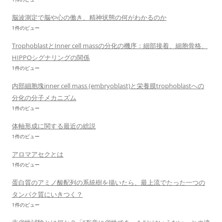
脳波測定で脳や心の働き、精神状態の何がわかるのか
1件のビュー
TrophoblastとInner cell massの分化の機序：細部接着、細胞骨格、
HIPPOシグナリングの関係
1件のビュー
内部細胞塊inner cell mass (embryoblast)と栄養膜trophoblastへの
分化の分子メカニズム
1件のビュー
体軸形成に関する最近の総説
1件のビュー
アロマアセクとは
1件のビュー
蛋白質のアミノ酸配列の系統樹を描いたら、最上流でたった一つの
タンパク質にいきつく？
1件のビュー