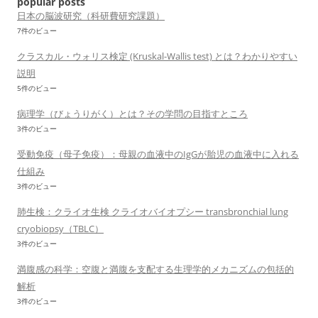
popular posts
日本の脳波研究（科研費研究課題）
7件のビュー
クラスカル・ウォリス検定 (Kruskal-Wallis test) とは？わかりやすい
説明
5件のビュー
病理学（びょうりがく）とは？その学問の目指すところ
3件のビュー
受動免疫（母子免疫）：母親の血液中のIgGが胎児の血液中に入れる
仕組み
3件のビュー
肺生検：クライオ生検 クライオバイオプシー transbronchial lung
cryobiopsy（TBLC）
3件のビュー
満腹感の科学：空腹と満腹を支配する生理学的メカニズムの包括的
解析
3件のビュー