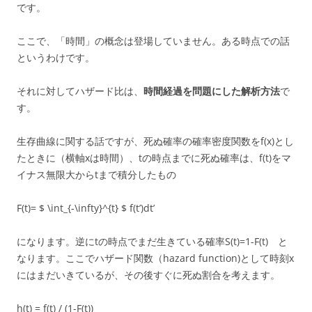
です。
ここで、「時間」の概念は登場していません。ある時点での話
というわけです。
それに対してハザード比は、
時間経過を問題にした解析方法
で
す。
生存曲線に関する話ですが、死ぬ確率の確率密度関数をf(x)とし
たときに（横軸xは時間）、tの時点までに死ぬ確率は、f(t)をマ
イナス無限大からtまで積分したもの
F(t)= $ \int_{-\infty}^{t} $ f(t’)dt’
になります。逆にtの時点でまだ生きている確率S(t)=1-F(t) と
なります。ここでハザード関数（hazard function)として時刻x
にはまだいきているが、その後すぐに死ぬ割合を考えます。
h(t) = f(t) / (1-F(t))