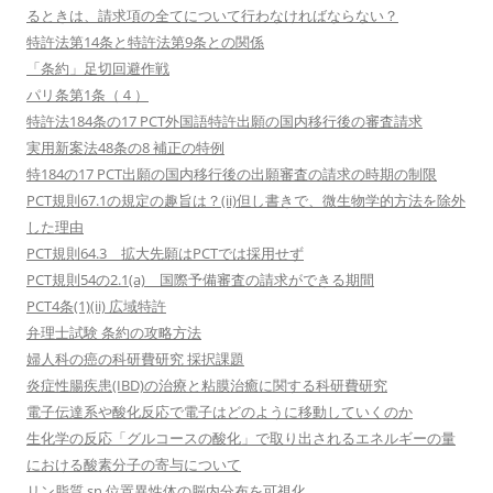
るときは、請求項の全てについて行わなければならない？
特許法第14条と特許法第9条との関係
「条約」足切回避作戦
パリ条第1条（４）
特許法184条の17 PCT外国語特許出願の国内移行後の審査請求
実用新案法48条の8 補正の特例
特184の17 PCT出願の国内移行後の出願審査の請求の時期の制限
PCT規則67.1の規定の趣旨は？(ii)但し書きで、微生物学的方法を除外
した理由
PCT規則64.3 拡大先願はPCTでは採用せず
PCT規則54の2.1(a) 国際予備審査の請求ができる期間
PCT4条(1)(ii) 広域特許
弁理士試験 条約の攻略方法
婦人科の癌の科研費研究 採択課題
炎症性腸疾患(IBD)の治療と粘膜治癒に関する科研費研究
電子伝達系や酸化反応で電子はどのように移動していくのか
生化学の反応「グルコースの酸化」で取り出されるエネルギーの量
における酸素分子の寄与について
リン脂質 sn 位置異性体の脳内分布を可視化