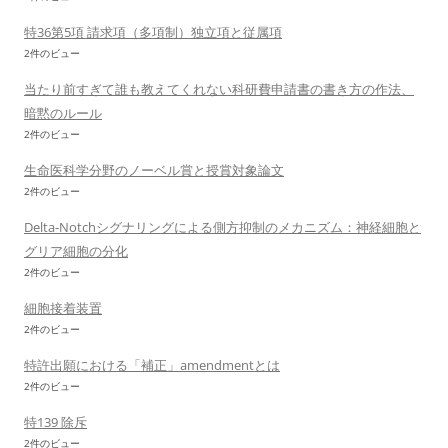
特36第5項 請求項（多項制）独立項と従属項
2件のビュー
当たり前すぎて誰も教えてくれない科研費申請書の書き方の作法、
暗黙のルール
2件のビュー
生命医科学分野のノーベル賞と授賞対象論文
2件のビュー
Delta-Notchシグナリングによる側方抑制のメカニズム：神経細胞と
グリア細胞の分化
2件のビュー
細胞接着装置
2件のビュー
特許出願における「補正」amendmentとは
2件のビュー
特139 除斥
2件のビュー