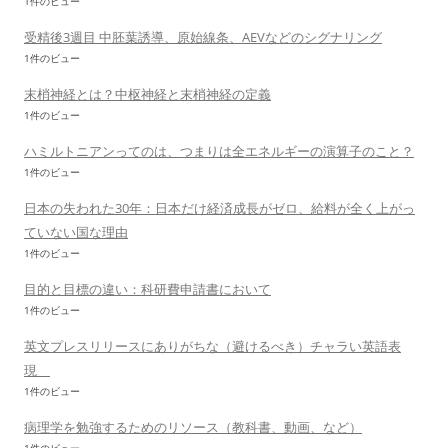
1件のビュー
受精後3週目 中胚葉誘導、原始線条、AEVなどのシグナリング
1件のビュー
末梢神経とは？中枢神経と末梢神経の定義
1件のビュー
ハミルトニアンってのは、つまりは全エネルギーの演算子のこと？
1件のビュー
日本の失われた30年：日本だけ経済成長がゼロ、給料が全く上がっ
ていない国な理由
1件のビュー
目的と目標の違い：科研費申請書において
1件のビュー
英文プレスリリースにありがちな（避けるべき）チャラい英語表
現
1件のビュー
病理学を勉強するためのリソース（教科書、動画、など）