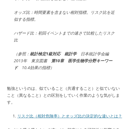
オッズ比：時間要素を含まない相対指標。リスク比を近
似する指標。
ハザード比：初回イベントまでの速さで比較したリスク
比
（参照：
統計検定1級対応 統計学
日本統計学会編
2013年 東京図書
第10章 医学生物学分野キーワー
ド
10.4効果の指標）
勉強というのは、似ていること（共通すること）と似ていない
こと（異なること）との区別をしていく作業のような気がしま
す。
リスク比（相対危険率）とオッズ比の決定的な違いとは？