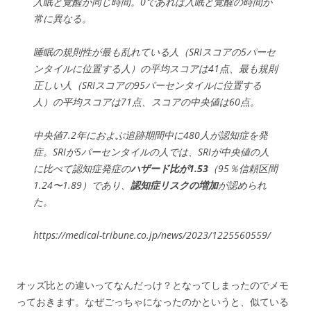
入眠と覚醒が同じ時間。0であれば入眠と覚醒の時間が
常に異なる。
睡眠の規則性が最も乱れている人（SRIスコアの5パーセ
ンタイルに位置する人）の平均スコアは41点、最も規則
正しい人（SRIスコアの95パーセンタイルに位置する
人）の平均スコアは71点、スコアの中央値は60点。
中央値7.2年におよぶ追跡期間中に480人が認知症を発
症。SRIが5パーセンタイルの人では、SRIが中央値の人
に比べて認知症発症の
ハザード比が1.53
（95％信頼区間
1.24〜1.89）であり、
認知症リスクの増加
が認められ
た。
https://medical-tribune.co.jp/news/2023/1225560559/
オッズ比との違いってなんだっけ？となってしまったのでメモ
っておきます。なぜごっちゃになったのかというと、似ている