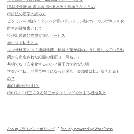
特44 分割出願 書面再提出要不要の網羅的なまとめ
特許法の漢字の読み方
ビタミンKの働き：タンパク質のグルタミン酸のγーカルボキシル化
酵素の補酵素として
特許出願書類作成支援AIサービス
新生児メレナとは
レンサ球菌とは？連鎖球菌、球状の菌が鎖のように連なっている形
態から命名された細菌の種類（「属名」）
共鳴でなぜ安定化するのか？量子力学的な説明
学会が当日、地震で中止になった場合、参加費は払い戻されるも
の？
商01 商標法の目的
特017の2 補正できる範囲がタイミングで狭まる根拠条文
About(プライバシーポリシー)
Proudly powered by WordPress