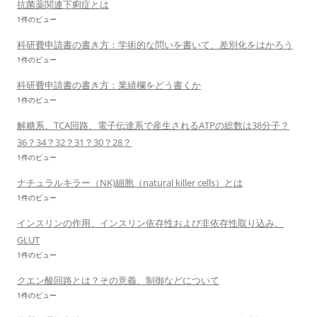
抗菌薬関連下痢症とは
1件のビュー
科研費申請書の書き方：学術的な問いを書いて、差別化をはかろう
1件のビュー
科研費申請書の書き方：業績欄をどう書くか
1件のビュー
解糖系、TCA回路、電子伝達系で産生されるATPの総数は38分子？
36？34？32？31？30？28？
1件のビュー
ナチュラルキラー（NK)細胞（natural killer cells）とは
1件のビュー
インスリンの作用、インスリン依存性および非依存性取り込み、
GLUT
1件のビュー
クエン酸回路とは？その意義、制御などについて
1件のビュー