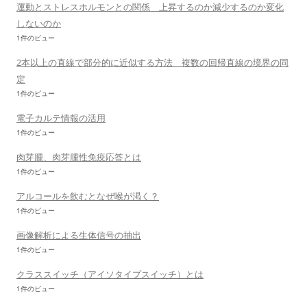
運動とストレスホルモンとの関係 上昇するのか減少するのか変化
しないのか
1件のビュー
2本以上の直線で部分的に近似する方法 複数の回帰直線の境界の同
定
1件のビュー
電子カルテ情報の活用
1件のビュー
肉芽腫、肉芽腫性免疫応答とは
1件のビュー
アルコールを飲むとなぜ喉が渇く？
1件のビュー
画像解析による生体信号の抽出
1件のビュー
クラススイッチ（アイソタイプスイッチ）とは
1件のビュー