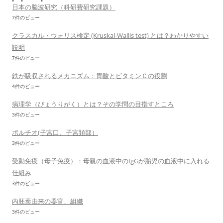
日本の脳波研究（科研費研究課題）
7件のビュー
クラスカル・ウォリス検定 (Kruskal-Wallis test) とは？わかりやすい
説明
7件のビュー
鉄が吸収されるメカニズム：胃酸とビタミンＣの役割
4件のビュー
病理学（びょうりがく）とは？その学問の目指すところ
3件のビュー
ポルチオ(子宮口、子宮頚部）
3件のビュー
受動免疫（母子免疫）：母親の血液中のIgGが胎児の血液中に入れる
仕組み
3件のビュー
内胚葉由来の器官、組織
3件のビュー