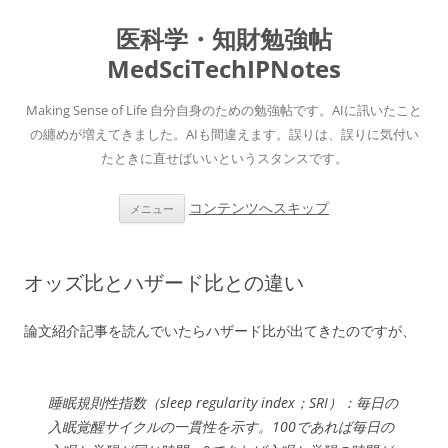
医科学・知財勉強帖
MedSciTechIPNotes
Making Sense of Life 自分自身のための勉強帖です。AIに訊いたこと
の纏めが増えてきました。AIも間違えます。誤りは、誤りに気付い
たときに直せばいいというスタンスです。
コンテンツへスキップ
メニュー
オッズ比とハザード比との違い
論文紹介記事を読んでいたらハザード比が出てきたのですが、
睡眠規則性指数（sleep regularity index；SRI）：毎日の
入眠覚醒サイクルの一貫性を示す。100であれば毎日の