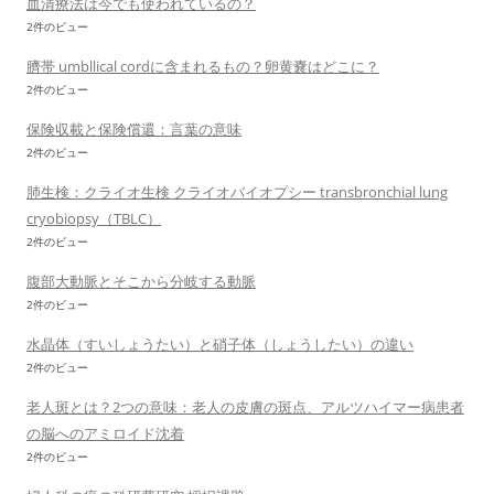
血清療法は今でも使われているの？
2件のビュー
臍帯 umbllical cordに含まれるもの？卵黄嚢はどこに？
2件のビュー
保険収載と保険償還：言葉の意味
2件のビュー
肺生検：クライオ生検 クライオバイオプシー transbronchial lung
cryobiopsy（TBLC）
2件のビュー
腹部大動脈とそこから分岐する動脈
2件のビュー
水晶体（すいしょうたい）と硝子体（しょうしたい）の違い
2件のビュー
老人斑とは？2つの意味：老人の皮膚の斑点、アルツハイマー病患者
の脳へのアミロイド沈着
2件のビュー