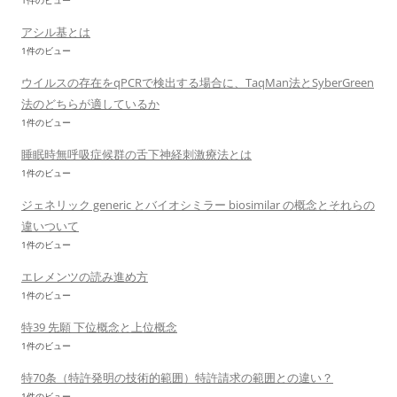
1件のビュー
アシル基とは
1件のビュー
ウイルスの存在をqPCRで検出する場合に、TaqMan法とSyberGreen
法のどちらが適しているか
1件のビュー
睡眠時無呼吸症候群の舌下神経刺激療法とは
1件のビュー
ジェネリック generic とバイオシミラー biosimilar の概念とそれらの
違いついて
1件のビュー
エレメンツの読み進め方
1件のビュー
特39 先願 下位概念と上位概念
1件のビュー
特70条（特許発明の技術的範囲）特許請求の範囲との違い？
1件のビュー