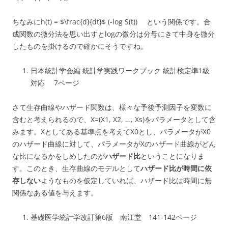
ちなみにh(t) = $\frac{d}{dt}$ (-log S(t)) という関係です。合
成関数の微分法を思い出すとlogの微分は分母にきて中身を微分
したものを掛けるので確かにそうですね。
日本統計学会編 統計学実践ワークブック 統計検定準1級
対応 7ページ
さて生存曲線やハザード関数は、様々な予後予測因子を変数に
含むと考えられるので、X=(X1, X2, …, Xs)をパラメータとして含
みます。Xとしてある基準点を考えてX0とし、パラメータがX0
のハザード曲線に対して、パラメータがXのハザード曲線がどん
な比になるかをしめしたのが
ハザード比
ということになりま
す。このとき、生存曲線のモデルとして
ハザード比が時間に依
存しない
ようなものを仮定していれば、ハザード比は時間に無
関係なある値を与えます。
基礎医学統計学改訂第6版 南江堂 141-142ページ