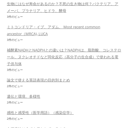
生物にはなぜ寿命があるのか？不死の生き物は何？バクテリア、ア
メーバ、プラナリア、ヒドラ、酵母
3件のビュー
ミトコンドリア・イブ、アダム、 Most recent common
ancestor（MRCA), LUCA
3件のビュー
補酵素NADHとNADPHとの違いは？NADPHは、脂肪酸、コレステロ
ール、ヌクレオチドなど同化反応（高分子の生合成）で使われる電
子供与体
3件のビュー
論文で使える英語表現の目的別まとめ
2件のビュー
遺伝と環境、多様性
2件のビュー
感性と感受性（医学用語）（感染症学）
2件のビュー