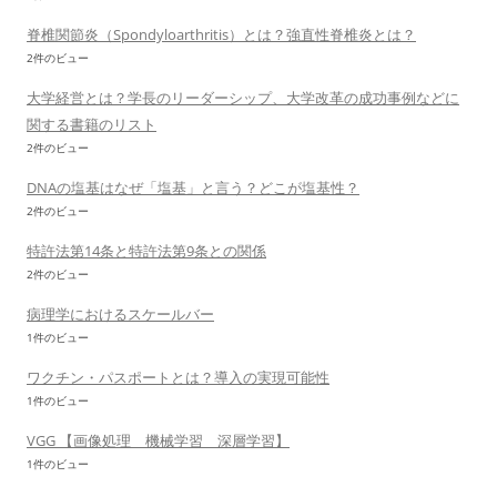
脊椎関節炎（Spondyloarthritis）とは？強直性脊椎炎とは？
2件のビュー
大学経営とは？学長のリーダーシップ、大学改革の成功事例などに
関する書籍のリスト
2件のビュー
DNAの塩基はなぜ「塩基」と言う？どこが塩基性？
2件のビュー
特許法第14条と特許法第9条との関係
2件のビュー
病理学におけるスケールバー
1件のビュー
ワクチン・パスポートとは？導入の実現可能性
1件のビュー
VGG 【画像処理 機械学習 深層学習】
1件のビュー