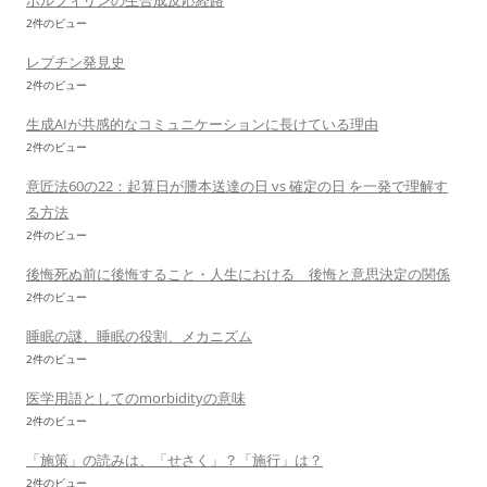
ポルフィリンの生合成反応経路
2件のビュー
レプチン発見史
2件のビュー
生成AIが共感的なコミュニケーションに長けている理由
2件のビュー
意匠法60の22：起算日が謄本送達の日 vs 確定の日 を一発で理解す
る方法
2件のビュー
後悔死ぬ前に後悔すること・人生における 後悔と意思決定の関係
2件のビュー
睡眠の謎、睡眠の役割、メカニズム
2件のビュー
医学用語としてのmorbidityの意味
2件のビュー
「施策」の読みは、「せさく」？「施行」は？
2件のビュー