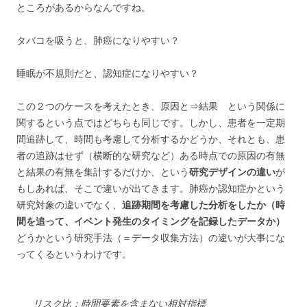
ところがあるからなんですね。
タバコを吸うと、肺癌になりやすい？
睡眠が不規則だと、認知症になりやすい？
この２つのケースを考えたとき、原因と⇒結果 という関係に
関するという点ではどちらも同じです。しかし、患者を一定期
間追跡して、時間も考慮して分析するかどうか、それとも、患
者の追跡はせず（横断的な研究など）ある時点での原因の有無
と結果の有無を集計するだけか、という
研究デザインの違い
が
もしあれば、そこで違いが出てきます。肺癌か認知症かという
研究対象の違いでなく、
追跡期間を考慮した分析をしたか（時
間を追って、イベント発生のタイミングを記録したデータか）
どうかという研究手法（＝データ収集方法）の違いが大事にな
ってくるというわけです。
リスク比：時間要素を含まない相対指標