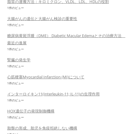
脂質の運搬方法：キロミクロン、VLDL、LDL、HDLの役割
1件のビュー
大腸がんの遺伝と大腸がん検診の重要性
1件のビュー
糖尿病黄斑浮腫（DME） Diabetic Macular Edemaとその治療方法
最近の進展
1件のビュー
腎臓の発生学
1件のビュー
心筋梗塞Myocardial Infarction (MI)について
1件のビュー
インターロイキン11(Interleukin-11; IL-11)の生理作用
1件のビュー
HOX遺伝子の発現制御機構
1件のビュー
胎盤の形成、胎児を免疫拒絶しない機構