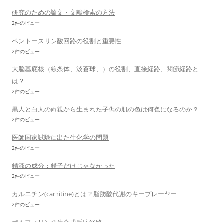
研究のための論文・文献検索の方法
2件のビュー
ペントースリン酸回路の役割と重要性
2件のビュー
大脳基底核（線条体、淡蒼球、）の役割、直接経路、関節経路と
は？
2件のビュー
黒人と白人の両親から生まれた子供の肌の色は何色になるのか？
2件のビュー
医師国家試験に出た生化学の問題
2件のビュー
精液の成分：精子だけじゃなかった
2件のビュー
カルニチン(carnitine)とは？脂肪酸代謝のキープレーヤー
2件のビュー