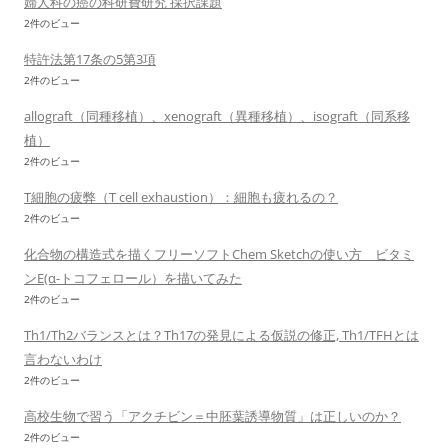
婦人科の癌の科研費研究 採択課題
2件のビュー
特許法第17条の5第3項
2件のビュー
allograft（同種移植）、xenograft（異種移植）、isograft（同系移
植）
2件のビュー
T細胞の疲弊（T cell exhaustion）：細胞も疲れるの？
2件のビュー
化合物の構造式を描くフリーソフトChem Sketchの使い方 ビタミ
ンE(α-トコフェロール）を描いてみた
2件のビュー
Th1/Th2バランスとは？Th17の発見による仮説の修正, Th1/TFHとは
言わないわけ
2件のビュー
高校生物で習う「アクチビン＝中胚葉誘導物質」は正しいのか？
2件のビュー