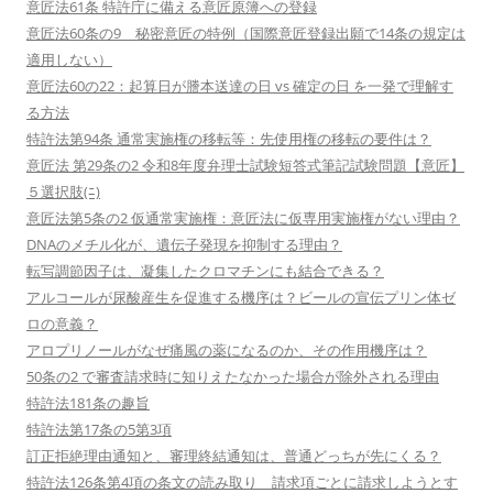
意匠法61条 特許庁に備える意匠原簿への登録
意匠法60条の9 秘密意匠の特例（国際意匠登録出願で14条の規定は
適用しない）
意匠法60の22：起算日が謄本送達の日 vs 確定の日 を一発で理解す
る方法
特許法第94条 通常実施権の移転等：先使用権の移転の要件は？
意匠法 第29条の2 令和8年度弁理士試験短答式筆記試験問題【意匠】
５選択肢(ﾆ)
意匠法第5条の2 仮通常実施権：意匠法に仮専用実施権がない理由？
DNAのメチル化が、遺伝子発現を抑制する理由？
転写調節因子は、凝集したクロマチンにも結合できる？
アルコールが尿酸産生を促進する機序は？ビールの宣伝プリン体ゼ
ロの意義？
アロプリノールがなぜ痛風の薬になるのか、その作用機序は？
50条の2 で審査請求時に知りえたなかった場合が除外される理由
特許法181条の趣旨
特許法第17条の5第3項
訂正拒絶理由通知と、審理終結通知は、普通どっちが先にくる？
特許法126条第4項の条文の読み取り 請求項ごとに請求しようとす