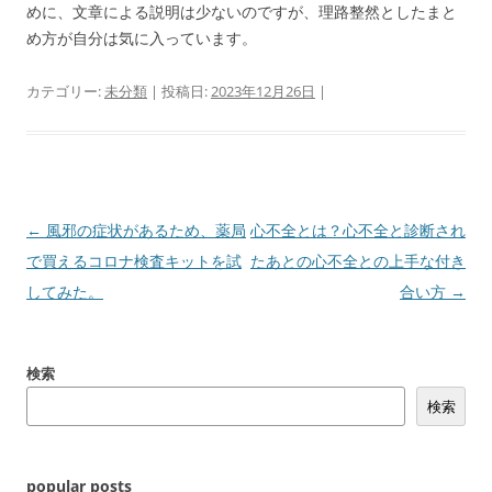
めに、文章による説明は少ないのですが、理路整然としたまと
め方が自分は気に入っています。
カテゴリー:
未分類
| 投稿日:
2023年12月26日
|
投
←
風邪の症状があるため、薬局
心不全とは？心不全と診断され
稿
で買えるコロナ検査キットを試
たあとの心不全との上手な付き
ナ
してみた。
合い方
→
ビ
ゲ
検索
ー
検索
シ
ョ
ン
popular posts