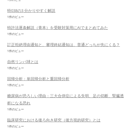
特038の3 分かりやすく解説
1件のビュー
特許法逐条解説（青本）を受験対策用にAIでまとめてみた
1件のビュー
訂正拒絶理由通知と、審理終結通知は、普通どっちが先にくる？
1件のビュー
自然リンパ球とは
1件のビュー
回帰分析：単回帰分析と重回帰分析
1件のビュー
糖尿病が恐ろしい理由：三大合併症による失明、足の切断、腎臓透
析になる恐れ
1件のビュー
臨床研究における後ろ向き研究（後方視的研究）とは
1件のビュー