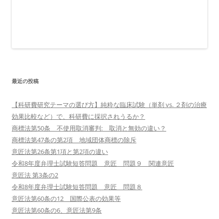
最近の投稿
【科研費研究テーマの選び方】純粋な臨床試験（単剤 vs. ２剤の治療
効果比較など）で、科研費に採択されうるか？
商標法第50条 不使用取消審判: 取消と無効の違い？
商標法第47条の第2項 地域団体商標の除斥
意匠法第26条第1項と第2項の違い
令和8年度弁理士試験短答問題 意匠 問題９ 関連意匠
意匠法 第3条の2
令和8年度弁理士試験短答問題 意匠 問題８
意匠法第60条の12 国際公表の効果等
意匠法第60条の6、意匠法第9条