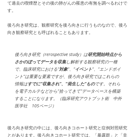
て過去の喫煙歴とその後の肺がんの罹患の有無を調べるわけで
す。
後ろ向き研究は、観察研究を後ろ向きに行うものなので、後ろ
向き観察研究とも呼ばれることもあります。
後ろ向き研究（rerospective study）は
研究開始時点から
さかのぼってデータを収集
し解析する観察研究の一種
で、臨床研究における”
対象
”、”
イベント
”、”エンドポイ
ント”は重要な要素ですが、後ろ向き研究ではこれらの
情報は
すでに”収集され”、”発生した”もの
です。それら
を電子カルテなどから”拾ってきて”データベースを構築
することになります。（臨床研究アウトプット術 中外
医学社 105ページ）
後ろ向き研究の中には、後ろ向きコホート研究と症例対照研究
とがあります。後ろ向きコホート研究では、「暴露群」と「非