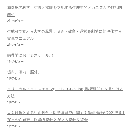
満腹感の科学：空腹と満腹を支配する生理学的メカニズムの包括的
解析
2件のビュー
生成AIで変わる大学の風景：研究・教育・運営を劇的に効率化する
実践マニュアル
2件のビュー
病理学におけるスケールバー
1件のビュー
循内、消内、脳外、‥
1件のビュー
クリニカル・クエスチョン(Clinical Question; 臨床疑問）を見つける
方法
1件のビュー
人を対象とする生命科学・医学系研究に関する倫理指針が2021年6月
30日から施行 医学系指針とゲノム指針を統合
1件のビュー