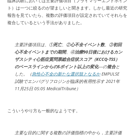
臨床試験においては主要評価項目（プライマリーエンドポイン
ト）は一つに絞るのが望ましいと聞きます。しかし最近の研究
報告を見ていたら、複数の評価項目が設定されていてそれらを
複合しているという手法がありました。
主要評価項目は、①
死亡
、②
心不全イベント数
、③
初回
心不全イベントまでの期間
、④
治療90日後におけるカン
ザスシティ心筋症質問票総合症状スコア（KCCQ-TSS）
のベースラインからの5ポイント以上の変化
―の
複合
と
した。（
急性心不全の新たな選択肢となるか
EMPULSE
試験でエンパグリフロジンが臨床的有用性示す 2021年
11月25日 05:05 MedicalTribune）
こういうやり方も一般的なようです。
主要な目的に関する複数の評価指標の中から，主要評価