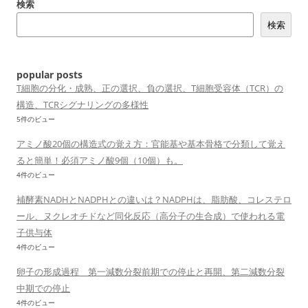
検索
検索
popular posts
T細胞の分化・成熟、正の選択、負の選択、T細胞受容体（TCR）の
構造、TCRシグナリングの多様性
5件のビュー
アミノ酸20個の構造式の覚え方：官能基や基本骨格で分類して覚え
ると簡単！必須アミノ酸9個（10個）も。
4件のビュー
補酵素NADHとNADPHとの違いは？NADPHは、脂肪酸、コレステロ
ール、ヌクレオチドなど同化反応（高分子の生合成）で使われる電
子供与体
4件のビュー
卵子の形成過程 第一減数分裂前期での停止と再開、第二減数分裂
中期での停止
4件のビュー