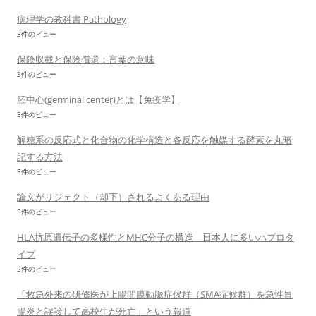
病理学の教科書 Pathology
3件のビュー
保険収載と保険償還：言葉の意味
3件のビュー
胚中心(germinal center)とは【免疫学】
3件のビュー
解糖系の反応式と化合物の化学構造と各反応を触媒する酵素を丸暗
記する方法
3件のビュー
論文がリジェクト（却下）されるよくある理由
3件のビュー
HLA抗原遺伝子の多様性とMHC分子の構造 日本人に多いハプロタ
イプ
3件のビュー
「救急外来の研修医が上腸間膜動脈症候群（SMA症候群）を急性胃
腸炎と誤診して高校生が死亡」という報道