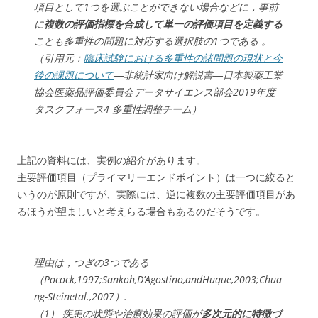
項目として1つを選ぶことができない場合などに，事前
に
複数の評価指標を合成して単一の評価項目を定義する
ことも多重性の問題に対応する選択肢の1つである 。
（引用元：
臨床試験における多重性の諸問題の現状と今
後の課題について
―非統計家向け解説書―日本製薬工業
協会医薬品評価委員会データサイエンス部会2019年度
タスクフォース4 多重性調整チーム）
上記の資料には、実例の紹介があります。
主要評価項目（プライマリーエンドポイント）は一つに絞ると
いうのが原則ですが、実際には、逆に複数の主要評価項目があ
るほうが望ましいと考えらる場合もあるのだそうです。
理由は，つぎの3つである
（Pocock,1997;Sankoh,D’Agostino,andHuque,2003;Chua
ng-Steinetal.,2007）.
（1） 疾患の状態や治療効果の評価が
多次元的に特徴づ