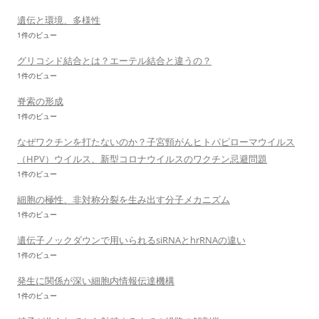
遺伝と環境、多様性
1件のビュー
グリコシド結合とは？エーテル結合と違うの？
1件のビュー
脊索の形成
1件のビュー
なぜワクチンを打たないのか？子宮頸がんヒトパピローマウイルス
（HPV）ウイルス、新型コロナウイルスのワクチン忌避問題
1件のビュー
細胞の極性、非対称分裂を生み出す分子メカニズム
1件のビュー
遺伝子ノックダウンで用いられるsiRNAとhrRNAの違い
1件のビュー
発生に関係が深い細胞内情報伝達機構
1件のビュー