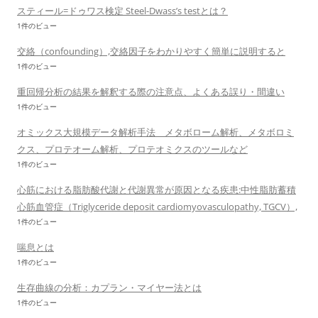
スティール=ドゥワス検定 Steel-Dwass’s testとは？
1件のビュー
交絡（confounding）,交絡因子をわかりやすく簡単に説明すると
1件のビュー
重回帰分析の結果を解釈する際の注意点、よくある誤り・間違い
1件のビュー
オミックス大規模データ解析手法 メタボローム解析、メタボロミ
クス、プロテオーム解析、プロテオミクスのツールなど
1件のビュー
心筋における脂肪酸代謝と代謝異常が原因となる疾患:中性脂肪蓄積
心筋血管症（Triglyceride deposit cardiomyovasculopathy, TGCV）,
1件のビュー
喘息とは
1件のビュー
生存曲線の分析：カプラン・マイヤー法とは
1件のビュー