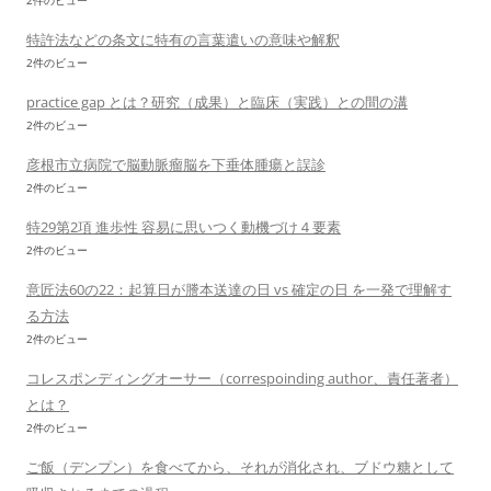
2件のビュー
特許法などの条文に特有の言葉遣いの意味や解釈
2件のビュー
practice gap とは？研究（成果）と臨床（実践）との間の溝
2件のビュー
彦根市立病院で脳動脈瘤脳を下垂体腫瘍と誤診
2件のビュー
特29第2項 進歩性 容易に思いつく動機づけ４要素
2件のビュー
意匠法60の22：起算日が謄本送達の日 vs 確定の日 を一発で理解す
る方法
2件のビュー
コレスポンディングオーサー（correspoinding author、責任著者）
とは？
2件のビュー
ご飯（デンプン）を食べてから、それが消化され、ブドウ糖として