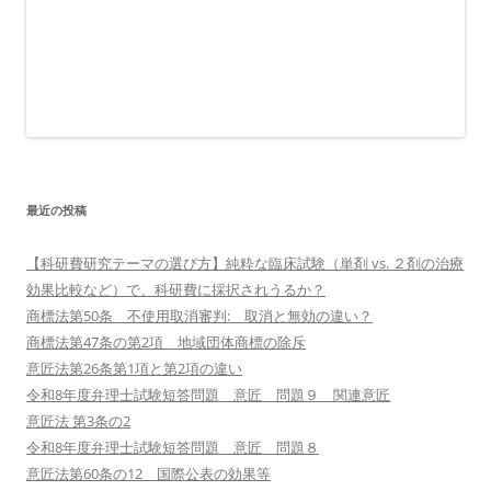
最近の投稿
【科研費研究テーマの選び方】純粋な臨床試験（単剤 vs. ２剤の治療
効果比較など）で、科研費に採択されうるか？
商標法第50条 不使用取消審判: 取消と無効の違い？
商標法第47条の第2項 地域団体商標の除斥
意匠法第26条第1項と第2項の違い
令和8年度弁理士試験短答問題 意匠 問題９ 関連意匠
意匠法 第3条の2
令和8年度弁理士試験短答問題 意匠 問題８
意匠法第60条の12 国際公表の効果等