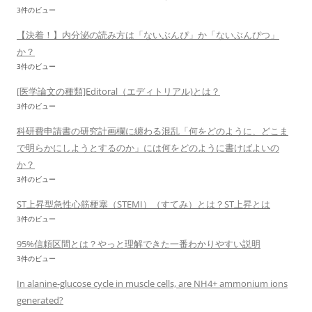
3件のビュー
【決着！】内分泌の読み方は「ないぶんぴ」か「ないぶんぴつ」
か？
3件のビュー
[医学論文の種類]Editoral（エディトリアル)とは？
3件のビュー
科研費申請書の研究計画欄に纏わる混乱「何をどのように、どこま
で明らかにしようとするのか」には何をどのように書けばよいの
か？
3件のビュー
ST上昇型急性心筋梗塞（STEMI）（すてみ）とは？ST上昇とは
3件のビュー
95%信頼区間とは？やっと理解できた一番わかりやすい説明
3件のビュー
In alanine-glucose cycle in muscle cells, are NH4+ ammonium ions
generated?