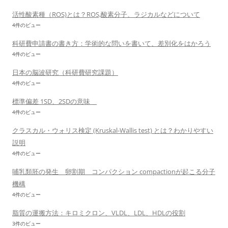
活性酸素種（ROS)とは？ROS,酸素分子、ラジカルなどについて
4件のビュー
科研費申請書の書き方：学術的な問いを書いて、差別化をはかろう
4件のビュー
日本の脳波研究（科研費研究課題）
4件のビュー
標準偏差 1SD、2SDの意味
4件のビュー
クラスカル・ウォリス検定 (Kruskal-Wallis test) とは？わかりやすい
説明
4件のビュー
哺乳類胚の発生 卵割期 コンパクション compactionが起こる分子
機構
4件のビュー
脂質の運搬方法：キロミクロン、VLDL、LDL、HDLの役割
3件のビュー