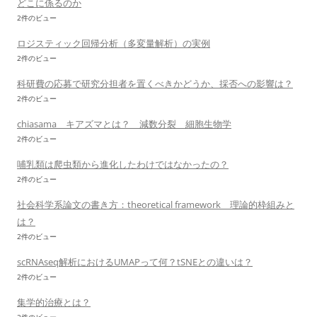
どこに係るのか
2件のビュー
ロジスティック回帰分析（多変量解析）の実例
2件のビュー
科研費の応募で研究分担者を置くべきかどうか、採否への影響は？
2件のビュー
chiasama キアズマとは？ 減数分裂 細胞生物学
2件のビュー
哺乳類は爬虫類から進化したわけではなかったの？
2件のビュー
社会科学系論文の書き方：theoretical framework 理論的枠組みと
は？
2件のビュー
scRNAseq解析におけるUMAPって何？tSNEとの違いは？
2件のビュー
集学的治療とは？