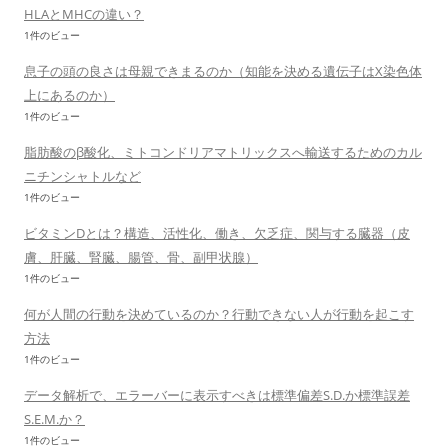
HLAとMHCの違い？
1件のビュー
息子の頭の良さは母親できまるのか（知能を決める遺伝子はX染色体
上にあるのか）
1件のビュー
脂肪酸のβ酸化、ミトコンドリアマトリックスへ輸送するためのカル
ニチンシャトルなど
1件のビュー
ビタミンDとは？構造、活性化、働き、欠乏症、関与する臓器（皮
膚、肝臓、腎臓、腸管、骨、副甲状腺）
1件のビュー
何が人間の行動を決めているのか？行動できない人が行動を起こす
方法
1件のビュー
データ解析で、エラーバーに表示すべきは標準偏差S.D.か標準誤差
S.E.M.か？
1件のビュー