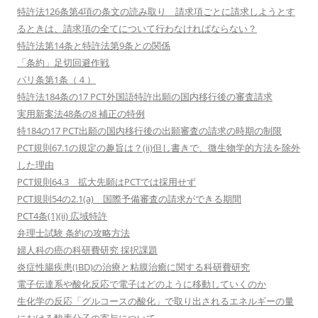
特許法126条第4項の条文の読み取り 請求項ごとに請求しようとす
るときは、請求項の全てについて行わなければならない？
特許法第14条と特許法第9条との関係
「条約」足切回避作戦
パリ条第1条（４）
特許法184条の17 PCT外国語特許出願の国内移行後の審査請求
実用新案法48条の8 補正の特例
特184の17 PCT出願の国内移行後の出願審査の請求の時期の制限
PCT規則67.1の規定の趣旨は？(ii)但し書きで、微生物学的方法を除外
した理由
PCT規則64.3 拡大先願はPCTでは採用せず
PCT規則54の2.1(a) 国際予備審査の請求ができる期間
PCT4条(1)(ii) 広域特許
弁理士試験 条約の攻略方法
婦人科の癌の科研費研究 採択課題
炎症性腸疾患(IBD)の治療と粘膜治癒に関する科研費研究
電子伝達系や酸化反応で電子はどのように移動していくのか
生化学の反応「グルコースの酸化」で取り出されるエネルギーの量