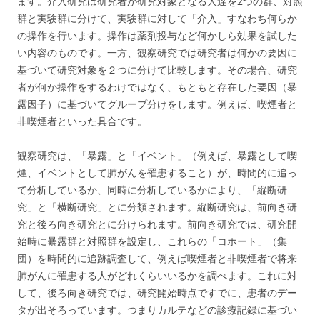
ます。介入研究は研究者が研究対象となる人達を2つの群、対照
群と実験群に分けて、実験群に対して「介入」すなわち何らか
の操作を行います。操作は薬剤投与など何かしら効果を試した
い内容のものです。一方、観察研究では研究者は何かの要因に
基づいて研究対象を２つに分けて比較します。その場合、研究
者が何か操作をするわけではなく、もともと存在した要因（暴
露因子）に基づいてグループ分けをします。例えば、喫煙者と
非喫煙者といった具合です。
観察研究は、「暴露」と「イベント」（例えば、暴露として喫
煙、イベントとして肺がんを罹患すること）が、時間的に追っ
て分析しているか、同時に分析しているかにより、「縦断研
究」と「横断研究」とに分類されます。縦断研究は、前向き研
究と後ろ向き研究とに分けられます。前向き研究では、研究開
始時に暴露群と対照群を設定し、これらの「コホート」（集
団）を時間的に追跡調査して、例えば喫煙者と非喫煙者で将来
肺がんに罹患する人がどれくらいいるかを調べます。これに対
して、後ろ向き研究では、研究開始時点ですでに、患者のデー
タが出そろっています。つまりカルテなどの診療記録に基づい