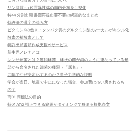
における酸素分子の寄与について
リン脂質 sn 位置異性体の脳内分布を可視化
特44 分割出願 書面再提出要不要の網羅的なまとめ
特許法の漢字の読み方
ビタミンKの働き：タンパク質のグルタミン酸のγーカルボキシル化
酵素の補酵素として
特許出願書類作成支援AIサービス
新生児メレナとは
レンサ球菌とは？連鎖球菌、球状の菌が鎖のように連なっている形
態から命名された細菌の種類（「属名」）
共鳴でなぜ安定化するのか？量子力学的な説明
学会が当日、地震で中止になった場合、参加費は払い戻されるも
の？
商01 商標法の目的
特017の2 補正できる範囲がタイミングで狭まる根拠条文