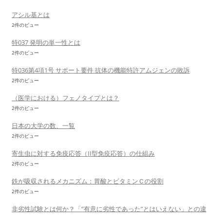
アシル基とは
2件のビュー
特037 発明の単一性とは
2件のビュー
特036第4項1号 サポート要件 抗体の機能特許アムジェンの敗訴
2件のビュー
（医学における）フェノタイプとは？
2件のビュー
日本の大学の数、一覧
2件のビュー
寄生虫に対する免疫応答（II型免疫応答）の仕組み
2件のビュー
鉄が吸収されるメカニズム：胃酸とビタミンＣの役割
2件のビュー
非劣性試験とは何か？「”有意に劣性であった”とはいえない」との違