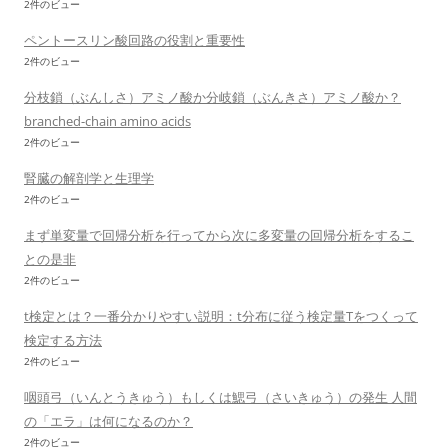
2件のビュー
ペントースリン酸回路の役割と重要性
2件のビュー
分枝鎖（ぶんしさ）アミノ酸か分岐鎖（ぶんきさ）アミノ酸か？
branched-chain amino acids
2件のビュー
腎臓の解剖学と生理学
2件のビュー
まず単変量で回帰分析を行ってから次に多変量の回帰分析をするこ
との是非
2件のビュー
t検定とは？一番分かりやすい説明：t分布に従う検定量Tをつくって
検定する方法
2件のビュー
咽頭弓（いんとうきゅう）もしくは鰓弓（さいきゅう）の発生 人間
の「エラ」は何になるのか？
2件のビュー