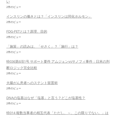
い
2件のビュー
インスリンの働きとは？「インスリンは同化ホルモン」
2件のビュー
FDG-PETとは？原理、目的
2件のビュー
「施策」の読みは、「せさく」？「施行」は？
2件のビュー
特036第6項1号 サポート要件 アムジェンvsサノフィ事件：日米の判
断ロジック完全比較
2件のビュー
大腸がん患者へのステント留置術
2件のビュー
DNAの塩基はなぜ「塩基」と言う？どこが塩基性？
2件のビュー
特014 複数当事者の相互代表「ただし、～、この限りでない。」は