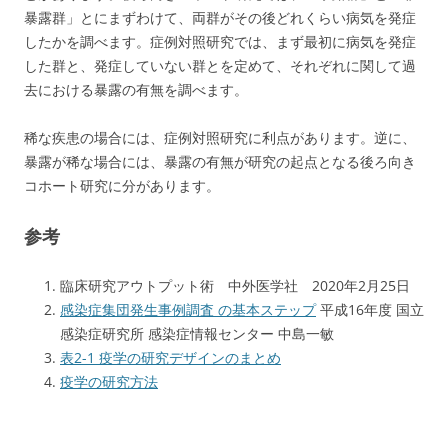
暴露群」とにまずわけて、両群がその後どれくらい病気を発症
したかを調べます。症例対照研究では、まず最初に病気を発症
した群と、発症していない群とを定めて、それぞれに関して過
去における暴露の有無を調べます。
稀な疾患の場合には、症例対照研究に利点があります。逆に、
暴露が稀な場合には、暴露の有無が研究の起点となる後ろ向き
コホート研究に分があります。
参考
臨床研究アウトプット術 中外医学社 2020年2月25日
感染症集団発生事例調査 の基本ステップ
平成16年度 国立
感染症研究所 感染症情報センター 中島一敏
表2-1 疫学の研究デザインのまとめ
疫学の研究方法