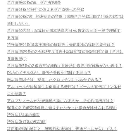
意匠法第60条の6、意匠法第9条
意匠法61条 特許庁に備える意匠原簿への登録
意匠法60条の9 秘密意匠の特例（国際意匠登録出願で14条の規定は
適用しない）
意匠法60の22：起算日が謄本送達の日 vs 確定の日 を一発で理解す
る方法
特許法第94条 通常実施権の移転等：先使用権の移転の要件は？
意匠法 第29条の2 令和8年度弁理士試験短答式筆記試験問題【意匠】
５選択肢(ﾆ)
意匠法第5条の2 仮通常実施権：意匠法に仮専用実施権がない理由？
DNAのメチル化が、遺伝子発現を抑制する理由？
転写調節因子は、凝集したクロマチンにも結合できる？
アルコールが尿酸産生を促進する機序は？ビールの宣伝プリン体ゼ
ロの意義？
アロプリノールがなぜ痛風の薬になるのか、その作用機序は？
50条の2 で審査請求時に知りえたなかった場合が除外される理由
特許法181条の趣旨
特許法第17条の5第3項
訂正拒絶理由通知と、審理終結通知は、普通どっちが先にくる？