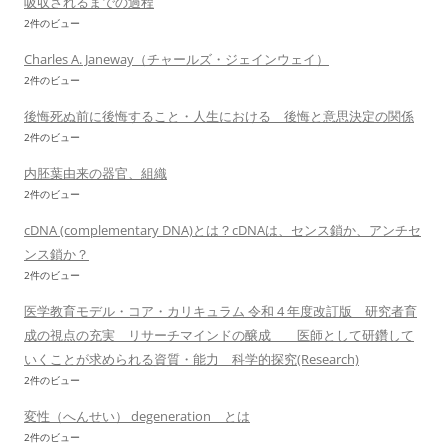
吸収されるまでの過程
2件のビュー
Charles A. Janeway（チャールズ・ジェインウェイ）
2件のビュー
後悔死ぬ前に後悔すること・人生における 後悔と意思決定の関係
2件のビュー
内胚葉由来の器官、組織
2件のビュー
cDNA (complementary DNA)とは？cDNAは、センス鎖か、アンチセ
ンス鎖か？
2件のビュー
医学教育モデル・コア・カリキュラム 令和 4 年度改訂版 研究者育
成の視点の充実 リサーチマインドの醸成 医師として研鑽して
いくことが求められる資質・能力 科学的探究(Research)
2件のビュー
変性（へんせい） degeneration とは
2件のビュー