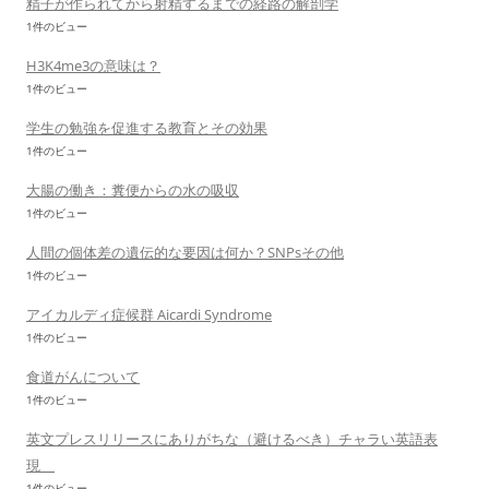
精子が作られてから射精するまでの経路の解剖学
1件のビュー
H3K4me3の意味は？
1件のビュー
学生の勉強を促進する教育とその効果
1件のビュー
大腸の働き：糞便からの水の吸収
1件のビュー
人間の個体差の遺伝的な要因は何か？SNPsその他
1件のビュー
アイカルディ症候群 Aicardi Syndrome
1件のビュー
食道がんについて
1件のビュー
英文プレスリリースにありがちな（避けるべき）チャラい英語表
現
1件のビュー