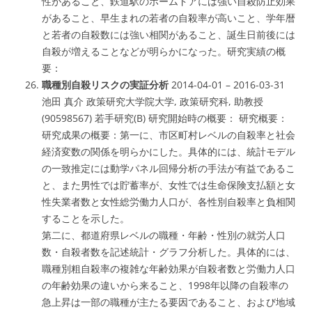
性があること、鉄道駅のホームドアには強い自殺防止効果
があること、早生まれの若者の自殺率が高いこと、学年暦
と若者の自殺数には強い相関があること、誕生日前後には
自殺が増えることなどが明らかになった。研究実績の概
要：
職種別自殺リスクの実証分析
2014-04-01 – 2016-03-31
池田 真介 政策研究大学院大学, 政策研究科, 助教授
(90598567) 若手研究(B) 研究開始時の概要： 研究概要：
研究成果の概要：第一に、市区町村レベルの自殺率と社会
経済変数の関係を明らかにした。具体的には、統計モデル
の一致推定には動学パネル回帰分析の手法が有益であるこ
と、また男性では貯蓄率が、女性では生命保険支払額と女
性失業者数と女性総労働力人口が、各性別自殺率と負相関
することを示した。
第二に、都道府県レベルの職種・年齢・性別の就労人口
数・自殺者数を記述統計・グラフ分析した。具体的には、
職種別粗自殺率の複雑な年齢効果が自殺者数と労働力人口
の年齢効果の違いから来ること、1998年以降の自殺率の
急上昇は一部の職種が主たる要因であること、および地域