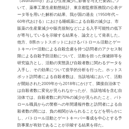
（availability）および生産減少に影響を与えた要因につ
いて、薬事工業生産動態統計、東京都監察医務院の公表デ
ータ等を用いた解析の結果、我が国の過去（1950年代～
60年代おける）における睡眠薬による自殺の減少は、市
販薬の生産量減少や販売規制などによる入手可能性の低下
が寄与しているを示唆する結果を、論文として発表した。
他方、B県ホットスポットにおけるパトロール活動とゲー
トキーパー活動による自殺念慮を持つ訪問者のアクセス制
限による自殺予防活動について、活動を担った保健師等を
研究協力とし、活動の実態及び自殺者数に関わるデータを
入手し、その効果について疫学的分析を行った。ホットス
ポット訪問者による自殺者数は、当該地域において、活動
が開始された2009年から2018年にかけて、隣接自治体で
は自殺者数に変化が見られなかったが、当該地域を含む自
治体では、自殺者数に約70%の減少が見られたこと、パト
ロール職員からの警察への年間通報件数と訪問者による自
殺者数の間には、負の相関がみられることなどを明らかに
し、パトロール活動とゲートキーパー養成を中心とする予
防事業が有効であることが示唆する結果を得た。