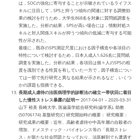
は，SOCの強化に寄与することが示唆されているライフス
キルに注目して，SPSと抑うつ傾向の関連に対する調整効
果の検討を行うため，大学生868名を対象に質問紙調査を
実施した。分析の結果，SPSが高い場合には，情動対処ス
キルと対人関係スキルが抑うつ傾向の低減に寄与する可能
性が示された。
最後に，既存のSPS測定尺度における因子構造や各項目の
特性について検討するため，日本人成人1,626名に質問紙
調査を実施した。分析の結果，各項目は個々人のSPSの程
度を識別できる性質を有していた一方で，因子構造につい
ては一部で先行研究と異なる結果が示されるなど，いくつ
かの課題も指摘できる。
長期成人虐待の法医病理学的診断法の確立ー帯状回に着目
した慢性ストレス暴露の証明ー
2017-04-01 – 2020-03-31
山下 裕美 長崎大学, 医歯薬学総合研究科(歯学系), 助教
(50706174) 基盤研究(C) 研究開始時の概要： 研究概要：
研究成果の概要：近年、高齢者虐待や中高年層の自殺者の
増加、ドメスティック・バイオレンス等の「長期ストレ
ス」が新たな社会問題となっており、法医解剖でも遭遇す