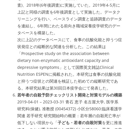
査)、2018年(6年後調査)に実施していた。2019年4-5月に
上記と同様の調査を6年後調査として実施した。データク
リーニングを行い、ベースライン調査と追跡調査のデータ
を連結し、6年間にわたる前向き職域栄養疫学研究のデー
タベースを構築した。
次に上記のデータベースにて、食事の抗酸化能と抑うつ症
状発症との縦断的な関連を分析した。この結果は
「Prospective study on the association between
dietary non-enzymatic antioxidant capacity and
depressive symptoms」として国際英文雑誌Clinical
Nutrition ESPENに掲載された。本研究は食事の抗酸化能
と抑うつ症状との関連を検証した初めての縦断研究であ
る。本研究結果は第30回日本疫学会にて発表した。
若年者の自殺予防チェックリスト開発と対策モデルの構築
2019-04-01 – 2023-03-31 青石 恵子 名古屋大学, 医学系
研究科(保健), 准教授 (00454372) 小区分58060:
臨床看護学
関連 若手研究
研究開始時の概要：若年層の自殺死亡率が
低下しない現状から「
子ども・若者の自殺対策
を更に推進