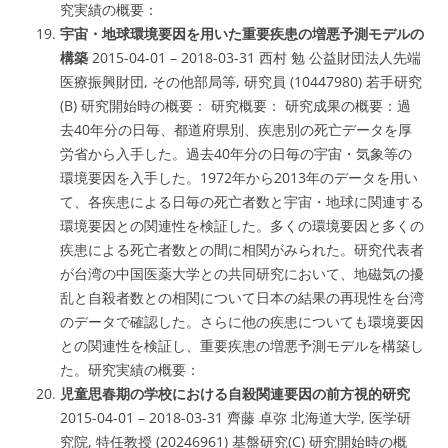
究実績の概要：
宇宙・地球環境要因を用いた重要疾患の増悪予測モデルの
構築
2015-04-01 – 2018-03-31 西村 勉 公益財団法人先端
医療振興財団, その他部局等, 研究員 (10447980) 若手研究
(B) 研究開始時の概要： 研究概要： 研究成果の概要：過
去40年分の日毎、都道府県別、疾患別の死亡データを厚
労省から入手した。過去40年分の日毎の宇宙・気象等の
環境要因を入手した。1972年から2013年のデータを用い
て、各疾患による日毎の死亡者数と宇宙・地球に関連する
環境要因との関連性を検証した。多くの環境要因と多くの
疾患による死亡者数との間に相関がみられた。研究代表者
が台湾の中国医薬大学との共同研究において、地磁気の擾
乱と自殺者数との相関について日本の結果の再現性を台湾
のデータで確認した。さらに他の疾患についても環境要因
との関連性を検証し、重要疾患の増悪予測モデルを構築し
た。研究実績の概要：
児童思春期の学校における自殺関連要因の前方視的研究
2015-04-01 – 2018-03-31 齊藤 卓弥 北海道大学, 医学研
究院, 特任教授 (20246961) 基盤研究(C) 研究開始時の概