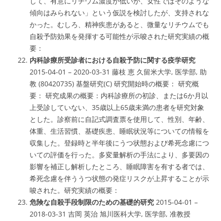
して、有意にリチウム濃度が低いが、女性ではそのような
傾向はみられない」という仮説を検討したが、支持されな
かった。むしろ、精神疾患があると、微量なリチウムでも
自殺予防効果を発揮する可能性が示唆された研究実績の概
要：
内科診療所受診者における自殺予防に関する疫学研究
2015-04-01 – 2020-03-31 藤枝 恵 久留米大学, 医学部, 助
教 (80420735) 基盤研究(C) 研究開始時の概要： 研究概
要： 研究成果の概要：内科診療所の初診、または6か月以
上受診していない、35歳以上65歳未満の患者を研究対象
とした。診察前に自記式調査票を使用して、性別、年齢、
体重、生活習慣、基礎疾患、睡眠状況等についての情報を
収集した。登録時と半年後にうつ状態および希死念慮につ
いての評価を行った。多変量解析の手法により、多要因の
影響を補正し解析したところ、睡眠障害を有する者では、
希死念慮を伴ううつ状態の発症リスクが上昇することが示
唆された。研究実績の概要：
危険な自殺手段制限のための基礎的研究
2015-04-01 –
2018-03-31 吉岡 英治 旭川医科大学, 医学部, 准教授