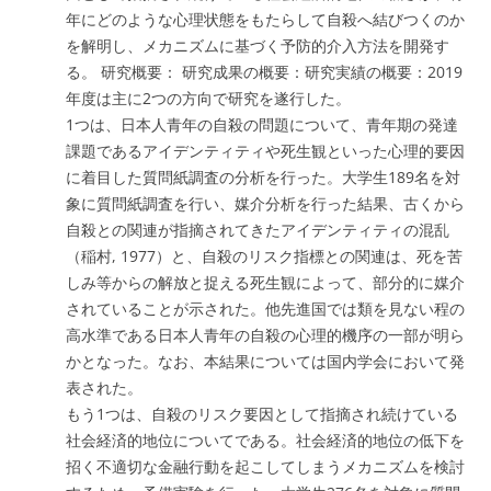
年にどのような心理状態をもたらして自殺へ結びつくのか
を解明し、メカニズムに基づく予防的介入方法を開発す
る。 研究概要： 研究成果の概要：研究実績の概要：2019
年度は主に2つの方向で研究を遂行した。
1つは、日本人青年の自殺の問題について、青年期の発達
課題であるアイデンティティや死生観といった心理的要因
に着目した質問紙調査の分析を行った。大学生189名を対
象に質問紙調査を行い、媒介分析を行った結果、古くから
自殺との関連が指摘されてきたアイデンティティの混乱
（稲村, 1977）と、自殺のリスク指標との関連は、死を苦
しみ等からの解放と捉える死生観によって、部分的に媒介
されていることが示された。他先進国では類を見ない程の
高水準である日本人青年の自殺の心理的機序の一部が明ら
かとなった。なお、本結果については国内学会において発
表された。
もう1つは、自殺のリスク要因として指摘され続けている
社会経済的地位についてである。社会経済的地位の低下を
招く不適切な金融行動を起こしてしまうメカニズムを検討