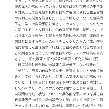
する」ことが重点施策として挙げられており、若者への支
援の充実が求められている。研究者は宮崎市在住の中学生
を対象として自殺親和状態と自殺の要因とされる生活習慣
や行動との関連を調査した。ここで明らかになった危険因
子を中学生の自殺予防対策としてのスクリーニングのため
に活用することを目指し、①自殺関連行動・状態について
の具体的な手掛かりを得る自殺危険因子の精選、②自殺予
防対策に資する中学生の生活チェックリストの作成、③地
域に密着した生活習慣・行動と自殺の要因となる危険因子
との関連をもとにした中学生自殺対策モデルの構築を目的
とする。 研究概要： 研究成果の概要：研究実績の概要：
【研究背景】若年層の自殺死亡率が低下しない現状から
「子ども・若者の自殺対策を更に推進する」ことが重点施
策として挙げられており、若者への支援の充実が求められ
ている。【研究目的】危険因子を中学生の自殺予防対策と
してのスクリーニングのために活用することを目指し、①
自殺関連行動・状態についての具体的な手掛かりを得る自
殺危険因子の精選、②自殺予防対策に資する中学生の生活
チェックリストの作成、③地域に密着した生活習慣・行動