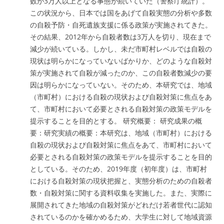
数が3万人以上となる事態が続いていた（警察庁統計）。
この状況から、日本では国をあげて自殺実態の分析や多数
の自殺予防・自死遺族支援に係る政策が実施されてきた。
その結果、2012年から自殺者数は3万人を切り、現在まで
減少が続いている。しかし、未だ市町村レベルでは自殺の
現状は明らかになっていないばかりか、どのような自殺対
策が実施されて自殺が減ったのか、この自殺者数減少の要
因は明らかになっていない。そのため、本研究では、地域
（市町村）における自殺の現状および自殺対策に焦点をあ
て、市町村において必要とされる自殺対策の政策モデルを
提示することを目的とする。 研究概要： 研究成果の概
要：研究実績の概要：本研究は、地域（市町村）における
自殺の現状および自殺対策に焦点をあて、市町村において
必要とされる自殺対策の政策モデルを提示することを目的
としている。そのため、2019年度（初年度）は、市町村
における自殺対策の現状把握と、実態分析のための自殺者
数・自殺対策に関する資料収集を実施した。また、実際に
展開されてきた地域の自殺対策がどれだけ若者世代に認知
されているのかを確かめるため、大学生に対して地域資源