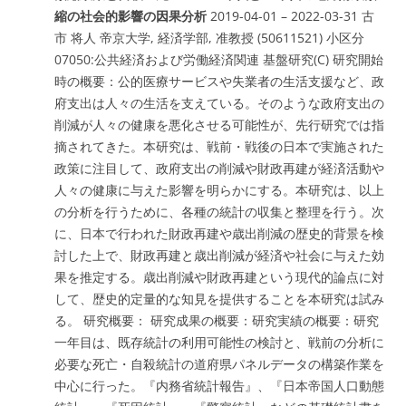
縮の社会的影響の因果分析
2019-04-01 – 2022-03-31 古
市 将人 帝京大学, 経済学部, 准教授 (50611521) 小区分
07050:公共経済および労働経済関連 基盤研究(C) 研究開始
時の概要：公的医療サービスや失業者の生活支援など、政
府支出は人々の生活を支えている。そのような政府支出の
削減が人々の健康を悪化させる可能性が、先行研究では指
摘されてきた。本研究は、戦前・戦後の日本で実施された
政策に注目して、政府支出の削減や財政再建が経済活動や
人々の健康に与えた影響を明らかにする。本研究は、以上
の分析を行うために、各種の統計の収集と整理を行う。次
に、日本で行われた財政再建や歳出削減の歴史的背景を検
討した上で、財政再建と歳出削減が経済や社会に与えた効
果を推定する。歳出削減や財政再建という現代的論点に対
して、歴史的定量的な知見を提供することを本研究は試み
る。 研究概要： 研究成果の概要：研究実績の概要：研究
一年目は、既存統計の利用可能性の検討と、戦前の分析に
必要な死亡・自殺統計の道府県パネルデータの構築作業を
中心に行った。『内務省統計報告』、『日本帝国人口動態