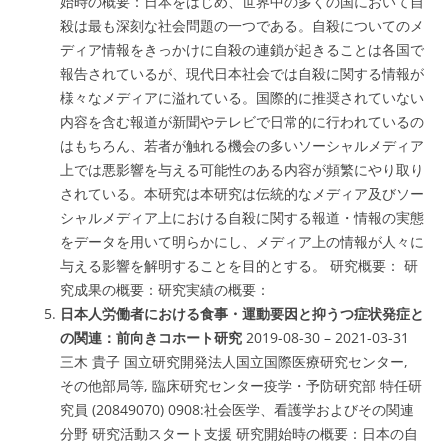
始時の概要：日本をはじめ、世界中の多くの国において自
殺は最も深刻な社会問題の一つである。
自殺についてのメ
ディア情報をきっかけに自殺の連鎖が起きる
ことは各国で
報告されているが、現代日本社会では自殺に関する情報が
様々なメディアに溢れている。国際的に推奨されていない
内容を含む報道が新聞やテレビで日常的に行われているの
はもちろん、若者が触れる機会の多いソーシャルメディア
上では悪影響を与える可能性のある内容が頻繁にやり取り
されている。本研究は本研究は伝統的なメディア及びソー
シャルメディア上における自殺に関する報道・情報の実態
をデータを用いて明らかにし、メディア上の情報が人々に
与える影響を解明することを目的とする。 研究概要： 研
究成果の概要：研究実績の概要：
日本人労働者における食事・運動要因と抑うつ症状発症と
の関連：前向きコホート研究
2019-08-30 – 2021-03-31
三木 貴子 国立研究開発法人国立国際医療研究センター,
その他部局等, 臨床研究センター疫学・予防研究部 特任研
究員 (20849070) 0908:社会医学、看護学およびその関連
分野 研究活動スタート支援 研究開始時の概要：日本の自