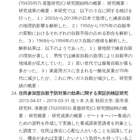
(70435957) 基盤研究(C) 研究開始時の概要： 研究概要：
研究成果の概要：本研究では、以下の３点に関する検討を
行った。１）2003から2013年の日本で急増した練炭自殺
の地理的影響を解析した。２）1950から1975年の自殺率
の変動におけるそれぞれの自殺手段の占める割合を解析し
た。３）1968から1994年のガス自殺の推移を解析した。
解析結果は、以下のようであった。１）僻地部で練炭自殺
の増加が著しく、男性では練炭自殺の急増により自殺率の
地域差が拡大していた。２）若い世代では服毒自殺が最も
多かった。３）家庭用ガスに含まれる一酸化炭素が70年
代に減少したが、これに伴いガス自殺が減少した。研究実
績の概要：
住民参加型自殺予防対策の効果に関する実証的検証研究
2015-04-01 – 2019-03-31 佐々木 久長 秋田大学, 医学系
研究科, 准教授 (70205855) 基盤研究(C) 研究開始時の概
要： 研究概要： 研究成果の概要：ゲートキーパー養成の
ための資料を作成して実施した養成講座受講者を対象とし
た調査で、住民は身近に心配な人がいることを認識してお
り、機会があれば支援したいという気持ちを持っているこ