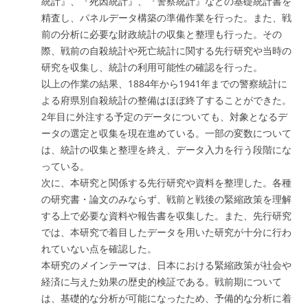
統計』、『死因統計』、『警察統計』などの基礎統計書を
精査し、パネルデータ構築の準備作業を行った。また、戦
前の分析に必要な財政統計の収集と整理も行った。その
際、戦前の自殺統計や死亡統計に関する先行研究や当時の
研究を収集し、統計の利用可能性の確認を行った。
以上の作業の結果、1884年から1941年までの警察統計に
よる府県別自殺統計の整備はほぼ終了することができた。
2年目に外注する予定のデータについても、対象となるデ
ータの選定と収集を現在進めている。一部の変数について
は、統計の収集と整理を終え、データ入力を行う段階にな
っている。
次に、本研究と関係する先行研究や資料を整理した。各種
の研究書・論文のみならず、戦前と戦後の緊縮政策を理解
する上で必要な資料や報告書を収集した。また、先行研究
では、本研究で着目したデータを用いた研究が十分に行わ
れていない点を確認した。
本研究のメインテーマは、日本における緊縮政策が社会や
経済に与えた効果の歴史的検証である。戦前期について
は、基礎的な分析が可能になったため、予備的な分析に着