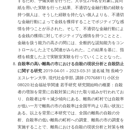
するため、予備実験を行った。大学生276名を対象に質問
紙を用いた実験を行った結果、不適切な金融行動の経験を
持つ個人は、そうした経験を持たない個人よりも、不適切
な金融行動によって金銭を獲得することでポジティブな感
情を持つことが示された。そして、不適切な金融行動によ
る金銭の獲得に対してポジティブな感情を持つこととと、
金融を扱う能力の高さの間には、全般的な認知能力をコン
トロールした上でも関連がみられた。この結果を基に、指
標を精査した上で実験室実験を行っていくこととなった。
自殺率の高い離島の市における自殺の現状分析と自殺防止
に関する研究
2019-04-01 – 2023-03-31 波名城 翔 長崎ウ
エスレヤン大学, 現代社会学部, 講師 (70768811) 小区分
08020:社会福祉学関連 若手研究 研究開始時の概要：自殺
者の増加を背景に自殺対策に向けた取り組みが行われてお
り、自殺者は年々減少傾向にある。離島の町村では自殺率
が低い一方で離島の市の自殺率は全国平均より高い状況に
ある。以上を背景に本研究では、全国の離島の自殺の分
析、自殺率の低い離島の町村への調査、離島の市の調査を
実施することで、離島における自殺の現状分析と対策を検