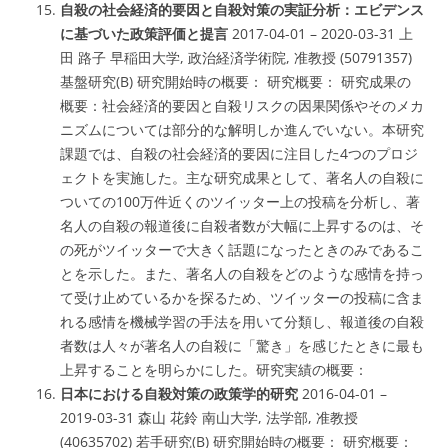
自殺の社会経済的要因と自殺対策の実証分析：エビデンス
に基づいた政策評価と提言
2017-04-01 – 2020-03-31 上
田 路子 早稲田大学, 政治経済学術院, 准教授 (50791357)
基盤研究(B) 研究開始時の概要： 研究概要： 研究成果の
概要：社会経済的要因と自殺リスクの因果関係やそのメカ
ニズムについては部分的な解明しか進んでいない。本研究
課題では、自殺の社会経済的要因に注目した4つのプロジ
ェクトを実施した。主な研究成果として、著名人の自殺に
ついての100万件近くのツイッター上の投稿を分析し、著
名人の自殺の報道後に自殺者数が大幅に上昇するのは、そ
の死がツイッターで大きく話題になったときのみであるこ
とを示した。また、著名人の自殺をどのような感情を持っ
て受け止めているかを探るため、ツイッターの投稿に含ま
れる感情を機械学習の手法を用いて分類し、報道後の自殺
者数は人々が著名人の自殺に「驚き」を感じたときに最も
上昇することを明らかにした。研究実績の概要：
日本における自殺対策の政策学的研究
2016-04-01 –
2019-03-31 森山 花鈴 南山大学, 法学部, 准教授
(40635702) 若手研究(B) 研究開始時の概要： 研究概要：