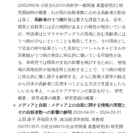
(20529929) 小区分52010:
内科学一般関連
基盤研究(C) 研
究開始時の概要：わが国の
自殺者数に占める高齢者の割合
は高く
、
高齢者のうつ病
対策は重大な課題である。近年、
標高と自殺率には正の相関
があるとの報告が相次いでいる
が、申請者はヒマラヤやアンデスの高地に住む高齢者には
うつ病が少ないということを報告してきた。その理由とし
て社会の絆や結束といった良好なソーシャルキャピタルや
宗教観がうつ病の発症に抑止的に働いている可能性があ
る。本研究では標高や文化の影響を検討するために、他地
域の高地住民や低地住民と比較することで、うつ病の発症
に抑止的に働く因子を解明する。さらに医療人類学の観点
から日本の高齢者に応用すべくどんな方法で支援をしたら
いいかを考え、ヘルスケアデザインの策定を行う。 研究
概要： 研究成果の概要：研究実績の概要：
メディアと自殺：メディア上の自殺に関する情報の実態と
その自殺者数への影響の解明
2020-04-01 – 2024-03-31
上田 路子 早稲田大学, 政治経済学術院, 准教授
(50791357) 小区分08010:社会学関連 基盤研究(B) 研究開