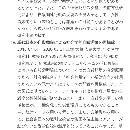
への受診歴あり、受診中断が少ない、という傾向があるこ
とがわかった。また、この「低致死リスク群」の前方視研
究により、自殺関連行動の反復の予測因子として、女性、
既婚でない（未婚もしくは離婚）の可能性があることがわ
かった。今後さらに詳細な解析を行っていく予定である。
研究実績の概要：
現代日本の自殺動向による社会学的自殺理論の再構成
2016-04-01 – 2020-03-31 江頭 大蔵 広島大学, 社会科学
研究科, 教授 (90193987) 基盤研究(C) 研究開始時の概要：
研究概要： 研究成果の概要：デュルケームの『自殺論』
における自殺類型論について、４つの自殺類型の分類原理
である「社会的統合」と「社会的規制」が反対方向の作用
であることを示すことにより、その配置を再構成した。こ
の図式に基づいて、ソーシャルキャピタル指数と男女の自
殺率の相関関係が逆であること、また、自殺率の著しい地
域格差が、二極分化した労働環境によるものであること
を、統計データを用いて示した。また、文献資料を用い
て、社会集団への過剰な統合が集団本位主義とアノミーが
結びついた過労自殺の温床となっていることを示した。研