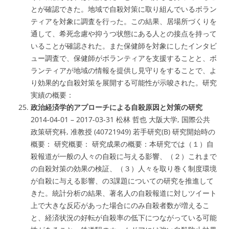
とが確認できた。地域で自殺対策に取り組んでいるボラン
ティアを対象に調査を行った。この結果、居場所づくりを
通して、希死念慮や抑うつ状態にある人との接点を持って
いることが確認された。また保健師を対象にしたインタビ
ュー調査で、保健師がボランティアを支援することと、ボ
ランティアが地域の情報を提供し見守りをすることで、よ
り効果的な自殺対策を展開する可能性が示唆された。研究
実績の概要：
政治経済学的アプローチによる自殺原因と対策の研究
2014-04-01 – 2017-03-31 松林 哲也 大阪大学, 国際公共
政策研究科, 准教授 (40721949) 若手研究(B) 研究開始時の
概要： 研究概要： 研究成果の概要：本研究では（１）自
殺報道が一般の人々の自殺に与える影響、（２）これまで
の自殺対策の効果の検証、（３）人々を取り巻く制度環境
が自殺に与える影響、の3課題についての研究を推進して
きた。統計分析の結果、著名人の自殺報道に対しツイート
上で大きな反応があった場合にのみ自殺者数が増えるこ
と、経済状況の好転が自殺率の低下につながっている可能