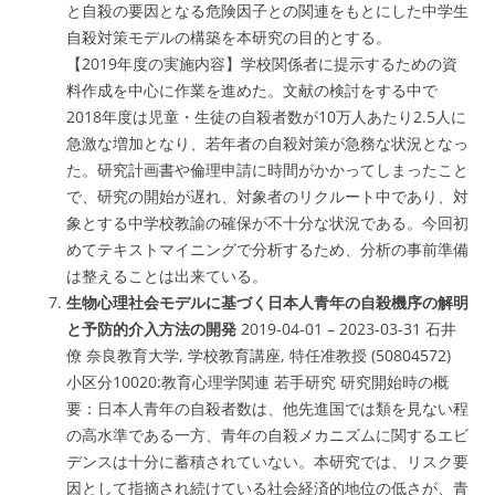
と自殺の要因となる危険因子との関連をもとにした中学生
自殺対策モデルの構築を本研究の目的とする。
【2019年度の実施内容】学校関係者に提示するための資
料作成を中心に作業を進めた。文献の検討をする中で
2018年度は児童・生徒の自殺者数が10万人あたり2.5人に
急激な増加となり、若年者の自殺対策が急務な状況となっ
た。研究計画書や倫理申請に時間がかかってしまったこと
で、研究の開始が遅れ、対象者のリクルート中であり、対
象とする中学校教諭の確保が不十分な状況である。今回初
めてテキストマイニングで分析するため、分析の事前準備
は整えることは出来ている。
生物心理社会モデルに基づく日本人青年の自殺機序の解明
と予防的介入方法の開発
2019-04-01 – 2023-03-31 石井
僚 奈良教育大学, 学校教育講座, 特任准教授 (50804572)
小区分10020:教育心理学関連 若手研究 研究開始時の概
要：日本人青年の自殺者数は、他先進国では類を見ない程
の高水準である一方、青年の自殺メカニズムに関するエビ
デンスは十分に蓄積されていない。本研究では、リスク要
因として指摘され続けている社会経済的地位の低さが、青