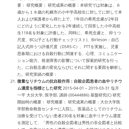
要： 研究概要： 研究成果の概要：本研究では対象は、６
歳から１８歳の札幌市の小中学高校生に対してに対して本
人および保護者から得た上で、1年目の希死念慮が2年目
にどのように変化したかを2年連続して回答した小中高校
生118名を対象に評価した。同時に、希死念慮と、抑うつ
尺度、BCL(子ども行動チェックリスト)、Birleson：自己
記入式抑うつ評価尺度（DSRS-C）、FTTを実施し、児童
思春期における自殺行動に関連する、心理、コミュニケー
ション能力、発達障害の影響について探索的研究を行っ
た。に自殺念慮の変化ならびにそれに関する要因を解析し
た。研究実績の概要：
微量なリチウムの抗自殺作用：自殺企図患者の血中リチウ
ム濃度を指標とした研究
2015-04-01 – 2019-03-31 塩月
一平 大分大学, 医学部, 講師 (00444886) 基盤研究(C) 研究
開始時の概要： 研究概要： 研究成果の概要：大分大学医
学部救命救急センターに入院し、医薬品としてのリチウム
治療を受けていない患者230名を対象に血中リチウム濃度
を測定して、「男性の自殺企図者は男性の非企図者と比較