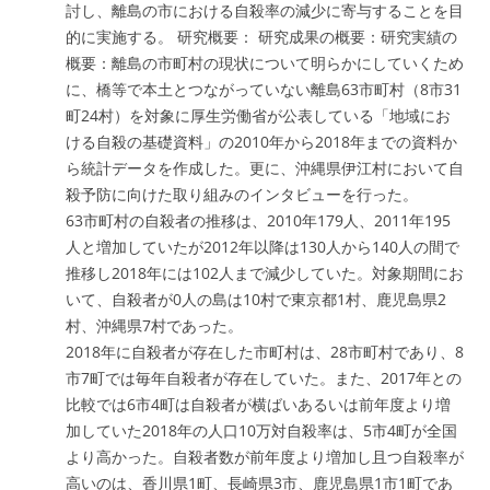
討し、離島の市における自殺率の減少に寄与することを目
的に実施する。 研究概要： 研究成果の概要：研究実績の
概要：離島の市町村の現状について明らかにしていくため
に、橋等で本土とつながっていない離島63市町村（8市31
町24村）を対象に厚生労働省が公表している「地域にお
ける自殺の基礎資料」の2010年から2018年までの資料か
ら統計データを作成した。更に、沖縄県伊江村において自
殺予防に向けた取り組みのインタビューを行った。
63市町村の自殺者の推移は、2010年179人、2011年195
人と増加していたが2012年以降は130人から140人の間で
推移し2018年には102人まで減少していた。対象期間にお
いて、自殺者が0人の島は10村で東京都1村、鹿児島県2
村、沖縄県7村であった。
2018年に自殺者が存在した市町村は、28市町村であり、8
市7町では毎年自殺者が存在していた。また、2017年との
比較では6市4町は自殺者が横ばいあるいは前年度より増
加していた2018年の人口10万対自殺率は、5市4町が全国
より高かった。自殺者数が前年度より増加し且つ自殺率が
高いのは、香川県1町、長崎県3市、鹿児島県1市1町であ