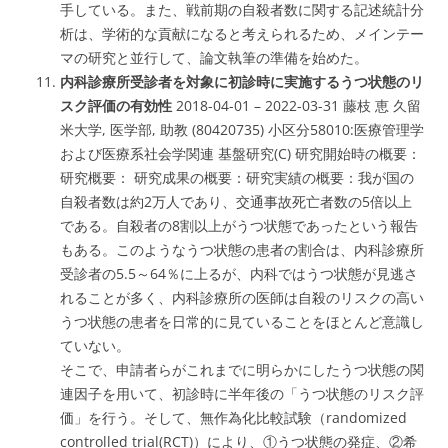
手している。また、戦前期の自殺者数に関する記述統計分
析は、学術的な貢献になると考えられるため、メインテー
マの研究と並行して、論文執筆の準備を始めた。
内科診療所受診者を対象に初診時に実施するうつ状態のリ
スク評価の有効性
2018-04-01 – 2022-03-31 藤枝 恵 久留
米大学, 医学部, 助教 (80420735) 小区分58010:医療管理学
および医療系社会学関連 基盤研究(C) 研究開始時の概要：
研究概要： 研究成果の概要：研究実績の概要：我が国の
自殺者数は約2万人であり、交通事故死亡者数の5倍以上
である。自殺者の8割以上がうつ状態であったという報告
もある。このようなうつ状態の患者の割合は、内科診療所
受診者の5.5～64％に上るが、内科ではうつ状態が見逃さ
れることが多く、内科診療所の医師は自殺のリスクの高い
うつ状態の患者を日常的に見ていることをほとんど意識し
ていない。
そこで、申請者らがこれまでに明らかにしたうつ状態の関
連因子を用いて、初診時に半年後の「うつ状態のリスク評
価」を行う。そして、無作為化比較試験（randomized
controlled trial(RCT)）により、①うつ状態の発症、②希