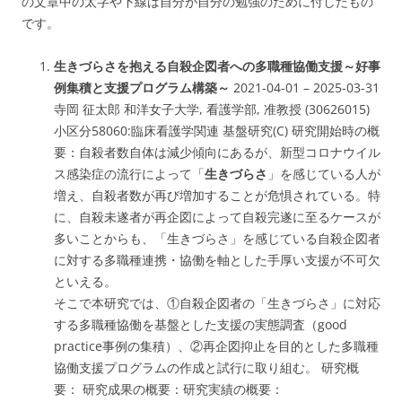
の文章中の太字や下線は自分が自分の勉強のために付したもの
です。
生きづらさを抱える自殺企図者への多職種協働支援～好事
例集積と支援プログラム構築～
2021-04-01 – 2025-03-31
寺岡 征太郎 和洋女子大学, 看護学部, 准教授 (30626015)
小区分58060:
臨床看護学関連
基盤研究(C) 研究開始時の概
要：自殺者数自体は減少傾向にあるが、新型コロナウイル
ス感染症の流行によって「
生きづらさ
」を感じている人が
増え、自殺者数が再び増加することが危惧されている。特
に、
自殺未遂者が再企図によって自殺完遂に至るケースが
多い
ことからも、「生きづらさ」を感じている自殺企図者
に対する多職種連携・協働を軸とした手厚い支援が不可欠
といえる。
そこで本研究では、①自殺企図者の「生きづらさ」に対応
する多職種協働を基盤とした支援の実態調査（good
practice事例の集積）、②再企図抑止を目的とした多職種
協働支援プログラムの作成と試行に取り組む。 研究概
要： 研究成果の概要：研究実績の概要：