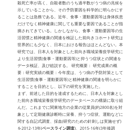
殺死亡率が高く、自殺者数のうち過半数がうつ病の兆候を
示していることから、その予防要因を科学的に明らかにす
ることは急務である。近年、食事・運動要因等は身体疾患
だけでなく精神健康に関しても重要な要因であることが指
摘されてきている。しかしながら、
食事・運動要因等の生
活習慣と精神健康の関連を検証した前向きコホート研究は
世界的にも少なく
、日本における報告はほとんどない。本
研究では、日本人を対象とした前向き職域栄養疫学研究に
より生活習慣(食事・運動要因等)と抑うつ症状との関連を
データ検証、及び総説する。 研究概要： 研究成果の概
要：研究実績の概要：今年度は、うつ病の予防対策として
生活習慣(食事・運動要因等)と精神健康の関連を明らかに
することを目的とし、以下の研究を実施した。
まず、前述した目的を達成するために、日本人を対象とし
た前向き職域栄養疫学研究のデータベースの構築に取り組
んだ。これまでに関東地方の企業の従業員(約2800名)を対
象として定期健康診断時に栄養、抑うつ症状、運動などに
関する自記式調査、採血(研究のための針刺しは実施せず)
を2012-13年(
ベースライン調査
)、2015-16年(3年後調