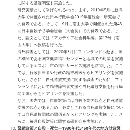
に関する基礎調査も実施した。
研究実績として挙げられるのは、まず、2019年5月に新潟
大学で開催された日本行政学会2019年度総会・研究会で
の発表である。そして、9月に南山大学で開催された第43
回日本自殺予防学会総会（大会長）での発表である。ま
た、論文としては『アカデミア社会科学編』第17号（南
山大学）へ投稿を行った。
海外調査としては、2020年3月にフィンランドへ赴き、国
の機関である国立健康福祉センターと地域での対策を実施
しているエスポ―市の福祉サービス施設を訪問した。ここ
では、行政担当者や行政の精神科医からヒアリングを実施
した。さらに、自死遺族支援に関する調査のために、フィ
ンランドにおいて精神障害者支援や自死遺族支援を行う民
間団体からもヒアリングを実施した。
なお、国内では、自殺対策には自殺予防の観点と自死遺族
支援の観点があるため、必要とされる自死遺族支援につい
ては自死遺族団体の関係者からヒアリングを実施した。さ
らに、毎月自殺対策に関する研究会を実施した。
緊縮政策と自殺・死亡―1930年代と50年代の地方財政緊