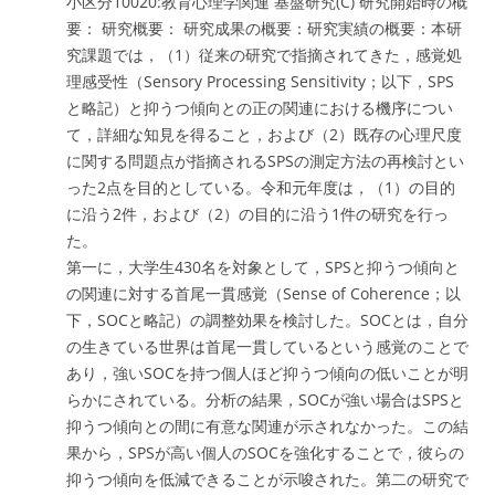
小区分10020:教育心理学関連 基盤研究(C) 研究開始時の概
要： 研究概要： 研究成果の概要：研究実績の概要：本研
究課題では，（1）従来の研究で指摘されてきた，感覚処
理感受性（Sensory Processing Sensitivity；以下，SPS
と略記）と抑うつ傾向との正の関連における機序につい
て，詳細な知見を得ること，および（2）既存の心理尺度
に関する問題点が指摘されるSPSの測定方法の再検討とい
った2点を目的としている。令和元年度は，（1）の目的
に沿う2件，および（2）の目的に沿う1件の研究を行っ
た。
第一に，大学生430名を対象として，SPSと抑うつ傾向と
の関連に対する首尾一貫感覚（Sense of Coherence；以
下，SOCと略記）の調整効果を検討した。SOCとは，自分
の生きている世界は首尾一貫しているという感覚のことで
あり，強いSOCを持つ個人ほど抑うつ傾向の低いことが明
らかにされている。分析の結果，SOCが強い場合はSPSと
抑うつ傾向との間に有意な関連が示されなかった。この結
果から，SPSが高い個人のSOCを強化することで，彼らの
抑うつ傾向を低減できることが示唆された。第二の研究で