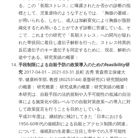
る。この「長期ストレス」に曝露されたか否かの診断の指
標として、児童虐待のような子どもでは、「胸腺の萎縮」
が用いられる。しかし、成人は加齢変化により胸腺が脂肪
織化するため用いることができず診断に苦慮している。そ
こで、これまでの研究で「長期ストレス」への関与が疑わ
れた帯状回に着目し遺伝子解析を行った。ストレス特異的
反応遺伝子のキー遺伝子を同定するために、現在、解析の
途中である。研究実績の概要：
手段制限による自殺予防の政策導入のためのfeasibility研
究
2017-04-01 – 2021-03-31 反町 吉秀 青森県立保健大
学, 健康科学部, 教授 (80253144) 基盤研究(C) 研究開始時
の概要： 研究概要： 研究成果の概要：研究実績の概要：
本研究は、自殺手段の法的規制や入手可能性の低減の自治
体による施策化や国レベルでの自殺対策政策への導入に対
して政策提言を行うことを目的としている。
平成31年度は、継続的に検討してきた「日本における
1950-60年代の催眠剤による自殺とアクセス制限の関連」
について、催眠剤の生産量に注目し市中での入手可能性