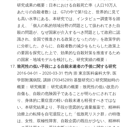
研究成果の概要：日本における自殺死亡率（人口10万人
あたりの自殺者数）は、G7の中で第1位と、世界的に見て
も高い水準にある。本研究では、インタビュー調査等を踏
まえ、「個人の私的領域分野の問題として扱われてきた自
殺の問題が、なぜ国家が介入するべき問題として政府に認
識され、全国で推進される政策となったのか」を政策学的
に分析した。さらに、自殺者数の減少をもたらした政策上
の要因を探究した上で、効果的な自殺対策を推進するため
の国家・地域モデルを検討した。研究実績の概要：
致死性の低い手段による自殺未遂者の予後に関する研究
2016-04-01 – 2020-03-31 竹内 崇 東京医科歯科大学, 医
学部附属病院, 講師 (70345289) 基盤研究(C) 研究開始時の
概要： 研究概要： 研究成果の概要：致死性の低い故意の
自傷も、自殺の危険因子であることが明らかにされてお
り、身体的に重症度の軽い自殺未遂も軽視すべきではな
い。本研究結果より、手段が意図的な過量服薬で、精神科
治療上の転帰を自宅退院とした「低致死リスク群」の特徴
は、女性、双極性障害、自殺企図の既往が少ない、精神科