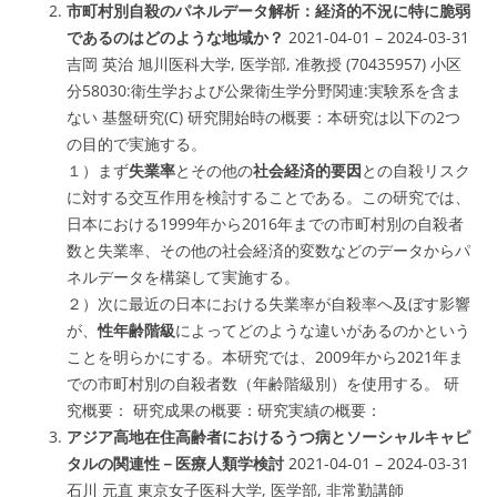
市町村別自殺のパネルデータ解析：経済的不況に特に脆弱
であるのはどのような地域か？
2021-04-01 – 2024-03-31
吉岡 英治 旭川医科大学, 医学部, 准教授 (70435957) 小区
分58030:
衛生学および公衆衛生学分野関連:実験系を含ま
ない
基盤研究(C) 研究開始時の概要：本研究は以下の2つ
の目的で実施する。
１）まず
失業率
とその他の
社会経済的要因
との自殺リスク
に対する交互作用を検討することである。この研究では、
日本における1999年から2016年までの市町村別の自殺者
数と失業率、その他の社会経済的変数などのデータからパ
ネルデータを構築して実施する。
２）次に最近の日本における失業率が自殺率へ及ぼす影響
が、
性年齢階級
によってどのような違いがあるのかという
ことを明らかにする。本研究では、2009年から2021年ま
での市町村別の自殺者数（年齢階級別）を使用する。 研
究概要： 研究成果の概要：研究実績の概要：
アジア高地在住高齢者におけるうつ病とソーシャルキャピ
タルの関連性－医療人類学検討
2021-04-01 – 2024-03-31
石川 元直 東京女子医科大学, 医学部, 非常勤講師