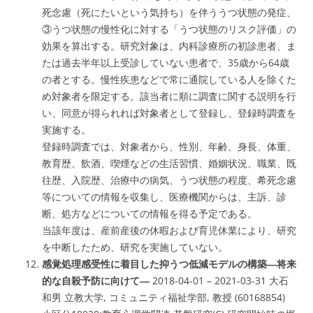
死念慮（死にたいという気持ち）を伴ううつ状態の発症、
③うつ状態の慢性化に対する「うつ状態のリスク評価」の
効果を算出する。研究対象は、内科診療所の初診患者、ま
たは過去半年以上受診していない患者で、35歳から64歳
の者とする。慢性疾患などで常に通院している人を除くた
め対象者を限定する。該当者に順に調査に関する説明を行
い、同意が得られれば対象者として登録し、登録時調査を
実施する。
登録時調査では、対象者から、性別、年齢、身長、体重、
教育歴、飲酒、喫煙などの生活習慣、婚姻状況、職業、既
往歴、入院歴、治療中の病気、うつ状態の程度、希死念慮
等についての情報を収集し、医療機関からは、主訴、診
断、処方などについての情報を得る予定である。
当該年度は、産前産後の休暇および育児休業により、研究
を中断したため、研究を実施していない。
感覚処理感受性に着目した抑うつ低減モデルの構築―将来
的な自殺予防に向けて―
2018-04-01 – 2021-03-31 大石
和男 立教大学, コミュニティ福祉学部, 教授 (60168854)