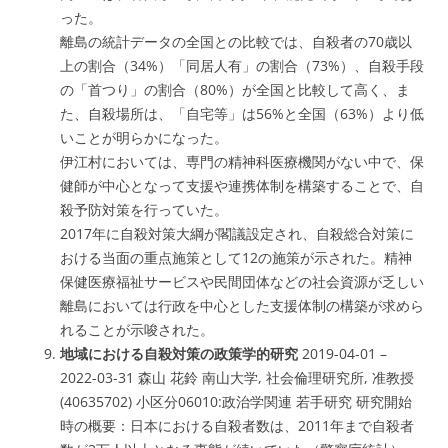
った。
離島の統計データの全国との比較では、自殺者の70歳以
上の割合（34%）「同居人有」の割合（73%）、自殺手段
の「首つり」の割合（80%）が全国と比較して高く、ま
た、自殺場所は、「自宅等」は56%と全国（63%）より低
いことが明らかになった。
伊江村においては、専門の精神科医療機関がない中で、保
健師が中心となって支援や連携体制を構築することで、自
殺予防対策を行っていた。
2017年に自殺対策大綱が閣議設定され、自殺総合対策に
おける当面の重点施策として12の施策が示された。精神
保健医療福祉サービスや民間団体などの社会資源が乏しい
離島においては行政を中心とした支援体制の構築が求めら
れることが示唆された。
地域における自殺対策の政策学的研究
2019-04-01 –
2022-03-31 森山 花鈴 南山大学, 社会倫理研究所, 准教授
(40635702) 小区分06010:政治学関連 若手研究 研究開始
時の概要：日本における自殺者数は、2011年まで自殺者