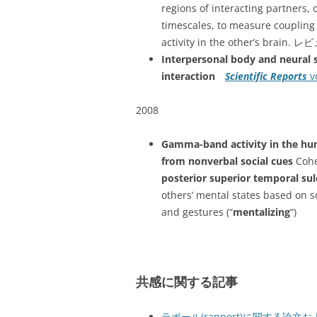
regions of interacting partners, 
timescales, to measure coupling 
activity in the other’s brain.
Interpersonal body and neural s
interaction
Scientific Reports
v
2008
Gamma-band activity in the hum
from nonverbal social cues
Cohe
posterior superior temporal sul
others’ mental states based on s
and gestures (“
mentalizing
“)
共感に関する記事
ラポール(rapport)に関する論