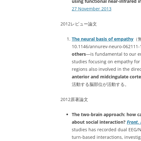
using functional near-infrared 
27 November 2013
2012レビュー論文
The neural basis of empathy
（
10.1146/annurev-neuro-062111
others
—is fundamental to our e
studies focusing on empathy for
regions also involved in the dire
anterior and midcingulate cort
活動する脳部位が活動する。
2012原著論文
The two-brain approach: how ca
about social interaction?
Front.
studies has recorded dual EEG/NI
turn-based interactions, investi