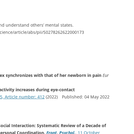
 and understand others’ mental states.
cience/article/abs/pii/S0278262622000173
ex synchronizes with that of her newborn in pain
Eur
activity increases during eye-contact
, Article number: 412
(2022) Published: 04 May 2022
Social Interaction: Systematic Review of a Decade of
ersonal Coordination.
Front. Psychol.
, 11 October