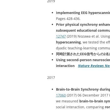
2019
Implementing EEG hyperscannin
Pages 428-436.
Prior physical synchrony enhan
subsequent educational commu
12747
(2019) Nozawa et al. Usin
hyperscanning
, we tested the e
dyadic teaching-learning commu
同時計測されたEEG信号からの2
Using second-person neuroscien
interaction
Nature Reviews Ne
2017
Brain-to-Brain Synchrony during 
17060
(2017) 06 December 2017 K
we measured
brain-to-brain sy
social interaction, comparing
ro