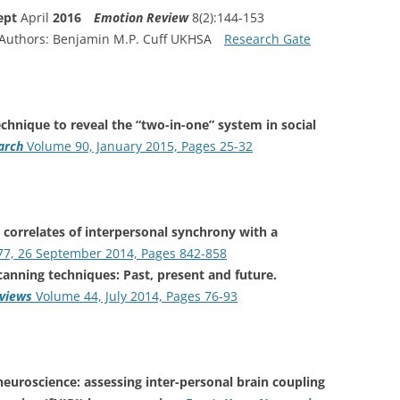
ept
April
2016
Emotion Review
8(2):144-153
 Authors: Benjamin M.P. Cuff UKHSA
Research Gate
hnique to reveal the “two-in-one” system in social
arch
Volume 90, January 2015, Pages 25-32
 correlates of interpersonal synchrony with a
7, 26 September 2014, Pages 842-858
anning techniques: Past, present and future.
eviews
Volume 44, July 2014, Pages 76-93
euroscience: assessing inter-personal brain coupling