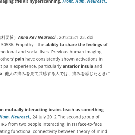
imaging (fNIRI) hyperscanning.
Front. Hum. Neurosci.
,
無料要旨）
Annu Rev Neurosci .
2012;35:1-23. doi:
-150536. Empathy—the
ability to share the feelings of
motional and social lives. Previous human imaging
 others’
pain
have consistently shown activations in
ct pain experience
, particularly
anterior insula
and
ex
. 他人の痛みを見て共感する人では、痛みを感じたときに
n mutually interacting brains teach us something
 Hum. Neurosci.
, 24 July 2012 The second group of
RS from two people interacting, in (1) face-to-face
gating functional connectivity between theory-of-mind