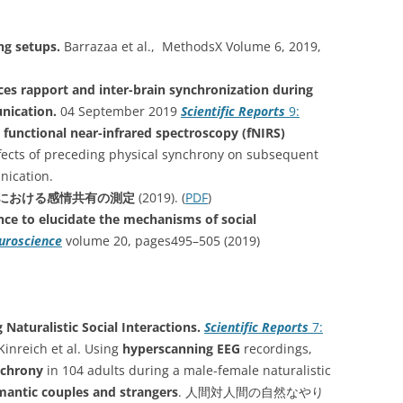
g setups.
Barrazaa et al., MethodsX Volume 6, 2019,
ces rapport and inter-brain synchronization during
nication.
04 September 2019
Scientific Reports
9:
g
functional near-infrared spectroscopy (fNIRS)
ffects of preceding physical synchrony on subsequent
nication.
名における感情共有の測定
(2019). (
PDF
)
ce to elucidate the mechanisms of social
uroscience
volume 20, pages495–505 (2019)
Naturalistic Social Interactions.
Scientific Reports
7:
inreich et al. Using
hyperscanning EEG
recordings,
nchrony
in 104 adults during a male-female naturalistic
mantic couples and strangers
. 人間対人間の自然なやり