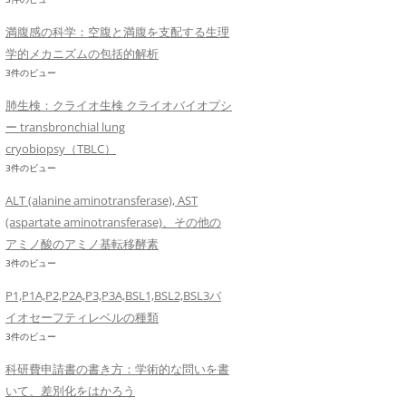
満腹感の科学：空腹と満腹を支配する生理
学的メカニズムの包括的解析
3件のビュー
肺生検：クライオ生検 クライオバイオプシ
ー transbronchial lung
cryobiopsy（TBLC）
3件のビュー
ALT (alanine aminotransferase), AST
(aspartate aminotransferase)、その他の
アミノ酸のアミノ基転移酵素
3件のビュー
P1,P1A,P2,P2A,P3,P3A,BSL1,BSL2,BSL3バ
イオセーフティレベルの種類
3件のビュー
科研費申請書の書き方：学術的な問いを書
いて、差別化をはかろう