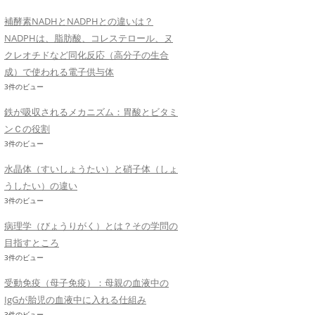
補酵素NADHとNADPHとの違いは？
NADPHは、脂肪酸、コレステロール、ヌ
クレオチドなど同化反応（高分子の生合
成）で使われる電子供与体
3件のビュー
鉄が吸収されるメカニズム：胃酸とビタミ
ンＣの役割
3件のビュー
水晶体（すいしょうたい）と硝子体（しょ
うしたい）の違い
3件のビュー
病理学（びょうりがく）とは？その学問の
目指すところ
3件のビュー
受動免疫（母子免疫）：母親の血液中の
IgGが胎児の血液中に入れる仕組み
3件のビュー