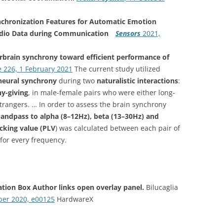
nchronization Features for Automatic Emotion
udio Data during Communication
Sensors
2021,
brain synchrony toward efficient performance of
 226, 1 February 2021
The current study utilized
neural synchrony
during two
naturalistic interactions
:
y-giving
, in male-female pairs who were either long-
strangers. … In order to assess the brain synchrony
andpass to alpha (8–12Hz), beta (13–30Hz) and
cking value (PLV
) was calculated between each pair of
for every frequency.
ation Box Author links open overlay panel.
Bilucaglia
ber 2020, e00125
HardwareX