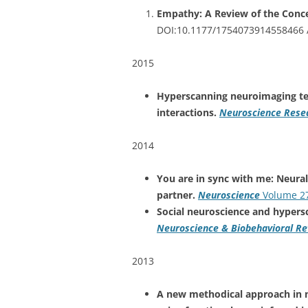
Empathy: A Review of the Conc
DOI:10.1177/1754073914558466
2015
Hyperscanning neuroimaging tec
interactions.
Neuroscience Rese
2014
You are in sync with me: Neural
partner.
Neuroscience
Volume 27
Social neuroscience and hypersc
Neuroscience & Biobehavioral R
2013
A new methodical approach in n