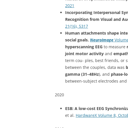
2021
Incorporating Interpersonal Sy
Recognition from Visual and A
21(16), 5317
Human attachments shape inter
social goals.
NeuroImage
Volume
hyperscanning EEG
to measure
joint motor activity
and
empath
term cou- ples, best friends, or 
between the couples, data was
b
gamma (31–48Hz
), and
phase-lo
between-subject electrodes and 
2020
ESB: A low-cost EEG Synchroniz
et al.
HardwareX Volume 8, Octo