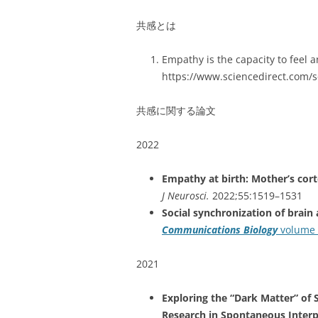
共感とは
Empathy is the capacity to feel
https://www.sciencedirect.com/s
共感に関する論文
2022
Empathy at birth: Mother’s cort
J Neurosci.
2022;55:1519–1531
Social synchronization of brain 
Communications Biology
volume 5
2021
Exploring the “Dark Matter” of 
Research in Spontaneous Interp