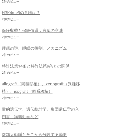
2件のビュー
H3K4me3の意味は？
2件のビュー
保険収載と保険償還：言葉の意味
2件のビュー
睡眠の謎、睡眠の役割、メカニズム
2件のビュー
特許法第14条と特許法第9条との関係
2件のビュー
allograft（同種移植）、xenograft（異種移
植）、isograft（同系移植）
2件のビュー
量的遺伝学、遺伝統計学、集団遺伝学の入
門書、講義動画など
2件のビュー
腹部大動脈とそこから分岐する動脈