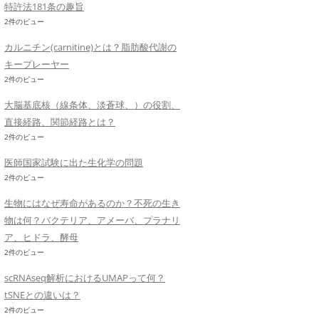
特許法181条の趣旨
2件のビュー
カルニチン(carnitine)とは？脂肪酸代謝の
キープレーヤー
2件のビュー
大脳基底核（線条体、淡蒼球、）の役割、
直接経路、関節経路とは？
2件のビュー
医師国家試験に出た生化学の問題
2件のビュー
生物にはなぜ寿命があるのか？不死の生き
物は何？バクテリア、アメーバ、プラナリ
ア、ヒドラ、酵母
2件のビュー
scRNAseq解析におけるUMAPって何？
tSNEとの違いは？
2件のビュー