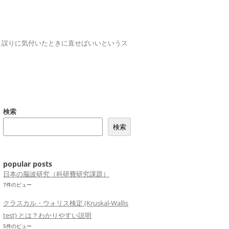
誤りは、誤りに気付いたときに直せばいいというス
検索
検索
popular posts
日本の脳波研究（科研費研究課題）
7件のビュー
クラスカル・ウォリス検定 (Kruskal-Wallis
test) とは？わかりやすい説明
5件のビュー