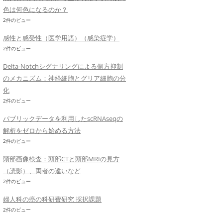
色は何色になるのか？
2件のビュー
感性と感受性（医学用語）（感染症学）
2件のビュー
Delta-Notchシグナリングによる側方抑制
のメカニズム：神経細胞とグリア細胞の分
化
2件のビュー
パブリックデータを利用したscRNAseqの
解析をゼロから始める方法
2件のビュー
頭部画像検査：頭部CTと頭部MRIの見方
（読影）、両者の違いなど
2件のビュー
婦人科の癌の科研費研究 採択課題
2件のビュー