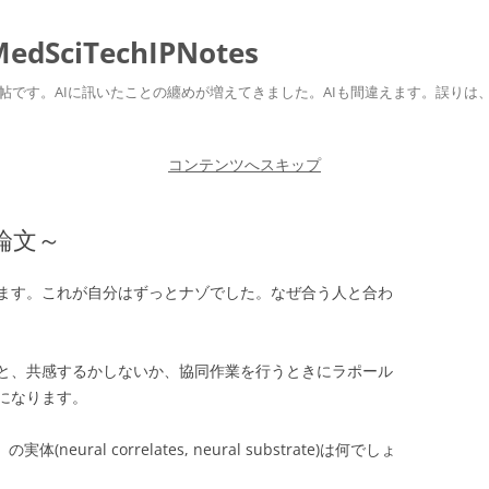
ciTechIPNotes
自身のための勉強帖です。AIに訊いたことの纏めが増えてきました。AIも間違えます。
コンテンツへスキップ
論文～
ます。これが自分はずっとナゾでした。なぜ合う人と合わ
と、共感するかしないか、協同作業を行うときにラポール
になります。
(neural correlates, neural substrate)は何でしょ