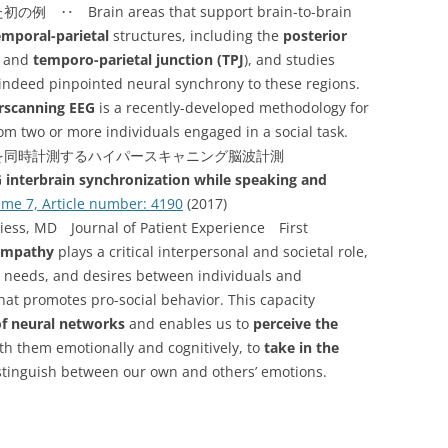
rain areas that support brain-to-brain
emporal-parietal
structures, including the
posterior
) and
temporo-parietal junction (TPJ
), and studies
 indeed pinpointed neural synchrony to these regions.
rscanning EEG
is a recently-developed methodology for
om two or more individuals engaged in a social task.
を同時計測するハイパースキャニング脳波計測
G interbrain synchronization while speaking and
me 7, Article number: 4190
(2017)
iess, MD Journal of Patient Experience First
Empathy
plays a critical interpersonal and societal role,
, needs, and desires between individuals and
hat promotes pro-social behavior. This capacity
of neural networks
and enables us to
perceive the
ith them emotionally and cognitively, to
take in the
istinguish between our own and others’ emotions.