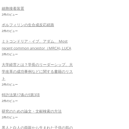
細胞接着装置
2件のビュー
ポルフィリンの生合成反応経路
2件のビュー
ミトコンドリア・イブ、アダム、 Most
recent common ancestor（MRCA), LUCA
2件のビュー
大学経営とは？学長のリーダーシップ、大
学改革の成功事例などに関する書籍のリス
ト
2件のビュー
特許法第17条の5第3項
2件のビュー
研究のための論文・文献検索の方法
2件のビュー
黒人と白人の両親から生まれた子供の肌の