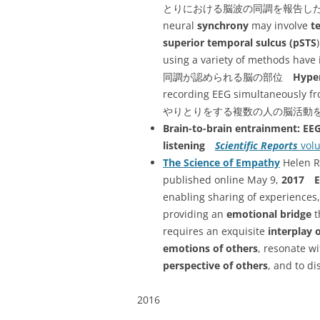
とりにおける脳波の同調を報告した初の例 ‥ B
neural
synchrony
may involve
t
superior temporal sulcus (pSTS
using a variety of methods have
同調が認められる脳の部位
Hype
recording EEG simultaneously fr
やりとりをする複数の人の脳活動
Brain-to-brain entrainment: EE
listening
Scientific Reports
volu
The Science of Empathy
Helen R
published online May 9,
2017
enabling sharing of experiences
providing an
emotional bridge
t
requires an exquisite
interplay 
emotions of others
, resonate w
perspective of others
, and to d
2016