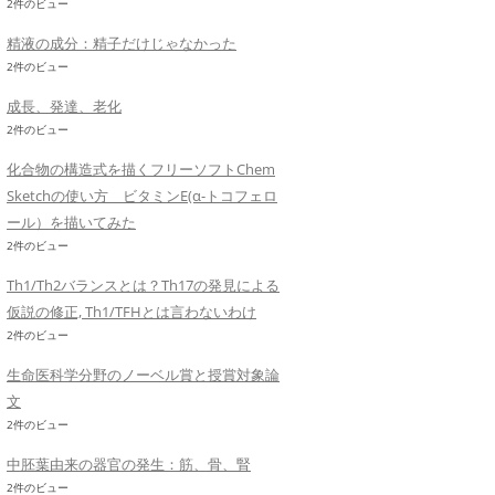
2件のビュー
精液の成分：精子だけじゃなかった
2件のビュー
成長、発達、老化
2件のビュー
化合物の構造式を描くフリーソフトChem
Sketchの使い方 ビタミンE(α-トコフェロ
ール）を描いてみた
2件のビュー
Th1/Th2バランスとは？Th17の発見による
仮説の修正, Th1/TFHとは言わないわけ
2件のビュー
生命医科学分野のノーベル賞と授賞対象論
文
2件のビュー
中胚葉由来の器官の発生：筋、骨、腎
2件のビュー