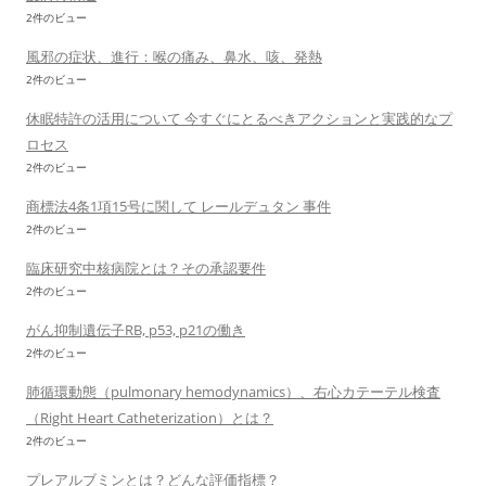
2件のビュー
風邪の症状、進行：喉の痛み、鼻水、咳、発熱
2件のビュー
休眠特許の活用について 今すぐにとるべきアクションと実践的なプ
ロセス
2件のビュー
商標法4条1項15号に関して レールデュタン 事件
2件のビュー
臨床研究中核病院とは？その承認要件
2件のビュー
がん抑制遺伝子RB, p53, p21の働き
2件のビュー
肺循環動態（pulmonary hemodynamics）、右心カテーテル検査
（Right Heart Catheterization）とは？
2件のビュー
プレアルブミンとは？どんな評価指標？