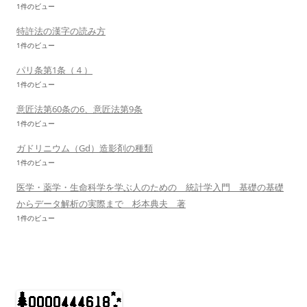
1件のビュー
特許法の漢字の読み方
1件のビュー
パリ条第1条（４）
1件のビュー
意匠法第60条の6、意匠法第9条
1件のビュー
ガドリニウム（Gd）造影剤の種類
1件のビュー
医学・薬学・生命科学を学ぶ人のための 統計学入門 基礎の基礎
からデータ解析の実際まで 杉本典夫 著
1件のビュー