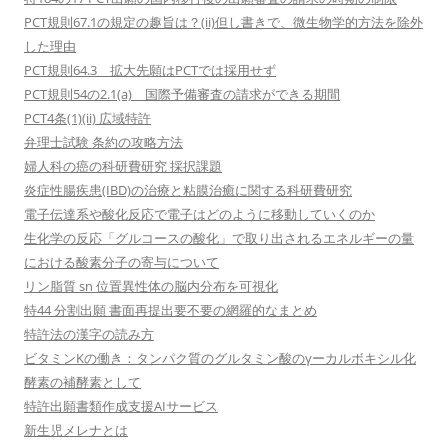
PCT規則67.1の規定の趣旨は？(ii)但し書きで、微生物学的方法を除外
した理由
PCT規則64.3 拡大先願はPCTでは採用せず
PCT規則54の2.1(a) 国際予備審査の請求ができる期間
PCT4条(1)(ii) 広域特許
弁理士試験 条約の攻略方法
婦人科の癌の科研費研究 採択課題
炎症性腸疾患(IBD)の治療と粘膜治癒に関する科研費研究
電子伝達系や酸化反応で電子はどのように移動していくのか
生化学の反応「グルコースの酸化」で取り出されるエネルギーの量
における酸素分子の寄与について
リン脂質 sn 位置異性体の脳内分布を可視化
特44 分割出願 書面再提出要不要の網羅的なまとめ
特許法の漢字の読み方
ビタミンKの働き：タンパク質のグルタミン酸のγーカルボキシル化
酵素の補酵素として
特許出願書類作成支援AIサービス
新生児メレナとは