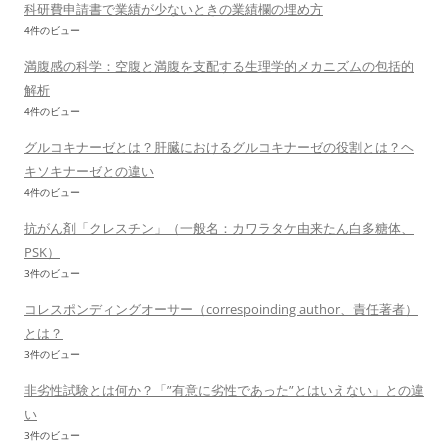
科研費申請書で業績が少ないときの業績欄の埋め方
4件のビュー
満腹感の科学：空腹と満腹を支配する生理学的メカニズムの包括的
解析
4件のビュー
グルコキナーゼとは？肝臓におけるグルコキナーゼの役割とは？ヘ
キソキナーゼとの違い
4件のビュー
抗がん剤「クレスチン」（一般名：カワラタケ由来たん白多糖体、
PSK）
3件のビュー
コレスポンディングオーサー（correspoinding author、責任著者）
とは？
3件のビュー
非劣性試験とは何か？「”有意に劣性であった”とはいえない」との違
い
3件のビュー