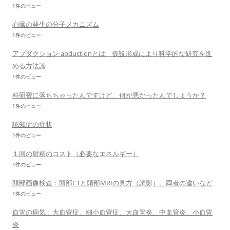
1件のビュー
心臓の発生の分子メカニズム
1件のビュー
アブダクション abductionとは 仮説形成により科学的な研究を進
める方法論
1件のビュー
科研費に落ちちゃったんですけど、何が悪かったんでしょうか？
1件のビュー
認知症の症状
1件のビュー
１回の射精のコスト（必要なエネルギー）
1件のビュー
頭部画像検査：頭部CTと頭部MRIの見方（読影）、両者の違いなど
1件のビュー
血管の病気：大血管症、細小血管症、大血管炎、中血管炎、小血管
炎