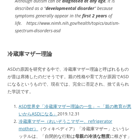
Although autism can be
diagnosed at any age
, it is
described as a “
developmental disorder
” because
symptoms generally appear in the
first 2 years
of
life. https://www.nimh.nih.gov/health/topics/autism-
spectrum-disorders-asd
冷蔵庫マザー理論
ASDの原因を研究する中で、冷蔵庫マザー理論と呼ばれるもの
が昔は席捲したのだそうです。親の性格や育て方が原因でASD
になるというもので、現在では、完全に否定され、捨て去られ
た学説です。
ASD世界史「冷蔵庫マザー理論の一生」～「親の教育が悪
いからASDになる」
2019.12.31
冷蔵庫マザー（れいぞうこマザー、refrigerator
mother）
（ウィキペディア）「冷蔵庫マザー」というレ
ッテルは、「自閉的な行動は
母親の冷淡な態度
に根ざす」