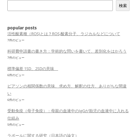
検索
ー
シ
ョ
popular posts
ン
活性酸素種（ROS)とは？ROS,酸素分子、ラジカルなどについて
7件のビュー
科研費申請書の書き方：学術的な問いを書いて、差別化をはかろう
7件のビュー
標準偏差 1SD、2SDの意味
6件のビュー
ピアソンの相関係数の意味、求め方、解釈の仕方、ありがちな間違
い
6件のビュー
受動免疫（母子免疫）：母親の血液中のIgGが胎児の血液中に入れる
仕組み
5件のビュー
ラポールに関する研究（日本語の論文）