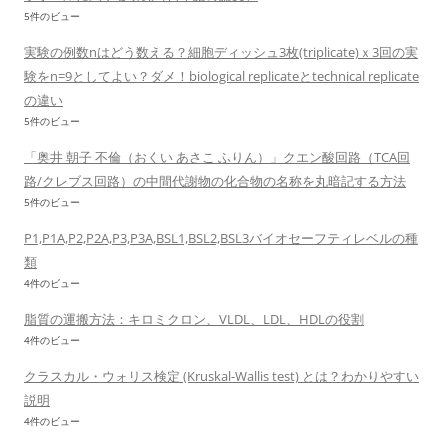
5件のビュー
実験の例数nはどう数える？細胞ディッシュ3枚(triplicate)ｘ3回の実
験をn=9としてよい？ダメ！biological replicateとtechnical replicate
の違い
5件のビュー
「奥井 朝子 不倫（おくい あさこ ふりん）」クエン酸回路（TCA回
路/クレブス回路）の中間代謝物の化合物の名称を丸暗記する方法
5件のビュー
P1,P1A,P2,P2A,P3,P3A,BSL1,BSL2,BSL3バイオセーフティレベルの種
類
4件のビュー
脂質の運搬方法：キロミクロン、VLDL、LDL、HDLの役割
4件のビュー
クラスカル・ウォリス検定 (Kruskal-Wallis test) とは？わかりやすい
説明
4件のビュー