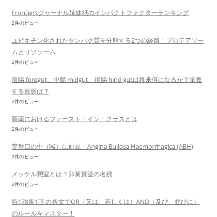
Frontiersジャーナル姉妹紙のインパクトファクターランキング
2件のビュー
ユビキチン化されたタンパク質を分解する2つの経路：プロテアソー
ムとリソソーム
2件のビュー
前腸 foregut、中腸 midgut、後腸 hind gutは将来何になるか？栄養
する動脈は？
2件のビュー
新薬におけるファースト・イン・クラスとは
2件のビュー
突然口の中（喉）に血豆 Angina Bullosa Haemorrhagica (ABH)
2件のビュー
メッケル憩室とは？卵黄嚢茎の名残
2件のビュー
特178条1項 の条文でOR（又は、若しくは）AND（及び、並びに）
のルールをマスター！