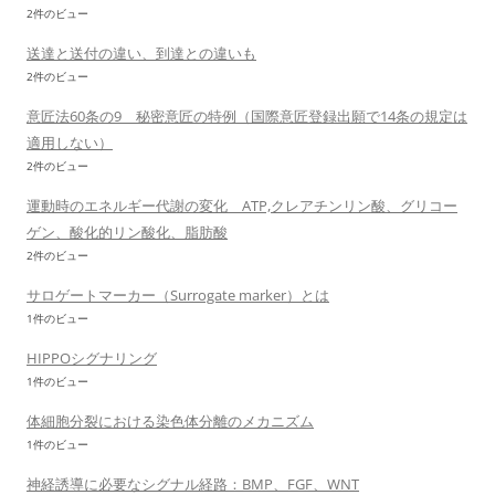
2件のビュー
送達と送付の違い、到達との違いも
2件のビュー
意匠法60条の9 秘密意匠の特例（国際意匠登録出願で14条の規定は
適用しない）
2件のビュー
運動時のエネルギー代謝の変化 ATP,クレアチンリン酸、グリコー
ゲン、酸化的リン酸化、脂肪酸
2件のビュー
サロゲートマーカー（Surrogate marker）とは
1件のビュー
HIPPOシグナリング
1件のビュー
体細胞分裂における染色体分離のメカニズム
1件のビュー
神経誘導に必要なシグナル経路：BMP、FGF、WNT