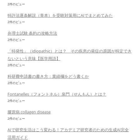
2件のビュー
特許法逐条解説（青本）を受験対策用にAIでまとめてみた
2件のビュー
弁理士試験 条約の攻略方法
2件のビュー
「特発性」（idiopathic）とは？ その疾患の発症の原因が特定でき
ないという意味【医学用語】
2件のビュー
科研費申請書の書き方：業績欄をどう書くか
2件のビュー
Fontanelles（フォントネル）泉門（せんもん）とは？
2件のビュー
膠原病 collagen disease
2件のビュー
AIで研究生活はこう変わる！アカデミア研究者のための生成AI完全
活用ガイド