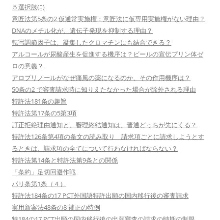
５選択肢(ﾆ)
意匠法第5条の2 仮通常実施権：意匠法に仮専用実施権がない理由？
DNAのメチル化が、遺伝子発現を抑制する理由？
転写調節因子は、凝集したクロマチンにも結合できる？
アルコールが尿酸産生を促進する機序は？ビールの宣伝プリン体ゼ
ロの意義？
アロプリノールがなぜ痛風の薬になるのか、その作用機序は？
50条の2 で審査請求時に知りえたなかった場合が除外される理由
特許法181条の趣旨
特許法第17条の5第3項
訂正拒絶理由通知と、審理終結通知は、普通どっちが先にくる？
特許法126条第4項の条文の読み取り 請求項ごとに請求しようとす
るときは、請求項の全てについて行わなければならない？
特許法第14条と特許法第9条との関係
「条約」足切回避作戦
パリ条第1条（４）
特許法184条の17 PCT外国語特許出願の国内移行後の審査請求
実用新案法48条の8 補正の特例
特184の17 PCT出願の国内移行後の出願審査の請求の時期の制限