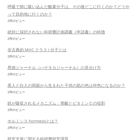
呼吸で肺に吸い込んだ酸素分子は、その後どこに行くのか？どうや
って目的地に行くのか？
2件のビュー
絶対に採択されない科研費計画調書（申請書）の特徴
2件のビュー
非古典的 MHC クラス I 分子とは
2件のビュー
悪徳ジャーナル（ハゲタカジャーナル）の見分け方
2件のビュー
黒人と白人の両親から生まれた子供の肌の色は何色になるのか？
2件のビュー
鉄が吸収されるメカニズム：胃酸とビタミンＣの役割
2件のビュー
ホルミシス hormesisとは？
2件のビュー
研究支援に関する科研費研究課題