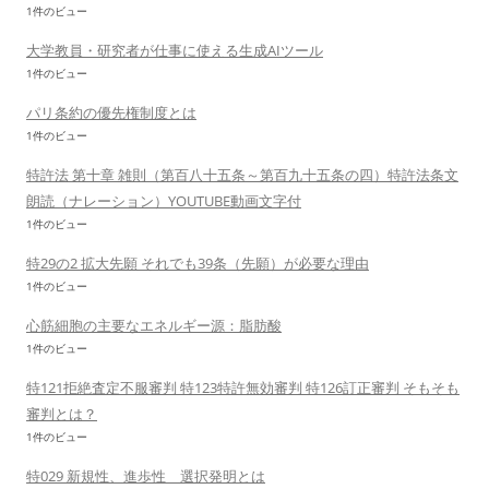
1件のビュー
大学教員・研究者が仕事に使える生成AIツール
1件のビュー
パリ条約の優先権制度とは
1件のビュー
特許法 第十章 雑則（第百八十五条～第百九十五条の四）特許法条文
朗読（ナレーション）YOUTUBE動画文字付
1件のビュー
特29の2 拡大先願 それでも39条（先願）が必要な理由
1件のビュー
心筋細胞の主要なエネルギー源：脂肪酸
1件のビュー
特121拒絶査定不服審判 特123特許無効審判 特126訂正審判 そもそも
審判とは？
1件のビュー
特029 新規性、進歩性 選択発明とは