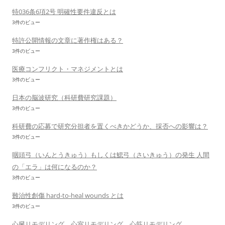
特036条6項2号 明確性要件違反とは
3件のビュー
特許公開情報の文章に著作権はある？
3件のビュー
医療コンフリクト・マネジメントとは
3件のビュー
日本の脳波研究（科研費研究課題）
3件のビュー
科研費の応募で研究分担者を置くべきかどうか、採否への影響は？
3件のビュー
咽頭弓（いんとうきゅう）もしくは鰓弓（さいきゅう）の発生 人間
の「エラ」は何になるのか？
3件のビュー
難治性創傷 hard-to-heal wounds とは
3件のビュー
心臓リモデリング、心室リモデリング、心筋リモデリング