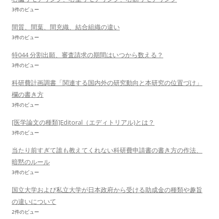
3件のビュー
間質、間葉、間充織、結合組織の違い
3件のビュー
特044 分割出願、審査請求の期間はいつから数える？
3件のビュー
科研費計画調書「関連する国内外の研究動向と本研究の位置づけ」
欄の書き方
3件のビュー
[医学論文の種類]Editoral（エディトリアル)とは？
3件のビュー
当たり前すぎて誰も教えてくれない科研費申請書の書き方の作法、
暗黙のルール
3件のビュー
国立大学および私立大学が日本政府から受ける助成金の種類や趣旨
の違いについて
2件のビュー