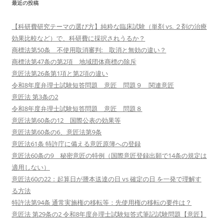
最近の投稿
【科研費研究テーマの選び方】純粋な臨床試験（単剤 vs. ２剤の治療
効果比較など）で、科研費に採択されうるか？
商標法第50条 不使用取消審判: 取消と無効の違い？
商標法第47条の第2項 地域団体商標の除斥
意匠法第26条第1項と第2項の違い
令和8年度弁理士試験短答問題 意匠 問題９ 関連意匠
意匠法 第3条の2
令和8年度弁理士試験短答問題 意匠 問題８
意匠法第60条の12 国際公表の効果等
意匠法第60条の6、意匠法第9条
意匠法61条 特許庁に備える意匠原簿への登録
意匠法60条の9 秘密意匠の特例（国際意匠登録出願で14条の規定は
適用しない）
意匠法60の22：起算日が謄本送達の日 vs 確定の日 を一発で理解す
る方法
特許法第94条 通常実施権の移転等：先使用権の移転の要件は？
意匠法 第29条の2 令和8年度弁理士試験短答式筆記試験問題【意匠】