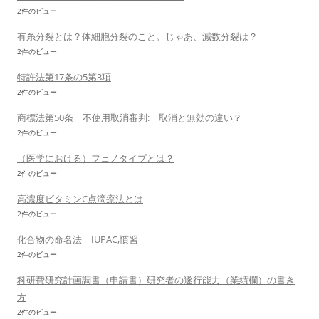
2件のビュー
有糸分裂とは？体細胞分裂のこと。じゃあ、減数分裂は？
2件のビュー
特許法第17条の5第3項
2件のビュー
商標法第50条 不使用取消審判: 取消と無効の違い？
2件のビュー
（医学における）フェノタイプとは？
2件のビュー
高濃度ビタミンC点滴療法とは
2件のビュー
化合物の命名法 IUPAC,慣習
2件のビュー
科研費研究計画調書（申請書）研究者の遂行能力（業績欄）の書き
方
2件のビュー