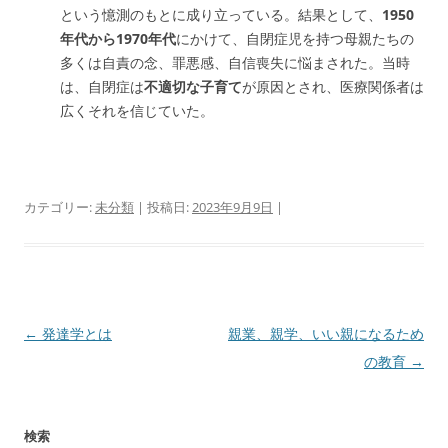
という憶測のもとに成り立っている。結果として、
1950
年代から1970年代
にかけて、自閉症児を持つ母親たちの
多くは自責の念、罪悪感、自信喪失に悩まされた。当時
は、自閉症は
不適切な子育て
が原因とされ、医療関係者は
広くそれを信じていた。
カテゴリー:
未分類
| 投稿日:
2023年9月9日
|
投
←
発達学とは
親業、親学、いい親になるため
稿
の教育
→
ナ
ビ
検索
ゲ