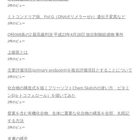
2件のビュー
ミトコンドリア病、Pol G（DNAポリメラーゼγ）遺伝子変異など
2件のビュー
Q特068条の2 最高裁判決 平成23年4月28日 放出制御組成物 事件
2件のビュー
上級医とは
2件のビュー
主要評価項目(primary endpoint)を複合評価項目とすることについて
2件のビュー
化合物の構造式を描くフリーソフトChem Sketchの使い方 ビタミ
ンE(α-トコフェロール）を描いてみた
2件のビュー
窒素を含む有機化合物、生体に重要な化合物の構造を全部、丸暗記
する方法
2件のビュー
皮膚の構造