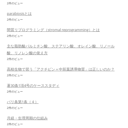
2件のビュー
parabiosisとは
2件のビュー
間質リプログラミング（stromal reprogramming）とは
2件のビュー
主な脂肪酸パルミチン酸、ステアリン酸、オレイン酸、リノール
酸、リノレン酸の覚え方
2件のビュー
高校生物で習う「アクチビン＝中胚葉誘導物質」は正しいのか？
2件のビュー
著30条1項4号のケーススタディ
2件のビュー
パリ条第1条（４）
2件のビュー
月経・生理周期の仕組み
2件のビュー