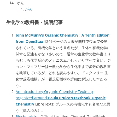
がん
がん
生化学の教科書・説明記事
John McMurry’s Organic Chemistry : A Tenth Edition
from OpenStax
1249ページの大著が
無料でウェブ公開
されている。有機化学という書名だが、生体の有機化学に
関する記述もかなり多いので、通常の生化学の教科書より
もむしろ化学反応のメカニズムがしっかり学べて良い。ジ
ョン・マクマリーは一般化学から生化学まで多数の教科書
を執筆しているが、どれも読みやすい。『マクマリー 生
化学反応機構』が一番反応機構を詳細に解説した本だろ
う。
An Introductory Organic Chemistry Textmap
organized around
Paula Bruice’s textbook Organic
Chemistry
LibreTexts: ブルースの有機化学も名著だと思
う（購入済み）。
Biochemistry
Official Location: Chennai, TamilNadu,