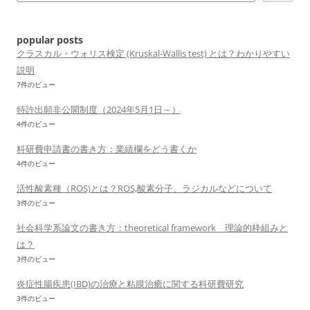
popular posts
クラスカル・ウォリス検定 (Kruskal-Wallis test) とは？わかりやすい
説明
7件のビュー
特許出願非公開制度（2024年5月1日～）
4件のビュー
科研費申請書の書き方：業績欄をどう書くか
4件のビュー
活性酸素種（ROS)とは？ROS,酸素分子、ラジカルなどについて
3件のビュー
社会科学系論文の書き方：theoretical framework 理論的枠組みと
は？
3件のビュー
炎症性腸疾患(IBD)の治療と粘膜治癒に関する科研費研究
3件のビュー