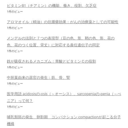
ビタミンB1（チアミン）の機能、働き、役割、欠乏症
1件のビュー
アロマオイル（精油）の抗腫瘍効果：がんの治療薬としての可能性
1件のビュー
メンデルの法則と７つの表現型（豆の色、形、鞘の色、形、花の
色、花のつく位置、背丈）に対応する責任遺伝子の同定
1件のビュー
鉄が吸収されるメカニズム：胃酸とビタミンＣの役割
1件のビュー
中胚葉由来の器官の発生：筋、骨、腎
1件のビュー
医学用語 acidosisの-osis（～オーシス）、sarcopeniaの-penia（～ぺ
ニア）って何？
1件のビュー
哺乳類胚の発生 卵割期 コンパクション compactionが起こる分子
機構