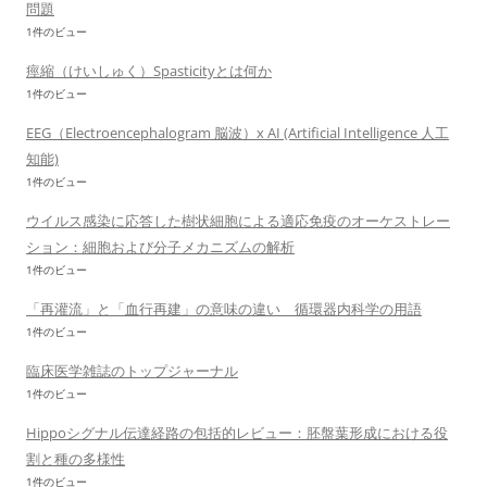
問題
1件のビュー
痙縮（けいしゅく）Spasticityとは何か
1件のビュー
EEG（Electroencephalogram 脳波）x AI (Artificial Intelligence 人工
知能)
1件のビュー
ウイルス感染に応答した樹状細胞による適応免疫のオーケストレー
ション：細胞および分子メカニズムの解析
1件のビュー
「再灌流」と「血行再建」の意味の違い 循環器内科学の用語
1件のビュー
臨床医学雑誌のトップジャーナル
1件のビュー
Hippoシグナル伝達経路の包括的レビュー：胚盤葉形成における役
割と種の多様性
1件のビュー