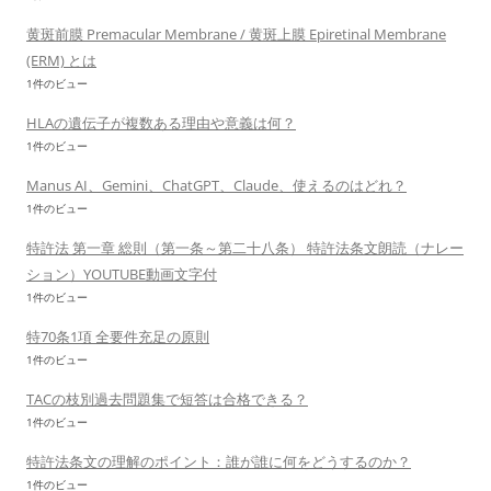
黄斑前膜 Premacular Membrane / 黄斑上膜 Epiretinal Membrane
(ERM) とは
1件のビュー
HLAの遺伝子が複数ある理由や意義は何？
1件のビュー
Manus AI、Gemini、ChatGPT、Claude、使えるのはどれ？
1件のビュー
特許法 第一章 総則（第一条～第二十八条） 特許法条文朗読（ナレー
ション）YOUTUBE動画文字付
1件のビュー
特70条1項 全要件充足の原則
1件のビュー
TACの枝別過去問題集で短答は合格できる？
1件のビュー
特許法条文の理解のポイント：誰が誰に何をどうするのか？
1件のビュー