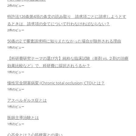
2件のビュー
特許法126条第4項の条文の読み取り 請求項ごとに請求しようとす
るときは、請求項の全てについて行わなければならない？
2件のビュー
50条の2 で審査請求時に知りえたなかった場合が除外される理由
1件のビュー
【科研費研究テーマの選び方】純粋な臨床試験（単剤 vs. ２剤の治療
効果比較など）で、科研費に採択されうるか？
1件のビュー
慢性完全閉塞病変 (Chronic total occlusion; CTO)とは？
1件のビュー
アスペルギルス症とは
1件のビュー
医師主導治験とは
1件のビュー
心不全とは？心筋梗塞との違い