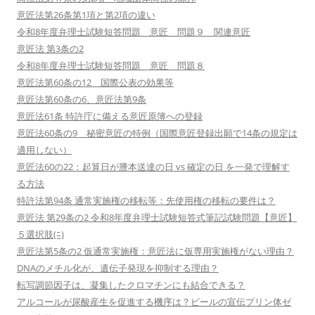
意匠法第26条第1項と第2項の違い
令和8年度弁理士試験短答問題 意匠 問題９ 関連意匠
意匠法 第3条の2
令和8年度弁理士試験短答問題 意匠 問題８
意匠法第60条の12 国際公表の効果等
意匠法第60条の6、意匠法第9条
意匠法61条 特許庁に備える意匠原簿への登録
意匠法60条の9 秘密意匠の特例（国際意匠登録出願で14条の規定は
適用しない）
意匠法60の22：起算日が謄本送達の日 vs 確定の日 を一発で理解す
る方法
特許法第94条 通常実施権の移転等：先使用権の移転の要件は？
意匠法 第29条の2 令和8年度弁理士試験短答式筆記試験問題【意匠】
５選択肢(ﾆ)
意匠法第5条の2 仮通常実施権：意匠法に仮専用実施権がない理由？
DNAのメチル化が、遺伝子発現を抑制する理由？
転写調節因子は、凝集したクロマチンにも結合できる？
アルコールが尿酸産生を促進する機序は？ビールの宣伝プリン体ゼ