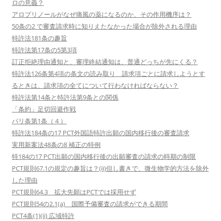
ロの意義？
アロプリノールがなぜ痛風の薬になるのか、その作用機序は？
50条の2 で審査請求時に知りえたなかった場合が除外される理由
特許法181条の趣旨
特許法第17条の5第3項
訂正拒絶理由通知と、審理終結通知は、普通どっちが先にくる？
特許法126条第4項の条文の読み取り 請求項ごとに請求しようとす
るときは、請求項の全てについて行わなければならない？
特許法第14条と特許法第9条との関係
「条約」足切回避作戦
パリ条第1条（４）
特許法184条の17 PCT外国語特許出願の国内移行後の審査請求
実用新案法48条の8 補正の特例
特184の17 PCT出願の国内移行後の出願審査の請求の時期の制限
PCT規則67.1の規定の趣旨は？(ii)但し書きで、微生物学的方法を除外
した理由
PCT規則64.3 拡大先願はPCTでは採用せず
PCT規則54の2.1(a) 国際予備審査の請求ができる期間
PCT4条(1)(ii) 広域特許