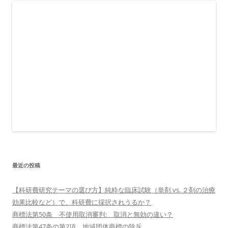
最近の投稿
【科研費研究テーマの選び方】純粋な臨床試験（単剤 vs. ２剤の治療
効果比較など）で、科研費に採択されうるか？
商標法第50条 不使用取消審判: 取消と無効の違い？
商標法第47条の第2項 地域団体商標の除斥