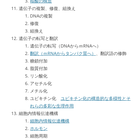
核酸の構造
遺伝子の複製、修復、組換え
DNAの複製
修復
組換え
遺伝子の転写と翻訳
遺伝子の転写（DNAからｍRNAへ）
翻訳（ｍRNAからタンパク質へ）
、翻訳語の修飾
糖鎖付加
脂質付加
リン酸化
アセチル化
メチル化
ユビキチン化
ユビキチン化の構造的な多様性とそ
れらの多彩な生理作用
細胞内情報伝達機構
細胞内情報伝達機構
ホルモン
細胞周期