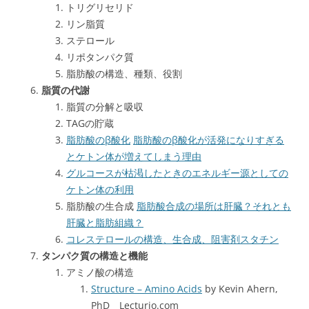
トリグリセリド
リン脂質
ステロール
リポタンパク質
脂肪酸の構造、種類、役割
脂質の代謝
脂質の分解と吸収
TAGの貯蔵
脂肪酸のβ酸化
脂肪酸のβ酸化が活発になりすぎる
とケトン体が増えてしまう理由
グルコースが枯渇したときのエネルギー源としての
ケトン体の利用
脂肪酸の生合成
脂肪酸合成の場所は肝臓？それとも
肝臓と脂肪組織？
コレステロールの構造、生合成、阻害剤スタチン
タンパク質の構造と機能
アミノ酸の構造
Structure – Amino Acids
by Kevin Ahern,
PhD Lecturio.com