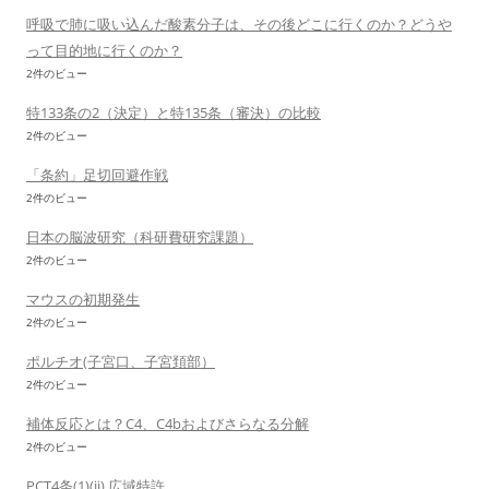
呼吸で肺に吸い込んだ酸素分子は、その後どこに行くのか？どうや
って目的地に行くのか？
2件のビュー
特133条の2（決定）と特135条（審決）の比較
2件のビュー
「条約」足切回避作戦
2件のビュー
日本の脳波研究（科研費研究課題）
2件のビュー
マウスの初期発生
2件のビュー
ポルチオ(子宮口、子宮頚部）
2件のビュー
補体反応とは？C4、C4bおよびさらなる分解
2件のビュー
PCT4条(1)(ii) 広域特許