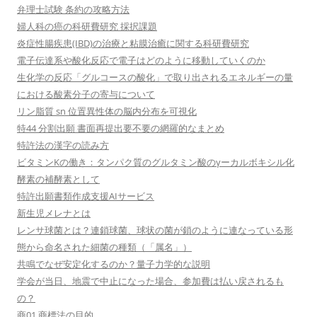
弁理士試験 条約の攻略方法
婦人科の癌の科研費研究 採択課題
炎症性腸疾患(IBD)の治療と粘膜治癒に関する科研費研究
電子伝達系や酸化反応で電子はどのように移動していくのか
生化学の反応「グルコースの酸化」で取り出されるエネルギーの量
における酸素分子の寄与について
リン脂質 sn 位置異性体の脳内分布を可視化
特44 分割出願 書面再提出要不要の網羅的なまとめ
特許法の漢字の読み方
ビタミンKの働き：タンパク質のグルタミン酸のγーカルボキシル化
酵素の補酵素として
特許出願書類作成支援AIサービス
新生児メレナとは
レンサ球菌とは？連鎖球菌、球状の菌が鎖のように連なっている形
態から命名された細菌の種類（「属名」）
共鳴でなぜ安定化するのか？量子力学的な説明
学会が当日、地震で中止になった場合、参加費は払い戻されるも
の？
商01 商標法の目的