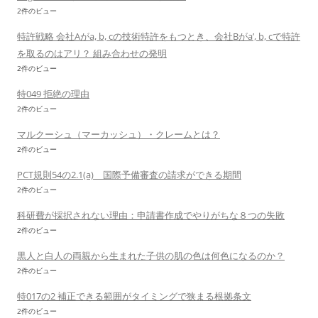
2件のビュー
特許戦略 会社Aがa, b, cの技術特許をもつとき、会社Bがa’, b, cで特許
を取るのはアリ？ 組み合わせの発明
2件のビュー
特049 拒絶の理由
2件のビュー
マルクーシュ（マーカッシュ）・クレームとは？
2件のビュー
PCT規則54の2.1(a) 国際予備審査の請求ができる期間
2件のビュー
科研費が採択されない理由：申請書作成でやりがちな８つの失敗
2件のビュー
黒人と白人の両親から生まれた子供の肌の色は何色になるのか？
2件のビュー
特017の2 補正できる範囲がタイミングで狭まる根拠条文
2件のビュー