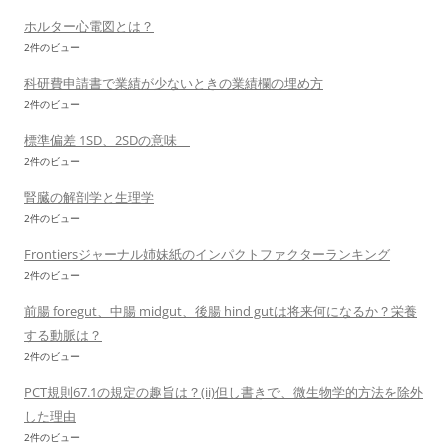
ホルター心電図とは？
2件のビュー
科研費申請書で業績が少ないときの業績欄の埋め方
2件のビュー
標準偏差 1SD、2SDの意味
2件のビュー
腎臓の解剖学と生理学
2件のビュー
Frontiersジャーナル姉妹紙のインパクトファクターランキング
2件のビュー
前腸 foregut、中腸 midgut、後腸 hind gutは将来何になるか？栄養
する動脈は？
2件のビュー
PCT規則67.1の規定の趣旨は？(ii)但し書きで、微生物学的方法を除外
した理由
2件のビュー