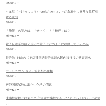
2件のビュー
～血症（～けっしょう）-emia/-aemia：～が血液中に異常な量存在
する状態
2件のビュー
「施策」の読みは、「せさく」？「施行」は？
2件のビュー
電子伝達系や酸化反応で電子はどのように移動していくのか
2件のビュー
特許法184条の17 PCT外国語特許出願の国内移行後の審査請求
2件のビュー
ガドリニウム（Gd）造影剤の種類
2件のビュー
医師国家試験に出た生化学の問題
2件のビュー
非劣性試験とは何か？「”有意に劣性であった”とはいえない」との違
い