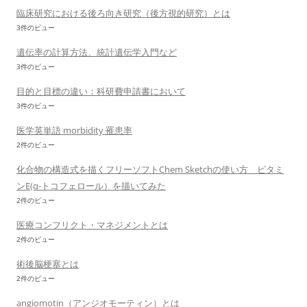
臨床研究における後ろ向き研究（後方視的研究）とは
3件のビュー
遺伝率の計算方法、統計遺伝学入門など
3件のビュー
目的と目標の違い：科研費申請書において
3件のビュー
医学英単語 morbidity 罹患率
2件のビュー
化合物の構造式を描くフリーソフトChem Sketchの使い方 ビタミ
ンE(α-トコフェロール）を描いてみた
2件のビュー
医療コンフリクト・マネジメントとは
2件のビュー
術後脳梗塞とは
2件のビュー
angiomotin（アンジオモーティン）とは