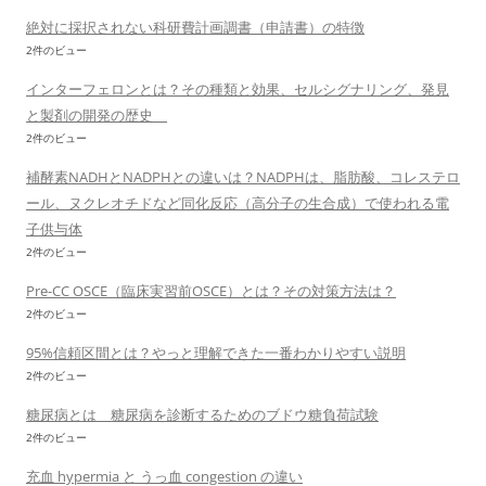
絶対に採択されない科研費計画調書（申請書）の特徴
2件のビュー
インターフェロンとは？その種類と効果、セルシグナリング、発見
と製剤の開発の歴史
2件のビュー
補酵素NADHとNADPHとの違いは？NADPHは、脂肪酸、コレステロ
ール、ヌクレオチドなど同化反応（高分子の生合成）で使われる電
子供与体
2件のビュー
Pre-CC OSCE（臨床実習前OSCE）とは？その対策方法は？
2件のビュー
95%信頼区間とは？やっと理解できた一番わかりやすい説明
2件のビュー
糖尿病とは 糖尿病を診断するためのブドウ糖負荷試験
2件のビュー
充血 hypermia と うっ血 congestion の違い