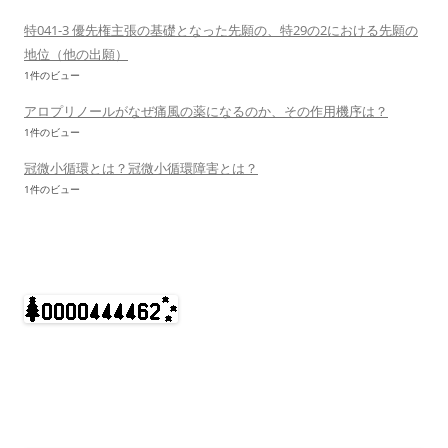
特041-3 優先権主張の基礎となった先願の、特29の2における先願の
地位（他の出願）
1件のビュー
アロプリノールがなぜ痛風の薬になるのか、その作用機序は？
1件のビュー
冠微小循環とは？冠微小循環障害とは？
1件のビュー