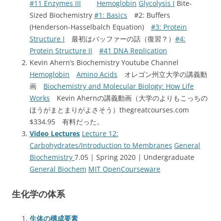
#11 Enzymes III
Hemoglobin
Glycolysis I
Bite-
Sized Biochemistry
#1: Basics
#2: Buffers
(Henderson-Hasselbalch Equation)
#3: Protein
Structure I
最初はバッファーの話（復習？）
#4:
Protein Structure II
#41 DNA Replication
Kevin Ahern’s Biochemistry Youtube Channel
Hemoglobin
Amino Acids
オレゴン州立大学の講義動
画
Biochemistry and Molecular Biology: How Life
Works
Kevin Ahernの講義動画（大学のよりもこっちの
ほうがまとまりがよさそう）thegreatcourses.com
$334.95 有料だった。
Video Lectures
Lecture 12:
Carbohydrates/Introduction to Membranes
General
Biochemistry
7.05 | Spring 2020 | Undergraduate
General Biochem
MIT OpenCourseware
生化学の体系
生体の構成要素