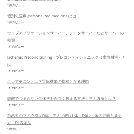
1件のビュー
個別化医療(personalized medicine)とは
1件のビュー
ウェブアプリケーションサーバー、データサーバーなどサーバーの
種類
1件のビュー
Ischemic Preconditioning プレコンディショニング（虚血耐性）と
は
1件のビュー
クレアチニンとは？腎臓機能の指標となる理由
1件のビュー
難解でつまらない生化学を面白く教える方法・学ぶ方法とは？
1件のビュー
自然界のブドウ糖はD体、アミノ酸はL体：D体とL体の定義と覚え
方、DL表示法
1件のビュー