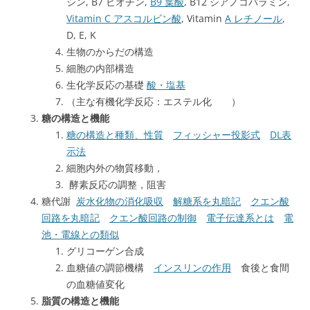
シン, B7 ビオチン,
B9 葉酸
, B12 シアノコバラミン,
Vitamin C アスコルビン酸
, Vitamin
A レチノール
,
D, E, K
生物のからだの構造
細胞の内部構造
生化学反応の基礎
酸・塩基
（主な有機化学反応：エステル化 ）
糖の構造と機能
糖の構造と種類、性質
フィッシャー投影式
DL表
示法
細胞内外の物質移動，
酵素反応の調整，阻害
糖代謝
炭水化物の消化吸収
解糖系を丸暗記
クエン酸
回路を丸暗記
クエン酸回路の制御
電子伝達系とは
電
池・電線との類似
グリコーゲン合成
血糖値の調節機構
インスリンの作用
食後と食間
の血糖値変化
脂質の構造と機能