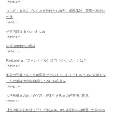
1件のビュー
コンビニ弁当をブタに与え続けたら奇形、虚弱体質、死産が相次い
だ件
1件のビュー
子宮内膜症 Endometriosis
1件のビュー
体節 somitesの形成
1件のビュー
Fontanelles（フォントネル）泉門（せんもん）とは？
1件のビュー
進化の要因である突然変異はどのようにして生じる？DNA複製エラ
ーか放射線や化学物質によるDNA変異か
1件のビュー
大学教職員の雇止め問題、任期付き教員の任期切れ問題
1件のビュー
【医師国家試験過去問】I型糖尿病、II型糖尿病の治療選択に関する