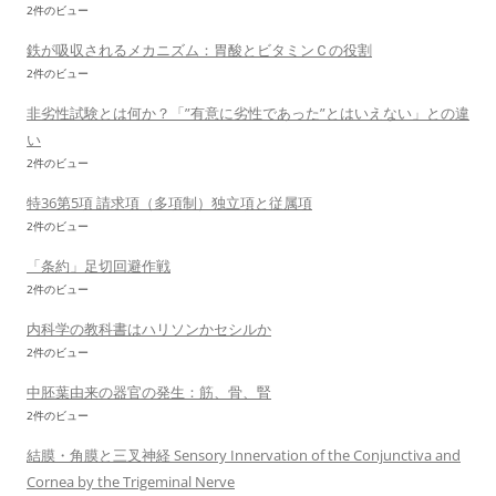
2件のビュー
鉄が吸収されるメカニズム：胃酸とビタミンＣの役割
2件のビュー
非劣性試験とは何か？「”有意に劣性であった”とはいえない」との違
い
2件のビュー
特36第5項 請求項（多項制）独立項と従属項
2件のビュー
「条約」足切回避作戦
2件のビュー
内科学の教科書はハリソンかセシルか
2件のビュー
中胚葉由来の器官の発生：筋、骨、腎
2件のビュー
結膜・角膜と三叉神経 Sensory Innervation of the Conjunctiva and
Cornea by the Trigeminal Nerve