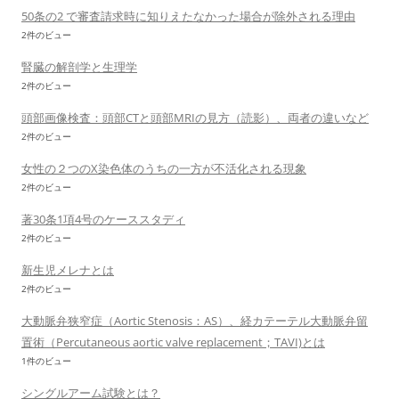
50条の2 で審査請求時に知りえたなかった場合が除外される理由
2件のビュー
腎臓の解剖学と生理学
2件のビュー
頭部画像検査：頭部CTと頭部MRIの見方（読影）、両者の違いなど
2件のビュー
女性の２つのX染色体のうちの一方が不活化される現象
2件のビュー
著30条1項4号のケーススタディ
2件のビュー
新生児メレナとは
2件のビュー
大動脈弁狭窄症（Aortic Stenosis：AS）、経カテーテル大動脈弁留
置術（Percutaneous aortic valve replacement；TAVI)とは
1件のビュー
シングルアーム試験とは？