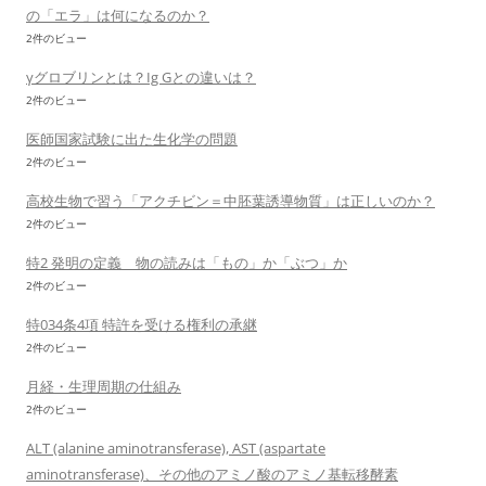
の「エラ」は何になるのか？
2件のビュー
γグロブリンとは？Ig Gとの違いは？
2件のビュー
医師国家試験に出た生化学の問題
2件のビュー
高校生物で習う「アクチビン＝中胚葉誘導物質」は正しいのか？
2件のビュー
特2 発明の定義 物の読みは「もの」か「ぶつ」か
2件のビュー
特034条4項 特許を受ける権利の承継
2件のビュー
月経・生理周期の仕組み
2件のビュー
ALT (alanine aminotransferase), AST (aspartate
aminotransferase)、その他のアミノ酸のアミノ基転移酵素