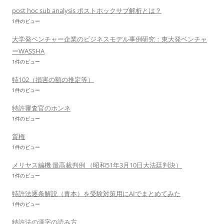
post hoc sub analysis ポストホックサブ解析とは？
1件のビュー
大学発ベンチャー企業のビジネスモデル事例研究：東大発ベンチャ
ーWASSHA
1件のビュー
特102（損害の額の推定等）
1件のビュー
特許審査官のホンネ
1件のビュー
質権
1件のビュー
メリヤス編機 最高裁判例 （昭和51年3月10日大法廷判決）
1件のビュー
特許法逐条解説（青本）を受験対策用にAIでまとめてみた
1件のビュー
特許法の漢字の読み方