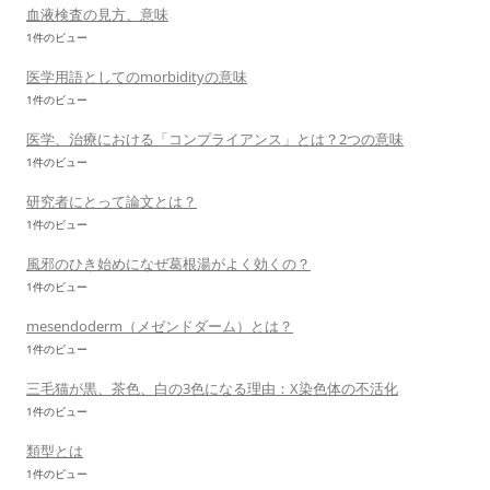
血液検査の見方、意味
1件のビュー
医学用語としてのmorbidityの意味
1件のビュー
医学、治療における「コンプライアンス」とは？2つの意味
1件のビュー
研究者にとって論文とは？
1件のビュー
風邪のひき始めになぜ葛根湯がよく効くの？
1件のビュー
mesendoderm（メゼンドダーム）とは？
1件のビュー
三毛猫が黒、茶色、白の3色になる理由：X染色体の不活化
1件のビュー
類型とは
1件のビュー