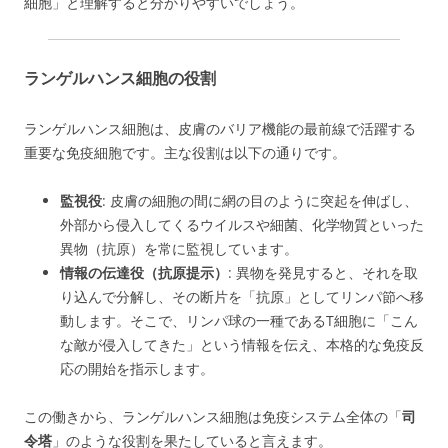
細胞」と理解すると分かりやすいでしょう。
ランゲルハンス細胞の役割
ランゲルハンス細胞は、皮膚のバリア機能の最前線で活躍する
重要な免疫細胞です。主な役割は以下の通りです。
監視役
: 皮膚の細胞の間に網の目のように突起を伸ばし、
外部から侵入してくるウイルスや細菌、化学物質といった
異物（抗原）を常に監視しています。
情報の伝達役（抗原提示）
: 異物を発見すると、それを取
り込んで分解し、その断片を「抗原」としてリンパ節へ移
動します。そこで、リンパ球の一種であるT細胞に「こん
な敵が侵入してきた」という情報を伝え、本格的な免疫反
応の開始を指示します。
この働きから、ランゲルハンス細胞は免疫システム全体の「
司
令塔
」のような役割を果たしていると言えます。