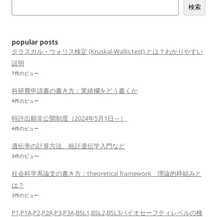
検索
シ
ョ
ン
popular posts
クラスカル・ウォリス検定 (Kruskal-Wallis test) とは？わかりやすい
説明
7件のビュー
科研費申請書の書き方：業績欄をどう書くか
4件のビュー
特許出願非公開制度（2024年5月1日～）
4件のビュー
遺伝率の計算方法、統計遺伝学入門など
3件のビュー
社会科学系論文の書き方：theoretical framework 理論的枠組みと
は？
3件のビュー
P1,P1A,P2,P2A,P3,P3A,BSL1,BSL2,BSL3バイオセーフティレベルの種