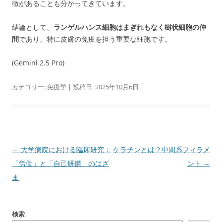
徴があることも分かってきています。
結論として、
ランゲルハンス細胞はまぎれもなく樹状細胞の仲
間
であり、特に皮膚の免疫を担う重要な細胞です。
(Gemini 2.5 Pro)
カテゴリー:
免疫学
| 投稿日:
2025年10月6日
|
投
←
大学病院における臨床研究：
ケラチンとは？中間系フィラメ
稿
「労働」と「自己研鑽」のはざ
ント
→
ナ
ま
ビ
ゲ
検索
ー