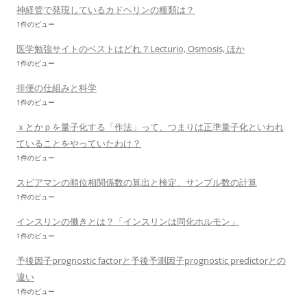
神経管で発現しているカドヘリンの種類は？
1件のビュー
医学勉強サイトのベストはどれ？Lecturio, Osmosis, ほか
1件のビュー
排便の仕組みと科学
1件のビュー
ｘとかｐを量子化する「作法」って、つまりは正準量子化といわれ
ていることをやっていたわけ？
1件のビュー
スピアマンの順位相関係数の算出と検定、サンプル数の計算
1件のビュー
インスリンの働きとは？「インスリンは同化ホルモン」
1件のビュー
予後因子prognostic factorと予後予測因子prognostic predictorとの
違い
1件のビュー