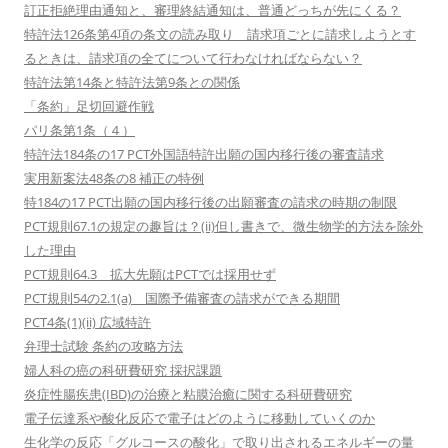
訂正拒絶理由通知と、審理終結通知は、普通どっちが先にくる？
特許法126条第4項の条文の読み取り 請求項ごとに請求しようとす
るときは、請求項の全てについて行わなければならない？
特許法第14条と特許法第9条との関係
「条約」足切回避作戦
パリ条第1条（４）
特許法184条の17 PCT外国語特許出願の国内移行後の審査請求
実用新案法48条の8 補正の特例
特184の17 PCT出願の国内移行後の出願審査の請求の時期の制限
PCT規則67.1の規定の趣旨は？(ii)但し書きで、微生物学的方法を除外
した理由
PCT規則64.3 拡大先願はPCTでは採用せず
PCT規則54の2.1(a) 国際予備審査の請求ができる期間
PCT4条(1)(ii) 広域特許
弁理士試験 条約の攻略方法
婦人科の癌の科研費研究 採択課題
炎症性腸疾患(IBD)の治療と粘膜治癒に関する科研費研究
電子伝達系や酸化反応で電子はどのように移動していくのか
生化学の反応「グルコースの酸化」で取り出されるエネルギーの量