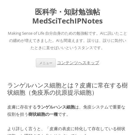
医科学・知財勉強帖
MedSciTechIPNotes
Making Sense of Life 自分自身のための勉強帖です。AIに訊いたこと
の纏めが増えてきました。AIも間違えます。誤りは、誤りに気付い
たときに直せばいいというスタンスです。
コンテンツへスキップ
メニュー
ランゲルハンス細胞とは？皮膚に常在する樹
状細胞（免疫系の抗原提示細胞）
皮膚に存在する
ランゲルハンス細胞
は、免疫システムで重要な
役割を担う
樹状細胞の一種
です。
より詳しく言うと、「皮膚の表皮に特化して存在している樹状