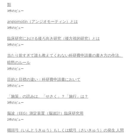
類
3件のビュー
angiomotin（アンジオモーティン）とは
3件のビュー
臨床研究における後ろ向き研究（後方視的研究）とは
3件のビュー
当たり前すぎて誰も教えてくれない科研費申請書の書き方の作法、
暗黙のルール
3件のビュー
目的と目標の違い：科研費申請書において
3件のビュー
「施策」の読みは、「せさく」？「施行」は？
3件のビュー
脳波（EEG）測定装置（脳波計）臨床研究用
2件のビュー
咽頭弓（いんとうきゅう）もしくは鰓弓（さいきゅう）の発生 人間