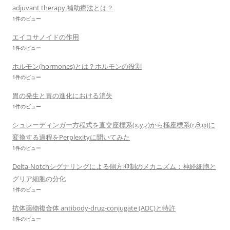
adjuvant therapy 補助療法とは？
1件のビュー
エイコサノイドの作用
1件のビュー
ホルモン(hormones)とは？ホルモンの役割
1件のビュー
胃の発生と胃の進化における消失
1件のビュー
シュレーディンガー方程式を直交座標系(x,y,z)から極座標系(r,θ,φ)に
変換する過程をPerplexityに聞いてみた
1件のビュー
Delta-Notchシグナリングによる側方抑制のメカニズム：神経細胞と
グリア細胞の分化
1件のビュー
抗体薬物複合体 antibody-drug-conjugate (ADC)と特許
1件のビュー