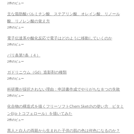
2件のビュー
主な脂肪酸パルミチン酸、ステアリン酸、オレイン酸、リノール
酸、リノレン酸の覚え方
2件のビュー
電子伝達系や酸化反応で電子はどのように移動していくのか
2件のビュー
パリ条第1条（４）
2件のビュー
ガドリニウム（Gd）造影剤の種類
2件のビュー
科研費が採択されない理由：申請書作成でやりがちな８つの失敗
2件のビュー
化合物の構造式を描くフリーソフトChem Sketchの使い方 ビタミ
ンE(α-トコフェロール）を描いてみた
2件のビュー
黒人と白人の両親から生まれた子供の肌の色は何色になるのか？