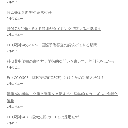
2件のビュー
特29第2項 進歩性 選択特許
2件のビュー
特017の2 補正できる範囲がタイミングで狭まる根拠条文
2件のビュー
PCT規則54の2.1(a) 国際予備審査の請求ができる期間
2件のビュー
科研費申請書の書き方：学術的な問いを書いて、差別化をはかろう
2件のビュー
Pre-CC OSCE（臨床実習前OSCE）とは？その対策方法は？
2件のビュー
満腹感の科学：空腹と満腹を支配する生理学的メカニズムの包括的
解析
2件のビュー
PCT規則64.3 拡大先願はPCTでは採用せず
2件のビュー