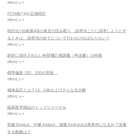
2件のビュー
PCT4条(1)(ii) 広域特許
2件のビュー
特許法126条第4項の条文の読み取り 請求項ごとに請求しようとす
るときは、請求項の全てについて行わなければならない？
2件のビュー
絶対に採択されない科研費計画調書（申請書）の特徴
2件のビュー
標準偏差 1SD、2SDの意味
2件のビュー
補体反応とは？C4、C4bおよびさらなる分解
2件のビュー
臨床医学雑誌のトップジャーナル
2件のビュー
前腸 foregut、中腸 midgut、後腸 hind gutは将来何になるか？栄養
する動脈は？