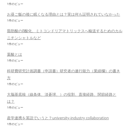
1件のビュー
お昼ご飯の後に眠くなる理由とは？実は何も証明されていなかった
1件のビュー
脂肪酸のβ酸化、ミトコンドリアマトリックスへ輸送するためのカル
ニチンシャトルなど
1件のビュー
葉酸とは
1件のビュー
科研費研究計画調書（申請書）研究者の遂行能力（業績欄）の書き
方
1件のビュー
大脳基底核（線条体、淡蒼球、）の役割、直接経路、関節経路と
は？
1件のビュー
産学連携を英語でいうと？university-industry collaboration
1件のビュー