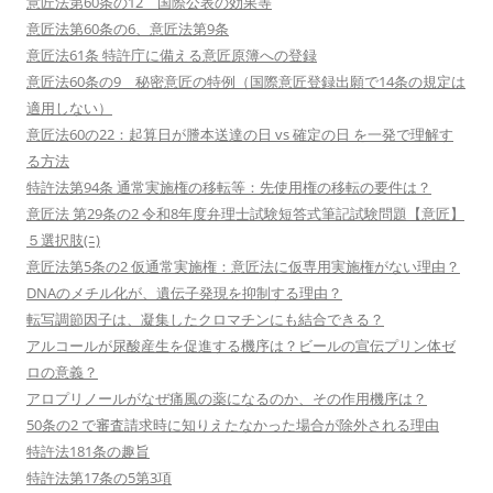
意匠法第60条の12 国際公表の効果等
意匠法第60条の6、意匠法第9条
意匠法61条 特許庁に備える意匠原簿への登録
意匠法60条の9 秘密意匠の特例（国際意匠登録出願で14条の規定は
適用しない）
意匠法60の22：起算日が謄本送達の日 vs 確定の日 を一発で理解す
る方法
特許法第94条 通常実施権の移転等：先使用権の移転の要件は？
意匠法 第29条の2 令和8年度弁理士試験短答式筆記試験問題【意匠】
５選択肢(ﾆ)
意匠法第5条の2 仮通常実施権：意匠法に仮専用実施権がない理由？
DNAのメチル化が、遺伝子発現を抑制する理由？
転写調節因子は、凝集したクロマチンにも結合できる？
アルコールが尿酸産生を促進する機序は？ビールの宣伝プリン体ゼ
ロの意義？
アロプリノールがなぜ痛風の薬になるのか、その作用機序は？
50条の2 で審査請求時に知りえたなかった場合が除外される理由
特許法181条の趣旨
特許法第17条の5第3項