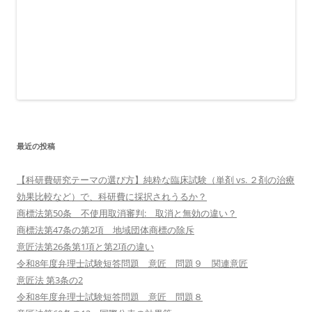
最近の投稿
【科研費研究テーマの選び方】純粋な臨床試験（単剤 vs. ２剤の治療
効果比較など）で、科研費に採択されうるか？
商標法第50条 不使用取消審判: 取消と無効の違い？
商標法第47条の第2項 地域団体商標の除斥
意匠法第26条第1項と第2項の違い
令和8年度弁理士試験短答問題 意匠 問題９ 関連意匠
意匠法 第3条の2
令和8年度弁理士試験短答問題 意匠 問題８