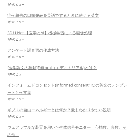
1件のビュー
症例報告の口頭発表を英語でするときに使える英文
1件のビュー
3D U-Net 【医学とAI】機械学習による画像処理
1件のビュー
アンケート調査票の作成方法
1件のビュー
[医学論文の種類]Editoral（エディトリアル)とは？
1件のビュー
インフォームドコンセント(informed consent; IC)の英文のテンプレ
ートと例文集
1件のビュー
ギブスの自由エネルギーとは何か？最もわかりやすい説明
1件のビュー
ウェアラブルな装置を用いた生体信号モニター 心拍数、歩数、そ
の他