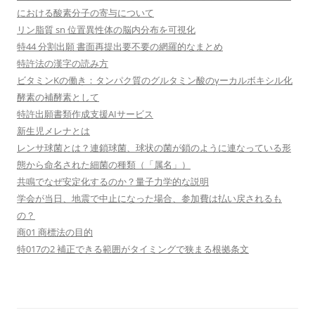
における酸素分子の寄与について
リン脂質 sn 位置異性体の脳内分布を可視化
特44 分割出願 書面再提出要不要の網羅的なまとめ
特許法の漢字の読み方
ビタミンKの働き：タンパク質のグルタミン酸のγーカルボキシル化
酵素の補酵素として
特許出願書類作成支援AIサービス
新生児メレナとは
レンサ球菌とは？連鎖球菌、球状の菌が鎖のように連なっている形
態から命名された細菌の種類（「属名」）
共鳴でなぜ安定化するのか？量子力学的な説明
学会が当日、地震で中止になった場合、参加費は払い戻されるも
の？
商01 商標法の目的
特017の2 補正できる範囲がタイミングで狭まる根拠条文