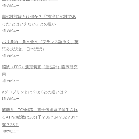
4件のビュー
非劣性試験とは何か？「”有意に劣性であ
った”とはいえない」との違い
4件のビュー
パリ条約 条文全文（フランス語原文、英
語公式訳文、日本語訳）
4件のビュー
脳波（EEG）測定装置（脳波計）臨床研究
用
3件のビュー
γグロブリンとは？Ig Gとの違いは？
3件のビュー
解糖系、TCA回路、電子伝達系で産生され
るATPの総数は38分子？36？34？32？31？
30？28？
3件のビュー