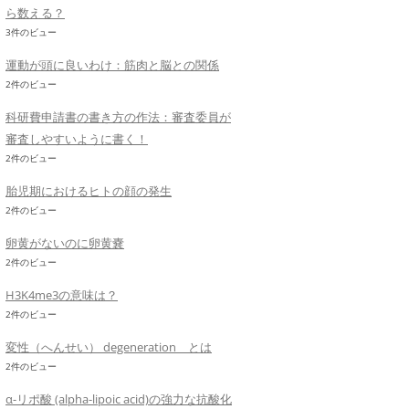
ら数える？
3件のビュー
運動が頭に良いわけ：筋肉と脳との関係
2件のビュー
科研費申請書の書き方の作法：審査委員が
審査しやすいように書く！
2件のビュー
胎児期におけるヒトの顔の発生
2件のビュー
卵黄がないのに卵黄嚢
2件のビュー
H3K4me3の意味は？
2件のビュー
変性（へんせい） degeneration とは
2件のビュー
α-リポ酸 (alpha-lipoic acid)の強力な抗酸化