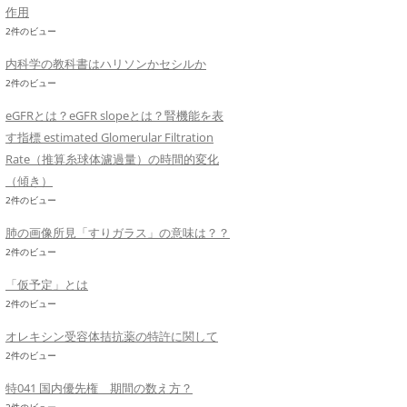
作用
2件のビュー
内科学の教科書はハリソンかセシルか
2件のビュー
eGFRとは？eGFR slopeとは？腎機能を表
す指標 estimated Glomerular Filtration
Rate（推算糸球体濾過量）の時間的変化
（傾き）
2件のビュー
肺の画像所見「すりガラス」の意味は？？
2件のビュー
「仮予定」とは
2件のビュー
オレキシン受容体拮抗薬の特許に関して
2件のビュー
特041 国内優先権 期間の数え方？