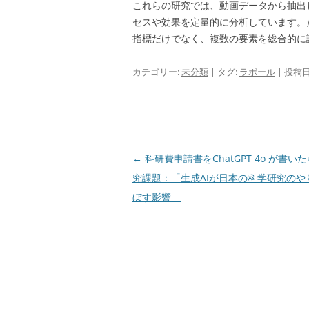
これらの研究では、動画データから抽出
セスや効果を定量的に分析しています。
指標だけでなく、複数の要素を総合的に
カテゴリー:
未分類
| タグ:
ラポール
| 投稿日
投
←
科研費申請書をChatGPT 4o が書い
稿
究課題：「生成AIが日本の科学研究のや
ナ
ぼす影響」
ビ
ゲ
ー
シ
ョ