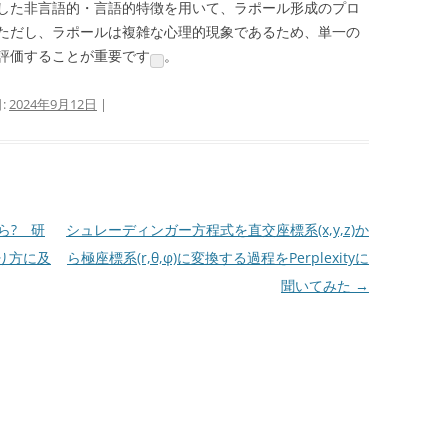
した非言語的・言語的特徴を用いて、ラポール形成のプロ
ただし、ラポールは複雑な心理的現象であるため、単一の
評価することが重要です
。
:
2024年9月12日
|
たら? 研
シュレーディンガー方程式を直交座標系(x,y,z)か
り方に及
ら極座標系(r,θ,φ)に変換する過程をPerplexityに
聞いてみた
→