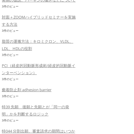
発病の仮説、パーキンの働きなどについて
3件のビュー
対面＋ZOOMハイブリッドセミナーを実施
する方法
3件のビュー
脂質の運搬方法：キロミクロン、VLDL、
LDL、HDLの役割
3件のビュー
PCI（経皮的冠動脈形成術/経皮的冠動脈イ
ンターベンション）
3件のビュー
癒着防止剤 adhesion barrier
3件のビュー
特39 先願 後願と先願とが「同一の発
明」かを判断するロジック
3件のビュー
特044 分割出願、審査請求の期間はいつか