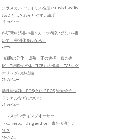
クラスカル・ウォリス検定 (Kruskal-Wallis
test) とは？わかりやすい説明
9件のビュー
科研費申請書の書き方：学術的な問いを書
いて、差別化をはかろう
7件のビュー
T細胞の分化・成熟、正の選択、負の選
択、T細胞受容体（TCR）の構造、TCRシグ
ナリングの多様性
7件のビュー
活性酸素種（ROS)とは？ROS,酸素分子、
ラジカルなどについて
6件のビュー
コレスポンディングオーサー
（correspoinding author、責任著者）と
は？
6件のビュー