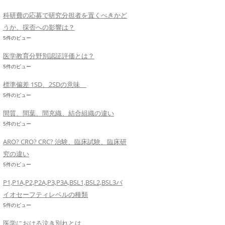
科研費の応募で研究分担者を置くべきかど
うか、採否への影響は？
5件のビュー
医学教育分野別認証評価とは？
5件のビュー
標準偏差 1SD、2SDの意味
5件のビュー
間質、間葉、間充織、結合組織の違い
5件のビュー
ARO? CRO? CRC? 治験、臨床試験、臨床研
究の違い
5件のビュー
P1,P1A,P2,P2A,P3,P3A,BSL1,BSL2,BSL3バ
イオセーフティレベルの種類
5件のビュー
医学における泣き別れとは