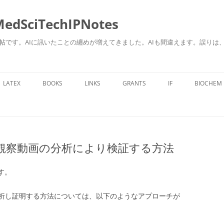
ciTechIPNotes
自身のための勉強帖です。AIに訊いたことの纏めが増えてきました。AIも間違えます。
コ
ン
LATEX
BOOKS
LINKS
GRANTS
IF
BIOCHEM
テ
ン
ツ
へ
ス
キ
ッ
プ
観察動画の分析により検証する方法
です。
析し証明する方法については、以下のようなアプローチが