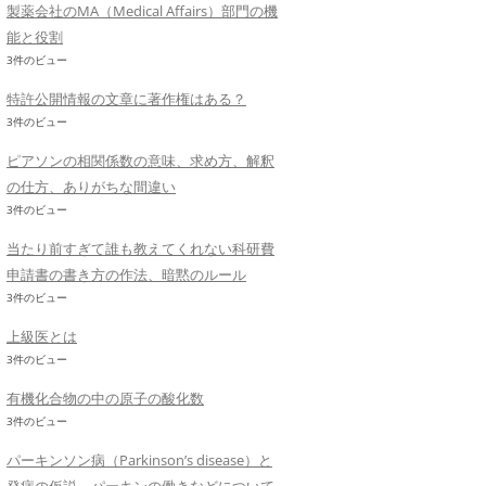
製薬会社のMA（Medical Affairs）部門の機
能と役割
3件のビュー
特許公開情報の文章に著作権はある？
3件のビュー
ピアソンの相関係数の意味、求め方、解釈
の仕方、ありがちな間違い
3件のビュー
当たり前すぎて誰も教えてくれない科研費
申請書の書き方の作法、暗黙のルール
3件のビュー
上級医とは
3件のビュー
有機化合物の中の原子の酸化数
3件のビュー
パーキンソン病（Parkinson’s disease）と