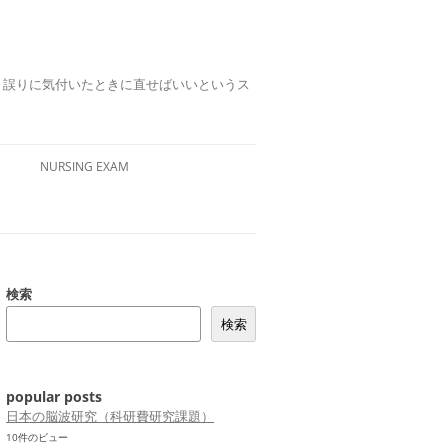
誤りは、誤りに気付いたときに直せばいいというス
NURSING EXAM
検索
検索
popular posts
日本の脳波研究（科研費研究課題）
10件のビュー