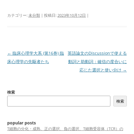
カテゴリー:
未分類
| 投稿日:
2023年10月12日
|
投
←
臨床心理学大系 (第16巻) 臨
英語論文のDiscussionで使える
稿
床心理学の先駆者たち
動詞と助動詞：確信の度合いに
ナ
応じた選択と使い分け
→
ビ
ゲ
検索
ー
検索
シ
ョ
ン
popular posts
T細胞の分化・成熟、正の選択、負の選択、T細胞受容体（TCR）の