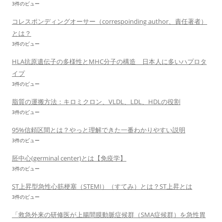
3件のビュー
コレスポンディングオーサー（correspoinding author、責任著者）
とは？
3件のビュー
HLA抗原遺伝子の多様性とMHC分子の構造 日本人に多いハプロタ
イプ
3件のビュー
脂質の運搬方法：キロミクロン、VLDL、LDL、HDLの役割
3件のビュー
95%信頼区間とは？やっと理解できた一番わかりやすい説明
3件のビュー
胚中心(germinal center)とは【免疫学】
3件のビュー
ST上昇型急性心筋梗塞（STEMI）（すてみ）とは？ST上昇とは
3件のビュー
「救急外来の研修医が上腸間膜動脈症候群（SMA症候群）を急性胃