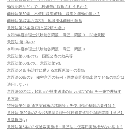
効果比較など）で、科研費に採択されうるか？
商標法第50条 不使用取消審判: 取消と無効の違い？
商標法第47条の第2項 地域団体商標の除斥
意匠法第26条第1項と第2項の違い
令和8年度弁理士試験短答問題 意匠 問題９ 関連意匠
意匠法 第3条の2
令和8年度弁理士試験短答問題 意匠 問題８
意匠法第60条の12 国際公表の効果等
意匠法第60条の6、意匠法第9条
意匠法61条 特許庁に備える意匠原簿への登録
意匠法60条の9 秘密意匠の特例（国際意匠登録出願で14条の規定は
適用しない）
意匠法60の22：起算日が謄本送達の日 vs 確定の日 を一発で理解す
る方法
特許法第94条 通常実施権の移転等：先使用権の移転の要件は？
意匠法 第29条の2 令和8年度弁理士試験短答式筆記試験問題【意匠】
５選択肢(ﾆ)
意匠法第5条の2 仮通常実施権：意匠法に仮専用実施権がない理由？