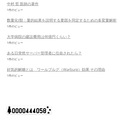
中村 哲 医師の著作
1件のビュー
数量化I類：量的結果を説明する要因を同定するための多変量解析
1件のビュー
大学病院の建設費用は何億円くらい？
1件のビュー
ある日突然サーバー管理者に任命されたら？
1件のビュー
好気的解糖とは ワールブルグ（Warburg）効果 その理由
1件のビュー