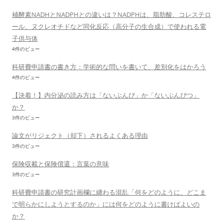
補酵素NADHとNADPHとの違いは？NADPHは、脂肪酸、コレステロ
ール、ヌクレオチドなど同化反応（高分子の生合成）で使われる電
子供与体
4件のビュー
科研費申請書の書き方：学術的な問いを書いて、差別化をはかろう
4件のビュー
【決着！】内分泌の読み方は「ないぶんぴ」か「ないぶんぴつ」
か？
3件のビュー
論文がリジェクト（却下）されるよくある理由
3件のビュー
保険収載と保険償還：言葉の意味
3件のビュー
科研費申請書の研究計画欄に纏わる混乱「何をどのように、どこま
で明らかにしようとするのか」には何をどのように書けばよいの
か？