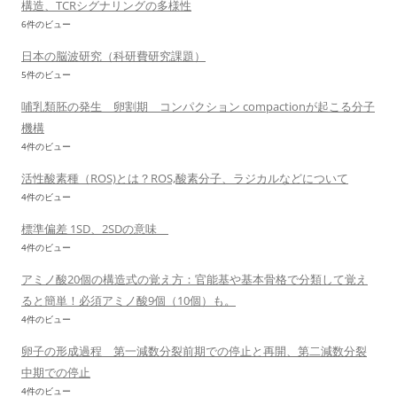
構造、TCRシグナリングの多様性
6件のビュー
日本の脳波研究（科研費研究課題）
5件のビュー
哺乳類胚の発生 卵割期 コンパクション compactionが起こる分子
機構
4件のビュー
活性酸素種（ROS)とは？ROS,酸素分子、ラジカルなどについて
4件のビュー
標準偏差 1SD、2SDの意味
4件のビュー
アミノ酸20個の構造式の覚え方：官能基や基本骨格で分類して覚え
ると簡単！必須アミノ酸9個（10個）も。
4件のビュー
卵子の形成過程 第一減数分裂前期での停止と再開、第二減数分裂
中期での停止
4件のビュー