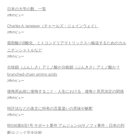
日本の大学の数、一覧
2件のビュー
Charles A. Janeway（チャールズ・ジェインウェイ）
2件のビュー
脂肪酸のβ酸化、ミトコンドリアマトリックスへ輸送するためのカル
ニチンシャトルなど
2件のビュー
分枝鎖（ぶんしさ）アミノ酸か分岐鎖（ぶんきさ）アミノ酸か？
branched-chain amino acids
2件のビュー
後悔死ぬ前に後悔すること・人生における 後悔と意思決定の関係
2件のビュー
特許法などの条文に特有の言葉遣いの意味や解釈
2件のビュー
特036第6項1号 サポート要件 アムジェンvsサノフィ事件：日米の判
断ロジック完全比較