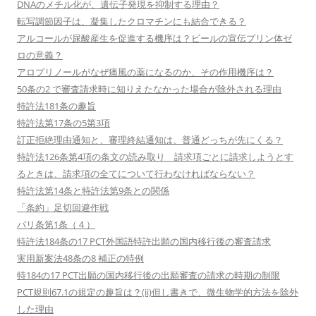
DNAのメチル化が、遺伝子発現を抑制する理由？
転写調節因子は、凝集したクロマチンにも結合できる？
アルコールが尿酸産生を促進する機序は？ビールの宣伝プリン体ゼ
ロの意義？
アロプリノールがなぜ痛風の薬になるのか、その作用機序は？
50条の2 で審査請求時に知りえたなかった場合が除外される理由
特許法181条の趣旨
特許法第17条の5第3項
訂正拒絶理由通知と、審理終結通知は、普通どっちが先にくる？
特許法126条第4項の条文の読み取り 請求項ごとに請求しようとす
るときは、請求項の全てについて行わなければならない？
特許法第14条と特許法第9条との関係
「条約」足切回避作戦
パリ条第1条（４）
特許法184条の17 PCT外国語特許出願の国内移行後の審査請求
実用新案法48条の8 補正の特例
特184の17 PCT出願の国内移行後の出願審査の請求の時期の制限
PCT規則67.1の規定の趣旨は？(ii)但し書きで、微生物学的方法を除外
した理由