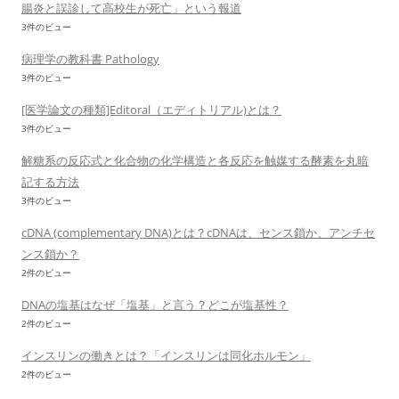
腸炎と誤診して高校生が死亡」という報道
3件のビュー
病理学の教科書 Pathology
3件のビュー
[医学論文の種類]Editoral（エディトリアル)とは？
3件のビュー
解糖系の反応式と化合物の化学構造と各反応を触媒する酵素を丸暗
記する方法
3件のビュー
cDNA (complementary DNA)とは？cDNAは、センス鎖か、アンチセ
ンス鎖か？
2件のビュー
DNAの塩基はなぜ「塩基」と言う？どこが塩基性？
2件のビュー
インスリンの働きとは？「インスリンは同化ホルモン」
2件のビュー