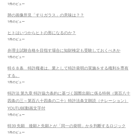
1件のビュー
肺の画像所見「すりガラス」の意味は？？
1件のビュー
ヒトはいつからヒトの形になるのか？
1件のビュー
弁理士試験合格を目指す場合に知財検定も受験しておくべきか
1件のビュー
特６８条 特許権者は、業として特許発明の実施をする権利を専有
する。
1件のビュー
特許法 第九章 特許協力条約に基づく国際出願に係る特例（第百八十
四条の三～第百八十四条の二十）特許法条文朗読（ナレーション）
YOUTUBE動画文字付
1件のビュー
特39 先願 後願と先願とが「同一の発明」かを判断するロジック
1件のビュー