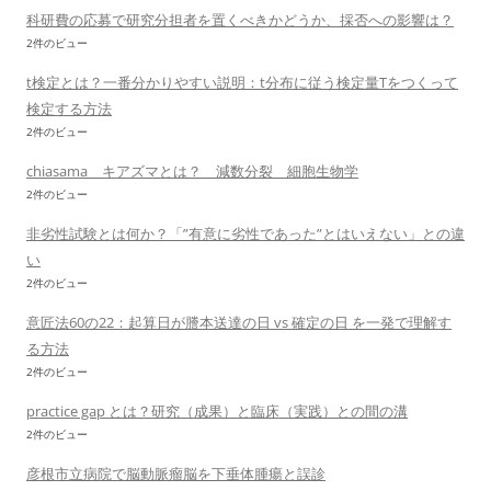
科研費の応募で研究分担者を置くべきかどうか、採否への影響は？
2件のビュー
t検定とは？一番分かりやすい説明：t分布に従う検定量Tをつくって
検定する方法
2件のビュー
chiasama キアズマとは？ 減数分裂 細胞生物学
2件のビュー
非劣性試験とは何か？「”有意に劣性であった”とはいえない」との違
い
2件のビュー
意匠法60の22：起算日が謄本送達の日 vs 確定の日 を一発で理解す
る方法
2件のビュー
practice gap とは？研究（成果）と臨床（実践）との間の溝
2件のビュー
彦根市立病院で脳動脈瘤脳を下垂体腫瘍と誤診