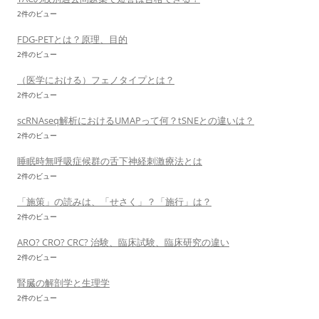
2件のビュー
FDG-PETとは？原理、目的
2件のビュー
（医学における）フェノタイプとは？
2件のビュー
scRNAseq解析におけるUMAPって何？tSNEとの違いは？
2件のビュー
睡眠時無呼吸症候群の舌下神経刺激療法とは
2件のビュー
「施策」の読みは、「せさく」？「施行」は？
2件のビュー
ARO? CRO? CRC? 治験、臨床試験、臨床研究の違い
2件のビュー
腎臓の解剖学と生理学
2件のビュー