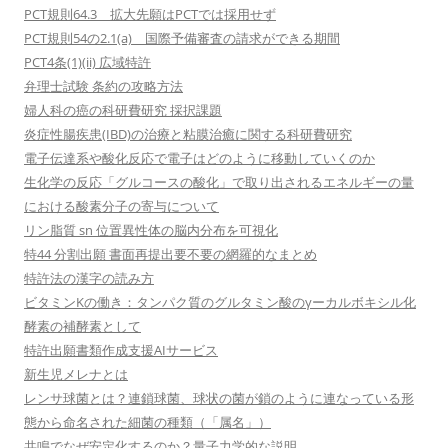
PCT規則64.3 拡大先願はPCTでは採用せず
PCT規則54の2.1(a) 国際予備審査の請求ができる期間
PCT4条(1)(ii) 広域特許
弁理士試験 条約の攻略方法
婦人科の癌の科研費研究 採択課題
炎症性腸疾患(IBD)の治療と粘膜治癒に関する科研費研究
電子伝達系や酸化反応で電子はどのように移動していくのか
生化学の反応「グルコースの酸化」で取り出されるエネルギーの量
における酸素分子の寄与について
リン脂質 sn 位置異性体の脳内分布を可視化
特44 分割出願 書面再提出要不要の網羅的なまとめ
特許法の漢字の読み方
ビタミンKの働き：タンパク質のグルタミン酸のγーカルボキシル化
酵素の補酵素として
特許出願書類作成支援AIサービス
新生児メレナとは
レンサ球菌とは？連鎖球菌、球状の菌が鎖のように連なっている形
態から命名された細菌の種類（「属名」）
共鳴でなぜ安定化するのか？量子力学的な説明