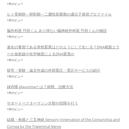
1件のビュー
ヒト受精卵～卵割期～二層性胚盤胞の遺伝子発現プロファイル
1件のビュー
脳外科医 竹田くん あり得ない脳神経外科医 竹田くんの物語
1件のビュー
進化の要因である突然変異はどのようにして生じる？DNA複製エラ
ーか放射線や化学物質によるDNA変異か
1件のビュー
研究・実験・論文作成の外部委託・受託サービスの紹介
1件のビュー
緑内障 glaucomaとは？病態、治療方法
1件のビュー
サポートベクターマシン分類や回帰を行う
1件のビュー
結膜・角膜と三叉神経 Sensory Innervation of the Conjunctiva and
Cornea by the Trigeminal Nerve