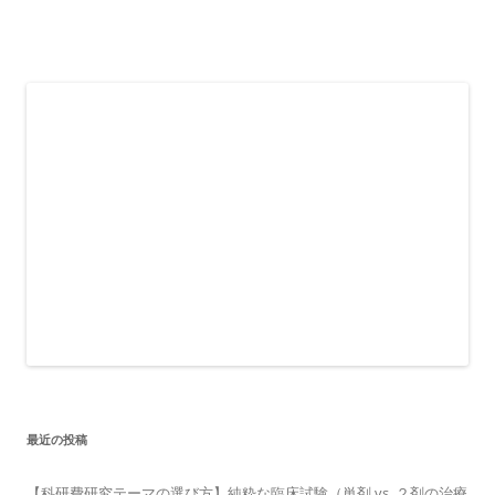
最近の投稿
【科研費研究テーマの選び方】純粋な臨床試験（単剤 vs. ２剤の治療