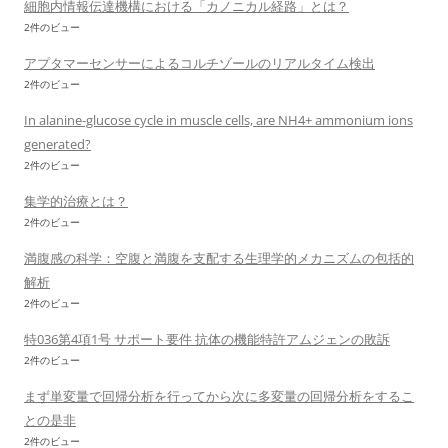
細胞内情報伝達機構における「カノニカル経路」とは？
2件のビュー
アプタマーセンサーによるコルチゾールのリアルタイム検出
2件のビュー
In alanine-glucose cycle in muscle cells, are NH4+ ammonium ions
generated?
2件のビュー
集学的治療とは？
2件のビュー
満腹感の科学：空腹と満腹を支配する生理学的メカニズムの包括的
解析
2件のビュー
特036第4項1号 サポート要件 抗体の機能特許アムジェンの敗訴
2件のビュー
まず単変量で回帰分析を行ってから次に多変量の回帰分析をするこ
との是非
2件のビュー