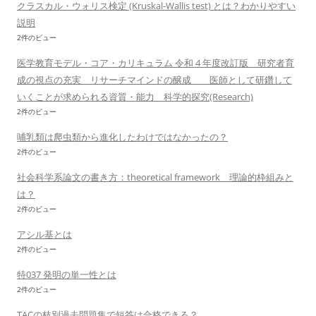
クラスカル・ウォリス検定 (Kruskal-Wallis test) とは？わかりやすい
説明
2件のビュー
医学教育モデル・コア・カリキュラム 令和 4 年度改訂版 研究者育
成の視点の充実 リサーチマインドの醸成 医師として研鑽して
いくことが求められる資質・能力 科学的探究(Research)
2件のビュー
哺乳類は爬虫類から進化したわけではなかったの？
2件のビュー
社会科学系論文の書き方：theoretical framework 理論的枠組みと
は？
2件のビュー
アシル基とは
2件のビュー
特037 発明の単一性とは
2件のビュー
TACの枝別過去問題集で短答は合格できる？