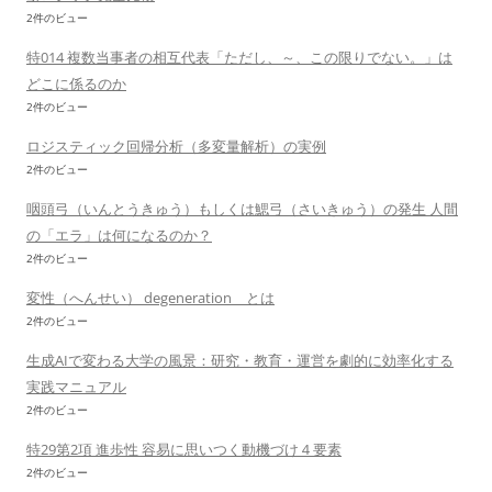
2件のビュー
特014 複数当事者の相互代表「ただし、～、この限りでない。」は
どこに係るのか
2件のビュー
ロジスティック回帰分析（多変量解析）の実例
2件のビュー
咽頭弓（いんとうきゅう）もしくは鰓弓（さいきゅう）の発生 人間
の「エラ」は何になるのか？
2件のビュー
変性（へんせい） degeneration とは
2件のビュー
生成AIで変わる大学の風景：研究・教育・運営を劇的に効率化する
実践マニュアル
2件のビュー
特29第2項 進歩性 容易に思いつく動機づけ４要素
2件のビュー