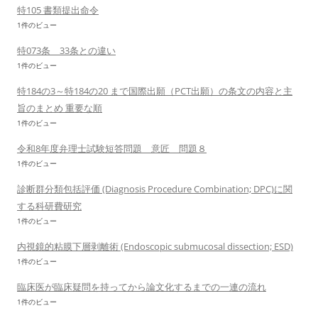
特105 書類提出命令
1件のビュー
特073条 33条との違い
1件のビュー
特184の3～特184の20 まで国際出願（PCT出願）の条文の内容と主
旨のまとめ 重要な順
1件のビュー
令和8年度弁理士試験短答問題 意匠 問題８
1件のビュー
診断群分類包括評価 (Diagnosis Procedure Combination; DPC)に関
する科研費研究
1件のビュー
内視鏡的粘膜下層剥離術 (Endoscopic submucosal dissection; ESD)
1件のビュー
臨床医が臨床疑問を持ってから論文化するまでの一連の流れ
1件のビュー