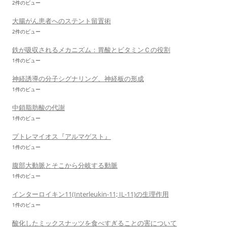
2件のビュー
大腸がん患者へのステント留置術
2件のビュー
鉄が吸収されるメカニズム：胃酸とビタミンＣの役割
1件のビュー
神経誘導の分子シグナリング、神経板の形成
1件のビュー
中鎖脂肪酸の代謝
1件のビュー
プトレマイオス『アルマゲスト』
1件のビュー
腹部大動脈とそこから分岐する動脈
1件のビュー
インターロイキン11(Interleukin-11; IL-11)の生理作用
1件のビュー
酸化したミックスナッツを食べすぎることの害について