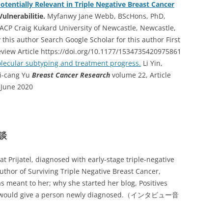
otentially Relevant in Triple Negative Breast Cancer
Vulnerabilitie.
Myfanwy Jane Webb, BScHons, PhD,
CP Craig Kukard University of Newcastle, Newcastle,
y this author Search Google Scholar for this author First
iew Article https://doi.org/10.1177/1534735420975861
olecular subtyping and treatment progress.
Li Yin,
hi-cang Yu
Breast Cancer Research
volume 22, Article
 June 2020
談
at Prijatel, diagnosed with early-stage triple-negative
thor of Surviving Triple Negative Breast Cancer,
s meant to her; why she started her blog, Positives
he would give a person newly diagnosed.（インタビュー音