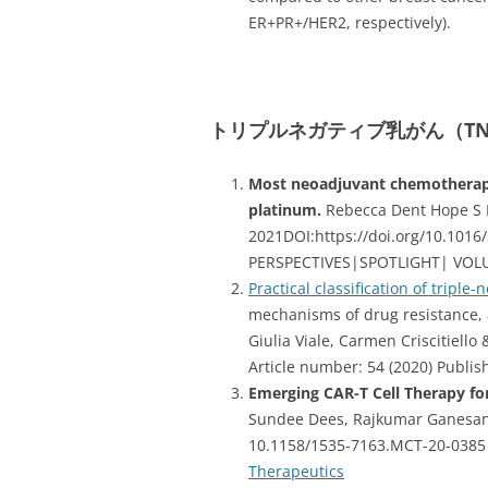
ER+PR+/HER2, respectively).
トリプルネガティブ乳がん（TN
Most neoadjuvant chemotherapy 
platinum.
Rebecca Dent Hope S 
2021DOI:https://doi.org/10.101
PERSPECTIVES|SPOTLIGHT| VOLUM
Practical classification of triple
mechanisms of drug resistance, 
Giulia Viale, Carmen Criscitiell
Article number: 54 (2020) Publi
Emerging CAR-T Cell Therapy for
Sundee Dees, Rajkumar Ganesan,
10.1158/1535-7163.MCT-20-0385
Therapeutics