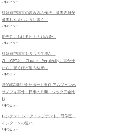
2件のビュー
科研費申請書の書き方の作法：審査委員が
審査しやすいように書く！
2件のビュー
胎児期におけるヒトの顔の発生
2件のビュー
科研費申請書を３つの生成AI、
ChatGPT4o、Claude、Perplexityに書かせ
たら、驚くほど違う結果に
2件のビュー
特036第6項1号 サポート要件 アムジェンvs
サノフィ事件：日米の判断ロジック完全比
較
2件のビュー
レジデント,シニア・レジデント、研修医、
インターンの違い
2件のビュー