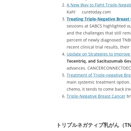
A New Way to Fight Triple-Negati
Kahl curetoday.com
Treating Triple-Negative Breast
sessions at SABCS highlighted ou
and the challenges that still re
percent of newly diagnosed TNB
recent clinical trial results, their
Update on Strategies to Improve
Tecentriq, and Sacituzumab Go
advances. CANCERCONNECTDEC 
Treatment of Triple-negative Br
main systemic treatment option. 
chemo, it tends to come back (re
Triple-Negative Breast Cancer
br
トリプルネガティブ乳がん（TNBC