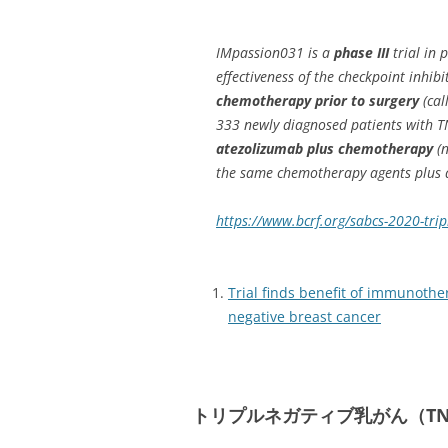
IMpassion031 is a
phase III
trial in 
effectiveness of the checkpoint inhib
chemotherapy prior to surgery
(cal
333 newly diagnosed patients with
atezolizumab plus chemotherapy
(n
the same chemotherapy agents plus a
https://www.bcrf.org/sabcs-2020-tripl
Trial finds benefit of immunothe
negative breast cancer
トリプルネガティブ乳がん（TN