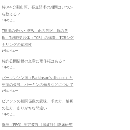
特044 分割出願、審査請求の期間はいつか
ら数える？
3件のビュー
T細胞の分化・成熟、正の選択、負の選
択、T細胞受容体（TCR）の構造、TCRシグ
ナリングの多様性
3件のビュー
特許公開情報の文章に著作権はある？
3件のビュー
パーキンソン病（Parkinson’s disease）と
発病の仮説、パーキンの働きなどについて
3件のビュー
ピアソンの相関係数の意味、求め方、解釈
の仕方、ありがちな間違い
3件のビュー
脳波（EEG）測定装置（脳波計）臨床研究