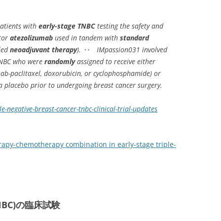
patients with
early-stage TNBC
testing the safety and
itor
atezolizumab
used in tandem with
standard
led
neoadjuvant therapy
). ‥ IMpassion031 involved
 TNBC who were
randomly
assigned to receive either
ab-paclitaxel, doxorubicin, or cyclophosphamide) or
 placebo prior to undergoing breast cancer surgery.
e-negative-breast-cancer-tnbc-clinical-trial-updates
rapy-chemotherapy combination in early-stage triple-
BC)の臨床試験