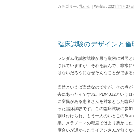
カテゴリー:
乳がん
| 投稿日:
2021年1月27日
臨床試験のデザインと倫
ランダム化試験試験が最も厳密に対照と
されていますが、それを読んで、非常に
はないだろうになぜそんなことができる
当然といえば当然なのですが、その点が
去にあったんですね。PLX4032とい
に変異がある患者さんを対象とした臨床試験で
った臨床試験です。この臨床試験に参加したい
割り付けられ、もう一人のいとこのBran
果、メラノーマの程度ではより悪かった
度合いが遅かったライアンさんが無くな