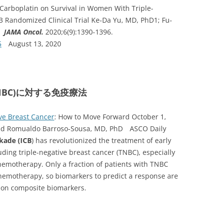
d Carboplatin on Survival in Women With Triple-
3 Randomized Clinical Trial Ke-Da Yu, MD, PhD1; Fu-
JAMA Oncol.
2020;6(9):1390-1396.
5
August 13, 2020
BC)に対する免疫療法
ve Breast Cancer
: How to Move Forward October 1,
and Romualdo Barroso-Sousa, MD, PhD ASCO Daily
kade (ICB
) has revolutionized the treatment of early
ding triple-negative breast cancer (TNBC), especially
chemotherapy.
Only a fraction of patients with TNBC
 chemotherapy
, so biomarkers to predict a response are
 on composite biomarkers.