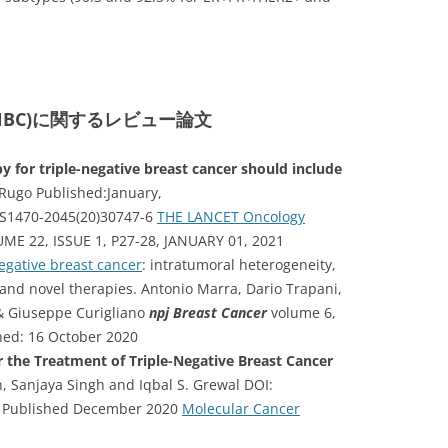
BC)に関するレビュー論文
for triple-negative breast cancer should include
Rugo Published:January,
6/S1470-2045(20)30747-6
THE LANCET Oncology
E 22, ISSUE 1, P27-28, JANUARY 01, 2021
-negative breast cancer
: intratumoral heterogeneity,
and novel therapies. Antonio Marra, Dario Trapani,
o & Giuseppe Curigliano
npj Breast Cancer
volume 6,
shed: 16 October 2020
 the Treatment of Triple-Negative Breast Cancer
 Sanjaya Singh and Iqbal S. Grewal DOI:
 Published December 2020
Molecular Cancer