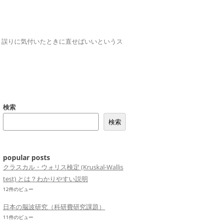
誤りは、誤りに気付いたときに直せばいいというス
検索
検索
popular posts
クラスカル・ウォリス検定 (Kruskal-Wallis
test) とは？わかりやすい説明
12件のビュー
日本の脳波研究（科研費研究課題）
11件のビュー