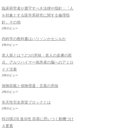
臨床研究者が遵守すべき法律や指針：「人
を対象とする医学系研究に関する倫理指
針」その他
2件のビュー
内科学の教科書はハリソンかセシルか
2件のビュー
老人斑とは？2つの意味：老人の皮膚の斑
点、アルツハイマー病患者の脳へのアミロ
イド沈着
2件のビュー
保険収載と保険償還：言葉の意味
2件のビュー
先天性完全房室ブロックとは
2件のビュー
特29第2項 進歩性 容易に思いつく動機づけ
４要素