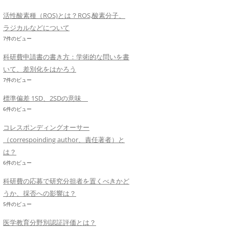
活性酸素種（ROS)とは？ROS,酸素分子、
ラジカルなどについて
7件のビュー
科研費申請書の書き方：学術的な問いを書
いて、差別化をはかろう
7件のビュー
標準偏差 1SD、2SDの意味
6件のビュー
コレスポンディングオーサー
（correspoinding author、責任著者）と
は？
6件のビュー
科研費の応募で研究分担者を置くべきかど
うか、採否への影響は？
5件のビュー
医学教育分野別認証評価とは？