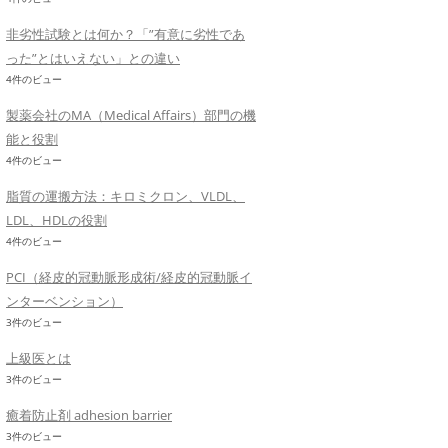
非劣性試験とは何か？「”有意に劣性であ
った”とはいえない」との違い
4件のビュー
製薬会社のMA（Medical Affairs）部門の機
能と役割
4件のビュー
脂質の運搬方法：キロミクロン、VLDL、
LDL、HDLの役割
4件のビュー
PCI（経皮的冠動脈形成術/経皮的冠動脈イ
ンターベンション）
3件のビュー
上級医とは
3件のビュー
癒着防止剤 adhesion barrier
3件のビュー