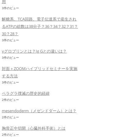
用
3件のビュー
解糖系、TCA回路、電子伝達系で産生され
るATPの総数は38分子？36？34？32？31？
30？28？
3件のビュー
γグロブリンとは？Ig Gとの違いは？
3件のビュー
対面＋ZOOMハイブリッドセミナーを実施
する方法
3件のビュー
ペラグラ撲滅の歴史的経緯
2件のビュー
mesendoderm（メゼンドダーム）とは？
2件のビュー
胸骨正中切開（心臓外科手術）とは
2件のビュー