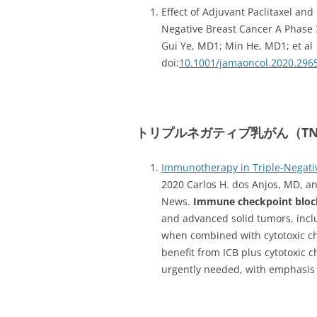
Effect of Adjuvant Paclitaxel an
Negative Breast Cancer A Phase 
Gui Ye, MD1; Min He, MD1; et al
doi:
10.1001/jamaoncol.2020.296
トリプルネガティブ乳がん（TN
Immunotherapy in Triple-Negati
2020 Carlos H. dos Anjos, MD, 
News.
Immune checkpoint bloc
and advanced solid tumors, inclu
when combined with cytotoxic 
benefit from ICB plus cytotoxic
urgently needed, with emphasis