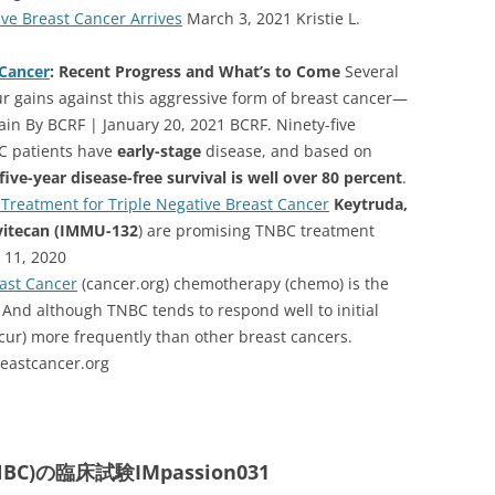
ve Breast Cancer Arrives
March 3, 2021 Kristie L.
 Cancer
: Recent Progress and What’s to Come
Several
r gains against this aggressive form of breast cancer—
main By BCRF | January 20, 2021 BCRF. Ninety-five
C patients have
early-stage
disease, and based on
five-year disease-free survival is well over 80 percent
.
 Treatment for Triple Negative Breast Cancer
Keytruda,
vitecan (IMMU-132
) are promising TNBC treatment
11, 2020
east Cancer
(cancer.org) chemotherapy (chemo) is the
And although TNBC tends to respond well to initial
cur) more frequently than other breast cancers.
eastcancer.org
)の臨床試験IMpassion031