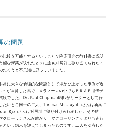
|
理の問題
の比較を可能とするということが臨床研究の教科書に説明
有望な新薬が現れたときに誰も対照群に割り当てられたく
のだろうと不思議に思っていました。
非常に大きな倫理的な問題として浮かび上がった事例が過
うロシュが開発した薬で、メラノーマの中でもＢＲＡＦ遺伝子
した。Dr. Paul Chapman医師がリーダーとして行
とこ同士の二人、Thomas McLaughlinさんは新薬に
don Ryanさんは対照群に割り付けられました。その結
マクローリンさんが助かり、マクローリンさんよりも進行
るという結末を迎えてしまったものです。二人を治療した