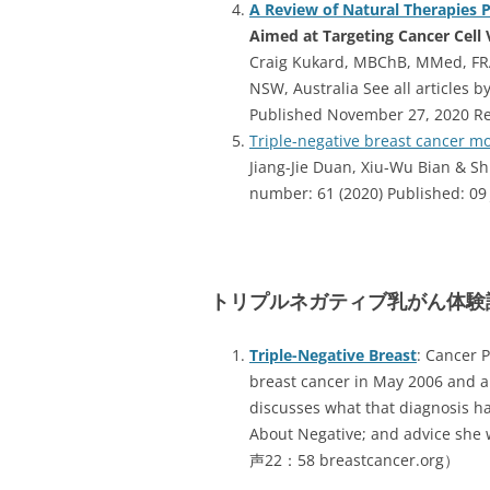
A Review of Natural Therapies P
Aimed at Targeting Cancer Cell
Craig Kukard, MBChB, MMed, FRA
NSW, Australia See all articles b
Published November 27, 2020 Rev
Triple-negative breast cancer m
Jiang-Jie Duan, Xiu-Wu Bian & S
number: 61 (2020) Published: 09
トリプルネガティブ乳がん体験
Triple-Negative Breast
: Cancer P
breast cancer in May 2006 and au
discusses what that diagnosis ha
About Negative; and advice s
声22：58 breastcancer.org）