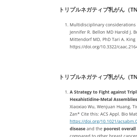
トリプルネガティブ乳がん（TN
Multidisciplinary considerations 
Jennifer R. Bellon MD Harold J. 
Mittendorf MD, PhD Tari A. King
https://doi.org/10.3322/caac.216
トリプルネガティブ乳がん（TN
A Strategy to Fight against Tri
Hexahistidine-Metal Assemblies
Xiaoxiao Wu, Wenjuan Huang, Ti
Zan* Cite this: ACS Appl. Bio Mat
https://doi.org/10.1021/acsabm.
disease
and the
poorest overall 
compared to other breast cance