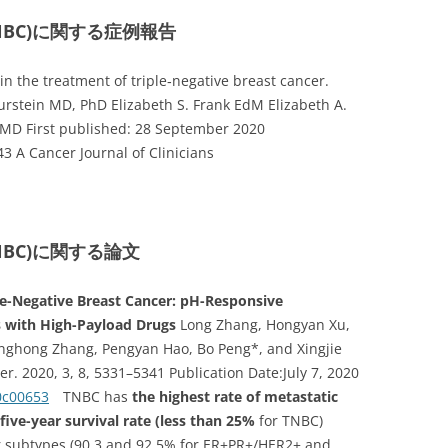
BC)に関する症例報告
in the treatment of triple‐negative breast cancer.
Burstein MD, PhD Elizabeth S. Frank EdM Elizabeth A.
 MD First published: 28 September 2020
43 A Cancer Journal of Clinicians
BC)に関する論文
ple-Negative Breast Cancer: pH-Responsive
 with High-Payload Drugs
Long Zhang, Hongyan Xu,
nghong Zhang, Pengyan Hao, Bo Peng*, and Xingjie
er. 2020, 3, 8, 5331–5341 Publication Date:July 7, 2020
0c00653
TNBC has
the highest rate of metastatic
five-year survival rate (less than 25%
for TNBC)
r subtypes (90.3 and 92.5% for ER+PR+/HER2+ and