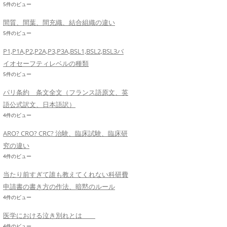
5件のビュー
間質、間葉、間充織、結合組織の違い
5件のビュー
P1,P1A,P2,P2A,P3,P3A,BSL1,BSL2,BSL3バ
イオセーフティレベルの種類
5件のビュー
パリ条約 条文全文（フランス語原文、英
語公式訳文、日本語訳）
4件のビュー
ARO? CRO? CRC? 治験、臨床試験、臨床研
究の違い
4件のビュー
当たり前すぎて誰も教えてくれない科研費
申請書の書き方の作法、暗黙のルール
4件のビュー
医学における泣き別れとは
4件のビュー