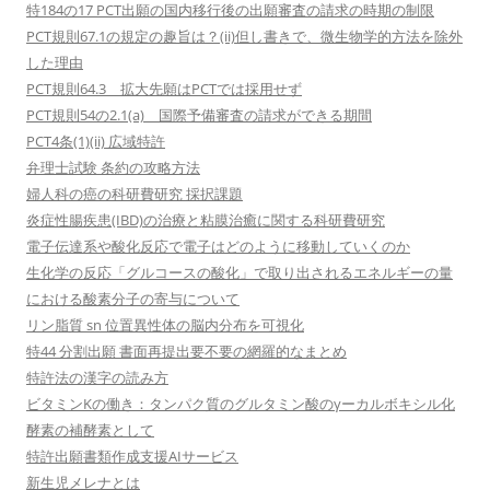
特184の17 PCT出願の国内移行後の出願審査の請求の時期の制限
PCT規則67.1の規定の趣旨は？(ii)但し書きで、微生物学的方法を除外
した理由
PCT規則64.3 拡大先願はPCTでは採用せず
PCT規則54の2.1(a) 国際予備審査の請求ができる期間
PCT4条(1)(ii) 広域特許
弁理士試験 条約の攻略方法
婦人科の癌の科研費研究 採択課題
炎症性腸疾患(IBD)の治療と粘膜治癒に関する科研費研究
電子伝達系や酸化反応で電子はどのように移動していくのか
生化学の反応「グルコースの酸化」で取り出されるエネルギーの量
における酸素分子の寄与について
リン脂質 sn 位置異性体の脳内分布を可視化
特44 分割出願 書面再提出要不要の網羅的なまとめ
特許法の漢字の読み方
ビタミンKの働き：タンパク質のグルタミン酸のγーカルボキシル化
酵素の補酵素として
特許出願書類作成支援AIサービス
新生児メレナとは