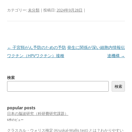
カテゴリー:
未分類
| 投稿日:
2024年9月28日
|
投
←
子宮頸がん予防のための予防
発生に関係が深い細胞内情報伝
稿
ワクチン（HPVワクチン）接種
達機構
→
ナ
ビ
検索
ゲ
検索
ー
シ
ョ
popular posts
ン
日本の脳波研究（科研費研究課題）
6件のビュー
クラスカル・ウォリス検定 (Kruskal-Wallis test) とは？わかりやすい