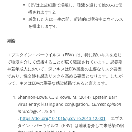
EBVは上皮細胞で増殖し、唾液を通じて他の人に伝
播されます
1
2
。
感染した人は一生の間、断続的に唾液中にウイルス
を排出します
4
。
結論
エプスタイン・バーウイルス（EBV）は、特に深いキスを通じ
て唾液を介して伝播することが広く確認されています。思春期
や若年成人において、深いキスはEBV感染の主要なリスク要因
であり、性交渉も感染リスクを高める要因となります。したが
って、キスはEBVの重要な感染経路であると言えます。
Shannon-Lowe, C., & Rowe, M. (2014). Epstein Barr
virus entry; kissing and conjugation..
Current opinion
in virology
, 4, 78-84
.
https://doi.org/10.1016/j.coviro.2013.12.001
. エプス
タイン・バーウイルス（EBV）は唾液を介して未感染の宿