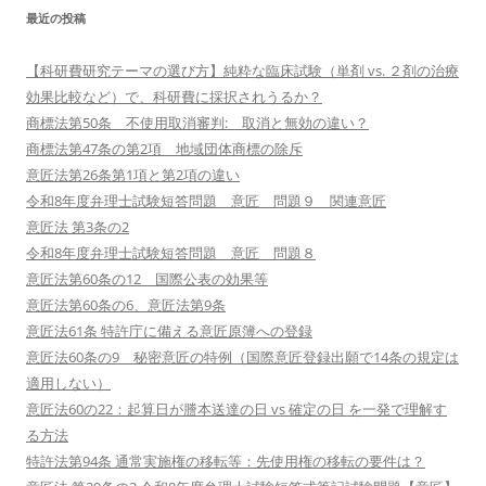
最近の投稿
【科研費研究テーマの選び方】純粋な臨床試験（単剤 vs. ２剤の治療
効果比較など）で、科研費に採択されうるか？
商標法第50条 不使用取消審判: 取消と無効の違い？
商標法第47条の第2項 地域団体商標の除斥
意匠法第26条第1項と第2項の違い
令和8年度弁理士試験短答問題 意匠 問題９ 関連意匠
意匠法 第3条の2
令和8年度弁理士試験短答問題 意匠 問題８
意匠法第60条の12 国際公表の効果等
意匠法第60条の6、意匠法第9条
意匠法61条 特許庁に備える意匠原簿への登録
意匠法60条の9 秘密意匠の特例（国際意匠登録出願で14条の規定は
適用しない）
意匠法60の22：起算日が謄本送達の日 vs 確定の日 を一発で理解す
る方法
特許法第94条 通常実施権の移転等：先使用権の移転の要件は？