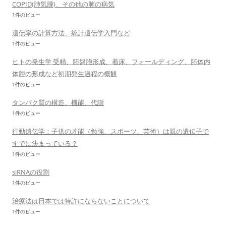
COPID(肺気腫)、その他の肺の病気
1件のビュー
遺伝率の計算方法、統計遺伝学入門など
1件のビュー
ヒトの発生学 受精、胚盤胞形成、着床、フォールディング、胚体内
体腔の形成など初期発生過程の概観
1件のビュー
タンパク質の構造、機能、代謝
1件のビュー
行動遺伝学：子供の才能（勉強、スポーツ、芸術）は親の遺伝子で
すでに決まっている？
1件のビュー
siRNAの役割
1件のビュー
治療法は日本では特許にならないことについて
1件のビュー