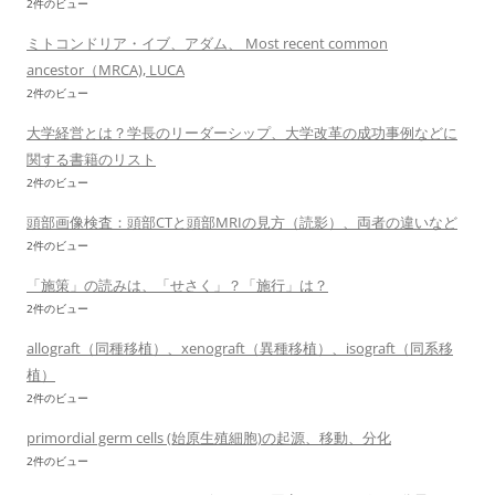
2件のビュー
ミトコンドリア・イブ、アダム、 Most recent common
ancestor（MRCA), LUCA
2件のビュー
大学経営とは？学長のリーダーシップ、大学改革の成功事例などに
関する書籍のリスト
2件のビュー
頭部画像検査：頭部CTと頭部MRIの見方（読影）、両者の違いなど
2件のビュー
「施策」の読みは、「せさく」？「施行」は？
2件のビュー
allograft（同種移植）、xenograft（異種移植）、isograft（同系移
植）
2件のビュー
primordial germ cells (始原生殖細胞)の起源、移動、分化
2件のビュー