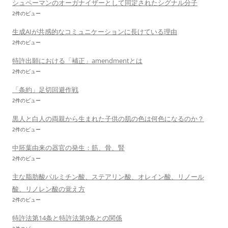
シュペーマンのオーガナイザーとして同定されたシグナル分子
2件のビュー
生成AIが共感的なコミュニケーションに長けている理由
2件のビュー
特許出願における「補正」amendmentとは
2件のビュー
「条約」足切回避作戦
2件のビュー
黒人と白人の両親から生まれた子供の肌の色は何色になるのか？
2件のビュー
中胚葉由来の器官の発生：筋、骨、腎
2件のビュー
主な脂肪酸パルミチン酸、ステアリン酸、オレイン酸、リノール
酸、リノレン酸の覚え方
2件のビュー
特許法第14条と特許法第9条との関係