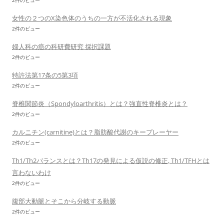
2件のビュー
女性の２つのX染色体のうちの一方が不活化される現象
2件のビュー
婦人科の癌の科研費研究 採択課題
2件のビュー
特許法第17条の5第3項
2件のビュー
脊椎関節炎（Spondyloarthritis）とは？強直性脊椎炎とは？
2件のビュー
カルニチン(carnitine)とは？脂肪酸代謝のキープレーヤー
2件のビュー
Th1/Th2バランスとは？Th17の発見による仮説の修正, Th1/TFHとは
言わないわけ
2件のビュー
腹部大動脈とそこから分岐する動脈
2件のビュー