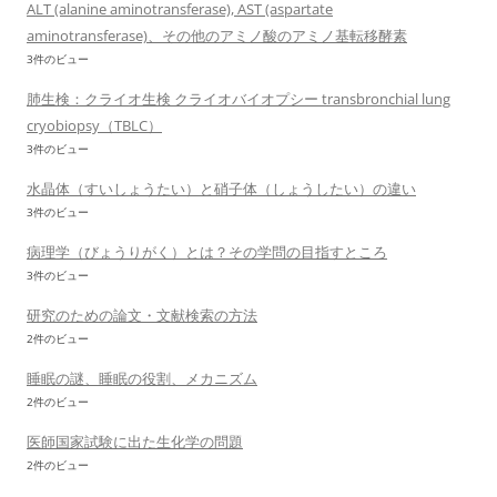
ALT (alanine aminotransferase), AST (aspartate
aminotransferase)、その他のアミノ酸のアミノ基転移酵素
3件のビュー
肺生検：クライオ生検 クライオバイオプシー transbronchial lung
cryobiopsy（TBLC）
3件のビュー
水晶体（すいしょうたい）と硝子体（しょうしたい）の違い
3件のビュー
病理学（びょうりがく）とは？その学問の目指すところ
3件のビュー
研究のための論文・文献検索の方法
2件のビュー
睡眠の謎、睡眠の役割、メカニズム
2件のビュー
医師国家試験に出た生化学の問題
2件のビュー