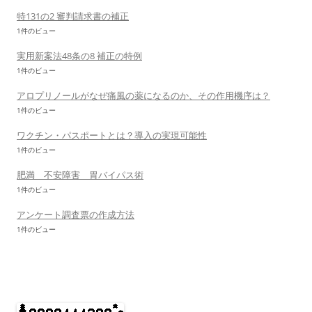
特131の2 審判請求書の補正
1件のビュー
実用新案法48条の8 補正の特例
1件のビュー
アロプリノールがなぜ痛風の薬になるのか、その作用機序は？
1件のビュー
ワクチン・パスポートとは？導入の実現可能性
1件のビュー
肥満 不安障害 胃バイパス術
1件のビュー
アンケート調査票の作成方法
1件のビュー