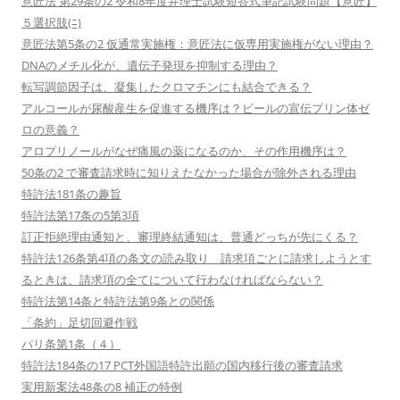
意匠法 第29条の2 令和8年度弁理士試験短答式筆記試験問題【意匠】
５選択肢(ﾆ)
意匠法第5条の2 仮通常実施権：意匠法に仮専用実施権がない理由？
DNAのメチル化が、遺伝子発現を抑制する理由？
転写調節因子は、凝集したクロマチンにも結合できる？
アルコールが尿酸産生を促進する機序は？ビールの宣伝プリン体ゼ
ロの意義？
アロプリノールがなぜ痛風の薬になるのか、その作用機序は？
50条の2 で審査請求時に知りえたなかった場合が除外される理由
特許法181条の趣旨
特許法第17条の5第3項
訂正拒絶理由通知と、審理終結通知は、普通どっちが先にくる？
特許法126条第4項の条文の読み取り 請求項ごとに請求しようとす
るときは、請求項の全てについて行わなければならない？
特許法第14条と特許法第9条との関係
「条約」足切回避作戦
パリ条第1条（４）
特許法184条の17 PCT外国語特許出願の国内移行後の審査請求
実用新案法48条の8 補正の特例