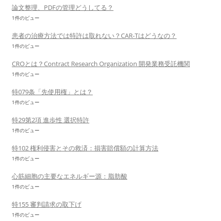
論文整理、PDFの管理どうしてる？
1件のビュー
患者の治療方法では特許は取れない？CAR-Tはどうなの？
1件のビュー
CROとは？Contract Research Organization 開発業務受託機関
1件のビュー
特079条「先使用権」とは？
1件のビュー
特29第2項 進歩性 選択特許
1件のビュー
特102 権利侵害とその救済：損害賠償額の計算方法
1件のビュー
心筋細胞の主要なエネルギー源：脂肪酸
1件のビュー
特155 審判請求の取下げ
1件のビュー