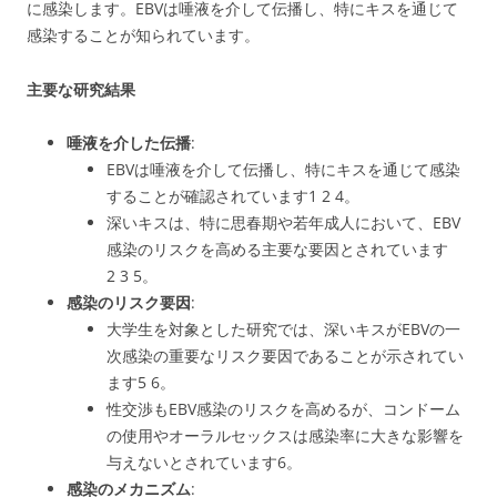
に感染します。EBVは唾液を介して伝播し、特にキスを通じて
感染することが知られています。
主要な研究結果
唾液を介した伝播
:
EBVは唾液を介して伝播し、特にキスを通じて感染
することが確認されています
1
2
4
。
深いキスは、特に思春期や若年成人において、EBV
感染のリスクを高める主要な要因とされています
2
3
5
。
感染のリスク要因
:
大学生を対象とした研究では、深いキスがEBVの一
次感染の重要なリスク要因であることが示されてい
ます
5
6
。
性交渉もEBV感染のリスクを高めるが、コンドーム
の使用やオーラルセックスは感染率に大きな影響を
与えないとされています
6
。
感染のメカニズム
: