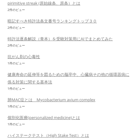
pirimitive streak (原始線条、原条）とは
2件のビュー
暗記すべき特許法条文番号ランキングトップ３０
2件のビュー
特許法逐条解説（青本）を受験対策用にAIでまとめてみた
2件のビュー
抗がん剤の心毒性
1件のビュー
健康寿命の延伸等を図るための脳卒中、心臓病その他の循環器病に
係る対策に関する基本法
1件のビュー
肺MAC症とは Mycobacterium avium complex
1件のビュー
個別化医療(personalized medicine)とは
1件のビュー
ハイステークテスト（High Stake Test）とは