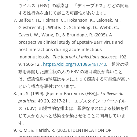
ウイルス（EBV）の感染は、「ディープキス」などの関連
する性行為を通じて起こる可能性があります。
Balfour, H., Holman, C., Hokanson, K., Lelonek, M.,
Giesbrecht, J., White, D., Schmeling, D., Webb, C.,
Cavert, W., Wang, D., & Brundage, R. (2005). A
prospective clinical study of Epstein-Barr virus and
host interactions during acute infectious
mononucleosis..
The Journal of infectious diseases
, 192
9, 1505-12 .
https://doi.org/10.1086/491740
. 通常の活
動を再開した無症状の人の EBV の経口濃度が高いこと
は、伝染性単核球症はキスによって感染する可能性が高い
という概念を裏付けています。
Jm, S. (1999). [Epstein-Barr virus (EBV)]..
La Revue du
praticien
, 49 20, 2217-21 . エプスタイン・バーウイル
ス（EBV）の慢性的な排出は、親密なキスによる接触を通
じて人から人へと感染を伝染させることに関与していま
す。
K, M., & Harish, R. (2023). IDENTIFICATION OF