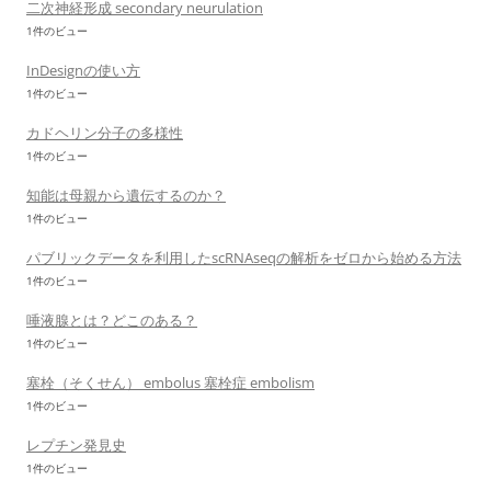
二次神経形成 secondary neurulation
1件のビュー
InDesignの使い方
1件のビュー
カドヘリン分子の多様性
1件のビュー
知能は母親から遺伝するのか？
1件のビュー
パブリックデータを利用したscRNAseqの解析をゼロから始める方法
1件のビュー
唾液腺とは？どこのある？
1件のビュー
塞栓（そくせん） embolus 塞栓症 embolism
1件のビュー
レプチン発見史
1件のビュー