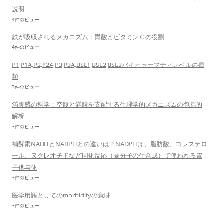
説明
4件のビュー
鉄が吸収されるメカニズム：胃酸とビタミンＣの役割
4件のビュー
P1,P1A,P2,P2A,P3,P3A,BSL1,BSL2,BSL3バイオセーフティレベルの種
類
3件のビュー
満腹感の科学：空腹と満腹を支配する生理学的メカニズムの包括的
解析
3件のビュー
補酵素NADHとNADPHとの違いは？NADPHは、脂肪酸、コレステロ
ール、ヌクレオチドなど同化反応（高分子の生合成）で使われる電
子供与体
3件のビュー
医学用語としてのmorbidityの意味
3件のビュー