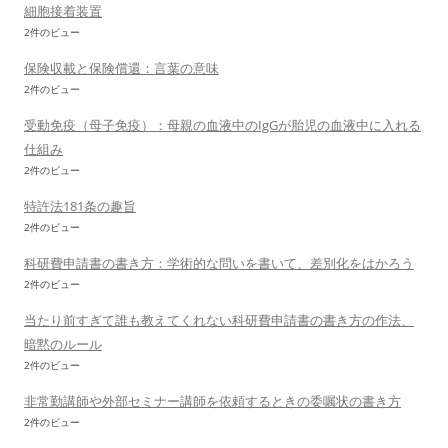
細胞接着装置
2件のビュー
保険収載と保険償還：言葉の意味
2件のビュー
受動免疫（母子免疫）：母親の血液中のIgGが胎児の血液中に入れる
仕組み
2件のビュー
特許法181条の趣旨
2件のビュー
科研費申請書の書き方：学術的な問いを書いて、差別化をはかろう
2件のビュー
当たり前すぎて誰も教えてくれない科研費申請書の書き方の作法、
暗黙のルール
2件のビュー
非常勤講師や外部セミナー講師を依頼するときの委嘱状の書き方
2件のビュー