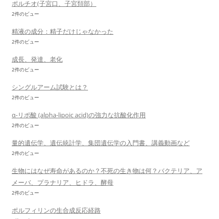
ポルチオ(子宮口、子宮頚部）
2件のビュー
精液の成分：精子だけじゃなかった
2件のビュー
成長、発達、老化
2件のビュー
シングルアーム試験とは？
2件のビュー
α-リポ酸 (alpha-lipoic acid)の強力な抗酸化作用
2件のビュー
量的遺伝学、遺伝統計学、集団遺伝学の入門書、講義動画など
2件のビュー
生物にはなぜ寿命があるのか？不死の生き物は何？バクテリア、ア
メーバ、プラナリア、ヒドラ、酵母
2件のビュー
ポルフィリンの生合成反応経路