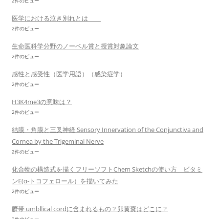
2件のビュー
医学における泣き別れとは
2件のビュー
生命医科学分野のノーベル賞と授賞対象論文
2件のビュー
感性と感受性（医学用語）（感染症学）
2件のビュー
H3K4me3の意味は？
2件のビュー
結膜・角膜と三叉神経 Sensory Innervation of the Conjunctiva and
Cornea by the Trigeminal Nerve
2件のビュー
化合物の構造式を描くフリーソフトChem Sketchの使い方 ビタミ
ンE(α-トコフェロール）を描いてみた
2件のビュー
臍帯 umbllical cordに含まれるもの？卵黄嚢はどこに？