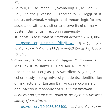
す。
Balfour, H., Odumade, O., Schmeling, D., Mullan, B.,
Ed, J., Knight, J., Vezina, H., Thomas, W., & Hogquist, K.
(2013). Behavioral, virologic, and immunologic factors
associated with acquisition and severity of primary
Epstein-Barr virus infection in university
students..
The Journal of infectious diseases
, 207 1, 80-8
.
https://doi.org/10.1093/infdis/jis646
. キスは、エプス
タイン・バーウイルス（EBV）の一次感染の重大なリスク
でした。
Crawford, D., Macsween, K., Higgins, C., Thomas, R.,
McAulay, K., Williams, H., Harrison, N., Reid, S.,
Conacher, M., Douglas, J., & Swerdlow, A. (2006). A
cohort study among university students: identification
of risk factors for Epstein-Barr virus seroconversion
and infectious mononucleosis..
Clinical infectious
diseases : an official publication of the Infectious Diseases
Society of America
, 43 3, 276-82
.
https://doi.org/10.1086/505400
. エプスタイン・バー