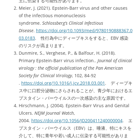
主に伝染する可能性があります。
Meier, J. (2021). Epstein-Barr virus and other causes
of the infectious mononucleosis
syndrome.
Schlossberg’s Clinical Infectious
Disease
.
https://doi.org/10.1093/med/9780190888367.0
03.0183
. 性行為中にディープキスをすると、EBV 感染
のリスクが高まります。
Dunmire, S., Verghese, P., & Balfour, H. (2018).
Primary Epstein-Barr virus infection..
Journal of clinical
virology : the official publication of the Pan American
Society for Clinical Virology
, 102, 84-92
.
https://doi.org/10.1016/j.jcv.2018.03.001
. ディープキ
ス中に口腔分泌物にさらされることが、青少年におけるエ
プスタイン・バーウイルスの一次感染の主な原因です。
Hirschmann, J. (2004). Epstein-Barr Virus and Genital
Ulcers.
NEJM Journal Watch
,
2004.
https://doi.org/10.1056/JD200411240000004
. エ
プスタイン・バーウイルス（EBV）は、唾液、特にキスを
介して、特に青年や若い成人に伝染する可能性がありま