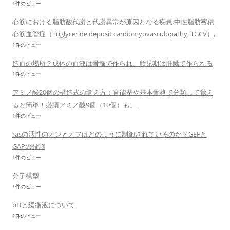
1件のビュー
心筋における脂肪酸代謝と代謝異常が原因となる疾患:中性脂肪蓄積
心筋血管症（Triglyceride deposit cardiomyovasculopathy, TGCV）,
1件のビュー
造血の場所？成体の血液は骨髄で作られ、胎児期は肝臓で作られる
1件のビュー
アミノ酸20個の構造式の覚え方：官能基や基本骨格で分類して覚え
ると簡単！必須アミノ酸9個（10個）も。
1件のビュー
rasの活性のオンとオフはどのように制御されているのか？GEFと
GAPの役割
1件のビュー
分子模型
1件のビュー
pHと緩衝液について
1件のビュー