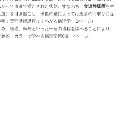
広がって血液で満たされた状態、すなわち、
食道静脈瘤
を生
吐血）を引き起こし、出血の量によっては患者の命取りにな
照：専門基礎講座よくわかる病理学1~2ページ）
くみ、経過、転帰といった一連の過程を調べることにより、
参照：カラーで学べる病理学第6版 4ページ）