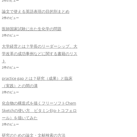
2件のビュー
論文で使える英語表現の目的別まとめ
2件のビュー
医師国家試験に出た生化学の問題
2件のビュー
大学経営とは？学長のリーダーシップ、大
学改革の成功事例などに関する書籍のリス
ト
2件のビュー
practice gap とは？研究（成果）と臨床
（実践）との間の溝
2件のビュー
化合物の構造式を描くフリーソフトChem
Sketchの使い方 ビタミンE(α-トコフェロ
ール）を描いてみた
2件のビュー
研究のための論文・文献検索の方法