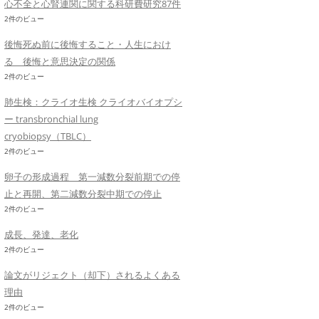
心不全と心腎連関に関する科研費研究87件
2件のビュー
後悔死ぬ前に後悔すること・人生におけ
る 後悔と意思決定の関係
2件のビュー
肺生検：クライオ生検 クライオバイオプシ
ー transbronchial lung
cryobiopsy（TBLC）
2件のビュー
卵子の形成過程 第一減数分裂前期での停
止と再開、第二減数分裂中期での停止
2件のビュー
成長、発達、老化
2件のビュー
論文がリジェクト（却下）されるよくある
理由
2件のビュー