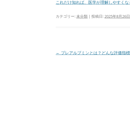
これだけ知れば、医学が理解しやすくなる
カテゴリー:
未分類
| 投稿日:
2025年8月26日
投
←
プレアルブミンとは？どんな評価指標
稿
ナ
ビ
ゲ
ー
シ
ョ
ン