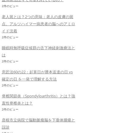
2件のビュー
老人斑とは？2つの意味：老人の皮膚の斑
点、アルツハイマー病患者の脳へのアミロ
イド沈着
2件のビュー
睡眠時無呼吸症候群の舌下神経刺激療法と
は
2件のビュー
意匠法60の22：起算日が謄本送達の日 vs
確定の日 を一発で理解する方法
2件のビュー
脊椎関節炎（Spondyloarthritis）とは？強
直性脊椎炎とは？
2件のビュー
彦根市立病院で脳動脈瘤脳を下垂体腫瘍と
誤診