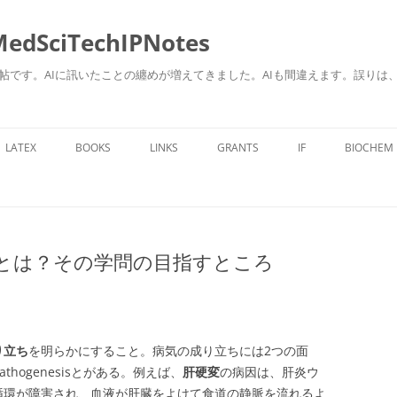
ciTechIPNotes
自身のための勉強帖です。AIに訊いたことの纏めが増えてきました。AIも間違えます。
コ
ン
LATEX
BOOKS
LINKS
GRANTS
IF
BIOCHEM
テ
ン
ツ
へ
ス
キ
ッ
プ
とは？その学問の目指すところ
り立ち
を明らかにすること。病気の成り立ちには2つの面
athogenesisとがある。例えば、
肝硬変
の病因は、肝炎ウ
循環が障害され、血液が肝臓をよけて食道の静脈を流れるよ