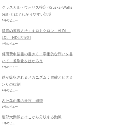
クラスカル・ウォリス検定 (Kruskal-Wallis
test) とは？わかりやすい説明
5件のビュー
脂質の運搬方法：キロミクロン、VLDL、
LDL、HDLの役割
4件のビュー
科研費申請書の書き方：学術的な問いを書
いて、差別化をはかろう
4件のビュー
鉄が吸収されるメカニズム：胃酸とビタミ
ンＣの役割
4件のビュー
内胚葉由来の器官、組織
3件のビュー
腹部大動脈とそこから分岐する動脈
3件のビュー