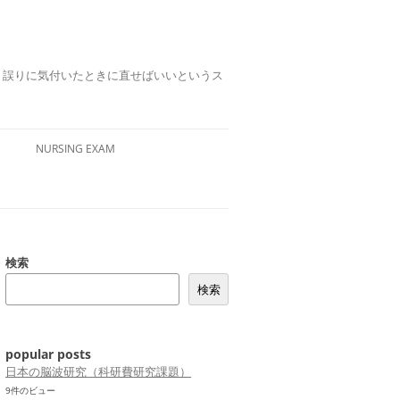
誤りは、誤りに気付いたときに直せばいいというス
NURSING EXAM
検索
検索
popular posts
日本の脳波研究（科研費研究課題）
9件のビュー