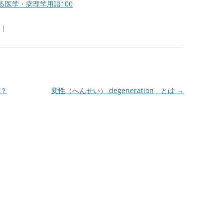
医学・病理学用語100
|
？
変性（へんせい） degeneration とは
→