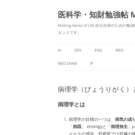
医科学・知財勉強帖 MedS
Making Sense of Life 自分
タンスです。
AI
DEV
ENG
MED
MED EXAM
IP
病理学（びょうりがく）
病理学とは
病理学の目標の一つは、
病気の成
「
病因
」 etiologyと「
病理発生
」p
イルスの感染。肝硬変では肝臓の