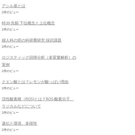
アシル基とは
2件のビュー
特39 先願 下位概念と上位概念
2件のビュー
婦人科の癌の科研費研究 採択課題
2件のビュー
ロジスティック回帰分析（多変量解析）の
実例
2件のビュー
クエン酸とは？レモンが酸っぱい理由
2件のビュー
活性酸素種（ROS)とは？ROS,酸素分子、
ラジカルなどについて
2件のビュー
遺伝と環境、多様性
2件のビュー