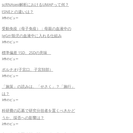
scRNAseq解析におけるUMAPって何？
tSNEとの違いは？
3件のビュー
受動免疫（母子免疫）：母親の血液中の
IgGが胎児の血液中に入れる仕組み
3件のビュー
標準偏差 1SD、2SDの意味
3件のビュー
ポルチオ(子宮口、子宮頚部）
3件のビュー
「施策」の読みは、「せさく」？「施行」
は？
3件のビュー
科研費の応募で研究分担者を置くべきかど
うか、採否への影響は？
2件のビュー