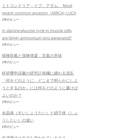
ミトコンドリア・イブ、アダム、 Most
recent common ancestor（MRCA), LUCA
2件のビュー
In alanine-glucose cycle in muscle cells,
are NH4+ ammonium ions generated?
2件のビュー
保険収載と保険償還：言葉の意味
2件のビュー
科研費申請書の研究計画欄に纏わる混乱
「何をどのように、どこまで明らかにしよ
うとするのか」には何をどのように書けば
よいのか？
2件のビュー
水晶体（すいしょうたい）と硝子体（しょ
うしたい）の違い
2件のビュー
血清療法は今でも使われているの？