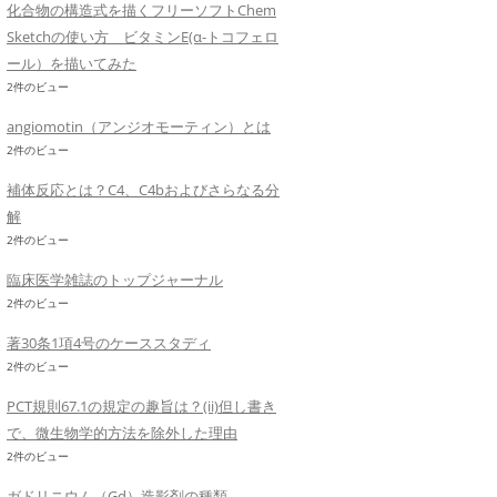
化合物の構造式を描くフリーソフトChem
Sketchの使い方 ビタミンE(α-トコフェロ
ール）を描いてみた
2件のビュー
angiomotin（アンジオモーティン）とは
2件のビュー
補体反応とは？C4、C4bおよびさらなる分
解
2件のビュー
臨床医学雑誌のトップジャーナル
2件のビュー
著30条1項4号のケーススタディ
2件のビュー
PCT規則67.1の規定の趣旨は？(ii)但し書き
で、微生物学的方法を除外した理由
2件のビュー
ガドリニウム（Gd）造影剤の種類