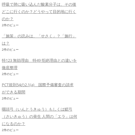
呼吸で肺に吸い込んだ酸素分子は、その後
どこに行くのか？どうやって目的地に行く
のか？
2件のビュー
「施策」の読みは、「せさく」？「施行」
は？
2件のビュー
特123 無効理由 特49 拒絶理由との違いを
徹底整理
2件のビュー
PCT規則54の2.1(a) 国際予備審査の請求
ができる期間
2件のビュー
咽頭弓（いんとうきゅう）もしくは鰓弓
（さいきゅう）の発生 人間の「エラ」は何
になるのか？
2件のビュー