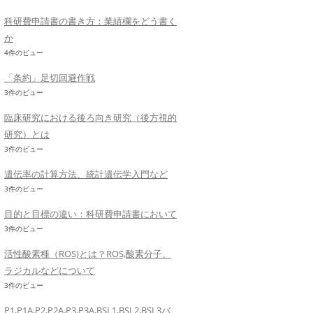
科研費申請書の書き方：業績欄をどう書く
か
4件のビュー
「条約」足切回避作戦
3件のビュー
臨床研究における後ろ向き研究（後方視的
研究）とは
3件のビュー
遺伝率の計算方法、統計遺伝学入門など
3件のビュー
目的と目標の違い：科研費申請書において
3件のビュー
活性酸素種（ROS)とは？ROS,酸素分子、
ラジカルなどについて
3件のビュー
P1,P1A,P2,P2A,P3,P3A,BSL1,BSL2,BSL3バ