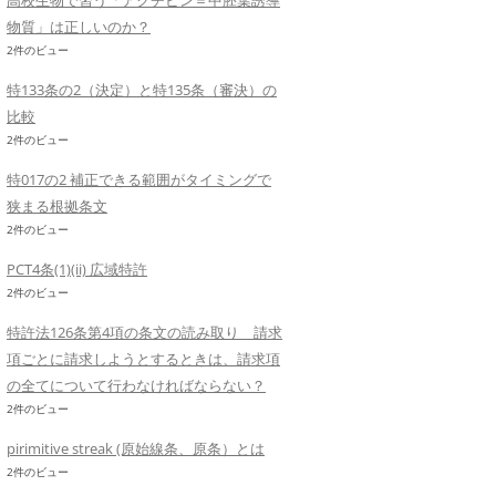
高校生物で習う「アクチビン＝中胚葉誘導
物質」は正しいのか？
2件のビュー
特133条の2（決定）と特135条（審決）の
比較
2件のビュー
特017の2 補正できる範囲がタイミングで
狭まる根拠条文
2件のビュー
PCT4条(1)(ii) 広域特許
2件のビュー
特許法126条第4項の条文の読み取り 請求
項ごとに請求しようとするときは、請求項
の全てについて行わなければならない？
2件のビュー
pirimitive streak (原始線条、原条）とは
2件のビュー