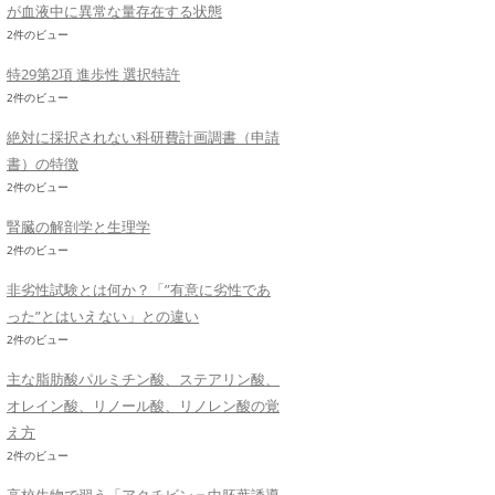
が血液中に異常な量存在する状態
2件のビュー
特29第2項 進歩性 選択特許
2件のビュー
絶対に採択されない科研費計画調書（申請
書）の特徴
2件のビュー
腎臓の解剖学と生理学
2件のビュー
非劣性試験とは何か？「”有意に劣性であ
った”とはいえない」との違い
2件のビュー
主な脂肪酸パルミチン酸、ステアリン酸、
オレイン酸、リノール酸、リノレン酸の覚
え方
2件のビュー