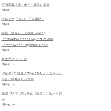
医師国家試験に出た生化学の問題
2件のビュー
ポルチオ(子宮口、子宮頚部）
2件のビュー
結膜・角膜と三叉神経 Sensory
Innervation of the Conjunctiva and
Cornea by the Trigeminal Nerve
2件のビュー
新生児メレナとは
2件のビュー
50条の2 で審査請求時に知りえたなかった
場合が除外される理由
2件のビュー
脳波（EEG）測定装置（脳波計）臨床研究
用
2件のビュー