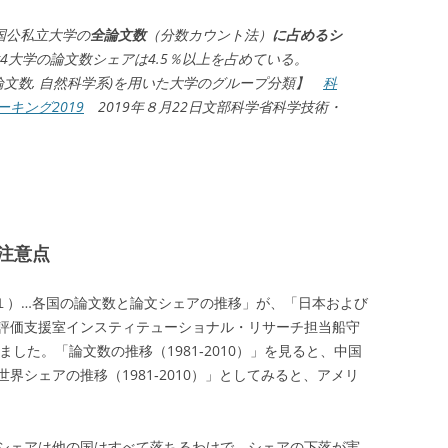
国公私立大学の
全論文数
（分数カウント法）
に占めるシ
4大学の論文数シェアは4.5％以上を占めている。
年の論文数, 自然科学系)を用いた大学のグループ分類】
科
キング2019
2019年８月22日文部科学省科学技術・
注意点
１）…各国の論文数と論文シェアの推移」が、「日本および
評価支援室インスティテューショナル・リサーチ担当船守
ました。「論文数の推移（1981‐2010）」を見ると、中国
界シェアの推移（1981‐2010）」としてみると、アメリ
シェアは他の国はすべて落ちるわけで、シェアの下落が実