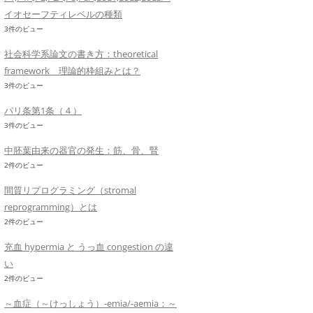
イオセーフティレベルの種類
3件のビュー
社会科学系論文の書き方：theoretical
framework 理論的枠組みとは？
3件のビュー
パリ条第1条（４）
3件のビュー
中胚葉由来の器官の発生：筋、骨、腎
2件のビュー
間質リプログラミング（stromal
reprogramming）とは
2件のビュー
充血 hypermia と うっ血 congestion の違
い
2件のビュー
～血症（～けっしょう）-emia/-aemia：～