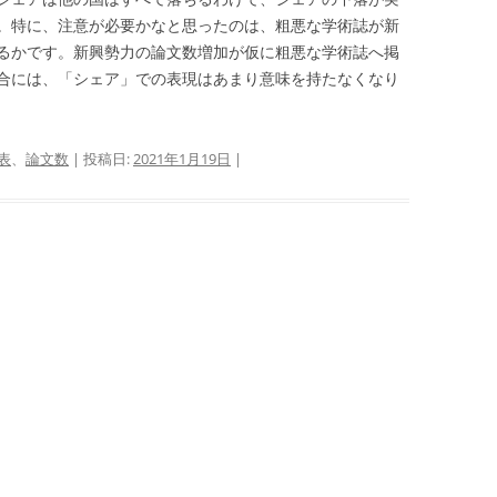
。特に、注意が必要かなと思ったのは、粗悪な学術誌が新
るかです。新興勢力の論文数増加が仮に粗悪な学術誌へ掲
合には、「シェア」での表現はあまり意味を持たなくなり
表
、
論文数
| 投稿日:
2021年1月19日
|