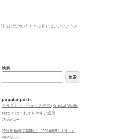
誤りは、誤りに気付いたときに直せばいいというス
検索
検索
popular posts
クラスカル・ウォリス検定 (Kruskal-Wallis
test) とは？わかりやすい説明
7件のビュー
特許出願非公開制度（2024年5月1日～）
4件のビュー