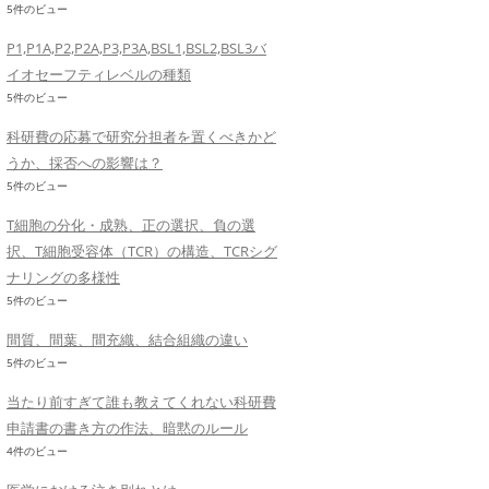
5件のビュー
P1,P1A,P2,P2A,P3,P3A,BSL1,BSL2,BSL3バ
イオセーフティレベルの種類
5件のビュー
科研費の応募で研究分担者を置くべきかど
うか、採否への影響は？
5件のビュー
T細胞の分化・成熟、正の選択、負の選
択、T細胞受容体（TCR）の構造、TCRシグ
ナリングの多様性
5件のビュー
間質、間葉、間充織、結合組織の違い
5件のビュー
当たり前すぎて誰も教えてくれない科研費
申請書の書き方の作法、暗黙のルール
4件のビュー