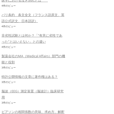
医学における泣き別れとは
4件のビュー
パリ条約 条文全文（フランス語原文、英
語公式訳文、日本語訳）
4件のビュー
非劣性試験とは何か？「”有意に劣性であ
った”とはいえない」との違い
4件のビュー
製薬会社のMA（Medical Affairs）部門の機
能と役割
3件のビュー
特許公開情報の文章に著作権はある？
3件のビュー
脳波（EEG）測定装置（脳波計）臨床研究
用
3件のビュー
ピアソンの相関係数の意味、求め方、解釈