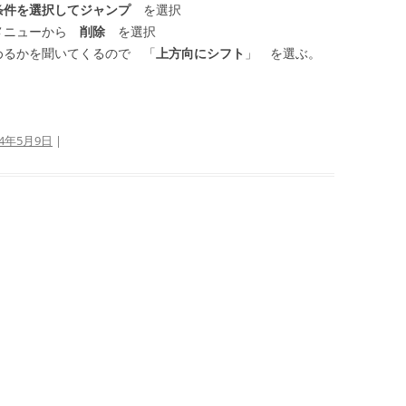
条件を選択してジャンプ
を選択
メニューから
削除
を選択
めるかを聞いてくるので 「
上方向にシフト
」 を選ぶ。
24年5月9日
|