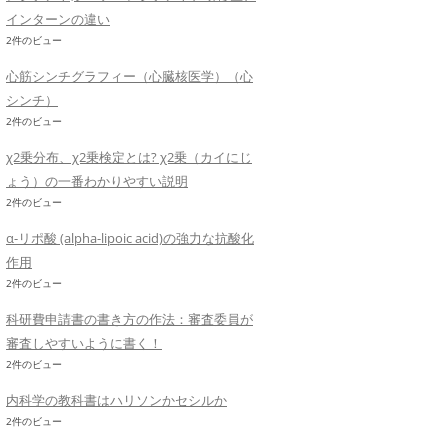
インターンの違い
2件のビュー
心筋シンチグラフィー（心臓核医学）（心
シンチ）
2件のビュー
χ2乗分布、χ2乗検定とは? χ2乗（カイにじ
ょう）の一番わかりやすい説明
2件のビュー
α-リポ酸 (alpha-lipoic acid)の強力な抗酸化
作用
2件のビュー
科研費申請書の書き方の作法：審査委員が
審査しやすいように書く！
2件のビュー
内科学の教科書はハリソンかセシルか
2件のビュー