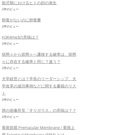
胎児期におけるヒトの顔の発生
2件のビュー
卵黄がないのに卵黄嚢
2件のビュー
H3K4me3の意味は？
2件のビュー
状態ｎから状態ｎへ遷移する確率は、状態
ｎに存在する確率と同じ？違う？
2件のビュー
大学経営とは？学長のリーダーシップ、大
学改革の成功事例などに関する書籍のリス
ト
2件のビュー
肺の画像所見「すりガラス」の意味は？？
2件のビュー
黄斑前膜 Premacular Membrane / 黄斑上
膜 Epiretinal Membrane (ERM) とは