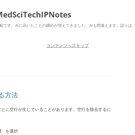
ciTechIPNotes
自身のための勉強帖です。AIに訊いたことの纏めが増えてきました。AIも間違えます。
コンテンツへスキップ
る方法
ごとに空行が生じていることがあります。空行を除去するに
択
を選択