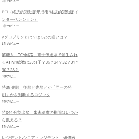
3件のビュー
PCI（経皮的冠動脈形成術/経皮的冠動脈イ
ンターベンション）
3件のビュー
γグロブリンとは？Ig Gとの違いは？
3件のビュー
解糖系、TCA回路、電子伝達系で産生され
るATPの総数は38分子？36？34？32？31？
30？28？
3件のビュー
特39 先願 後願と先願とが「同一の発
明」かを判断するロジック
3件のビュー
特044 分割出願、審査請求の期間はいつか
ら数える？
3件のビュー
レジデント,シニア・レジデント、研修医、