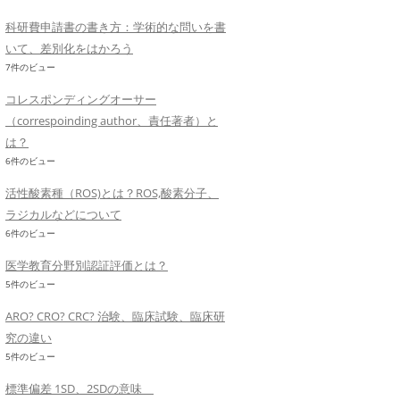
科研費申請書の書き方：学術的な問いを書
いて、差別化をはかろう
7件のビュー
コレスポンディングオーサー
（correspoinding author、責任著者）と
は？
6件のビュー
活性酸素種（ROS)とは？ROS,酸素分子、
ラジカルなどについて
6件のビュー
医学教育分野別認証評価とは？
5件のビュー
ARO? CRO? CRC? 治験、臨床試験、臨床研
究の違い
5件のビュー
標準偏差 1SD、2SDの意味