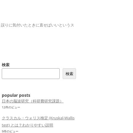
誤りは、誤りに気付いたときに直せばいいというス
検索
検索
popular posts
日本の脳波研究（科研費研究課題）
12件のビュー
クラスカル・ウォリス検定 (Kruskal-Wallis
test) とは？わかりやすい説明
9件のビュー