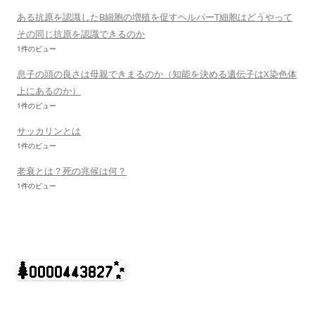
ある抗原を認識したB細胞の増殖を促すヘルパーT細胞はどうやって
その同じ抗原を認識できるのか
1件のビュー
息子の頭の良さは母親できまるのか（知能を決める遺伝子はX染色体
上にあるのか）
1件のビュー
サッカリンとは
1件のビュー
老衰とは？死の兆候は何？
1件のビュー