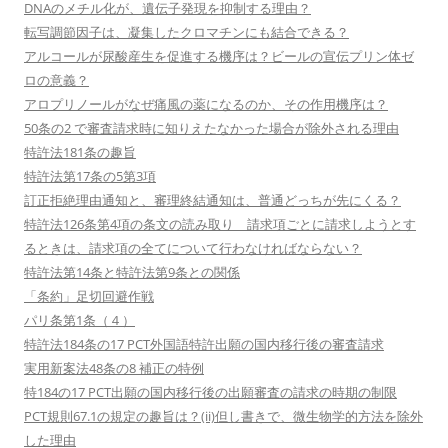
DNAのメチル化が、遺伝子発現を抑制する理由？
転写調節因子は、凝集したクロマチンにも結合できる？
アルコールが尿酸産生を促進する機序は？ビールの宣伝プリン体ゼ
ロの意義？
アロプリノールがなぜ痛風の薬になるのか、その作用機序は？
50条の2 で審査請求時に知りえたなかった場合が除外される理由
特許法181条の趣旨
特許法第17条の5第3項
訂正拒絶理由通知と、審理終結通知は、普通どっちが先にくる？
特許法126条第4項の条文の読み取り 請求項ごとに請求しようとす
るときは、請求項の全てについて行わなければならない？
特許法第14条と特許法第9条との関係
「条約」足切回避作戦
パリ条第1条（４）
特許法184条の17 PCT外国語特許出願の国内移行後の審査請求
実用新案法48条の8 補正の特例
特184の17 PCT出願の国内移行後の出願審査の請求の時期の制限
PCT規則67.1の規定の趣旨は？(ii)但し書きで、微生物学的方法を除外
した理由