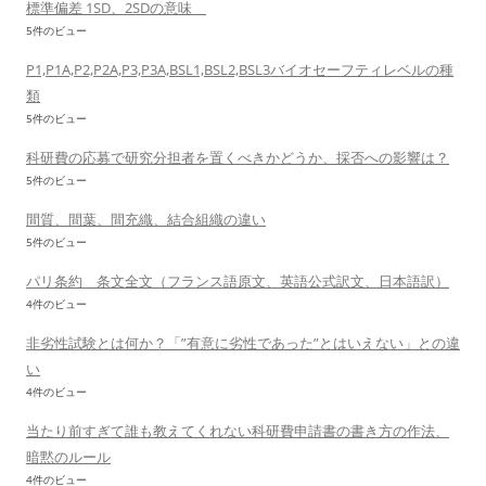
標準偏差 1SD、2SDの意味
5件のビュー
P1,P1A,P2,P2A,P3,P3A,BSL1,BSL2,BSL3バイオセーフティレベルの種
類
5件のビュー
科研費の応募で研究分担者を置くべきかどうか、採否への影響は？
5件のビュー
間質、間葉、間充織、結合組織の違い
5件のビュー
パリ条約 条文全文（フランス語原文、英語公式訳文、日本語訳）
4件のビュー
非劣性試験とは何か？「”有意に劣性であった”とはいえない」との違
い
4件のビュー
当たり前すぎて誰も教えてくれない科研費申請書の書き方の作法、
暗黙のルール
4件のビュー