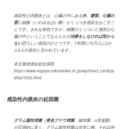
感染性心内膜炎とは 心臓の中にある
弁、腱索、心臓の
壁
に細菌（いわゆるばい菌）がくっつき感染をおこすこ
とです。まれな病気ですが、細菌のくっついた場所が心
臓の中ということでなんらかの
治療をしなければ助から
ない
恐ろしい病気のひとつです。1年間に10万人に2か
ら6人の発症と言われています。
名古屋徳洲会総合病院
https://www.nagoya.tokushukai.or.jp/wp/heart_cardiop
athy/1692.html
感染性内膜炎の起因菌
グラム陽性球菌
（
黄色ブドウ球菌
、腸球菌、α溶連菌）
が圧倒的に多く、グラム陰性桿菌は非常に稀。それ以外