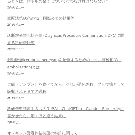
るときは、請求項の全てについて行わなければならない？
2件のビュー
意匠法第60条の12 国際公表の効果等
2件のビュー
診断群分類包括評価 (Diagnosis Procedure Combination; DPC)に関
する科研費研究
2件のビュー
脳動脈瘤(cerebral aneurysm)を治療するためのコイル塞栓術(Coil
embolization)とは
2件のビュー
ご飯（デンプン）を食べてから、それが消化され、ブドウ糖として
吸収されるまでの過程
2件のビュー
科研費申請書を３つの生成AI、ChatGPT4o、Claude、Perplexityに
書かせたら、驚くほど違う結果に
2件のビュー
オレキシン受容体拮抗薬の特許に関して