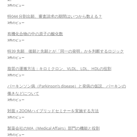
3件のビュー
特044 分割出願、審査請求の期間はいつから数える？
3件のビュー
有機化合物の中の原子の酸化数
3件のビュー
特39 先願 後願と先願とが「同一の発明」かを判断するロジック
3件のビュー
脂質の運搬方法：キロミクロン、VLDL、LDL、HDLの役割
3件のビュー
パーキンソン病（Parkinson’s disease）と発病の仮説、パーキンの
働きなどについて
3件のビュー
対面＋ZOOMハイブリッドセミナーを実施する方法
3件のビュー
製薬会社のMA（Medical Affairs）部門の機能と役割
3件のビュー