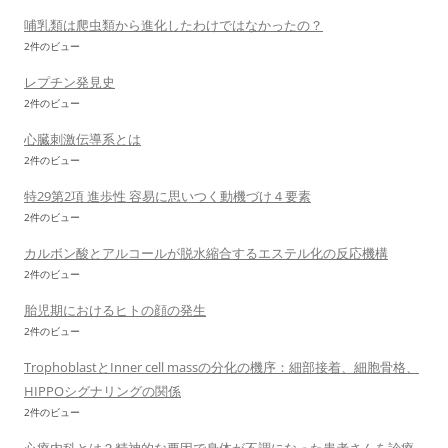
哺乳類は爬虫類から進化したわけではなかったの？
2件のビュー
レプチン発見史
2件のビュー
心臓刺激伝導系とは
2件のビュー
特29第2項 進歩性 容易に思いつく動機づけ４要素
2件のビュー
カルボン酸とアルコールが脱水縮合するエステル化の反応機構
2件のビュー
胎児期におけるヒトの顔の発生
2件のビュー
TrophoblastとInner cell massの分化の機序：細部接着、細胞骨格、
HIPPOシグナリングの関係
2件のビュー