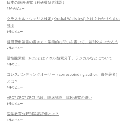
日本の脳波研究（科研費研究課題）
12件のビュー
クラスカル・ウォリス検定 (Kruskal-Wallis test) とは？わかりやすい
説明
9件のビュー
科研費申請書の書き方：学術的な問いを書いて、差別化をはかろう
7件のビュー
活性酸素種（ROS)とは？ROS,酸素分子、ラジカルなどについて
6件のビュー
コレスポンディングオーサー（correspoinding author、責任著者）
とは？
6件のビュー
ARO? CRO? CRC? 治験、臨床試験、臨床研究の違い
5件のビュー
医学教育分野別認証評価とは？
5件のビュー