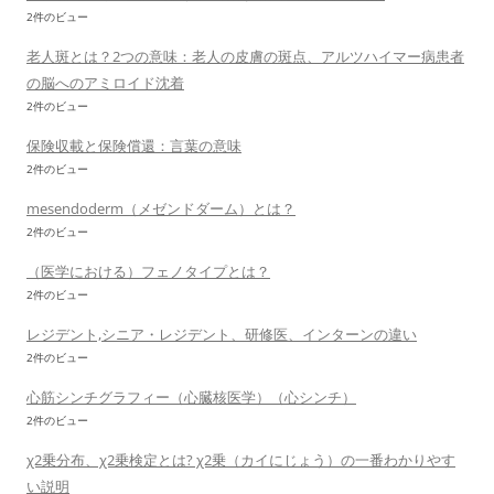
2件のビュー
老人斑とは？2つの意味：老人の皮膚の斑点、アルツハイマー病患者
の脳へのアミロイド沈着
2件のビュー
保険収載と保険償還：言葉の意味
2件のビュー
mesendoderm（メゼンドダーム）とは？
2件のビュー
（医学における）フェノタイプとは？
2件のビュー
レジデント,シニア・レジデント、研修医、インターンの違い
2件のビュー
心筋シンチグラフィー（心臓核医学）（心シンチ）
2件のビュー
χ2乗分布、χ2乗検定とは? χ2乗（カイにじょう）の一番わかりやす
い説明