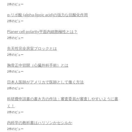
2件のビュー
α-リポ酸 (alpha-lipoic acid)の強力な抗酸化作用
2件のビュー
Planer cell polarity平面内細胞極性とは？
2件のビュー
先天性完全房室ブロックとは
2件のビュー
胸骨正中切開（心臓外科手術）とは
2件のビュー
日本人医師がアメリカで医師として働く方法
2件のビュー
科研費申請書の書き方の作法：審査委員が審査しやすいように書
く！
2件のビュー
内科学の教科書はハリソンかセシルか
2件のビュー