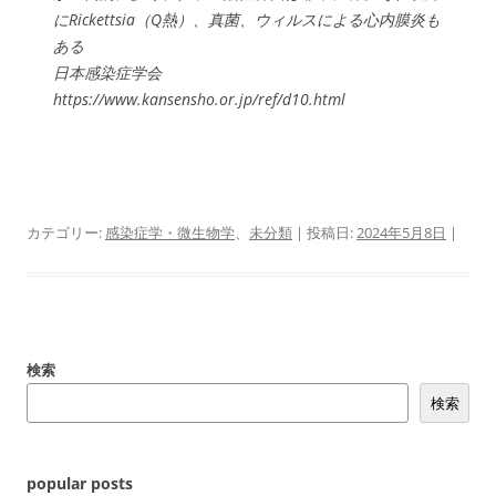
に
Rickettsia
（Q熱）、真菌、ウィルスによる心内膜炎も
ある
日本感染症学会
https://www.kansensho.or.jp/ref/d10.html
カテゴリー:
感染症学・微生物学
、
未分類
| 投稿日:
2024年5月8日
|
検索
検索
popular posts