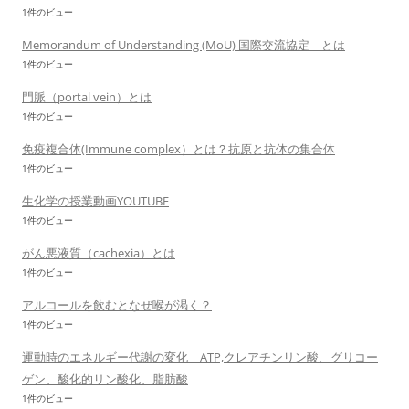
1件のビュー
Memorandum of Understanding (MoU) 国際交流協定 とは
1件のビュー
門脈（portal vein）とは
1件のビュー
免疫複合体(Immune complex）とは？抗原と抗体の集合体
1件のビュー
生化学の授業動画YOUTUBE
1件のビュー
がん悪液質（cachexia）とは
1件のビュー
アルコールを飲むとなぜ喉が渇く？
1件のビュー
運動時のエネルギー代謝の変化 ATP,クレアチンリン酸、グリコー
ゲン、酸化的リン酸化、脂肪酸
1件のビュー