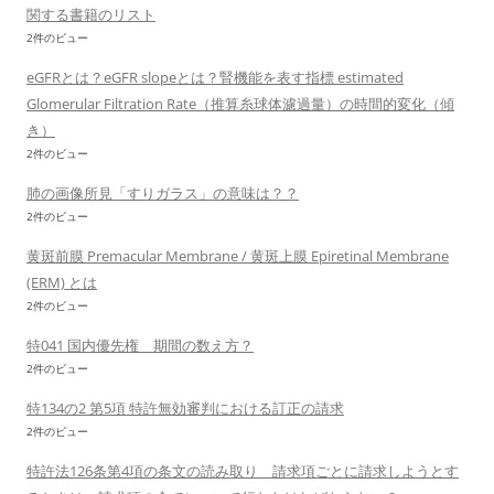
関する書籍のリスト
2件のビュー
eGFRとは？eGFR slopeとは？腎機能を表す指標 estimated
Glomerular Filtration Rate（推算糸球体濾過量）の時間的変化（傾
き）
2件のビュー
肺の画像所見「すりガラス」の意味は？？
2件のビュー
黄斑前膜 Premacular Membrane / 黄斑上膜 Epiretinal Membrane
(ERM) とは
2件のビュー
特041 国内優先権 期間の数え方？
2件のビュー
特134の2 第5項 特許無効審判における訂正の請求
2件のビュー
特許法126条第4項の条文の読み取り 請求項ごとに請求しようとす