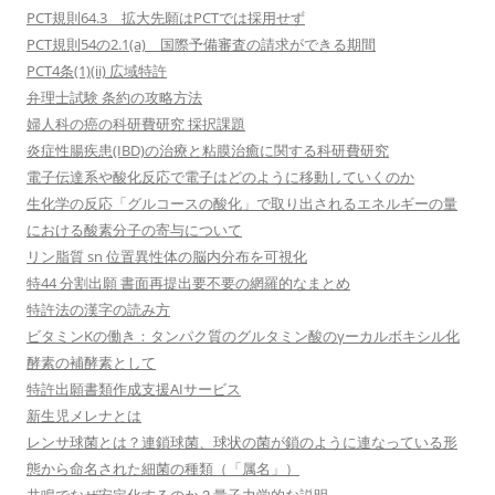
PCT規則64.3 拡大先願はPCTでは採用せず
PCT規則54の2.1(a) 国際予備審査の請求ができる期間
PCT4条(1)(ii) 広域特許
弁理士試験 条約の攻略方法
婦人科の癌の科研費研究 採択課題
炎症性腸疾患(IBD)の治療と粘膜治癒に関する科研費研究
電子伝達系や酸化反応で電子はどのように移動していくのか
生化学の反応「グルコースの酸化」で取り出されるエネルギーの量
における酸素分子の寄与について
リン脂質 sn 位置異性体の脳内分布を可視化
特44 分割出願 書面再提出要不要の網羅的なまとめ
特許法の漢字の読み方
ビタミンKの働き：タンパク質のグルタミン酸のγーカルボキシル化
酵素の補酵素として
特許出願書類作成支援AIサービス
新生児メレナとは
レンサ球菌とは？連鎖球菌、球状の菌が鎖のように連なっている形
態から命名された細菌の種類（「属名」）