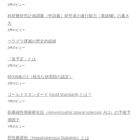
2件のビュー
科研費研究計画調書（申請書）研究者の遂行能力（業績欄）の書き
方
2件のビュー
ペラグラ撲滅の歴史的経緯
2件のビュー
「仮予定」とは
2件のビュー
特038条の3（相当な損害額の認定）
2件のビュー
ゴールドスタンダード (Gold Standard) とは？
1件のビュー
筋萎縮性側索硬化症（Amyotrophic lateral sclerosis; ALS）の予後予
測因子
1件のビュー
肝性糖尿病（Hepatogenous Diabetes）とは