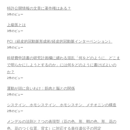
特許公開情報の文章に著作権はある？
3件のビュー
上級医とは
3件のビュー
PCI（経皮的冠動脈形成術/経皮的冠動脈インターベンション）
3件のビュー
科研費申請書の研究計画欄に纏わる混乱「何をどのように、どこま
で明らかにしようとするのか」には何をどのように書けばよいの
か？
2件のビュー
運動が頭に良いわけ：筋肉と脳との関係
2件のビュー
システイン、ホモシステイン、ホモシスチン、メチオニンの構造
2件のビュー
メンデルの法則と７つの表現型（豆の色、形、鞘の色、形、花の
色、花のつく位置、背丈）に対応する責任遺伝子の同定