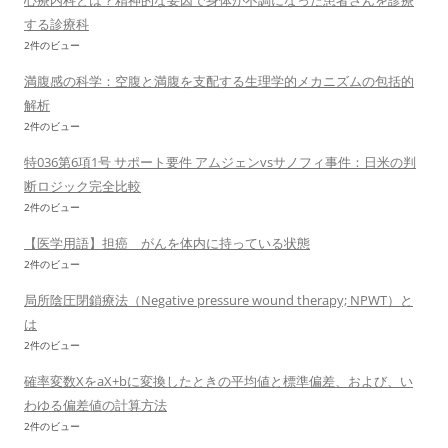
心療内科とは？精神的な要因で身体が不調になった患者さんを診療
する診療科
2件のビュー
満腹感の科学：空腹と満腹を支配する生理学的メカニズムの包括的
解析
2件のビュー
特036第6項1号 サポート要件 アムジェンvsサノフィ事件：日米の判
断ロジック完全比較
2件のビュー
【医学用語】担癌 がんを体内に持っている状態
2件のビュー
局所陰圧閉鎖療法（Negative pressure wound therapy; NPWT）と
は
2件のビュー
確率変数XをaX+bに変換したときの平均値と標準偏差、および、い
わゆる偏差値の計算方法
2件のビュー