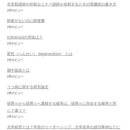
非常勤講師や外部セミナー講師を依頼するときの委嘱状の書き方
2件のビュー
卵黄がないのに卵黄嚢
2件のビュー
H3K4me3の意味は？
2件のビュー
変性（へんせい） degeneration とは
2件のビュー
期中面談とは
2件のビュー
うつ病に関する研究論文
2件のビュー
状態ｎから状態ｎへ遷移する確率は、状態ｎに存在する確率と同
じ？違う？
2件のビュー
大学経営とは？学長のリーダーシップ、大学改革の成功事例などに