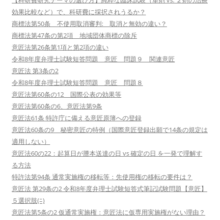
【科研費研究テーマの選び方】純粋な臨床試験（単剤 vs. ２剤の治療
効果比較など）で、科研費に採択されうるか？
商標法第50条 不使用取消審判: 取消と無効の違い？
商標法第47条の第2項 地域団体商標の除斥
意匠法第26条第1項と第2項の違い
令和8年度弁理士試験短答問題 意匠 問題９ 関連意匠
意匠法 第3条の2
令和8年度弁理士試験短答問題 意匠 問題８
意匠法第60条の12 国際公表の効果等
意匠法第60条の6、意匠法第9条
意匠法61条 特許庁に備える意匠原簿への登録
意匠法60条の9 秘密意匠の特例（国際意匠登録出願で14条の規定は
適用しない）
意匠法60の22：起算日が謄本送達の日 vs 確定の日 を一発で理解す
る方法
特許法第94条 通常実施権の移転等：先使用権の移転の要件は？
意匠法 第29条の2 令和8年度弁理士試験短答式筆記試験問題【意匠】
５選択肢(ﾆ)
意匠法第5条の2 仮通常実施権：意匠法に仮専用実施権がない理由？