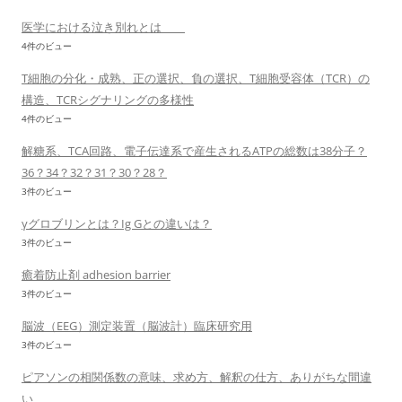
医学における泣き別れとは
4件のビュー
T細胞の分化・成熟、正の選択、負の選択、T細胞受容体（TCR）の
構造、TCRシグナリングの多様性
4件のビュー
解糖系、TCA回路、電子伝達系で産生されるATPの総数は38分子？
36？34？32？31？30？28？
3件のビュー
γグロブリンとは？Ig Gとの違いは？
3件のビュー
癒着防止剤 adhesion barrier
3件のビュー
脳波（EEG）測定装置（脳波計）臨床研究用
3件のビュー
ピアソンの相関係数の意味、求め方、解釈の仕方、ありがちな間違
い