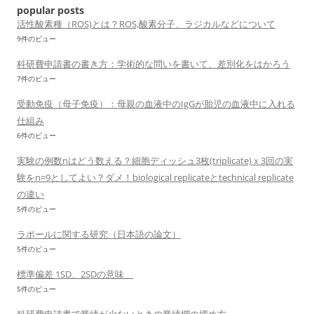
ョ
popular posts
ン
活性酸素種（ROS)とは？ROS,酸素分子、ラジカルなどについて
9件のビュー
科研費申請書の書き方：学術的な問いを書いて、差別化をはかろう
7件のビュー
受動免疫（母子免疫）：母親の血液中のIgGが胎児の血液中に入れる
仕組み
6件のビュー
実験の例数nはどう数える？細胞ディッシュ3枚(triplicate)ｘ3回の実
験をn=9としてよい？ダメ！biological replicateとtechnical replicate
の違い
5件のビュー
ラポールに関する研究（日本語の論文）
5件のビュー
標準偏差 1SD、2SDの意味
5件のビュー