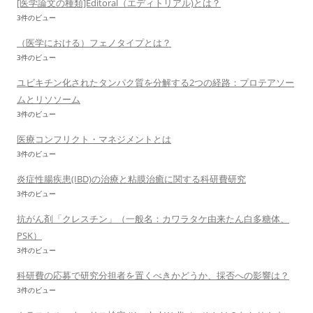
[医学論文の種類]Editoral（エディトリアル)とは？
3件のビュー
（医学における）フェノタイプとは？
3件のビュー
ユビキチン化されたタンパク質を分解する2つの経路：プロテアソー
ムとリソソーム
3件のビュー
医療コンフリクト・マネジメントとは
3件のビュー
炎症性腸疾患(IBD)の治療と粘膜治癒に関する科研費研究
3件のビュー
抗がん剤「クレスチン」（一般名：カワラタケ由来たん白多糖体、
PSK）
3件のビュー
科研費の応募で研究分担者を置くべきかどうか、採否への影響は？
3件のビュー