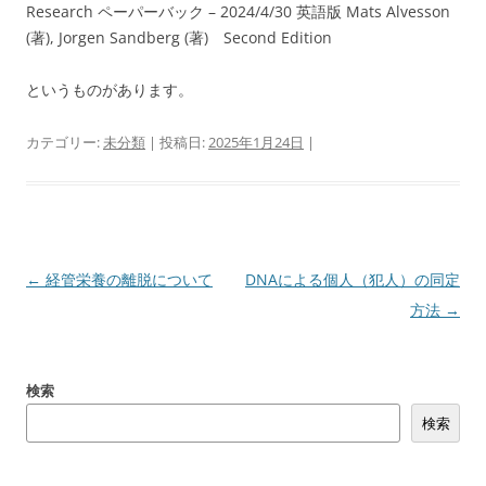
Research ペーパーバック – 2024/4/30 英語版 Mats Alvesson
(著), Jorgen Sandberg (著) Second Edition
というものがあります。
カテゴリー:
未分類
| 投稿日:
2025年1月24日
|
投
←
経管栄養の離脱について
DNAによる個人（犯人）の同定
稿
方法
→
ナ
ビ
検索
ゲ
検索
ー
シ