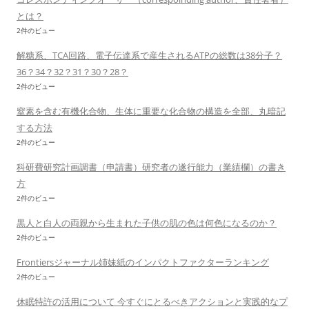
とは？
2件のビュー
解糖系、TCA回路、電子伝達系で産生されるATPの総数は38分子？
36？34？32？31？30？28？
2件のビュー
窒素を含む有機化合物、生体に重要な化合物の構造を全部、丸暗記
する方法
2件のビュー
科研費研究計画調書（申請書）研究者の遂行能力（業績欄）の書き
方
2件のビュー
黒人と白人の両親から生まれた子供の肌の色は何色になるのか？
2件のビュー
Frontiersジャーナル姉妹紙のインパクトファクターランキング
2件のビュー
休眠特許の活用について 今すぐにとるべきアクションと実践的なプ