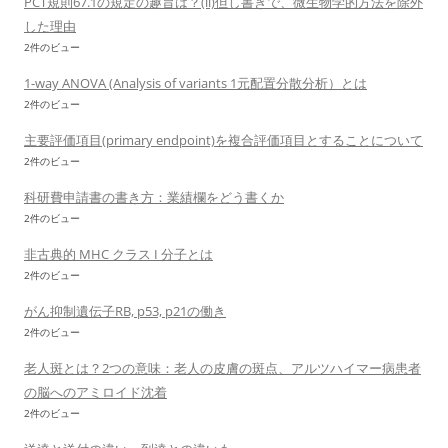
PCT規則67.1の規定の趣旨は？(ii)但し書きで、微生物学的方法を除外
した理由
2件のビュー
1-way ANOVA (Analysis of variants 1元配置分散分析）とは
2件のビュー
主要評価項目(primary endpoint)を複合評価項目とすることについて
2件のビュー
科研費申請書の書き方：業績欄をどう書くか
2件のビュー
非古典的 MHC クラス I 分子とは
2件のビュー
がん抑制遺伝子RB, p53, p21の働き
2件のビュー
老人斑とは？2つの意味：老人の皮膚の斑点、アルツハイマー病患者
の脳へのアミロイド沈着
2件のビュー