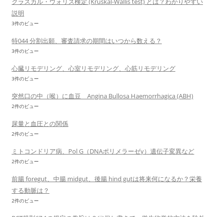
クラスカル・ウォリス検定 (Kruskal-Wallis test) とは？わかりやすい
説明
3件のビュー
特044 分割出願、審査請求の期間はいつから数える？
3件のビュー
心臓リモデリング、心室リモデリング、心筋リモデリング
3件のビュー
突然口の中（喉）に血豆 Angina Bullosa Haemorrhagica (ABH)
2件のビュー
尿量と血圧との関係
2件のビュー
ミトコンドリア病、Pol G（DNAポリメラーゼγ）遺伝子変異など
2件のビュー
前腸 foregut、中腸 midgut、後腸 hind gutは将来何になるか？栄養
する動脈は？
2件のビュー