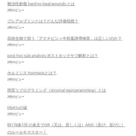
難治性創傷 hard-to-heal wounds とは
2件のビュー
プレアルブミンとは？どんな評価指標？
2件のビュー
高校生物で習う「アクチビン＝中胚葉誘導物質」は正しいのか？
2件のビュー
post hoc sub analysis ポストホックサブ解析とは？
2件のビュー
ホルミシス hormesisとは？
2件のビュー
間質リプログラミング（stromal reprogramming）とは
2件のビュー
HbA1cの値
2件のビュー
特178条1項 の条文でOR（又は、若しくは）AND（及び、並びに）
のルールをマスター！