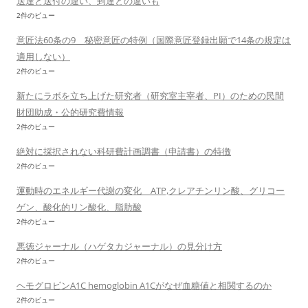
送達と送付の違い、到達との違いも
2件のビュー
意匠法60条の9 秘密意匠の特例（国際意匠登録出願で14条の規定は
適用しない）
2件のビュー
新たにラボを立ち上げた研究者（研究室主宰者、PI）のための民間
財団助成・公的研究費情報
2件のビュー
絶対に採択されない科研費計画調書（申請書）の特徴
2件のビュー
運動時のエネルギー代謝の変化 ATP,クレアチンリン酸、グリコー
ゲン、酸化的リン酸化、脂肪酸
2件のビュー
悪徳ジャーナル（ハゲタカジャーナル）の見分け方
2件のビュー
ヘモグロビンA1C hemoglobin A1Cがなぜ血糖値と相関するのか
2件のビュー