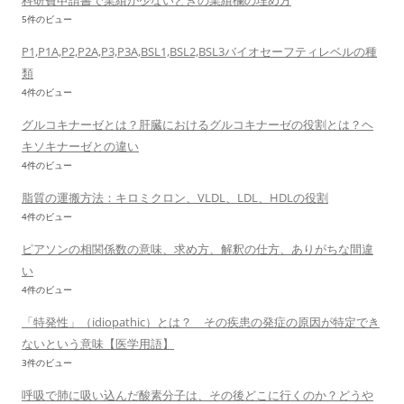
科研費申請書で業績が少ないときの業績欄の埋め方
5件のビュー
P1,P1A,P2,P2A,P3,P3A,BSL1,BSL2,BSL3バイオセーフティレベルの種
類
4件のビュー
グルコキナーゼとは？肝臓におけるグルコキナーゼの役割とは？ヘ
キソキナーゼとの違い
4件のビュー
脂質の運搬方法：キロミクロン、VLDL、LDL、HDLの役割
4件のビュー
ピアソンの相関係数の意味、求め方、解釈の仕方、ありがちな間違
い
4件のビュー
「特発性」（idiopathic）とは？ その疾患の発症の原因が特定でき
ないという意味【医学用語】
3件のビュー
呼吸で肺に吸い込んだ酸素分子は、その後どこに行くのか？どうや