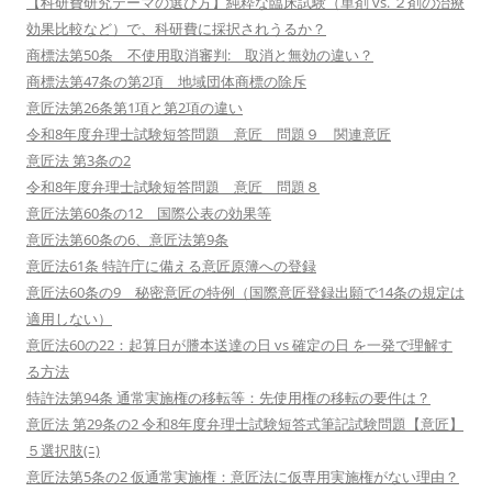
【科研費研究テーマの選び方】純粋な臨床試験（単剤 vs. ２剤の治療
効果比較など）で、科研費に採択されうるか？
商標法第50条 不使用取消審判: 取消と無効の違い？
商標法第47条の第2項 地域団体商標の除斥
意匠法第26条第1項と第2項の違い
令和8年度弁理士試験短答問題 意匠 問題９ 関連意匠
意匠法 第3条の2
令和8年度弁理士試験短答問題 意匠 問題８
意匠法第60条の12 国際公表の効果等
意匠法第60条の6、意匠法第9条
意匠法61条 特許庁に備える意匠原簿への登録
意匠法60条の9 秘密意匠の特例（国際意匠登録出願で14条の規定は
適用しない）
意匠法60の22：起算日が謄本送達の日 vs 確定の日 を一発で理解す
る方法
特許法第94条 通常実施権の移転等：先使用権の移転の要件は？
意匠法 第29条の2 令和8年度弁理士試験短答式筆記試験問題【意匠】
５選択肢(ﾆ)
意匠法第5条の2 仮通常実施権：意匠法に仮専用実施権がない理由？