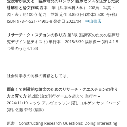
査読者が教える 臨床研究のロジック 臨床センスを生かした統
計解析と論文作成
森本 剛（兵庫医科大学） 208頁 写真・
図・表：約100点 菊判 並製 定価 3,850 円 (本体3,500 円+税)
ISBN 978-4-521-74993-8 発売日 2023/04
中山書店
リサーチ・クエスチョンの作り方
第3版 (臨床家のための臨床研
究デザイン塾テキスト) 単行本 – 2015/6/30 福原俊一 (著) 4.1 5
つ星のうち4.1 33
社会科学系の同様の書籍としては、
面白くて刺激的な論文のためのリサーチ・クエスチョンの作り
方と育て方
第2版: 論文刊行ゲームを超えて 単行本 –
2024/11/19 マッツ アルヴェッソン (著), ヨルゲン サンドバーグ
(著), 佐藤 郁哉 (翻訳)
原書 Constructing Research Questions: Doing Interesting