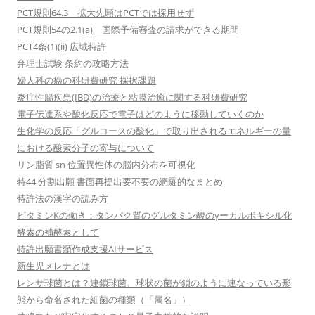
PCT規則64.3 拡大先願はPCTでは採用せず
PCT規則54の2.1(a) 国際予備審査の請求ができる期間
PCT4条(1)(ii) 広域特許
弁理士試験 条約の攻略方法
婦人科の癌の科研費研究 採択課題
炎症性腸疾患(IBD)の治療と粘膜治癒に関する科研費研究
電子伝達系や酸化反応で電子はどのように移動していくのか
生化学の反応「グルコースの酸化」で取り出されるエネルギーの量
における酸素分子の寄与について
リン脂質 sn 位置異性体の脳内分布を可視化
特44 分割出願 書面再提出要不要の網羅的なまとめ
特許法の漢字の読み方
ビタミンKの働き：タンパク質のグルタミン酸のγーカルボキシル化
酵素の補酵素として
特許出願書類作成支援AIサービス
新生児メレナとは
レンサ球菌とは？連鎖球菌、球状の菌が鎖のように連なっている形
態から命名された細菌の種類（「属名」）