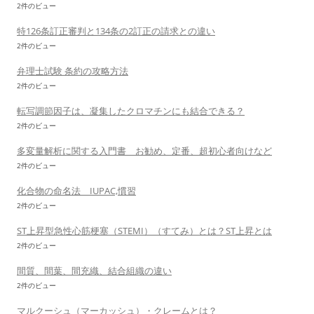
2件のビュー
特126条訂正審判と134条の2訂正の請求との違い
2件のビュー
弁理士試験 条約の攻略方法
2件のビュー
転写調節因子は、凝集したクロマチンにも結合できる？
2件のビュー
多変量解析に関する入門書 お勧め、定番、超初心者向けなど
2件のビュー
化合物の命名法 IUPAC,慣習
2件のビュー
ST上昇型急性心筋梗塞（STEMI）（すてみ）とは？ST上昇とは
2件のビュー
間質、間葉、間充織、結合組織の違い
2件のビュー
マルクーシュ（マーカッシュ）・クレームとは？