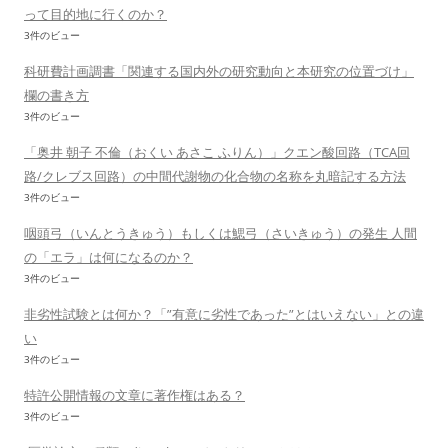
って目的地に行くのか？
3件のビュー
科研費計画調書「関連する国内外の研究動向と本研究の位置づけ」
欄の書き方
3件のビュー
「奥井 朝子 不倫（おくい あさこ ふりん）」クエン酸回路（TCA回
路/クレブス回路）の中間代謝物の化合物の名称を丸暗記する方法
3件のビュー
咽頭弓（いんとうきゅう）もしくは鰓弓（さいきゅう）の発生 人間
の「エラ」は何になるのか？
3件のビュー
非劣性試験とは何か？「”有意に劣性であった”とはいえない」との違
い
3件のビュー
特許公開情報の文章に著作権はある？
3件のビュー