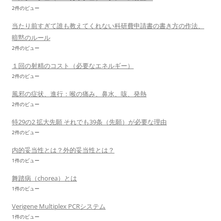
2件のビュー
当たり前すぎて誰も教えてくれない科研費申請書の書き方の作法、
暗黙のルール
2件のビュー
１回の射精のコスト（必要なエネルギー）
2件のビュー
風邪の症状、進行：喉の痛み、鼻水、咳、発熱
2件のビュー
特29の2 拡大先願 それでも39条（先願）が必要な理由
2件のビュー
内的妥当性とは？外的妥当性とは？
1件のビュー
舞踏病（chorea）とは
1件のビュー
Verigene Multiplex PCRシステム
1件のビュー