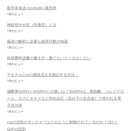
医学英単語 morbidity 罹患率
1件のビュー
神経性やせ症（拒食症）とは
1件のビュー
脳波の解析に必要な線形代数の知識
1件のビュー
科研費申請書の書き方：勝てないケンカはしない
1件のビュー
アセチルCoAの構造式を丸暗記する方法：
1件のビュー
補酵素NADHとNADPHとの違いは？NADPHは、脂肪酸、コレステロ
ール、ヌクレオチドなど同化反応（高分子の生合成）で使われる電
子供与体
1件のビュー
rasの活性のオンとオフはどのように制御されているのか？GEFと
GAPの役割