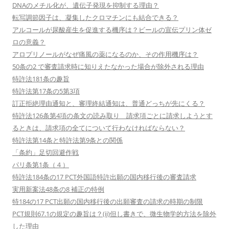
DNAのメチル化が、遺伝子発現を抑制する理由？
転写調節因子は、凝集したクロマチンにも結合できる？
アルコールが尿酸産生を促進する機序は？ビールの宣伝プリン体ゼ
ロの意義？
アロプリノールがなぜ痛風の薬になるのか、その作用機序は？
50条の2 で審査請求時に知りえたなかった場合が除外される理由
特許法181条の趣旨
特許法第17条の5第3項
訂正拒絶理由通知と、審理終結通知は、普通どっちが先にくる？
特許法126条第4項の条文の読み取り 請求項ごとに請求しようとす
るときは、請求項の全てについて行わなければならない？
特許法第14条と特許法第9条との関係
「条約」足切回避作戦
パリ条第1条（４）
特許法184条の17 PCT外国語特許出願の国内移行後の審査請求
実用新案法48条の8 補正の特例
特184の17 PCT出願の国内移行後の出願審査の請求の時期の制限
PCT規則67.1の規定の趣旨は？(ii)但し書きで、微生物学的方法を除外
した理由