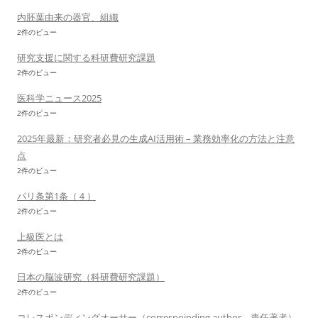
内胚葉由来の器官、組織
2件のビュー
研究支援に関する科研費研究課題
2件のビュー
医科学ニュース2025
2件のビュー
2025年最新：研究者必見の生成AI活用術 – 業務効率化の方法と注意
点
2件のビュー
パリ条第1条（４）
2件のビュー
上級医とは
2件のビュー
日本の脳波研究（科研費研究課題）
2件のビュー
コレスポンディングオーサー（correspoinding author、責任著者）