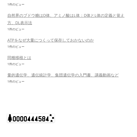
1件のビュー
自然界のブドウ糖はD体、アミノ酸はL体：D体とL体の定義と覚え
方、DL表示法
1件のビュー
ATPをなぜ大量につくって保存しておかないのか
1件のビュー
同種移植とは
1件のビュー
量的遺伝学、遺伝統計学、集団遺伝学の入門書、講義動画など
1件のビュー