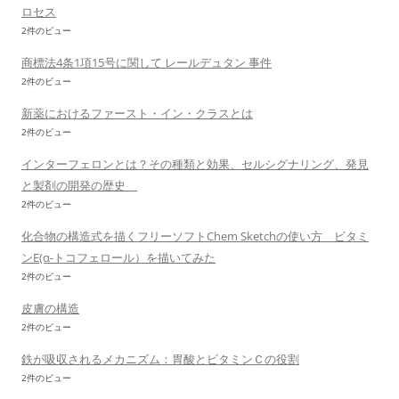
ロセス
2件のビュー
商標法4条1項15号に関して レールデュタン 事件
2件のビュー
新薬におけるファースト・イン・クラスとは
2件のビュー
インターフェロンとは？その種類と効果、セルシグナリング、発見
と製剤の開発の歴史
2件のビュー
化合物の構造式を描くフリーソフトChem Sketchの使い方 ビタミ
ンE(α-トコフェロール）を描いてみた
2件のビュー
皮膚の構造
2件のビュー
鉄が吸収されるメカニズム：胃酸とビタミンＣの役割
2件のビュー