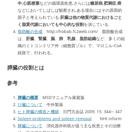
中
,
心筋梗塞
などの循環器疾患,さらには
糖尿病
,
肥満症
,
癌
などにおいてしばしば観察され,ある場合にはその原因的
因子と考えられている.
肝臓は他の物質代謝におけるごと
く脂質代謝においても中心的な役割
を演じている.
脂肪酸の合成
http://hobab.fc2web.com/ 脂肪酸合成
は、
肝臓
、
腎臓
、
脳
、
肺
、
乳腺
、
脂肪組織
など、多くの組
織のミトコンドリア外（細胞質ゾル）で、マロニル-CoA
経路で、行われる。
膵臓の役割とは
参考
脾臓の概要
MSDマニュアル家庭版
ひ臓について
中外製薬
ヒト脾臓の構造と機能
日門亢会誌 2009; 15: 344─ 347
Spleen problems and spleen removal
NHI inform
脾臓について
消化器外科医が扱う主な疾患とその治療