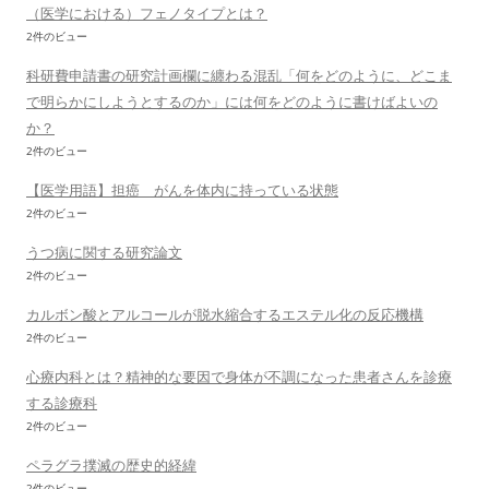
（医学における）フェノタイプとは？
2件のビュー
科研費申請書の研究計画欄に纏わる混乱「何をどのように、どこま
で明らかにしようとするのか」には何をどのように書けばよいの
か？
2件のビュー
【医学用語】担癌 がんを体内に持っている状態
2件のビュー
うつ病に関する研究論文
2件のビュー
カルボン酸とアルコールが脱水縮合するエステル化の反応機構
2件のビュー
心療内科とは？精神的な要因で身体が不調になった患者さんを診療
する診療科
2件のビュー
ペラグラ撲滅の歴史的経緯
2件のビュー