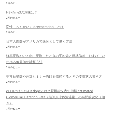
2件のビュー
H3K4me3の意味は？
2件のビュー
変性（へんせい） degeneration とは
2件のビュー
日本人医師がアメリカで医師として働く方法
2件のビュー
確率変数XをaX+bに変換したときの平均値と標準偏差、および、い
わゆる偏差値の計算方法
2件のビュー
非常勤講師や外部セミナー講師を依頼するときの委嘱状の書き方
2件のビュー
eGFRとは？eGFR slopeとは？腎機能を表す指標 estimated
Glomerular Filtration Rate（推算糸球体濾過量）の時間的変化（傾
き）
2件のビュー