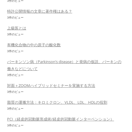
3件のビュー
特許公開情報の文章に著作権はある？
3件のビュー
上級医とは
3件のビュー
有機化合物の中の原子の酸化数
3件のビュー
パーキンソン病（Parkinson’s disease）と発病の仮説、パーキンの
働きなどについて
3件のビュー
対面＋ZOOMハイブリッドセミナーを実施する方法
3件のビュー
脂質の運搬方法：キロミクロン、VLDL、LDL、HDLの役割
3件のビュー
PCI（経皮的冠動脈形成術/経皮的冠動脈インターベンション）
3件のビュー