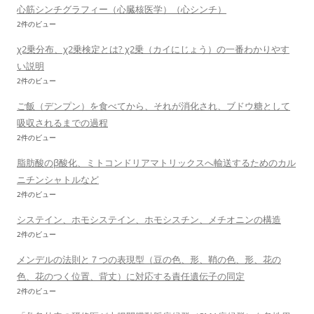
心筋シンチグラフィー（心臓核医学）（心シンチ）
2件のビュー
χ2乗分布、χ2乗検定とは? χ2乗（カイにじょう）の一番わかりやす
い説明
2件のビュー
ご飯（デンプン）を食べてから、それが消化され、ブドウ糖として
吸収されるまでの過程
2件のビュー
脂肪酸のβ酸化、ミトコンドリアマトリックスへ輸送するためのカル
ニチンシャトルなど
2件のビュー
システイン、ホモシステイン、ホモシスチン、メチオニンの構造
2件のビュー
メンデルの法則と７つの表現型（豆の色、形、鞘の色、形、花の
色、花のつく位置、背丈）に対応する責任遺伝子の同定
2件のビュー