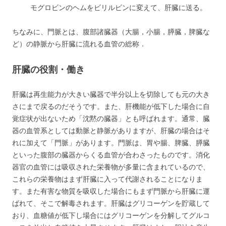
モグロビンのヘムをビリルビンに変えて、肝臓に送る。
ちなみに、門脈とは、腹部諸臓器（大腸，小腸，膵臓，脾臓な
ど）の静脈から肝臓に流れる血管の総称．
肝臓の役割・働き
肝臓は再生能力が大きい臓器で半分以上を切除しても元の大き
さにまで戻るのだそうです。また、肝機能が低下した場合に自
覚症状が出ないため「沈黙の臓器」とも呼ばれます。通常、臓
器の血管系としては動脈と静脈がありますが、肝臓の場合はそ
れに加えて「門脈」があります。門脈は、胃や腸、脾臓、膵臓
といった腹部の臓器からくる血管が合わさったものです。消化
器官の血管には吸収された栄養物が多量に含まれているので、
これらの栄養物はまず肝臓に入って代謝されることになりま
す。また有害な物質を吸収した場合にもまず門脈から肝臓に運
ばれて、そこで解毒されます。肝臓はグリコーゲンを貯蔵して
おり、血糖値が低下し場合にはグリコーゲンを分解してグルコ