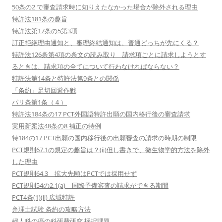
50条の2 で審査請求時に知りえたなかった場合が除外される理由
特許法181条の趣旨
特許法第17条の5第3項
訂正拒絶理由通知と、審理終結通知は、普通どっちが先にくる？
特許法126条第4項の条文の読み取り 請求項ごとに請求しようとす
るときは、請求項の全てについて行わなければならない？
特許法第14条と特許法第9条との関係
「条約」足切回避作戦
パリ条第1条（４）
特許法184条の17 PCT外国語特許出願の国内移行後の審査請求
実用新案法48条の8 補正の特例
特184の17 PCT出願の国内移行後の出願審査の請求の時期の制限
PCT規則67.1の規定の趣旨は？(ii)但し書きで、微生物学的方法を除外
した理由
PCT規則64.3 拡大先願はPCTでは採用せず
PCT規則54の2.1(a) 国際予備審査の請求ができる期間
PCT4条(1)(ii) 広域特許
弁理士試験 条約の攻略方法
婦人科の癌の科研費研究 採択課題