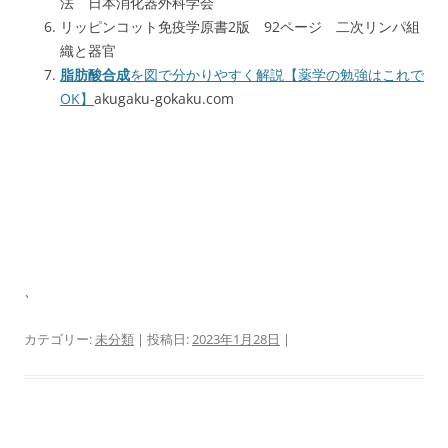
法 日本消化器外科学会
リッピンコット免疫学原書2版 92ページ 二次リンパ組
織と器官
脂肪酸合成
を図で分かりやすく解説【薬学の勉強はこれで
OK】
akugaku-gokaku.com
、
カテゴリー:
未分類
| 投稿日:
2023年1月28日
|