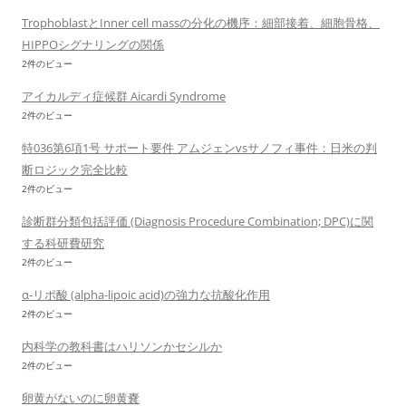
TrophoblastとInner cell massの分化の機序：細部接着、細胞骨格、
HIPPOシグナリングの関係
2件のビュー
アイカルディ症候群 Aicardi Syndrome
2件のビュー
特036第6項1号 サポート要件 アムジェンvsサノフィ事件：日米の判
断ロジック完全比較
2件のビュー
診断群分類包括評価 (Diagnosis Procedure Combination; DPC)に関
する科研費研究
2件のビュー
α-リポ酸 (alpha-lipoic acid)の強力な抗酸化作用
2件のビュー
内科学の教科書はハリソンかセシルか
2件のビュー
卵黄がないのに卵黄嚢