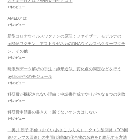
内的妥当性とは？外的妥当性とは？
1件のビュー
AMEDとは
1件のビュー
新型コロナウイルスワクチンの原理：ファイザー、モデルナの
mRNAワクチン、アストラゼネカのDNAウイルスベクターワクチ
ン、その他
1件のビュー
時系列データ解析の手法：線形近似、変化点の同定などを行う
pythonやRのモジュール
1件のビュー
科研費が採択されない理由：申請書作成でやりがちな８つの失敗
1件のビュー
科研費申請書の書き方：勝てないケンカはしない
1件のビュー
「奥井 朝子 不倫（おくい あさこ ふりん）」クエン酸回路（TCA回
路/クレブス回路）の中間代謝物の化合物の名称を丸暗記する方法