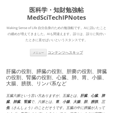
医科学・知財勉強帖
MedSciTechIPNotes
Making Sense of Life 自分自身のための勉強帖です。AIに訊いたこと
の纏めが増えてきました。AIも間違えます。誤りは、誤りに気付い
たときに直せばいいというスタンスです。
コンテンツへスキップ
メニュー
肝臓の役割、膵臓の役割、胆嚢の役割、脾臓
の役割、腎臓の役割、心臓、肺、胃、小腸、
大腸、膀胱、リンパ系など
五臓六腑という言い方ありますが、五臓とは、
肝臓
、
心臓
、
脾
臓
、
肺臓
、
腎臓
で、六腑とは、
胃
、
小腸
、
大腸
、
胆
、
膀胱
、
三
焦
（さんしょう）のことだそうです。五臓の中に膵臓が入って