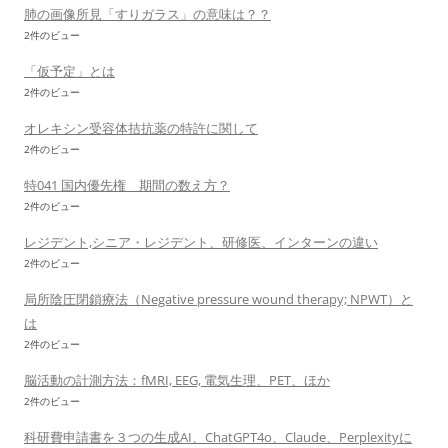
肺の画像所見「すりガラス」の意味は？？
2件のビュー
「仮予定」とは
2件のビュー
オレキシン受容体拮抗薬の特許に関して
2件のビュー
特041 国内優先権 期間の数え方？
2件のビュー
レジデント,シニア・レジデント、研修医、インターンの違い
2件のビュー
局所陰圧閉鎖療法（Negative pressure wound therapy; NPWT）と
は
2件のビュー
脳活動の計測方法：fMRI, EEG, 電気生理、PET、ほか
2件のビュー
科研費申請書を３つの生成AI、ChatGPT4o、Claude、Perplexityに