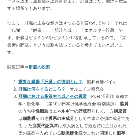
ースを放出し血糖値を上昇させます。肝臓はまた、胆汁を産生
する場所でもあります。
つまり、肝臓の主要な働きは４つあると言われており、それは
「代謝」、「解毒」、「胆汁合成」、「エネルギー貯蔵」で
す。肝臓はビタミンAやビタミン12を貯蔵しているので、「栄
養素の貯蔵」という役割も担っていると考えてよいと思いま
す。
関連記事⇒
肝臓の役割
重要な臓器「肝臓」の役割とは？
協和発酵バイオ
肝臓は何をするところ？
オルニチン研究会
肝臓における脂質生合成とその異常
（PDF) 沼正作 京都大
学・医化学 〈第10回日本肝臓学会総会 特別講演〉
脂質
のうち
中性脂肪
は
エネルギーの貯蔵型
として,一方
燐脂質
は
細胞膜
その他
膜系の主成分
として生体に必須の成分であ
る.また
脂質代謝異常
は成人病として最近特に注目され死
因の最高を占めている
動脈硬化症
やこれと関連した
脳卒