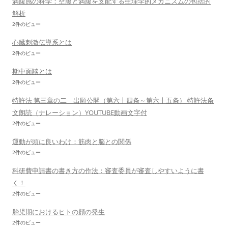
満腹感の科学：空腹と満腹を支配する生理学的メカニズムの包括的
解析
2件のビュー
心臓刺激伝導系とは
2件のビュー
期中面談とは
2件のビュー
特許法 第三章の二 出願公開（第六十四条～第六十五条） 特許法条
文朗読（ナレーション）YOUTUBE動画文字付
2件のビュー
運動が頭に良いわけ：筋肉と脳との関係
2件のビュー
科研費申請書の書き方の作法：審査委員が審査しやすいように書
く！
2件のビュー
胎児期におけるヒトの顔の発生
2件のビュー