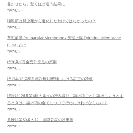
書かせたら、驚くほど違う結果に
2件のビュー
哺乳類は爬虫類から進化したわけではなかったの？
2件のビュー
黄斑前膜 Premacular Membrane / 黄斑上膜 Epiretinal Membrane
(ERM) とは
2件のビュー
特70条1項 全要件充足の原則
2件のビュー
特134の2 第5項 特許無効審判における訂正の請求
2件のビュー
特許法126条第4項の条文の読み取り 請求項ごとに請求しようとす
るときは、請求項の全てについて行わなければならない？
2件のビュー
意匠法第60条の12 国際公表の効果等
2件のビュー