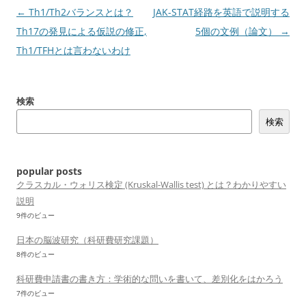
投
←
Th1/Th2バランスとは？
JAK-STAT経路を英語で説明する
稿
Th17の発見による仮説の修正,
5個の文例（論文）
→
ナ
Th1/TFHとは言わないわけ
ビ
ゲ
検索
ー
検索
シ
ョ
ン
popular posts
クラスカル・ウォリス検定 (Kruskal-Wallis test) とは？わかりやすい
説明
9件のビュー
日本の脳波研究（科研費研究課題）
8件のビュー
科研費申請書の書き方：学術的な問いを書いて、差別化をはかろう
7件のビュー