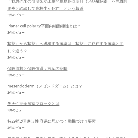
「救急外来の研修医が上腸間膜動脈症候群（SMA症候群）を急性胃
腸炎と誤診して高校生が死亡」という報道
2件のビュー
Planer cell polarity平面内細胞極性とは？
2件のビュー
状態ｎから状態ｎへ遷移する確率は、状態ｎに存在する確率と同
じ？違う？
2件のビュー
保険収載と保険償還：言葉の意味
2件のビュー
mesendoderm（メゼンドダーム）とは？
2件のビュー
先天性完全房室ブロックとは
2件のビュー
特29第2項 進歩性 容易に思いつく動機づけ４要素
2件のビュー