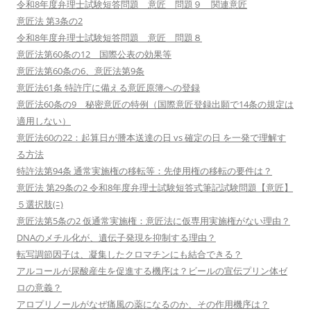
令和8年度弁理士試験短答問題 意匠 問題９ 関連意匠
意匠法 第3条の2
令和8年度弁理士試験短答問題 意匠 問題８
意匠法第60条の12 国際公表の効果等
意匠法第60条の6、意匠法第9条
意匠法61条 特許庁に備える意匠原簿への登録
意匠法60条の9 秘密意匠の特例（国際意匠登録出願で14条の規定は
適用しない）
意匠法60の22：起算日が謄本送達の日 vs 確定の日 を一発で理解す
る方法
特許法第94条 通常実施権の移転等：先使用権の移転の要件は？
意匠法 第29条の2 令和8年度弁理士試験短答式筆記試験問題【意匠】
５選択肢(ﾆ)
意匠法第5条の2 仮通常実施権：意匠法に仮専用実施権がない理由？
DNAのメチル化が、遺伝子発現を抑制する理由？
転写調節因子は、凝集したクロマチンにも結合できる？
アルコールが尿酸産生を促進する機序は？ビールの宣伝プリン体ゼ
ロの意義？
アロプリノールがなぜ痛風の薬になるのか、その作用機序は？