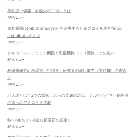
胸骨正中切開（心臓外科手術）とは
2件のビュー
脳動脈瘤(cerebral aneurysm)を治療するためのコイル塞栓術(Coil
embolization)とは
2件のビュー
グルコース－アラニン回路と乳酸回路（コリ回路）との違い
2件のビュー
科研費研究計画調書（申請書）研究者の遂行能力（業績欄）の書き
方
2件のビュー
老人斑とは？2つの意味：老人の皮膚の斑点、アルツハイマー病患者
の脳へのアミロイド沈着
2件のビュー
特038条の3（相当な損害額の認定）
2件のビュー