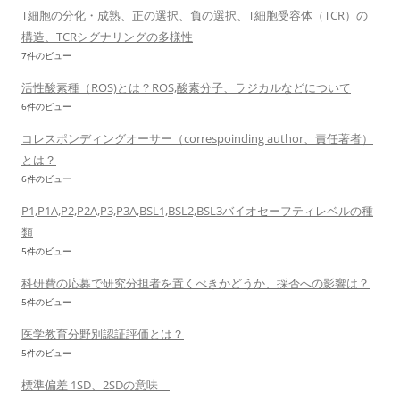
T細胞の分化・成熟、正の選択、負の選択、T細胞受容体（TCR）の
構造、TCRシグナリングの多様性
7件のビュー
活性酸素種（ROS)とは？ROS,酸素分子、ラジカルなどについて
6件のビュー
コレスポンディングオーサー（correspoinding author、責任著者）
とは？
6件のビュー
P1,P1A,P2,P2A,P3,P3A,BSL1,BSL2,BSL3バイオセーフティレベルの種
類
5件のビュー
科研費の応募で研究分担者を置くべきかどうか、採否への影響は？
5件のビュー
医学教育分野別認証評価とは？
5件のビュー
標準偏差 1SD、2SDの意味