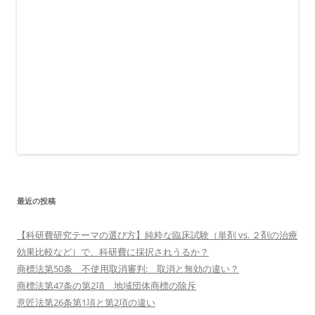
最近の投稿
【科研費研究テーマの選び方】純粋な臨床試験（単剤 vs. ２剤の治療
効果比較など）で、科研費に採択されうるか？
商標法第50条 不使用取消審判: 取消と無効の違い？
商標法第47条の第2項 地域団体商標の除斥
意匠法第26条第1項と第2項の違い