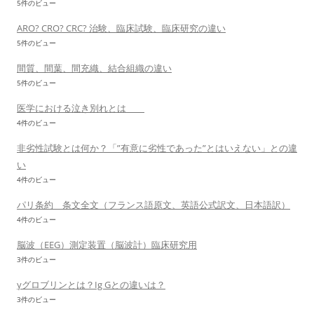
5件のビュー
ARO? CRO? CRC? 治験、臨床試験、臨床研究の違い
5件のビュー
間質、間葉、間充織、結合組織の違い
5件のビュー
医学における泣き別れとは
4件のビュー
非劣性試験とは何か？「”有意に劣性であった”とはいえない」との違
い
4件のビュー
パリ条約 条文全文（フランス語原文、英語公式訳文、日本語訳）
4件のビュー
脳波（EEG）測定装置（脳波計）臨床研究用
3件のビュー
γグロブリンとは？Ig Gとの違いは？
3件のビュー