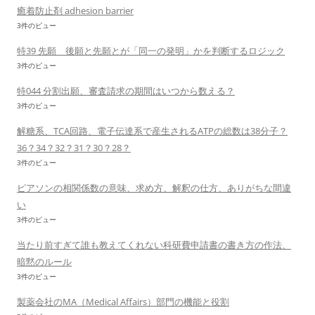
癒着防止剤 adhesion barrier
3件のビュー
特39 先願 後願と先願とが「同一の発明」かを判断するロジック
3件のビュー
特044 分割出願、審査請求の期間はいつから数える？
3件のビュー
解糖系、TCA回路、電子伝達系で産生されるATPの総数は38分子？
36？34？32？31？30？28？
3件のビュー
ピアソンの相関係数の意味、求め方、解釈の仕方、ありがちな間違
い
3件のビュー
当たり前すぎて誰も教えてくれない科研費申請書の書き方の作法、
暗黙のルール
3件のビュー
製薬会社のMA（Medical Affairs）部門の機能と役割