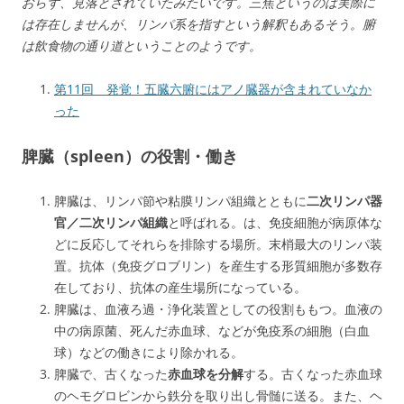
おらず、見落とされていたみたいです。三焦というのは実際に
は存在しませんが、
リンパ系を指すという解釈もあるそう。腑
は飲食物の通り道ということのようです。
第11回 発覚！五臓六腑にはアノ臓器が含まれていなか
った
脾臓（spleen）の役割・働き
脾臓は、リンパ節や粘膜リンパ組織とともに
二次リンパ器
官／二次リンパ組織
と呼ばれる。は、免疫細胞が病原体な
どに反応してそれらを排除する場所。末梢最大のリンパ装
置。抗体（免疫グロブリン）を産生する形質細胞が多数存
在しており、抗体の産生場所になっている。
脾臓は、血液ろ過・浄化装置としての役割ももつ。血液の
中の病原菌、死んだ赤血球、などが免疫系の細胞（白血
球）などの働きにより除かれる。
脾臓で、古くなった
赤血球を分解
する。古くなった赤血球
のヘモグロビンから鉄分を取り出し骨髄に送る。また、ヘ