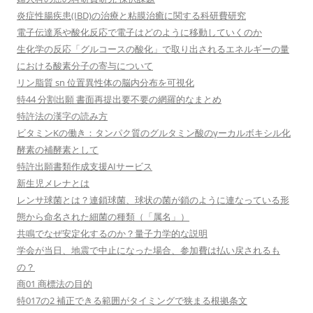
炎症性腸疾患(IBD)の治療と粘膜治癒に関する科研費研究
電子伝達系や酸化反応で電子はどのように移動していくのか
生化学の反応「グルコースの酸化」で取り出されるエネルギーの量
における酸素分子の寄与について
リン脂質 sn 位置異性体の脳内分布を可視化
特44 分割出願 書面再提出要不要の網羅的なまとめ
特許法の漢字の読み方
ビタミンKの働き：タンパク質のグルタミン酸のγーカルボキシル化
酵素の補酵素として
特許出願書類作成支援AIサービス
新生児メレナとは
レンサ球菌とは？連鎖球菌、球状の菌が鎖のように連なっている形
態から命名された細菌の種類（「属名」）
共鳴でなぜ安定化するのか？量子力学的な説明
学会が当日、地震で中止になった場合、参加費は払い戻されるも
の？
商01 商標法の目的
特017の2 補正できる範囲がタイミングで狭まる根拠条文