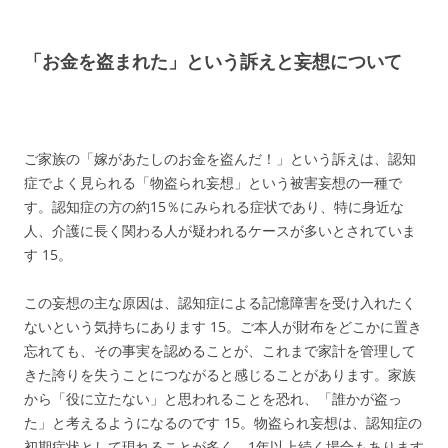
「お金を盗まれた」という訴えと妄想について
ご家族の「嫁があたしのお金を盗んだ！」という訴えは、認知
症でよく見られる「物盗られ妄想」という被害妄想の一種で
す。認知症の方の約15％にみられる症状であり、特に身近な
人、介護に長く関わる人が疑われるケースが多いとされていま
す
15
。
この妄想の主な原因は、認知症による記憶障害を受け入れたく
ないという気持ちにあります
15
。ご本人が財布をどこかに置き
忘れても、その事実を認めることが、これまで家計を管理して
きた誇りを失うことにつながると感じることがあります。家族
から「役に立たない」と思われることを恐れ、「誰かが盗っ
た」と考えるようになるのです
15
。物盗られ妄想は、認知症の
初期症状として現れることが多く、1年以上続く場合もあります