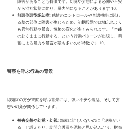
障害があることも特徴です。幻覚や妄想による恐怖や不安
から混乱状態に陥り、暴力的になることがあります
10
。
前頭側頭型認知症:
感情のコントロールや言語機能に関わ
る脳の部位に障害が生じるため、初期段階では物忘れより
も異常行動や暴言、性格の変化が多くみられます。「本能
の赴くままに行動する」という行動パターンが出現し、興
奮による暴力や暴言が最も多いのが特徴です
10
。
警察を呼ぶ行為の背景
認知症の方が警察を呼ぶ背景には、強い不安や混乱、そして妄
想や幻覚が関係しています。
被害妄想や幻覚・幻視:
部屋に誰もいないのに「泥棒がい
る」と訴えたり、訪問介護員を泥棒と思い込んだり、財布