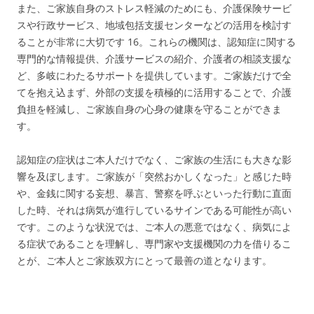
また、ご家族自身のストレス軽減のためにも、介護保険サービ
スや行政サービス、地域包括支援センターなどの活用を検討す
ることが非常に大切です
16
。これらの機関は、認知症に関する
専門的な情報提供、介護サービスの紹介、介護者の相談支援な
ど、多岐にわたるサポートを提供しています。ご家族だけで全
てを抱え込まず、外部の支援を積極的に活用することで、介護
負担を軽減し、ご家族自身の心身の健康を守ることができま
す。
認知症の症状はご本人だけでなく、ご家族の生活にも大きな影
響を及ぼします。ご家族が「突然おかしくなった」と感じた時
や、金銭に関する妄想、暴言、警察を呼ぶといった行動に直面
した時、それは病気が進行しているサインである可能性が高い
です。このような状況では、ご本人の悪意ではなく、病気によ
る症状であることを理解し、専門家や支援機関の力を借りるこ
とが、ご本人とご家族双方にとって最善の道となります。