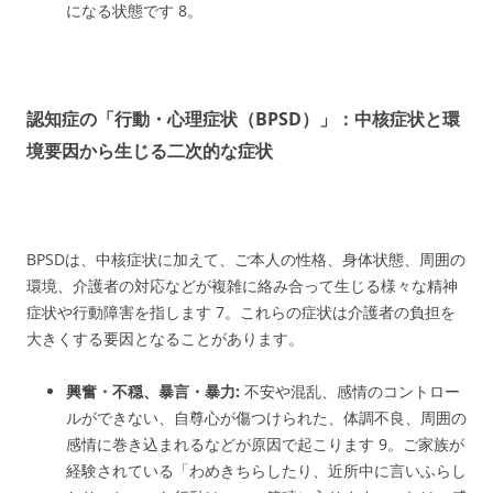
になる状態です
8
。
認知症の「行動・心理症状（BPSD）」：中核症状と環
境要因から生じる二次的な症状
BPSDは、中核症状に加えて、ご本人の性格、身体状態、周囲の
環境、介護者の対応などが複雑に絡み合って生じる様々な精神
症状や行動障害を指します
7
。これらの症状は介護者の負担を
大きくする要因となることがあります。
興奮・不穏、暴言・暴力:
不安や混乱、感情のコントロー
ルができない、自尊心が傷つけられた、体調不良、周囲の
感情に巻き込まれるなどが原因で起こります
9
。ご家族が
経験されている「わめきちらしたり、近所中に言いふらし