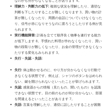
なのかも分からなくなることがあります
4
。
理解力・判断力の低下:
複雑な状況を理解したり、適切な
判断を下したりすることが難しくなります
3
。買い物の計
算が難しくなったり、周囲の会話についていけなくなった
り、信号が赤になりそうなのに渡ろうとしたりする例が見
られます
9
。
実行機能障害:
計画を立てて順序良く物事を遂行する能力
が低下します
8
。手慣れた料理が作れなくなったり、買い
物の段取りが難しくなったり、お金の管理ができなくなっ
たりする変化もみられます
3
。
失行・失認・失語:
失行:
体は動かせるのに、やり方が分からなくなり行動で
きなくなる状態です。例えば、シャツのボタンをはめられ
ない、鍵を開けられないといったことが挙げられます
7
。
失認:
感覚器からの情報（見たもの、聞いたもの）を認識
できない状態です。目の前のものが何か分からない、部屋
を間違えるといったことがあります
7
。
失語:
言葉を理解したり、適切に話したりすることが困難