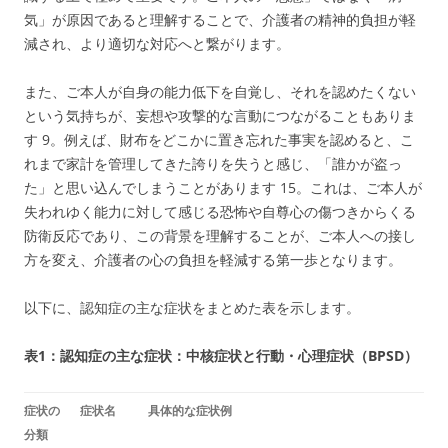
気」が原因であると理解することで、介護者の精神的負担が軽
減され、より適切な対応へと繋がります。
また、ご本人が自身の能力低下を自覚し、それを認めたくない
という気持ちが、妄想や攻撃的な言動につながることもありま
す
9
。例えば、財布をどこかに置き忘れた事実を認めると、こ
れまで家計を管理してきた誇りを失うと感じ、「誰かが盗っ
た」と思い込んでしまうことがあります
15
。これは、ご本人が
失われゆく能力に対して感じる恐怖や自尊心の傷つきからくる
防衛反応であり、この背景を理解することが、ご本人への接し
方を変え、介護者の心の負担を軽減する第一歩となります。
以下に、認知症の主な症状をまとめた表を示します。
表1：認知症の主な症状：中核症状と行動・心理症状（BPSD）
症状の
症状名
具体的な症状例
分類