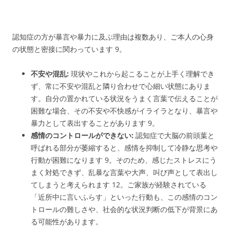
認知症の方が暴言や暴力に及ぶ理由は複数あり、ご本人の心身
の状態と密接に関わっています
9
。
不安や混乱:
現状やこれから起こることが上手く理解でき
ず、常に不安や混乱と隣り合わせで心細い状態にありま
す。自分の置かれている状況をうまく言葉で伝えることが
困難な場合、その不安や不快感がイライラとなり、暴言や
暴力として表出することがあります
9
。
感情のコントロールができない:
認知症で大脳の前頭葉と
呼ばれる部分が萎縮すると、感情を抑制して冷静な思考や
行動が困難になります
9
。そのため、感じたストレスにう
まく対処できず、乱暴な言葉や大声、叫び声として表出し
てしまうと考えられます
12
。ご家族が経験されている
「近所中に言いふらす」といった行動も、この感情のコン
トロールの難しさや、社会的な状況判断の低下が背景にあ
る可能性があります。