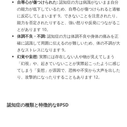
自尊心が傷つけられた:
認知症の方は病識がないまま自分
の能力が低下しているため、自尊心が傷つけられると過敏
に反応してしまいます
9
。できないことを注意されたり、
能力を否定されたりすると、強い怒りや反発につながるこ
とがあります
10
。
体調不良・不調:
認知症の方は体調不良や身体の痛みを正
確に認識して周囲に伝えるのが難しいため、体の不調が大
きなストレスになります
9
。
幻覚や妄想:
実際には存在しない人や物が見えてしまう
「幻視」や、起きていないことが実際起こったように感じ
てしまう「妄想」が原因で、恐怖や不安から大声を出した
り、攻撃的になったりすることもあります
12
。
認知症の種類と特徴的なBPSD