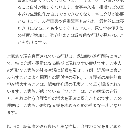
ること自体が難しくなります。食事や入浴、排泄などの基
本的な生活動作が自力ではできなくなり、常に介助が必要
となります。歩行障害や運動障害もみられ、最終的には寝
たきりになることも少なくありません
4
。尿失禁や便失禁
の頻度が増加し、強迫的または反復的な行動が見られるこ
ともあります
8
。
ご家族が現在直面されている行動は、認知症の進行段階におい
て、特に介護が困難になる時期に現れやすい症状です。ご本人
の行動がご家族の社会生活に影響を及ぼし（例：近所中に言い
ふらすことによる周囲との関係性の変化）、介護者の精神的負
担が増大することは、認知症介護の現実として広く認識されて
います。ご家族が感じている「ひどさ」は、この病気の進行
と、それに伴う介護負担の増大を正確に捉えたものです。この
理解は、ご家族が適切な支援を求めるための重要な一歩となり
ます。
以下に、認知症の進行段階と主な症状、介護の目安をまとめた