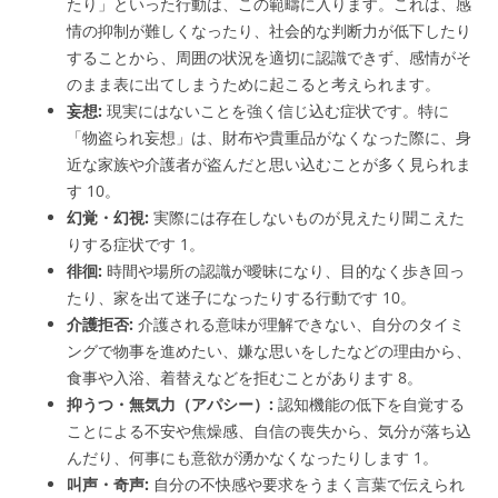
たり」といった行動は、この範疇に入ります。これは、感
情の抑制が難しくなったり、社会的な判断力が低下したり
することから、周囲の状況を適切に認識できず、感情がそ
のまま表に出てしまうために起こると考えられます。
妄想:
現実にはないことを強く信じ込む症状です。特に
「物盗られ妄想」は、財布や貴重品がなくなった際に、身
近な家族や介護者が盗んだと思い込むことが多く見られま
す
10
。
幻覚・幻視:
実際には存在しないものが見えたり聞こえた
りする症状です
1
。
徘徊:
時間や場所の認識が曖昧になり、目的なく歩き回っ
たり、家を出て迷子になったりする行動です
10
。
介護拒否:
介護される意味が理解できない、自分のタイミ
ングで物事を進めたい、嫌な思いをしたなどの理由から、
食事や入浴、着替えなどを拒むことがあります
8
。
抑うつ・無気力（アパシー）:
認知機能の低下を自覚する
ことによる不安や焦燥感、自信の喪失から、気分が落ち込
んだり、何事にも意欲が湧かなくなったりします
1
。
叫声・奇声:
自分の不快感や要求をうまく言葉で伝えられ