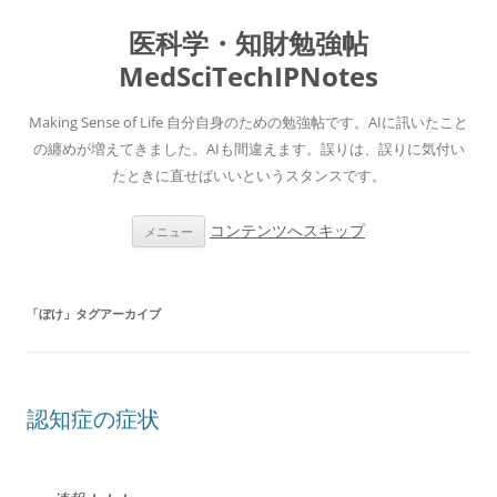
医科学・知財勉強帖
MedSciTechIPNotes
Making Sense of Life 自分自身のための勉強帖です。AIに訊いたこと
の纏めが増えてきました。AIも間違えます。誤りは、誤りに気付い
たときに直せばいいというスタンスです。
コンテンツへスキップ
メニュー
「
ぼけ
」タグアーカイブ
認知症の症状