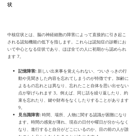
状
中核症状とは、脳の神経細胞の障害によって直接的に引き起こ
される認知機能の低下を指します。これらは認知症の診断にお
いて中心となる症状であり、ほぼ全ての人に初期から認められ
ます
7
。
記憶障害:
新しい出来事を覚えられない、ついさっきの行
動や見聞きした内容を忘れてしまうのが特徴です。加齢に
よるもの忘れとは異なり、忘れたこと自体を思い出せない
点が挙げられます
3
。例えば、同じ話を繰り返したり、約
束を忘れたり、鍵や財布をなくしたりすることがあります
9
。
見当識障害:
時間、場所、人物に関する認識が困難になり
ます。時間の感覚が薄れ、現在の日付や曜日が分からなく
なり、進行すると自分がどこにいるのか、目の前の人が誰