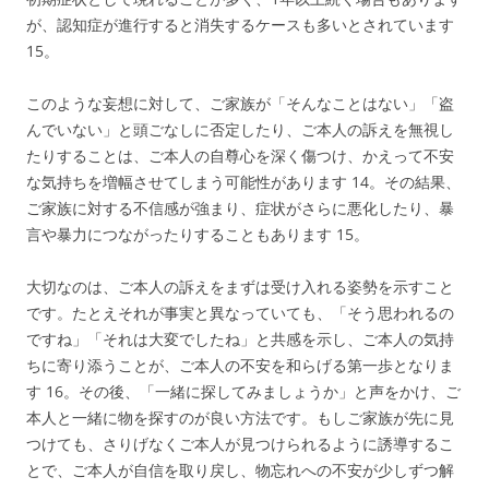
が、認知症が進行すると消失するケースも多いとされています
15
。
このような妄想に対して、ご家族が「そんなことはない」「盗
んでいない」と頭ごなしに否定したり、ご本人の訴えを無視し
たりすることは、ご本人の自尊心を深く傷つけ、かえって不安
な気持ちを増幅させてしまう可能性があります
14
。その結果、
ご家族に対する不信感が強まり、症状がさらに悪化したり、暴
言や暴力につながったりすることもあります
15
。
大切なのは、ご本人の訴えをまずは受け入れる姿勢を示すこと
です。たとえそれが事実と異なっていても、「そう思われるの
ですね」「それは大変でしたね」と共感を示し、ご本人の気持
ちに寄り添うことが、ご本人の不安を和らげる第一歩となりま
す
16
。その後、「一緒に探してみましょうか」と声をかけ、ご
本人と一緒に物を探すのが良い方法です。もしご家族が先に見
つけても、さりげなくご本人が見つけられるように誘導するこ
とで、ご本人が自信を取り戻し、物忘れへの不安が少しずつ解