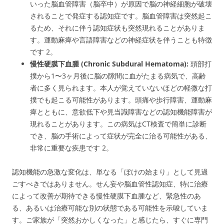
いった脳血管障害（脳卒中）が原因で脳の神経細胞が破壊
されることで発症する認知症です。脳血管障害は突然起こ
るため、それに伴う認知症状も突然現れることがありま
す。運動麻痺や言語障害などの神経症状を伴うことも特徴
です
2
。
慢性硬膜下血腫 (Chronic Subdural Hematoma):
頭部打
撲から1〜3ヶ月後に脳の隙間に血がたまる病気で、高齢
者に多く見られます。本人が覚えていないほどの軽微な打
撲でも起こる可能性があります。頭痛や歩行障害、運動麻
痺とともに、意欲低下や見当識障害などの認知機能障害が
現れることがあります。この病気はCT検査で簡単に診断
でき、脳の手術によって症状が完全に治る可能性がある、
非常に重要な疾患です
2
。
認知機能の急激な変化は、単なる「ぼけの始まり」として見過
ごすべきではありません。せん妄や脳血管性認知症、特に治療
によって改善が期待できる慢性硬膜下血腫など、緊急性のあ
る、あるいは治療可能な別の状態である可能性を示唆していま
す。ご家族が「突然おかしくなった」と感じたら、すぐに専門