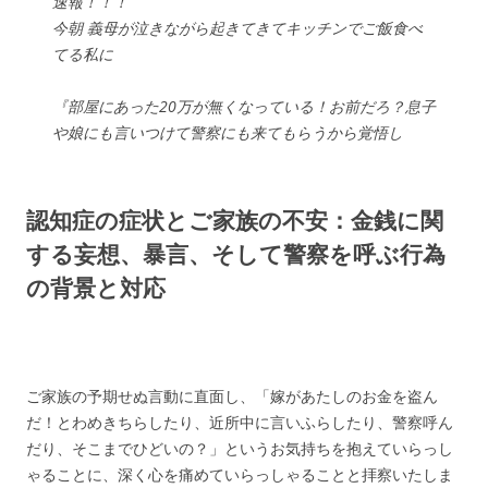
速報！！！
今朝 義母が泣きながら起きてきてキッチンでご飯食べ
てる私に
『部屋にあった20万が無くなっている！お前だろ？息子
や娘にも言いつけて警察にも来てもらうから覚悟し
ろ！』
とうとうきたか…
認知症の症状とご家族の不安：金銭に関
する妄想、暴言、そして警察を呼ぶ行為
— ネギしお (@TwC2BsIlbJ74100)
June 12, 2025
の背景と対応
ご家族の予期せぬ言動に直面し、「嫁があたしのお金を盗ん
だ！とわめきちらしたり、近所中に言いふらしたり、警察呼ん
だり、そこまでひどいの？」というお気持ちを抱えていらっし
ゃることに、深く心を痛めていらっしゃることと拝察いたしま