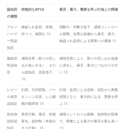
認知症
特徴的なBPSD
暴言・暴力、警察を呼ぶ行為との関連
の種類
アルツ
物盗られ妄想、徘徊、
理解力・判断力低下、感情コントロー
ハイマ
抑うつ、無関心
10
ル困難、自尊心損傷から暴言・暴力、
ー型認
物盗られ妄想による警察への通報
13
知症
脳血管
感情失禁（怒りや悲し
感情失禁により、怒りや悲しみが急激
性認知
みが急に出る）、まだ
に表出し、暴言・暴力につながりやす
症
ら認知症、意欲低下
い
13
10
レビー
幻視、日内変動、パー
幻視・妄想による恐怖・混乱から興奮
小体型
キンソン症状、レム睡
状態となり、暴力的になる、警察を呼
認知症
眠行動障害
10
ぶ
13
前頭側
異常行動、暴言、性格
感情コントロール困難、脱抑制が顕著
頭型認
変化、脱抑制（本能の
で、興奮による暴力や暴言が最も多い
知症
まま行動）
10
13