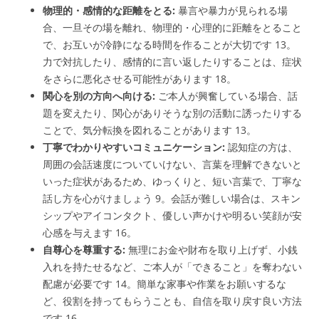
物理的・感情的な距離をとる:
暴言や暴力が見られる場
合、一旦その場を離れ、物理的・心理的に距離をとること
で、お互いが冷静になる時間を作ることが大切です
13
。
力で対抗したり、感情的に言い返したりすることは、症状
をさらに悪化させる可能性があります
18
。
関心を別の方向へ向ける:
ご本人が興奮している場合、話
題を変えたり、関心がありそうな別の活動に誘ったりする
ことで、気分転換を図れることがあります
13
。
丁寧でわかりやすいコミュニケーション:
認知症の方は、
周囲の会話速度についていけない、言葉を理解できないと
いった症状があるため、ゆっくりと、短い言葉で、丁寧な
話し方を心がけましょう
9
。会話が難しい場合は、スキン
シップやアイコンタクト、優しい声かけや明るい笑顔が安
心感を与えます
16
。
自尊心を尊重する:
無理にお金や財布を取り上げず、小銭
入れを持たせるなど、ご本人が「できること」を奪わない
配慮が必要です
14
。簡単な家事や作業をお願いするな
ど、役割を持ってもらうことも、自信を取り戻す良い方法
です
16
。