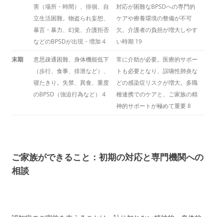
害（場所・時間）、徘徊、自
対応が困難なBPSDへの専門的
立生活困難。物盗られ妄想、
ケアや療養環境の整備が不可
暴言・暴力、幻覚、介護拒否
欠。介護者の負担が増大しやす
などのBPSDが出現・増加
4
い時期
19
末期
意思疎通困難、身体機能低下
常に介助が必要。医療的サポー
（歩行、食事、排泄など）、
トも必要となり、誤嚥性肺炎な
寝たきり。失禁、異食、重度
どの感染症リスクが増大。多職
のBPSD（強迫行為など）
4
種連携でのケアと、ご家族の精
神的サポートが極めて重要
8
ご家族ができること：初期の対応と専門機関への
相談