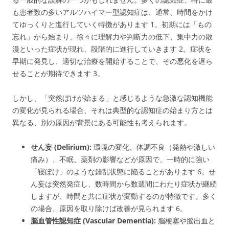
も患者数の多いアルツハイマー型認知症は、通常、時間をかけ
てゆっくりと進行していく特徴があります
1
。初期には「もの
忘れ」から始まり、徐々に理解力や判断力の低下、集中力の散
漫といった症状が現れ、段階的に進行していきます
2
。症状を
早期に発見し、適切な治療を開始することで、その悪化を遅ら
せることが期待できます
3
。
しかし、「突然ぼけが始まる」と感じるような急激な認知機能
の変化が見られる場合、それは典型的な認知症の始まり方とは
異なる、別の原因が背景にある可能性も考えられます。
せん妄 (Delirium):
環境の変化、体調不良（発熱や激しい
痛み）、不眠、薬剤の影響などが原因で、一時的に強い
「寝ぼけ」のような錯乱状態に陥ることがあります
6
。せ
ん妄は突然発症し、数時間から数週間にわたり症状が継続
しますが、時間と共に症状が変動するのが特徴です。多く
の場合、原因を取り除けば改善が見られます
6
。
脳血管性認知症 (Vascular Dementia):
脳梗塞や脳出血と