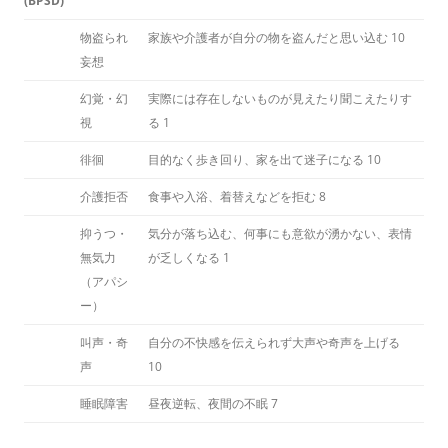
(BPSD)
物盗られ
家族や介護者が自分の物を盗んだと思い込む
10
妄想
幻覚・幻
実際には存在しないものが見えたり聞こえたりす
視
る
1
徘徊
目的なく歩き回り、家を出て迷子になる
10
介護拒否
食事や入浴、着替えなどを拒む
8
抑うつ・
気分が落ち込む、何事にも意欲が湧かない、表情
無気力
が乏しくなる
1
（アパシ
ー）
叫声・奇
自分の不快感を伝えられず大声や奇声を上げる
声
10
睡眠障害
昼夜逆転、夜間の不眠
7