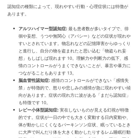
認知症の種類によって、現れやすい行動・心理症状には特徴が
あります。
アルツハイマー型認知症:
最も患者数が多いタイプで、徘
徊や妄想、うつや無関心（アパシー）などの症状が現れや
すいとされています。物忘れなどの記憶障害からゆっくり
と進行し、自分の物を盗まれたと思い込む「物盗られ妄
想」もしばしば現れます
10
。理解力や判断力の低下、感
情のコントロールがうまくできないことが、暴言や暴力に
つながることもあります
13
。
脳血管性認知症:
感情のコントロールができない「感情失
禁」が特徴的で、怒りや悲しみの感情が急に現れやすい傾
向があります。症状の現れ方に波がある「まだら認知症」
も特徴です
10
。
レビー小体型認知症:
実在しないものが見える幻視が特徴
的です。症状が一日の中でも大きく変動する日内変動や、
体が動かしにくくなるパーキンソン症状、眠っているとき
に大声で叫んだり体を大きく動かしたりするレム睡眠行動