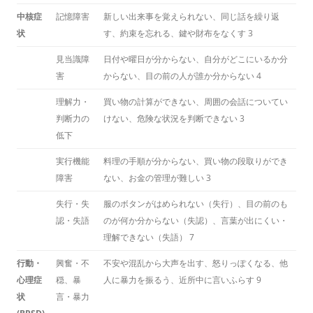
中核症
記憶障害
新しい出来事を覚えられない、同じ話を繰り返
状
す、約束を忘れる、鍵や財布をなくす
3
見当識障
日付や曜日が分からない、自分がどこにいるか分
害
からない、目の前の人が誰か分からない
4
理解力・
買い物の計算ができない、周囲の会話についてい
判断力の
けない、危険な状況を判断できない
3
低下
実行機能
料理の手順が分からない、買い物の段取りができ
障害
ない、お金の管理が難しい
3
失行・失
服のボタンがはめられない（失行）、目の前のも
認・失語
のが何か分からない（失認）、言葉が出にくい・
理解できない（失語）
7
行動・
興奮・不
不安や混乱から大声を出す、怒りっぽくなる、他
心理症
穏、暴
人に暴力を振るう、近所中に言いふらす
9
状
言・暴力