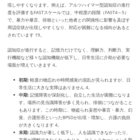
現しやすくなります。例えば、アルツハイマー型認知症の進行
度を評価するFASTスケールでは、中程度の段階（FAST4～5）
で、暴力や暴言、徘徊といった他者との関係性に影響を及ぼす
周辺症状が出現しやすくなり、対応が困難になる傾向があると
されています
19
。
認知症が進行すると、記憶力だけでなく、理解力、判断力、実
行機能など様々な認知機能が低下し、日常生活に介助が必要な
場面が増えていきます
4
。
初期:
軽度の物忘れや時間感覚の混乱が見られますが、日
常生活に大きな支障はありません
4
。
中期:
記憶障害が深刻化し、自立した生活が困難になりま
す。場所の見当識障害が多く見られ、徘徊につながること
もあります。この時期に、物盗られ妄想や暴言・暴力、幻
覚、介護拒否といったBPSDが出現・増加し、介護の負担
が大きくなります
4
。
末期:
認識力が著しく低下し、人を認識できなかったり、
言葉が理解できなくなったりと、コミュニケーションを取