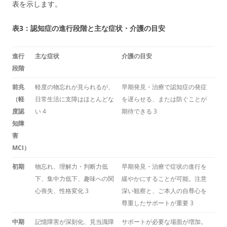
表を示します。
表3：認知症の進行段階と主な症状・介護の目安
進行
主な症状
介護の目安
段階
前兆
軽度の物忘れが見られるが、
早期発見・治療で認知症の発症
（軽
日常生活に支障はほとんどな
を遅らせる、または防ぐことが
度認
い
4
期待できる
3
知障
害
MCI）
初期
物忘れ、理解力・判断力低
早期発見・治療で症状の進行を
下、集中力低下、趣味への関
緩やかにすることが可能。注意
心喪失、性格変化
3
深い観察と、ご本人の自尊心を
尊重したサポートが重要
3
中期
記憶障害が深刻化、見当識障
サポートが必要な場面が増加。