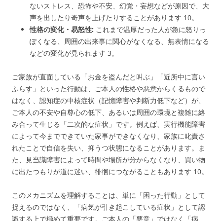
ないストレス、恐怖や不安、幻覚・妄想などが原因で、大
声を出したり奇声を上げたりすることがあります
10
。
性格の変化・易怒性:
これまで温厚だった人が急に怒りっ
ぽくなる、周囲の出来事に関心がなくなる、無表情になる
などの変化が見られます
3
。
ご家族が直面している「お金を盗んだと叫ぶ」「近所中に言い
ふらす」といった行動は、ご本人の性格や悪意からくるもので
はなく、認知症の中核症状（記憶障害や判断力低下など）が、
ご本人の不安や自尊心の低下、あるいは周囲の環境と複雑に絡
み合って生じる「二次的な症状」です。例えば、実行機能障害
によって今までできていた家事ができなくなり、家族に叱責さ
れたことで自信を失い、抑うつ状態になることがあります。ま
た、見当識障害によって時間や場所が分からなくなり、買い物
に出たつもりが道に迷い、徘徊につながることもあります
10
。
このメカニズムを理解することは、単に「困った行動」として
捉えるのではなく、「病気が引き起こしている症状」として認
識する上で極めて重要です。ご本人の「悪意」ではなく「病