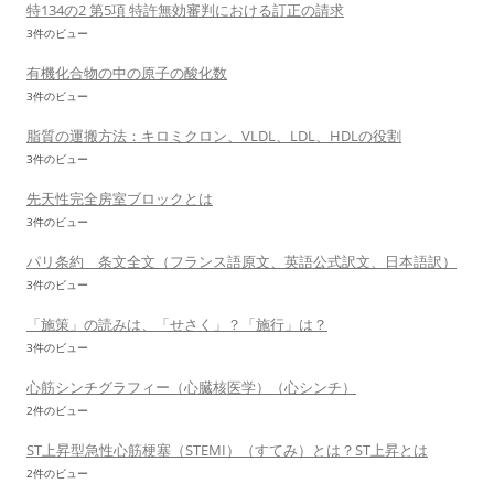
特134の2 第5項 特許無効審判における訂正の請求
3件のビュー
有機化合物の中の原子の酸化数
3件のビュー
脂質の運搬方法：キロミクロン、VLDL、LDL、HDLの役割
3件のビュー
先天性完全房室ブロックとは
3件のビュー
パリ条約 条文全文（フランス語原文、英語公式訳文、日本語訳）
3件のビュー
「施策」の読みは、「せさく」？「施行」は？
3件のビュー
心筋シンチグラフィー（心臓核医学）（心シンチ）
2件のビュー
ST上昇型急性心筋梗塞（STEMI）（すてみ）とは？ST上昇とは
2件のビュー