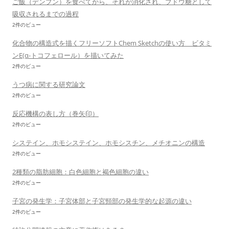
ご飯（デンプン）を食べてから、それが消化され、ブドウ糖として
吸収されるまでの過程
2件のビュー
化合物の構造式を描くフリーソフトChem Sketchの使い方 ビタミ
ンE(α-トコフェロール）を描いてみた
2件のビュー
うつ病に関する研究論文
2件のビュー
反応機構の表し方（巻矢印）
2件のビュー
システイン、ホモシステイン、ホモシスチン、メチオニンの構造
2件のビュー
2種類の脂肪細胞：白色細胞と褐色細胞の違い
2件のビュー
子宮の発生学：子宮体部と子宮頸部の発生学的な起源の違い
2件のビュー