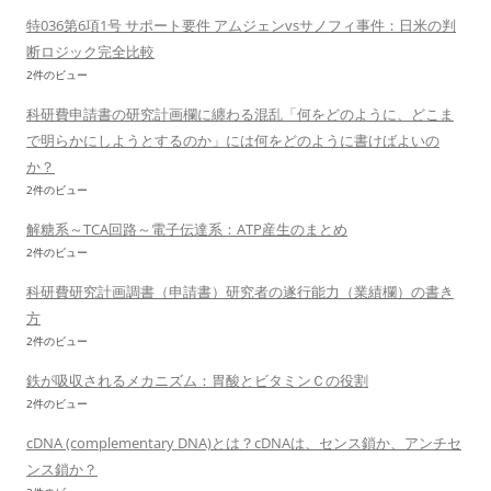
特036第6項1号 サポート要件 アムジェンvsサノフィ事件：日米の判
断ロジック完全比較
2件のビュー
科研費申請書の研究計画欄に纏わる混乱「何をどのように、どこま
で明らかにしようとするのか」には何をどのように書けばよいの
か？
2件のビュー
解糖系～TCA回路～電子伝達系：ATP産生のまとめ
2件のビュー
科研費研究計画調書（申請書）研究者の遂行能力（業績欄）の書き
方
2件のビュー
鉄が吸収されるメカニズム：胃酸とビタミンＣの役割
2件のビュー
cDNA (complementary DNA)とは？cDNAは、センス鎖か、アンチセ
ンス鎖か？