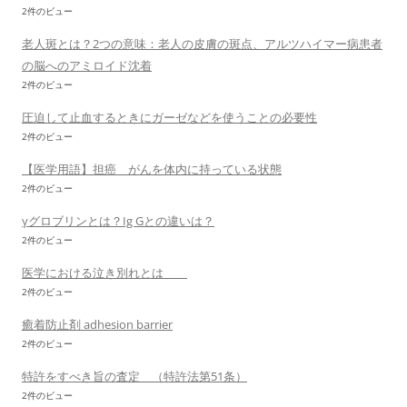
2件のビュー
老人斑とは？2つの意味：老人の皮膚の斑点、アルツハイマー病患者
の脳へのアミロイド沈着
2件のビュー
圧迫して止血するときにガーゼなどを使うことの必要性
2件のビュー
【医学用語】担癌 がんを体内に持っている状態
2件のビュー
γグロブリンとは？Ig Gとの違いは？
2件のビュー
医学における泣き別れとは
2件のビュー
癒着防止剤 adhesion barrier
2件のビュー
特許をすべき旨の査定 （特許法第51条）
2件のビュー