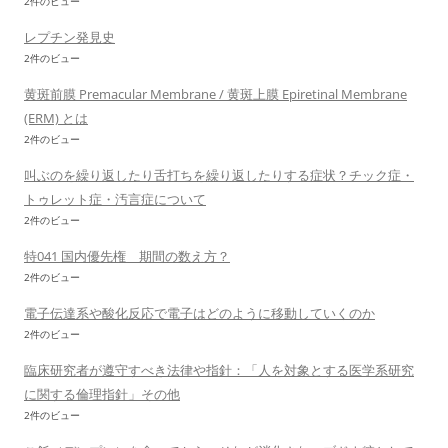
2件のビュー
レプチン発見史
2件のビュー
黄斑前膜 Premacular Membrane / 黄斑上膜 Epiretinal Membrane
(ERM) とは
2件のビュー
叫ぶのを繰り返したり舌打ちを繰り返したりする症状？チック症・
トゥレット症・汚言症について
2件のビュー
特041 国内優先権 期間の数え方？
2件のビュー
電子伝達系や酸化反応で電子はどのように移動していくのか
2件のビュー
臨床研究者が遵守すべき法律や指針：「人を対象とする医学系研究
に関する倫理指針」その他
2件のビュー