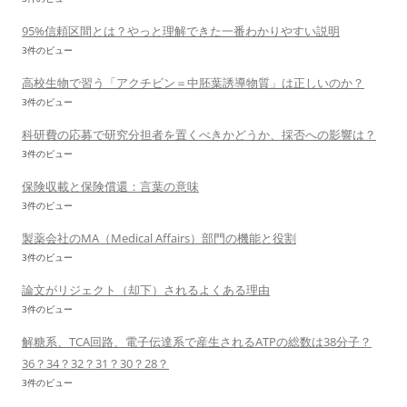
95%信頼区間とは？やっと理解できた一番わかりやすい説明
3件のビュー
高校生物で習う「アクチビン＝中胚葉誘導物質」は正しいのか？
3件のビュー
科研費の応募で研究分担者を置くべきかどうか、採否への影響は？
3件のビュー
保険収載と保険償還：言葉の意味
3件のビュー
製薬会社のMA（Medical Affairs）部門の機能と役割
3件のビュー
論文がリジェクト（却下）されるよくある理由
3件のビュー
解糖系、TCA回路、電子伝達系で産生されるATPの総数は38分子？
36？34？32？31？30？28？
3件のビュー