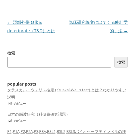
投
←
頭部外傷 talk &
臨床研究論文に出てくる統計学
稿
deteriorate（T&D）とは
的手法
→
ナ
ビ
検索
ゲ
検索
ー
シ
ョ
popular posts
ン
クラスカル・ウォリス検定 (Kruskal-Wallis test) とは？わかりやすい
説明
14件のビュー
日本の脳波研究（科研費研究課題）
12件のビュー
P1,P1A,P2,P2A,P3,P3A,BSL1,BSL2,BSL3バイオセーフティレベルの種