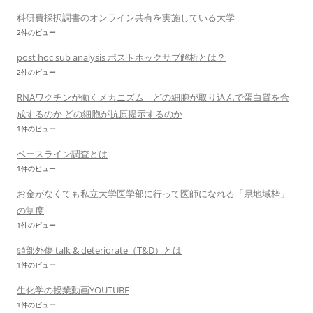
科研費採択調書のオンライン共有を実施している大学
2件のビュー
post hoc sub analysis ポストホックサブ解析とは？
2件のビュー
RNAワクチンが働くメカニズム どの細胞が取り込んで蛋白質を合
成するのか どの細胞が抗原提示するのか
1件のビュー
ベースライン調査とは
1件のビュー
お金がなくても私立大学医学部に行って医師になれる「県地域枠」
の制度
1件のビュー
頭部外傷 talk & deteriorate（T&D）とは
1件のビュー
生化学の授業動画YOUTUBE
1件のビュー