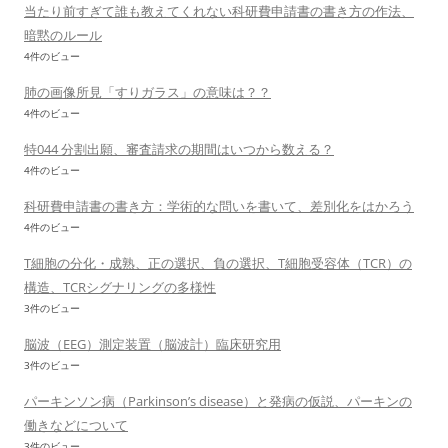
当たり前すぎて誰も教えてくれない科研費申請書の書き方の作法、
暗黙のルール
4件のビュー
肺の画像所見「すりガラス」の意味は？？
4件のビュー
特044 分割出願、審査請求の期間はいつから数える？
4件のビュー
科研費申請書の書き方：学術的な問いを書いて、差別化をはかろう
4件のビュー
T細胞の分化・成熟、正の選択、負の選択、T細胞受容体（TCR）の
構造、TCRシグナリングの多様性
3件のビュー
脳波（EEG）測定装置（脳波計）臨床研究用
3件のビュー
パーキンソン病（Parkinson’s disease）と発病の仮説、パーキンの
働きなどについて
3件のビュー