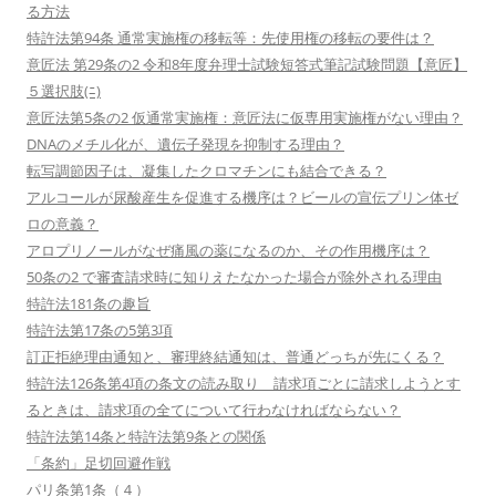
る方法
特許法第94条 通常実施権の移転等：先使用権の移転の要件は？
意匠法 第29条の2 令和8年度弁理士試験短答式筆記試験問題【意匠】
５選択肢(ﾆ)
意匠法第5条の2 仮通常実施権：意匠法に仮専用実施権がない理由？
DNAのメチル化が、遺伝子発現を抑制する理由？
転写調節因子は、凝集したクロマチンにも結合できる？
アルコールが尿酸産生を促進する機序は？ビールの宣伝プリン体ゼ
ロの意義？
アロプリノールがなぜ痛風の薬になるのか、その作用機序は？
50条の2 で審査請求時に知りえたなかった場合が除外される理由
特許法181条の趣旨
特許法第17条の5第3項
訂正拒絶理由通知と、審理終結通知は、普通どっちが先にくる？
特許法126条第4項の条文の読み取り 請求項ごとに請求しようとす
るときは、請求項の全てについて行わなければならない？
特許法第14条と特許法第9条との関係
「条約」足切回避作戦
パリ条第1条（４）