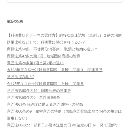
最近の投稿
【科研費研究テーマの選び方】純粋な臨床試験（単剤 vs. ２剤の治療
効果比較など）で、科研費に採択されうるか？
商標法第50条 不使用取消審判: 取消と無効の違い？
商標法第47条の第2項 地域団体商標の除斥
意匠法第26条第1項と第2項の違い
令和8年度弁理士試験短答問題 意匠 問題９ 関連意匠
意匠法 第3条の2
令和8年度弁理士試験短答問題 意匠 問題８
意匠法第60条の12 国際公表の効果等
意匠法第60条の6、意匠法第9条
意匠法61条 特許庁に備える意匠原簿への登録
意匠法60条の9 秘密意匠の特例（国際意匠登録出願で14条の規定は
適用しない）
意匠法60の22：起算日が謄本送達の日 vs 確定の日 を一発で理解す