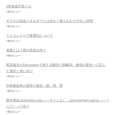
2型免疫応答とは
1件のビュー
ギブスの自由エネルギーとは何か？最もわかりやすい説明
1件のビュー
ミトコンドリア膜電位について
1件のビュー
老衰とは？死の兆候は何？
1件のビュー
英語論文のDiscussionで使える動詞と助動詞：確信の度合いに応じ
た選択と使い分け
1件のビュー
中胚葉由来の器官の発生：筋、骨、腎
1件のビュー
医学用語 acidosisの-osis（～オーシス）、sarcopeniaの-penia（～ぺ
ニア）って何？
1件のビュー