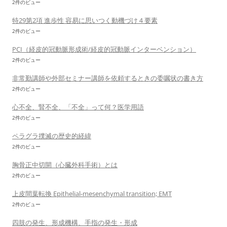
2件のビュー
特29第2項 進歩性 容易に思いつく動機づけ４要素
2件のビュー
PCI（経皮的冠動脈形成術/経皮的冠動脈インターベンション）
2件のビュー
非常勤講師や外部セミナー講師を依頼するときの委嘱状の書き方
2件のビュー
心不全、腎不全、「不全」って何？医学用語
2件のビュー
ペラグラ撲滅の歴史的経緯
2件のビュー
胸骨正中切開（心臓外科手術）とは
2件のビュー
上皮間葉転換 Epithelial-mesenchymal transition; EMT
2件のビュー
四肢の発生、形成機構、手指の発生・形成