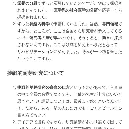
栄養の分野
でずっと応募していたのですが、やはり採択さ
れませんでした。‥
医学系の社会医学の分野
で応募したら
採択されました。
ずっと
神経内科学
で申請していました。当然、
専門領域
で
すから。ところが、ここは全国から研究者が参入してくる
ので、
研究者の層が厚い
のです。そうすると、
簡単に採択
されない
んですね。ここは領域を変えるべきだと思って、
リハビリテーション
に変えました。それが一つ功を奏した
ということですね。
挑戦的萌芽研究について
挑戦的萌芽研究の審査の仕方
というものがあって、審査員
の中で全員の合意でなくても、一部の先生が非常にいいと
思うといった課題については、最後まで残るというんです
よ。だから、ある一部の人にだけでもすごくアピールする
書き方でもいい
アイデアで勝負ですから。研究業績があまり無くて困って
いるという人は、是非、挑戦的萌芽研究に挑戦ですね。