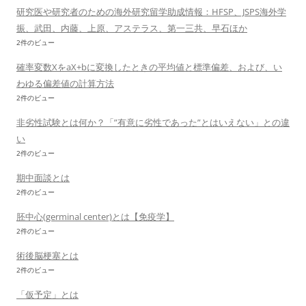
研究医や研究者のための海外研究留学助成情報：HFSP、JSPS海外学
振、武田、内藤、上原、アステラス、第一三共、早石ほか
2件のビュー
確率変数XをaX+bに変換したときの平均値と標準偏差、および、い
わゆる偏差値の計算方法
2件のビュー
非劣性試験とは何か？「”有意に劣性であった”とはいえない」との違
い
2件のビュー
期中面談とは
2件のビュー
胚中心(germinal center)とは【免疫学】
2件のビュー
術後脳梗塞とは
2件のビュー
「仮予定」とは