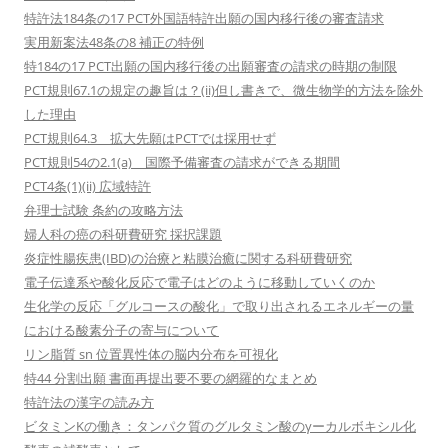
特許法184条の17 PCT外国語特許出願の国内移行後の審査請求
実用新案法48条の8 補正の特例
特184の17 PCT出願の国内移行後の出願審査の請求の時期の制限
PCT規則67.1の規定の趣旨は？(ii)但し書きで、微生物学的方法を除外
した理由
PCT規則64.3 拡大先願はPCTでは採用せず
PCT規則54の2.1(a) 国際予備審査の請求ができる期間
PCT4条(1)(ii) 広域特許
弁理士試験 条約の攻略方法
婦人科の癌の科研費研究 採択課題
炎症性腸疾患(IBD)の治療と粘膜治癒に関する科研費研究
電子伝達系や酸化反応で電子はどのように移動していくのか
生化学の反応「グルコースの酸化」で取り出されるエネルギーの量
における酸素分子の寄与について
リン脂質 sn 位置異性体の脳内分布を可視化
特44 分割出願 書面再提出要不要の網羅的なまとめ
特許法の漢字の読み方
ビタミンKの働き：タンパク質のグルタミン酸のγーカルボキシル化