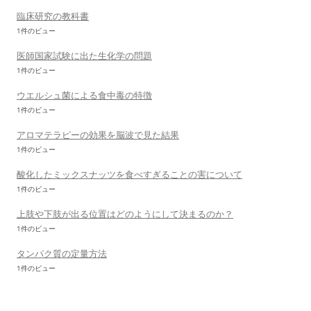
臨床研究の教科書
1件のビュー
医師国家試験に出た生化学の問題
1件のビュー
ウエルシュ菌による食中毒の特徴
1件のビュー
アロマテラピーの効果を脳波で見た結果
1件のビュー
酸化したミックスナッツを食べすぎることの害について
1件のビュー
上肢や下肢が出る位置はどのようにして決まるのか？
1件のビュー
タンパク質の定量方法
1件のビュー