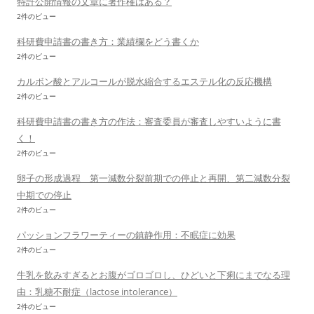
特許公開情報の文章に著作権はある？
2件のビュー
科研費申請書の書き方：業績欄をどう書くか
2件のビュー
カルボン酸とアルコールが脱水縮合するエステル化の反応機構
2件のビュー
科研費申請書の書き方の作法：審査委員が審査しやすいように書
く！
2件のビュー
卵子の形成過程 第一減数分裂前期での停止と再開、第二減数分裂
中期での停止
2件のビュー
パッションフラワーティーの鎮静作用：不眠症に効果
2件のビュー
牛乳を飲みすぎるとお腹がゴロゴロし、ひどいと下痢にまでなる理
由：乳糖不耐症（lactose intolerance）
2件のビュー