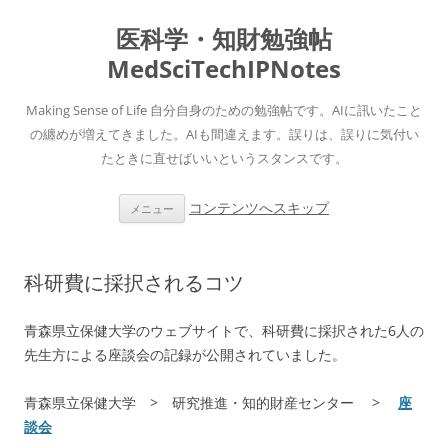
医科学・知財勉強帖
MedSciTechIPNotes
Making Sense of Life 自分自身のための勉強帖です。AIに訊いたこと
の纏めが増えてきました。AIも間違えます。誤りは、誤りに気付い
たときに直せばいいというスタンスです。
コンテンツへスキップ
メニュー
科研費に採択されるコツ
青森県立保健大学のウェブサイトで、科研費に採択された6人の
先生方による座談会の記録が公開されていました。
青森県立保健大学 > 研究推進・知的財産センター >
座
談会