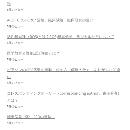
類
6件のビュー
ARO? CRO? CRC? 治験、臨床試験、臨床研究の違い
5件のビュー
活性酸素種（ROS)とは？ROS,酸素分子、ラジカルなどについて
5件のビュー
医学教育分野別認証評価とは？
5件のビュー
ピアソンの相関係数の意味、求め方、解釈の仕方、ありがちな間違
い
5件のビュー
コレスポンディングオーサー（correspoinding author、責任著者）
とは？
5件のビュー
標準偏差 1SD、2SDの意味
5件のビュー