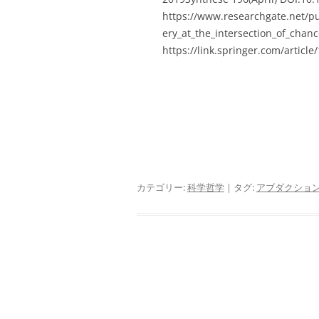
https://www.researchgate.net/pu
ery_at_the_intersection_of_cha
https://link.springer.com/articl
カテゴリー:
科学哲学
| タグ:
アブダクショ