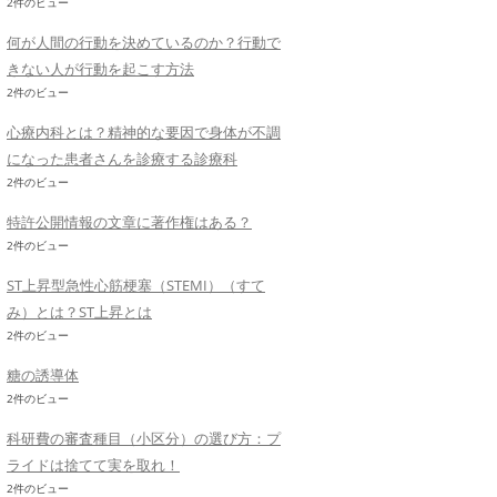
2件のビュー
何が人間の行動を決めているのか？行動で
きない人が行動を起こす方法
2件のビュー
心療内科とは？精神的な要因で身体が不調
になった患者さんを診療する診療科
2件のビュー
特許公開情報の文章に著作権はある？
2件のビュー
ST上昇型急性心筋梗塞（STEMI）（すて
み）とは？ST上昇とは
2件のビュー
糖の誘導体
2件のビュー
科研費の審査種目（小区分）の選び方：プ
ライドは捨てて実を取れ！
2件のビュー