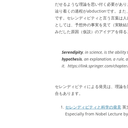
だせるような理論を思い付く必要があり
辿り着くの過程がabductionです。また
です。セレンディピティと言う言葉は人
としては、予想外の事実を見て（実験結
みだした原因（仮説）のアイデアを得る
Serendipity
, in science, is the abilit
hypothesis
, an explanation, a rule, 
it. https://link.springer.com/chapt
セレンディピティによる発見は、理論を
合もあります。
セレンディピティと科学の発見
英文タ
Especially from Nobel Lecture b