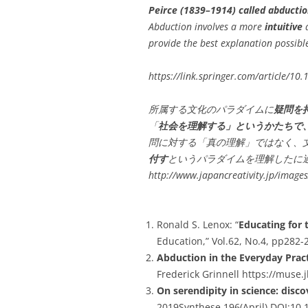
Peirce (1839–1914) called abducti
Abduction involves a more
intuitive
provide the best explanation possibl
https://link.springer.com/article/1
所属する文化のパラダイムに
疑問を
「
社会を理解する」というかたちで
問に対する「真の理解」ではなく、
付す
というパラダイムを理解したに
http://www.japancreativity.jp/imag
Ronald S. Lenox: “
Educating for 
Education,” Vol.62, No.4, pp28
Abduction in the Everyday Prac
Frederick Grinnell https://muse.
On serendipity in science: disc
2019Synthese 196(April) DOI:10