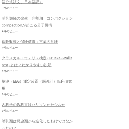
語公式訳文、日本語訳）
5件のビュー
哺乳類胚の発生 卵割期 コンパクション
compactionが起こる分子機構
4件のビュー
保険収載と保険償還：言葉の意味
4件のビュー
クラスカル・ウォリス検定 (Kruskal-Wallis
test) とは？わかりやすい説明
4件のビュー
脳波（EEG）測定装置（脳波計）臨床研究
用
3件のビュー
内科学の教科書はハリソンかセシルか
3件のビュー
哺乳類は爬虫類から進化したわけではなか
ったの？