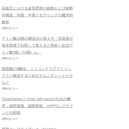
高血圧における血管肥厚の細胞および細胞
外構造：内膜・中膜リモデリングの機序的
解析
2件のビュー
アミノ酸20個の構造式の覚え方：官能基や
基本骨格で分類して覚えると簡単！必須ア
ミノ酸9個（10個）も。
2件のビュー
脂肪酸のβ酸化、ミトコンドリアマトリッ
クスへ輸送するためのカルニチンシャトル
など
2件のビュー
TrophoblastとInner cell massの分化の機
序：細部接着、細胞骨格、HIPPOシグナリ
ングの関係
2件のビュー