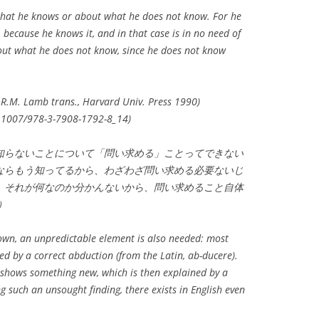
what he knows or about what he does not know. For he
because he knows it, and in that case is in no need of
bout what he does not know, since he does not know
R.M. Lamb trans., Harvard Univ. Press 1990)
0.1007/978-3-7908-1792-8_14)
知らないことについて「問い求める」ことってできない
とならもう知ってるから、わざわざ問い求める必要ないじ
、それが何なのか分かんないから、問い求めること自体
）
own, an unpredictable element is also needed: most
ed by a correct abduction (from the Latin, ab-ducere).
 shows something new, which is then explained by a
 such an unsought finding, there exists in English even