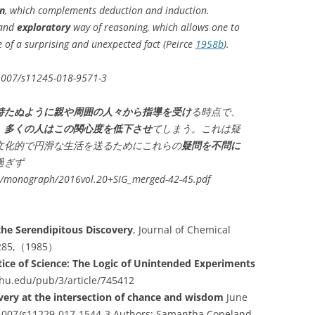
on
, which complements deduction and induction.
and
exploratory
way of reasoning, which allows one to
e of a surprising and unexpected fact (Peirce
1958b
).
0.1007/s11245-018-9571-3
持たぬように親や周囲の人々から指導を受け
る時点で、
、多くの人はこの関心度を低下させ
てしまう。これは疑
文化的で円滑な生活を送るためにこれらの
疑問を不問に
過ぎず
es/monograph/2016vol.20+SIG_merged-42-45.pdf
the Serendipitous Discovery
, Journal of Chemical
2-285,（1985）
tice of Science: The Logic of Unintended Experiments
jhu.edu/pub/3/article/745412
overy at the intersection of chance and wisdom
June
.1007/s11229-017-1544-3 Authors: Samantha Copeland