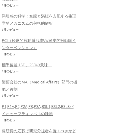
3件のビュー
満腹感の科学：空腹と満腹を支配する生理
学的メカニズムの包括的解析
3件のビュー
PCI（経皮的冠動脈形成術/経皮的冠動脈イ
ンターベンション）
3件のビュー
標準偏差 1SD、2SDの意味
3件のビュー
製薬会社のMA（Medical Affairs）部門の機
能と役割
3件のビュー
P1,P1A,P2,P2A,P3,P3A,BSL1,BSL2,BSL3バ
イオセーフティレベルの種類
3件のビュー
科研費の応募で研究分担者を置くべきかど