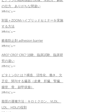
ピアソンの相関係数の意味、求め方、解釈
の仕方、ありがちな間違い
3件のビュー
対面＋ZOOMハイブリッドセミナーを実施
する方法
3件のビュー
癒着防止剤 adhesion barrier
3件のビュー
ARO? CRO? CRC? 治験、臨床試験、臨床研
究の違い
2件のビュー
ビタミンDとは？構造、活性化、働き、欠
乏症、関与する臓器（皮膚、肝臓、腎臓、
腸管、骨、副甲状腺）
2件のビュー
脂質の運搬方法：キロミクロン、VLDL、
LDL、HDLの役割