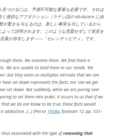
を見つけるには、予測不可能な要素も必要です。それは
適切なアブダクション（ラテン語の ab-ducere に由
観察が驚きを与えるのは、新しい事実を示しているから
によって説明されます。このような意図せずして発見を
の言葉が存在します――「セレンディピティ」です。
 through them. We examine them. We find them a
gle. We are unable to hold them in our minds. We
r; but they seem so multiplex intricate that we can
e have set down represents the facts, nor can we get
have set down. But suddenly, while we are poring over
oring to set them into order, it occurs to us that if we
that we do not know to be true, these facts would
is abduction. […] (Peirce
1958a
, footnote 12, pp. 531–
 thus associated with the type of
reasoning that