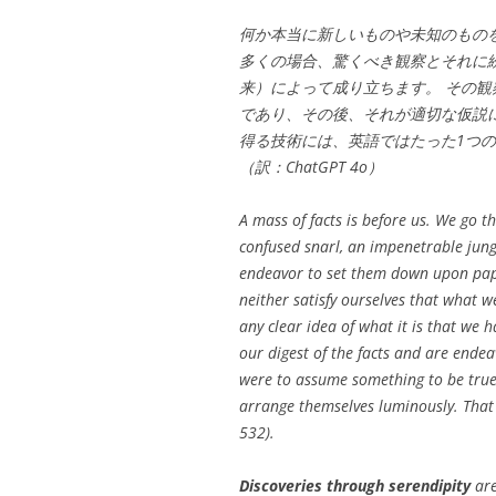
何か本当に新しいものや未知のもの
多くの場合、驚くべき観察とそれに続く
来）によって成り立ちます。 その
であり、その後、それが適切な仮説
得る技術には、英語ではたった1つ
（訳：ChatGPT 4o）
A mass of facts is before us. We go
confused snarl, an impenetrable jun
endeavor to set them down upon pape
neither satisfy ourselves that what w
any clear idea of what it is that we 
our digest of the facts and are endeav
were to assume something to be true 
arrange themselves luminously. That 
532).
Discoveries through serendipity
are