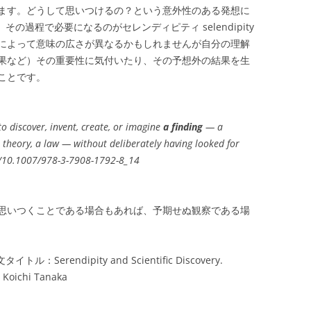
ます。どうして思いつけるの？という意外性のある発想に
、その過程で必要になるのがセレンディピティ selendipity
によって意味の広さが異なるかもしれませんが自分の理解
果など）その重要性に気付いたり、その予想外の結果を生
ことです。
y to discover, invent, create, or imagine
a finding
— a
a theory, a law — without deliberately having looked for
er/10.1007/978-3-7908-1792-8_14
思いつくことである場合もあれば、予期せぬ観察である場
イトル：Serendipity and Scientific Discovery.
y Koichi Tanaka