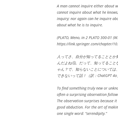
A man cannot inquire either about 
cannot inquire about what he knows, 
inquiry; nor again can he inquire a
about what he is to inquire.
(PLATO, Meno, in 2 PLATO 300-01 (W.
https://link.springer.com/chapter/1
人ってさ、自分が知ってることとか
んだよね🤔。だって、知ってるこ
ゃん？で、知らないことについては
できないって話！（訳：ChatGPT 4o
To find something truly new or unkn
often a surprising observation follow
The observation surprises because it
good abduction. For the art of making
one single word: “serendipity.”