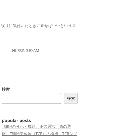
誤りは、誤りに気付いたときに直せばいいというス
NURSING EXAM
検索
検索
popular posts
T細胞の分化・成熟、正の選択、負の選
択、T細胞受容体（TCR）の構造、TCRシグ