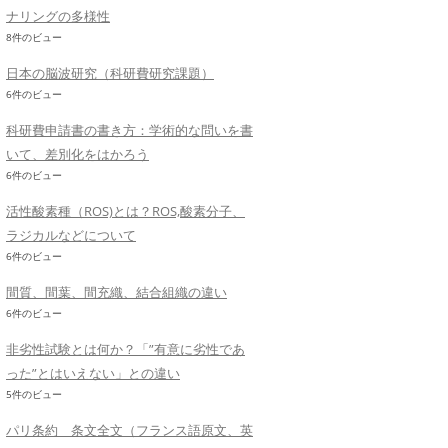
ナリングの多様性
8件のビュー
日本の脳波研究（科研費研究課題）
6件のビュー
科研費申請書の書き方：学術的な問いを書
いて、差別化をはかろう
6件のビュー
活性酸素種（ROS)とは？ROS,酸素分子、
ラジカルなどについて
6件のビュー
間質、間葉、間充織、結合組織の違い
6件のビュー
非劣性試験とは何か？「”有意に劣性であ
った”とはいえない」との違い
5件のビュー
パリ条約 条文全文（フランス語原文、英