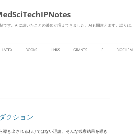
ciTechIPNotes
自身のための勉強帖です。AIに訊いたことの纏めが増えてきました。AIも間違えます。
コ
ン
LATEX
BOOKS
LINKS
GRANTS
IF
BIOCHEM
テ
ン
ツ
へ
ス
キ
ッ
プ
ダクション
ら導き出されるわけではない理論、そんな観察結果を導き