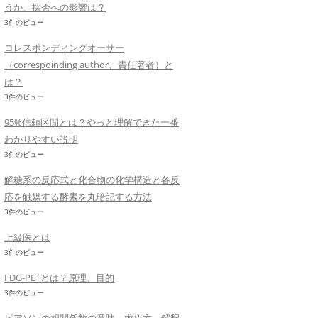
うか、採否への影響は？
3件のビュー
コレスポンディングオーサー
（correspoinding author、責任著者）と
は？
3件のビュー
95%信頼区間とは？やっと理解できた一番
わかりやすい説明
3件のビュー
解糖系の反応式と化合物の化学構造と各反
応を触媒する酵素を丸暗記する方法
3件のビュー
上級医とは
3件のビュー
FDG-PETとは？原理、目的
3件のビュー