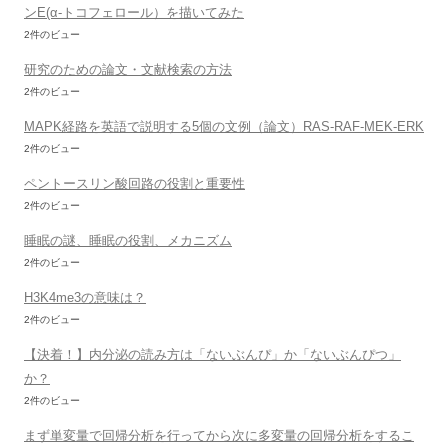
ンE(α-トコフェロール）を描いてみた
2件のビュー
研究のための論文・文献検索の方法
2件のビュー
MAPK経路を英語で説明する5個の文例（論文）RAS-RAF-MEK-ERK
2件のビュー
ペントースリン酸回路の役割と重要性
2件のビュー
睡眠の謎、睡眠の役割、メカニズム
2件のビュー
H3K4me3の意味は？
2件のビュー
【決着！】内分泌の読み方は「ないぶんぴ」か「ないぶんぴつ」
か？
2件のビュー
まず単変量で回帰分析を行ってから次に多変量の回帰分析をするこ