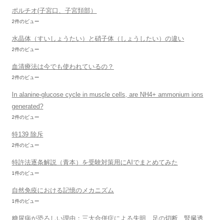
ポルチオ(子宮口、子宮頚部）
2件のビュー
水晶体（すいしょうたい）と硝子体（しょうしたい）の違い
2件のビュー
血清療法は今でも使われているの？
2件のビュー
In alanine-glucose cycle in muscle cells, are NH4+ ammonium ions
generated?
2件のビュー
特139 除斥
2件のビュー
特許法逐条解説（青本）を受験対策用にAIでまとめてみた
1件のビュー
自然免疫における記憶のメカニズム
1件のビュー
糖尿病が恐ろしい理由：三大合併症による失明、足の切断、腎臓透