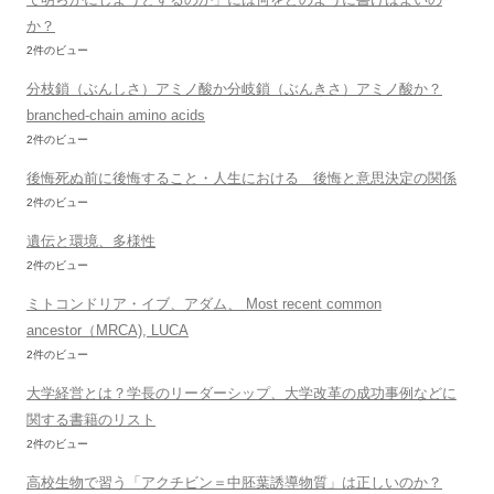
か？
2件のビュー
分枝鎖（ぶんしさ）アミノ酸か分岐鎖（ぶんきさ）アミノ酸か？
branched-chain amino acids
2件のビュー
後悔死ぬ前に後悔すること・人生における 後悔と意思決定の関係
2件のビュー
遺伝と環境、多様性
2件のビュー
ミトコンドリア・イブ、アダム、 Most recent common
ancestor（MRCA), LUCA
2件のビュー
大学経営とは？学長のリーダーシップ、大学改革の成功事例などに
関する書籍のリスト
2件のビュー
高校生物で習う「アクチビン＝中胚葉誘導物質」は正しいのか？