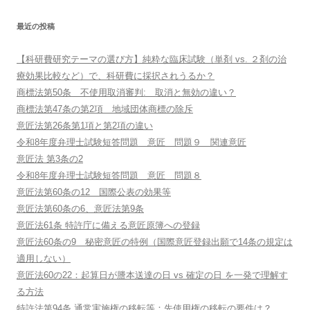
最近の投稿
【科研費研究テーマの選び方】純粋な臨床試験（単剤 vs. ２剤の治
療効果比較など）で、科研費に採択されうるか？
商標法第50条 不使用取消審判: 取消と無効の違い？
商標法第47条の第2項 地域団体商標の除斥
意匠法第26条第1項と第2項の違い
令和8年度弁理士試験短答問題 意匠 問題９ 関連意匠
意匠法 第3条の2
令和8年度弁理士試験短答問題 意匠 問題８
意匠法第60条の12 国際公表の効果等
意匠法第60条の6、意匠法第9条
意匠法61条 特許庁に備える意匠原簿への登録
意匠法60条の9 秘密意匠の特例（国際意匠登録出願で14条の規定は
適用しない）
意匠法60の22：起算日が謄本送達の日 vs 確定の日 を一発で理解す
る方法
特許法第94条 通常実施権の移転等：先使用権の移転の要件は？