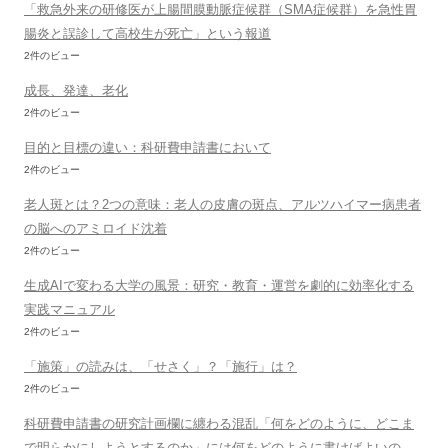
「救急外来の研修医が上腸間膜動脈症候群（SMA症候群）を急性胃
腸炎と誤診して高校生が死亡」という報道
2件のビュー
成長、発達、老化
2件のビュー
目的と目標の違い：科研費申請書において
2件のビュー
老人斑とは？2つの意味：老人の皮膚の斑点、アルツハイマー病患者
の脳へのアミロイド沈着
2件のビュー
生成AIで変わる大学の風景：研究・教育・運営を劇的に効率化する
実践マニュアル
2件のビュー
「施策」の読みは、「せさく」？「施行」は？
2件のビュー
科研費申請書の研究計画欄に纏わる混乱「何をどのように、どこま
で明らかにしようとするのか」には何をどのように書けばよいの