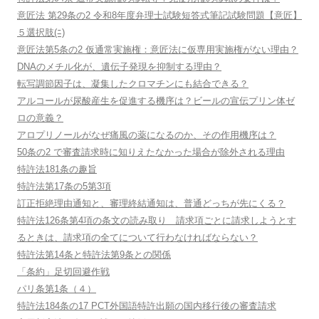
意匠法 第29条の2 令和8年度弁理士試験短答式筆記試験問題【意匠】
５選択肢(ﾆ)
意匠法第5条の2 仮通常実施権：意匠法に仮専用実施権がない理由？
DNAのメチル化が、遺伝子発現を抑制する理由？
転写調節因子は、凝集したクロマチンにも結合できる？
アルコールが尿酸産生を促進する機序は？ビールの宣伝プリン体ゼ
ロの意義？
アロプリノールがなぜ痛風の薬になるのか、その作用機序は？
50条の2 で審査請求時に知りえたなかった場合が除外される理由
特許法181条の趣旨
特許法第17条の5第3項
訂正拒絶理由通知と、審理終結通知は、普通どっちが先にくる？
特許法126条第4項の条文の読み取り 請求項ごとに請求しようとす
るときは、請求項の全てについて行わなければならない？
特許法第14条と特許法第9条との関係
「条約」足切回避作戦
パリ条第1条（４）
特許法184条の17 PCT外国語特許出願の国内移行後の審査請求