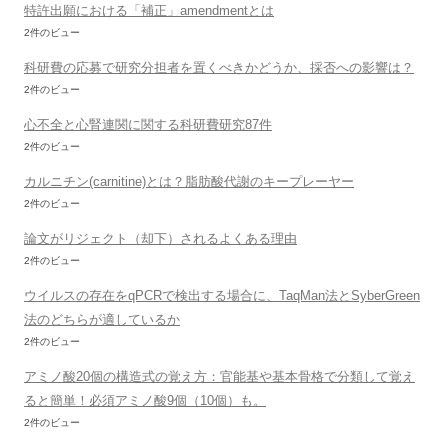
特許出願における「補正」amendmentとは
2件のビュー
科研費の応募で研究分担者を置くべきかどうか、採否への影響は？
2件のビュー
心不全と心腎連関に関する科研費研究87件
2件のビュー
カルニチン(carnitine)とは？脂肪酸代謝のキープレーヤー
2件のビュー
論文がリジェクト（却下）されるよくある理由
2件のビュー
ウイルスの存在をqPCRで検出する場合に、TaqMan法とSyberGreen
法のどちらが適しているか
2件のビュー
アミノ酸20個の構造式の覚え方：官能基や基本骨格で分類して覚え
ると簡単！必須アミノ酸9個（10個）も。
2件のビュー