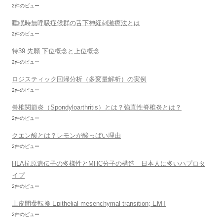
2件のビュー
睡眠時無呼吸症候群の舌下神経刺激療法とは
2件のビュー
特39 先願 下位概念と上位概念
2件のビュー
ロジスティック回帰分析（多変量解析）の実例
2件のビュー
脊椎関節炎（Spondyloarthritis）とは？強直性脊椎炎とは？
2件のビュー
クエン酸とは？レモンが酸っぱい理由
2件のビュー
HLA抗原遺伝子の多様性とMHC分子の構造 日本人に多いハプロタ
イプ
2件のビュー
上皮間葉転換 Epithelial-mesenchymal transition; EMT
2件のビュー