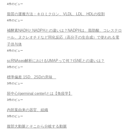
4件のビュー
脂質の運搬方法：キロミクロン、VLDL、LDL、HDLの役割
4件のビュー
補酵素NADHとNADPHとの違いは？NADPHは、脂肪酸、コレステロ
ール、ヌクレオチドなど同化反応（高分子の生合成）で使われる電
子供与体
4件のビュー
scRNAseq解析におけるUMAPって何？tSNEとの違いは？
3件のビュー
標準偏差 1SD、2SDの意味
3件のビュー
胚中心(germinal center)とは【免疫学】
3件のビュー
内胚葉由来の器官、組織
3件のビュー
腹部大動脈とそこから分岐する動脈