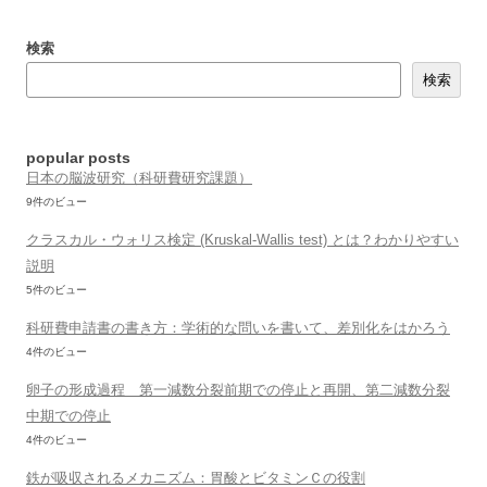
ビ
検索
ゲ
検索
ー
シ
ョ
popular posts
日本の脳波研究（科研費研究課題）
ン
9件のビュー
クラスカル・ウォリス検定 (Kruskal-Wallis test) とは？わかりやすい
説明
5件のビュー
科研費申請書の書き方：学術的な問いを書いて、差別化をはかろう
4件のビュー
卵子の形成過程 第一減数分裂前期での停止と再開、第二減数分裂
中期での停止
4件のビュー
鉄が吸収されるメカニズム：胃酸とビタミンＣの役割