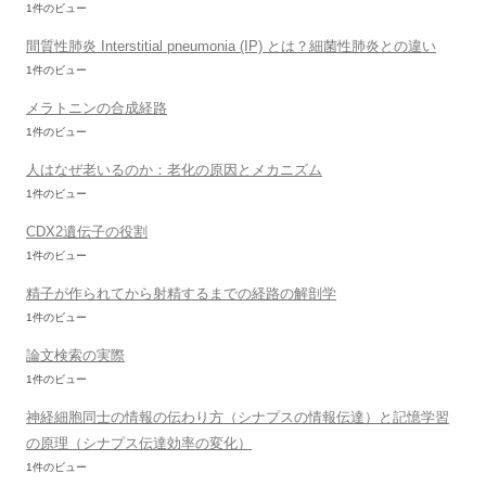
1件のビュー
間質性肺炎 Interstitial pneumonia (IP) とは？細菌性肺炎との違い
1件のビュー
メラトニンの合成経路
1件のビュー
人はなぜ老いるのか：老化の原因とメカニズム
1件のビュー
CDX2遺伝子の役割
1件のビュー
精子が作られてから射精するまでの経路の解剖学
1件のビュー
論文検索の実際
1件のビュー
神経細胞同士の情報の伝わり方（シナプスの情報伝達）と記憶学習
の原理（シナプス伝達効率の変化）
1件のビュー