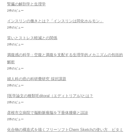
腎臓の解剖学と生理学
2件のビュー
インスリンの働きとは？「インスリンは同化ホルモン」
2件のビュー
笑いとストレス軽減との関係
2件のビュー
満腹感の科学：空腹と満腹を支配する生理学的メカニズムの包括的
解析
2件のビュー
婦人科の癌の科研費研究 採択課題
2件のビュー
[医学論文の種類]Editoral（エディトリアル)とは？
2件のビュー
彦根市立病院で脳動脈瘤脳を下垂体腫瘍と誤診
2件のビュー
化合物の構造式を描くフリーソフトChem Sketchの使い方 ビタミ