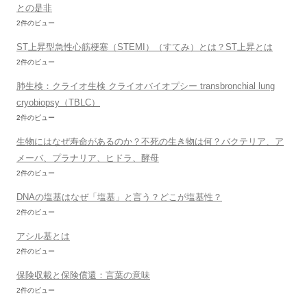
との是非
2件のビュー
ST上昇型急性心筋梗塞（STEMI）（すてみ）とは？ST上昇とは
2件のビュー
肺生検：クライオ生検 クライオバイオプシー transbronchial lung
cryobiopsy（TBLC）
2件のビュー
生物にはなぜ寿命があるのか？不死の生き物は何？バクテリア、ア
メーバ、プラナリア、ヒドラ、酵母
2件のビュー
DNAの塩基はなぜ「塩基」と言う？どこが塩基性？
2件のビュー
アシル基とは
2件のビュー
保険収載と保険償還：言葉の意味
2件のビュー