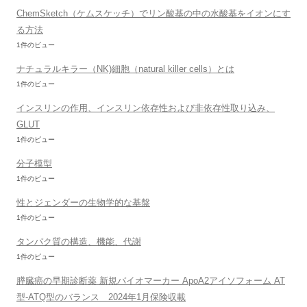
ChemSketch（ケムスケッチ）でリン酸基の中の水酸基をイオンにす
る方法
1件のビュー
ナチュラルキラー（NK)細胞（natural killer cells）とは
1件のビュー
インスリンの作用、インスリン依存性および非依存性取り込み、
GLUT
1件のビュー
分子模型
1件のビュー
性とジェンダーの生物学的な基盤
1件のビュー
タンパク質の構造、機能、代謝
1件のビュー
膵臓癌の早期診断薬 新規バイオマーカー ApoA2アイソフォーム AT
型-ATQ型のバランス 2024年1月保険収載