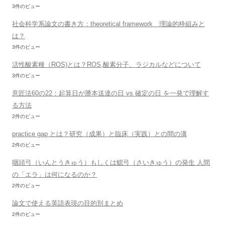
3件のビュー
社会科学系論文の書き方：theoretical framework 理論的枠組みと
は？
3件のビュー
活性酸素種（ROS)とは？ROS,酸素分子、ラジカルなどについて
3件のビュー
意匠法60の22：起算日が謄本送達の日 vs 確定の日 を一発で理解す
る方法
2件のビュー
practice gap とは？研究（成果）と臨床（実践）との間の溝
2件のビュー
咽頭弓（いんとうきゅう）もしくは鰓弓（さいきゅう）の発生 人間
の「エラ」は何になるのか？
2件のビュー
論文で使える英語表現の目的別まとめ
2件のビュー