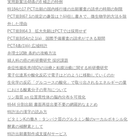
実用新案法48条の8 補正の特例
特184の17 PCT出願の国内移行後の出願審査の請求の時期の制限
PCT規則67.1の規定の趣旨は？(ii)但し書きで、微生物学的方法を除
外した理由
PCT規則64.3 拡大先願はPCTでは採用せず
PCT規則54の2.1(a) 国際予備審査の請求ができる期間
PCT4条(1)(ii) 広域特許
弁理士試験 条約の攻略方法
婦人科の癌の科研費研究 採択課題
炎症性腸疾患(IBD)の治療と粘膜治癒に関する科研費研究
電子伝達系や酸化反応で電子はどのように移動していくのか
生化学の反応「グルコースの酸化」で取り出されるエネルギーの量
における酸素分子の寄与について
リン脂質 sn 位置異性体の脳内分布を可視化
特44 分割出願 書面再提出要不要の網羅的なまとめ
特許法の漢字の読み方
ビタミンKの働き：タンパク質のグルタミン酸のγーカルボキシル化
酵素の補酵素として
特許出願書類作成支援AIサービス