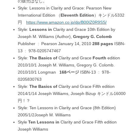
の販売はなし。
Style: Lessons in Clarity and Grace: Pearson New
International Edition （
Eleventh Edition
）キンドル5332
円
https://www.amazon.co.jp/dp/B00IZ0R9SS/
Style:
Lessons in
Clarity and Grace 10th Edition by
Joseph M. Williams (Author),
Gregory G. Colomb
Publisher ‏ : ‎ Pearson January 14, 2010‎
288 pages
ISBN-
13 ‏ : ‎ 978-0205747467
Style:
The Basics of
Clarity and Grace
Fourth
edition
2010/10/1 Joseph M. Williams, Gregory G. Colomb.
2010/10/1 Longman
168ページ
ISBN-13 ‏ : ‎ 978-
0205830763
Style:
The Basics of
Clarity and Grace Fifth edition
2014/1/14 Joseph Williams, Joseph Bizup キンドル16000
円！？
Style: Ten Lessons in Clarity and Grace (8th Edition)
2005/1/2Joseph M. Williams
Style
Ten Lessons in
Clarity and Grace Fifth edition
Joseph Williams