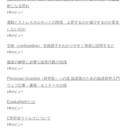
析になる恐れ
1件のビュー
運動とストレスホルモンとの関係 上昇するのか減少するのか変化
しないのか
1件のビュー
交絡（confounding）,交絡因子をわかりやすく簡単に説明すると
1件のビュー
脳波の解析に必要な線形代数の知識
1件のビュー
Physician–Scientist（研究医）への道 臨床医のための臨床研究入門
ウェブ記事・書籍・セミナーその他
1件のビュー
EurekaAlert!とは
1件のビュー
C型肝炎ウイルスについて
1件のビュー