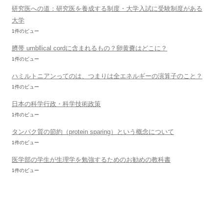
研究医への道：研究医を養成する制度・大学入試に受験制度がある
大学
1件のビュー
臍帯 umbllical cordに含まれるもの？卵黄嚢はどこに？
1件のビュー
ハミルトニアンってのは、つまりは全エネルギーの演算子のこと？
1件のビュー
日本の科学行政・科学技術政策
1件のビュー
タンパク質の節約（protein sparing）という概念について
1件のビュー
医学部の学生が生理学を勉強するためのお勧めの教科書
1件のビュー