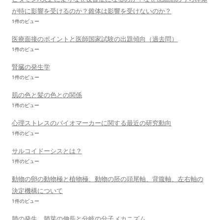
が特に影響を受けるのか？錐体は影響を受けないのか？
1件のビュー
医療面接のポイントと医師国家試験の出題傾向（過去問）
1件のビュー
腎臓の発生学
1件のビュー
肌の色と髪の色との関係
1件のビュー
心理ストレスのバイオマーカーに関する最近の研究動向
1件のビュー
サルコイドーシスとは？
1件のビュー
動物の卵の動物極と植物極、動物の胚の頭尾軸、背腹軸、左右軸の
決定機構について
1件のビュー
肺の発生 肺芽の伸長と分岐の分子メカニズム