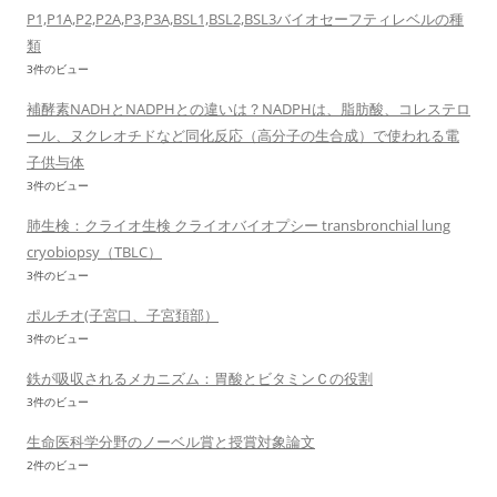
P1,P1A,P2,P2A,P3,P3A,BSL1,BSL2,BSL3バイオセーフティレベルの種
類
3件のビュー
補酵素NADHとNADPHとの違いは？NADPHは、脂肪酸、コレステロ
ール、ヌクレオチドなど同化反応（高分子の生合成）で使われる電
子供与体
3件のビュー
肺生検：クライオ生検 クライオバイオプシー transbronchial lung
cryobiopsy（TBLC）
3件のビュー
ポルチオ(子宮口、子宮頚部）
3件のビュー
鉄が吸収されるメカニズム：胃酸とビタミンＣの役割
3件のビュー
生命医科学分野のノーベル賞と授賞対象論文
2件のビュー