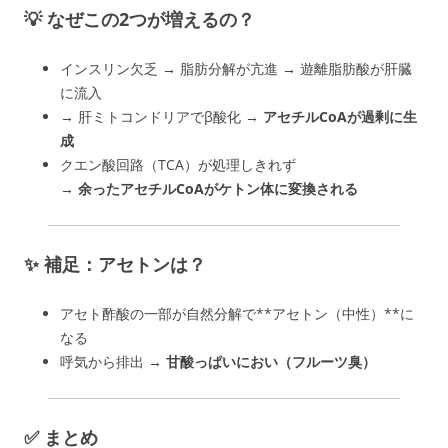
💡 なぜこの2つが増えるの？
インスリン欠乏 → 脂肪分解が亢進 → 遊離脂肪酸が肝臓
に流入
→ 肝ミトコンドリアでβ酸化 →
アセチルCoAが過剰に生
成
クエン酸回路（TCA）が処理しきれず
→
余ったアセチルCoAがケトン体に変換される
✨ 補足：アセトンは？
アセト酢酸の一部が自然分解で**アセトン（中性）**に
なる
呼気から排出 →
甘酸っぱいにおい（フルーツ臭）
✅ まとめ