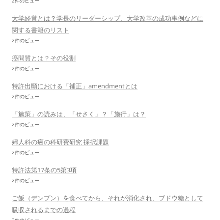
2件のビュー
大学経営とは？学長のリーダーシップ、大学改革の成功事例などに
関する書籍のリスト
2件のビュー
癌間質とは？その役割
2件のビュー
特許出願における「補正」amendmentとは
2件のビュー
「施策」の読みは、「せさく」？「施行」は？
2件のビュー
婦人科の癌の科研費研究 採択課題
2件のビュー
特許法第17条の5第3項
2件のビュー
ご飯（デンプン）を食べてから、それが消化され、ブドウ糖として
吸収されるまでの過程