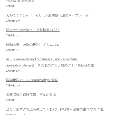
特許法181条の趣旨
2件のビュー
カルニチン(carnitine)とは？脂肪酸代謝のキープレーヤー
2件のビュー
研究のための論文・文献検索の方法
2件のビュー
睡眠の謎、睡眠の役割、メカニズム
2件のビュー
ALT (alanine aminotransferase), AST (aspartate
aminotransferase)、その他のアミノ酸のアミノ基転移酵素
2件のビュー
医学用語としてのmorbidityの意味
2件のビュー
保険収載と保険償還：言葉の意味
2件のビュー
当たり前すぎて誰も教えてくれない科研費申請書の書き方の作法、