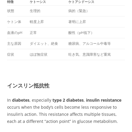
特徴
ケトーシス
ケトアシドーシス
状態
生理的
病的（緊急）
ケトン体
軽度上昇
著明に上昇
血液のpH
正常
酸性（pH低下）
主な原因
ダイエット、絶食
糖尿病、アルコール中毒等
症状
ほぼ無症状
吐き気、意識障害など重篤
インスリン抵抗性
In
diabetes
, especially
type 2 diabetes
,
insulin resistance
occurs when the body’s cells become less responsive to
insulin’s action. This resistance affects multiple tissues,
each at a different “action point” in glucose metabolism.