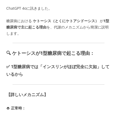
ChatGPT 4oに訊きました。
糖尿病における
ケトーシス（とくにケトアシドーシス）
が
1型
糖尿病で主に起こる理由
を、代謝のメカニズムから簡潔に説明
します。
🔍 ケトーシスが1型糖尿病で起こる理由：
✅ 1型糖尿病では「インスリンが
ほぼ完全に欠如
」して
いるから
【詳しいメカニズム】
🍚 正常時：