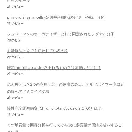
暗黙のルール
2件のビュー
primordial germ cells (始原生殖細胞)の起源、移動、分化
2件のビュー
シュペーマンのオーガナイザーとして同定されたシグナル分子
2件のビュー
血清療法は今でも使われているの？
2件のビュー
臍帯 umbllical cordに含まれるもの？卵黄嚢はどこに？
2件のビュー
老人斑とは？2つの意味：老人の皮膚の斑点、アルツハイマー病患者
の脳へのアミロイド沈着
2件のビュー
慢性完全閉塞病変 (Chronic total occlusion; CTO)とは？
1件のビュー
まず単変量で回帰分析を行ってから次に多変量の回帰分析をするこ