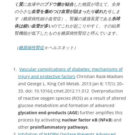
く質
に血液中の
ブドウ糖が結合
した物質が増えて、全身
の小さな
血管を傷めつけ血管が詰まったり破れたり
しま
す（糖尿病性細小血管症）。腎臓の濾過装置である
糸球
体は細い血管が多い
のでこれが起こりやすく、その結果
腎機能が低下したものを糖尿病性腎症と呼んでいます。
（
糖尿病性腎症
e-ヘルスネット）
Vascular complications of diabetes: mechanisms of
injury and protective factors
Christian Rask-Madsen
and George L. King Cell Metab. 2013 Jan 8; 17(1): 20–
33. doi: 10.1016/j.cmet.2012.11.012 Overproduction
of reactive oxygen species (ROS) as a result of altered
glucose metabolism and formation of advanced
glycation end-products (AGE
) further amplifies this
process by activating
nuclear factor κB (NFκB
) and
other
proinflammatory pathways
.
Inhibition of NADPH Oxidase Prevents Advanced