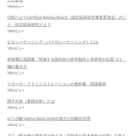
との是非
1件のビュー
CRBとは？Certified Review Board（認定臨床研究審査委員会）のこ
と。特定臨床研究とは？
1件のビュー
ピロシーケンシング（パイロシーケンシング）とは
1件のビュー
科研費計画調書「関連する国内外の研究動向と本研究の位置づけ」
欄の書き方
1件のビュー
リサーチ・アドミニストレーションの教科書、関連書籍
1件のビュー
因子分析（要因分析）とは
1件のビュー
α-リポ酸 (alpha-lipoic acid)の強力な抗酸化作用
1件のビュー
アミノ酸20個の構造式の覚え方：官能基や基本骨格で分類して覚え