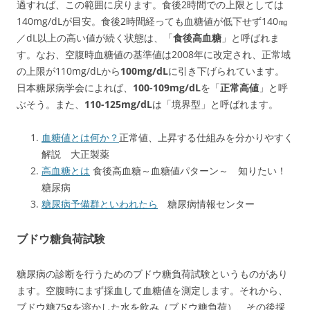
過すれば、この範囲に戻ります。食後2時間での上限としては
140mg/dLが目安。食後2時間経っても血糖値が低下せず140㎎
／dL以上の高い値が続く状態は、「
食後高血糖
」と呼ばれま
す。なお、空腹時血糖値の基準値は2008年に改定され、正常域
の上限が110mg/dLから
100mg/dL
に引き下げられています。
日本糖尿病学会によれば、
100-109mg/dL
を「
正常高値
」と呼
ぶそう。また、
110-125mg/dL
は「境界型」と呼ばれます。
血糖値とは何か？
正常値、上昇する仕組みを分かりやすく
解説 大正製薬
高血糖とは
食後高血糖～血糖値パターン～ 知りたい！
糖尿病
糖尿病予備群といわれたら
糖尿病情報センター
ブドウ糖負荷試験
糖尿病の診断を行うためのブドウ糖負荷試験というものがあり
ます。空腹時にまず採血して血糖値を測定します。それから、
ブドウ糖75gを溶かした水を飲み（ブドウ糖負荷）、その後採