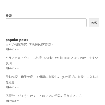
ナ
ビ
検索
ゲ
検索
ー
シ
ョ
popular posts
ン
日本の脳波研究（科研費研究課題）
7件のビュー
クラスカル・ウォリス検定 (Kruskal-Wallis test) とは？わかりやすい
説明
5件のビュー
受動免疫（母子免疫）：母親の血液中のIgGが胎児の血液中に入れる
仕組み
3件のビュー
病理学（びょうりがく）とは？その学問の目指すところ
3件のビュー