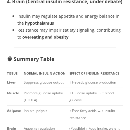
4.
Brain (Central insulin resistance, under debate)
Insulin may regulate appetite and energy balance in
the
hypothalamus
Resistance may impair satiety signaling, contributing
to
overeating and obesity
🧠 Summary Table
TISSUE
NORMAL INSULIN ACTION
EFFECT OF INSULIN RESISTANCE
Liver
Suppress glucose output
↑ Hepatic glucose production
Muscle
Promote glucose uptake
↓ Glucose uptake → ↑ blood
(GLUT4)
glucose
Adipose
Inhibit lipolysis
↑ Free fatty acids → ↑ insulin
resistance
Brain
Appetite regulation
(Possible) ↑ Food intake, weight