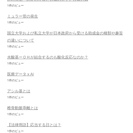
1件のビュー
ミュラー管の発生
1件のビュー
国立大学および私立大学が日本政府から受ける助成金の種類や趣旨
の違いについて
1件のビュー
水酸基ーＯＨが結合するのも酸化反応なのか？
1件のビュー
医療データ x AI
1件のビュー
アシル基とは
1件のビュー
椎骨動脈乖離とは
1件のビュー
【法律用語】応当する日とは？
1件のビュー