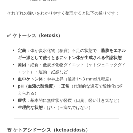
それぞれの違いをわかりやすく整理すると以下の通りです：
✅
ケトーシス（ketosis）
定義
：体が炭水化物（糖質）不足の状態で、
脂肪をエネル
ギー源として使うときにケトン体が生成される代謝状態
原因
：絶食・低炭水化物ダイエット（ケトジェニックダイ
エット）・運動・妊娠など
血中ケトン体
：やや上昇（通常1〜3 mmol/L程度）
pH（血液の酸性度）
：
正常
（代謝的な適応で酸性化は抑
えられる）
症状
：基本的に無症状か軽度（口臭、軽い吐き気など）
生理的な状態
：はい（＝病気ではない）
🚨
ケトアシドーシス（ketoacidosis）