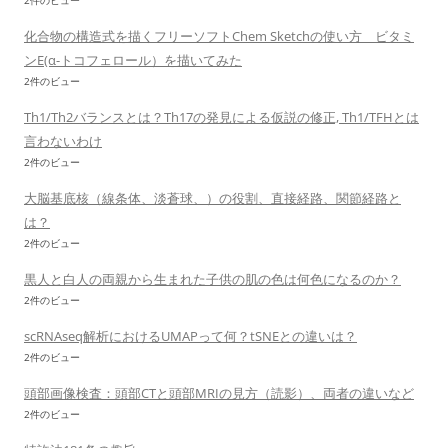
2件のビュー
化合物の構造式を描くフリーソフトChem Sketchの使い方 ビタミ
ンE(α-トコフェロール）を描いてみた
2件のビュー
Th1/Th2バランスとは？Th17の発見による仮説の修正, Th1/TFHとは
言わないわけ
2件のビュー
大脳基底核（線条体、淡蒼球、）の役割、直接経路、関節経路と
は？
2件のビュー
黒人と白人の両親から生まれた子供の肌の色は何色になるのか？
2件のビュー
scRNAseq解析におけるUMAPって何？tSNEとの違いは？
2件のビュー
頭部画像検査：頭部CTと頭部MRIの見方（読影）、両者の違いなど
2件のビュー