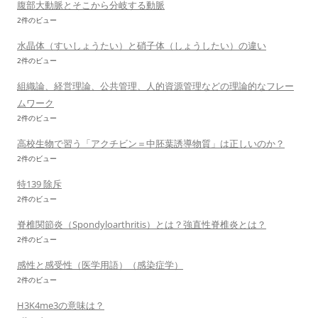
腹部大動脈とそこから分岐する動脈
2件のビュー
水晶体（すいしょうたい）と硝子体（しょうしたい）の違い
2件のビュー
組織論、経営理論、公共管理、人的資源管理などの理論的なフレー
ムワーク
2件のビュー
高校生物で習う「アクチビン＝中胚葉誘導物質」は正しいのか？
2件のビュー
特139 除斥
2件のビュー
脊椎関節炎（Spondyloarthritis）とは？強直性脊椎炎とは？
2件のビュー
感性と感受性（医学用語）（感染症学）
2件のビュー
H3K4me3の意味は？