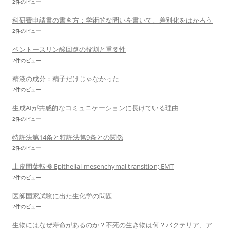
2件のビュー
科研費申請書の書き方：学術的な問いを書いて、差別化をはかろう
2件のビュー
ペントースリン酸回路の役割と重要性
2件のビュー
精液の成分：精子だけじゃなかった
2件のビュー
生成AIが共感的なコミュニケーションに長けている理由
2件のビュー
特許法第14条と特許法第9条との関係
2件のビュー
上皮間葉転換 Epithelial-mesenchymal transition; EMT
2件のビュー
医師国家試験に出た生化学の問題
2件のビュー
生物にはなぜ寿命があるのか？不死の生き物は何？バクテリア、ア