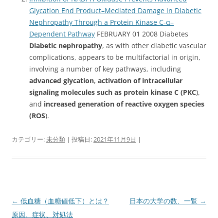
Glycation End Product–Mediated Damage in Diabetic
Nephropathy Through a Protein Kinase C-α–
Dependent Pathway
FEBRUARY 01 2008 Diabetes
Diabetic nephropathy
, as with other diabetic vascular
complications, appears to be multifactorial in origin,
involving a number of key pathways, including
advanced glycation
,
activation of intracellular
signaling molecules such as protein kinase C (PKC
),
and
increased generation of reactive oxygen species
(ROS
).
カテゴリー:
未分類
| 投稿日:
2021年11月9日
|
投
←
低血糖（血糖値低下）とは？
日本の大学の数、一覧
→
稿
原因、症状、対処法