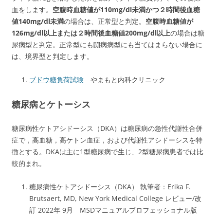
血をします。
空腹時血糖値が110mg/dl未満かつ２時間後血糖
値140mg/dl未満
の場合は、正常型と判定。
空腹時血糖値が
126mg/dl以上または２時間後血糖値200mg/dl以上
の場合は糖
尿病型と判定。正常型にも闘病病型にも当てはまらない場合に
は、境界型と判定します。
ブドウ糖負荷試験
やまもと内科クリニック
糖尿病とケトーシス
糖尿病性ケトアシドーシス（DKA）は糖尿病の急性代謝性合併
症で，高血糖，高ケトン血症，および代謝性アシドーシスを特
徴とする。DKAは主に1型糖尿病で生じ、2型糖尿病患者では比
較的まれ。
糖尿病性ケトアシドーシス（DKA） 執筆者：Erika F.
Brutsaert, MD, New York Medical College レビュー/改
訂 2022年 9月 MSDマニュアルプロフェッショナル版