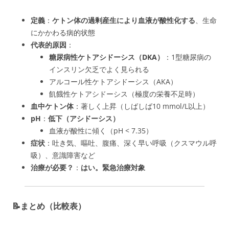
定義
：
ケトン体の過剰産生により血液が酸性化する
、生命
にかかわる病的状態
代表的原因
：
糖尿病性ケトアシドーシス（DKA）
：1型糖尿病の
インスリン欠乏でよく見られる
アルコール性ケトアシドーシス（AKA）
飢餓性ケトアシドーシス（極度の栄養不足時）
血中ケトン体
：著しく上昇（しばしば10 mmol/L以上）
pH
：
低下（アシドーシス）
血液が酸性に傾く（pH < 7.35）
症状
：吐き気、嘔吐、腹痛、深く早い呼吸（クスマウル呼
吸）、意識障害など
治療が必要？
：
はい。緊急治療対象
📝まとめ（比較表）