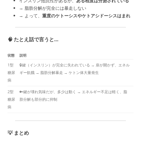
インスリン抵抗性があるが、
ある程度は分泌されている
→ 脂肪分解が完全には暴走しない
→ よって、
重度のケトーシスやケトアシドーシスはまれ
🧠 たとえ話で言うと…
状態
説明
1型
🔒鍵（インスリン）が完全に失われている → 扉が開かず、エネル
糖尿
ギー飢餓 → 脂肪分解暴走 → ケトン体大量発生
病
2型
🔑鍵が壊れ気味だが、多少は動く → エネルギー不足は軽く、脂
糖尿
肪分解も部分的に抑制
病
💡 まとめ