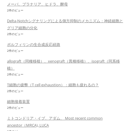
メーバ、プラナリア、ヒドラ、酵母
2件のビュー
Delta-Notchシグナリングによる側方抑制のメカニズム：神経細胞と
グリア細胞の分化
2件のビュー
ポルフィリンの生合成反応経路
2件のビュー
allograft（同種移植）、xenograft（異種移植）、isograft（同系移
植）
2件のビュー
T細胞の疲弊（T cell exhaustion）：細胞も疲れるの？
2件のビュー
細胞接着装置
2件のビュー
ミトコンドリア・イブ、アダム、 Most recent common
ancestor（MRCA), LUCA