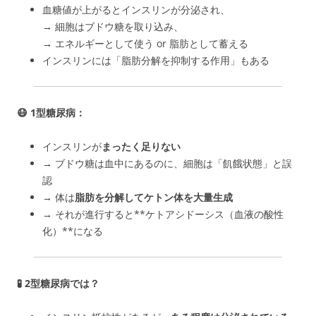
血糖値が上がるとインスリンが分泌され、
→ 細胞はブドウ糖を取り込み、
→ エネルギーとして使う or 脂肪として蓄える
インスリンには「脂肪分解を抑制する作用」もある
😷 1型糖尿病：
インスリンが
まったく足りない
→ ブドウ糖は血中にあるのに、細胞は「飢餓状態」と誤
認
→ 体は
脂肪を分解してケトン体を大量生成
→ それが進行すると**ケトアシドーシス（血液の酸性
化）**になる
🧪 2型糖尿病では？