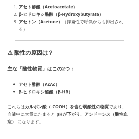
アセト酢酸（Acetoacetate）
β-ヒドロキシ酪酸（β-Hydroxybutyrate）
アセトン（Acetone）
（揮発性で呼気からも排出され
る）
⚠️ 酸性の原因は？
主な「酸性物質」はこの2つ：
アセト酢酸（AcAc）
β-ヒドロキシ酪酸（β-HB）
これらは
カルボン酸（-COOH）を含む弱酸性の物質
であり、
血液中に大量にたまると
pHが下がり、アシドーシス（酸性血
症）
になります。