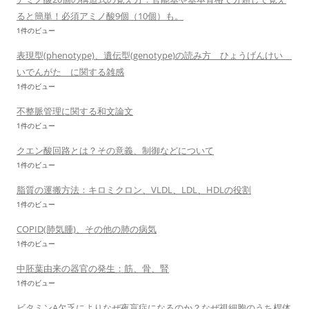
ると簡単！必須アミノ酸9個（10個）も。
1件のビュー
表現型(phenotype)、遺伝型(genotype)の読み方 ひょうげんけい
いでんがた に関する雑感
1件のビュー
不整脈管理に関する和文論文
1件のビュー
クエン酸回路とは？その意義、制御などについて
1件のビュー
脂質の運搬方法：キロミクロン、VLDL、LDL、HDLの役割
1件のビュー
COPID(肺気腫)、その他の肺の病気
1件のビュー
中胚葉由来の器官の発生：筋、骨、腎
1件のビュー
ビタミンA欠乏によりなぜ夜盲症になるのか？なぜ視細胞のうち桿体