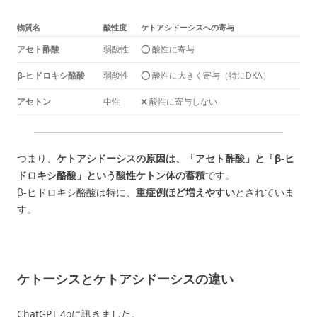
物質名
酸性度
ケトアシドーシスへの寄与
アセト酢酸
弱酸性
⭕ 酸性に寄与
β-ヒドロキシ酪酸
弱酸性
⭕ 酸性に大きく寄与（特にDKA）
アセトン
中性
❌ 酸性に寄与しない
つまり、
ケトアシドーシスの原因は、「アセト酢酸」と「β-ヒ
ドロキシ酪酸」という酸性ケトン体の蓄積
です。
β-ヒドロキシ酪酸は特に、
重症例ほど増えやすい
とされていま
す。
ケトーシスとケトアシドーシスの違い
ChatGPT 4oに訊きました。