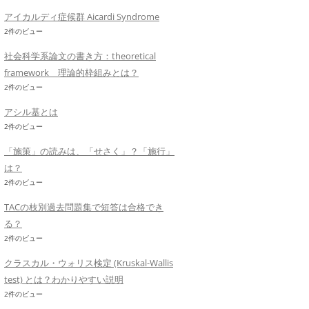
アイカルディ症候群 Aicardi Syndrome
2件のビュー
社会科学系論文の書き方：theoretical
framework 理論的枠組みとは？
2件のビュー
アシル基とは
2件のビュー
「施策」の読みは、「せさく」？「施行」
は？
2件のビュー
TACの枝別過去問題集で短答は合格でき
る？
2件のビュー
クラスカル・ウォリス検定 (Kruskal-Wallis
test) とは？わかりやすい説明
2件のビュー