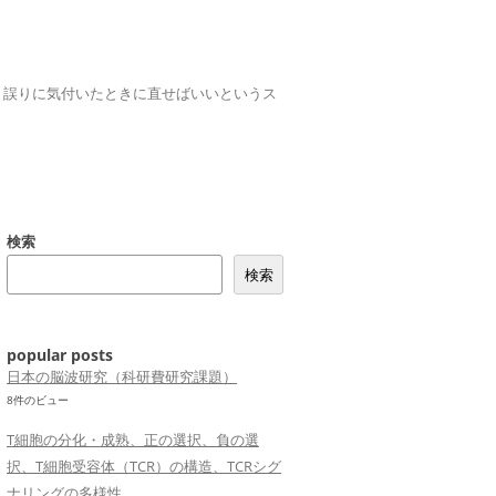
誤りは、誤りに気付いたときに直せばいいというス
検索
検索
popular posts
日本の脳波研究（科研費研究課題）
8件のビュー
T細胞の分化・成熟、正の選択、負の選
択、T細胞受容体（TCR）の構造、TCRシグ
ナリングの多様性