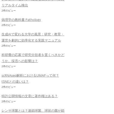
リアルタイム検出
2件のビュー
病理学の教科書 Pathology
2件のビュー
生成AIで変わる大学の風景：研究・教育・
運営を劇的に効率化する実践マニュアル
2件のビュー
科研費の応募で研究分担者を置くべきかど
うか、採否への影響は？
2件のビュー
scRNAseq解析におけるUMAPって何？
tSNEとの違いは？
2件のビュー
特許公開情報の文章に著作権はある？
2件のビュー
レンサ球菌とは？連鎖球菌、球状の菌が鎖