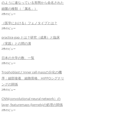
のように連なっている形態から命名された
細菌の種類（「属名」）
2件のビュー
（医学における）フェノタイプとは？
2件のビュー
practice gap とは？研究（成果）と臨床
（実践）との間の溝
2件のビュー
日本の大学の数、一覧
2件のビュー
TrophoblastとInner cell massの分化の機
序：細部接着、細胞骨格、HIPPOシグナリ
ングの関係
2件のビュー
CNN(convolutional neural network）の
layer, featuremaps (kernels)の処理の関係
2件のビュー