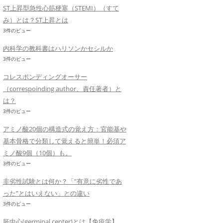
ST上昇型急性心筋梗塞（STEMI）（すて
み）とは？ST上昇とは
3件のビュー
内科学の教科書はハリソンかセシルか
3件のビュー
コレスポンディングオーサー
（correspoinding author、責任著者）と
は？
3件のビュー
アミノ酸20個の構造式の覚え方：官能基や
基本骨格で分類して覚えると簡単！必須ア
ミノ酸9個（10個）も。
3件のビュー
非劣性試験とは何か？「”有意に劣性であ
った”とはいえない」との違い
3件のビュー
胚中心(germinal center)とは【免疫学】