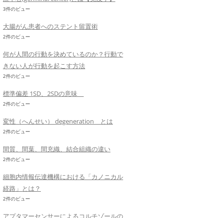
3件のビュー
大腸がん患者へのステント留置術
2件のビュー
何が人間の行動を決めているのか？行動で
きない人が行動を起こす方法
2件のビュー
標準偏差 1SD、2SDの意味
2件のビュー
変性（へんせい） degeneration とは
2件のビュー
間質、間葉、間充織、結合組織の違い
2件のビュー
細胞内情報伝達機構における「カノニカル
経路」とは？
2件のビュー
アプタマーセンサーによるコルチゾールの