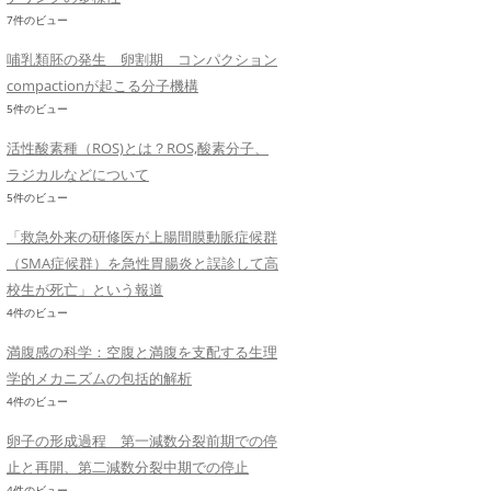
7件のビュー
哺乳類胚の発生 卵割期 コンパクション
compactionが起こる分子機構
5件のビュー
活性酸素種（ROS)とは？ROS,酸素分子、
ラジカルなどについて
5件のビュー
「救急外来の研修医が上腸間膜動脈症候群
（SMA症候群）を急性胃腸炎と誤診して高
校生が死亡」という報道
4件のビュー
満腹感の科学：空腹と満腹を支配する生理
学的メカニズムの包括的解析
4件のビュー
卵子の形成過程 第一減数分裂前期での停
止と再開、第二減数分裂中期での停止
4件のビュー