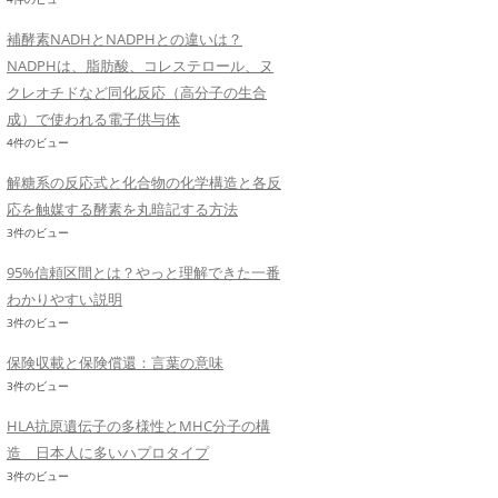
補酵素NADHとNADPHとの違いは？
NADPHは、脂肪酸、コレステロール、ヌ
クレオチドなど同化反応（高分子の生合
成）で使われる電子供与体
4件のビュー
解糖系の反応式と化合物の化学構造と各反
応を触媒する酵素を丸暗記する方法
3件のビュー
95%信頼区間とは？やっと理解できた一番
わかりやすい説明
3件のビュー
保険収載と保険償還：言葉の意味
3件のビュー
HLA抗原遺伝子の多様性とMHC分子の構
造 日本人に多いハプロタイプ
3件のビュー