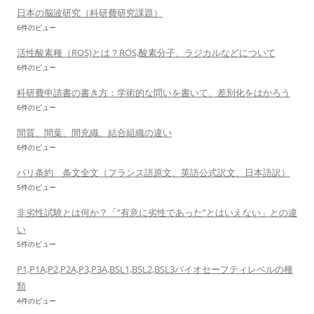
日本の脳波研究（科研費研究課題）
6件のビュー
活性酸素種（ROS)とは？ROS,酸素分子、ラジカルなどについて
6件のビュー
科研費申請書の書き方：学術的な問いを書いて、差別化をはかろう
6件のビュー
間質、間葉、間充織、結合組織の違い
6件のビュー
パリ条約 条文全文（フランス語原文、英語公式訳文、日本語訳）
5件のビュー
非劣性試験とは何か？「”有意に劣性であった”とはいえない」との違
い
5件のビュー
P1,P1A,P2,P2A,P3,P3A,BSL1,BSL2,BSL3バイオセーフティレベルの種
類
4件のビュー