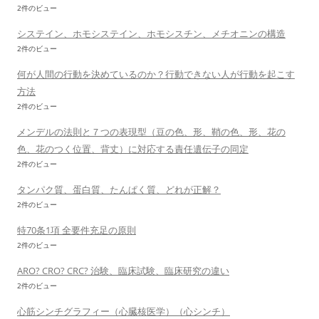
2件のビュー
システイン、ホモシステイン、ホモシスチン、メチオニンの構造
2件のビュー
何が人間の行動を決めているのか？行動できない人が行動を起こす
方法
2件のビュー
メンデルの法則と７つの表現型（豆の色、形、鞘の色、形、花の
色、花のつく位置、背丈）に対応する責任遺伝子の同定
2件のビュー
タンパク質、蛋白質、たんぱく質、どれが正解？
2件のビュー
特70条1項 全要件充足の原則
2件のビュー
ARO? CRO? CRC? 治験、臨床試験、臨床研究の違い
2件のビュー
心筋シンチグラフィー（心臓核医学）（心シンチ）