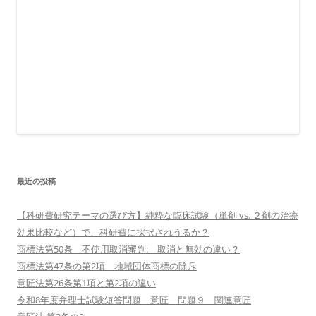
最近の投稿
【科研費研究テーマの選び方】純粋な臨床試験（単剤 vs. ２剤の治療
効果比較など）で、科研費に採択されうるか？
商標法第50条 不使用取消審判: 取消と無効の違い？
商標法第47条の第2項 地域団体商標の除斥
意匠法第26条第1項と第2項の違い
令和8年度弁理士試験短答問題 意匠 問題９ 関連意匠