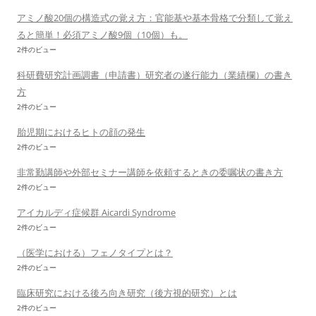
アミノ酸20個の構造式の覚え方：官能基や基本骨格で分類して覚え
ると簡単！必須アミノ酸9個（10個）も。
2件のビュー
科研費研究計画調書（申請書）研究者の遂行能力（業績欄）の書き
方
2件のビュー
胎児期におけるヒトの顔の発生
2件のビュー
非常勤講師や外部セミナー講師を依頼するときの委嘱状の書き方
2件のビュー
アイカルディ症候群 Aicardi Syndrome
2件のビュー
（医学における）フェノタイプとは？
2件のビュー
臨床研究における後ろ向き研究（後方視的研究）とは
2件のビュー