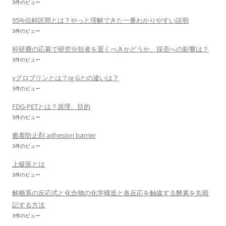
3件のビュー
95%信頼区間とは？やっと理解できた一番わかりやすい説明
3件のビュー
科研費の応募で研究分担者を置くべきかどうか、採否への影響は？
3件のビュー
γグロブリンとは？Ig Gとの違いは？
3件のビュー
FDG-PETとは？原理、目的
3件のビュー
癒着防止剤 adhesion barrier
3件のビュー
上級医とは
3件のビュー
解糖系の反応式と化合物の化学構造と各反応を触媒する酵素を丸暗
記する方法
3件のビュー