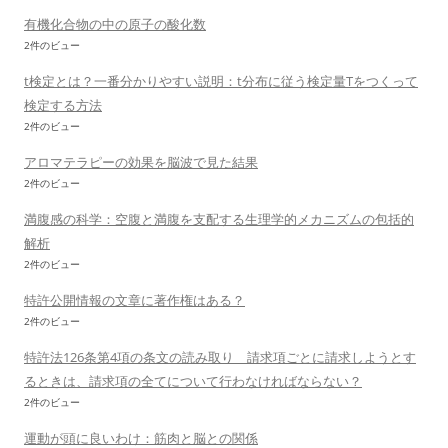
有機化合物の中の原子の酸化数
2件のビュー
t検定とは？一番分かりやすい説明：t分布に従う検定量Tをつくって
検定する方法
2件のビュー
アロマテラピーの効果を脳波で見た結果
2件のビュー
満腹感の科学：空腹と満腹を支配する生理学的メカニズムの包括的
解析
2件のビュー
特許公開情報の文章に著作権はある？
2件のビュー
特許法126条第4項の条文の読み取り 請求項ごとに請求しようとす
るときは、請求項の全てについて行わなければならない？
2件のビュー
運動が頭に良いわけ：筋肉と脳との関係