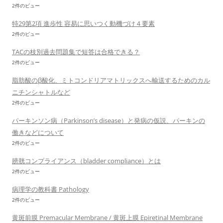
2件のビュー
特29第2項 進歩性 容易に思いつく動機づけ４要素
2件のビュー
TACの枝別過去問題集で短答は合格できる？
2件のビュー
脂肪酸のβ酸化、ミトコンドリアマトリックスへ輸送するためのカル
ニチンシャトルなど
2件のビュー
パーキンソン病（Parkinson’s disease）と発病の仮説、パーキンの
働きなどについて
2件のビュー
膀胱コンプライアンス（bladder compliance）とは
2件のビュー
病理学の教科書 Pathology
2件のビュー
黄斑前膜 Premacular Membrane / 黄斑上膜 Epiretinal Membrane