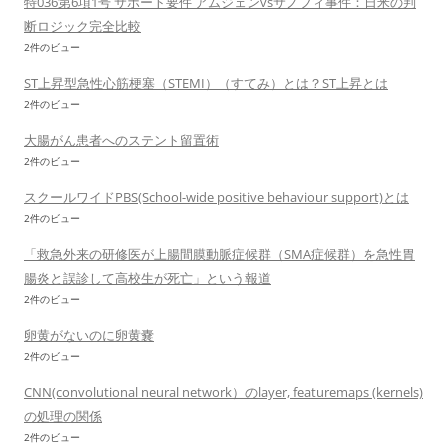
特036第6項1号 サポート要件 アムジェンvsサノフィ事件：日米の判
断ロジック完全比較
2件のビュー
ST上昇型急性心筋梗塞（STEMI）（すてみ）とは？ST上昇とは
2件のビュー
大腸がん患者へのステント留置術
2件のビュー
スクールワイドPBS(School-wide positive behaviour support)とは
2件のビュー
「救急外来の研修医が上腸間膜動脈症候群（SMA症候群）を急性胃
腸炎と誤診して高校生が死亡」という報道
2件のビュー
卵黄がないのに卵黄嚢
2件のビュー
CNN(convolutional neural network）のlayer, featuremaps (kernels)
の処理の関係
2件のビュー