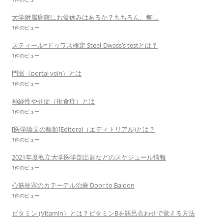
大学附属病院にお盆休みはあるか？もちろん、無し
1件のビュー
スティール=ドゥワス検定 Steel-Dwass’s testとは？
1件のビュー
門脈（portal vein）とは
1件のビュー
神経性やせ症（拒食症）とは
1件のビュー
[医学論文の種類]Editoral（エディトリアル)とは？
1件のビュー
2021年度私立大学医学部出願などのスケジュール情報
1件のビュー
心筋梗塞のカテーテル治療 Door to Baloon
1件のビュー
ビタミン (Vitamin）とは？ビタミンBを語呂合わせで覚える方法