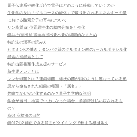
電子伝達系や酸化反応で電子はどのように移動していくのか
生化学の反応「グルコースの酸化」で取り出されるエネルギーの量
における酸素分子の寄与について
リン脂質 sn 位置異性体の脳内分布を可視化
特44 分割出願 書面再提出要不要の網羅的なまとめ
特許法の漢字の読み方
ビタミンKの働き：タンパク質のグルタミン酸のγーカルボキシル化
酵素の補酵素として
特許出願書類作成支援AIサービス
新生児メレナとは
レンサ球菌とは？連鎖球菌、球状の菌が鎖のように連なっている形
態から命名された細菌の種類（「属名」）
共鳴でなぜ安定化するのか？量子力学的な説明
学会が当日、地震で中止になった場合、参加費は払い戻されるも
の？
商01 商標法の目的
特017の2 補正できる範囲がタイミングで狭まる根拠条文