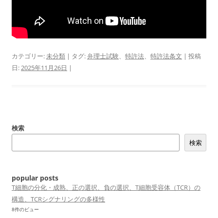
カテゴリー:
未分類
| タグ:
弁理士試験
、
特許法
、
特許法条文
| 投稿
日:
2025年11月26日
|
検索
検索
popular posts
T細胞の分化・成熟、正の選択、負の選択、T細胞受容体（TCR）の
構造、TCRシグナリングの多様性
8件のビュー