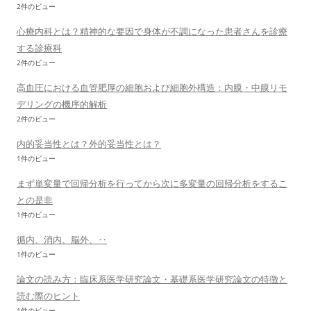
2件のビュー
心療内科とは？精神的な要因で身体が不調になった患者さんを診療
する診療科
2件のビュー
高血圧における血管肥厚の細胞および細胞外構造：内膜・中膜リモ
デリングの機序的解析
2件のビュー
内的妥当性とは？外的妥当性とは？
1件のビュー
まず単変量で回帰分析を行ってから次に多変量の回帰分析をするこ
との是非
1件のビュー
循内、消内、脳外、‥
1件のビュー
論文の読み方：臨床系医学研究論文・基礎系医学研究論文の特徴と
読む際のヒント
1件のビュー