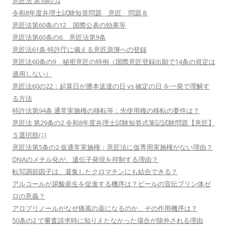
意匠法 第3条の2
令和8年度弁理士試験短答問題 意匠 問題８
意匠法第60条の12 国際公表の効果等
意匠法第60条の6、意匠法第9条
意匠法61条 特許庁に備える意匠原簿への登録
意匠法60条の9 秘密意匠の特例（国際意匠登録出願で14条の規定は
適用しない）
意匠法60の22：起算日が謄本送達の日 vs 確定の日 を一発で理解す
る方法
特許法第94条 通常実施権の移転等：先使用権の移転の要件は？
意匠法 第29条の2 令和8年度弁理士試験短答式筆記試験問題【意匠】
５選択肢(ﾆ)
意匠法第5条の2 仮通常実施権：意匠法に仮専用実施権がない理由？
DNAのメチル化が、遺伝子発現を抑制する理由？
転写調節因子は、凝集したクロマチンにも結合できる？
アルコールが尿酸産生を促進する機序は？ビールの宣伝プリン体ゼ
ロの意義？
アロプリノールがなぜ痛風の薬になるのか、その作用機序は？
50条の2 で審査請求時に知りえたなかった場合が除外される理由