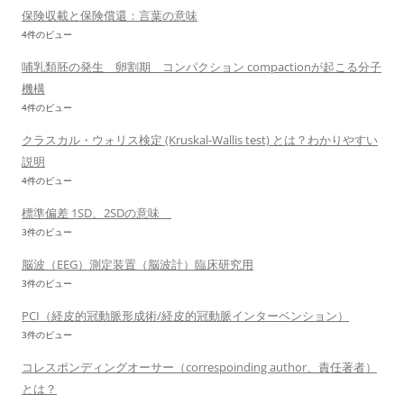
保険収載と保険償還：言葉の意味
4件のビュー
哺乳類胚の発生 卵割期 コンパクション compactionが起こる分子
機構
4件のビュー
クラスカル・ウォリス検定 (Kruskal-Wallis test) とは？わかりやすい
説明
4件のビュー
標準偏差 1SD、2SDの意味
3件のビュー
脳波（EEG）測定装置（脳波計）臨床研究用
3件のビュー
PCI（経皮的冠動脈形成術/経皮的冠動脈インターベンション）
3件のビュー
コレスポンディングオーサー（correspoinding author、責任著者）
とは？