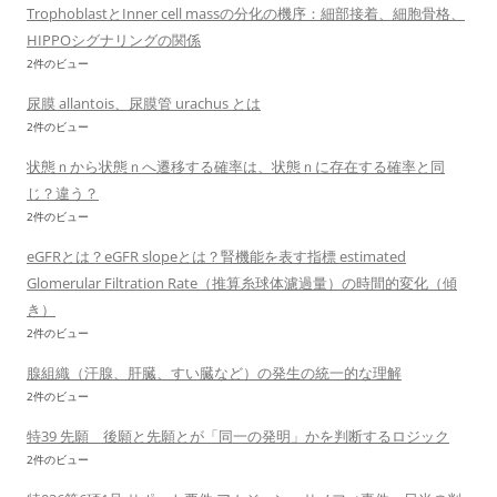
TrophoblastとInner cell massの分化の機序：細部接着、細胞骨格、
HIPPOシグナリングの関係
2件のビュー
尿膜 allantois、尿膜管 urachus とは
2件のビュー
状態ｎから状態ｎへ遷移する確率は、状態ｎに存在する確率と同
じ？違う？
2件のビュー
eGFRとは？eGFR slopeとは？腎機能を表す指標 estimated
Glomerular Filtration Rate（推算糸球体濾過量）の時間的変化（傾
き）
2件のビュー
腺組織（汗腺、肝臓、すい臓など）の発生の統一的な理解
2件のビュー
特39 先願 後願と先願とが「同一の発明」かを判断するロジック
2件のビュー