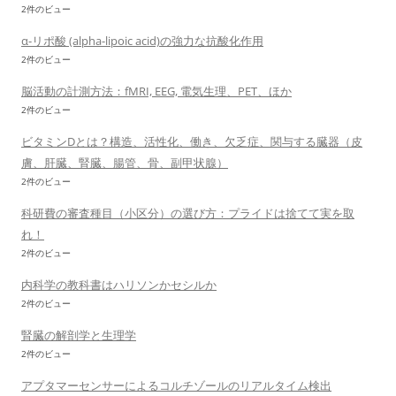
2件のビュー
α-リポ酸 (alpha-lipoic acid)の強力な抗酸化作用
2件のビュー
脳活動の計測方法：fMRI, EEG, 電気生理、PET、ほか
2件のビュー
ビタミンDとは？構造、活性化、働き、欠乏症、関与する臓器（皮
膚、肝臓、腎臓、腸管、骨、副甲状腺）
2件のビュー
科研費の審査種目（小区分）の選び方：プライドは捨てて実を取
れ！
2件のビュー
内科学の教科書はハリソンかセシルか
2件のビュー
腎臓の解剖学と生理学
2件のビュー
アプタマーセンサーによるコルチゾールのリアルタイム検出