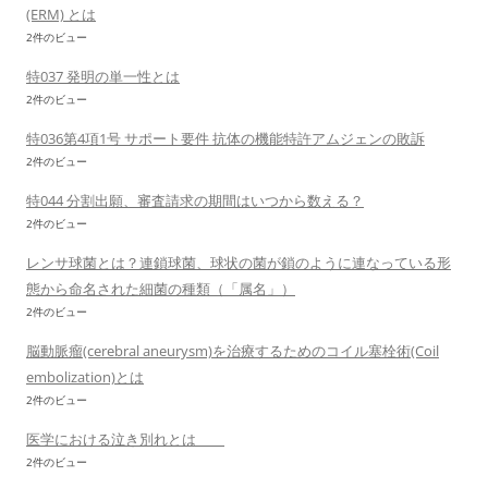
(ERM) とは
2件のビュー
特037 発明の単一性とは
2件のビュー
特036第4項1号 サポート要件 抗体の機能特許アムジェンの敗訴
2件のビュー
特044 分割出願、審査請求の期間はいつから数える？
2件のビュー
レンサ球菌とは？連鎖球菌、球状の菌が鎖のように連なっている形
態から命名された細菌の種類（「属名」）
2件のビュー
脳動脈瘤(cerebral aneurysm)を治療するためのコイル塞栓術(Coil
embolization)とは
2件のビュー
医学における泣き別れとは
2件のビュー