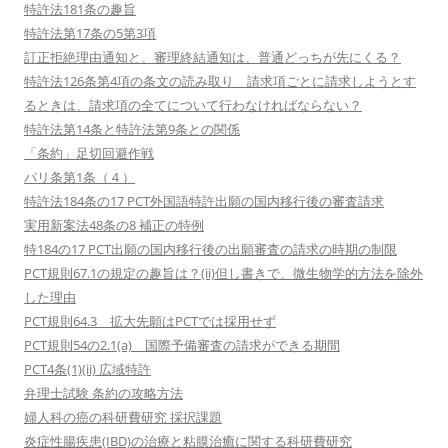
特許法181条の趣旨
特許法第17条の5第3項
訂正拒絶理由通知と、審理終結通知は、普通どっちが先にくる？
特許法126条第4項の条文の読み取り 請求項ごとに請求しようとす
るときは、請求項の全てについて行わなければならない？
特許法第14条と特許法第9条との関係
「条約」足切回避作戦
パリ条第1条（４）
特許法184条の17 PCT外国語特許出願の国内移行後の審査請求
実用新案法48条の8 補正の特例
特184の17 PCT出願の国内移行後の出願審査の請求の時期の制限
PCT規則67.1の規定の趣旨は？(ii)但し書きで、微生物学的方法を除外
した理由
PCT規則64.3 拡大先願はPCTでは採用せず
PCT規則54の2.1(a) 国際予備審査の請求ができる期間
PCT4条(1)(ii) 広域特許
弁理士試験 条約の攻略方法
婦人科の癌の科研費研究 採択課題
炎症性腸疾患(IBD)の治療と粘膜治癒に関する科研費研究