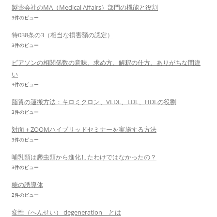
製薬会社のMA（Medical Affairs）部門の機能と役割
3件のビュー
特038条の3（相当な損害額の認定）
3件のビュー
ピアソンの相関係数の意味、求め方、解釈の仕方、ありがちな間違
い
3件のビュー
脂質の運搬方法：キロミクロン、VLDL、LDL、HDLの役割
3件のビュー
対面＋ZOOMハイブリッドセミナーを実施する方法
3件のビュー
哺乳類は爬虫類から進化したわけではなかったの？
3件のビュー
糖の誘導体
2件のビュー
変性（へんせい） degeneration とは