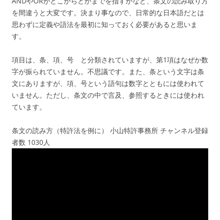
ANDやORがどこからどかまでを指すかなど、条文の読み取り方
を間違うと大変です。決まり事なので、日常的な日本語だとは
思わずに定義や語法を最初に知っておく必要があると思いま
す。
項目は、条、項、号 と分類されていますが、第1項はなぜか数
字が振られていません。不思議です。また、条という文字は条
文にありますが、項、号という語句は数字とともには使われて
いません。ただし、条文の中で言及、参照するときには使われ
ています。
条文の読み方（特許法を例に） 小山特許事務所 チャンネル登録
者数 1030人