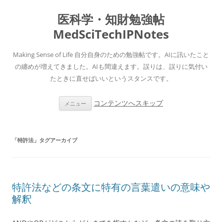
医科学・知財勉強帖
MedSciTechIPNotes
Making Sense of Life 自分自身のための勉強帖です。AIに訊いたこと
の纏めが増えてきました。AIも間違えます。誤りは、誤りに気付い
たときに直せばいいというスタンスです。
コンテンツへスキップ
メニュー
「
特許法
」タグアーカイブ
特許法などの条文に特有の言葉遣いの意味や
解釈