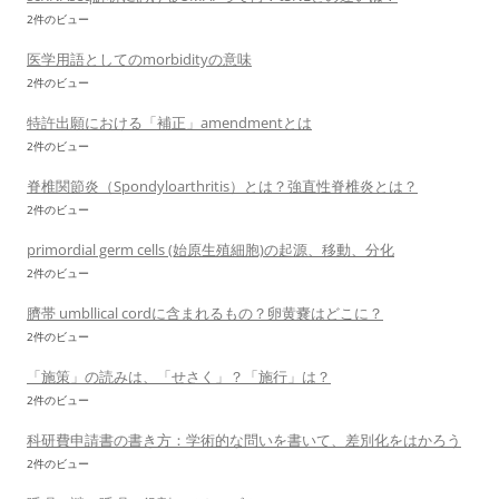
2件のビュー
医学用語としてのmorbidityの意味
2件のビュー
特許出願における「補正」amendmentとは
2件のビュー
脊椎関節炎（Spondyloarthritis）とは？強直性脊椎炎とは？
2件のビュー
primordial germ cells (始原生殖細胞)の起源、移動、分化
2件のビュー
臍帯 umbllical cordに含まれるもの？卵黄嚢はどこに？
2件のビュー
「施策」の読みは、「せさく」？「施行」は？
2件のビュー
科研費申請書の書き方：学術的な問いを書いて、差別化をはかろう
2件のビュー