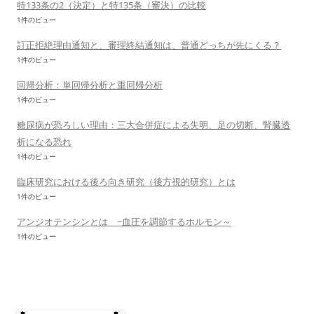
特133条の2（決定）と特135条（審決）の比較
1件のビュー
訂正拒絶理由通知と、審理終結通知は、普通どっちが先にくる？
1件のビュー
回帰分析：単回帰分析と重回帰分析
1件のビュー
糖尿病が恐ろしい理由：三大合併症による失明、足の切断、腎臓透
析になる恐れ
1件のビュー
臨床研究における後ろ向き研究（後方視的研究）とは
1件のビュー
アンジオテンシンとは ~血圧を調節するホルモン～
1件のビュー