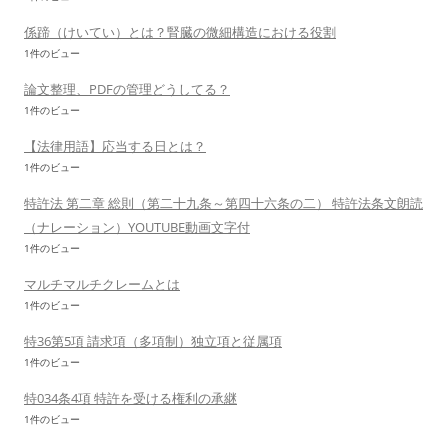
係蹄（けいてい）とは？腎臓の微細構造における役割
1件のビュー
論文整理、PDFの管理どうしてる？
1件のビュー
【法律用語】応当する日とは？
1件のビュー
特許法 第二章 総則（第二十九条～第四十六条の二） 特許法条文朗読
（ナレーション）YOUTUBE動画文字付
1件のビュー
マルチマルチクレームとは
1件のビュー
特36第5項 請求項（多項制）独立項と従属項
1件のビュー
特034条4項 特許を受ける権利の承継
1件のビュー