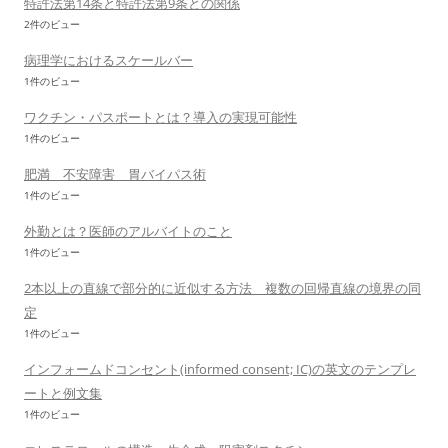
特許法第14条と特許法第9条との関係
2件のビュー
病理学におけるスケールバー
1件のビュー
ワクチン・パスポートとは？導入の実現可能性
1件のビュー
肥満 不安障害 胃バイパス術
1件のビュー
外勤とは？医師のアルバイトのこと
1件のビュー
2本以上の直線で部分的に近似する方法 複数の回帰直線の境界の同
定
1件のビュー
インフォームドコンセント(informed consent; IC)の英文のテンプレ
ートと例文集
1件のビュー