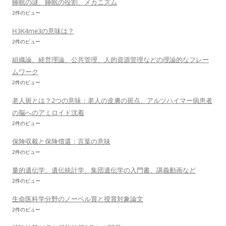
睡眠の謎、睡眠の役割、メカニズム
2件のビュー
H3K4me3の意味は？
2件のビュー
組織論、経営理論、公共管理、人的資源管理などの理論的なフレー
ムワーク
2件のビュー
老人斑とは？2つの意味：老人の皮膚の斑点、アルツハイマー病患者
の脳へのアミロイド沈着
2件のビュー
保険収載と保険償還：言葉の意味
2件のビュー
量的遺伝学、遺伝統計学、集団遺伝学の入門書、講義動画など
2件のビュー
生命医科学分野のノーベル賞と授賞対象論文
2件のビュー