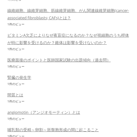
線維細胞、線維芽細胞、筋線維芽細胞、がん関連線維芽細胞(cancer-
associated fibroblasts; CAFs)とは？
1件のビュー
ビタミンA欠乏によりなぜ夜盲症になるのか？なぜ視細胞のうち桿体
が特に影響を受けるのか？錐体は影響を受けないのか？
1件のビュー
医療面接のポイントと医師国家試験の出題傾向（過去問）
1件のビュー
腎臓の発生学
1件のビュー
間質とは
1件のビュー
angiomotin（アンジオモーティン）とは
1件のビュー
哺乳類の受精～卵割～胚盤胞形成の間に起こること
1件のビュー