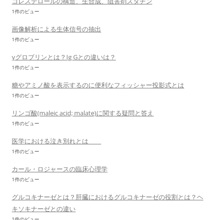
コレステロールの構造、生合成、阻害剤スタチン
1件のビュー
画像解析による生体信号の抽出
1件のビュー
γグロブリンとは？Ig Gとの違いは？
1件のビュー
糖やアミノ酸を表示するのに便利なフィッシャー投影式とは
1件のビュー
リンゴ酸(maleic acid; malate)に関する疑問と答え
1件のビュー
医学における泣き別れとは
1件のビュー
カール・ロジャースの臨床心理学
1件のビュー
グルコキナーゼとは？肝臓におけるグルコキナーゼの役割とは？ヘ
キソキナーゼとの違い
1件のビュー