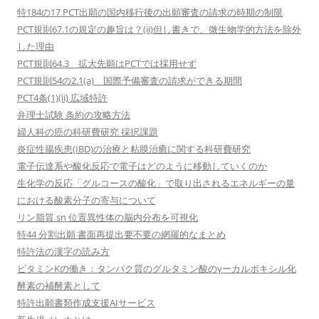
特184の17 PCT出願の国内移行後の出願審査の請求の時期の制限
PCT規則67.1の規定の趣旨は？(ii)但し書きで、微生物学的方法を除外
した理由
PCT規則64.3 拡大先願はPCTでは採用せず
PCT規則54の2.1(a) 国際予備審査の請求ができる期間
PCT4条(1)(ii) 広域特許
弁理士試験 条約の攻略方法
婦人科の癌の科研費研究 採択課題
炎症性腸疾患(IBD)の治療と粘膜治癒に関する科研費研究
電子伝達系や酸化反応で電子はどのように移動していくのか
生化学の反応「グルコースの酸化」で取り出されるエネルギーの量
における酸素分子の寄与について
リン脂質 sn 位置異性体の脳内分布を可視化
特44 分割出願 書面再提出要不要の網羅的なまとめ
特許法の漢字の読み方
ビタミンKの働き：タンパク質のグルタミン酸のγーカルボキシル化
酵素の補酵素として
特許出願書類作成支援AIサービス