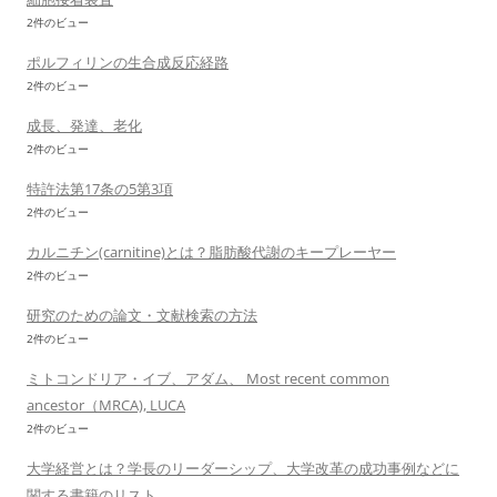
2件のビュー
ポルフィリンの生合成反応経路
2件のビュー
成長、発達、老化
2件のビュー
特許法第17条の5第3項
2件のビュー
カルニチン(carnitine)とは？脂肪酸代謝のキープレーヤー
2件のビュー
研究のための論文・文献検索の方法
2件のビュー
ミトコンドリア・イブ、アダム、 Most recent common
ancestor（MRCA), LUCA
2件のビュー
大学経営とは？学長のリーダーシップ、大学改革の成功事例などに
関する書籍のリスト