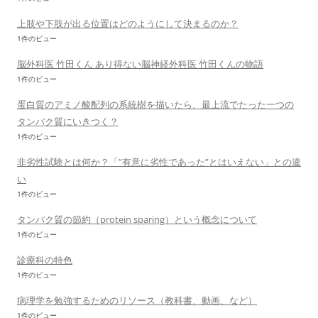
上肢や下肢が出る位置はどのようにして決まるのか？
1件のビュー
脳外科医 竹田くん あり得ない脳神経外科医 竹田くんの物語
1件のビュー
蛋白質のアミノ酸配列の系統樹を描いたら、最上流でたった一つの
タンパク質にいきつく？
1件のビュー
非劣性試験とは何か？「”有意に劣性であった”とはいえない」との違
い
1件のビュー
タンパク質の節約（protein sparing）という概念について
1件のビュー
診療科の特色
1件のビュー
病理学を勉強するためのリソース（教科書、動画、など）
1件のビュー