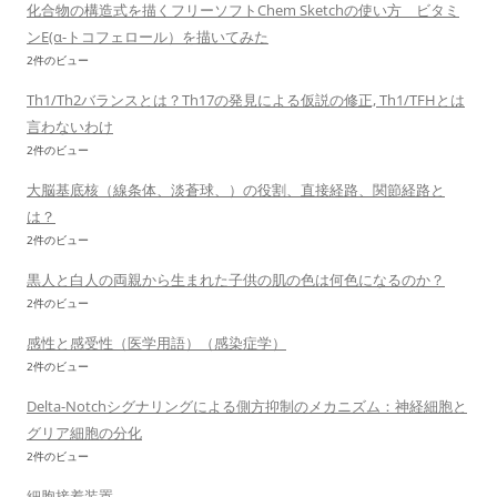
化合物の構造式を描くフリーソフトChem Sketchの使い方 ビタミ
ンE(α-トコフェロール）を描いてみた
2件のビュー
Th1/Th2バランスとは？Th17の発見による仮説の修正, Th1/TFHとは
言わないわけ
2件のビュー
大脳基底核（線条体、淡蒼球、）の役割、直接経路、関節経路と
は？
2件のビュー
黒人と白人の両親から生まれた子供の肌の色は何色になるのか？
2件のビュー
感性と感受性（医学用語）（感染症学）
2件のビュー
Delta-Notchシグナリングによる側方抑制のメカニズム：神経細胞と
グリア細胞の分化
2件のビュー
細胞接着装置