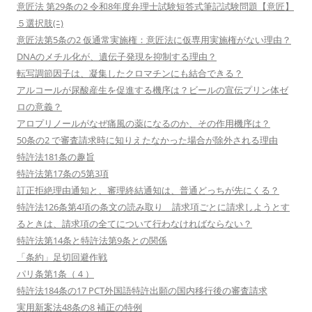
意匠法 第29条の2 令和8年度弁理士試験短答式筆記試験問題【意匠】
５選択肢(ﾆ)
意匠法第5条の2 仮通常実施権：意匠法に仮専用実施権がない理由？
DNAのメチル化が、遺伝子発現を抑制する理由？
転写調節因子は、凝集したクロマチンにも結合できる？
アルコールが尿酸産生を促進する機序は？ビールの宣伝プリン体ゼ
ロの意義？
アロプリノールがなぜ痛風の薬になるのか、その作用機序は？
50条の2 で審査請求時に知りえたなかった場合が除外される理由
特許法181条の趣旨
特許法第17条の5第3項
訂正拒絶理由通知と、審理終結通知は、普通どっちが先にくる？
特許法126条第4項の条文の読み取り 請求項ごとに請求しようとす
るときは、請求項の全てについて行わなければならない？
特許法第14条と特許法第9条との関係
「条約」足切回避作戦
パリ条第1条（４）
特許法184条の17 PCT外国語特許出願の国内移行後の審査請求
実用新案法48条の8 補正の特例