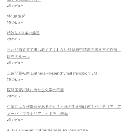
2件のビュー
特139 除斥
2件のビュー
特許法181条の趣旨
2件のビュー
当たり前すぎて誰も教えてくれない科研費申請書の書き方の作法、
暗黙のルール
2件のビュー
上皮間葉転換 Epithelial-mesenchymal transition; EMT
2件のビュー
医師国家試験に出た生化学の問題
2件のビュー
生物にはなぜ寿命があるのか？不死の生き物は何？バクテリア、ア
メーバ、プラナリア、ヒドラ、酵母
2件のビュー
ALT (alanine aminotransferase), AST (aspartate