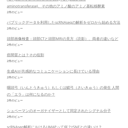
aminotransferase)、その他のアミノ酸のアミノ基転移酵素
2件のビュー
パブリックデータを利用したscRNAseqの解析をゼロから始める方法
2件のビュー
頭部画像検査：頭部CTと頭部MRIの見方（読影）、両者の違いなど
2件のビュー
癌間質とは？その役割
2件のビュー
生成AIが共感的なコミュニケーションに長けている理由
2件のビュー
咽頭弓（いんとうきゅう）もしくは鰓弓（さいきゅう）の発生 人間
の「エラ」は何になるのか？
2件のビュー
シュペーマンのオーガナイザーとして同定されたシグナル分子
2件のビュー
scRNAseq解析におけるUMAPって何？tSNEとの違いは？