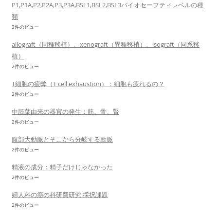
P1,P1A,P2,P2A,P3,P3A,BSL1,BSL2,BSL3バイオセーフティレベルの種
類
3件のビュー
allograft（同種移植）、xenograft（異種移植）、isograft（同系移
植）
2件のビュー
T細胞の疲弊（T cell exhaustion）：細胞も疲れるの？
2件のビュー
中胚葉由来の器官の発生：筋、骨、腎
2件のビュー
腹部大動脈とそこから分岐する動脈
2件のビュー
精液の成分：精子だけじゃなかった
2件のビュー
婦人科の癌の科研費研究 採択課題
2件のビュー