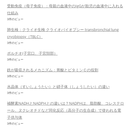
受動免疫（母子免疫）：母親の血液中のIgGが胎児の血液中に入れる
仕組み
3件のビュー
肺生検：クライオ生検 クライオバイオプシー transbronchial lung
cryobiopsy（TBLC）
3件のビュー
ポルチオ(子宮口、子宮頚部）
3件のビュー
鉄が吸収されるメカニズム：胃酸とビタミンＣの役割
3件のビュー
水晶体（すいしょうたい）と硝子体（しょうしたい）の違い
3件のビュー
補酵素NADHとNADPHとの違いは？NADPHは、脂肪酸、コレステロ
ール、ヌクレオチドなど同化反応（高分子の生合成）で使われる電
子供与体
3件のビュー