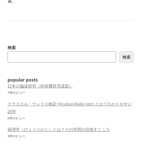
書。
検索
検索
popular posts
日本の脳波研究（科研費研究課題）
7件のビュー
クラスカル・ウォリス検定 (Kruskal-Wallis test) とは？わかりやすい
説明
5件のビュー
病理学（びょうりがく）とは？その学問の目指すところ
3件のビュー