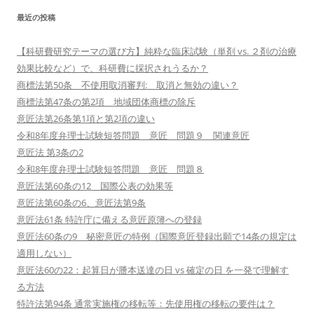
最近の投稿
【科研費研究テーマの選び方】純粋な臨床試験（単剤 vs. ２剤の治療
効果比較など）で、科研費に採択されうるか？
商標法第50条 不使用取消審判: 取消と無効の違い？
商標法第47条の第2項 地域団体商標の除斥
意匠法第26条第1項と第2項の違い
令和8年度弁理士試験短答問題 意匠 問題９ 関連意匠
意匠法 第3条の2
令和8年度弁理士試験短答問題 意匠 問題８
意匠法第60条の12 国際公表の効果等
意匠法第60条の6、意匠法第9条
意匠法61条 特許庁に備える意匠原簿への登録
意匠法60条の9 秘密意匠の特例（国際意匠登録出願で14条の規定は
適用しない）
意匠法60の22：起算日が謄本送達の日 vs 確定の日 を一発で理解す
る方法
特許法第94条 通常実施権の移転等：先使用権の移転の要件は？