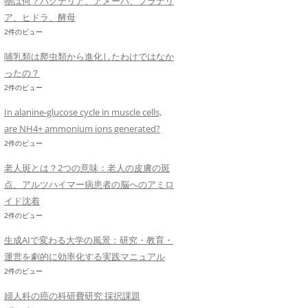
物は何？バクテリア、アメーバ、プラナリ
ア、ヒドラ、酵母
2件のビュー
哺乳類は爬虫類から進化したわけではなか
ったの？
2件のビュー
In alanine-glucose cycle in muscle cells,
are NH4+ ammonium ions generated?
2件のビュー
老人斑とは？2つの意味：老人の皮膚の斑
点、アルツハイマー病患者の脳へのアミロ
イド沈着
2件のビュー
生成AIで変わる大学の風景：研究・教育・
運営を劇的に効率化する実践マニュアル
2件のビュー
婦人科の癌の科研費研究 採択課題