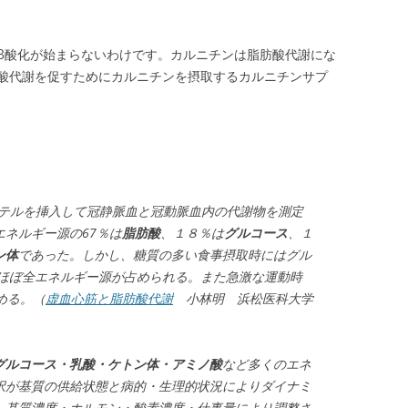
β酸化が始まらないわけです。カルニチンは脂肪酸代謝にな
酸代謝を促すためにカルニチンを摂取するカルニチンサプ
テルを挿入して冠静脈血と冠動脈血内の代謝物を測定
ネルギー源の67％は
脂肪酸
、１８％は
グルコース
、１
ン体
であった。しかし、糖質の多い食事摂取時にはグル
でほぼ全エネルギー源が占められる。また急激な運動時
める。（
虚血心筋と脂肪酸代謝
小林明 浜松医科大学
グルコース・乳酸・ケトン体・アミノ酸
など多くのエネ
択が基質の供給状態と病的・生理的状況によりダイナミ
，基質濃度・ホルモン・酸素濃度・仕事量により調整さ