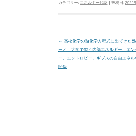
カテゴリー:
エネルギー代謝
| 投稿日:
2022
投
←
高校化学の熱化学方程式に出てきた熱
稿
ーと、大学で習う内部エネルギー、エン
ナ
ー、エントロピー、ギブスの自由エネル
ビ
関係
ゲ
ー
シ
ョ
ン