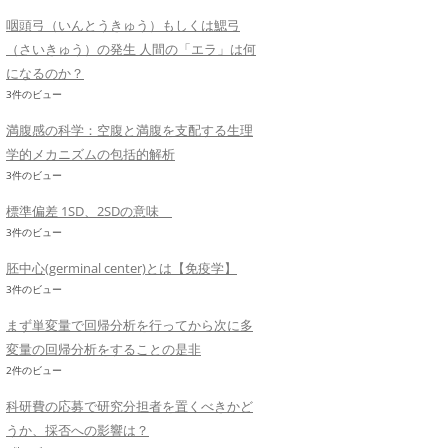
咽頭弓（いんとうきゅう）もしくは鰓弓
（さいきゅう）の発生 人間の「エラ」は何
になるのか？
3件のビュー
満腹感の科学：空腹と満腹を支配する生理
学的メカニズムの包括的解析
3件のビュー
標準偏差 1SD、2SDの意味
3件のビュー
胚中心(germinal center)とは【免疫学】
3件のビュー
まず単変量で回帰分析を行ってから次に多
変量の回帰分析をすることの是非
2件のビュー
科研費の応募で研究分担者を置くべきかど
うか、採否への影響は？