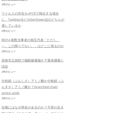
2件のビュー
ウイルスの存在をqPCRで検出する場合
に、TaqMan法とSyberGreen法のどちらが
適しているか
2件のビュー
特014 複数当事者の相互代表「ただし、
～、この限りでない。」はどこに係るのか
2件のビュー
彦根市立病院で脳動脈瘤脳を下垂体腫瘍と
誤診
2件のビュー
分枝鎖（ぶんしさ）アミノ酸か分岐鎖（ぶ
んきさ）アミノ酸か？branched-chain
amino acids
2件のビュー
生物にはなぜ寿命があるのか？不死の生き