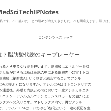
ciTechIPNotes
自身のための勉強帖です。AIに訊いたことの纏めが増えてきました。AIも間違えます。
コンテンツへスキップ
e)とは？脂肪酸代謝のキープレーヤー
れるとき重要な役割を担います。脂肪酸はエネルギーを取
学反応が起きる場所は細胞の中にある細胞内小器官ミトコ
脂肪酸は補酵素Aという物質と結合することでアシル
CoAと呼ぶ）になりますが、アシルCoAはミトコンドリアの
を通過後、外膜と内膜との間において一度アシルカルニチ
ルニチンーアシルカルニチンとランスロカーゼの働きによ
ックスへの入ります。マトリックス内で、再びアシルー
で、アシルーCoAは、いわゆるβ酸化という一連の反応を生