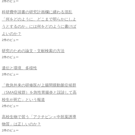
2件のビュー
科研費申請書の研究計画欄に纏わる混乱
「何をどのように、どこまで明らかにしよ
うとするのか」には何をどのように書けば
よいのか？
2件のビュー
研究のための論文・文献検索の方法
2件のビュー
遺伝と環境、多様性
2件のビュー
「救急外来の研修医が上腸間膜動脈症候群
（SMA症候群）を急性胃腸炎と誤診して高
校生が死亡」という報道
2件のビュー
高校生物で習う「アクチビン＝中胚葉誘導
物質」は正しいのか？
2件のビュー