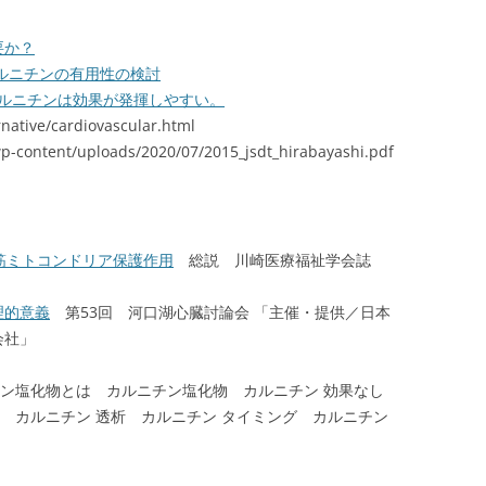
要か？
ルニチンの有用性の検討
カルニチンは効果が発揮しやすい。
rnative/cardiovascular.html
/wp-content/uploads/2020/07/2015_jsdt_hirabayashi.pdf
心筋ミトコンドリア保護作用
総説 川崎医療福祉学会誌
理的意義
第53回 河口湖心臓討論会 「主催・提供／日本
会社」
チン塩化物とは カルニチン塩化物 カルニチン 効果なし
 カルニチン 透析 カルニチン タイミング カルニチン