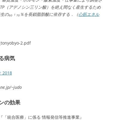
TP（アデノシン三リン酸）を絶え間なく産生するため
生の₆₀︲₇₀％を長鎖脂肪酸に依存する．（
心筋エネル
_tonyobyo-2.pdf
る病気
2018
.jp/~judo
ンの効果
「統合医療」に係る 情報発信等推進事業』