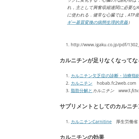
れ，主として興奮収縮連関に必要なA
に使われる．健常な心臓では，ATP産
ギー基質変換の病態生理的意義
）
http://www.igaku.co.jp/pdf/1302
カルニチンが足りなくなってな
カルニチン欠乏症の診断・治療指針 
カルニチン
hobab.fc2web.com
脂肪分解と
カルニチン www3.fctv.ne
サプリメントとしてのカルニチ
カルニチンCarnitine
厚生労働省『
カルニチンの効果