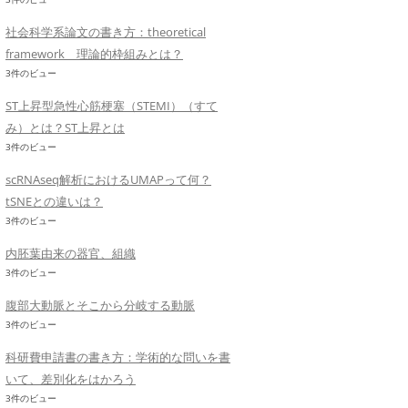
社会科学系論文の書き方：theoretical
framework 理論的枠組みとは？
3件のビュー
ST上昇型急性心筋梗塞（STEMI）（すて
み）とは？ST上昇とは
3件のビュー
scRNAseq解析におけるUMAPって何？
tSNEとの違いは？
3件のビュー
内胚葉由来の器官、組織
3件のビュー
腹部大動脈とそこから分岐する動脈
3件のビュー
科研費申請書の書き方：学術的な問いを書
いて、差別化をはかろう
3件のビュー