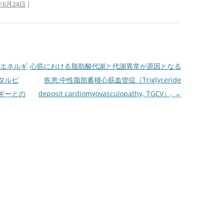
年6月24日
|
エネルギ
心筋における脂肪酸代謝と代謝異常が原因となる
タルピ
疾患:中性脂肪蓄積心筋血管症（Triglyceride
ギーとの
deposit cardiomyovasculopathy, TGCV）,
→