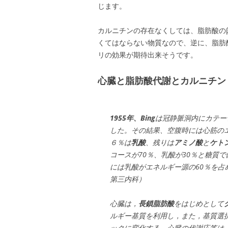
じます。
カルニチンの存在なくしては、脂肪酸の
くてはならない物質なので、逆に、脂肪
リの効果が期待出来そうです。
心臓と脂肪酸代謝とカルニチン
1955年、Bing
は冠静脈洞内にカテー
した。その結果、空腹時には心筋のエ
６％は
乳酸
、残りは
アミノ酸
と
ケト
コースが70％、乳酸が30％と糖質
には乳酸がエネルギー源の60％を占
第三内科）
心臓は，
長鎖脂肪酸
をはじめとして
ルギー基質を利用し，また，基質選
ックに変化する．心臓の代謝応答は