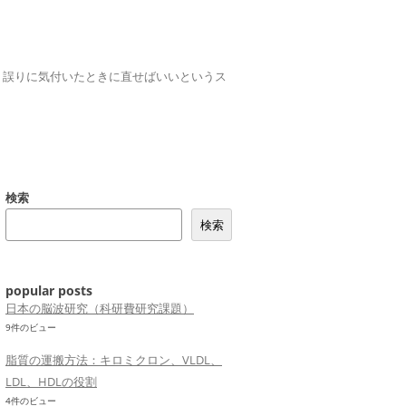
誤りは、誤りに気付いたときに直せばいいというス
検索
検索
popular posts
日本の脳波研究（科研費研究課題）
9件のビュー
脂質の運搬方法：キロミクロン、VLDL、
LDL、HDLの役割
4件のビュー