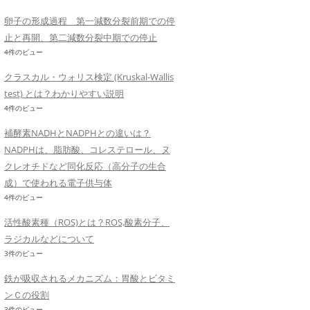
卵子の形成過程 第一減数分裂前期での停
止と再開、第二減数分裂中期での停止
4件のビュー
クラスカル・ウォリス検定 (Kruskal-Wallis
test) とは？わかりやすい説明
4件のビュー
補酵素NADHとNADPHとの違いは？
NADPHは、脂肪酸、コレステロール、ヌ
クレオチドなど同化反応（高分子の生合
成）で使われる電子供与体
4件のビュー
活性酸素種（ROS)とは？ROS,酸素分子、
ラジカルなどについて
3件のビュー
鉄が吸収されるメカニズム：胃酸とビタミ
ンＣの役割
3件のビュー