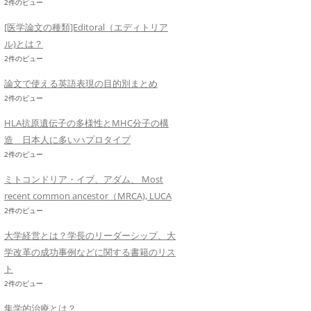
2件のビュー
[医学論文の種類]Editoral（エディトリア
ル)とは？
2件のビュー
論文で使える英語表現の目的別まとめ
2件のビュー
HLA抗原遺伝子の多様性とMHC分子の構
造 日本人に多いハプロタイプ
2件のビュー
ミトコンドリア・イブ、アダム、 Most
recent common ancestor（MRCA), LUCA
2件のビュー
大学経営とは？学長のリーダーシップ、大
学改革の成功事例などに関する書籍のリス
ト
2件のビュー
集学的治療とは？