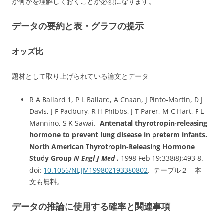
が何かを理解しておくことが必須になります。
データの要約と表・グラフの提示
オッズ比
題材として取り上げられている論文とデータ
R A Ballard 1, P L Ballard, A Cnaan, J Pinto-Martin, D J
Davis, J F Padbury, R H Phibbs, J T Parer, M C Hart, F L
Mannino, S K Sawai.
Antenatal thyrotropin-releasing
hormone to prevent lung disease in preterm infants.
North American Thyrotropin-Releasing Hormone
Study Group
N Engl J Med .
1998 Feb 19;338(8):493-8.
doi:
10.1056/NEJM199802193380802
. テーブル２ 本
文も無料。
データの推論に使用する確率と関連事項