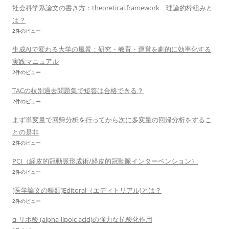
社会科学系論文の書き方：theoretical framework 理論的枠組みと
は？
2件のビュー
生成AIで変わる大学の風景：研究・教育・運営を劇的に効率化する
実践マニュアル
2件のビュー
TACの枝別過去問題集で短答は合格できる？
2件のビュー
まず単変量で回帰分析を行ってから次に多変量の回帰分析をするこ
との是非
2件のビュー
PCI（経皮的冠動脈形成術/経皮的冠動脈インターベンション）
2件のビュー
[医学論文の種類]Editoral（エディトリアル)とは？
2件のビュー
α-リポ酸 (alpha-lipoic acid)の強力な抗酸化作用