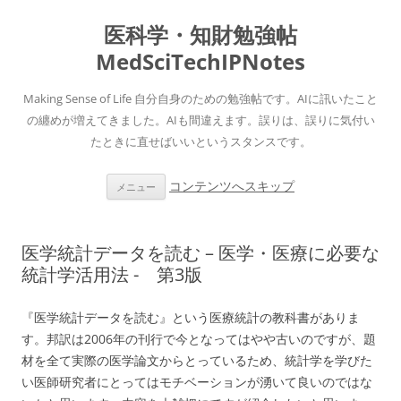
医科学・知財勉強帖
MedSciTechIPNotes
Making Sense of Life 自分自身のための勉強帖です。AIに訊いたこと
の纏めが増えてきました。AIも間違えます。誤りは、誤りに気付い
たときに直せばいいというスタンスです。
コンテンツへスキップ
メニュー
医学統計データを読む – 医学・医療に必要な
統計学活用法 - 第3版
『医学統計データを読む』という医療統計の教科書がありま
す。邦訳は2006年の刊行で今となってはやや古いのですが、題
材を全て実際の医学論文からとっているため、統計学を学びた
い医師研究者にとってはモチベーションが湧いて良いのではな