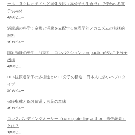
ール、ヌクレオチドなど同化反応（高分子の生合成）で使われる電
子供与体
4件のビュー
満腹感の科学：空腹と満腹を支配する生理学的メカニズムの包括的
解析
4件のビュー
哺乳類胚の発生 卵割期 コンパクション compactionが起こる分子
機構
4件のビュー
HLA抗原遺伝子の多様性とMHC分子の構造 日本人に多いハプロタ
イプ
3件のビュー
保険収載と保険償還：言葉の意味
3件のビュー
コレスポンディングオーサー（correspoinding author、責任著者）
とは？
3件のビュー