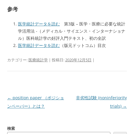
参考
医学統計データを読む
第3版 – 医学・医療に必要な統計
学活用法 -（メディカル・サイエンス・インターナショナ
ル）医科統計学の好評入門テキスト、初の全訳
医学統計データを読む
（版元ドットコム）目次
カテゴリー:
医療統計学
| 投稿日:
2020年12月5日
|
投
←
position paper （ポジショ
非劣性試験 (noninferiority
稿
ンペーパー）とは？
trials)
→
ナ
ビ
検索
ゲ