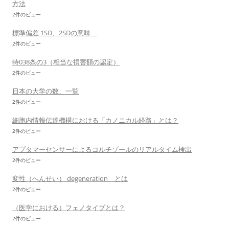
方法
2件のビュー
標準偏差 1SD、2SDの意味
2件のビュー
特038条の3（相当な損害額の認定）
2件のビュー
日本の大学の数、一覧
2件のビュー
細胞内情報伝達機構における「カノニカル経路」とは？
2件のビュー
アプタマーセンサーによるコルチゾールのリアルタイム検出
2件のビュー
変性（へんせい） degeneration とは
2件のビュー
（医学における）フェノタイプとは？
2件のビュー