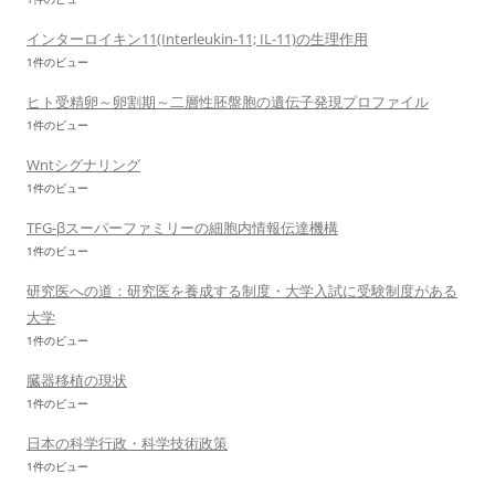
インターロイキン11(Interleukin-11; IL-11)の生理作用
1件のビュー
ヒト受精卵～卵割期～二層性胚盤胞の遺伝子発現プロファイル
1件のビュー
Wntシグナリング
1件のビュー
TFG-βスーパーファミリーの細胞内情報伝達機構
1件のビュー
研究医への道：研究医を養成する制度・大学入試に受験制度がある
大学
1件のビュー
臓器移植の現状
1件のビュー
日本の科学行政・科学技術政策
1件のビュー