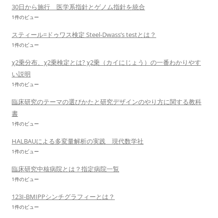
30日から施行 医学系指針とゲノム指針を統合
1件のビュー
スティール=ドゥワス検定 Steel-Dwass’s testとは？
1件のビュー
χ2乗分布、χ2乗検定とは? χ2乗（カイにじょう）の一番わかりやす
い説明
1件のビュー
臨床研究のテーマの選びかたと研究デザインのやり方に関する教科
書
1件のビュー
HALBAUによる多変量解析の実践 現代数学社
1件のビュー
臨床研究中核病院とは？指定病院一覧
1件のビュー
123I-BMIPPシンチグラフィーとは？
1件のビュー