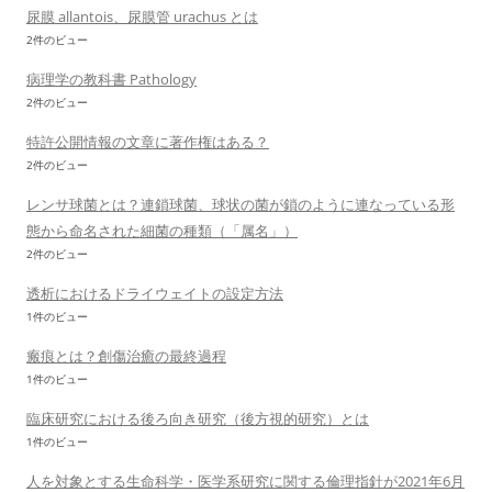
尿膜 allantois、尿膜管 urachus とは
2件のビュー
病理学の教科書 Pathology
2件のビュー
特許公開情報の文章に著作権はある？
2件のビュー
レンサ球菌とは？連鎖球菌、球状の菌が鎖のように連なっている形
態から命名された細菌の種類（「属名」）
2件のビュー
透析におけるドライウェイトの設定方法
1件のビュー
瘢痕とは？創傷治癒の最終過程
1件のビュー
臨床研究における後ろ向き研究（後方視的研究）とは
1件のビュー
人を対象とする生命科学・医学系研究に関する倫理指針が2021年6月