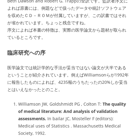
Beth Dawson and Robert G. Trappの全訳です。監訳者序文に
よれば原書には、例題などで扱ったデータや統計ソフトウェア
を収めたＣＤ－ＲＯＭが付属していますが、この訳書ではそれ
が省かれています。ちょっと残念ですね。
序文によれば本書の特徴は、実際の医学論文から題材が取られ
ているところです。
臨床研究への序
医学論文では統計学的な手法が妥当ではない論文が大半である
ということが紹介されています。例えばWilliamsonらが1992年
に報告したものによれば、4235報のうちたったの20%しか妥当
とはいえなかったとのこと。
Williamson JW, Goldshmidt PG , Colton T:
The quality
of medical literature: And analysis of validation
assessments.
In bailar JC, Mosteller F (editors):
Medical uses of Statistics . Massachusetts Medical
Society, 1992.