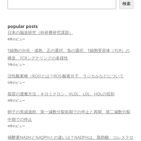
検索
ー
シ
ョ
popular posts
ン
日本の脳波研究（科研費研究課題）
8件のビュー
T細胞の分化・成熟、正の選択、負の選択、T細胞受容体（TCR）の
構造、TCRシグナリングの多様性
7件のビュー
活性酸素種（ROS)とは？ROS,酸素分子、ラジカルなどについて
5件のビュー
脂質の運搬方法：キロミクロン、VLDL、LDL、HDLの役割
4件のビュー
卵子の形成過程 第一減数分裂前期での停止と再開、第二減数分裂
中期での停止
4件のビュー
補酵素NADHとNADPHとの違いは？NADPHは、脂肪酸、コレステロ