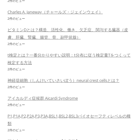
2件のビュー
Charles A. Janeway（チャールズ・ジェインウェイ）
2件のビュー
ビタミンDとは？構造、活性化、働き、欠乏症、関与する臓器（皮
膚、肝臓、腎臓、腸管、骨、副甲状腺）
2件のビュー
t検定とは？一番分かりやすい説明：t分布に従う検定量Tをつくって
検定する方法
2件のビュー
神経堤細胞（しんけいていさいぼう）neural crest cellsとは？
2件のビュー
アイカルディ症候群 Aicardi Syndrome
2件のビュー
P1,P1A,P2,P2A,P3,P3A,BSL1,BSL2,BSL3バイオセーフティレベルの種
類
2件のビュー