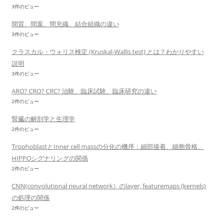
3件のビュー
間質、間葉、間充織、結合組織の違い
3件のビュー
クラスカル・ウォリス検定 (Kruskal-Wallis test) とは？わかりやすい
説明
3件のビュー
ARO? CRO? CRC? 治験、臨床試験、臨床研究の違い
2件のビュー
腎臓の解剖学と生理学
2件のビュー
TrophoblastとInner cell massの分化の機序：細部接着、細胞骨格、
HIPPOシグナリングの関係
2件のビュー
CNN(convolutional neural network）のlayer, featuremaps (kernels)
の処理の関係
2件のビュー