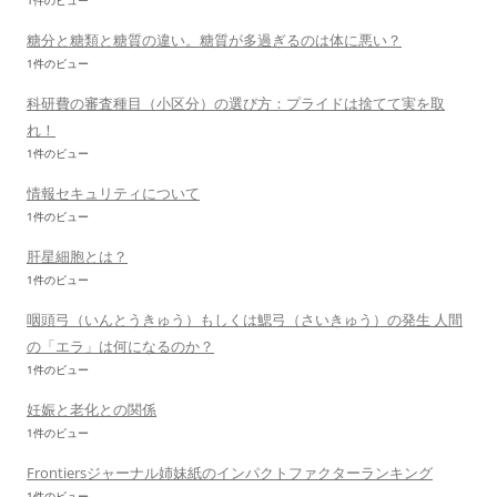
1件のビュー
糖分と糖類と糖質の違い。糖質が多過ぎるのは体に悪い？
1件のビュー
科研費の審査種目（小区分）の選び方：プライドは捨てて実を取
れ！
1件のビュー
情報セキュリティについて
1件のビュー
肝星細胞とは？
1件のビュー
咽頭弓（いんとうきゅう）もしくは鰓弓（さいきゅう）の発生 人間
の「エラ」は何になるのか？
1件のビュー
妊娠と老化との関係
1件のビュー
Frontiersジャーナル姉妹紙のインパクトファクターランキング
1件のビュー