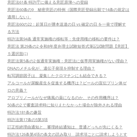
意匠法61条 特許庁に備える意匠原簿への登録
意匠法60条の9 秘密意匠の特例（国際意匠登録出願で14条の規定は
適用しない）
意匠法60の22：起算日が謄本送達の日 vs 確定の日 を一発で理解す
る方法
特許法第94条 通常実施権の移転等：先使用権の移転の要件は？
意匠法 第29条の2 令和8年度弁理士試験短答式筆記試験問題【意匠】
５選択肢(ﾆ)
意匠法第5条の2 仮通常実施権：意匠法に仮専用実施権がない理由？
DNAのメチル化が、遺伝子発現を抑制する理由？
転写調節因子は、凝集したクロマチンにも結合できる？
アルコールが尿酸産生を促進する機序は？ビールの宣伝プリン体ゼ
ロの意義？
アロプリノールがなぜ痛風の薬になるのか、その作用機序は？
50条の2 で審査請求時に知りえたなかった場合が除外される理由
特許法181条の趣旨
特許法第17条の5第3項
訂正拒絶理由通知と、審理終結通知は、普通どっちが先にくる？
特許法126条第4項の条文の読み取り 請求項ごとに請求しようとす