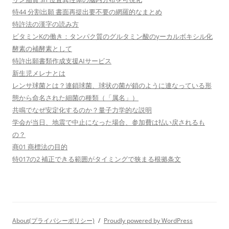
特44 分割出願 書面再提出要不要の網羅的なまとめ
特許法の漢字の読み方
ビタミンKの働き：タンパク質のグルタミン酸のγーカルボキシル化
酵素の補酵素として
特許出願書類作成支援AIサービス
新生児メレナとは
レンサ球菌とは？連鎖球菌、球状の菌が鎖のように連なっている形
態から命名された細菌の種類（「属名」）
共鳴でなぜ安定化するのか？量子力学的な説明
学会が当日、地震で中止になった場合、参加費は払い戻されるも
の？
商01 商標法の目的
特017の2 補正できる範囲がタイミングで狭まる根拠条文
About(プライバシーポリシー)
Proudly powered by WordPress