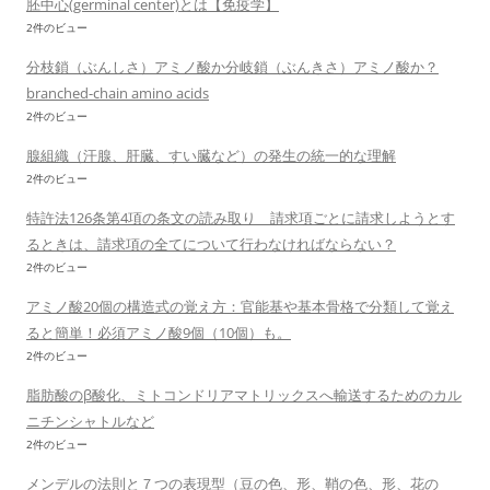
胚中心(germinal center)とは【免疫学】
2件のビュー
分枝鎖（ぶんしさ）アミノ酸か分岐鎖（ぶんきさ）アミノ酸か？
branched-chain amino acids
2件のビュー
腺組織（汗腺、肝臓、すい臓など）の発生の統一的な理解
2件のビュー
特許法126条第4項の条文の読み取り 請求項ごとに請求しようとす
るときは、請求項の全てについて行わなければならない？
2件のビュー
アミノ酸20個の構造式の覚え方：官能基や基本骨格で分類して覚え
ると簡単！必須アミノ酸9個（10個）も。
2件のビュー
脂肪酸のβ酸化、ミトコンドリアマトリックスへ輸送するためのカル
ニチンシャトルなど
2件のビュー
メンデルの法則と７つの表現型（豆の色、形、鞘の色、形、花の