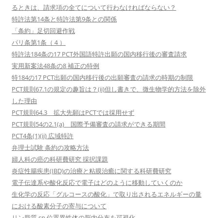
るときは、請求項の全てについて行わなければならない？
特許法第14条と特許法第9条との関係
「条約」足切回避作戦
パリ条第1条（４）
特許法184条の17 PCT外国語特許出願の国内移行後の審査請求
実用新案法48条の8 補正の特例
特184の17 PCT出願の国内移行後の出願審査の請求の時期の制限
PCT規則67.1の規定の趣旨は？(ii)但し書きで、微生物学的方法を除外
した理由
PCT規則64.3 拡大先願はPCTでは採用せず
PCT規則54の2.1(a) 国際予備審査の請求ができる期間
PCT4条(1)(ii) 広域特許
弁理士試験 条約の攻略方法
婦人科の癌の科研費研究 採択課題
炎症性腸疾患(IBD)の治療と粘膜治癒に関する科研費研究
電子伝達系や酸化反応で電子はどのように移動していくのか
生化学の反応「グルコースの酸化」で取り出されるエネルギーの量
における酸素分子の寄与について
リン脂質 sn 位置異性体の脳内分布を可視化