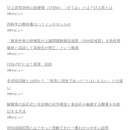
ST上昇型急性心筋梗塞（STEMI）（すてみ）とは？ST上昇とは
3件のビュー
内科学の教科書はハリソンかセシルか
3件のビュー
「救急外来の研修医が上腸間膜動脈症候群（SMA症候群）を急性胃
腸炎と誤診して高校生が死亡」という報道
3件のビュー
FDG-PETとは？原理、目的
3件のビュー
非劣性試験とは何か？「”有意に劣性であった”とはいえない」との違
い
3件のビュー
解糖系の反応式と化合物の化学構造と各反応を触媒する酵素を丸暗
記する方法
3件のビュー
95%信頼区間とは？やっと理解できた一番わかりやすい説明