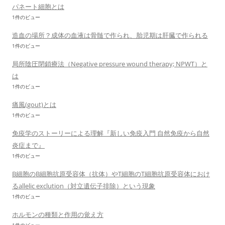
パネート細胞とは
1件のビュー
造血の場所？成体の血液は骨髄で作られ、胎児期は肝臓で作られる
1件のビュー
局所陰圧閉鎖療法（Negative pressure wound therapy; NPWT）と
は
1件のビュー
痛風(gout)とは
1件のビュー
免疫学のストーリーによる理解『新しい免疫入門 自然免疫から自然
炎症まで』
1件のビュー
B細胞のB細胞抗原受容体（抗体）やT細胞のT細胞抗原受容体におけ
るallelic exclution（対立遺伝子排除）という現象
1件のビュー
ホルモンの種類と作用の覚え方