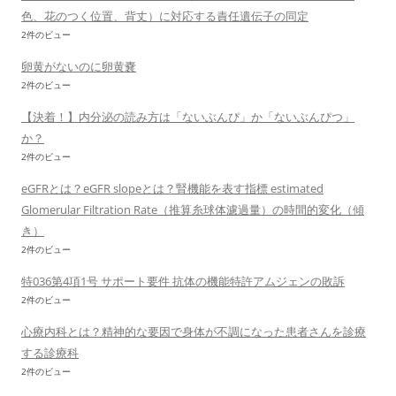
色、花のつく位置、背丈）に対応する責任遺伝子の同定
2件のビュー
卵黄がないのに卵黄嚢
2件のビュー
【決着！】内分泌の読み方は「ないぶんぴ」か「ないぶんぴつ」
か？
2件のビュー
eGFRとは？eGFR slopeとは？腎機能を表す指標 estimated
Glomerular Filtration Rate（推算糸球体濾過量）の時間的変化（傾
き）
2件のビュー
特036第4項1号 サポート要件 抗体の機能特許アムジェンの敗訴
2件のビュー
心療内科とは？精神的な要因で身体が不調になった患者さんを診療
する診療科
2件のビュー