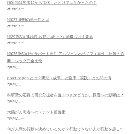
哺乳類は爬虫類から進化したわけではなかったの？
2件のビュー
特037 発明の単一性とは
2件のビュー
特29第2項 進歩性 容易に思いつく動機づけ４要素
2件のビュー
特036第6項1号 サポート要件 アムジェンvsサノフィ事件：日米の判
断ロジック完全比較
2件のビュー
practice gap とは？研究（成果）と臨床（実践）との間の溝
2件のビュー
科研費の応募で研究分担者を置くべきかどうか、採否への影響は？
2件のビュー
大腸がん患者へのステント留置術
2件のビュー
何が人間の行動を決めているのか？行動できない人が行動を起こす