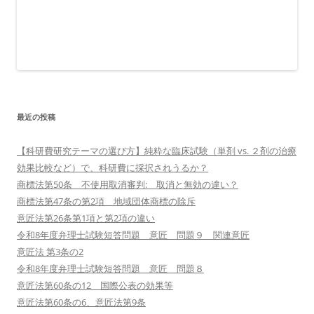
最近の投稿
【科研費研究テーマの選び方】純粋な臨床試験（単剤 vs. ２剤の治療
効果比較など）で、科研費に採択されうるか？
商標法第50条 不使用取消審判: 取消と無効の違い？
商標法第47条の第2項 地域団体商標の除斥
意匠法第26条第1項と第2項の違い
令和8年度弁理士試験短答問題 意匠 問題９ 関連意匠
意匠法 第3条の2
令和8年度弁理士試験短答問題 意匠 問題８
意匠法第60条の12 国際公表の効果等
意匠法第60条の6、意匠法第9条