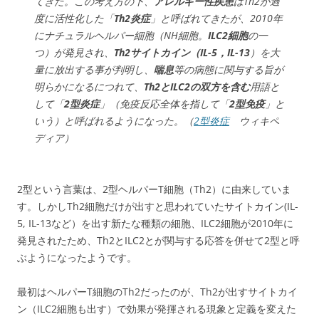
てきた。この考え方の下、
アレルギー性疾患
はTh2が過
度に活性化した「
Th2炎症
」と呼ばれてきたが、2010年
にナチュラルヘルパー細胞（NH細胞。
ILC2細胞
の一
つ）が発見され、
Th2サイトカイン（IL-5，IL-13
）を大
量に放出する事が判明し、
喘息
等の病態に関与する旨が
明らかになるにつれて、
Th2とILC2の双方を含む
用語と
して「
2型炎症
」（免疫反応全体を指して「
2型免疫
」と
いう）と呼ばれるようになった。（
2型炎症
ウィキペ
ディア）
2型という言葉は、2型ヘルパーT細胞（Th2）に由来していま
す。しかしTh2細胞だけが出すと思われていたサイトカイン(IL-
5, IL-13など）を出す新たな種類の細胞、ILC2細胞が2010年に
発見されたため、Th2とILC2とが関与する応答を併せて2型と呼
ぶようになったようです。
最初はヘルパーT細胞のTh2だったのが、Th2が出すサイトカイ
ン（ILC2細胞も出す）で効果が発揮される現象と定義を変えた