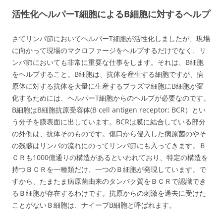
活性化ヘルパーT細胞によるB細胞に対するヘルプ
さてリンパ節においてヘルパーT細胞が活性化しましたが、現場
に向かって現場のマクロファージをヘルプするだけでなく、リ
ンパ節においても非常に重要な仕事をします。それは、B細胞
をヘルプすること。B細胞は、抗体を産生する細胞ですが、病
原体に対する抗体を大量に生産するプラズマ細胞にB細胞が変
化するためには、ヘルパーT細胞からのヘルプが必要なのです。
B細胞はB細胞抗原受容体(B cell antigen receptor; BCR）とい
う分子を膜表面に出しています。BCRは膜に結合している部分
の外側は、抗体そのものです。傷口から侵入した病原菌のやそ
の残骸はリンパの流れにのってリンパ節にも入ってきます。Ｂ
ＣＲも1000億通りの構造があるといわれており、特定の構造を
持つＢＣＲを一種類だけ、一つのＢ細胞が発現しています。で
すから、たまたま病原菌由来のタンパク質をＢＣＲで認識でき
るＢ細胞が存在するわけです。抗原からの刺激を過去に受けた
ことがないＢ細胞は、ナイーブB細胞と呼ばれます。