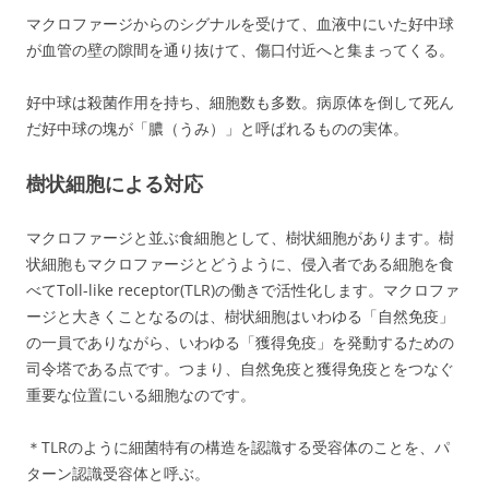
マクロファージからのシグナルを受けて、血液中にいた好中球
が血管の壁の隙間を通り抜けて、傷口付近へと集まってくる。
好中球は殺菌作用を持ち、細胞数も多数。病原体を倒して死ん
だ好中球の塊が「膿（うみ）」と呼ばれるものの実体。
樹状細胞による対応
マクロファージと並ぶ食細胞として、樹状細胞があります。樹
状細胞もマクロファージとどうように、侵入者である細胞を食
べてToll-like receptor(TLR)の働きで活性化します。マクロファ
ージと大きくことなるのは、樹状細胞はいわゆる「自然免疫」
の一員でありながら、いわゆる「獲得免疫」を発動するための
司令塔である点です。つまり、自然免疫と獲得免疫とをつなぐ
重要な位置にいる細胞なのです。
＊TLRのように細菌特有の構造を認識する受容体のことを、パ
ターン認識受容体と呼ぶ。