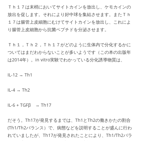
Ｔｈ１７は末梢においてサイトカインを放出し、ケモカインの
放出を促します。それにより好中球を集結させます。またＴｈ
１７は腸管上皮細胞にむけてサイトカインを放出し、これによ
り腸管上皮細胞から抗菌ペプチドを分泌させます。
Ｔｈ１，Ｔｈ２，Ｔｈ１７がどのように生体内で分化するかに
ついてはまだわからないことが多いようです（この本の出版年
は2014年）。in vitro実験でわかっている分化誘導物質は、
IL-12 → Th1
IL-4 → Th2
IL-6 + TGFβ → Th17
だそう。Th17が発見するまでは、Th1とTh2の働きかたの割合
(Th1/Th2バランス）で、病態などを説明することが盛んに行わ
れていましたが、Th17が発見されたことにより、Th1/Th2バラ