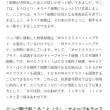
Ｔ細胞が活性化したあとの話しがずっと続いてきました。そこ
では、もうひとつ、キラーＴ細胞にちょっとだけ言及しまし
た。ここからは、キラーＴ細胞が主役となる免疫反応を見てい
きましょう。キラーＴ細胞は、その名が示すように、相手をキ
ル（殺す）することができます。
リンパ節に移動した樹状細胞は「ＭＨＣクラスＩＩ＋ペプチ
ド」を提示しているだけでなく、「ＭＨＣクラスＩ＋ペプチ
ド」も同時に提示しています。そして、「ＭＨＣクラスＩ＋ペ
プチド」を認識するのがナイーブキラーＴ細胞（ＣＤ８陽性Ｔ
細胞）です。ＭＨＣクラスＩＩはＣＤ４陽性Ｔ細胞、ＭＨＣク
ラスＩはＣＤ８陽性Ｔ細胞で認識される仕組みは、ＣＤ４がＭ
ＨＣクラスＩＩを認識し、ＣＤ８がＭＨＣクラスＩを認識する
ことができるからです。これらは、抗原提示部分ではない領域
に結合します。どっちがどっちだったか混乱しないような覚え
方として、「８の法則」がお勧めです。Ｉｘ８＝８、ＩＩｘ４
＝８と言う組みあわせです。
リンパ節で起こること（２）：ナイーブキラーＴ