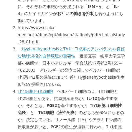
に、それぞれの細胞から分泌される「
IFN－γ
」と「
IL-
4
」のサイトカインが
お互いの働きを抑制
し合うようにも
働いています。
https://www.osaka-
med.ac.jp/deps/opt/oldweb/staffonly/pdf/clinicalstudy
_28_01.pdf
HygienehypothesisとTh1・Th2系のアンバランス-良好
な地球規模的自然環境の重要性
近藤直実 岐阜大学医学
部小病態学 日本小アレルギー学会誌第17巻第2号155～
162,2003 アレルギーの発症に関してヘルパーT細胞の
Thl系Th2系の議論に加えて,近年Hygienehypothesis(衛生
仮説)が提唱されている.
Th1細胞とTh2細胞
ヘルパーＴ細胞には、Th1細胞と
Th2細胞とがある。抗原提示細胞が、
IL-12
を産生する
か、それとも、
PGE2
を産生するかが、
Th1細胞（細胞性
免疫
）と、
Th2細胞（液性免疫
）のどちらが優位になるの
か、決定している。リノール酸（LA）やアラキドン酸の
摂取量が多いと、PGE2の産生が過剰に行われ、Th1細胞