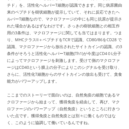
チド」を、活性化ヘルパーT細胞が認識できます。同じ病原菌由
来のペプチドを樹状細胞が提示していて、それに反応できたヘ
ルパーT細胞なので、マクロファージの中にも同じ抗原が提示さ
れた場合があるはずなわけです。さっきの樹状細胞との相互作
用の3条件は、マクロファージに関しても当てはまります。つま
り、MHCクラスII＋ペプチドをTCRで認識、CD80/86をCD28 で
認識、マクロファージから放出されたサイトカインの認識、の3
条件がそろうと活性化ヘルパーT細胞(Th1)が今度はCD4０L分子
によってマクロファージを刺激します。受けて側のマクロファ
ージはCD40という膜上の分子によりこのシグナルを受け取り、
さらに、活性化T細胞からのサイトカインの放出も受けて、貪食
能力がパワーアップします。
ここまでのストーリーで面白いのは、自然免疫の細胞であるマ
クロファージから始まって、獲得免疫を経由して、再び、マク
ロファージのパワーアップ（自然免疫）というところに行きつ
いた点です。獲得免疫と自然免疫とは別々に働くものではな
く、このように協調して働いているんですね。