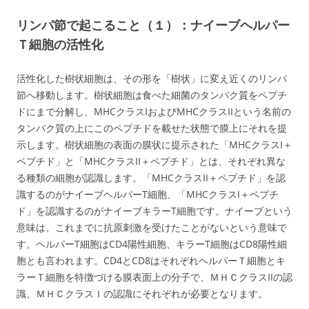
リンパ節で起こること（１）：ナイーブヘルパー
Ｔ細胞の活性化
活性化した樹状細胞は、その形を「樹状」に変え近くのリンパ
節へ移動します。樹状細胞は食べた細菌のタンパク質をペプチ
ドにまで分解し、MHCクラスIおよびMHCクラスIIという名前の
タンパク質の上にこのペプチドを載せた状態で膜上にそれを提
示します。樹状細胞の表面の膜状に提示された「MHCクラスI＋
ペプチド」と「MHCクラスII＋ペプチド」とは、それぞれ異な
る種類の細胞が認識します。「MHCクラスII＋ペプチド」を認
識するのがナイーブヘルパーT細胞、「MHCクラスI＋ペプチ
ド」を認識するのがナイーブキラーT細胞です。ナイーブという
意味は、これまでに抗原刺激を受けたことがないという意味で
す。ヘルパーT細胞はCD4陽性細胞、キラーT細胞はCD8陽性細
胞とも言われます。CD4とCD8はそれぞれヘルパーＴ細胞とキ
ラーＴ細胞を特徴づける膜表面上の分子で、ＭＨＣクラスIIの認
識、ＭＨＣクラスＩの認識にそれぞれが必要となります。