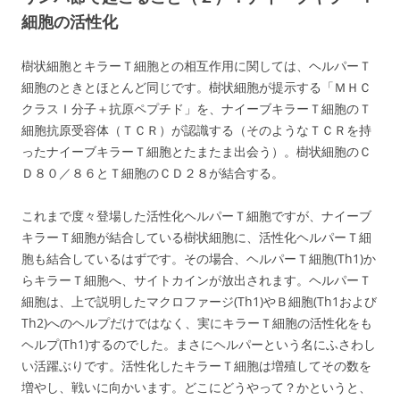
細胞の活性化
樹状細胞とキラーＴ細胞との相互作用に関しては、ヘルパーＴ
細胞のときとほとんど同じです。樹状細胞が提示する「ＭＨＣ
クラスＩ分子＋抗原ペプチド」を、ナイーブキラーＴ細胞のＴ
細胞抗原受容体（ＴＣＲ）が認識する（そのようなＴＣＲを持
ったナイーブキラーＴ細胞とたまたま出会う）。樹状細胞のＣ
Ｄ８０／８６とＴ細胞のＣＤ２８が結合する。
これまで度々登場した活性化ヘルパーＴ細胞ですが、ナイーブ
キラーＴ細胞が結合している樹状細胞に、活性化ヘルパーＴ細
胞も結合しているはずです。その場合、ヘルパーＴ細胞(Th1)か
らキラーＴ細胞へ、サイトカインが放出されます。ヘルパーＴ
細胞は、上で説明したマクロファージ(Th1)やＢ細胞(Th1および
Th2)へのヘルプだけではなく、実にキラーＴ細胞の活性化をも
ヘルプ(Th1)するのでした。まさにヘルパーという名にふさわし
い活躍ぶりです。活性化したキラーＴ細胞は増殖してその数を
増やし、戦いに向かいます。どこにどうやって？かというと、