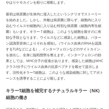
やはりケモカインを頼りに移動します。
最初は病原菌が生体内に侵入したというシナリオでストーリー
を始めました。しかし、外敵は病原菌に限らず、細胞内に入り
込むウイルスや細胞内に入り込む特別な病原菌（細胞内寄生細
菌）もいます。キラーＴ細胞は、このような細胞を殺すのに有
効な手段となります。ウイルスなどに感染した細胞は、パター
ン認識受容体によりそれを感知し（ウイルス由来のRNAを認識
するTLRなどによる）、インターフェロンなどのサイトカイン
を放出し、全身に臨戦態勢を整えます。インターフェロンの効
果としては、MHC分子の促進があります。感染した細胞はMHC
クラスI分子にウイルス由来の抗原ペプチドを載せて提示しま
す。活性化キラーT細胞は、このような感染細胞に対してアポト
ーシスを誘導することにより殺します。
キラーT細胞を補完するナチュラルキラー（NK)
細胞の働き