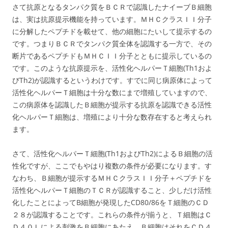
さて抗原となるタンパク質をＢＣＲで認識したナイーブＢ細胞
は、実は抗原提示機能を持っています。ＭＨＣクラスＩＩ分子
に分解したペプチドを載せて、他の細胞にたいして提示するの
です。つまりＢＣＲでタンパク質全体を認識する一方で、その
断片であるペプチドもＭＨＣＩＩ分子とともに提示しているの
です。このような抗原提示を、活性化ヘルパーＴ細胞(Th1およ
びTh2)が認識するというわけです。すでに同じ病原体によって
活性化ヘルパーＴ細胞は十分な数にまで増殖していますので、
この病原体を認識したＢ細胞が提示する抗原を認識できる活性
化ヘルパーＴ細胞は、増殖により十分な数存在すると考えられ
ます。
さて、活性化ヘルパーＴ細胞(Th1およびTh2)によるＢ細胞の活
性化ですが、ここでもやはり複数の条件が必要になります。す
なわち、Ｂ細胞が提示するＭＨＣクラスＩＩ分子＋ペプチドを
活性化ヘルパーＴ細胞のＴＣＲが認識すること、少しだけ活性
化したことによってB細胞が発現したCD80/86をＴ細胞のＣＤ
２８が認識することです。これらの条件が揃うと、Ｔ細胞はＣ
Ｄ４０Ｌによる刺激をＢ細胞にあたえ、Ｂ細胞はそれをＣＤ４