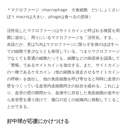
＊マクロファージ（macrophage 大食細胞 だいしょくさい
ぼう macroは大きい、phageは食べるの意味）
活性化したマクロファージはサイトカインと呼ばれる物質を周
囲に放出し、周りにいるマクロファージを「活性化」する。。
余談だが、実はTLRはマクロファージに限らず全身のほぼすべ
ての細胞で多少なりとも発現している。つまりマクロファージ
でなくても普通の細胞だっても、細菌などの病原体を認識して
「警報」であるサイトカインを放出する。また、サイトカイン
の一種であるケモカイン（他の細胞を遊走させるサイトカイン
の呼称）を放出し、他の免疫細胞を呼び寄せると同時に血管の
壁をつくっている血管内皮細胞同士の結合を緩める。これによ
り、血管の壁の隙間から、血液中に存在した免疫細胞が血中か
ら血管壁を通り抜けて、傷口の近くの組織内に移動してくるこ
とができる。
好中球が応援にかけつける