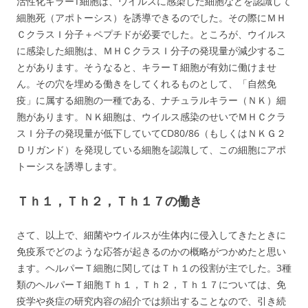
活性化キラーT細胞は、ウイルスに感染した細胞などを認識して
細胞死（アポトーシス）を誘導できるのでした。その際にＭＨ
ＣクラスＩ分子＋ペプチドが必要でした。ところが、ウイルス
に感染した細胞は、ＭＨＣクラスＩ分子の発現量が減少するこ
とがあります。そうなると、キラーＴ細胞が有効に働けませ
ん。その穴を埋める働きをしてくれるものとして、「自然免
疫」に属する細胞の一種である、ナチュラルキラー（ＮＫ）細
胞があります。ＮＫ細胞は、ウイルス感染のせいでＭＨＣクラ
スＩ分子の発現量が低下していてCD80/86（もしくはＮＫＧ２
Ｄリガンド）を発現している細胞を認識して、この細胞にアポ
トーシスを誘導します。
Ｔｈ１，Ｔｈ２，Ｔｈ１７の働き
さて、以上で、細菌やウイルスが生体内に侵入してきたときに
免疫系でどのような応答が起きるのかの概略がつかめたと思い
ます。ヘルパーＴ細胞に関してはＴｈ１の役割が主でした。3種
類のヘルパーＴ細胞Ｔｈ１，Ｔｈ２，Ｔｈ１７については、免
疫学や炎症の研究内容の紹介では頻出することなので、引き続