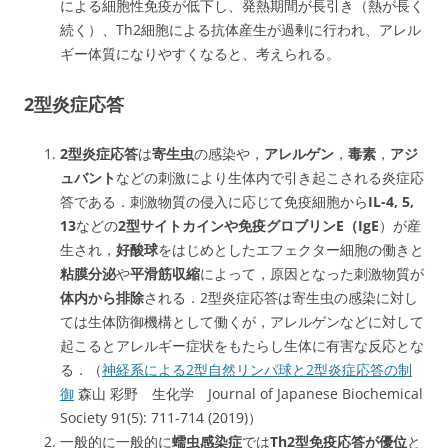
による細胞性免疫が低下し、発熱期間が長引き（熱が長く
続く）、Th2細胞による抗体産生が過剰に行われ、アレル
ギー体質になりやすくなると、考えられる。
2型炎症応答
2型炎症応答
は
寄生虫
の感染や，
アレルゲン
，
毒素
，
アジ
ュバント
などの刺激により生体内で引き起こされる炎症応
答である．刺激物質の侵入に応じて免疫細胞から
IL-4, 5,
13
などの
2型サイトカインや免疫グロブリンE（IgE
）が産
生され，
好酸球
をはじめとしたエフェクター細胞の働きと
粘膜分泌
や
平滑筋収縮
によって，原因となった刺激物質が
体内から排除
される．2型炎症応答は寄生虫の感染に対し
ては生体防御機構として働くが，アレルゲンなどに対して
起こるとアレルギー症状をもたらし生体に有害な反応とな
る．（
神経系による2型自然リンパ球と2型炎症応答の制
御
森山 彩野 生化学 Journal of Japanese Biochemical
Society 91(5): 711-714 (2019)）
一般的に一般的に
蠕虫感染症
では
Th2型免疫応答が優位
と