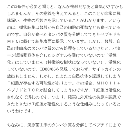
この3条件が必要と聞くと、なんか複雑だなあと嫌気がさすかも
しれませんが、その意義を考えてみると、このことが非常に興
味深い、生物の巧妙さを示していることがわかります。という
のは、樹状細胞は普段から自己の細胞の死骸なども食べている
のです。自分が食べたタンパク質を分解してできたペプチドも
ＭＨＣに載せて細胞表面に提示しています。しかし、普段、自
己の体由来のタンパク質のごみ処理をしているだけだと、パタ
ーン認識受容体を介したシグナルを受けていないので「活性
化」はしていません（特徴的な樹状になっていない）。活性化
していないので、CD80/86を発現しておらず、サイトカインの
放出もしません。しかし、たまたま自己抗体を認識してしまう
Ｔ細胞が存在する可能性があります。その場合、ＭＨＣＩＩ＋
ペプチドとＴＣＲが結合してしまうのですが、Ｔ細胞は活性化
されなくて済むのです。つまり、確実に外来性の抗原を認識で
きたときだけＴ細胞が活性化するような仕組みになっていると
いうわけです。
ちなみに、病原菌由来のタンパク質を分解してペプチドにまで