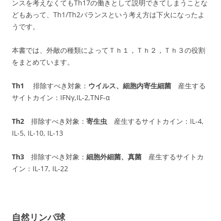
ンスを考えなくてもTh17の働きとして説明できてしまうことな
どもあって、Th1/Th2バランスという考え方は下火になったよ
うです。
本書では、外敵の種類によってＴｈ１，Ｔｈ２，Ｔｈ３の役割
をまとめています。
Th1
排除すべき対象：
ウイルス、細胞内寄生細菌
産生する
サイトカイン：IFNγ,IL-2,TNF-α
Th2
排除すべき対象：
寄生虫
産生するサイトカイン：IL-4,
IL-5, IL-10, IL-13
Th3
排除すべき対象：
細胞外細菌、真菌
産生するサイトカ
イン：IL-17, IL-22
自然リンパ球