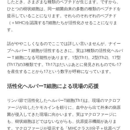
したとき、さまざまな種類のペプチドが生じます。ですから、
ひとつの樹状細胞は、同一細菌由来の多数の種類のペプチドを
提示していることになります。それらのそれぞれのペプチド
（＋MHC)を認識するT細胞たちが活性化させることになりま
す。
話がややこしくなるのでここでは詳しい言いませんが、ナイー
ブヘルパーＴ細胞が活性するときに、実は3種類の活性化ヘルパ
ーＴ細胞になる可能性があります。1型(Th1)、2型(Th2)、17型
(Th17)の3種類です。Th17はだいぶあとに発見されものでIL-17
を産生することから17という数字が呼称になっています。
活性化ヘルパーT細胞による現場の応援
リンパ節で活性化したヘルパーT細胞(Th1)は、現場のマクロフ
ァージが出したケモカインを頼りに、血中から出て外来の病原
菌が侵入してきた現場に向かいます。実はマクロファージに
も、樹状細胞ほどではないながらも、抗原提示機能がありま
す。マクロファージが提示する「MHCクラスII分子＋抗原ペプ