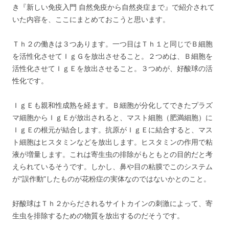
き『新しい免疫入門 自然免疫から自然炎症まで』で紹介されて
いた内容を、ここにまとめておこうと思います。
Ｔｈ２の働きは３つあります。一つ目はＴｈ１と同じでＢ細胞
を活性化させてＩｇＧを放出させること。２つめは、Ｂ細胞を
活性化させてＩｇＥを放出させること。３つめが、好酸球の活
性化です。
ＩｇＥも親和性成熟を経ます。Ｂ細胞が分化してできたプラズ
マ細胞からＩｇＥが放出されると、マスト細胞（肥満細胞）に
ＩｇＥの根元が結合します。抗原がＩｇＥに結合すると、マス
ト細胞はヒスタミンなどを放出します。ヒスタミンの作用で粘
液が増量します。これは寄生虫の排除がもともとの目的だと考
えられているそうです。しかし、鼻や目の粘膜でこのシステム
が”誤作動”したものが花粉症の実体なのではないかとのこと。
好酸球はＴｈ２からだされるサイトカインの刺激によって、寄
生虫を排除するための物質を放出するのだそうです。