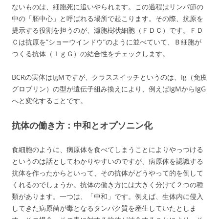
ないものは、細胞死に追いやられます。この過程はリンパ節の
中の「胚中心」と呼ばれる場所で起こります。その際、抗原を
提示する役割を担うのが、濾胞樹状細胞（ＦＤＣ）です。ＦＤ
Ｃは抗原を”ショーウインドウ”のように並べていて、Ｂ細胞が
つくる抗体（ＩｇＧ）の結合性をチェックします。
BCRの実体はIgMですが、クラススイッチというのは、Ig（免疫
グロブリン）の型が遺伝子組み換えにより、例えばIgMからIgG
へと変化することです。
抗体の働き方：中和とオプソニン化
食細胞のように、病原体を食べてしまうことによりやっつける
というのは話としてわかりやすいのですが、病原体を認識する
抗体を作ったからといって、その抗体がどうやって的を倒して
くれるのでしょうか。抗体の働き方には大きく分けて２つの種
類があります。一つは、「中和」です。例えば、生体内に侵入
してきた病原菌が毒となるタンパク質を産生していたとしま