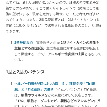
んですね。新しい細胞が見つかったので、細胞の型で現象を定
義するのをやめて、そこで働くサイトカインで（結果として細
胞の型が決まる）現象を定義する流儀になったと考えればよい
のでしょう。つまり、2型免疫応答とは、2型サイトカイン（具
体的にはIL-5, IL-13など）で誘導される免疫応答のこと、と理解
できます。
2型炎症反応
実験医学online
2型サイトカインの産生を
主軸とする炎症反応
. 主に寄生虫に対する生体防御反応と
して機能する一方で，
アレルギー性炎症の主因
ともなって
いる．
1型と2型のバランス
ヘルパーT細胞が持つ2つの顔 ５． 獲得免疫「Th1細
胞」と「Th2細胞」の働き
（イムノバランス）
Th1
細胞
は、
細菌やウィルス
などの異物に対して反応します。‥
「
Th2」細胞
は、
ダニやカビ、花粉などのアレルゲン
に反
応します。‥どちらか一方の反応が過剰にならないよう