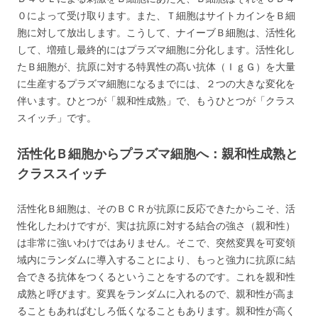
０によって受け取ります。また、Ｔ細胞はサイトカインをＢ細
胞に対して放出します。こうして、ナイーブＢ細胞は、活性化
して、増殖し最終的にはプラズマ細胞に分化します。活性化し
たＢ細胞が、抗原に対する特異性の髙い抗体（ＩｇＧ）を大量
に生産するプラズマ細胞になるまでには、２つの大きな変化を
伴います。ひとつが「親和性成熟」で、もうひとつが「クラス
スイッチ」です。
活性化Ｂ細胞からプラズマ細胞へ：親和性成熟と
クラススイッチ
活性化Ｂ細胞は、そのＢＣＲが抗原に反応できたからこそ、活
性化したわけですが、実は抗原に対する結合の強さ（親和性）
は非常に強いわけではありません。そこで、突然変異を可変領
域内にランダムに導入することにより、もっと強力に抗原に結
合できる抗体をつくるということをするのです。これを親和性
成熟と呼びます。変異をランダムに入れるので、親和性が高ま
ることもあればむしろ低くなることもあります。親和性が高く