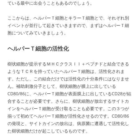
ている最中に出会うこともあるのでしょう。
ここからは、ヘルパーＴ細胞とキラーＴ細胞とで、それぞれ別
イベントが並行して起きていきますので、まずはヘルパーＴ細
胞についてみていきましょう。
ヘルパーＴ細胞の活性化
樹状細胞が提示するＭＨＣクラスＩＩ＋ペプチドと結合できる
ようなＴＣＲを持っていたヘルパーＴ細胞は、活性化されま
す。ただし、この結合だけでは活性化の十分条件にはなりませ
ん。補助刺激分子として、樹状細胞が膜上に出している
CD80/86に、ヘルパーＴ細胞が表面膜上に出しているCD28が結
合することが必要です。さらに、樹状細胞が放出するサイトカ
インをヘルパーＴ細胞が受け取ることも必要です。この３つが
揃って初めてヘルパーＴ細胞が活性化させるのです。CD80/86
の発現と、サイトカインの放出は、病原菌に遭遇して活性化し
た樹状細胞だけが起こしているものです。