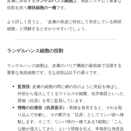
皮膚に存在する
ランゲルハンス細胞
は、免疫システムで重要な
役割を担う
樹状細胞の一種
です。
より詳しく言うと、「皮膚の表皮に特化して存在している樹状
細胞」と理解すると分かりやすいでしょう。
ランゲルハンス細胞の役割
ランゲルハンス細胞は、皮膚のバリア機能の最前線で活躍する
重要な免疫細胞です。主な役割は以下の通りです。
監視役
: 皮膚の細胞の間に網の目のように突起を伸ばし、
外部から侵入してくるウイルスや細菌、化学物質といった
異物（抗原）を常に監視しています。
情報の伝達役（抗原提示）
: 異物を発見すると、それを取
り込んで分解し、その断片を「抗原」としてリンパ節へ移
動します。そこで、リンパ球の一種であるT細胞に「こん
な敵が侵入してきた」という情報を伝え、本格的な免疫反