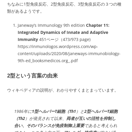
ちなみに1型免疫反応、2型免疫反応、3型免疫反応の３つの種
類があるようです。
Janeway’s Immunology 9th edition
Chapter 11:
Integrated Dynamics of Innate and Adaptive
Immunity
451ページ（473/973 page)
https://inmunologos.wordpress.com/wp-
content/uploads/2020/08/janeways-immunobiology-
9th-ed_booksmedicos.org_.pdf
2型という言葉の由来
ウィキペディアの説明が、わかりやすくまとまっています。
1986年に
1型ヘルパーT細胞（Th1
）と
2型ヘルパーT細胞
（Th2
）が発見されて以来、
両者が互いの活性を抑制し
合い、そのバランスが免疫制御上重要
であると考えられ