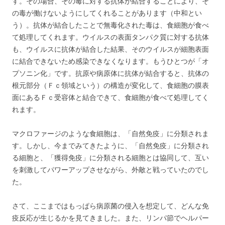
す。その場合、その毒に対する抗体が結合することにより、そ
の毒が働けないようにしてくれることがあります（中和とい
う）。抗体が結合したことで無毒化された毒は、食細胞が食べ
て処理してくれます。ウイルスの表面タンパク質に対する抗体
も、ウイルスに抗体が結合した結果、そのウイルスが細胞表面
に結合できないため感染できなくなります。もうひとつが「オ
プソニン化」です。抗原や病原体に抗体が結合すると、抗体の
根元部分（Ｆｃ領域という）の構造が変化して、食細胞の膜表
面にあるＦｃ受容体と結合できて、食細胞が食べて処理してく
れます。
マクロファージのような食細胞は、「自然免疫」に分類されま
す。しかし、今までみてきたように、「自然免疫」に分類され
る細胞と、「獲得免疫」に分類される細胞とは協同して、互い
を刺激してパワーアップさせながら、外敵と戦っていたのでし
た。
さて、ここまではもっぱら病原菌の侵入を想定して、どんな免
疫反応が生じるかを見てきました。また、リンパ節でヘルパー