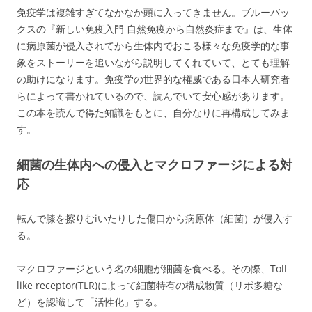
免疫学は複雑すぎてなかなか頭に入ってきません。ブルーバッ
クスの『新しい免疫入門 自然免疫から自然炎症まで』は、生体
に病原菌が侵入されてから生体内でおこる様々な免疫学的な事
象をストーリーを追いながら説明してくれていて、とても理解
の助けになります。免疫学の世界的な権威である日本人研究者
らによって書かれているので、読んでいて安心感があります。
この本を読んで得た知識をもとに、自分なりに再構成してみま
す。
細菌の生体内への侵入とマクロファージによる対
応
転んで膝を擦りむiいたりした傷口から病原体（細菌）が侵入す
る。
マクロファージという名の細胞が細菌を食べる。その際、Toll-
like receptor(TLR)によって細菌特有の構成物質（リポ多糖な
ど）を認識して「活性化」する。