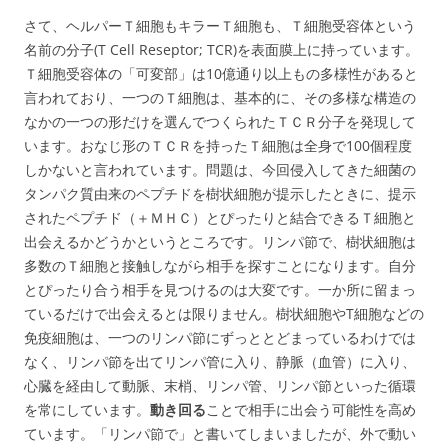
さて、ヘルパーＴ細胞もキラーＴ細胞も、Ｔ細胞受容体という
名前の分子(T Cell Reseptor; TCR)を表面膜上に持っています。
Ｔ細胞受容体の「可変部」は10億通り以上もの多様性があると
言われており、一つのＴ細胞は、基本的に、その多様な構造の
なかの一つの形だけを選んでつくられたＴＣＲ分子を発現して
います。おなじ形のＴＣＲを持ったＴ細胞は全身で100個程度
しかないと言われています。問題は、今回侵入してきた細菌の
タンパク質由来のペプチドを樹状細胞が提示したときに、提示
されたペプチド（＋ＭＨＣ）とぴったりと結合できるＴ細胞と
出会えるかどうかというところです。リンパ節で、樹状細胞は
多数のＴ細胞と接触しながら相手を探すことになります。自分
とぴったり合う相手を見つけるのは大変です。一か所に留まっ
ているだけで出会えるとは限りません。樹状細胞やT細胞などの
免疫細胞は、一つのリンパ節にずっととどまっているわけでは
なく、リンパ節を出てリンパ管に入り、静脈（血管）に入り、
心臓を経由して動脈、末梢、リンパ管、リンパ節といった循環
を常にしています。
動き回る
ことで相手に出会う可能性を高め
ています。「リンパ節で」と書いてしまいましたが、外で動い