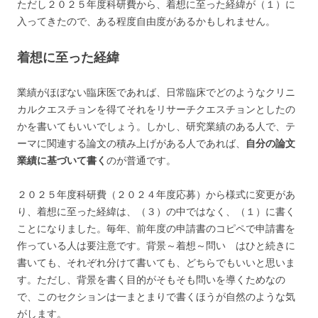
ただし２０２５年度科研費から、着想に至った経緯が（１）に
入ってきたので、ある程度自由度があるかもしれません。
着想に至った経緯
業績がほぼない臨床医であれば、日常臨床でどのようなクリニ
カルクエスチョンを得てそれをリサーチクエスチョンとしたの
かを書いてもいいでしょう。しかし、研究業績のある人で、テ
ーマに関連する論文の積み上げがある人であれば、
自分の論文
業績に基づいて書く
のが普通です。
２０２５年度科研費（２０２４年度応募）から様式に変更があ
り、着想に至った経緯は、（３）の中ではなく、（１）に書く
ことになりました。毎年、前年度の申請書のコピペで申請書を
作っている人は要注意です。背景～着想～問い はひと続きに
書いても、それぞれ分けて書いても、どちらでもいいと思いま
す。ただし、背景を書く目的がそもそも問いを導くためなの
で、このセクションは一まとまりで書くほうが自然のような気
がします。