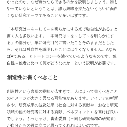
かったのか、なぜ自分ならできるのかを説明しましょう。誰も
やっていないということは、誰も興味を持たないくらいに面白
くない研究テーマであることが多いはずです。
「本研究は～を～して～を明らかにする点で独自性がある」と
書く人も多数います。「本研究は～を～して～を明らかにす
る」の部分が、単に研究目的に書いたことそのままだとした
ら、それは独自性を説明したことには全くなりません。Aなら
ばAである、とトートロジーを述べているようなものです。独
自性＝他者と比べて何がどうなのか という説明が必要です。
創造性に書くべきこと
創造性という言葉の意味が広すぎて、人によって書くべきこと
のイメージが大きく異なる可能性があります。アイデアの斬新
さや、研究成果の波及効果（社会に対する貢献や、おなじ研究
領域の他の研究者に対する貢献、ベネフィット）を書けば良い
でしょう。ぶっちゃけ、審査委員（＝同じ研究領域の研究者）
が自分たちの役に立つと思ってくれればよいのです。