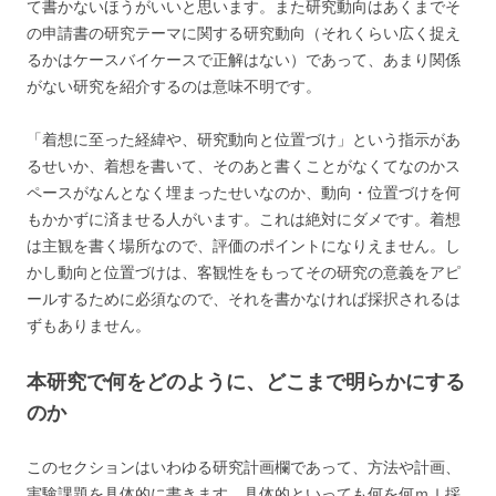
て書かないほうがいいと思います。また研究動向はあくまでそ
の申請書の研究テーマに関する研究動向（それくらい広く捉え
るかはケースバイケースで正解はない）であって、あまり関係
がない研究を紹介するのは意味不明です。
「着想に至った経緯や、研究動向と位置づけ」という指示があ
るせいか、着想を書いて、そのあと書くことがなくてなのかス
ペースがなんとなく埋まったせいなのか、動向・位置づけを何
もかかずに済ませる人がいます。これは絶対にダメです。着想
は主観を書く場所なので、評価のポイントになりえません。し
かし動向と位置づけは、客観性をもってその研究の意義をアピ
ールするために必須なので、それを書かなければ採択されるは
ずもありません。
本研究で何をどのように、どこまで明らかにする
のか
このセクションはいわゆる研究計画欄であって、方法や計画、
実験課題を具体的に書きます。具体的といっても何を何ｍｌ採