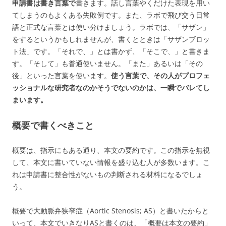
申請書は書き言葉で
書きます。話し言葉やくだけた表現を用い
てしまうのもよくある失敗例です。また、ラボで飛び交う日常
語と正式な言葉とは使い分けましょう。ラボでは、「サザン」
をするというかもしれませんが、書くとときは「サザンブロッ
ト法」です。「それで、」とは書かず、「そこで、」と書きま
す。「そして」も普通使いません。「また」あるいは「その
後」といった言葉を使います。
使う言葉で、その人がプロフェ
ッショナルな研究者なのかそうでないのかは、一瞬でバレてし
まいます。
概要で書くべきこと
概要は、指示にもある通り、本文の要約です。この指示を無視
して、本文に書いていない情報を盛り込む人が多数います。こ
れは申請書に整合性がないもの判断される材料になるでしょ
う。
概要で大動脈弁狭窄症（Aortic Stenosis; AS）と書いたからと
いって、本文でいきなりASと書くのは、「概要は本文の要約」