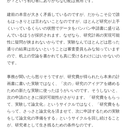
か？という初心者にありがちな心配は無用です。
建前の本音が大きく矛盾しているのですが、だからこそ公で誰
もはっきりとは言わないことなのですが、ほとんど研究が上手
くいっているくらいの状態でデータをバンバン申請書に盛り込
んでいるほうが採択されます。なぜなら、研究計画の実現可能
性に疑問が挟まれないからです。実験なんてほとんどは思った
通りの結果は出ないということは審査委員もみな知っています
ので、机上の空論を書かれても真に受けるわけにはいかないの
です。
事務が聞いたら怒りそうですが、研究費が得られたら本来の計
画書に書いた実験ではなく、「次の」研究のアイデアを纏める
ための新たな実験に使ったほうがいいのです。そうしないと、
次の申請のときに採択可能性がさがります。「研究費をもらっ
て、実験して論文化」というサイクルではなく、「研究費をも
らって、さっさと論文化を済ませて、次に申請するための実験
をして論文化の準備をする」というサイクルを回し続けること
が、研究者として生き残るための条件なのです。