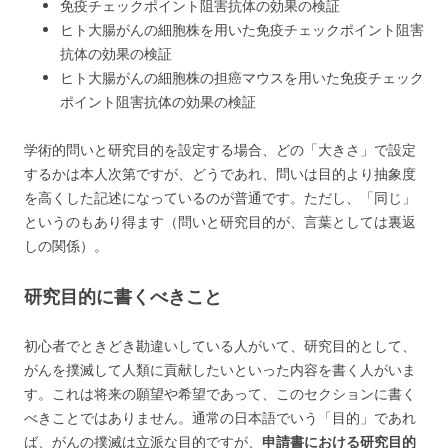
免疫チェックポイント阻害抗体の効果の検証
ヒト大腸がんの細胞株を用いた免疫チェックポイント阻害
抗体の効果の検証
ヒト大腸がんの細胞株の担癌マウスを用いた免疫チェック
ポイント阻害抗体の効果の検証
学術的問いと研究目的を設定する場合、どの「大きさ」で設定
するかは本人次第ですが、どうであれ、問いは目的より抽象度
を高くした記述になっているのが普通です。ただし、「同じ」
というのもあり得ます（問いと研究目的が、言葉としては裏返
しの関係）。
研究目的に書くべきこと
初心者でときどき勘違いしている人がいて、研究目的として、
がんを撲滅して人類に貢献したいといった内容を書く人がいま
す。これは将来の願望や希望であって、このセクションに書く
べきことではありません。通常の日本語でいう「目的」であれ
ば、がんの撲滅は立派な目的ですが、
申請書における研究目的