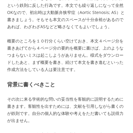
という鉄則に反した行為です。本文でも繰り返しになって全然
OKなので、初出時は大動脈弁狭窄症（Aortic Stenosis; AS）と
書きましょう。そもそも本文のスペースが十分余裕があるので
あれば、わざわざASなどど略さなくてもよいでしょう。
概要のところを１０行分くらい空けておき、本文４ページ分を
書きあげてから４ページ分の要約を概要に書けば、上のような
つまらないミスは起こしようがありません。様式をダウンロー
ドしたあと、まず概要を書き、続けて本文を書き進むといった
作成方法をしている人は要注意です。
背景に書くべきこと
その次に来る学術的な問いの妥当性を客観的に説明するために
書きます。客観性を出すためには、文献を引用しながら書くの
が鉄則です。自分の個人的な体験や考えをただ書いても説得力
が出ません。