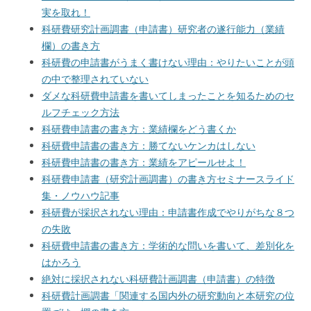
実を取れ！
科研費研究計画調書（申請書）研究者の遂行能力（業績
欄）の書き方
科研費の申請書がうまく書けない理由：やりたいことが頭
の中で整理されていない
ダメな科研費申請書を書いてしまったことを知るためのセ
ルフチェック方法
科研費申請書の書き方：業績欄をどう書くか
科研費申請書の書き方：勝てないケンカはしない
科研費申請書の書き方：業績をアピールせよ！
科研費申請書（研究計画調書）の書き方セミナースライド
集・ノウハウ記事
科研費が採択されない理由：申請書作成でやりがちな８つ
の失敗
科研費申請書の書き方：学術的な問いを書いて、差別化を
はかろう
絶対に採択されない科研費計画調書（申請書）の特徴
科研費計画調書「関連する国内外の研究動向と本研究の位