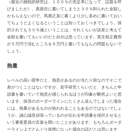
（最近の挑戦的研究は、１００％の充足率になって、話題を呼
びましたが）。真面目に書いてしまうと３０％削られた金額し
かもらえないので、馬鹿正直に書くより少し多めに書いておい
てちょうどよくなるということは知っておくべきでしょう。採
択されても３０％減ということは、それくらいが誤差と考えて
金額を書いてもいいのだと自分は思っています。英文校正費用
が５万円で済むところを６万円と書いてもなんの問題もないで
しょう。
熱量
レベルの高い競争だと、熱意があるのが当たり前なのでそこで
差がつくことはないですが、若手研究くらいだと、きちんと申
請書を書いていて熱意が感じられるほうが印象が断然よいと思
います。採否のボーダーラインにたくさん並んでしまった場合
には、熱量があるものが拾われることもあるのではないでしょ
うか。誠心誠意頑張っているのが伝わる申請書を採択させると
いう審査委員の言葉を聞いたことがあります。もちろんボーダ
ーライン上でどんぐり状態になった場合の話だとは思います