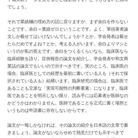
でしょう。
それで業績欄の埋め方の話に戻りますが、まず余白を作らない
ことです。余白＝業績ゼロということです。よく、筆頭著者論
文しか載せてはいけないんでしょうか？とか、学会発表は載せ
たらだめですよね？とか、考える人がいます。余白よりマシと
いうのが私の答えです。余白をつくるくらいなら、臨床医なら
臨床経験を語り、症例報告の論文を紹介し、学会発表や和文商
業誌の論文でもいいので示すべきです。実のところ、臨床医の
場合、臨床医としての経歴を最初に書いている人も（それで採
択されている人も）結構います。臨床研究の場合は、臨床医で
あることも立派な「実現可能性の判断要素」になります。臨床
医であることを明示しない限り、読み手には応募者が医師なの
かどうかはわかりません。医師であることを正式に書く場所と
いうものは申請書に存在しないからです。
論文が一報しかなければ、その論文の紹介を日本語の文章で書
きましょう。論文がないならせめて熱意だけでも示すべきで