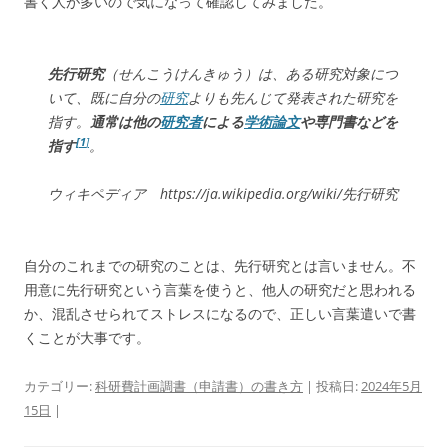
書く人が多いので気になって確認してみました。
先行研究
（せんこうけんきゅう）は、ある研究対象につ
いて、既に自分の
研究
よりも先んじて発表された研究を
指す。
通常は他の
研究者
による
学術論文
や専門書などを
[1
]
指す
。
ウィキペディア https://ja.wikipedia.org/wiki/先行研究
自分のこれまでの研究のことは、先行研究とは言いません。不
用意に先行研究という言葉を使うと、他人の研究だと思われる
か、混乱させられてストレスになるので、正しい言葉遣いで書
くことが大事です。
カテゴリー:
科研費計画調書（申請書）の書き方
| 投稿日:
2024年5月
15日
|