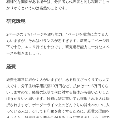
相補的な関係がある場合は、分担者も代表者と同じ程度にしっ
かりかくというのは当然のことです。
研究環境
2ページのうち1ページを遂行能力、1ページを環境に当てる人
もいますが、それはバランスが悪すぎます。環境は半ページ以
下で十分。４～５行でも十分です。研究遂行能力に十分なスペ
ースを割きましょう。
経費
経費を非常に細かく人がいますが、ある程度ざっくりでも大丈
夫です。分子生物学用試薬10万円など。抗体は一つ5万円くら
いしますので、経費の説明で何に対する抗体かも書いたりした
ほうが良いと思います。経費は雑に書いても採択される人は採
択されますが、ボーダーライン上のどんぐりの背比べの中に入
っている人は、少しでも印象を良くするために、経費の理由を
きちんと、研究計画と整合性があるように書きましょう。誰で