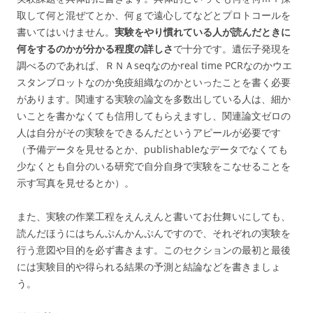
取して何と混ぜてとか、何ｇで遠心してなどとプロトコールを
書いてはいけません。
実験をやり慣れている人が読んだときに
何をするのかが分かる程度の詳しさ
で十分です。遺伝子発現を
調べるのであれば、ＲＮＡseqなのかreal time PCRなのかウエ
スタンブロットなのか免疫組織なのかといったことを書く必要
があります。関連する実験の論文を多数出している人は、細か
いことを書かなくても信用してもらえますし、関連論文ゼロの
人は自分がその実験をできるんだというアピールが必要です
（予備データを見せるとか、publishableなデータでなくても
少なくとも自分のいる研究で自分自身で実験をこなせることを
示す写真を見せるとか）。
また、実験の作業工程をえんえんと書いてお仕舞いにしても、
読んだほうにはちんぷんかんぷんですので、それぞれの実験を
行う意図や目的を必ず書きます。このセクションの最初と最後
には実験目的や得られる結果の予測と結論などを書きましょ
う。