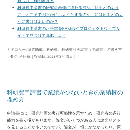
置づけ」欄の書き方
科研費申請書の研究計画欄に纏わる混乱「何をどのよう
に、どこまで明らかにしようとするのか」には何をどのよ
うに書けばよいのか？
科研費申請書のお手本をKAKENやプロジェクトウェブサ
イトで見つけて真似しよう
カテゴリー:
研究助成
、
科研費
、
科研費計画調書（申請書）の書き方
| タグ:
科研費
| 投稿日:
2023年8月18日
|
科研費申請書で業績が少ないときの業績欄の
埋め方
申請書には、研究計画の実行可能性を示すため、研究者の遂行
能力を書く欄があります。論文がいくつかある人は論文リスト
を見せることが多いのですが、論文が一報しかなかったり、原