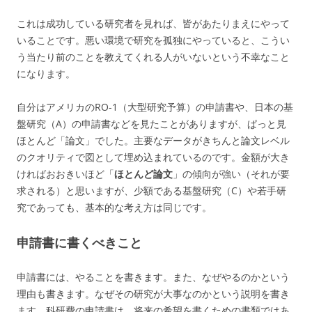
これは成功している研究者を見れば、皆があたりまえにやって
いることです。悪い環境で研究を孤独にやっていると、こうい
う当たり前のことを教えてくれる人がいないという不幸なこと
になります。
自分はアメリカのRO-1（大型研究予算）の申請書や、日本の基
盤研究（A）の申請書などを見たことがありますが、ぱっと見
ほとんど「論文」でした。主要なデータがきちんと論文レベル
のクオリティで図として埋め込まれているのです。金額が大き
ければおおきいほど「
ほとんど論文
」の傾向が強い（それが要
求される）と思いますが、少額である基盤研究（C）や若手研
究であっても、基本的な考え方は同じです。
申請書に書くべきこと
申請書には、やることを書きます。また、なぜやるのかという
理由も書きます。なぜその研究が大事なのかという説明を書き
ます。科研費の申請書は、将来の希望を書くための書類ではあ