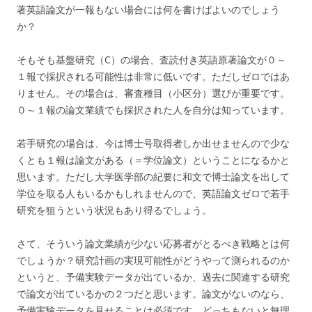
著英語論文が一報もない場合には何を書けばよいのでしょう
か？
そもそも基盤研究（C）の場合、査読付き英語原著論文が０～
１報で採択される可能性は非常に低いです。ただしゼロではあ
りません。その場合は、審査種目（小区分）選びが重要です。
０～１報の論文業績でも採択された人を自分は知っています。
若手研究の場合は、今は博士号取得者しか出せませんので少な
くとも１報は論文がある（＝学位論文）ということになるかと
思います。ただし大学医学部の紀要に和文で博士論文を出して
学位を取る人もいるかもしれませんので、英語論文ゼロで若手
研究を狙うという状況もあり得るでしょう。
さて、そういう論文業績が少ない応募者がとるべき戦略とは何
でしょうか？研究計画の実現可能性がどうやって測られるのか
というと、予備実験データが出ているか、過去に関連する研究
で論文が出ているかの２つだと思います。論文がないのなら、
予備実験データを見せることは必須です。どっちもないと無理