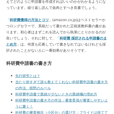
えてどのように申請書を作成すればいいのかがわかるようにな
っています。繰り返し読んで血肉とすべき良書でしょう。
「
科研費獲得の方法とコツ
」(amazon.co.jp)はベストセラーか
つロングセラーで、系統だって書かれた正統派教科書の趣があ
ります。初心者はまずこれを読んでから執筆にとりかかるのが
良いでしょう。それに対して、「
科研費 採択される申請書のま
とめ方
」は、何度も応募していて書きなれてはいるけれども採
択されたことがない人に一番効果がありそうです。
科研費申請書の書き方
先行研究とは？
当たり前すぎて誰も教えてくれない科研費申請書の書き方
の作法、暗黙のルール
科研費申請書で業績が少ないときの業績欄の埋め方
科研費申請書の書き方の作法：審査委員が審査しやすいよ
うに書く！
科研費の審査種目（小区分）の選び方：プライドは捨てて