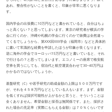
あれ、整合性がないことを書くと、印象が非常に悪くなりま
す。
国内学会の出張費に10万円などと書かれていると、自分はちょ
っと高くない？と思ってしまいます。東京の研究者が横浜の学
会に行くのか、沖縄や札幌の学会に行くのかで旅費は全然違っ
てくるでしょうから、第XXX回XXX学会（福岡市）などと具体的
に書いて常識的な経費を申請したほうが印象が良くなります。
逆に海外の学会でヨーロッパ15万円などと書いていると、それ
で行けるの？と思ってしまいます。エコノミーの座席で格安航
空券を買うにしても、宿泊代と航空運賃合わせて30~40万円は
かかるのではないでしょうか。
基盤研究（C）や若手研究の助成金額の上限は５００万円です
が、それを４５８万円などとしている人もいます。まず、金額
を低くすれば採択可能性が上がるかと言うと、そういうことは
全くありません。希望金額と採否は無関係です。また、採択さ
れた場合の充足率（実際にもらえる金額）は７０％くらいです