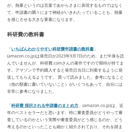
が。熱量というのは言葉であからさまに表現するものではなく
て、申請書の隅々にまで神経がいきわたっていることも、熱量
を感じさせる大きな要素になります。
科研費の教科書
「
いちばんわかりやすい科研費申請書の教科書
」
(amazon.co.jp)は発売日が2023年9月7日
のため、まだ中身を読
んでいませんが、科研費.comさんの著作ですので期待が持てま
す。アマゾンで予約購入すると発売日当日に到着するように発
送してもらえるようです。
買って読みました。参考になること
（他の類書に書いていないこと）がいくつもあって、自分には
非常に参考になりました。
「
科研費 採択される申請書のまとめ方
」(amazon.co.jp)は、近
年のベストセラーだと思います。特に審査委員がどうやって審
査しているのかという実際や審査委員がどう感じるのか、どう
考えるのかといったことも細かく紹介されており、それを踏ま