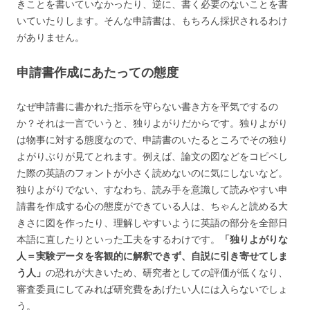
きことを書いていなかったり、逆に、書く必要のないことを書
いていたりします。そんな申請書は、もちろん採択されるわけ
がありません。
申請書作成にあたっての態度
なぜ申請書に書かれた指示を守らない書き方を平気でするの
か？それは一言でいうと、
独りよがり
だからです。独りよがり
は
物事に対する態度
なので、申請書のいたるところでその独り
よがりぶりが見てとれます。例えば、論文の図などをコピペし
た際の英語のフォントが小さく読めないのに気にしないなど。
独りよがりでない、すなわち、読み手を意識して読みやすい申
請書を作成する心の態度ができている人は、ちゃんと読める大
きさに図を作ったり、理解しやすいように英語の部分を全部日
本語に直したりといった工夫をするわけです。
「独りよがりな
人＝実験データを客観的に解釈できず、自説に引き寄せてしま
う人」
の恐れが大きいため、研究者としての評価が低くなり、
審査委員にしてみれば研究費をあげたい人には入らないでしょ
う。