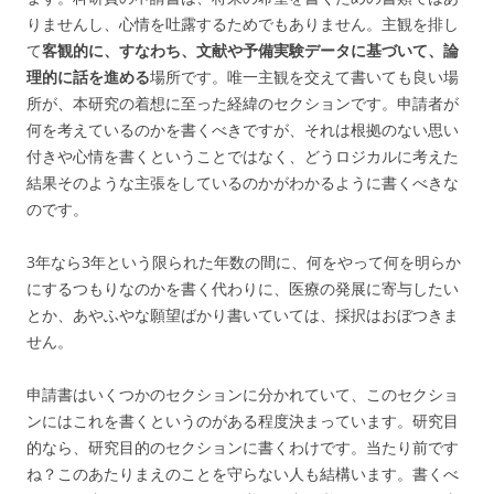
りませんし、心情を吐露するためでもありません。主観を排し
て
客観的に、すなわち、文献や予備実験データに基づいて、論
理的に話を進める
場所です。唯一主観を交えて書いても良い場
所が、本研究の着想に至った経緯のセクションです。申請者が
何を考えているのかを書くべきですが、それは根拠のない思い
付きや心情を書くということではなく、どうロジカルに考えた
結果そのような主張をしているのかがわかるように書くべきな
のです。
3年なら3年という限られた年数の間に、何をやって何を明らか
にするつもりなのかを書く代わりに、医療の発展に寄与したい
とか、あやふやな願望ばかり書いていては、採択はおぼつきま
せん。
申請書はいくつかのセクションに分かれていて、このセクショ
ンにはこれを書くというのがある程度決まっています。研究目
的なら、研究目的のセクションに書くわけです。当たり前です
ね？このあたりまえのことを守らない人も結構います。書くべ