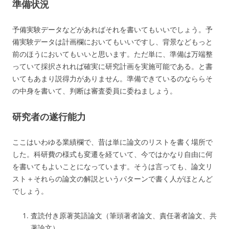
準備状況
予備実験データなどがあればそれを書いてもいいでしょう。予
備実験データは計画欄においてもいいですし、背景などもっと
前のほうにおいてもいいと思います。ただ単に、準備は万端整
っていて採択されれば確実に研究計画を実施可能である。と書
いてもあまり説得力がありません。準備できているのなららそ
の中身を書いて、判断は審査委員に委ねましょう。
研究者の遂行能力
ここはいわゆる業績欄で、昔は単に論文のリストを書く場所で
した。科研費の様式も変遷を経ていて、今ではかなり自由に何
を書いてもよいことになっています。そうは言っても、論文リ
スト＋それらの論文の解説というパターンで書く人がほとんど
でしょう。
査読付き原著英語論文（筆頭著者論文、責任著者論文、共
著論文）