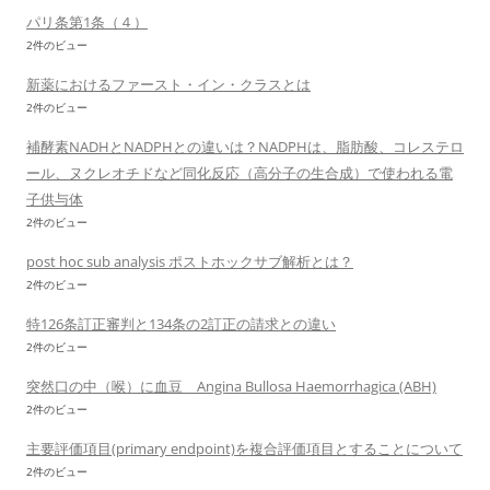
パリ条第1条（４）
2件のビュー
新薬におけるファースト・イン・クラスとは
2件のビュー
補酵素NADHとNADPHとの違いは？NADPHは、脂肪酸、コレステロ
ール、ヌクレオチドなど同化反応（高分子の生合成）で使われる電
子供与体
2件のビュー
post hoc sub analysis ポストホックサブ解析とは？
2件のビュー
特126条訂正審判と134条の2訂正の請求との違い
2件のビュー
突然口の中（喉）に血豆 Angina Bullosa Haemorrhagica (ABH)
2件のビュー
主要評価項目(primary endpoint)を複合評価項目とすることについて
2件のビュー