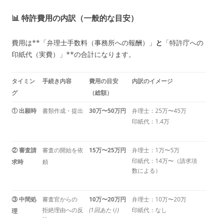
📊 特許費用の内訳（一般的な目安）
費用は**「弁理士手数料（事務所への報酬）」
と
「特許庁への
印紙代（実費）」**の合計になります。
タイミン
手続き内容
費用の目安
内訳のイメージ
グ
（総額）
① 出願時
書類作成・提出
30万〜50万円
弁理士：25万〜45万
印紙代：1.4万
② 審査請
審査の開始を依
15万〜25万円
弁理士：1万〜5万
印紙代：14万〜（請求項
求時
頼
数による）
③ 中間処
審査官からの
10万〜20万円
弁理士：10万〜20万
拒絶理由への反
(1回あたり)
印紙代：なし
理