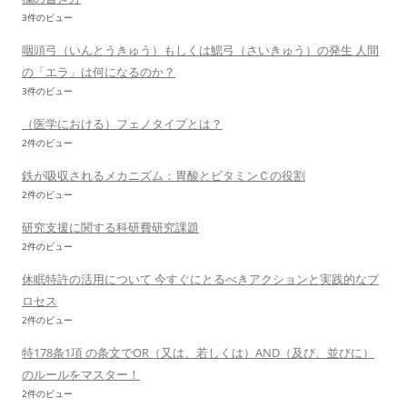
3件のビュー
咽頭弓（いんとうきゅう）もしくは鰓弓（さいきゅう）の発生 人間
の「エラ」は何になるのか？
3件のビュー
（医学における）フェノタイプとは？
2件のビュー
鉄が吸収されるメカニズム：胃酸とビタミンＣの役割
2件のビュー
研究支援に関する科研費研究課題
2件のビュー
休眠特許の活用について 今すぐにとるべきアクションと実践的なプ
ロセス
2件のビュー
特178条1項 の条文でOR（又は、若しくは）AND（及び、並びに）
のルールをマスター！
2件のビュー