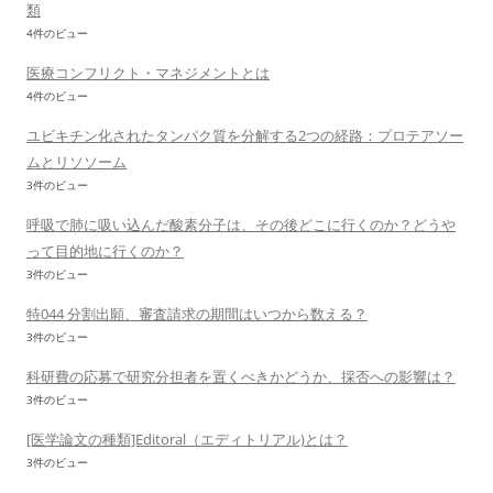
類
4件のビュー
医療コンフリクト・マネジメントとは
4件のビュー
ユビキチン化されたタンパク質を分解する2つの経路：プロテアソー
ムとリソソーム
3件のビュー
呼吸で肺に吸い込んだ酸素分子は、その後どこに行くのか？どうや
って目的地に行くのか？
3件のビュー
特044 分割出願、審査請求の期間はいつから数える？
3件のビュー
科研費の応募で研究分担者を置くべきかどうか、採否への影響は？
3件のビュー
[医学論文の種類]Editoral（エディトリアル)とは？
3件のビュー