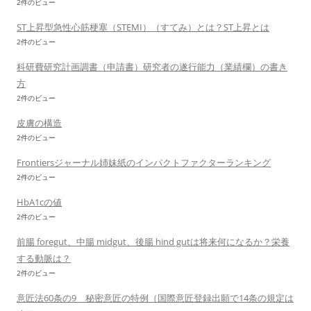
2件のビュー
ST上昇型急性心筋梗塞（STEMI）（すてみ）とは？ST上昇とは
2件のビュー
科研費研究計画調書（申請書）研究者の遂行能力（業績欄）の書き
方
2件のビュー
皮膚の構造
2件のビュー
Frontiersジャーナル姉妹紙のインパクトファクターランキング
2件のビュー
HbA1cの値
2件のビュー
前腸 foregut、中腸 midgut、後腸 hind gutは将来何になるか？栄養
する動脈は？
2件のビュー
意匠法60条の9 秘密意匠の特例（国際意匠登録出願で14条の規定は