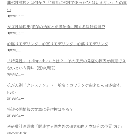
非劣性試験とは何か？「”有意に劣性であった”とはいえない」との違
い
3件のビュー
炎症性腸疾患(IBD)の治療と粘膜治癒に関する科研費研究
3件のビュー
心臓リモデリング、心室リモデリング、心筋リモデリング
3件のビュー
「特発性」（idiopathic）とは？ その疾患の発症の原因が特定でき
ないという意味【医学用語】
3件のビュー
抗がん剤「クレスチン」（一般名：カワラタケ由来たん白多糖体、
PSK）
3件のビュー
特許公開情報の文章に著作権はある？
3件のビュー
科研費計画調書「関連する国内外の研究動向と本研究の位置づけ」
欄の書き方