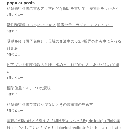
popular posts
科研費申請書の書き方：学術的な問いを書いて、差別化をはかろう
7件のビュー
活性酸素種（ROS)とは？ROS,酸素分子、ラジカルなどについて
6件のビュー
受動免疫（母子免疫）：母親の血液中のIgGが胎児の血液中に入れる
仕組み
6件のビュー
ピアソンの相関係数の意味、求め方、解釈の仕方、ありがちな間違
い
5件のビュー
標準偏差 1SD、2SDの意味
5件のビュー
科研費申請書で業績が少ないときの業績欄の埋め方
5件のビュー
実験の例数nはどう数える？細胞ディッシュ3枚(triplicate)ｘ3回の実
験をn=9としてよい？ダメ！biological replicateとtechnical replicate