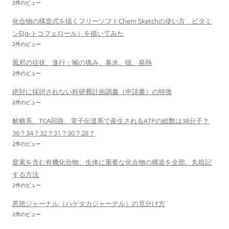
2件のビュー
化合物の構造式を描くフリーソフトChem Sketchの使い方 ビタミ
ンE(α-トコフェロール）を描いてみた
2件のビュー
風邪の症状、進行：喉の痛み、鼻水、咳、発熱
2件のビュー
絶対に採択されない科研費計画調書（申請書）の特徴
2件のビュー
解糖系、TCA回路、電子伝達系で産生されるATPの総数は38分子？
36？34？32？31？30？28？
2件のビュー
窒素を含む有機化合物、生体に重要な化合物の構造を全部、丸暗記
する方法
2件のビュー
悪徳ジャーナル（ハゲタカジャーナル）の見分け方
2件のビュー