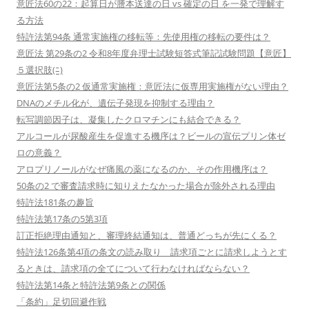
意匠法60の22：起算日が謄本送達の日 vs 確定の日 を一発で理解す
る方法
特許法第94条 通常実施権の移転等：先使用権の移転の要件は？
意匠法 第29条の2 令和8年度弁理士試験短答式筆記試験問題【意匠】
５選択肢(ﾆ)
意匠法第5条の2 仮通常実施権：意匠法に仮専用実施権がない理由？
DNAのメチル化が、遺伝子発現を抑制する理由？
転写調節因子は、凝集したクロマチンにも結合できる？
アルコールが尿酸産生を促進する機序は？ビールの宣伝プリン体ゼ
ロの意義？
アロプリノールがなぜ痛風の薬になるのか、その作用機序は？
50条の2 で審査請求時に知りえたなかった場合が除外される理由
特許法181条の趣旨
特許法第17条の5第3項
訂正拒絶理由通知と、審理終結通知は、普通どっちが先にくる？
特許法126条第4項の条文の読み取り 請求項ごとに請求しようとす
るときは、請求項の全てについて行わなければならない？
特許法第14条と特許法第9条との関係
「条約」足切回避作戦