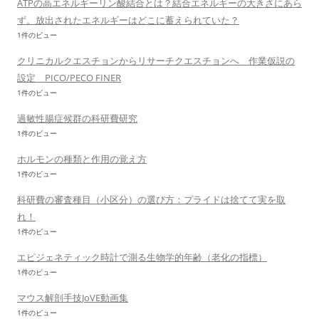
ATPの高エネルギーリン酸結合とは？結合エネルギーの大きさにあら
ず。放出されたエネルギーはどこに蓄えられていた？
1件のビュー
クリニカルクエスチョンからリサーチクエスチョンへ 作業仮説の
設定 PICO/PECO FINER
1件のビュー
過敏性腸症候群の科研費研究
1件のビュー
ホルモンの種類と作用の覚え方
1件のビュー
科研費の審査種目（小区分）の選び方：プライドは捨てて実を取
れ！
1件のビュー
エピジェネティック時計で測る生物学的年齢（老化の指標）
1件のビュー
マウス解剖手技JoVE動画集
1件のビュー