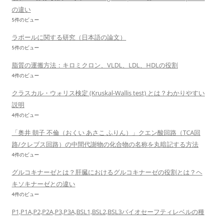
の違い
5件のビュー
ラポールに関する研究（日本語の論文）
5件のビュー
脂質の運搬方法：キロミクロン、VLDL、LDL、HDLの役割
4件のビュー
クラスカル・ウォリス検定 (Kruskal-Wallis test) とは？わかりやすい
説明
4件のビュー
「奥井 朝子 不倫（おくい あさこ ふりん）」クエン酸回路（TCA回
路/クレブス回路）の中間代謝物の化合物の名称を丸暗記する方法
4件のビュー
グルコキナーゼとは？肝臓におけるグルコキナーゼの役割とは？ヘ
キソキナーゼとの違い
4件のビュー
P1,P1A,P2,P2A,P3,P3A,BSL1,BSL2,BSL3バイオセーフティレベルの種