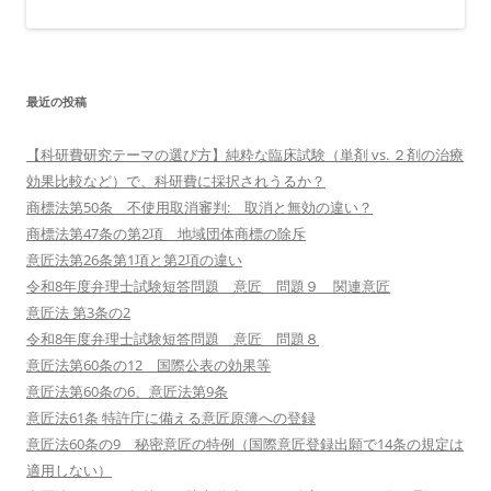
最近の投稿
【科研費研究テーマの選び方】純粋な臨床試験（単剤 vs. ２剤の治療
効果比較など）で、科研費に採択されうるか？
商標法第50条 不使用取消審判: 取消と無効の違い？
商標法第47条の第2項 地域団体商標の除斥
意匠法第26条第1項と第2項の違い
令和8年度弁理士試験短答問題 意匠 問題９ 関連意匠
意匠法 第3条の2
令和8年度弁理士試験短答問題 意匠 問題８
意匠法第60条の12 国際公表の効果等
意匠法第60条の6、意匠法第9条
意匠法61条 特許庁に備える意匠原簿への登録
意匠法60条の9 秘密意匠の特例（国際意匠登録出願で14条の規定は
適用しない）