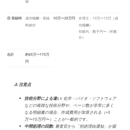
論
④ 登録時
成功報酬・登録
10万〜20万円
弁理士：10万〜15万（成
料納付
功報酬）
印紙代：数千円〜（年数
分）
合計
約65万〜115万
円
⚠️ 注意点
技術分野による違い:
化学・バイオ・ソフトウェア
などの複雑な技術分野や、ページ数が非常に多く
なる明細書の場合、作成費用が加算される（+5
万〜10万円〜）ことが一般的です。
中間処理の回数:
審査官から「拒絶理由通知」が届