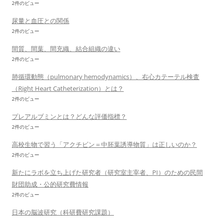
2件のビュー
尿量と血圧との関係
2件のビュー
間質、間葉、間充織、結合組織の違い
2件のビュー
肺循環動態（pulmonary hemodynamics）、右心カテーテル検査
（Right Heart Catheterization）とは？
2件のビュー
プレアルブミンとは？どんな評価指標？
2件のビュー
高校生物で習う「アクチビン＝中胚葉誘導物質」は正しいのか？
2件のビュー
新たにラボを立ち上げた研究者（研究室主宰者、PI）のための民間
財団助成・公的研究費情報
2件のビュー
日本の脳波研究（科研費研究課題）