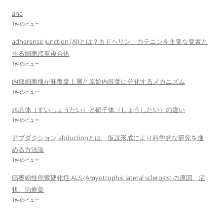
ana
1件のビュー
adherense junction (AJ)とは？カドヘリン、カテニンを主要な要素と
する細胞接着複合体
1件のビュー
内部細胞塊が胚盤葉上層と原始内胚葉に分化するメカニズム
1件のビュー
水晶体（すいしょうたい）と硝子体（しょうしたい）の違い
1件のビュー
アブダクション abductionとは 仮説形成により科学的な研究を進
める方法論
1件のビュー
筋萎縮性側索硬化症 ALS (Amyotrophic lateral sclerosis) の原因、症
状、治療薬
1件のビュー