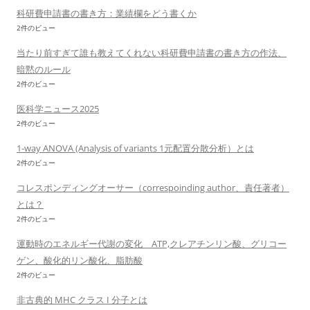
科研費申請書の書き方：業績欄をどう書くか
2件のビュー
当たり前すぎて誰も教えてくれない科研費申請書の書き方の作法、
暗黙のルール
2件のビュー
医科学ニュース2025
2件のビュー
1-way ANOVA (Analysis of variants 1元配置分散分析）とは
2件のビュー
コレスポンディングオーサー（correspoinding author、責任著者）
とは？
2件のビュー
運動時のエネルギー代謝の変化 ATP,クレアチンリン酸、グリコー
ゲン、酸化的リン酸化、脂肪酸
2件のビュー
非古典的 MHC クラス I 分子とは