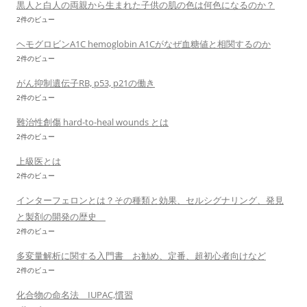
黒人と白人の両親から生まれた子供の肌の色は何色になるのか？
2件のビュー
ヘモグロビンA1C hemoglobin A1Cがなぜ血糖値と相関するのか
2件のビュー
がん抑制遺伝子RB, p53, p21の働き
2件のビュー
難治性創傷 hard-to-heal wounds とは
2件のビュー
上級医とは
2件のビュー
インターフェロンとは？その種類と効果、セルシグナリング、発見
と製剤の開発の歴史
2件のビュー
多変量解析に関する入門書 お勧め、定番、超初心者向けなど
2件のビュー
化合物の命名法 IUPAC,慣習