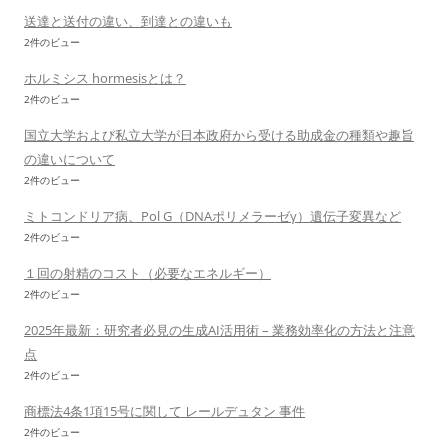
送達と送付の違い、到達との違いも
2件のビュー
ホルミシス hormesisとは？
2件のビュー
国立大学および私立大学が日本政府から受ける助成金の種類や趣旨
の違いについて
2件のビュー
ミトコンドリア病、Pol G（DNAポリメラーゼγ）遺伝子変異など
2件のビュー
１回の射精のコスト（必要なエネルギー）
2件のビュー
2025年最新：研究者必見の生成AI活用術 – 業務効率化の方法と注意
点
2件のビュー
商標法4条1項15号に関して レールデュタン 事件
2件のビュー