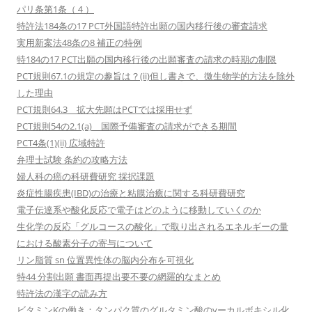
パリ条第1条（４）
特許法184条の17 PCT外国語特許出願の国内移行後の審査請求
実用新案法48条の8 補正の特例
特184の17 PCT出願の国内移行後の出願審査の請求の時期の制限
PCT規則67.1の規定の趣旨は？(ii)但し書きで、微生物学的方法を除外
した理由
PCT規則64.3 拡大先願はPCTでは採用せず
PCT規則54の2.1(a) 国際予備審査の請求ができる期間
PCT4条(1)(ii) 広域特許
弁理士試験 条約の攻略方法
婦人科の癌の科研費研究 採択課題
炎症性腸疾患(IBD)の治療と粘膜治癒に関する科研費研究
電子伝達系や酸化反応で電子はどのように移動していくのか
生化学の反応「グルコースの酸化」で取り出されるエネルギーの量
における酸素分子の寄与について
リン脂質 sn 位置異性体の脳内分布を可視化
特44 分割出願 書面再提出要不要の網羅的なまとめ
特許法の漢字の読み方
ビタミンKの働き：タンパク質のグルタミン酸のγーカルボキシル化