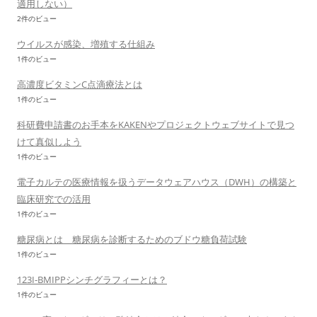
適用しない）
2件のビュー
ウイルスが感染、増殖する仕組み
1件のビュー
高濃度ビタミンC点滴療法とは
1件のビュー
科研費申請書のお手本をKAKENやプロジェクトウェブサイトで見つ
けて真似しよう
1件のビュー
電子カルテの医療情報を扱うデータウェアハウス（DWH）の構築と
臨床研究での活用
1件のビュー
糖尿病とは 糖尿病を診断するためのブドウ糖負荷試験
1件のビュー
123I-BMIPPシンチグラフィーとは？
1件のビュー