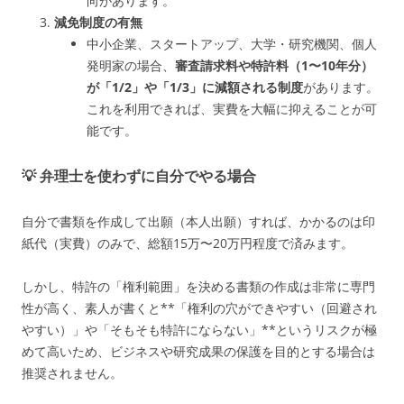
向があります。
減免制度の有無
中小企業、スタートアップ、大学・研究機関、個人
発明家の場合、
審査請求料や特許料（1〜10年分）
が「1/2」や「1/3」に減額される制度
があります。
これを利用できれば、実費を大幅に抑えることが可
能です。
💡 弁理士を使わずに自分でやる場合
自分で書類を作成して出願（本人出願）すれば、かかるのは印
紙代（実費）のみで、総額15万〜20万円程度で済みます。
しかし、特許の「権利範囲」を決める書類の作成は非常に専門
性が高く、素人が書くと**「権利の穴ができやすい（回避され
やすい）」や「そもそも特許にならない」**というリスクが極
めて高いため、ビジネスや研究成果の保護を目的とする場合は
推奨されません。