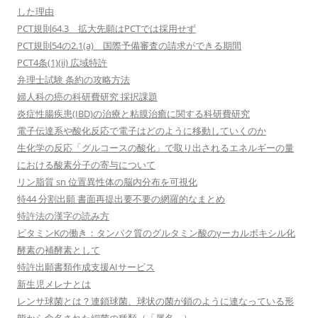
した理由
PCT規則64.3 拡大先願はPCTでは採用せず
PCT規則54の2.1(a) 国際予備審査の請求ができる期間
PCT4条(1)(ii) 広域特許
弁理士試験 条約の攻略方法
婦人科の癌の科研費研究 採択課題
炎症性腸疾患(IBD)の治療と粘膜治癒に関する科研費研究
電子伝達系や酸化反応で電子はどのように移動していくのか
生化学の反応「グルコースの酸化」で取り出されるエネルギーの量
における酸素分子の寄与について
リン脂質 sn 位置異性体の脳内分布を可視化
特44 分割出願 書面再提出要不要の網羅的なまとめ
特許法の漢字の読み方
ビタミンKの働き：タンパク質のグルタミン酸のγーカルボキシル化
酵素の補酵素として
特許出願書類作成支援AIサービス
新生児メレナとは
レンサ球菌とは？連鎖球菌、球状の菌が鎖のように連なっている形