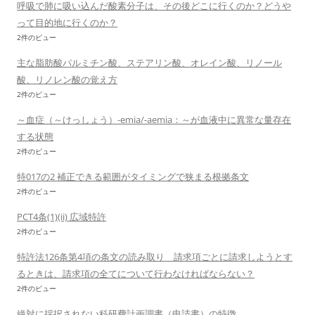
呼吸で肺に吸い込んだ酸素分子は、その後どこに行くのか？どうや
って目的地に行くのか？
2件のビュー
主な脂肪酸パルミチン酸、ステアリン酸、オレイン酸、リノール
酸、リノレン酸の覚え方
2件のビュー
～血症（～けっしょう）-emia/-aemia：～が血液中に異常な量存在
する状態
2件のビュー
特017の2 補正できる範囲がタイミングで狭まる根拠条文
2件のビュー
PCT4条(1)(ii) 広域特許
2件のビュー
特許法126条第4項の条文の読み取り 請求項ごとに請求しようとす
るときは、請求項の全てについて行わなければならない？
2件のビュー
絶対に採択されない科研費計画調書（申請書）の特徴