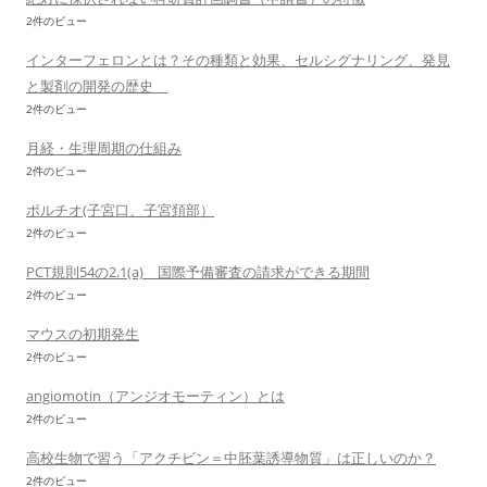
2件のビュー
インターフェロンとは？その種類と効果、セルシグナリング、発見
と製剤の開発の歴史
2件のビュー
月経・生理周期の仕組み
2件のビュー
ポルチオ(子宮口、子宮頚部）
2件のビュー
PCT規則54の2.1(a) 国際予備審査の請求ができる期間
2件のビュー
マウスの初期発生
2件のビュー
angiomotin（アンジオモーティン）とは
2件のビュー
高校生物で習う「アクチビン＝中胚葉誘導物質」は正しいのか？
2件のビュー