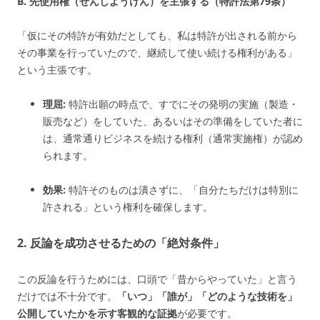
B. 先使用権（せんしようけん）を主張する（特許法第79条）
「仮にその特許が有効だとしても、私は特許が出される前から
その事業を行っていたので、継続して使い続ける権利がある」
という主張です。
理屈:
特許出願の時点で、すでにその発明の実施（製造・
販売など）をしていた、あるいはその準備をしていた者に
は、通常通りビジネスを続ける権利（通常実施権）が認め
られます。
効果:
特許そのものは潰さずに、「自分たちだけは特別に
許される」という権利を確保します。
2. 反論を成功させるための「絶対条件」
この反論を行うためには、口頭で「昔からやっていた」と言う
だけでは不十分です。
「いつ」「誰が」「どのような技術を」
公開していたかを示す客観的な証拠
が必要です。