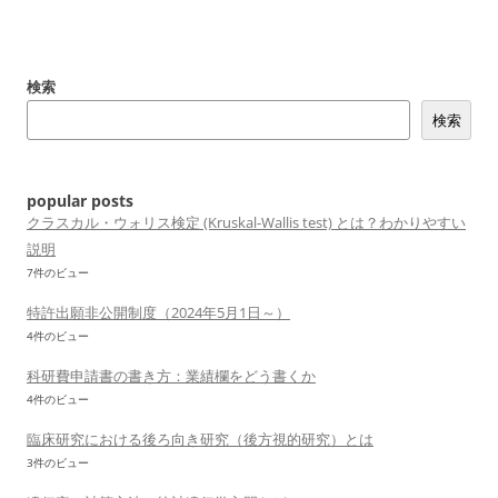
検索
検索
popular posts
クラスカル・ウォリス検定 (Kruskal-Wallis test) とは？わかりやすい
説明
7件のビュー
特許出願非公開制度（2024年5月1日～）
4件のビュー
科研費申請書の書き方：業績欄をどう書くか
4件のビュー
臨床研究における後ろ向き研究（後方視的研究）とは
3件のビュー