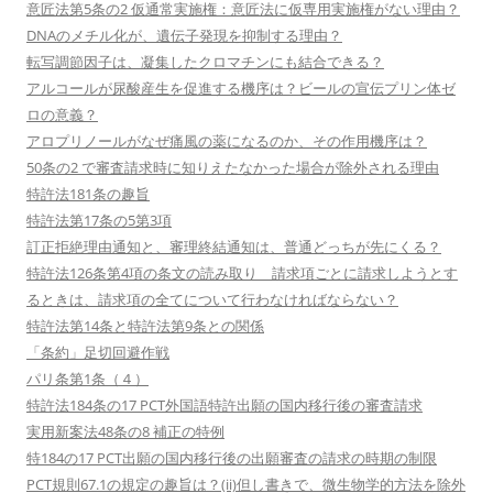
意匠法第5条の2 仮通常実施権：意匠法に仮専用実施権がない理由？
DNAのメチル化が、遺伝子発現を抑制する理由？
転写調節因子は、凝集したクロマチンにも結合できる？
アルコールが尿酸産生を促進する機序は？ビールの宣伝プリン体ゼ
ロの意義？
アロプリノールがなぜ痛風の薬になるのか、その作用機序は？
50条の2 で審査請求時に知りえたなかった場合が除外される理由
特許法181条の趣旨
特許法第17条の5第3項
訂正拒絶理由通知と、審理終結通知は、普通どっちが先にくる？
特許法126条第4項の条文の読み取り 請求項ごとに請求しようとす
るときは、請求項の全てについて行わなければならない？
特許法第14条と特許法第9条との関係
「条約」足切回避作戦
パリ条第1条（４）
特許法184条の17 PCT外国語特許出願の国内移行後の審査請求
実用新案法48条の8 補正の特例
特184の17 PCT出願の国内移行後の出願審査の請求の時期の制限
PCT規則67.1の規定の趣旨は？(ii)但し書きで、微生物学的方法を除外