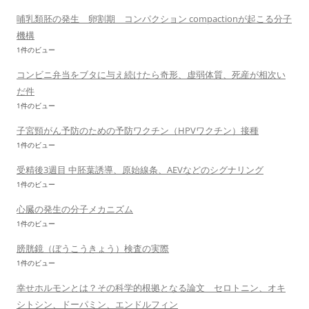
哺乳類胚の発生 卵割期 コンパクション compactionが起こる分子
機構
1件のビュー
コンビニ弁当をブタに与え続けたら奇形、虚弱体質、死産が相次い
だ件
1件のビュー
子宮頸がん予防のための予防ワクチン（HPVワクチン）接種
1件のビュー
受精後3週目 中胚葉誘導、原始線条、AEVなどのシグナリング
1件のビュー
心臓の発生の分子メカニズム
1件のビュー
膀胱鏡（ぼうこうきょう）検査の実際
1件のビュー
幸せホルモンとは？その科学的根拠となる論文 セロトニン、オキ
シトシン、ドーパミン、エンドルフィン