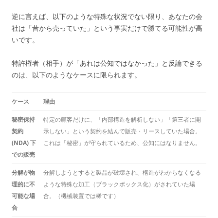
逆に言えば、以下のような特殊な状況でない限り、あなたの会
社は「昔から売っていた」という事実だけで勝てる可能性が高
いです。
特許権者（相手）が「あれは公知ではなかった」と反論できる
のは、以下のようなケースに限られます。
ケース
理由
秘密保持
特定の顧客だけに、「内部構造を解析しない」「第三者に開
契約
示しない」という契約を結んで販売・リースしていた場合。
(NDA) 下
これは「秘密」が守られているため、公知にはなりません。
での販売
分解が物
分解しようとすると製品が破壊され、構造がわからなくなる
理的に不
ような特殊な加工（ブラックボックス化）がされていた場
可能な場
合。（機械装置では稀です）
合