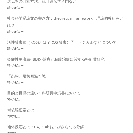
遺伝率の計算方法、統計遺伝学入門など
3件のビュー
社会科学系論文の書き方：theoretical framework 理論的枠組みと
は？
3件のビュー
活性酸素種（ROS)とは？ROS,酸素分子、ラジカルなどについて
3件のビュー
炎症性腸疾患(IBD)の治療と粘膜治癒に関する科研費研究
3件のビュー
「条約」足切回避作戦
3件のビュー
目的と目標の違い：科研費申請書において
3件のビュー
術後脳梗塞とは
2件のビュー
補体反応とは？C4、C4bおよびさらなる分解