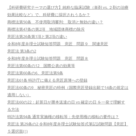
【科研費研究テーマの選び方】純粋な臨床試験（単剤 vs. ２剤の治療
効果比較など）で、科研費に採択されうるか？
商標法第50条 不使用取消審判: 取消と無効の違い？
商標法第47条の第2項 地域団体商標の除斥
意匠法第26条第1項と第2項の違い
令和8年度弁理士試験短答問題 意匠 問題９ 関連意匠
意匠法 第3条の2
令和8年度弁理士試験短答問題 意匠 問題８
意匠法第60条の12 国際公表の効果等
意匠法第60条の6、意匠法第9条
意匠法61条 特許庁に備える意匠原簿への登録
意匠法60条の9 秘密意匠の特例（国際意匠登録出願で14条の規定は
適用しない）
意匠法60の22：起算日が謄本送達の日 vs 確定の日 を一発で理解す
る方法
特許法第94条 通常実施権の移転等：先使用権の移転の要件は？
意匠法 第29条の2 令和8年度弁理士試験短答式筆記試験問題【意匠】
５選択肢(ﾆ)