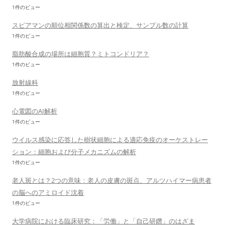
1件のビュー
スピアマンの順位相関係数の算出と検定、サンプル数の計算
1件のビュー
脂肪酸合成の場所は細胞質？ミトコンドリア？
1件のビュー
放射線科
1件のビュー
心電図のAI解析
1件のビュー
ウイルス感染に応答した樹状細胞による適応免疫のオーケストレー
ション：細胞および分子メカニズムの解析
1件のビュー
老人斑とは？2つの意味：老人の皮膚の斑点、アルツハイマー病患者
の脳へのアミロイド沈着
1件のビュー
大学病院における臨床研究：「労働」と「自己研鑽」のはざま