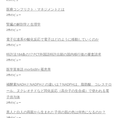
医療コンフリクト・マネジメントとは
2件のビュー
腎臓の解剖学と生理学
2件のビュー
電子伝達系や酸化反応で電子はどのように移動していくのか
2件のビュー
特許法184条の17 PCT外国語特許出願の国内移行後の審査請求
2件のビュー
医学英単語 morbidity 罹患率
2件のビュー
補酵素NADHとNADPHとの違いは？NADPHは、脂肪酸、コレステロ
ール、ヌクレオチドなど同化反応（高分子の生合成）で使われる電
子供与体
2件のビュー
黒人と白人の両親から生まれた子供の肌の色は何色になるのか？
2件のビュー