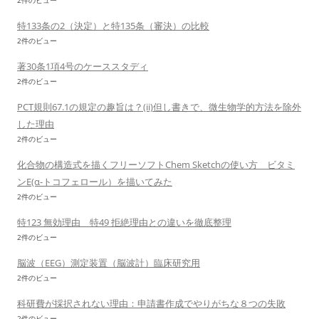
2件のビュー
特133条の2（決定）と特135条（審決）の比較
2件のビュー
著30条1項4号のケーススタディ
2件のビュー
PCT規則67.1の規定の趣旨は？(ii)但し書きで、微生物学的方法を除外
した理由
2件のビュー
化合物の構造式を描くフリーソフトChem Sketchの使い方 ビタミ
ンE(α-トコフェロール）を描いてみた
2件のビュー
特123 無効理由 特49 拒絶理由との違いを徹底整理
2件のビュー
脳波（EEG）測定装置（脳波計）臨床研究用
2件のビュー
科研費が採択されない理由：申請書作成でやりがちな８つの失敗
2件のビュー