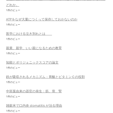
どれか。
1件のビュー
ATPをなぜ大量につくって保存しておかないのか
1件のビュー
医学における泣き別れとは
1件のビュー
親業、親学、いい親になるための教育
1件のビュー
知能とポリジェニックスコアの論文
1件のビュー
鉄が吸収されるメカニズム：胃酸とビタミンＣの役割
1件のビュー
中胚葉由来の器官の発生：筋、骨、腎
1件のビュー
雑穀米で口内炎 stomatitis が治る理由
1件のビュー