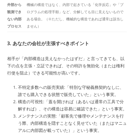
外部から
機械の構造ではなく、内部で起きている「化学反応」や「プ
観測でき
ログラムの処理手順」など、分解しても目に見えないもので
ない内部
ある場合。（※ただし、機械的な構造であれば通常は該当し
プロセス
ません）
3. あなたの会社が主張すべきポイント
相手が「内部構造は見えなかったはずだ」と言ってきても、以
下の点を主張・立証できれば、その特許を無効化（または権利
行使を阻止）できる可能性が高いです。
不特定多数への販売実績:「特別な守秘義務契約なしに、
誰でも購入できる状態で販売していた」という事実。
構造の可視性:「蓋を開ければ（あるいは通常の工具で分
解すれば）、その構造は容易に確認できた」という事実。
メンテナンスの実態:「顧客先で修理やメンテナンスを行
う際、内部構造を隠すことなく見せていた（またはマニュ
アルに内部図が載っていた）」という事実。