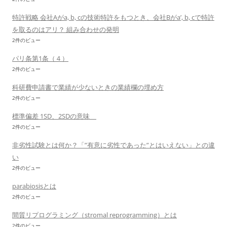
特許戦略 会社Aがa, b, cの技術特許をもつとき、会社Bがa’, b, cで特許
を取るのはアリ？ 組み合わせの発明
2件のビュー
パリ条第1条（４）
2件のビュー
科研費申請書で業績が少ないときの業績欄の埋め方
2件のビュー
標準偏差 1SD、2SDの意味
2件のビュー
非劣性試験とは何か？「”有意に劣性であった”とはいえない」との違
い
2件のビュー
parabiosisとは
2件のビュー
間質リプログラミング（stromal reprogramming）とは
2件のビュー