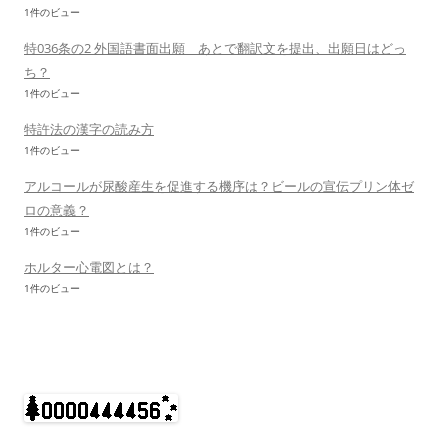
1件のビュー
特036条の2 外国語書面出願 あとで翻訳文を提出、出願日はどっ
ち？
1件のビュー
特許法の漢字の読み方
1件のビュー
アルコールが尿酸産生を促進する機序は？ビールの宣伝プリン体ゼ
ロの意義？
1件のビュー
ホルター心電図とは？
1件のビュー