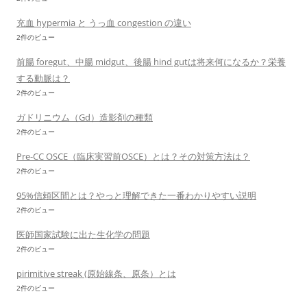
充血 hypermia と うっ血 congestion の違い
2件のビュー
前腸 foregut、中腸 midgut、後腸 hind gutは将来何になるか？栄養
する動脈は？
2件のビュー
ガドリニウム（Gd）造影剤の種類
2件のビュー
Pre-CC OSCE（臨床実習前OSCE）とは？その対策方法は？
2件のビュー
95%信頼区間とは？やっと理解できた一番わかりやすい説明
2件のビュー
医師国家試験に出た生化学の問題
2件のビュー
pirimitive streak (原始線条、原条）とは
2件のビュー