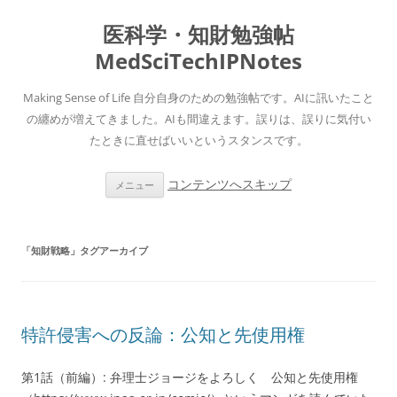
医科学・知財勉強帖
MedSciTechIPNotes
Making Sense of Life 自分自身のための勉強帖です。AIに訊いたこと
の纏めが増えてきました。AIも間違えます。誤りは、誤りに気付い
たときに直せばいいというスタンスです。
コンテンツへスキップ
メニュー
「
知財戦略
」タグアーカイブ
特許侵害への反論：公知と先使用権
第1話（前編）: 弁理士ジョージをよろしく 公知と先使用権