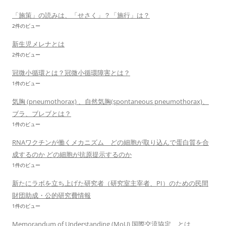
「施策」の読みは、「せさく」？「施行」は？
2件のビュー
新生児メレナとは
2件のビュー
冠微小循環とは？冠微小循環障害とは？
1件のビュー
気胸 (pneumothorax) 、自然気胸(spontaneous pneumothorax)、
ブラ、ブレブとは？
1件のビュー
RNAワクチンが働くメカニズム どの細胞が取り込んで蛋白質を合
成するのか どの細胞が抗原提示するのか
1件のビュー
新たにラボを立ち上げた研究者（研究室主宰者、PI）のための民間
財団助成・公的研究費情報
1件のビュー
Memorandum of Understanding (MoU) 国際交流協定 とは