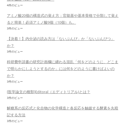
4件のビュー
アミノ酸20個の構造式の覚え方：官能基や基本骨格で分類して覚え
ると簡単！必須アミノ酸9個（10個）も。
3件のビュー
【決着！】内分泌の読み方は「ないぶんぴ」か「ないぶんぴつ」
か？
3件のビュー
科研費申請書の研究計画欄に纏わる混乱「何をどのように、どこま
で明らかにしようとするのか」には何をどのように書けばよいの
か？
3件のビュー
[医学論文の種類]Editoral（エディトリアル)とは？
3件のビュー
解糖系の反応式と化合物の化学構造と各反応を触媒する酵素を丸暗
記する方法
3件のビュー