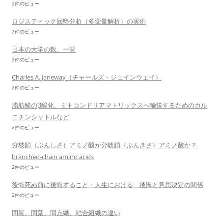
2件のビュー
ロジスティック回帰分析（多変量解析）の実例
2件のビュー
日本の大学の数、一覧
2件のビュー
Charles A. Janeway（チャールズ・ジェインウェイ）
2件のビュー
脂肪酸のβ酸化、ミトコンドリアマトリックスへ輸送するためのカル
ニチンシャトルなど
2件のビュー
分枝鎖（ぶんしさ）アミノ酸か分岐鎖（ぶんきさ）アミノ酸か？
branched-chain amino acids
2件のビュー
後悔死ぬ前に後悔すること・人生における 後悔と意思決定の関係
2件のビュー
間質、間葉、間充織、結合組織の違い