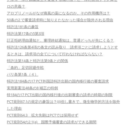
ロの意義？
アロプリノールがなぜ痛風の薬になるのか、その作用機序は？
50条の2 で審査請求時に知りえたなかった場合が除外される理由
特許法181条の趣旨
特許法第17条の5第3項
訂正拒絶理由通知と、審理終結通知は、普通どっちが先にくる？
特許法126条第4項の条文の読み取り 請求項ごとに請求しようとす
るときは、請求項の全てについて行わなければならない？
特許法第14条と特許法第9条との関係
「条約」足切回避作戦
パリ条第1条（４）
特許法184条の17 PCT外国語特許出願の国内移行後の審査請求
実用新案法48条の8 補正の特例
特184の17 PCT出願の国内移行後の出願審査の請求の時期の制限
PCT規則67.1の規定の趣旨は？(ii)但し書きで、微生物学的方法を除外
した理由
PCT規則64.3 拡大先願はPCTでは採用せず
PCT規則54の2.1(a) 国際予備審査の請求ができる期間