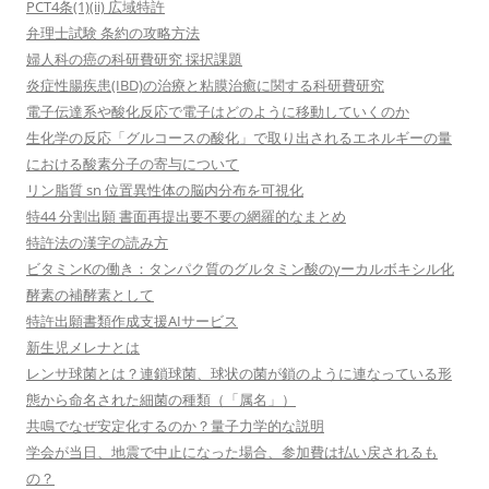
PCT4条(1)(ii) 広域特許
弁理士試験 条約の攻略方法
婦人科の癌の科研費研究 採択課題
炎症性腸疾患(IBD)の治療と粘膜治癒に関する科研費研究
電子伝達系や酸化反応で電子はどのように移動していくのか
生化学の反応「グルコースの酸化」で取り出されるエネルギーの量
における酸素分子の寄与について
リン脂質 sn 位置異性体の脳内分布を可視化
特44 分割出願 書面再提出要不要の網羅的なまとめ
特許法の漢字の読み方
ビタミンKの働き：タンパク質のグルタミン酸のγーカルボキシル化
酵素の補酵素として
特許出願書類作成支援AIサービス
新生児メレナとは
レンサ球菌とは？連鎖球菌、球状の菌が鎖のように連なっている形
態から命名された細菌の種類（「属名」）
共鳴でなぜ安定化するのか？量子力学的な説明
学会が当日、地震で中止になった場合、参加費は払い戻されるも
の？