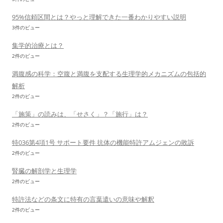
95%信頼区間とは？やっと理解できた一番わかりやすい説明
3件のビュー
集学的治療とは？
2件のビュー
満腹感の科学：空腹と満腹を支配する生理学的メカニズムの包括的
解析
2件のビュー
「施策」の読みは、「せさく」？「施行」は？
2件のビュー
特036第4項1号 サポート要件 抗体の機能特許アムジェンの敗訴
2件のビュー
腎臓の解剖学と生理学
2件のビュー
特許法などの条文に特有の言葉遣いの意味や解釈
2件のビュー