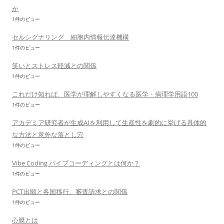
か
1件のビュー
セルシグナリング 細胞内情報伝達機構
1件のビュー
笑いとストレス軽減との関係
1件のビュー
これだけ知れば、医学が理解しやすくなる医学・病理学用語100
1件のビュー
アカデミア研究者が生成AIを利用して生産性を劇的に挙げる具体的
な方法と意外な落とし穴
1件のビュー
Vibe Coding バイブコーディングとは何か？
1件のビュー
PCT出願と各国移行、審査請求との関係
1件のビュー
心膜とは