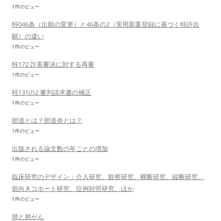
1件のビュー
特046条（出願の変更）と46条の2（実用新案登録に基づく特許出
願）の違い
1件のビュー
特172 詐害審決に対する再審
1件のビュー
特131の2 審判請求書の補正
1件のビュー
胆道とは？胆道炎とは？
1件のビュー
出版される論文数の年ごとの増加
1件のビュー
臨床研究のデザイン：介入研究、観察研究、横断研究、縦断研究、
前向きコホート研究、症例対照研究、ほか
1件のビュー
肺と肺がん