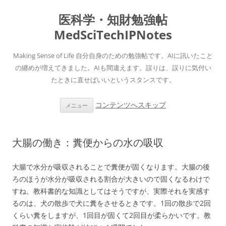
医科学・知財勉強帖
MedSciTechIPNotes
Making Sense of Life 自分自身のための勉強帖です。AIに訊いたこと
の纏めが増えてきました。AIも間違えます。誤りは、誤りに気付い
たときに直せばいいというスタンスです。
コンテンツへスキップ
メニュー
大腸の働き：糞便からの水の吸収
大腸で水分が吸収されることで糞便が固くなります。大腸の後
ろのほうが水分が吸収される割合が大きいので固くなるわけで
すね。教科書的な知識としてはそうですが、実際それを実感す
るのは、犬の散歩で犬に糞をさせるときです。1回の散歩で2回
くらい糞をしますが、1回目が固くて2回目が柔らかいです。教