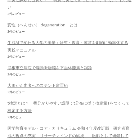
い
2件のビュー
変性（へんせい） degeneration とは
2件のビュー
生成AIで変わる大学の風景：研究・教育・運営を劇的に効率化する
実践マニュアル
2件のビュー
彦根市立病院で脳動脈瘤脳を下垂体腫瘍と誤診
2件のビュー
大腸がん患者へのステント留置術
2件のビュー
t検定とは？一番分かりやすい説明：t分布に従う検定量Tをつくって
検定する方法
2件のビュー
医学教育モデル・コア・カリキュラム 令和 4 年度改訂版 研究者育
成の視点の充実 リサーチマインドの醸成 医師として研鑽して