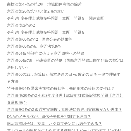
商標法第47条の第2項 地域団体商標の除斥
意匠法第26条第1項と第2項の違い
令和8年度弁理士試験短答問題 意匠 問題９ 関連意匠
意匠法 第3条の2
令和8年度弁理士試験短答問題 意匠 問題８
意匠法第60条の12 国際公表の効果等
意匠法第60条の6、意匠法第9条
意匠法61条 特許庁に備える意匠原簿への登録
意匠法60条の9 秘密意匠の特例（国際意匠登録出願で14条の規定は
適用しない）
意匠法60の22：起算日が謄本送達の日 vs 確定の日 を一発で理解す
る方法
特許法第94条 通常実施権の移転等：先使用権の移転の要件は？
意匠法 第29条の2 令和8年度弁理士試験短答式筆記試験問題【意匠】
５選択肢(ﾆ)
意匠法第5条の2 仮通常実施権：意匠法に仮専用実施権がない理由？
DNAのメチル化が、遺伝子発現を抑制する理由？
転写調節因子は、凝集したクロマチンにも結合できる？
アルコールが尿酸産生を促進する機序は？ビールの宣伝プリン体ゼ