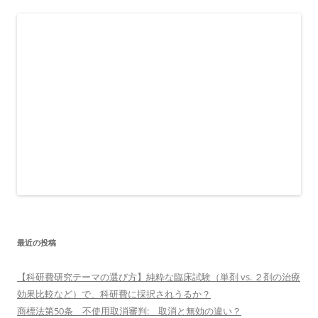
最近の投稿
【科研費研究テーマの選び方】純粋な臨床試験（単剤 vs. ２剤の治療
効果比較など）で、科研費に採択されうるか？
商標法第50条 不使用取消審判: 取消と無効の違い？