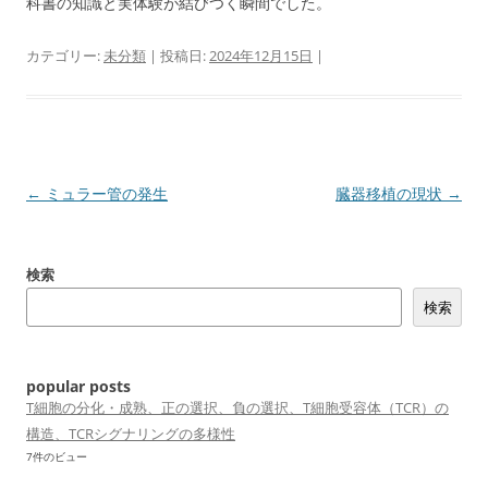
科書の知識と実体験が結びつく瞬間でした。
カテゴリー:
未分類
| 投稿日:
2024年12月15日
|
投
←
ミュラー管の発生
臓器移植の現状
→
稿
ナ
検索
ビ
検索
ゲ
ー
シ
popular posts
ョ
T細胞の分化・成熟、正の選択、負の選択、T細胞受容体（TCR）の
構造、TCRシグナリングの多様性
ン
7件のビュー