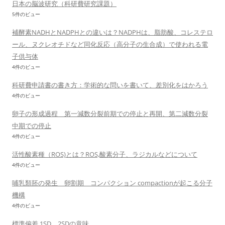
日本の脳波研究（科研費研究課題）
5件のビュー
補酵素NADHとNADPHとの違いは？NADPHは、脂肪酸、コレステロ
ール、ヌクレオチドなど同化反応（高分子の生合成）で使われる電
子供与体
4件のビュー
科研費申請書の書き方：学術的な問いを書いて、差別化をはかろう
4件のビュー
卵子の形成過程 第一減数分裂前期での停止と再開、第二減数分裂
中期での停止
4件のビュー
活性酸素種（ROS)とは？ROS,酸素分子、ラジカルなどについて
4件のビュー
哺乳類胚の発生 卵割期 コンパクション compactionが起こる分子
機構
4件のビュー
標準偏差 1SD、2SDの意味