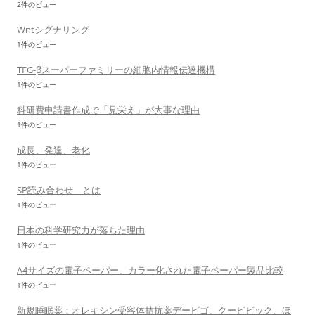
2件のビュー
Wntシグナリング
1件のビュー
TFG-βスーパーファミリーの細胞内情報伝達機構
1件のビュー
科研費申請書作成で「見栄え」が大事な理由
1件のビュー
成長、発達、老化
1件のビュー
SP読み合わせ とは
1件のビュー
日本の科学研究力が落ちた理由
1件のビュー
A4サイズの電子ペーパー、カラー化された電子ペーパー製品比較
1件のビュー
新規睡眠薬：オレキシン受容体拮抗薬デービゴ、クービビック、ほ