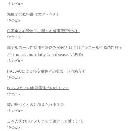
1件のビュー
免疫学の教科書（大学レベル）
1件のビュー
心不全と心腎連関に関する科研費研究87件
1件のビュー
非アルコール性脂肪性肝炎(NASH)とは？非アルコール性脂肪性肝疾
患（nonalcoholic fatty liver disease; NAFLD）
1件のビュー
HALBAUによる多変量解析の実践 現代数学社
1件のビュー
JSTさきがけの申請書作成のポイント
1件のビュー
咳が長引くときに考えられる疾患
1件のビュー
日本人医師がアメリカで医師として働く方法
1件のビュー