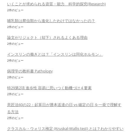
いくことが求められる資質・能力 科学的探究(Research)
2件のビュー
哺乳類は爬虫類から進化したわけではなかったの？
2件のビュー
論文がリジェクト（却下）されるよくある理由
2件のビュー
インスリンの働きとは？「インスリンは同化ホルモン」
2件のビュー
病理学の教科書 Pathology
2件のビュー
特29第2項 進歩性 容易に思いつく動機づけ４要素
2件のビュー
意匠法60の22：起算日が謄本送達の日 vs 確定の日 を一発で理解す
る方法
2件のビュー
クラスカル・ウォリス検定 (Kruskal-Wallis test) とは？わかりやすい