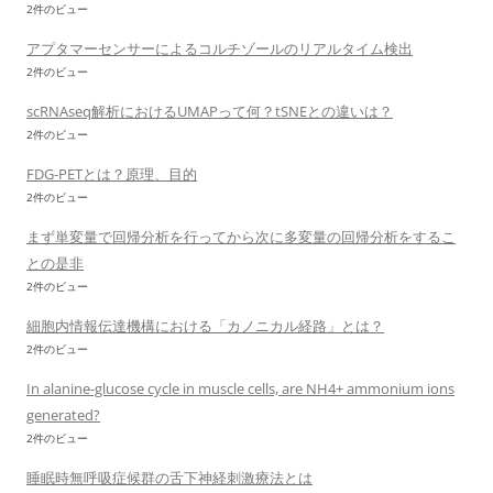
2件のビュー
アプタマーセンサーによるコルチゾールのリアルタイム検出
2件のビュー
scRNAseq解析におけるUMAPって何？tSNEとの違いは？
2件のビュー
FDG-PETとは？原理、目的
2件のビュー
まず単変量で回帰分析を行ってから次に多変量の回帰分析をするこ
との是非
2件のビュー
細胞内情報伝達機構における「カノニカル経路」とは？
2件のビュー
In alanine-glucose cycle in muscle cells, are NH4+ ammonium ions
generated?
2件のビュー
睡眠時無呼吸症候群の舌下神経刺激療法とは