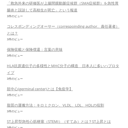
「救急外来の研修医が上腸間膜動脈症候群（SMA症候群）を急性胃
腸炎と誤診して高校生が死亡」という報道
3件のビュー
コレスポンディングオーサー（correspoinding author、責任著者）
とは？
3件のビュー
保険収載と保険償還：言葉の意味
3件のビュー
HLA抗原遺伝子の多様性とMHC分子の構造 日本人に多いハプロタ
イプ
3件のビュー
胚中心(germinal center)とは【免疫学】
3件のビュー
脂質の運搬方法：キロミクロン、VLDL、LDL、HDLの役割
3件のビュー
ST上昇型急性心筋梗塞（STEMI）（すてみ）とは？ST上昇とは
3件のビュー