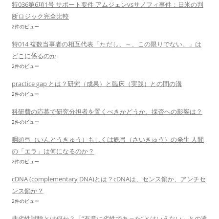
特036第6項1号 サポート要件 アムジェンvsサノフィ事件：日米の判
断ロジック完全比較
2件のビュー
特014 複数当事者の相互代表「ただし、～、この限りでない。」は
どこに係るのか
2件のビュー
practice gap とは？研究（成果）と臨床（実践）との間の溝
2件のビュー
科研費の応募で研究分担者を置くべきかどうか、採否への影響は？
2件のビュー
咽頭弓（いんとうきゅう）もしくは鰓弓（さいきゅう）の発生 人間
の「エラ」は何になるのか？
2件のビュー
cDNA (complementary DNA)とは？cDNAは、センス鎖か、アンチセ
ンス鎖か？
2件のビュー
非劣性試験とは何か？「”有意に劣性であった”とはいえない」との違