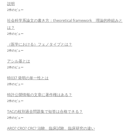
説明
2件のビュー
社会科学系論文の書き方：theoretical framework 理論的枠組みと
は？
2件のビュー
（医学における）フェノタイプとは？
2件のビュー
アシル基とは
2件のビュー
特037 発明の単一性とは
2件のビュー
特許公開情報の文章に著作権はある？
2件のビュー
TACの枝別過去問題集で短答は合格できる？
2件のビュー
ARO? CRO? CRC? 治験、臨床試験、臨床研究の違い