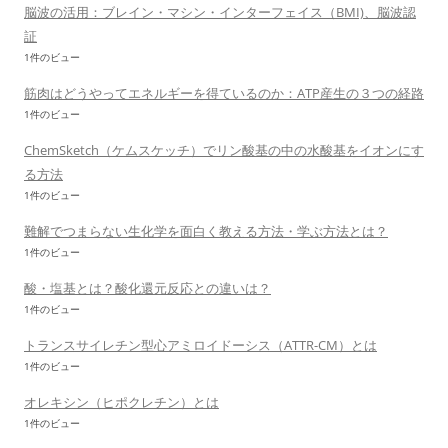
脳波の活用：ブレイン・マシン・インターフェイス（BMI)、脳波認
証
1件のビュー
筋肉はどうやってエネルギーを得ているのか：ATP産生の３つの経路
1件のビュー
ChemSketch（ケムスケッチ）でリン酸基の中の水酸基をイオンにす
る方法
1件のビュー
難解でつまらない生化学を面白く教える方法・学ぶ方法とは？
1件のビュー
酸・塩基とは？酸化還元反応との違いは？
1件のビュー
トランスサイレチン型心アミロイドーシス（ATTR-CM）とは
1件のビュー
オレキシン（ヒポクレチン）とは
1件のビュー