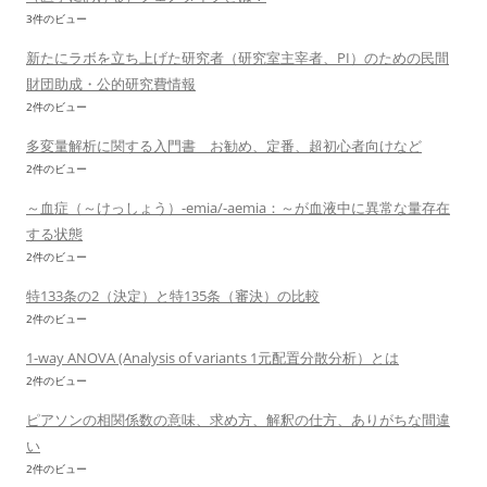
3件のビュー
新たにラボを立ち上げた研究者（研究室主宰者、PI）のための民間
財団助成・公的研究費情報
2件のビュー
多変量解析に関する入門書 お勧め、定番、超初心者向けなど
2件のビュー
～血症（～けっしょう）-emia/-aemia：～が血液中に異常な量存在
する状態
2件のビュー
特133条の2（決定）と特135条（審決）の比較
2件のビュー
1-way ANOVA (Analysis of variants 1元配置分散分析）とは
2件のビュー
ピアソンの相関係数の意味、求め方、解釈の仕方、ありがちな間違
い
2件のビュー