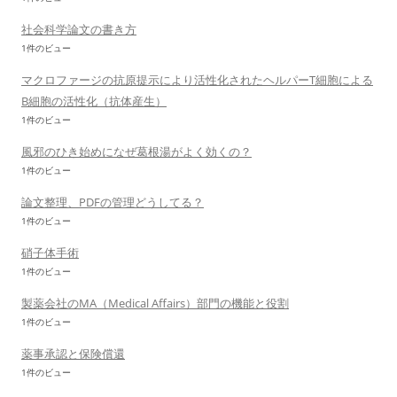
社会科学論文の書き方
1件のビュー
マクロファージの抗原提示により活性化されたヘルパーT細胞による
B細胞の活性化（抗体産生）
1件のビュー
風邪のひき始めになぜ葛根湯がよく効くの？
1件のビュー
論文整理、PDFの管理どうしてる？
1件のビュー
硝子体手術
1件のビュー
製薬会社のMA（Medical Affairs）部門の機能と役割
1件のビュー
薬事承認と保険償還
1件のビュー