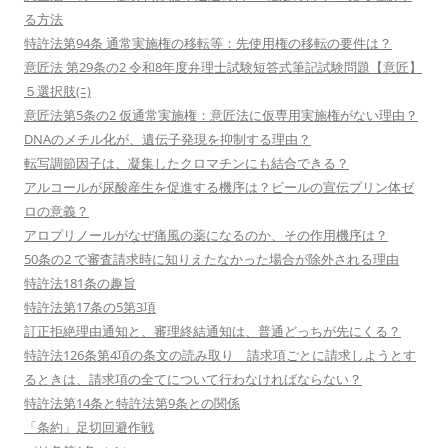
る方法
特許法第94条 通常実施権の移転等：先使用権の移転の要件は？
意匠法 第29条の2 令和8年度弁理士試験短答式筆記試験問題【意匠】
５選択肢(ﾆ)
意匠法第5条の2 仮通常実施権：意匠法に仮専用実施権がない理由？
DNAのメチル化が、遺伝子発現を抑制する理由？
転写調節因子は、凝集したクロマチンにも結合できる？
アルコールが尿酸産生を促進する機序は？ビールの宣伝プリン体ゼ
ロの意義？
アロプリノールがなぜ痛風の薬になるのか、その作用機序は？
50条の2 で審査請求時に知りえたなかった場合が除外される理由
特許法181条の趣旨
特許法第17条の5第3項
訂正拒絶理由通知と、審理終結通知は、普通どっちが先にくる？
特許法126条第4項の条文の読み取り 請求項ごとに請求しようとす
るときは、請求項の全てについて行わなければならない？
特許法第14条と特許法第9条との関係
「条約」足切回避作戦