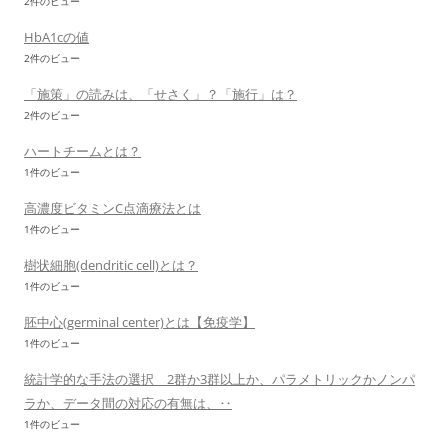
2件のビュー
HbA1cの値
2件のビュー
「施策」の読みは、「せさく」？「施行」は？
2件のビュー
ハートチームとは？
1件のビュー
高濃度ビタミンC点滴療法とは
1件のビュー
樹状細胞(dendritic cell)とは？
1件のビュー
胚中心(germinal center)とは【免疫学】
1件のビュー
統計学的な手法の選択 2群か3群以上か、パラメトリックかノンパ
ラか、データ間の対応の有無は、‥
1件のビュー