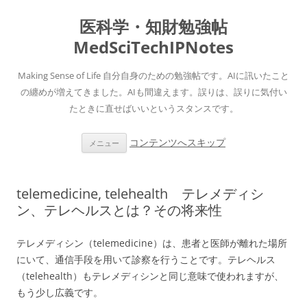
医科学・知財勉強帖
MedSciTechIPNotes
Making Sense of Life 自分自身のための勉強帖です。AIに訊いたこと
の纏めが増えてきました。AIも間違えます。誤りは、誤りに気付い
たときに直せばいいというスタンスです。
コンテンツへスキップ
メニュー
telemedicine, telehealth テレメディシ
ン、テレヘルスとは？その将来性
テレメディシン（telemedicine）は、患者と医師が離れた場所
にいて、通信手段を用いて診察を行うことです。テレヘルス
（telehealth）もテレメディシンと同じ意味で使われますが、
もう少し広義です。