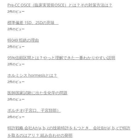
Pre-CC OSCE（臨床実習前OSCE）とは？その対策方法は？
2件のビュー
標準偏差 1SD、2SDの意味
2件のビュー
特049 拒絶の理由
2件のビュー
95%信頼区間とは？やっと理解できた一番わかりやすい説明
2件のビュー
ホルミシス hormesisとは？
2件のビュー
医師国家試験に出た生化学の問題
2件のビュー
ポルチオ(子宮口、子宮頚部）
2件のビュー
特許戦略 会社Aがa, b, cの技術特許をもつとき、会社Bがa’, b, cで特許
を取るのはアリ？ 組み合わせの発明