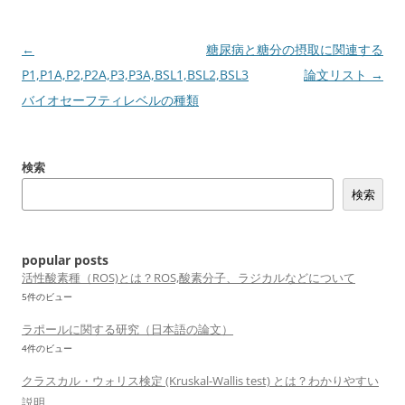
投
←
糖尿病と糖分の摂取に関連する
稿
P1,P1A,P2,P2A,P3,P3A,BSL1,BSL2,BSL3
論文リスト
→
ナ
バイオセーフティレベルの種類
ビ
ゲ
検索
ー
検索
シ
ョ
ン
popular posts
活性酸素種（ROS)とは？ROS,酸素分子、ラジカルなどについて
5件のビュー
ラポールに関する研究（日本語の論文）
4件のビュー
クラスカル・ウォリス検定 (Kruskal-Wallis test) とは？わかりやすい
説明