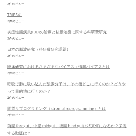
2件のビュー
TRIPS41
2件のビュー
炎症性腸疾患(IBD)の治療と粘膜治癒に関する科研費研究
2件のビュー
日本の脳波研究（科研費研究課題）
2件のビュー
臨床研究におけるさまざまなバイアス：情報バイアスとは
2件のビュー
呼吸で肺に吸い込んだ酸素分子は、その後どこに行くのか？どうや
って目的地に行くのか？
2件のビュー
間質リプログラミング（stromal reprogramming）とは
2件のビュー
前腸 foregut、中腸 midgut、後腸 hind gutは将来何になるか？栄養
する動脈は？