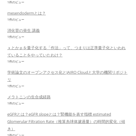
1件のビュー
mesendodermとは？
1件のビュー
消化菅の発生 講義
1件のビュー
ｘとかｐを量子化する「作法」って、つまりは正準量子化といわれ
ていることをやっていたわけ？
1件のビュー
学術論文のオープンアクセス化とJAIRO Cloudと大学の機関リポジト
リ
1件のビュー
メラトニンの生合成経路
1件のビュー
eGFRとは？eGFR slopeとは？腎機能を表す指標 estimated
Glomerular Filtration Rate（推算糸球体濾過量）の時間的変化（傾
き）
1件のビュー