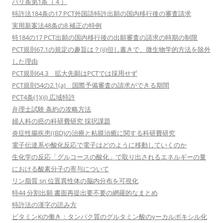
パリ条第1条（４）
特許法184条の17 PCT外国語特許出願の国内移行後の審査請求
実用新案法48条の8 補正の特例
特184の17 PCT出願の国内移行後の出願審査の請求の時期の制限
PCT規則67.1の規定の趣旨は？(ii)但し書きで、微生物学的方法を除外
した理由
PCT規則64.3 拡大先願はPCTでは採用せず
PCT規則54の2.1(a) 国際予備審査の請求ができる期間
PCT4条(1)(ii) 広域特許
弁理士試験 条約の攻略方法
婦人科の癌の科研費研究 採択課題
炎症性腸疾患(IBD)の治療と粘膜治癒に関する科研費研究
電子伝達系や酸化反応で電子はどのように移動していくのか
生化学の反応「グルコースの酸化」で取り出されるエネルギーの量
における酸素分子の寄与について
リン脂質 sn 位置異性体の脳内分布を可視化
特44 分割出願 書面再提出要不要の網羅的なまとめ
特許法の漢字の読み方
ビタミンKの働き：タンパク質のグルタミン酸のγーカルボキシル化