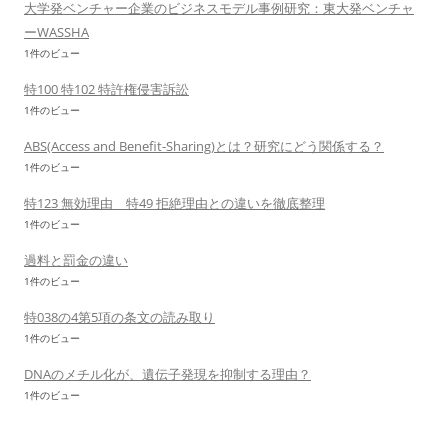
大学発ベンチャー企業のビジネスモデル事例研究：東大発ベンチャ
ーWASSHA
1件のビュー
特100 特102 特許権侵害訴訟
1件のビュー
ABS(Access and Benefit-Sharing)とは？研究にどう関係する？
1件のビュー
特123 無効理由 特49 拒絶理由との違いを徹底整理
1件のビュー
過料と罰金の違い
1件のビュー
特038の4第5項の条文の読み取り
1件のビュー
DNAのメチル化が、遺伝子発現を抑制する理由？
1件のビュー