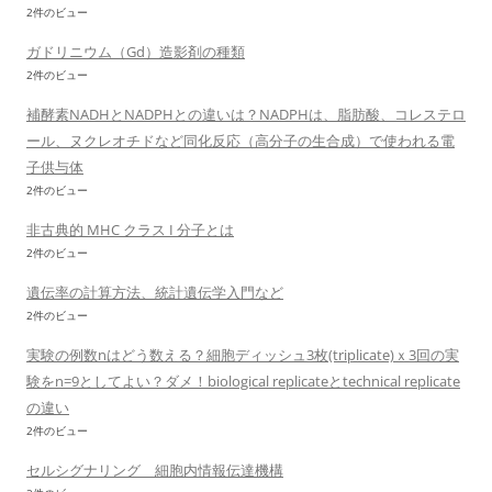
2件のビュー
ガドリニウム（Gd）造影剤の種類
2件のビュー
補酵素NADHとNADPHとの違いは？NADPHは、脂肪酸、コレステロ
ール、ヌクレオチドなど同化反応（高分子の生合成）で使われる電
子供与体
2件のビュー
非古典的 MHC クラス I 分子とは
2件のビュー
遺伝率の計算方法、統計遺伝学入門など
2件のビュー
実験の例数nはどう数える？細胞ディッシュ3枚(triplicate)ｘ3回の実
験をn=9としてよい？ダメ！biological replicateとtechnical replicate
の違い
2件のビュー
セルシグナリング 細胞内情報伝達機構