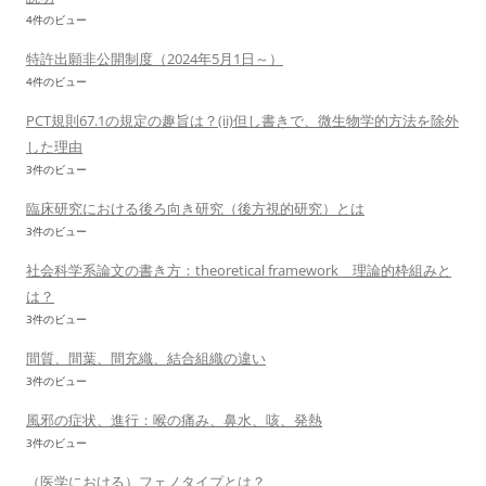
4件のビュー
特許出願非公開制度（2024年5月1日～）
4件のビュー
PCT規則67.1の規定の趣旨は？(ii)但し書きで、微生物学的方法を除外
した理由
3件のビュー
臨床研究における後ろ向き研究（後方視的研究）とは
3件のビュー
社会科学系論文の書き方：theoretical framework 理論的枠組みと
は？
3件のビュー
間質、間葉、間充織、結合組織の違い
3件のビュー
風邪の症状、進行：喉の痛み、鼻水、咳、発熱
3件のビュー
（医学における）フェノタイプとは？