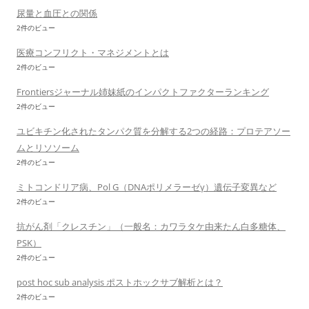
尿量と血圧との関係
2件のビュー
医療コンフリクト・マネジメントとは
2件のビュー
Frontiersジャーナル姉妹紙のインパクトファクターランキング
2件のビュー
ユビキチン化されたタンパク質を分解する2つの経路：プロテアソー
ムとリソソーム
2件のビュー
ミトコンドリア病、Pol G（DNAポリメラーゼγ）遺伝子変異など
2件のビュー
抗がん剤「クレスチン」（一般名：カワラタケ由来たん白多糖体、
PSK）
2件のビュー
post hoc sub analysis ポストホックサブ解析とは？
2件のビュー