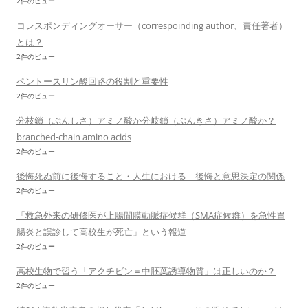
2件のビュー
コレスポンディングオーサー（correspoinding author、責任著者）
とは？
2件のビュー
ペントースリン酸回路の役割と重要性
2件のビュー
分枝鎖（ぶんしさ）アミノ酸か分岐鎖（ぶんきさ）アミノ酸か？
branched-chain amino acids
2件のビュー
後悔死ぬ前に後悔すること・人生における 後悔と意思決定の関係
2件のビュー
「救急外来の研修医が上腸間膜動脈症候群（SMA症候群）を急性胃
腸炎と誤診して高校生が死亡」という報道
2件のビュー
高校生物で習う「アクチビン＝中胚葉誘導物質」は正しいのか？
2件のビュー