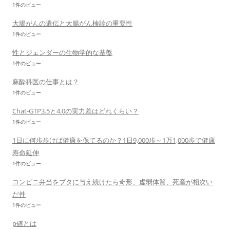
1件のビュー
大腸がんの遺伝と大腸がん検診の重要性
1件のビュー
性とジェンダーの生物学的な基盤
1件のビュー
麻酔科医の仕事とは？
1件のビュー
Chat-GTP3.5と4.0の実力差はどれくらい？
1件のビュー
1日に何歩歩けば健康を保てるのか？1日9,000歩～1万1,000歩で健康
寿命延伸
1件のビュー
コンビニ弁当をブタに与え続けたら奇形、虚弱体質、死産が相次い
だ件
1件のビュー
p値とは