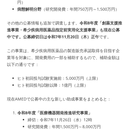
円）
病態解明分野
（研究開発費：年間750万円～1,500万円）
その他の公募情報も追加で調査します。
令和8年度「創薬支援推
進事業・希少疾病用医薬品指定前実用化支援事業」も現在公募
中です。公募締切日は令和7年11月20日（木）正午
です。
この事業は、希少疾病用医薬品の製造販売承認取得を目指す企
業等を対象に、開発費用の一部を補助するもので、補助金額は
以下の通りです：
ヒト初回投与試験実施前：5,000万円（上限）
ヒト初回投与試験以降：1億円（上限）
現在AMEDで公募中の主な新しい助成事業をまとめると：
令和8年度「医療機器開発推進研究事業」
締切：令和7年11月26日（水）12時
研究開発費：年間1,500万円～8,000万円