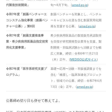
代製造技術開発」
旬〜8月下旬。 (
amed.go.jp
)
令和7年度「創薬ベンチャーエ
創薬ベンチャーを対象とし、ベンチャ
コシステム強化事業（創薬ベン
ーキャピタル出資を含む創薬実用化開
チャー公募）」第8回
発を支援する公募。 (
amed.go.jp
)
令和7年度「創薬支援推進事
希少疾病用医薬品の製造販売承認取得
業・希少疾病用医薬品指定前実
を目指す研究開発型企業等を支援。製
用化支援事業」
剤開発・非臨床試験から治験までを幅
広く対象。締切：令和6年11月21日
（木）正午。 (
MEDISO公式サイト
)
令和7年度「医学系研究支援プ
基礎〜応用〜治験・市販後調査までを
ログラム」
含む「橋渡し・臨床加速化プロジェク
ト」領域での公募。締切：令和7年6月
13日（金）正午。 (
amed.go.jp
)
公募締め切り日も併せて教えてよ。