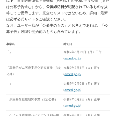
以下、日本医療研究開発機構（AMED）の令和7年度公募（また
は公募予告含む）から、
公募締切日が明記されているもの
を抜
粋してご提示します。完全なリストではないため、詳細・最新
は必ず公式サイトをご確認ください。
なお、ユーザー様が「公募中のもの」とお考えであれば、「公
募予告」段階や開始前のものも含めています。
事業名
締切日
「」
令和7年8月25日（月）正午
(
amed.go.jp
)
「革新的がん医療実用化研究事業（3次
令和7年7月1日（火）正午
公募）
(
amed.go.jp
)
「」
令和7年6月9日（月）正午
(
amed.go.jp
)
「創薬基盤推進研究事業（3次公募）
令和7年6月2日（月）正午
(
amed.go.jp
)
「ゲノム医療実現バイオバンク利活用
令和7年3月3日（月）正午