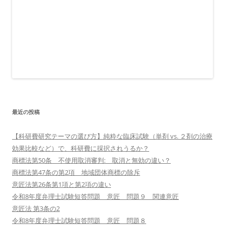
最近の投稿
【科研費研究テーマの選び方】純粋な臨床試験（単剤 vs. ２剤の治療
効果比較など）で、科研費に採択されうるか？
商標法第50条 不使用取消審判: 取消と無効の違い？
商標法第47条の第2項 地域団体商標の除斥
意匠法第26条第1項と第2項の違い
令和8年度弁理士試験短答問題 意匠 問題９ 関連意匠
意匠法 第3条の2
令和8年度弁理士試験短答問題 意匠 問題８