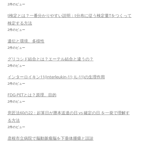
2件のビュー
t検定とは？一番分かりやすい説明：t分布に従う検定量Tをつくって
検定する方法
2件のビュー
遺伝と環境、多様性
2件のビュー
グリコシド結合とは？エーテル結合と違うの？
2件のビュー
インターロイキン11(Interleukin-11; IL-11)の生理作用
2件のビュー
FDG-PETとは？原理、目的
2件のビュー
意匠法60の22：起算日が謄本送達の日 vs 確定の日 を一発で理解す
る方法
2件のビュー
彦根市立病院で脳動脈瘤脳を下垂体腫瘍と誤診