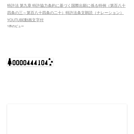
特許法 第九章 特許協力条約に基づく国際出願に係る特例（第百八十
四条の三～第百八十四条の二十）特許法条文朗読（ナレーション）
YOUTUBE動画文字付
1件のビュー