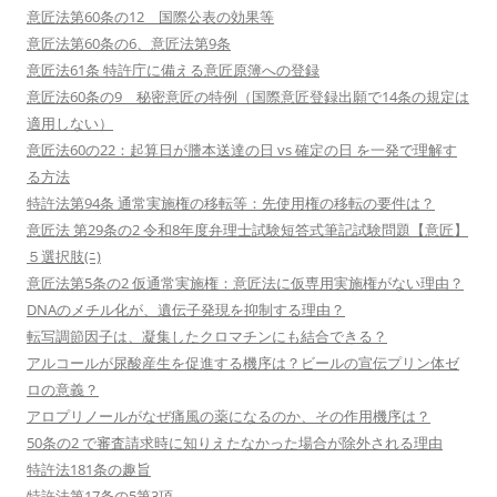
意匠法第60条の12 国際公表の効果等
意匠法第60条の6、意匠法第9条
意匠法61条 特許庁に備える意匠原簿への登録
意匠法60条の9 秘密意匠の特例（国際意匠登録出願で14条の規定は
適用しない）
意匠法60の22：起算日が謄本送達の日 vs 確定の日 を一発で理解す
る方法
特許法第94条 通常実施権の移転等：先使用権の移転の要件は？
意匠法 第29条の2 令和8年度弁理士試験短答式筆記試験問題【意匠】
５選択肢(ﾆ)
意匠法第5条の2 仮通常実施権：意匠法に仮専用実施権がない理由？
DNAのメチル化が、遺伝子発現を抑制する理由？
転写調節因子は、凝集したクロマチンにも結合できる？
アルコールが尿酸産生を促進する機序は？ビールの宣伝プリン体ゼ
ロの意義？
アロプリノールがなぜ痛風の薬になるのか、その作用機序は？
50条の2 で審査請求時に知りえたなかった場合が除外される理由
特許法181条の趣旨
特許法第17条の5第3項