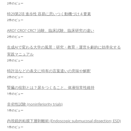
2件のビュー
特29第2項 進歩性 容易に思いつく動機づけ４要素
2件のビュー
ARO? CRO? CRC? 治験、臨床試験、臨床研究の違い
2件のビュー
生成AIで変わる大学の風景：研究・教育・運営を劇的に効率化する
実践マニュアル
2件のビュー
特許法などの条文に特有の言葉遣いの意味や解釈
2件のビュー
腎臓の役割とは？尿をつくること、体液恒常性維持
1件のビュー
非劣性試験 (noninferiority trials)
1件のビュー
内視鏡的粘膜下層剥離術 (Endoscopic submucosal dissection; ESD)
1件のビュー