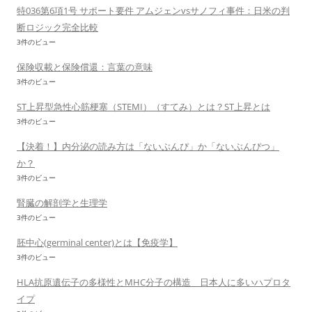
特036第6項1号 サポート要件 アムジェンvsサノフィ事件：日米の判
断ロジック完全比較
3件のビュー
保険収載と保険償還：言葉の意味
3件のビュー
ST上昇型急性心筋梗塞（STEMI）（すてみ）とは？ST上昇とは
3件のビュー
【決着！】内分泌の読み方は「ないぶんぴ」か「ないぶんぴつ」
か？
3件のビュー
腎臓の解剖学と生理学
3件のビュー
胚中心(germinal center)とは【免疫学】
3件のビュー
HLA抗原遺伝子の多様性とMHC分子の構造 日本人に多いハプロタ
イプ