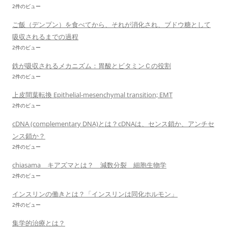
2件のビュー
ご飯（デンプン）を食べてから、それが消化され、ブドウ糖として
吸収されるまでの過程
2件のビュー
鉄が吸収されるメカニズム：胃酸とビタミンＣの役割
2件のビュー
上皮間葉転換 Epithelial-mesenchymal transition; EMT
2件のビュー
cDNA (complementary DNA)とは？cDNAは、センス鎖か、アンチセ
ンス鎖か？
2件のビュー
chiasama キアズマとは？ 減数分裂 細胞生物学
2件のビュー
インスリンの働きとは？「インスリンは同化ホルモン」
2件のビュー
集学的治療とは？