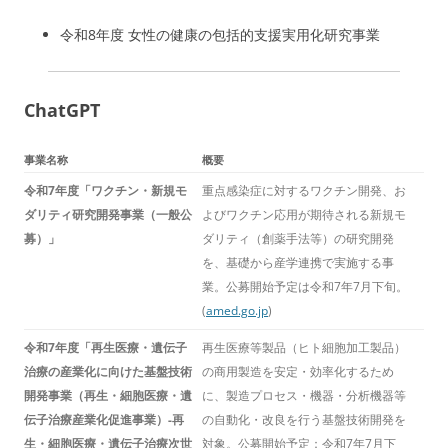
令和8年度 女性の健康の包括的支援実用化研究事業
ChatGPT
事業名称
概要
令和7年度「ワクチン・新規モ
重点感染症に対するワクチン開発、お
ダリティ研究開発事業（一般公
よびワクチン応用が期待される新規モ
募）」
ダリティ（創薬手法等）の研究開発
を、基礎から産学連携で実施する事
業。公募開始予定は令和7年7月下旬。
(
amed.go.jp
)
令和7年度「再生医療・遺伝子
再生医療等製品（ヒト細胞加工製品）
治療の産業化に向けた基盤技術
の商用製造を安定・効率化するため
開発事業（再生・細胞医療・遺
に、製造プロセス・機器・分析機器等
伝子治療産業化促進事業）-再
の自動化・改良を行う基盤技術開発を
生・細胞医療・遺伝子治療次世
対象。公募開始予定：令和7年7月下