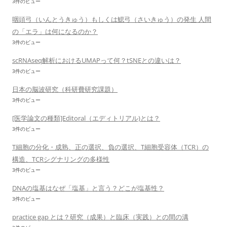
3件のビュー
咽頭弓（いんとうきゅう）もしくは鰓弓（さいきゅう）の発生 人間
の「エラ」は何になるのか？
3件のビュー
scRNAseq解析におけるUMAPって何？tSNEとの違いは？
3件のビュー
日本の脳波研究（科研費研究課題）
3件のビュー
[医学論文の種類]Editoral（エディトリアル)とは？
3件のビュー
T細胞の分化・成熟、正の選択、負の選択、T細胞受容体（TCR）の
構造、TCRシグナリングの多様性
3件のビュー
DNAの塩基はなぜ「塩基」と言う？どこが塩基性？
3件のビュー
practice gap とは？研究（成果）と臨床（実践）との間の溝