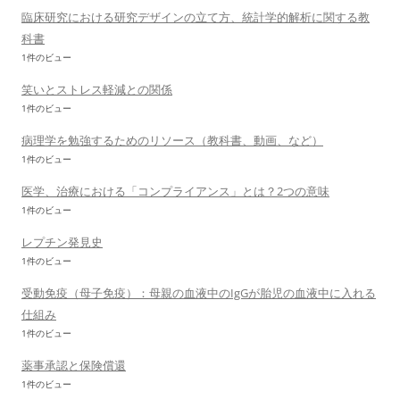
臨床研究における研究デザインの立て方、統計学的解析に関する教
科書
1件のビュー
笑いとストレス軽減との関係
1件のビュー
病理学を勉強するためのリソース（教科書、動画、など）
1件のビュー
医学、治療における「コンプライアンス」とは？2つの意味
1件のビュー
レプチン発見史
1件のビュー
受動免疫（母子免疫）：母親の血液中のIgGが胎児の血液中に入れる
仕組み
1件のビュー
薬事承認と保険償還
1件のビュー