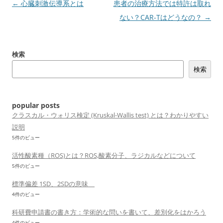
投
←
心臓刺激伝導系とは
患者の治療方法では特許は取れ
稿
ない？CAR-Tはどうなの？
→
ナ
ビ
検索
ゲ
検索
ー
シ
ョ
popular posts
ン
クラスカル・ウォリス検定 (Kruskal-Wallis test) とは？わかりやすい
説明
5件のビュー
活性酸素種（ROS)とは？ROS,酸素分子、ラジカルなどについて
5件のビュー
標準偏差 1SD、2SDの意味
4件のビュー
科研費申請書の書き方：学術的な問いを書いて、差別化をはかろう
4件のビュー