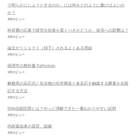
で明らかにしようとするのか」には何をどのように書けばよいの
か？
3件のビュー
科研費の応募で研究分担者を置くべきかどうか、採否への影響は？
3件のビュー
論文がリジェクト（却下）されるよくある理由
3件のビュー
病理学の教科書 Pathology
3件のビュー
解糖系の反応式と化合物の化学構造と各反応を触媒する酵素を丸暗
記する方法
3件のビュー
95%信頼区間とは？やっと理解できた一番わかりやすい説明
3件のビュー
内胚葉由来の器官、組織
3件のビュー