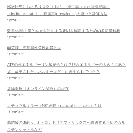
臨床研究におけるリスク（risk）、発生率（または罹患率）
（incidence rate）、有病率(prevalence)の違いと計算方法
1件のビュー
数量化I類：量的結果を説明する要因を同定するための多変量解析
1件のビュー
肉芽腫、肉芽腫性免疫応答とは
1件のビュー
ATPの高エネルギーリン酸結合とは？結合エネルギーの大きさにあら
ず。放出されたエネルギーはどこに蓄えられていた？
1件のビュー
遠隔医療（オンライン診療）の現在
1件のビュー
ナチュラルキラー（NK)細胞（natural killer cells）とは
1件のビュー
脂肪酸のβ酸化、ミトコンドリアマトリックスへ輸送するためのカル
ニチンシャトルなど