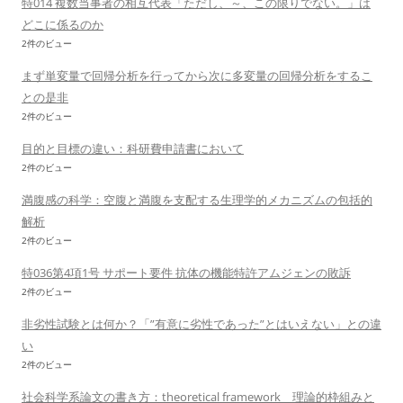
特014 複数当事者の相互代表「ただし、～、この限りでない。」は
どこに係るのか
2件のビュー
まず単変量で回帰分析を行ってから次に多変量の回帰分析をするこ
との是非
2件のビュー
目的と目標の違い：科研費申請書において
2件のビュー
満腹感の科学：空腹と満腹を支配する生理学的メカニズムの包括的
解析
2件のビュー
特036第4項1号 サポート要件 抗体の機能特許アムジェンの敗訴
2件のビュー
非劣性試験とは何か？「”有意に劣性であった”とはいえない」との違
い
2件のビュー
社会科学系論文の書き方：theoretical framework 理論的枠組みと