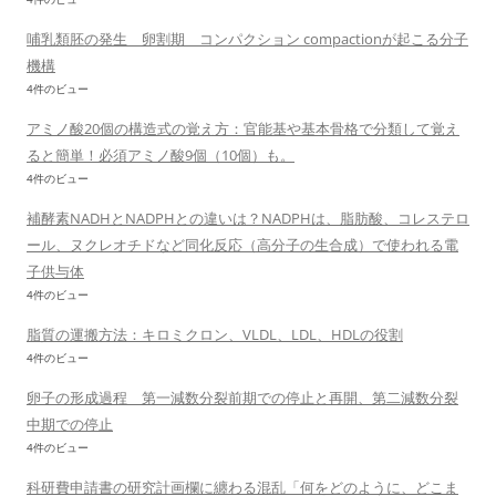
哺乳類胚の発生 卵割期 コンパクション compactionが起こる分子
機構
4件のビュー
アミノ酸20個の構造式の覚え方：官能基や基本骨格で分類して覚え
ると簡単！必須アミノ酸9個（10個）も。
4件のビュー
補酵素NADHとNADPHとの違いは？NADPHは、脂肪酸、コレステロ
ール、ヌクレオチドなど同化反応（高分子の生合成）で使われる電
子供与体
4件のビュー
脂質の運搬方法：キロミクロン、VLDL、LDL、HDLの役割
4件のビュー
卵子の形成過程 第一減数分裂前期での停止と再開、第二減数分裂
中期での停止
4件のビュー
科研費申請書の研究計画欄に纏わる混乱「何をどのように、どこま