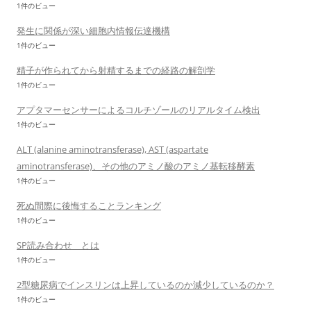
1件のビュー
発生に関係が深い細胞内情報伝達機構
1件のビュー
精子が作られてから射精するまでの経路の解剖学
1件のビュー
アプタマーセンサーによるコルチゾールのリアルタイム検出
1件のビュー
ALT (alanine aminotransferase), AST (aspartate
aminotransferase)、その他のアミノ酸のアミノ基転移酵素
1件のビュー
死ぬ間際に後悔することランキング
1件のビュー
SP読み合わせ とは
1件のビュー
2型糖尿病でインスリンは上昇しているのか減少しているのか？
1件のビュー