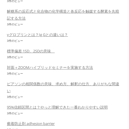
3件のビュー
解糖系の反応式と化合物の化学構造と各反応を触媒する酵素を丸暗
記する方法
3件のビュー
γグロブリンとは？Ig Gとの違いは？
3件のビュー
標準偏差 1SD、2SDの意味
3件のビュー
対面＋ZOOMハイブリッドセミナーを実施する方法
3件のビュー
ピアソンの相関係数の意味、求め方、解釈の仕方、ありがちな間違
い
3件のビュー
95%信頼区間とは？やっと理解できた一番わかりやすい説明
3件のビュー
癒着防止剤 adhesion barrier