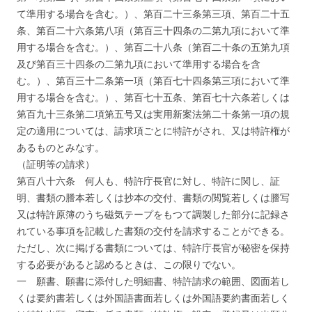
て準用する場合を含む。）、第百二十三条第三項、第百二十五
条、第百二十六条第八項（第百三十四条の二第九項において準
用する場合を含む。）、第百二十八条（第百二十条の五第九項
及び第百三十四条の二第九項において準用する場合を含
む。）、第百三十二条第一項（第百七十四条第三項において準
用する場合を含む。）、第百七十五条、第百七十六条若しくは
第百九十三条第二項第五号又は実用新案法第二十条第一項の規
定の適用については、請求項ごとに特許がされ、又は特許権が
あるものとみなす。
（証明等の請求）
第百八十六条 何人も、特許庁長官に対し、特許に関し、証
明、書類の謄本若しくは抄本の交付、書類の閲覧若しくは謄写
又は特許原簿のうち磁気テープをもつて調製した部分に記録さ
れている事項を記載した書類の交付を請求することができる。
ただし、次に掲げる書類については、特許庁長官が秘密を保持
する必要があると認めるときは、この限りでない。
一 願書、願書に添付した明細書、特許請求の範囲、図面若し
くは要約書若しくは外国語書面若しくは外国語要約書面若しく