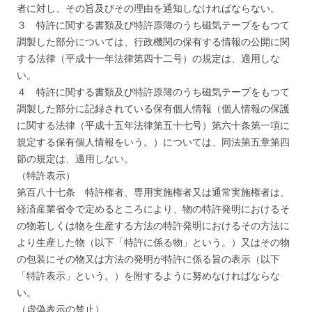
者に対し、その旨及びその理由を通知しなければならない。
３ 特許に関する書類及び特許原簿のうち磁気テープをもつて
調製した部分については、行政機関の保有する情報の公開に関
する法律（平成十一年法律第四十二号）の規定は、適用しな
い。
４ 特許に関する書類及び特許原簿のうち磁気テープをもつて
調製した部分に記録されている保有個人情報（個人情報の保護
に関する法律（平成十五年法律第五十七号）第六十条第一項に
規定する保有個人情報をいう。）については、同法第五章第四
節の規定は、適用しない。
（特許表示）
第百八十七条 特許権者、専用実施権者又は通常実施権者は、
経済産業省令で定めるところにより、物の特許発明におけるそ
の物若しくは物を生産する方法の特許発明におけるその方法に
より生産した物（以下「特許に係る物」という。）又はその物
の包装にその物又は方法の発明が特許に係る旨の表示（以下
「特許表示」という。）を附するように努めなければならな
い。
（虚偽表示の禁止）