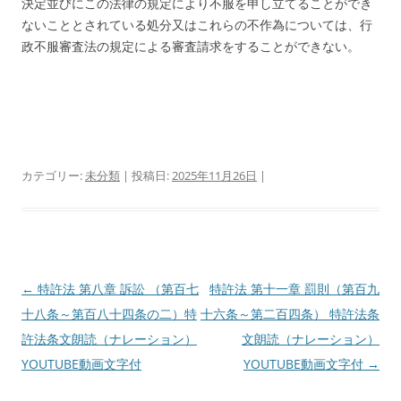
決定並びにこの法律の規定により不服を申し立てることができ
ないこととされている処分又はこれらの不作為については、行
政不服審査法の規定による審査請求をすることができない。
カテゴリー:
未分類
| 投稿日:
2025年11月26日
|
投
←
特許法 第八章 訴訟 （第百七
特許法 第十一章 罰則（第百九
稿
十八条～第百八十四条の二）特
十六条～第二百四条） 特許法条
ナ
許法条文朗読（ナレーション）
文朗読（ナレーション）
ビ
YOUTUBE動画文字付
YOUTUBE動画文字付
→
ゲ