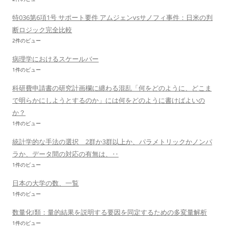
特036第6項1号 サポート要件 アムジェンvsサノフィ事件：日米の判
断ロジック完全比較
2件のビュー
病理学におけるスケールバー
1件のビュー
科研費申請書の研究計画欄に纏わる混乱「何をどのように、どこま
で明らかにしようとするのか」には何をどのように書けばよいの
か？
1件のビュー
統計学的な手法の選択 2群か3群以上か、パラメトリックかノンパ
ラか、データ間の対応の有無は、‥
1件のビュー
日本の大学の数、一覧
1件のビュー
数量化I類：量的結果を説明する要因を同定するための多変量解析
1件のビュー