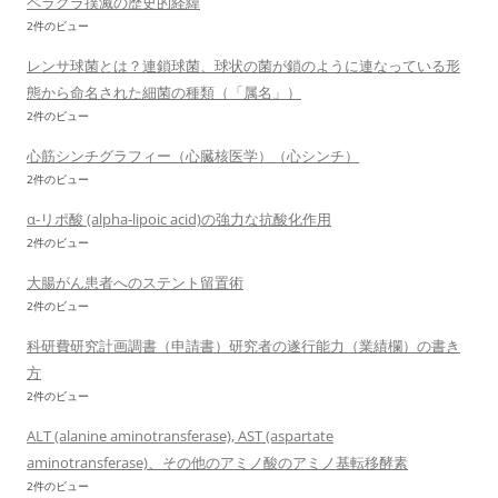
ペラグラ撲滅の歴史的経緯
2件のビュー
レンサ球菌とは？連鎖球菌、球状の菌が鎖のように連なっている形
態から命名された細菌の種類（「属名」）
2件のビュー
心筋シンチグラフィー（心臓核医学）（心シンチ）
2件のビュー
α-リポ酸 (alpha-lipoic acid)の強力な抗酸化作用
2件のビュー
大腸がん患者へのステント留置術
2件のビュー
科研費研究計画調書（申請書）研究者の遂行能力（業績欄）の書き
方
2件のビュー
ALT (alanine aminotransferase), AST (aspartate
aminotransferase)、その他のアミノ酸のアミノ基転移酵素
2件のビュー