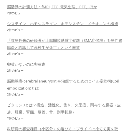
脳活動の計測方法：fMRI, EEG, 電気生理、PET、ほか
2件のビュー
システイン、ホモシステイン、ホモシスチン、メチオニンの構造
2件のビュー
「救急外来の研修医が上腸間膜動脈症候群（SMA症候群）を急性胃
腸炎と誤診して高校生が死亡」という報道
2件のビュー
卵黄がないのに卵黄嚢
2件のビュー
脳動脈瘤(cerebral aneurysm)を治療するためのコイル塞栓術(Coil
embolization)とは
2件のビュー
ビタミンDとは？構造、活性化、働き、欠乏症、関与する臓器（皮
膚、肝臓、腎臓、腸管、骨、副甲状腺）
2件のビュー
科研費の審査種目（小区分）の選び方：プライドは捨てて実を取