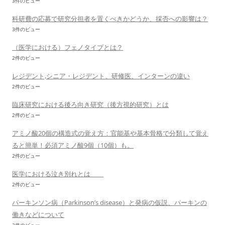
3件のビュー
科研費の応募で研究分担者を置くべきかどうか、採否への影響は？
3件のビュー
（医学における）フェノタイプとは？
2件のビュー
レジデント,シニア・レジデント、研修医、インターンの違い
2件のビュー
臨床研究における後ろ向き研究（後方視的研究）とは
2件のビュー
アミノ酸20個の構造式の覚え方：官能基や基本骨格で分類して覚え
ると簡単！必須アミノ酸9個（10個）も。
2件のビュー
医学における泣き別れとは
2件のビュー
パーキンソン病（Parkinson’s disease）と発病の仮説、パーキンの
働きなどについて