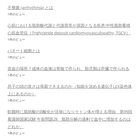
不整脈 (arrhythmia) とは
1件のビュー
心筋における脂肪酸代謝と代謝異常が原因となる疾患:中性脂肪蓄積
心筋血管症（Triglyceride deposit cardiomyovasculopathy, TGCV）,
1件のビュー
パネート細胞とは
1件のビュー
造血の場所？成体の血液は骨髄で作られ、胎児期は肝臓で作られる
1件のビュー
息子の頭の良さは母親できまるのか（知能を決める遺伝子はX染色体
上にあるのか）
1件のビュー
飢餓時に脂肪酸のβ酸化が活発になりケトン体が増える理由 第99回
看護師国家試験 午前問題28 脂肪分解の過剰で血中に増加するのは
どれか。
1件のビュー