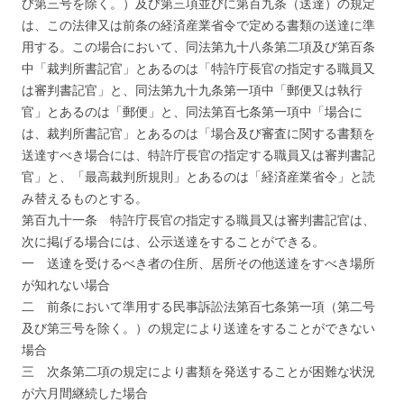
び第三号を除く。）及び第三項並びに第百九条（送達）の規定
は、この法律又は前条の経済産業省令で定める書類の送達に準
用する。この場合において、同法第九十八条第二項及び第百条
中「裁判所書記官」とあるのは「特許庁長官の指定する職員又
は審判書記官」と、同法第九十九条第一項中「郵便又は執行
官」とあるのは「郵便」と、同法第百七条第一項中「場合に
は、裁判所書記官」とあるのは「場合及び審査に関する書類を
送達すべき場合には、特許庁長官の指定する職員又は審判書記
官」と、「最高裁判所規則」とあるのは「経済産業省令」と読
み替えるものとする。
第百九十一条 特許庁長官の指定する職員又は審判書記官は、
次に掲げる場合には、公示送達をすることができる。
一 送達を受けるべき者の住所、居所その他送達をすべき場所
が知れない場合
二 前条において準用する民事訴訟法第百七条第一項（第二号
及び第三号を除く。）の規定により送達をすることができない
場合
三 次条第二項の規定により書類を発送することが困難な状況
が六月間継続した場合