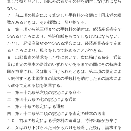
算して得た額とし、国以外の者がその額を納付しなければなら
ない。
７ 前二項の規定により算定した手数料の金額に十円未満の端
数があるときは、その端数は、切り捨てる。
８ 第一項から第三項までの手数料の納付は、経済産業省令で
定めるところにより、特許印紙をもつてしなければならない。
ただし、経済産業省令で定める場合には、経済産業省令で定め
るところにより、現金をもつて納めることができる。
９ 出願審査の請求をした後において、次に掲げる命令、通知
又は査定の謄本の送達のいずれかがあるまでの間にその特許出
願が放棄され、又は取り下げられたときは、第二項の規定によ
り納付すべき出願審査の請求の手数料を納付した者の請求によ
り政令で定める額を返還する。
一 第三十九条第六項の規定による命令
二 第四十八条の七の規定による通知
三 第五十条の規定による通知
四 第五十二条第二項の規定による査定の謄本の送達
１０ 前項の規定による手数料の返還は、特許出願が放棄さ
れ、又は取り下げられた日から六月を経過した後は、請求する