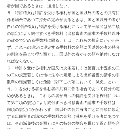
者が国であるときは、適用しない。
５ 特許権又は特許を受ける権利が国と国以外の者との共有に
係る場合であつて持分の定めがあるときは、国と国以外の者が
自己の特許権又は特許を受ける権利について第一項又は第二項
の規定により納付すべき手数料（出願審査の請求の手数料以外
の政令で定める手数料に限る。）は、これらの規定にかかわら
ず、これらの規定に規定する手数料の金額に国以外の者の持分
の割合を乗じて得た額とし、国以外の者がその額を納付しなけ
ればならない。
６ 特許を受ける権利が国又は次条若しくは第百九十五条の二
の二の規定若しくは他の法令の規定による出願審査の請求の手
数料の軽減若しくは免除（以下この項において「減免」とい
う。）を受ける者を含む者の共有に係る場合であつて持分の定
めがあるときは、これらの者が自己の特許を受ける権利につい
て第二項の規定により納付すべき出願審査の請求の手数料は、
同項の規定にかかわらず、国以外の各共有者ごとに同項に規定
する出願審査の請求の手数料の金額（減免を受ける者にあつて
は、その減免後の金額）にその持分の割合を乗じて得た額を合