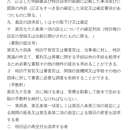
八 訂正した明細書及び特許請求の範囲に記載した事項並びに
図面の内容（訂正をすべき旨の確定した決定又は確定審決があ
つたものに限る。）
九 裁定の請求若しくはその取下げ又は裁定
十 第百七十八条第一項の訴えについての確定判決（特許権の
設定の登録又は出願公開がされたものに限る。）
（書類の提出等）
第百九十四条 特許庁長官又は審査官は、当事者に対し、特許
異議の申立て、審判又は再審に関する手続以外の手続を処理す
るため必要な書類その他の物件の提出を求めることができる。
２ 特許庁長官又は審査官は、関係行政機関又は学校その他の
団体に対して審査に必要な調査を依頼することができる。
（手数料）
第百九十五条 次に掲げる者は、実費を勘案して政令で定める
額の手数料を納付しなければならない。
一 第四条、第五条第一項若しくは第百八条第三項の規定によ
る期間の延長又は第五条第二項の規定による期日の変更を請求
する者
二 特許証の再交付を請求する者