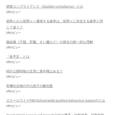
膀胱コンプライアンス（bladder compliance）とは
2件のビュー
状態ｎから状態ｎへ遷移する確率は、状態ｎに存在する確率と同
じ？違う？
2件のビュー
腺組織（汗腺、肝臓、すい臓など）の発生の統一的な理解
2件のビュー
「仮予定」とは
2件のビュー
特許公開情報の文章に著作権はある？
2件のビュー
有機化合物の中の原子の酸化数
2件のビュー
スクールワイドPBS(School-wide positive behaviour support)とは
2件のビュー