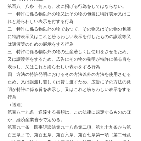
第百八十八条 何人も、次に掲げる行為をしてはならない。
一 特許に係る物以外の物又はその物の包装に特許表示又はこ
れと紛らわしい表示を付する行為
二 特許に係る物以外の物であつて、その物又はその物の包装
に特許表示又はこれと紛らわしい表示を付したものの譲渡等又
は譲渡等のための展示をする行為
三 特許に係る物以外の物の生産若しくは使用をさせるため、
又は譲渡等をするため、広告にその物の発明が特許に係る旨を
表示し、又はこれと紛らわしい表示をする行為
四 方法の特許発明におけるその方法以外の方法を使用させる
ため、又は譲渡し若しくは貸し渡すため、広告にその方法の発
明が特許に係る旨を表示し、又はこれと紛らわしい表示をする
行為
（送達）
第百八十九条 送達する書類は、この法律に規定するもののほ
か、経済産業省令で定める。
第百九十条 民事訴訟法第九十八条第二項、第九十九条から第
百三条まで、第百五条、第百六条、第百七条第一項（第二号及