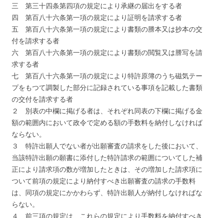
三 第三十四条第四項の規定により承継の届出をする者
四 第百八十六条第一項の規定により証明を請求する者
五 第百八十六条第一項の規定により書類の謄本又は抄本の交
付を請求する者
六 第百八十六条第一項の規定により書類の閲覧又は謄写を請
求する者
七 第百八十六条第一項の規定により特許原簿のうち磁気テー
プをもつて調製した部分に記録されている事項を記載した書類
の交付を請求する者
２ 別表の中欄に掲げる者は、それぞれ同表の下欄に掲げる金
額の範囲内において政令で定める額の手数料を納付しなければ
ならない。
３ 特許出願人でない者が出願審査の請求をした後において、
当該特許出願の願書に添付した特許請求の範囲についてした補
正により請求項の数が増加したときは、その増加した請求項に
ついて前項の規定により納付すべき出願審査の請求の手数料
は、同項の規定にかかわらず、特許出願人が納付しなければな
らない。
４ 前三項の規定は、これらの規定により手数料を納付すべき