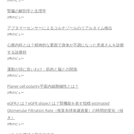
2件のビュー
腎臓の解剖学と生理学
2件のビュー
アプタマーセンサーによるコルチゾールのリアルタイム検出
2件のビュー
心療内科とは？精神的な要因で身体が不調になった患者さんを診療
する診療科
2件のビュー
運動が頭に良いわけ：筋肉と脳との関係
2件のビュー
Planer cell polarity平面内細胞極性とは？
2件のビュー
eGFRとは？eGFR slopeとは？腎機能を表す指標 estimated
Glomerular Filtration Rate（推算糸球体濾過量）の時間的変化（傾
き）
2件のビュー