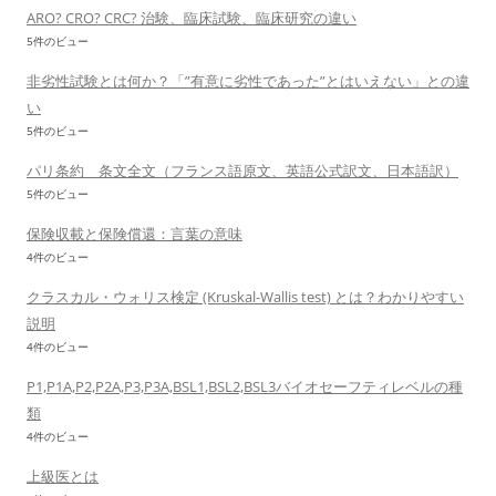
ARO? CRO? CRC? 治験、臨床試験、臨床研究の違い
5件のビュー
非劣性試験とは何か？「”有意に劣性であった”とはいえない」との違
い
5件のビュー
パリ条約 条文全文（フランス語原文、英語公式訳文、日本語訳）
5件のビュー
保険収載と保険償還：言葉の意味
4件のビュー
クラスカル・ウォリス検定 (Kruskal-Wallis test) とは？わかりやすい
説明
4件のビュー
P1,P1A,P2,P2A,P3,P3A,BSL1,BSL2,BSL3バイオセーフティレベルの種
類
4件のビュー
上級医とは