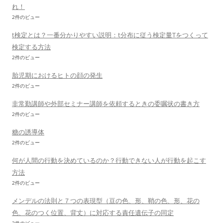
れ！
2件のビュー
t検定とは？一番分かりやすい説明：t分布に従う検定量Tをつくって
検定する方法
2件のビュー
胎児期におけるヒトの顔の発生
2件のビュー
非常勤講師や外部セミナー講師を依頼するときの委嘱状の書き方
2件のビュー
糖の誘導体
2件のビュー
何が人間の行動を決めているのか？行動できない人が行動を起こす
方法
2件のビュー
メンデルの法則と７つの表現型（豆の色、形、鞘の色、形、花の
色、花のつく位置、背丈）に対応する責任遺伝子の同定