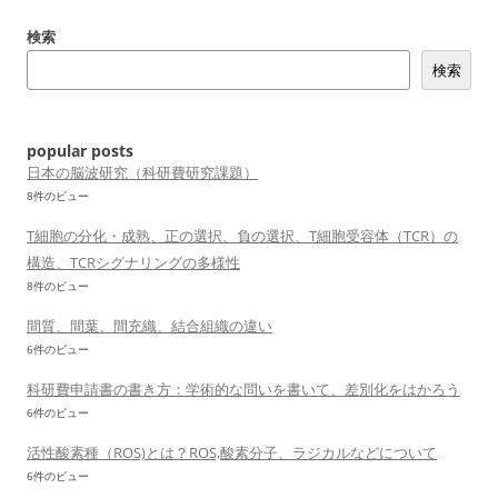
ー
検索
シ
検索
ョ
ン
popular posts
日本の脳波研究（科研費研究課題）
8件のビュー
T細胞の分化・成熟、正の選択、負の選択、T細胞受容体（TCR）の
構造、TCRシグナリングの多様性
8件のビュー
間質、間葉、間充織、結合組織の違い
6件のビュー
科研費申請書の書き方：学術的な問いを書いて、差別化をはかろう
6件のビュー
活性酸素種（ROS)とは？ROS,酸素分子、ラジカルなどについて
6件のビュー