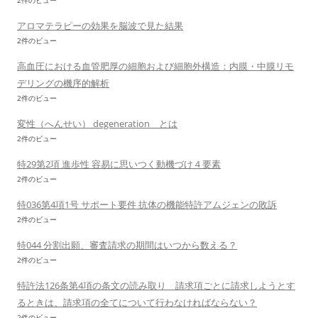
2件のビュー
アロマテラピーの効果を脳波で見た結果
2件のビュー
高血圧における血管肥厚の細胞および細胞外構造：内膜・中膜リモ
デリングの機序的解析
2件のビュー
変性（へんせい） degeneration とは
2件のビュー
特29第2項 進歩性 容易に思いつく動機づけ４要素
2件のビュー
特036第4項1号 サポート要件 抗体の機能特許アムジェンの敗訴
2件のビュー
特044 分割出願、審査請求の期間はいつから数える？
2件のビュー
特許法126条第4項の条文の読み取り 請求項ごとに請求しようとす
るときは、請求項の全てについて行わなければならない？
2件のビュー