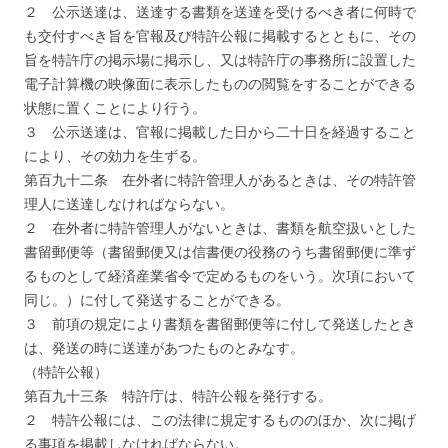
２ 公示送達は、送達する書類を送達を受けるべき者に何時で
も交付すべき旨を官報及び特許公報に掲載するとともに、その
旨を特許庁の掲示場に掲示し、又は特許庁の事務所に設置した
電子計算機の映像面に表示したものの閲覧をすることができる
状態に置くことにより行う。
３ 公示送達は、官報に掲載した日から二十日を経過すること
により、その効力を生ずる。
第百九十二条 在外者に特許管理人があるときは、その特許管
理人に送達しなければならない。
２ 在外者に特許管理人がないときは、書類を航空扱いとした
書留郵便等（書留郵便又は信書便の役務のうち書留郵便に準ず
るものとして経済産業省令で定めるものをいう。次項において
同じ。）に付して発送することができる。
３ 前項の規定により書類を書留郵便等に付して発送したとき
は、発送の時に送達があつたものとみなす。
（特許公報）
第百九十三条 特許庁は、特許公報を発行する。
２ 特許公報には、この法律に規定するもののほか、次に掲げ
る事項を掲載しなければならない。