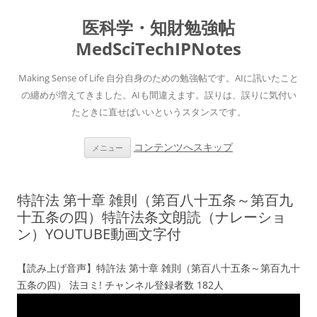
医科学・知財勉強帖
MedSciTechIPNotes
Making Sense of Life 自分自身のための勉強帖です。AIに訊いたこと
の纏めが増えてきました。AIも間違えます。誤りは、誤りに気付い
たときに直せばいいというスタンスです。
コンテンツへスキップ
メニュー
特許法 第十章 雑則（第百八十五条～第百九
十五条の四）特許法条文朗読（ナレーショ
ン）YOUTUBE動画文字付
【読み上げ音声】特許法 第十章 雑則（第百八十五条～第百九十
五条の四） 法ヨミ! チャンネル登録者数 182人