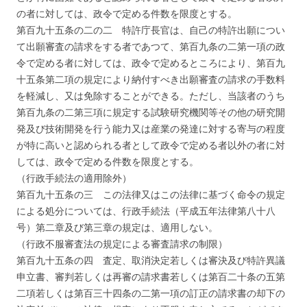
の者に対しては、政令で定める件数を限度とする。
第百九十五条の二の二 特許庁長官は、自己の特許出願につい
て出願審査の請求をする者であつて、第百九条の二第一項の政
令で定める者に対しては、政令で定めるところにより、第百九
十五条第二項の規定により納付すべき出願審査の請求の手数料
を軽減し、又は免除することができる。ただし、当該者のうち
第百九条の二第三項に規定する試験研究機関等その他の研究開
発及び技術開発を行う能力又は産業の発達に対する寄与の程度
が特に高いと認められる者として政令で定める者以外の者に対
しては、政令で定める件数を限度とする。
（行政手続法の適用除外）
第百九十五条の三 この法律又はこの法律に基づく命令の規定
による処分については、行政手続法（平成五年法律第八十八
号）第二章及び第三章の規定は、適用しない。
（行政不服審査法の規定による審査請求の制限）
第百九十五条の四 査定、取消決定若しくは審決及び特許異議
申立書、審判若しくは再審の請求書若しくは第百二十条の五第
二項若しくは第百三十四条の二第一項の訂正の請求書の却下の