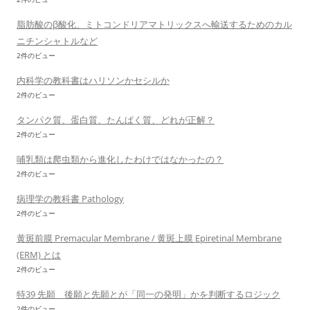
脂肪酸のβ酸化、ミトコンドリアマトリックスへ輸送するためのカル
ニチンシャトルなど
2件のビュー
内科学の教科書はハリソンかセシルか
2件のビュー
タンパク質、蛋白質、たんぱく質、どれが正解？
2件のビュー
哺乳類は爬虫類から進化したわけではなかったの？
2件のビュー
病理学の教科書 Pathology
2件のビュー
黄斑前膜 Premacular Membrane / 黄斑上膜 Epiretinal Membrane
(ERM) とは
2件のビュー
特39 先願 後願と先願とが「同一の発明」かを判断するロジック
2件のビュー