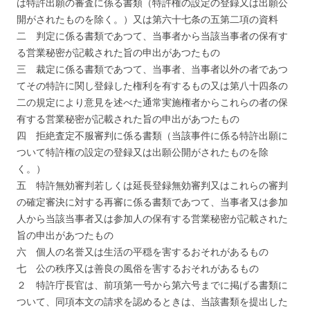
は特許出願の審査に係る書類（特許権の設定の登録又は出願公
開がされたものを除く。）又は第六十七条の五第二項の資料
二 判定に係る書類であつて、当事者から当該当事者の保有す
る営業秘密が記載された旨の申出があつたもの
三 裁定に係る書類であつて、当事者、当事者以外の者であつ
てその特許に関し登録した権利を有するもの又は第八十四条の
二の規定により意見を述べた通常実施権者からこれらの者の保
有する営業秘密が記載された旨の申出があつたもの
四 拒絶査定不服審判に係る書類（当該事件に係る特許出願に
ついて特許権の設定の登録又は出願公開がされたものを除
く。）
五 特許無効審判若しくは延長登録無効審判又はこれらの審判
の確定審決に対する再審に係る書類であつて、当事者又は参加
人から当該当事者又は参加人の保有する営業秘密が記載された
旨の申出があつたもの
六 個人の名誉又は生活の平穏を害するおそれがあるもの
七 公の秩序又は善良の風俗を害するおそれがあるもの
２ 特許庁長官は、前項第一号から第六号までに掲げる書類に
ついて、同項本文の請求を認めるときは、当該書類を提出した