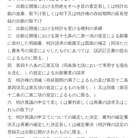
一 出願公開後における拒絶をすべき旨の査定若しくは特許出
願の放棄、取下げ若しくは却下又は特許権の存続期間の延長登
録の出願の取下げ
二 出願公開後における特許を受ける権利の承継
三 出願公開後における第十七条の二第一項の規定による願書
に添付した明細書、特許請求の範囲又は図面の補正（同項ただ
し書各号の規定によりしたものにあつては、誤訳訂正書の提出
によるものに限る。）
四 第四十八条の三第五項（同条第七項において準用する場合
を含む。）の規定による出願審査の請求
五 特許権の消滅（存続期間の満了によるもの及び第百十二条
第四項又は第五項の規定によるものを除く。）又は回復（第百
十二条の二第二項の規定によるものに限る。）
六 特許異議の申立て若しくは審判若しくは再審の請求又はこ
れらの取下げ
七 特許異議の申立てについての確定した決定、審判の確定審
決又は再審の確定した決定若しくは確定審決（特許権の設定の
登録又は出願公開がされたものに限る。）