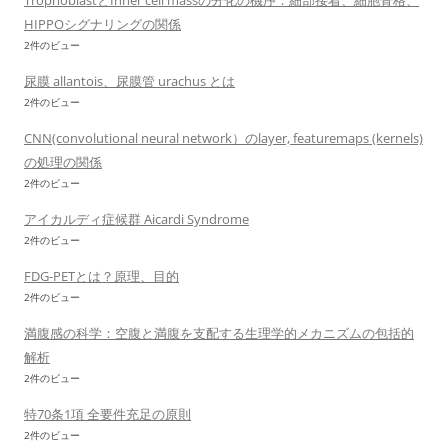
TrophoblastとInner cell massの分化の機序：細部接着、細胞骨格、
HIPPOシグナリングの関係
2件のビュー
尿膜 allantois、尿膜管 urachus とは
2件のビュー
CNN(convolutional neural network）のlayer, featuremaps (kernels)
の処理の関係
2件のビュー
アイカルディ症候群 Aicardi Syndrome
2件のビュー
FDG-PETとは？原理、目的
2件のビュー
満腹感の科学：空腹と満腹を支配する生理学的メカニズムの包括的
解析
2件のビュー
特70条1項 全要件充足の原則
2件のビュー