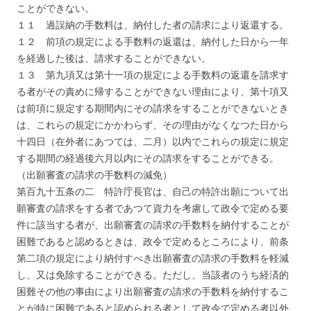
ことができない。
１１ 過誤納の手数料は、納付した者の請求により返還する。
１２ 前項の規定による手数料の返還は、納付した日から一年
を経過した後は、請求することができない。
１３ 第九項又は第十一項の規定による手数料の返還を請求す
る者がその責めに帰することができない理由により、第十項又
は前項に規定する期間内にその請求をすることができないとき
は、これらの規定にかかわらず、その理由がなくなつた日から
十四日（在外者にあつては、二月）以内でこれらの規定に規定
する期間の経過後六月以内にその請求をすることができる。
（出願審査の請求の手数料の減免）
第百九十五条の二 特許庁長官は、自己の特許出願について出
願審査の請求をする者であつて資力を考慮して政令で定める要
件に該当する者が、出願審査の請求の手数料を納付することが
困難であると認めるときは、政令で定めるところにより、前条
第二項の規定により納付すべき出願審査の請求の手数料を軽減
し、又は免除することができる。ただし、当該者のうち経済的
困難その他の事由により出願審査の請求の手数料を納付するこ
とが特に困難であると認められる者として政令で定める者以外