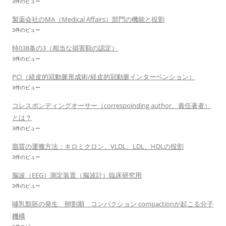
3件のビュー
製薬会社のMA（Medical Affairs）部門の機能と役割
3件のビュー
特038条の3（相当な損害額の認定）
3件のビュー
PCI（経皮的冠動脈形成術/経皮的冠動脈インターベンション）
3件のビュー
コレスポンディングオーサー（correspoinding author、責任著者）
とは？
3件のビュー
脂質の運搬方法：キロミクロン、VLDL、LDL、HDLの役割
3件のビュー
脳波（EEG）測定装置（脳波計）臨床研究用
3件のビュー
哺乳類胚の発生 卵割期 コンパクション compactionが起こる分子
機構