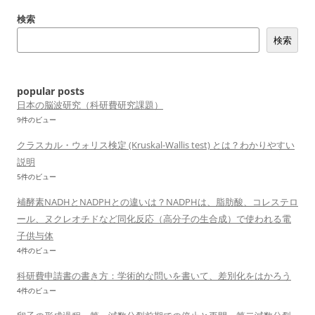
検索
検索
popular posts
日本の脳波研究（科研費研究課題）
9件のビュー
クラスカル・ウォリス検定 (Kruskal-Wallis test) とは？わかりやすい
説明
5件のビュー
補酵素NADHとNADPHとの違いは？NADPHは、脂肪酸、コレステロ
ール、ヌクレオチドなど同化反応（高分子の生合成）で使われる電
子供与体
4件のビュー
科研費申請書の書き方：学術的な問いを書いて、差別化をはかろう
4件のビュー