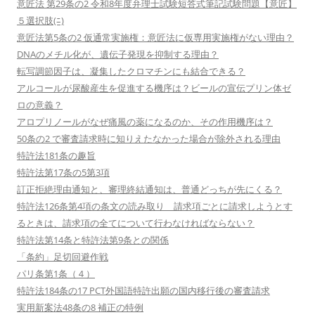
意匠法 第29条の2 令和8年度弁理士試験短答式筆記試験問題【意匠】
５選択肢(ﾆ)
意匠法第5条の2 仮通常実施権：意匠法に仮専用実施権がない理由？
DNAのメチル化が、遺伝子発現を抑制する理由？
転写調節因子は、凝集したクロマチンにも結合できる？
アルコールが尿酸産生を促進する機序は？ビールの宣伝プリン体ゼ
ロの意義？
アロプリノールがなぜ痛風の薬になるのか、その作用機序は？
50条の2 で審査請求時に知りえたなかった場合が除外される理由
特許法181条の趣旨
特許法第17条の5第3項
訂正拒絶理由通知と、審理終結通知は、普通どっちが先にくる？
特許法126条第4項の条文の読み取り 請求項ごとに請求しようとす
るときは、請求項の全てについて行わなければならない？
特許法第14条と特許法第9条との関係
「条約」足切回避作戦
パリ条第1条（４）
特許法184条の17 PCT外国語特許出願の国内移行後の審査請求
実用新案法48条の8 補正の特例