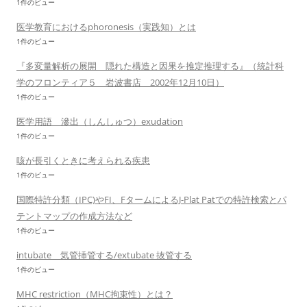
1件のビュー
医学教育におけるphoronesis（実践知）とは
1件のビュー
『多変量解析の展開 隠れた構造と因果を推定推理する』（統計科
学のフロンティア５ 岩波書店 2002年12月10日）
1件のビュー
医学用語 滲出（しんしゅつ）exudation
1件のビュー
咳が長引くときに考えられる疾患
1件のビュー
国際特許分類（IPC)やFI、FタームによるJ-Plat Patでの特許検索とパ
テントマップの作成方法など
1件のビュー
intubate 気管挿管する/extubate 抜管する
1件のビュー
MHC restriction（MHC拘束性）とは？