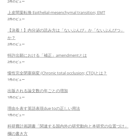
2件のビュー
上皮間葉転換 Epithelial-mesenchymal transition; EMT
2件のビュー
【決着！】内分泌の読み方は「ないぶんぴ」か「ないぶんぴつ」
か？
2件のビュー
特許出願における「補正」amendmentとは
2件のビュー
慢性完全閉塞病変 (Chronic total occlusion; CTO)とは？
1件のビュー
出版される論文数の年ごとの増加
1件のビュー
理由を表す英語表現due toの正しい用法
1件のビュー
科研費計画調書「関連する国内外の研究動向と本研究の位置づけ」
欄の書き方