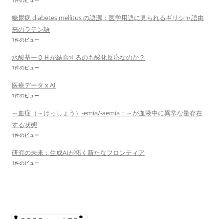
1件のビュー
糖尿病 diabetes mellitus の語源：医学用語に見られるギリシャ語由
来のラテン語
1件のビュー
水酸基ーＯＨが結合するのも酸化反応なのか？
1件のビュー
医療データ x AI
1件のビュー
～血症（～けっしょう）-emia/-aemia：～が血液中に異常な量存在
する状態
1件のビュー
研究の未来：生成AIが拓く新たなフロンティア
1件のビュー