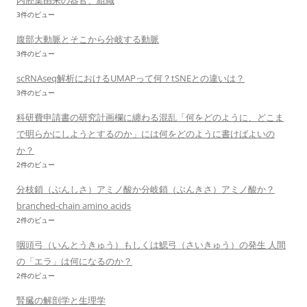
内胚葉由来の器官、組織
3件のビュー
腹部大動脈とそこから分岐する動脈
3件のビュー
scRNAseq解析におけるUMAPって何？tSNEとの違いは？
3件のビュー
科研費申請書の研究計画欄に纏わる混乱「何をどのように、どこま
で明らかにしようとするのか」には何をどのように書けばよいの
か？
2件のビュー
分枝鎖（ぶんしさ）アミノ酸か分岐鎖（ぶんきさ）アミノ酸か？
branched-chain amino acids
2件のビュー
咽頭弓（いんとうきゅう）もしくは鰓弓（さいきゅう）の発生 人間
の「エラ」は何になるのか？
2件のビュー
腎臓の解剖学と生理学