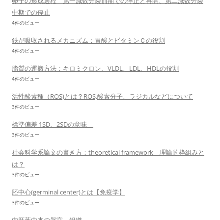
卵子の形成過程 第一減数分裂前期での停止と再開、第二減数分裂
中期での停止
4件のビュー
鉄が吸収されるメカニズム：胃酸とビタミンＣの役割
4件のビュー
脂質の運搬方法：キロミクロン、VLDL、LDL、HDLの役割
4件のビュー
活性酸素種（ROS)とは？ROS,酸素分子、ラジカルなどについて
3件のビュー
標準偏差 1SD、2SDの意味
3件のビュー
社会科学系論文の書き方：theoretical framework 理論的枠組みと
は？
3件のビュー
胚中心(germinal center)とは【免疫学】
3件のビュー