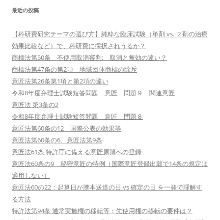
最近の投稿
【科研費研究テーマの選び方】純粋な臨床試験（単剤 vs. ２剤の治療
効果比較など）で、科研費に採択されうるか？
商標法第50条 不使用取消審判: 取消と無効の違い？
商標法第47条の第2項 地域団体商標の除斥
意匠法第26条第1項と第2項の違い
令和8年度弁理士試験短答問題 意匠 問題９ 関連意匠
意匠法 第3条の2
令和8年度弁理士試験短答問題 意匠 問題８
意匠法第60条の12 国際公表の効果等
意匠法第60条の6、意匠法第9条
意匠法61条 特許庁に備える意匠原簿への登録
意匠法60条の9 秘密意匠の特例（国際意匠登録出願で14条の規定は
適用しない）
意匠法60の22：起算日が謄本送達の日 vs 確定の日 を一発で理解す
る方法
特許法第94条 通常実施権の移転等：先使用権の移転の要件は？