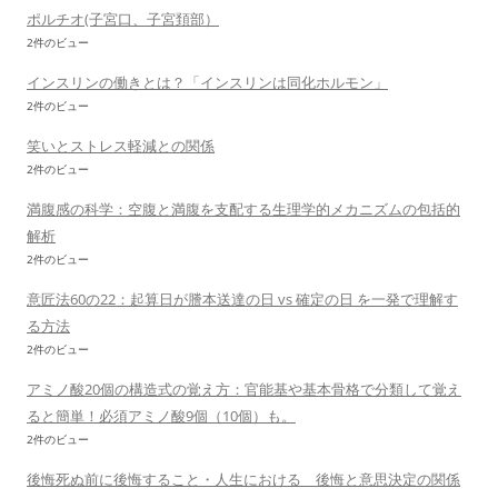
ポルチオ(子宮口、子宮頚部）
2件のビュー
インスリンの働きとは？「インスリンは同化ホルモン」
2件のビュー
笑いとストレス軽減との関係
2件のビュー
満腹感の科学：空腹と満腹を支配する生理学的メカニズムの包括的
解析
2件のビュー
意匠法60の22：起算日が謄本送達の日 vs 確定の日 を一発で理解す
る方法
2件のビュー
アミノ酸20個の構造式の覚え方：官能基や基本骨格で分類して覚え
ると簡単！必須アミノ酸9個（10個）も。
2件のビュー
後悔死ぬ前に後悔すること・人生における 後悔と意思決定の関係