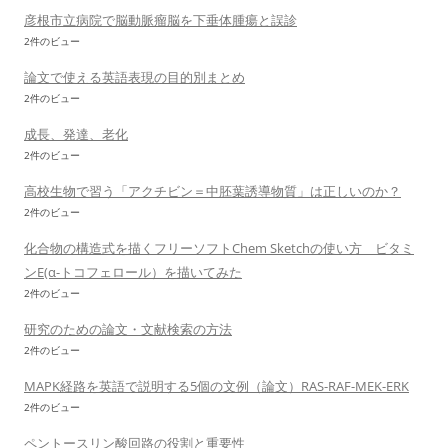
彦根市立病院で脳動脈瘤脳を下垂体腫瘍と誤診
2件のビュー
論文で使える英語表現の目的別まとめ
2件のビュー
成長、発達、老化
2件のビュー
高校生物で習う「アクチビン＝中胚葉誘導物質」は正しいのか？
2件のビュー
化合物の構造式を描くフリーソフトChem Sketchの使い方 ビタミ
ンE(α-トコフェロール）を描いてみた
2件のビュー
研究のための論文・文献検索の方法
2件のビュー
MAPK経路を英語で説明する5個の文例（論文）RAS-RAF-MEK-ERK
2件のビュー
ペントースリン酸回路の役割と重要性