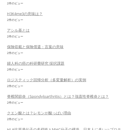
2件のビュー
H3K4me3の意味は？
2件のビュー
アシル基とは
2件のビュー
保険収載と保険償還：言葉の意味
2件のビュー
婦人科の癌の科研費研究 採択課題
2件のビュー
ロジスティック回帰分析（多変量解析）の実例
2件のビュー
脊椎関節炎（Spondyloarthritis）とは？強直性脊椎炎とは？
2件のビュー
クエン酸とは？レモンが酸っぱい理由
2件のビュー
HLA抗原遺伝子の多様性とMHC分子の構造 日本人に多いハプロタ