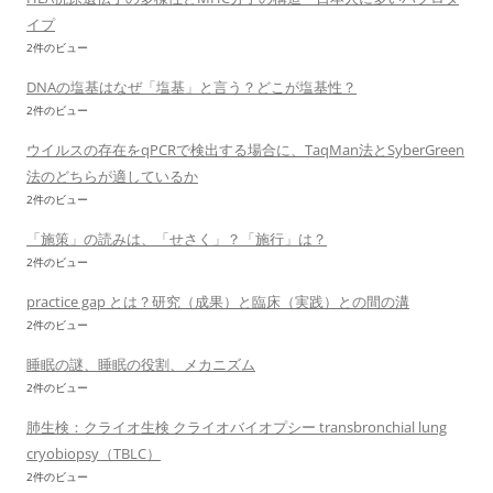
イプ
2件のビュー
DNAの塩基はなぜ「塩基」と言う？どこが塩基性？
2件のビュー
ウイルスの存在をqPCRで検出する場合に、TaqMan法とSyberGreen
法のどちらが適しているか
2件のビュー
「施策」の読みは、「せさく」？「施行」は？
2件のビュー
practice gap とは？研究（成果）と臨床（実践）との間の溝
2件のビュー
睡眠の謎、睡眠の役割、メカニズム
2件のビュー
肺生検：クライオ生検 クライオバイオプシー transbronchial lung
cryobiopsy（TBLC）
2件のビュー