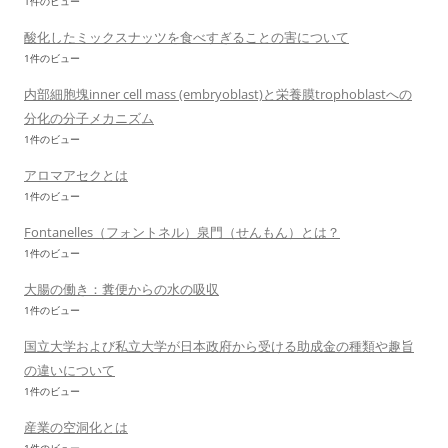
1件のビュー
酸化したミックスナッツを食べすぎることの害について
1件のビュー
内部細胞塊inner cell mass (embryoblast)と栄養膜trophoblastへの
分化の分子メカニズム
1件のビュー
アロマアセクとは
1件のビュー
Fontanelles（フォントネル）泉門（せんもん）とは？
1件のビュー
大腸の働き：糞便からの水の吸収
1件のビュー
国立大学および私立大学が日本政府から受ける助成金の種類や趣旨
の違いについて
1件のビュー
産業の空洞化とは