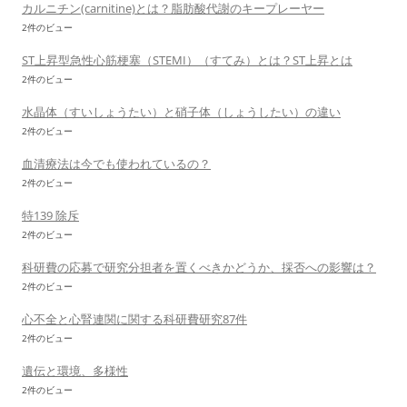
カルニチン(carnitine)とは？脂肪酸代謝のキープレーヤー
2件のビュー
ST上昇型急性心筋梗塞（STEMI）（すてみ）とは？ST上昇とは
2件のビュー
水晶体（すいしょうたい）と硝子体（しょうしたい）の違い
2件のビュー
血清療法は今でも使われているの？
2件のビュー
特139 除斥
2件のビュー
科研費の応募で研究分担者を置くべきかどうか、採否への影響は？
2件のビュー
心不全と心腎連関に関する科研費研究87件
2件のビュー
遺伝と環境、多様性
2件のビュー