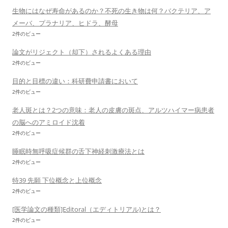
生物にはなぜ寿命があるのか？不死の生き物は何？バクテリア、ア
メーバ、プラナリア、ヒドラ、酵母
2件のビュー
論文がリジェクト（却下）されるよくある理由
2件のビュー
目的と目標の違い：科研費申請書において
2件のビュー
老人斑とは？2つの意味：老人の皮膚の斑点、アルツハイマー病患者
の脳へのアミロイド沈着
2件のビュー
睡眠時無呼吸症候群の舌下神経刺激療法とは
2件のビュー
特39 先願 下位概念と上位概念
2件のビュー
[医学論文の種類]Editoral（エディトリアル)とは？
2件のビュー