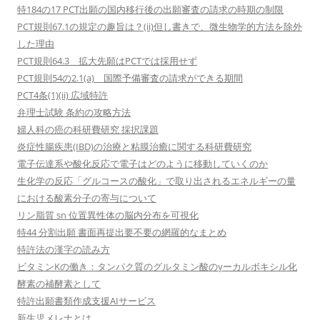
特184の17 PCT出願の国内移行後の出願審査の請求の時期の制限
PCT規則67.1の規定の趣旨は？(ii)但し書きで、微生物学的方法を除外
した理由
PCT規則64.3 拡大先願はPCTでは採用せず
PCT規則54の2.1(a) 国際予備審査の請求ができる期間
PCT4条(1)(ii) 広域特許
弁理士試験 条約の攻略方法
婦人科の癌の科研費研究 採択課題
炎症性腸疾患(IBD)の治療と粘膜治癒に関する科研費研究
電子伝達系や酸化反応で電子はどのように移動していくのか
生化学の反応「グルコースの酸化」で取り出されるエネルギーの量
における酸素分子の寄与について
リン脂質 sn 位置異性体の脳内分布を可視化
特44 分割出願 書面再提出要不要の網羅的なまとめ
特許法の漢字の読み方
ビタミンKの働き：タンパク質のグルタミン酸のγーカルボキシル化
酵素の補酵素として
特許出願書類作成支援AIサービス
新生児メレナとは