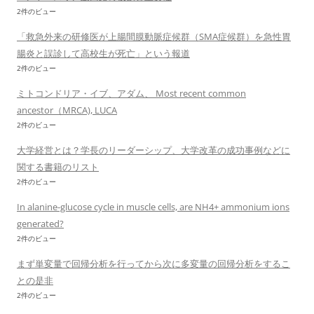
2件のビュー
「救急外来の研修医が上腸間膜動脈症候群（SMA症候群）を急性胃
腸炎と誤診して高校生が死亡」という報道
2件のビュー
ミトコンドリア・イブ、アダム、 Most recent common
ancestor（MRCA), LUCA
2件のビュー
大学経営とは？学長のリーダーシップ、大学改革の成功事例などに
関する書籍のリスト
2件のビュー
In alanine-glucose cycle in muscle cells, are NH4+ ammonium ions
generated?
2件のビュー
まず単変量で回帰分析を行ってから次に多変量の回帰分析をするこ
との是非
2件のビュー