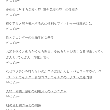
1件のビュー
寄生虫に対する免疫応答（II型免疫応答）の仕組み
1件のビュー
糖やアミノ酸を表示するのに便利なフィッシャー投影式とは
1件のビュー
性とジェンダーの生物学的な基盤
1件のビュー
お米を炊くと柔らかくなる理由、冷めると再び固くなる理由：αでん
ぷんとβでんぷん、糊化と老化
1件のビュー
なぜワクチンを打たないのか？子宮頸がんヒトパピローマウイルス
（HPV）ウイルス、新型コロナウイルスのワクチン忌避問題
1件のビュー
受精、卵割、最初の細胞分化のメカニズム
1件のビュー
肌の色と髪の色との関係