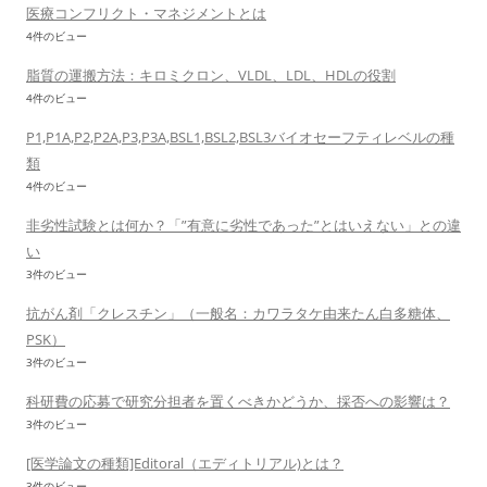
医療コンフリクト・マネジメントとは
4件のビュー
脂質の運搬方法：キロミクロン、VLDL、LDL、HDLの役割
4件のビュー
P1,P1A,P2,P2A,P3,P3A,BSL1,BSL2,BSL3バイオセーフティレベルの種
類
4件のビュー
非劣性試験とは何か？「”有意に劣性であった”とはいえない」との違
い
3件のビュー
抗がん剤「クレスチン」（一般名：カワラタケ由来たん白多糖体、
PSK）
3件のビュー
科研費の応募で研究分担者を置くべきかどうか、採否への影響は？
3件のビュー
[医学論文の種類]Editoral（エディトリアル)とは？
3件のビュー