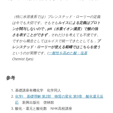
（特に水溶液系では）ブレンステッド・ローリーの定義
は今でも大切です。そもそも
ルイスによる定義はプロト
ンが関与しないので，pH（水素イオン濃度）で酸の強
さを表すことができず
，それだけを考えても不便です。
ですから概念としてはルイスで統一できたとしても，
ブ
レンステッド・ローリーが使える範疇ではこちらを使う
というのが実際です。(
一般性を高めた酸・塩基
Chemist Eyes)
参考
基礎講座有機化学 化学同人
化学I 基礎理解 第2部 物質の変化 第9章 酸化還元反
応
新興出版社 啓林館
酸化・還元と酸化数 NHK高校講座