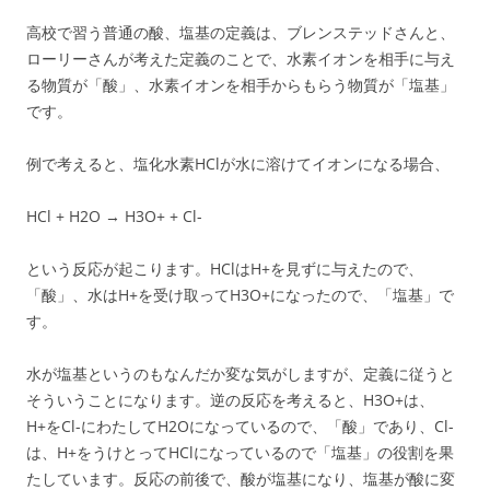
高校で習う普通の酸、塩基の定義は、ブレンステッドさんと、
ローリーさんが考えた定義のことで、水素イオンを相手に与え
る物質が「酸」、水素イオンを相手からもらう物質が「塩基」
です。
例で考えると、塩化水素HClが水に溶けてイオンになる場合、
HCl + H2O → H3O+ + Cl-
という反応が起こります。HClはH+を見ずに与えたので、
「酸」、水はH+を受け取ってH3O+になったので、「塩基」で
す。
水が塩基というのもなんだか変な気がしますが、定義に従うと
そういうことになります。逆の反応を考えると、H3O+は、
H+をCl-にわたしてH2Oになっているので、「酸」であり、Cl-
は、H+をうけとってHClになっているので「塩基」の役割を果
たしています。反応の前後で、酸が塩基になり、塩基が酸に変