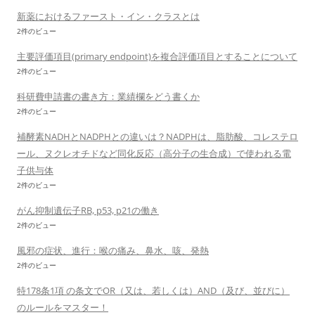
新薬におけるファースト・イン・クラスとは
2件のビュー
主要評価項目(primary endpoint)を複合評価項目とすることについて
2件のビュー
科研費申請書の書き方：業績欄をどう書くか
2件のビュー
補酵素NADHとNADPHとの違いは？NADPHは、脂肪酸、コレステロ
ール、ヌクレオチドなど同化反応（高分子の生合成）で使われる電
子供与体
2件のビュー
がん抑制遺伝子RB, p53, p21の働き
2件のビュー
風邪の症状、進行：喉の痛み、鼻水、咳、発熱
2件のビュー
特178条1項 の条文でOR（又は、若しくは）AND（及び、並びに）
のルールをマスター！