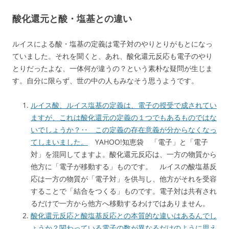
酸化還元と酸・塩基との違い
ルイスによる酸・塩基の定義は電子対のやりとりがもとになっ
ていました。それを聞くと、あれ、酸化還元反応も電子のやり
とりだったよな、一体何が違うの？という素朴な疑問が生じま
す。自分に限らず、世の中の人もみなそう思うようです。
ルイス酸、ルイス塩基の定義は、電子の授受で成されてい
ますが、これは酸化還元の定義の１つでもあるものではな
いでしょうか？‥ この定義の存在意義が分からなくなっ
てしまいました。
YAHOO!知恵袋 「電子」と「電子
対」を混同してますよ。酸化還元反応は、一方の物質から
他方に「電子が移動する」ものです。 ルイスの酸塩基反
応は一方の物質が「電子対」を供与し、他方がそれを受容
することで「結合をつくる」ものです。電子対は共有され
るだけで一方から他方へ移動するわけではありません。
酸化還元反応と酸塩基反応との本質的な違いはあるんでし
ょうか？関わっている電子の数が異なるだけのように思え