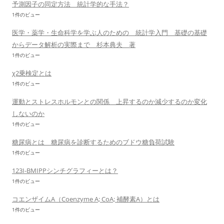
予測因子の同定方法 統計学的な手法？
1件のビュー
医学・薬学・生命科学を学ぶ人のための 統計学入門 基礎の基礎
からデータ解析の実際まで 杉本典夫 著
1件のビュー
χ2乗検定とは
1件のビュー
運動とストレスホルモンとの関係 上昇するのか減少するのか変化
しないのか
1件のビュー
糖尿病とは 糖尿病を診断するためのブドウ糖負荷試験
1件のビュー
123I-BMIPPシンチグラフィーとは？
1件のビュー
コエンザイムA（Coenzyme A; CoA; 補酵素A）とは
1件のビュー