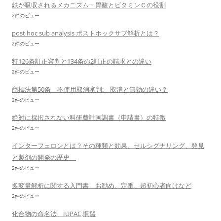
鉄が吸収されるメカニズム：胃酸とビタミンＣの役割
2件のビュー
post hoc sub analysis ポストホックサブ解析とは？
2件のビュー
特126条訂正審判と134条の2訂正の請求との違い
2件のビュー
商標法第50条 不使用取消審判: 取消と無効の違い？
2件のビュー
絶対に採択されない科研費計画調書（申請書）の特徴
2件のビュー
インターフェロンとは？その種類と効果、セルシグナリング、発見
と製剤の開発の歴史
2件のビュー
多変量解析に関する入門書 お勧め、定番、超初心者向けなど
2件のビュー
化合物の命名法 IUPAC,慣習