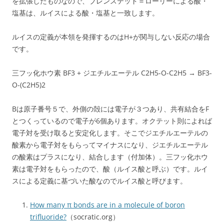
を拡張したものなので、ブレンステッド＝ローリーによる酸・
塩基は、ルイスによる酸・塩基と一致します。
ルイスの定義が本領を発揮するのはH+が関与しない反応の場合
です。
三フッ化ホウ素 BF3 + ジエチルエーテル C2H5-O-C2H5 → BF3-
O-(C2H5)2
Bは原子番号５で、外側の殻には電子が３つあり、共有結合をF
とつくっているので電子が6個あります。オクテット則によれば
電子対を受け取ると安定化します。そこでジエチルエーテルの
酸素から電子対をもらってマイナスになり、ジエチルエーテル
の酸素はプラスになり、結合します（付加体）。三フッ化ホウ
素は電子対をもらったので、酸（ルイス酸と呼ぶ）です。ルイ
スによる定義に基づいた酸なのでルイス酸と呼びます。
How many π bonds are in a molecule of boron
trifluoride?
（socratic.org）