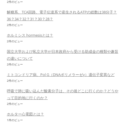
2件のビュー
解糖系、TCA回路、電子伝達系で産生されるATPの総数は38分子？
36？34？32？31？30？28？
2件のビュー
ホルミシス hormesisとは？
2件のビュー
国立大学および私立大学が日本政府から受ける助成金の種類や趣旨
の違いについて
2件のビュー
ミトコンドリア病、Pol G（DNAポリメラーゼγ）遺伝子変異など
2件のビュー
呼吸で肺に吸い込んだ酸素分子は、その後どこに行くのか？どうや
って目的地に行くのか？
2件のビュー
ホルター心電図とは？
1件のビュー