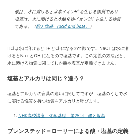
+
酸は、水に溶けると水素イオンH
を生じる物質であり、
–
塩基は、水に溶けると水酸化物イオンOH
を生じる物質
である。（
酸と塩基 （acid and base）
）
HClは水に溶けるとH+ とCl-になるので酸です。NaOHは水に溶
けるとNa+ とOH-になるので塩基です。この定義の方法だと、
水に溶ける物質に関してしか酸や塩基が定義できません。
塩基とアルカリは同じ？違う？
塩基とアルカリの言葉の違いに関してですが、塩基のうちで水
に溶ける性質を持つ物質をアルカリと呼びます。
NHK高校講座 化学基礎 第25回 酸と塩基
ブレンステッド＝ローリーによる酸・塩基の定義