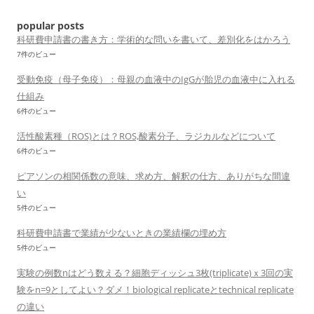
popular posts
科研費申請書の書き方：学術的な問いを書いて、差別化をはかろう
7件のビュー
受動免疫（母子免疫）：母親の血液中のIgGが胎児の血液中に入れる
仕組み
6件のビュー
活性酸素種（ROS)とは？ROS,酸素分子、ラジカルなどについて
6件のビュー
ピアソンの相関係数の意味、求め方、解釈の仕方、ありがちな間違
い
5件のビュー
科研費申請書で業績が少ないときの業績欄の埋め方
5件のビュー
実験の例数nはどう数える？細胞ディッシュ3枚(triplicate)ｘ3回の実
験をn=9としてよい？ダメ！biological replicateとtechnical replicate
の違い