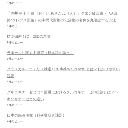
5件のビュー
「奥井 朝子 不倫（おくい あさこ ふりん）」クエン酸回路（TCA回
路/クレブス回路）の中間代謝物の化合物の名称を丸暗記する方法
5件のビュー
標準偏差 1SD、2SDの意味
5件のビュー
ラポールに関する研究（日本語の論文）
5件のビュー
クラスカル・ウォリス検定 (Kruskal-Wallis test) とは？わかりやすい
説明
4件のビュー
グルコキナーゼとは？肝臓におけるグルコキナーゼの役割とは？ヘ
キソキナーゼとの違い
4件のビュー
日本の脳波研究（科研費研究課題）
4件のビュー