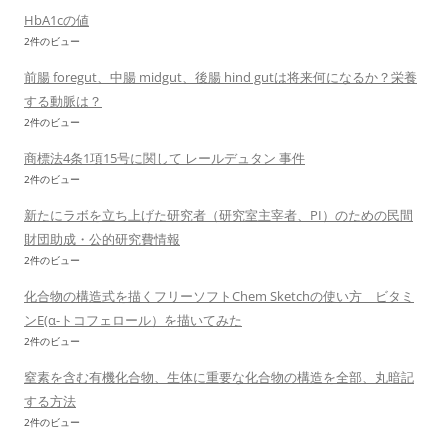
HbA1cの値
2件のビュー
前腸 foregut、中腸 midgut、後腸 hind gutは将来何になるか？栄養
する動脈は？
2件のビュー
商標法4条1項15号に関して レールデュタン 事件
2件のビュー
新たにラボを立ち上げた研究者（研究室主宰者、PI）のための民間
財団助成・公的研究費情報
2件のビュー
化合物の構造式を描くフリーソフトChem Sketchの使い方 ビタミ
ンE(α-トコフェロール）を描いてみた
2件のビュー
窒素を含む有機化合物、生体に重要な化合物の構造を全部、丸暗記
する方法
2件のビュー