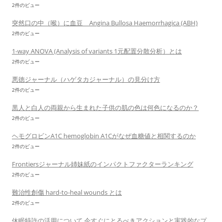
2件のビュー
突然口の中（喉）に血豆 Angina Bullosa Haemorrhagica (ABH)
2件のビュー
1-way ANOVA (Analysis of variants 1元配置分散分析）とは
2件のビュー
悪徳ジャーナル（ハゲタカジャーナル）の見分け方
2件のビュー
黒人と白人の両親から生まれた子供の肌の色は何色になるのか？
2件のビュー
ヘモグロビンA1C hemoglobin A1Cがなぜ血糖値と相関するのか
2件のビュー
Frontiersジャーナル姉妹紙のインパクトファクターランキング
2件のビュー
難治性創傷 hard-to-heal wounds とは
2件のビュー
休眠特許の活用について 今すぐにとるべきアクションと実践的なプ