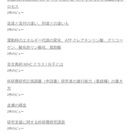
ロセス
2件のビュー
送達と送付の違い、到達との違いも
2件のビュー
運動時のエネルギー代謝の変化 ATP,クレアチンリン酸、グリコー
ゲン、酸化的リン酸化、脂肪酸
2件のビュー
非古典的 MHC クラス I 分子とは
2件のビュー
科研費研究計画調書（申請書）研究者の遂行能力（業績欄）の書き
方
2件のビュー
皮膚の構造
2件のビュー
研究支援に関する科研費研究課題
2件のビュー