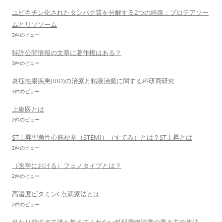
ユビキチン化されたタンパク質を分解する2つの経路：プロテアソー
ムとリソソーム
3件のビュー
特許公開情報の文章に著作権はある？
3件のビュー
炎症性腸疾患(IBD)の治療と粘膜治癒に関する科研費研究
3件のビュー
上級医とは
2件のビュー
ST上昇型急性心筋梗塞（STEMI）（すてみ）とは？ST上昇とは
2件のビュー
（医学における）フェノタイプとは？
2件のビュー
高濃度ビタミンC点滴療法とは
2件のビュー