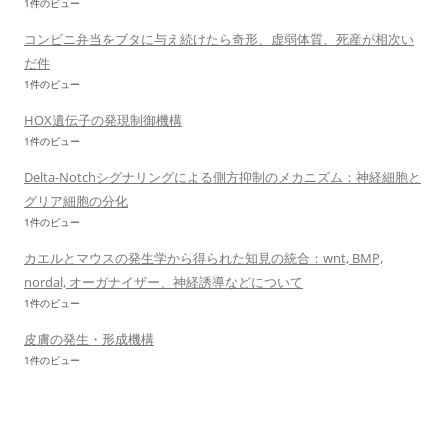
1件のビュー
コンビニ弁当をブタに与え続けたら奇形、虚弱体質、死産が相次い
だ件
1件のビュー
HOX遺伝子の発現制御機構
1件のビュー
Delta-Notchシグナリングによる側方抑制のメカニズム：神経細胞と
グリア細胞の分化
1件のビュー
カエルとマウスの発生学から得られた知見の統合：wnt, BMP,
nordal, オーガナイザー、神経誘導などについて
1件のビュー
皮膚の発生・形成機構
1件のビュー