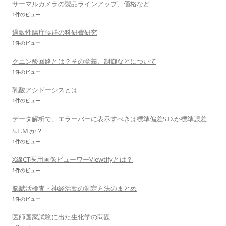
サーマルカメラの製品ラインアップ、価格など
1件のビュー
過敏性腸症候群の科研費研究
1件のビュー
クエン酸回路とは？その意義、制御などについて
1件のビュー
乳酸アシドーシスとは
1件のビュー
データ解析で、エラーバーに表示すべきは標準偏差S.D.か標準誤差
S.E.M.か？
1件のビュー
X線CT医用画像ビューワーViewtifyとは？
1件のビュー
脳賦活検査・神経活動の測定方法のまとめ
1件のビュー
医師国家試験に出た生化学の問題