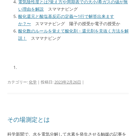
電気陰性度とは?覚え方や周期表での大小/希ガスの値が無
い理由を解説
スママナビング
酸化還元と酸塩基反応の定義〜1行で解答出来ます
か？〜
スママナビング 陽子の授受か電子の授受か
酸化数のルールを覚えて酸化剤・還元剤を見抜く方法を解
説！
スママナビング
カテゴリー:
化学
| 投稿日:
2023年2月26日
|
その場測定とは
科学新聞で、水を電気分解して水素を発生させる触媒の記事を