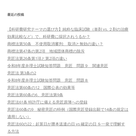
最近の投稿
【科研費研究テーマの選び方】純粋な臨床試験（単剤 vs. ２剤の治療
効果比較など）で、科研費に採択されうるか？
商標法第50条 不使用取消審判: 取消と無効の違い？
商標法第47条の第2項 地域団体商標の除斥
意匠法第26条第1項と第2項の違い
令和8年度弁理士試験短答問題 意匠 問題９ 関連意匠
意匠法 第3条の2
令和8年度弁理士試験短答問題 意匠 問題８
意匠法第60条の12 国際公表の効果等
意匠法第60条の6、意匠法第9条
意匠法61条 特許庁に備える意匠原簿への登録
意匠法60条の9 秘密意匠の特例（国際意匠登録出願で14条の規定は
適用しない）
意匠法60の22：起算日が謄本送達の日 vs 確定の日 を一発で理解す
る方法