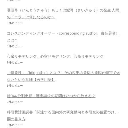
咽頭弓（いんとうきゅう）もしくは鰓弓（さいきゅう）の発生 人間
の「エラ」は何になるのか？
3件のビュー
コレスポンディングオーサー（correspoinding author、責任著者）
とは？
3件のビュー
心臓リモデリング、心室リモデリング、心筋リモデリング
3件のビュー
「特発性」（idiopathic）とは？ その疾患の発症の原因が特定でき
ないという意味【医学用語】
3件のビュー
特044 分割出願、審査請求の期間はいつから数える？
3件のビュー
科研費計画調書「関連する国内外の研究動向と本研究の位置づけ」
欄の書き方
3件のビュー