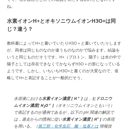
ね。
水素イオンH+とオキソニウムイオンH3O+は同
じ？違う？
教科書によってH+と書いていたりH3O＋と書いていたりします
が、両者は同じものなのか違うものなのかで悩みます。結論を
いうと同じものだそうです。H+（プロトン、陽子）は水の中で
陽子としては存在できなくてかならずH3O＋の形になっている
ようです。しかし、いちいちH3O+と書くのが大変なので、省
略してH+と表記することが一般的だそう。
＋
水溶液における
水素イオン濃度
[ H
]
は，
ヒドロニウ
＋
ムイオン濃度
[ H
O
]
（オキソニウムイオンともいう）
3
で表記するのが通例であるが，以下の pH 関連の解説で
+
は，過去からの慣例に従い
水素イオン濃度
[ H
]
の表現
を用いる。（
第三部：化学反応 酸・塩基とは
情報技