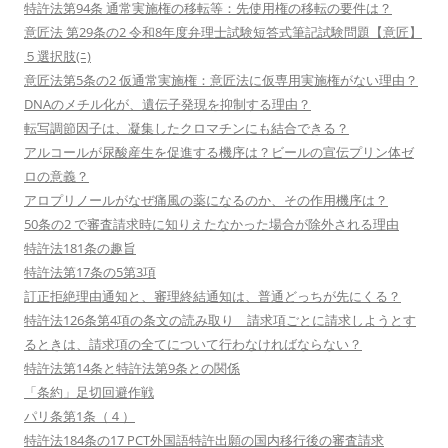
特許法第94条 通常実施権の移転等：先使用権の移転の要件は？
意匠法 第29条の2 令和8年度弁理士試験短答式筆記試験問題【意匠】
５選択肢(ﾆ)
意匠法第5条の2 仮通常実施権：意匠法に仮専用実施権がない理由？
DNAのメチル化が、遺伝子発現を抑制する理由？
転写調節因子は、凝集したクロマチンにも結合できる？
アルコールが尿酸産生を促進する機序は？ビールの宣伝プリン体ゼ
ロの意義？
アロプリノールがなぜ痛風の薬になるのか、その作用機序は？
50条の2 で審査請求時に知りえたなかった場合が除外される理由
特許法181条の趣旨
特許法第17条の5第3項
訂正拒絶理由通知と、審理終結通知は、普通どっちが先にくる？
特許法126条第4項の条文の読み取り 請求項ごとに請求しようとす
るときは、請求項の全てについて行わなければならない？
特許法第14条と特許法第9条との関係
「条約」足切回避作戦
パリ条第1条（４）
特許法184条の17 PCT外国語特許出願の国内移行後の審査請求