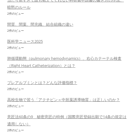
当たり前すぎて誰も教えてくれない科研費申請書の書き方の作法、
暗黙のルール
2件のビュー
間質、間葉、間充織、結合組織の違い
2件のビュー
医科学ニュース2025
2件のビュー
肺循環動態（pulmonary hemodynamics）、右心カテーテル検査
（Right Heart Catheterization）とは？
2件のビュー
プレアルブミンとは？どんな評価指標？
2件のビュー
高校生物で習う「アクチビン＝中胚葉誘導物質」は正しいのか？
2件のビュー
意匠法60条の9 秘密意匠の特例（国際意匠登録出願で14条の規定は
適用しない）
2件のビュー