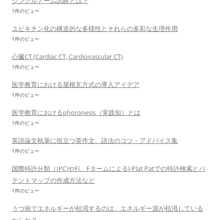
シングルアーム試験とは？
1件のビュー
ユビキチン化の構造的な多様性とそれらの多彩な生理作用
1件のビュー
心臓CT (Cardiac CT, Cardiovascular CT)
1件のビュー
医学教育における屋根瓦方式の導入アイデア
1件のビュー
医学教育におけるphoronesis（実践知）とは
1件のビュー
英語論文執筆に役立つ英作文、語法のコツ・アドバイス集
1件のビュー
国際特許分類（IPC)やFI、FタームによるJ-Plat Patでの特許検索とパ
テントマップの作成方法など
1件のビュー
うつ病でエネルギーが枯渇するのは、エネルギー源が枯渇している