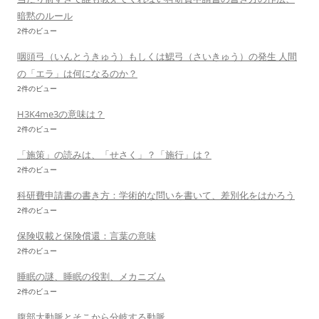
暗黙のルール
2件のビュー
咽頭弓（いんとうきゅう）もしくは鰓弓（さいきゅう）の発生 人間
の「エラ」は何になるのか？
2件のビュー
H3K4me3の意味は？
2件のビュー
「施策」の読みは、「せさく」？「施行」は？
2件のビュー
科研費申請書の書き方：学術的な問いを書いて、差別化をはかろう
2件のビュー
保険収載と保険償還：言葉の意味
2件のビュー
睡眠の謎、睡眠の役割、メカニズム
2件のビュー
腹部大動脈とそこから分岐する動脈