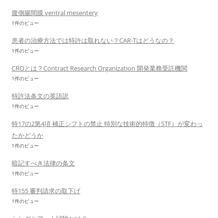
腹側腸間膜 ventral mesentery
1件のビュー
患者の治療方法では特許は取れない？CAR-Tはどうなの？
1件のビュー
CROとは？Contract Research Organization 開発業務受託機関
1件のビュー
特許法条文の英語訳
1件のビュー
特17の2第4項 補正シフトの禁止 特別な技術的特徴（STF）が変わっ
たかどうか
1件のビュー
暗記すべき法律の条文
1件のビュー
特155 審判請求の取下げ
1件のビュー