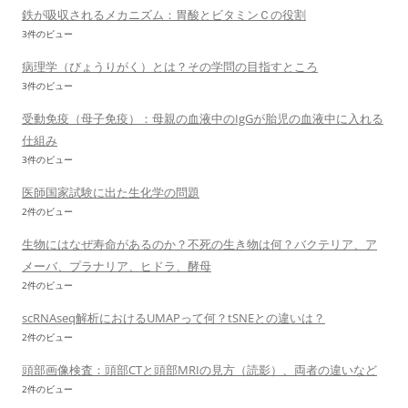
鉄が吸収されるメカニズム：胃酸とビタミンＣの役割
3件のビュー
病理学（びょうりがく）とは？その学問の目指すところ
3件のビュー
受動免疫（母子免疫）：母親の血液中のIgGが胎児の血液中に入れる
仕組み
3件のビュー
医師国家試験に出た生化学の問題
2件のビュー
生物にはなぜ寿命があるのか？不死の生き物は何？バクテリア、ア
メーバ、プラナリア、ヒドラ、酵母
2件のビュー
scRNAseq解析におけるUMAPって何？tSNEとの違いは？
2件のビュー
頭部画像検査：頭部CTと頭部MRIの見方（読影）、両者の違いなど
2件のビュー