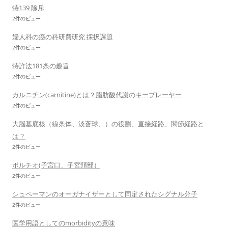
特139 除斥
2件のビュー
婦人科の癌の科研費研究 採択課題
2件のビュー
特許法181条の趣旨
2件のビュー
カルニチン(carnitine)とは？脂肪酸代謝のキープレーヤー
2件のビュー
大脳基底核（線条体、淡蒼球、）の役割、直接経路、関節経路と
は？
2件のビュー
ポルチオ(子宮口、子宮頚部）
2件のビュー
シュペーマンのオーガナイザーとして同定されたシグナル分子
2件のビュー
医学用語としてのmorbidityの意味