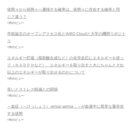
状態ｎから状態ｎへ遷移する確率は、状態ｎに存在する確率と同
じ？違う？
1件のビュー
学術論文のオープンアクセス化とJAIRO Cloudと大学の機関リポジト
リ
1件のビュー
エネルギー貯蔵（脂肪酸合成など）の化学反応にエネルギーを使っ
て（ＮＡＤＰＨなど）、エネルギーを取り出すときにちゃんとそれ
以上のエネルギーが取り出せるのかについて
1件のビュー
笑いとストレス軽減との関係
1件のビュー
～血症（～けっしょう）-emia/-aemia：～が血液中に異常な量存在
する状態
1件のビュー