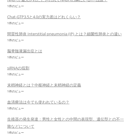
1件のビュー
Chat-GTP3.5と4.0の実力差はどれくらい？
1件のビュー
間質性肺炎 Interstitial pneumonia (IP) とは？細菌性肺炎との違い
1件のビュー
脳脊髄液漏出症とは
1件のビュー
siRNAの役割
1件のビュー
末梢神経とは？中枢神経と末梢神経の定義
1件のビュー
血清療法は今でも使われているの？
1件のビュー
生殖器の発生発達：男性と女性との中間の表現型、遺伝型との不一
致などについて
1件のビュー