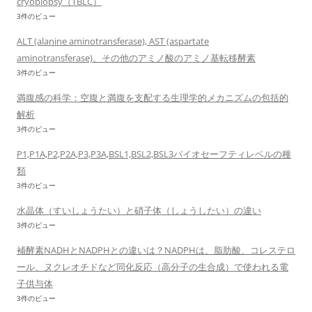
cryobiopsy（TBLC）
3件のビュー
ALT (alanine aminotransferase), AST (aspartate
aminotransferase)、その他のアミノ酸のアミノ基転移酵素
3件のビュー
満腹感の科学：空腹と満腹を支配する生理学的メカニズムの包括的
解析
3件のビュー
P1,P1A,P2,P2A,P3,P3A,BSL1,BSL2,BSL3バイオセーフティレベルの種
類
3件のビュー
水晶体（すいしょうたい）と硝子体（しょうしたい）の違い
3件のビュー
補酵素NADHとNADPHとの違いは？NADPHは、脂肪酸、コレステロ
ール、ヌクレオチドなど同化反応（高分子の生合成）で使われる電
子供与体
3件のビュー