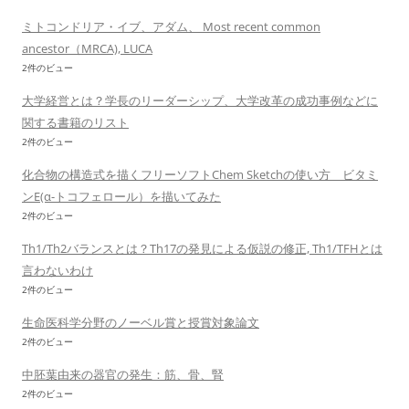
ミトコンドリア・イブ、アダム、 Most recent common
ancestor（MRCA), LUCA
2件のビュー
大学経営とは？学長のリーダーシップ、大学改革の成功事例などに
関する書籍のリスト
2件のビュー
化合物の構造式を描くフリーソフトChem Sketchの使い方 ビタミ
ンE(α-トコフェロール）を描いてみた
2件のビュー
Th1/Th2バランスとは？Th17の発見による仮説の修正, Th1/TFHとは
言わないわけ
2件のビュー
生命医科学分野のノーベル賞と授賞対象論文
2件のビュー
中胚葉由来の器官の発生：筋、骨、腎
2件のビュー