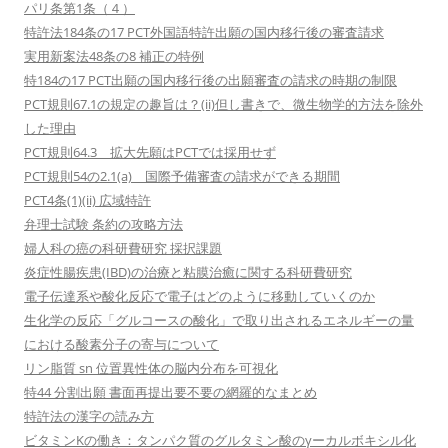
パリ条第1条（４）
特許法184条の17 PCT外国語特許出願の国内移行後の審査請求
実用新案法48条の8 補正の特例
特184の17 PCT出願の国内移行後の出願審査の請求の時期の制限
PCT規則67.1の規定の趣旨は？(ii)但し書きで、微生物学的方法を除外
した理由
PCT規則64.3 拡大先願はPCTでは採用せず
PCT規則54の2.1(a) 国際予備審査の請求ができる期間
PCT4条(1)(ii) 広域特許
弁理士試験 条約の攻略方法
婦人科の癌の科研費研究 採択課題
炎症性腸疾患(IBD)の治療と粘膜治癒に関する科研費研究
電子伝達系や酸化反応で電子はどのように移動していくのか
生化学の反応「グルコースの酸化」で取り出されるエネルギーの量
における酸素分子の寄与について
リン脂質 sn 位置異性体の脳内分布を可視化
特44 分割出願 書面再提出要不要の網羅的なまとめ
特許法の漢字の読み方
ビタミンKの働き：タンパク質のグルタミン酸のγーカルボキシル化