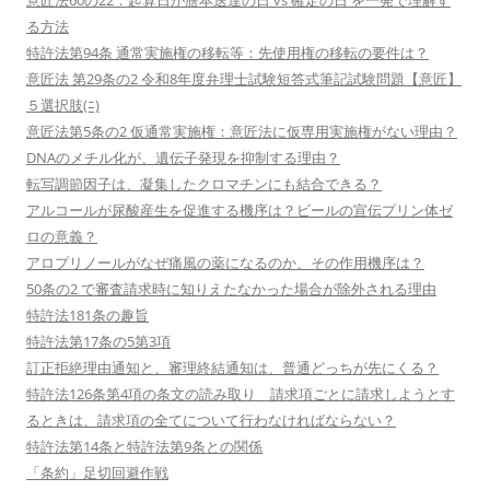
意匠法60の22：起算日が謄本送達の日 vs 確定の日 を一発で理解す
る方法
特許法第94条 通常実施権の移転等：先使用権の移転の要件は？
意匠法 第29条の2 令和8年度弁理士試験短答式筆記試験問題【意匠】
５選択肢(ﾆ)
意匠法第5条の2 仮通常実施権：意匠法に仮専用実施権がない理由？
DNAのメチル化が、遺伝子発現を抑制する理由？
転写調節因子は、凝集したクロマチンにも結合できる？
アルコールが尿酸産生を促進する機序は？ビールの宣伝プリン体ゼ
ロの意義？
アロプリノールがなぜ痛風の薬になるのか、その作用機序は？
50条の2 で審査請求時に知りえたなかった場合が除外される理由
特許法181条の趣旨
特許法第17条の5第3項
訂正拒絶理由通知と、審理終結通知は、普通どっちが先にくる？
特許法126条第4項の条文の読み取り 請求項ごとに請求しようとす
るときは、請求項の全てについて行わなければならない？
特許法第14条と特許法第9条との関係
「条約」足切回避作戦