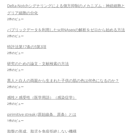
Delta-Notchシグナリングによる側方抑制のメカニズム：神経細胞と
グリア細胞の分化
2件のビュー
パブリックデータを利用したscRNAseqの解析をゼロから始める方法
2件のビュー
特許法第17条の5第3項
2件のビュー
研究のための論文・文献検索の方法
2件のビュー
黒人と白人の両親から生まれた子供の肌の色は何色になるのか？
2件のビュー
感性と感受性（医学用語）（感染症学）
2件のビュー
pirimitive streak (原始線条、原条）とは
1件のビュー
胎盤の形成、胎児を免疫拒絶しない機構