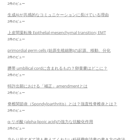
2件のビュー
生成AIが共感的なコミュニケーションに長けている理由
2件のビュー
上皮間葉転換 Epithelial-mesenchymal transition; EMT
2件のビュー
primordial germ cells (始原生殖細胞)の起源、移動、分化
2件のビュー
臍帯 umbllical cordに含まれるもの？卵黄嚢はどこに？
2件のビュー
特許出願における「補正」amendmentとは
2件のビュー
脊椎関節炎（Spondyloarthritis）とは？強直性脊椎炎とは？
2件のビュー
α-リポ酸 (alpha-lipoic acid)の強力な抗酸化作用
2件のビュー
当たり前すぎて誰も教えてくれない科研費申請書の書き方の作法、