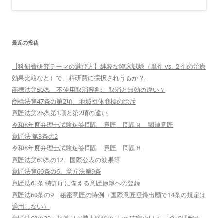
最近の投稿
【科研費研究テーマの選び方】純粋な臨床試験（単剤 vs. ２剤の治療
効果比較など）で、科研費に採択されうるか？
商標法第50条 不使用取消審判: 取消と無効の違い？
商標法第47条の第2項 地域団体商標の除斥
意匠法第26条第1項と第2項の違い
令和8年度弁理士試験短答問題 意匠 問題９ 関連意匠
意匠法 第3条の2
令和8年度弁理士試験短答問題 意匠 問題８
意匠法第60条の12 国際公表の効果等
意匠法第60条の6、意匠法第9条
意匠法61条 特許庁に備える意匠原簿への登録
意匠法60条の9 秘密意匠の特例（国際意匠登録出願で14条の規定は
適用しない）