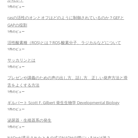
からか？
1件のビュー
rasの活性のオンとオフはどのように制御されているのか？GEFと
GAPの役割
1件のビュー
活性酸素種（ROS)とは？ROS,酸素分子、ラジカルなどについて
1件のビュー
サッカリンとは
1件のビュー
プレゼンや講義のための声の出し方、話し方 正しい発声方法と滑
舌をよくする方法
1件のビュー
ギルバート Scott F. Gilbert 発生生物学 Developmental Biology
1件のビュー
泌尿器・生殖器系の発生
1件のビュー
NAD+が還元されたときの式でNADHの隣にいるH+は誰？