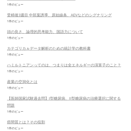
1件のビュー
受精後3週目 中胚葉誘導、原始線条、AEVなどのシグナリング
1件のビュー
頭の良さ、論理的思考能力、国語力について
1件のビュー
カテゴリカㇽデータ解析のための統計学の教科書
1件のビュー
ハミルトニアンってのは、つまりは全エネルギーの演算子のこと？
1件のビュー
産業の空洞化とは
1件のビュー
【医師国家試験過去問】I型糖尿病、II型糖尿病の治療選択に関する
問題
1件のビュー
癌間質とは？その役割
1件のビュー