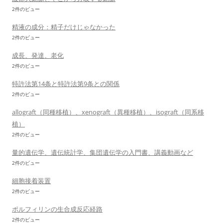
2件のビュー
精液の成分：精子だけじゃなかった
2件のビュー
成長、発達、老化
2件のビュー
特許法第14条と特許法第9条との関係
2件のビュー
allograft（同種移植）、xenograft（異種移植）、isograft（同系移
植）
2件のビュー
量的遺伝学、遺伝統計学、集団遺伝学の入門書、講義動画など
2件のビュー
細胞接着装置
2件のビュー
ポルフィリンの生合成反応経路
2件のビュー