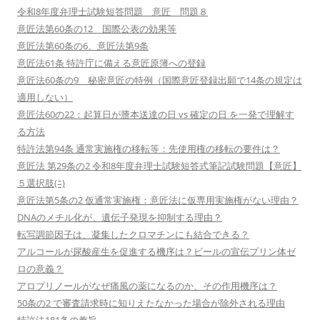
令和8年度弁理士試験短答問題 意匠 問題８
意匠法第60条の12 国際公表の効果等
意匠法第60条の6、意匠法第9条
意匠法61条 特許庁に備える意匠原簿への登録
意匠法60条の9 秘密意匠の特例（国際意匠登録出願で14条の規定は
適用しない）
意匠法60の22：起算日が謄本送達の日 vs 確定の日 を一発で理解す
る方法
特許法第94条 通常実施権の移転等：先使用権の移転の要件は？
意匠法 第29条の2 令和8年度弁理士試験短答式筆記試験問題【意匠】
５選択肢(ﾆ)
意匠法第5条の2 仮通常実施権：意匠法に仮専用実施権がない理由？
DNAのメチル化が、遺伝子発現を抑制する理由？
転写調節因子は、凝集したクロマチンにも結合できる？
アルコールが尿酸産生を促進する機序は？ビールの宣伝プリン体ゼ
ロの意義？
アロプリノールがなぜ痛風の薬になるのか、その作用機序は？
50条の2 で審査請求時に知りえたなかった場合が除外される理由