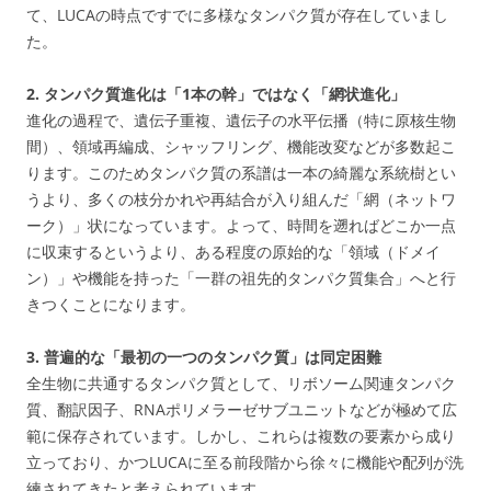
て、LUCAの時点ですでに多様なタンパク質が存在していまし
た。
2. タンパク質進化は「1本の幹」ではなく「網状進化」
進化の過程で、遺伝子重複、遺伝子の水平伝播（特に原核生物
間）、領域再編成、シャッフリング、機能改変などが多数起こ
ります。このためタンパク質の系譜は一本の綺麗な系統樹とい
うより、多くの枝分かれや再結合が入り組んだ「網（ネットワ
ーク）」状になっています。よって、時間を遡ればどこか一点
に収束するというより、ある程度の原始的な「領域（ドメイ
ン）」や機能を持った「一群の祖先的タンパク質集合」へと行
きつくことになります。
3. 普遍的な「最初の一つのタンパク質」は同定困難
全生物に共通するタンパク質として、リボソーム関連タンパク
質、翻訳因子、RNAポリメラーゼサブユニットなどが極めて広
範に保存されています。しかし、これらは複数の要素から成り
立っており、かつLUCAに至る前段階から徐々に機能や配列が洗
練されてきたと考えられています。