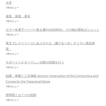
大学
1件のビュー
成長、発達、老化
1件のビュー
カラー化電子ペーパー富士通QUADERNO、その他の類似ガジェット
1件のビュー
英文プレスリリースにありがちな（避けるべき）チャラい英語表
現
1件のビュー
サポートベクターマシン分類や回帰を行う
1件のビュー
結膜・角膜と三叉神経 Sensory Innervation of the Conjunctiva and
Cornea by the Trigeminal Nerve
1件のビュー
癌間質とは？その役割
1件のビュー