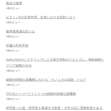
最近の進展
1件のビュー
ビタミンKの生理作用、生体における役割とは？
1件のビュー
脳脊髄液漏出症とは
1件のビュー
肝臓の外科手術
1件のビュー
Delta-Notchシグナリングによる側方抑制のメカニズム：神経細胞と
グリア細胞の分化
1件のビュー
細胞内情報伝達機構における「カノニカル経路」とは？
1件のビュー
TFG-βスーパーファミリーの細胞内情報伝達機構
1件のビュー
研究医への道：研究医を養成する制度・大学入試に受験制度がある