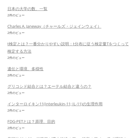
日本の大学の数、一覧
2件のビュー
Charles A. Janeway（チャールズ・ジェインウェイ）
2件のビュー
t検定とは？一番分かりやすい説明：t分布に従う検定量Tをつくって
検定する方法
2件のビュー
遺伝と環境、多様性
2件のビュー
グリコシド結合とは？エーテル結合と違うの？
2件のビュー
インターロイキン11(Interleukin-11; IL-11)の生理作用
2件のビュー
FDG-PETとは？原理、目的
2件のビュー