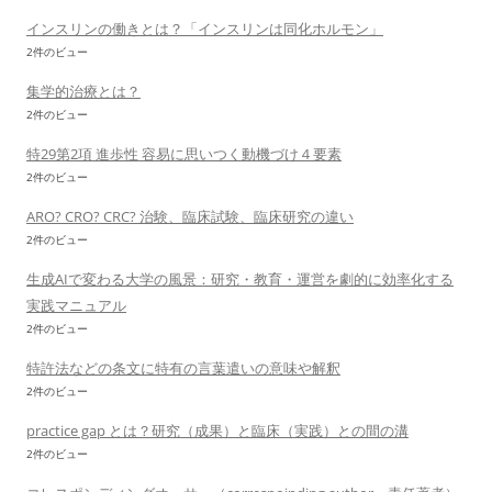
インスリンの働きとは？「インスリンは同化ホルモン」
2件のビュー
集学的治療とは？
2件のビュー
特29第2項 進歩性 容易に思いつく動機づけ４要素
2件のビュー
ARO? CRO? CRC? 治験、臨床試験、臨床研究の違い
2件のビュー
生成AIで変わる大学の風景：研究・教育・運営を劇的に効率化する
実践マニュアル
2件のビュー
特許法などの条文に特有の言葉遣いの意味や解釈
2件のビュー
practice gap とは？研究（成果）と臨床（実践）との間の溝
2件のビュー