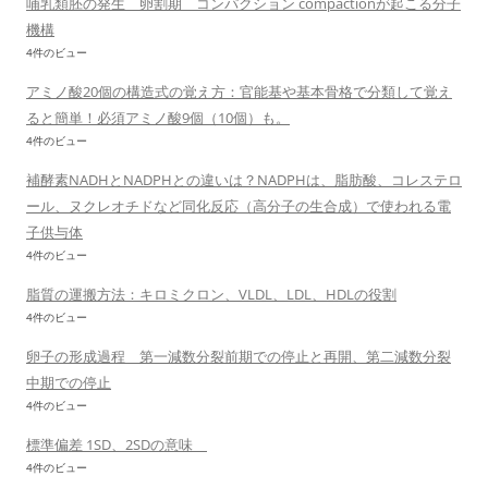
哺乳類胚の発生 卵割期 コンパクション compactionが起こる分子
機構
4件のビュー
アミノ酸20個の構造式の覚え方：官能基や基本骨格で分類して覚え
ると簡単！必須アミノ酸9個（10個）も。
4件のビュー
補酵素NADHとNADPHとの違いは？NADPHは、脂肪酸、コレステロ
ール、ヌクレオチドなど同化反応（高分子の生合成）で使われる電
子供与体
4件のビュー
脂質の運搬方法：キロミクロン、VLDL、LDL、HDLの役割
4件のビュー
卵子の形成過程 第一減数分裂前期での停止と再開、第二減数分裂
中期での停止
4件のビュー
標準偏差 1SD、2SDの意味
4件のビュー