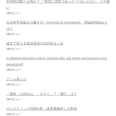
非劣性試験とは何か？「”有意に劣性であった”とはいえない」との違
い
2件のビュー
社会科学系論文の書き方：theoretical framework 理論的枠組みと
は？
2件のビュー
論文で使える英語表現の目的別まとめ
2件のビュー
In alanine-glucose cycle in muscle cells, are NH4+ ammonium ions
generated?
2件のビュー
アシル基とは
2件のビュー
「施策」の読みは、「せさく」？「施行」は？
2件のビュー
ロジスティック回帰分析（多変量解析）の実例
2件のビュー