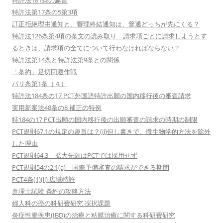
特許法181条の趣旨
特許法第17条の5第3項
訂正拒絶理由通知と、審理終結通知は、普通どっちが先にくる？
特許法126条第4項の条文の読み取り 請求項ごとに請求しようとす
るときは、請求項の全てについて行わなければならない？
特許法第14条と特許法第9条との関係
「条約」足切回避作戦
パリ条第1条（４）
特許法184条の17 PCT外国語特許出願の国内移行後の審査請求
実用新案法48条の8 補正の特例
特184の17 PCT出願の国内移行後の出願審査の請求の時期の制限
PCT規則67.1の規定の趣旨は？(ii)但し書きで、微生物学的方法を除外
した理由
PCT規則64.3 拡大先願はPCTでは採用せず
PCT規則54の2.1(a) 国際予備審査の請求ができる期間
PCT4条(1)(ii) 広域特許
弁理士試験 条約の攻略方法
婦人科の癌の科研費研究 採択課題
炎症性腸疾患(IBD)の治療と粘膜治癒に関する科研費研究