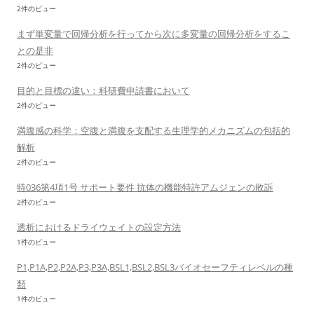
2件のビュー
まず単変量で回帰分析を行ってから次に多変量の回帰分析をするこ
との是非
2件のビュー
目的と目標の違い：科研費申請書において
2件のビュー
満腹感の科学：空腹と満腹を支配する生理学的メカニズムの包括的
解析
2件のビュー
特036第4項1号 サポート要件 抗体の機能特許アムジェンの敗訴
2件のビュー
透析におけるドライウェイトの設定方法
1件のビュー
P1,P1A,P2,P2A,P3,P3A,BSL1,BSL2,BSL3バイオセーフティレベルの種
類
1件のビュー