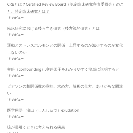
CRBとは？Certified Review Board（認定臨床研究審査委員会）のこ
と。特定臨床研究とは？
1件のビュー
臨床研究における後ろ向き研究（後方視的研究）とは
1件のビュー
運動とストレスホルモンとの関係 上昇するのか減少するのか変化
しないのか
1件のビュー
交絡（confounding）,交絡因子をわかりやすく簡単に説明すると
1件のビュー
ピアソンの相関係数の意味、求め方、解釈の仕方、ありがちな間違
い
1件のビュー
医学用語 滲出（しんしゅつ）exudation
1件のビュー
咳が長引くときに考えられる疾患