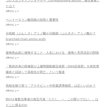
コレスポンディングオーサー（correspoinding author、責任著者）
とは？
2件のビュー
ペントースリン酸回路の役割と重要性
2件のビュー
分枝鎖（ぶんしさ）アミノ酸か分岐鎖（ぶんきさ）アミノ酸か？
branched-chain amino acids
2件のビュー
後悔死ぬ前に後悔すること・人生における 後悔と意思決定の関係
2件のビュー
「救急外来の研修医が上腸間膜動脈症候群（SMA症候群）を急性胃
腸炎と誤診して高校生が死亡」という報道
2件のビュー
高校生物で習う「アクチビン＝中胚葉誘導物質」は正しいのか？
2件のビュー
特014 複数当事者の相互代表「ただし、～、この限りでない。」は
どこに係るのか