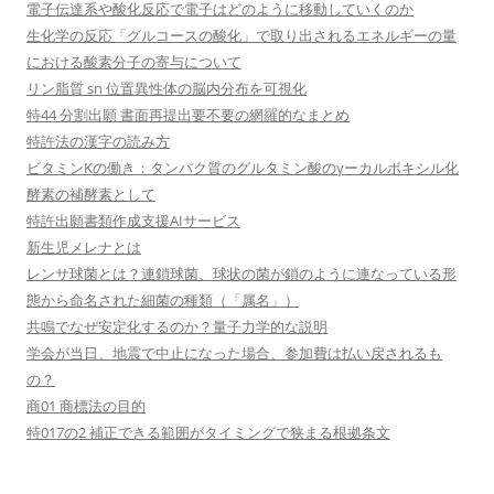
電子伝達系や酸化反応で電子はどのように移動していくのか
生化学の反応「グルコースの酸化」で取り出されるエネルギーの量
における酸素分子の寄与について
リン脂質 sn 位置異性体の脳内分布を可視化
特44 分割出願 書面再提出要不要の網羅的なまとめ
特許法の漢字の読み方
ビタミンKの働き：タンパク質のグルタミン酸のγーカルボキシル化
酵素の補酵素として
特許出願書類作成支援AIサービス
新生児メレナとは
レンサ球菌とは？連鎖球菌、球状の菌が鎖のように連なっている形
態から命名された細菌の種類（「属名」）
共鳴でなぜ安定化するのか？量子力学的な説明
学会が当日、地震で中止になった場合、参加費は払い戻されるも
の？
商01 商標法の目的
特017の2 補正できる範囲がタイミングで狭まる根拠条文