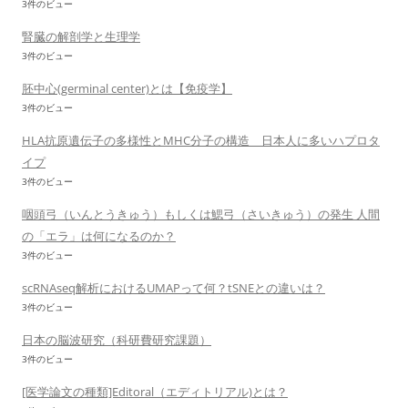
3件のビュー
腎臓の解剖学と生理学
3件のビュー
胚中心(germinal center)とは【免疫学】
3件のビュー
HLA抗原遺伝子の多様性とMHC分子の構造 日本人に多いハプロタ
イプ
3件のビュー
咽頭弓（いんとうきゅう）もしくは鰓弓（さいきゅう）の発生 人間
の「エラ」は何になるのか？
3件のビュー
scRNAseq解析におけるUMAPって何？tSNEとの違いは？
3件のビュー
日本の脳波研究（科研費研究課題）
3件のビュー
[医学論文の種類]Editoral（エディトリアル)とは？