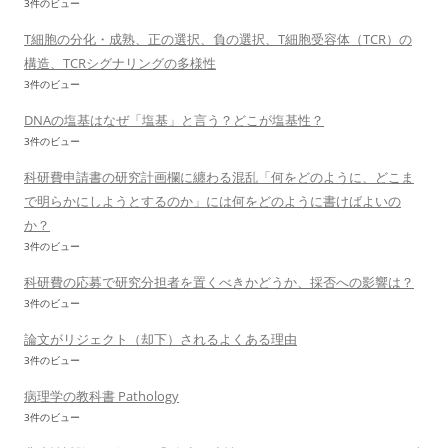
3件のビュー
T細胞の分化・成熟、正の選択、負の選択、T細胞受容体（TCR）の
構造、TCRシグナリングの多様性
3件のビュー
DNAの塩基はなぜ「塩基」と言う？どこが塩基性？
3件のビュー
科研費申請書の研究計画欄に纏わる混乱「何をどのように、どこま
で明らかにしようとするのか」には何をどのように書けばよいの
か？
3件のビュー
科研費の応募で研究分担者を置くべきかどうか、採否への影響は？
3件のビュー
論文がリジェクト（却下）されるよくある理由
3件のビュー
病理学の教科書 Pathology
3件のビュー