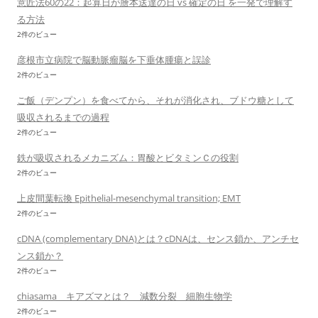
意匠法60の22：起算日が謄本送達の日 vs 確定の日 を一発で理解す
る方法
2件のビュー
彦根市立病院で脳動脈瘤脳を下垂体腫瘍と誤診
2件のビュー
ご飯（デンプン）を食べてから、それが消化され、ブドウ糖として
吸収されるまでの過程
2件のビュー
鉄が吸収されるメカニズム：胃酸とビタミンＣの役割
2件のビュー
上皮間葉転換 Epithelial-mesenchymal transition; EMT
2件のビュー
cDNA (complementary DNA)とは？cDNAは、センス鎖か、アンチセ
ンス鎖か？
2件のビュー
chiasama キアズマとは？ 減数分裂 細胞生物学
2件のビュー