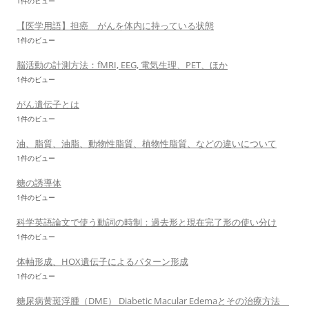
1件のビュー
【医学用語】担癌 がんを体内に持っている状態
1件のビュー
脳活動の計測方法：fMRI, EEG, 電気生理、PET、ほか
1件のビュー
がん遺伝子とは
1件のビュー
油、脂質、油脂、動物性脂質、植物性脂質、などの違いについて
1件のビュー
糖の誘導体
1件のビュー
科学英語論文で使う動詞の時制：過去形と現在完了形の使い分け
1件のビュー
体軸形成、HOX遺伝子によるパターン形成
1件のビュー
糖尿病黄斑浮腫（DME） Diabetic Macular Edemaとその治療方法