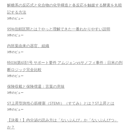
解糖系の反応式と化合物の化学構造と各反応を触媒する酵素を丸暗
記する方法
3件のビュー
95%信頼区間とは？やっと理解できた一番わかりやすい説明
3件のビュー
内胚葉由来の器官、組織
3件のビュー
特036第6項1号 サポート要件 アムジェンvsサノフィ事件：日米の判
断ロジック完全比較
3件のビュー
保険収載と保険償還：言葉の意味
3件のビュー
ST上昇型急性心筋梗塞（STEMI）（すてみ）とは？ST上昇とは
3件のビュー
【決着！】内分泌の読み方は「ないぶんぴ」か「ないぶんぴつ」
か？