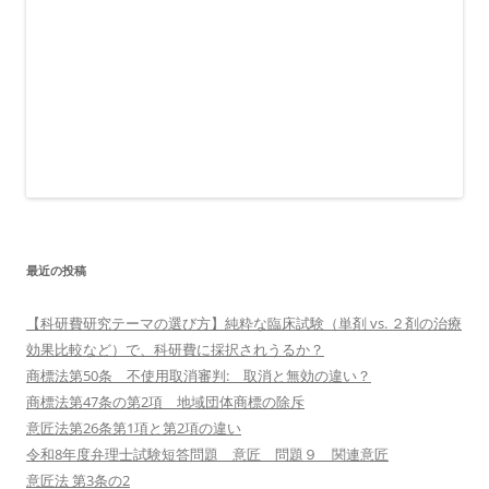
最近の投稿
【科研費研究テーマの選び方】純粋な臨床試験（単剤 vs. ２剤の治療
効果比較など）で、科研費に採択されうるか？
商標法第50条 不使用取消審判: 取消と無効の違い？
商標法第47条の第2項 地域団体商標の除斥
意匠法第26条第1項と第2項の違い
令和8年度弁理士試験短答問題 意匠 問題９ 関連意匠
意匠法 第3条の2