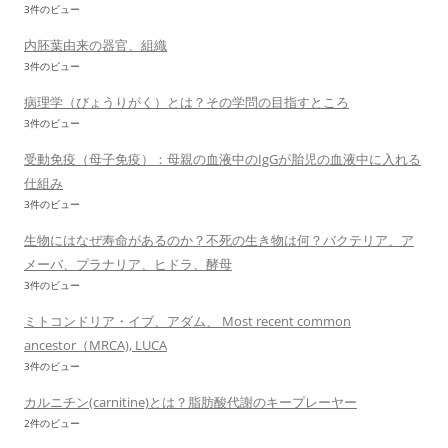
3件のビュー
内胚葉由来の器官、組織
3件のビュー
病理学（びょうりがく）とは？その学問の目指すところ
3件のビュー
受動免疫（母子免疫）：母親の血液中のIgGが胎児の血液中に入れる
仕組み
3件のビュー
生物にはなぜ寿命があるのか？不死の生き物は何？バクテリア、ア
メーバ、プラナリア、ヒドラ、酵母
3件のビュー
ミトコンドリア・イブ、アダム、 Most recent common
ancestor（MRCA), LUCA
3件のビュー
カルニチン(carnitine)とは？脂肪酸代謝のキープレーヤー
2件のビュー