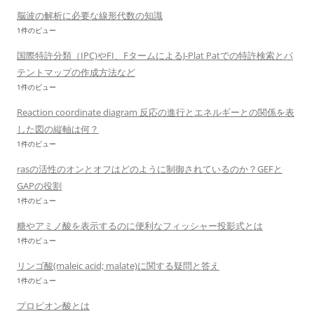
脳波の解析に必要な線形代数の知識
1件のビュー
国際特許分類（IPC)やFI、FタームによるJ-Plat Patでの特許検索とパ
テントマップの作成方法など
1件のビュー
Reaction coordinate diagram 反応の進行とエネルギーとの関係を表
した図の縦軸は何？
1件のビュー
rasの活性のオンとオフはどのように制御されているのか？GEFと
GAPの役割
1件のビュー
糖やアミノ酸を表示するのに便利なフィッシャー投影式とは
1件のビュー
リンゴ酸(maleic acid; malate)に関する疑問と答え
1件のビュー
プロピオン酸とは