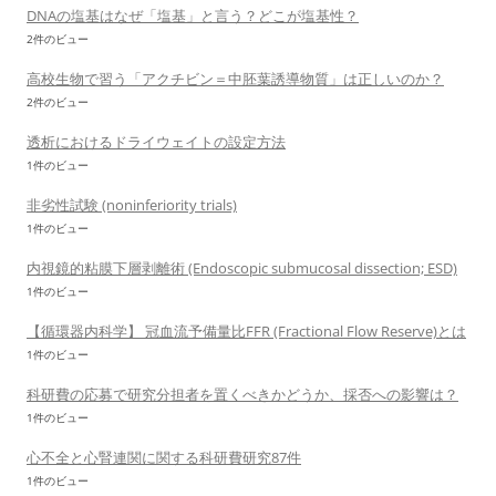
DNAの塩基はなぜ「塩基」と言う？どこが塩基性？
2件のビュー
高校生物で習う「アクチビン＝中胚葉誘導物質」は正しいのか？
2件のビュー
透析におけるドライウェイトの設定方法
1件のビュー
非劣性試験 (noninferiority trials)
1件のビュー
内視鏡的粘膜下層剥離術 (Endoscopic submucosal dissection; ESD)
1件のビュー
【循環器内科学】 冠血流予備量比FFR (Fractional Flow Reserve)とは
1件のビュー
科研費の応募で研究分担者を置くべきかどうか、採否への影響は？
1件のビュー
心不全と心腎連関に関する科研費研究87件
1件のビュー