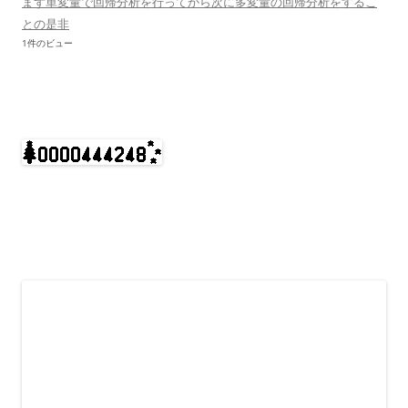
まず単変量で回帰分析を行ってから次に多変量の回帰分析をするこ
との是非
1件のビュー