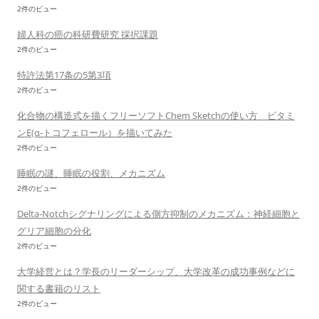
2件のビュー
婦人科の癌の科研費研究 採択課題
2件のビュー
特許法第17条の5第3項
2件のビュー
化合物の構造式を描くフリーソフトChem Sketchの使い方 ビタミ
ンE(α-トコフェロール）を描いてみた
2件のビュー
睡眠の謎、睡眠の役割、メカニズム
2件のビュー
Delta-Notchシグナリングによる側方抑制のメカニズム：神経細胞と
グリア細胞の分化
2件のビュー
大学経営とは？学長のリーダーシップ、大学改革の成功事例などに
関する書籍のリスト
2件のビュー