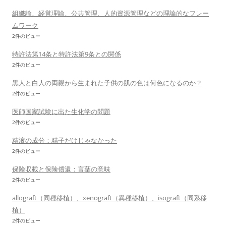
組織論、経営理論、公共管理、人的資源管理などの理論的なフレー
ムワーク
2件のビュー
特許法第14条と特許法第9条との関係
2件のビュー
黒人と白人の両親から生まれた子供の肌の色は何色になるのか？
2件のビュー
医師国家試験に出た生化学の問題
2件のビュー
精液の成分：精子だけじゃなかった
2件のビュー
保険収載と保険償還：言葉の意味
2件のビュー
allograft（同種移植）、xenograft（異種移植）、isograft（同系移
植）
2件のビュー