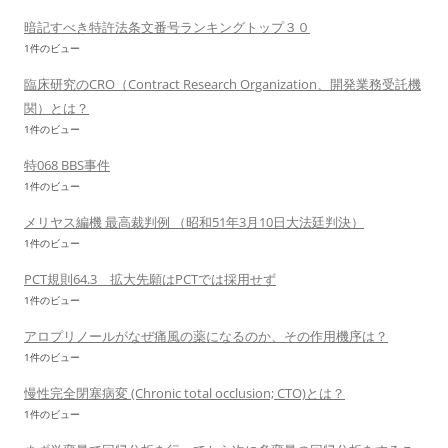
暗記すべき特許法条文番号ランキングトップ３０
1件のビュー
臨床研究のCRO（Contract Research Organization、開発業務受託機
関）とは？
1件のビュー
特068 BBS事件
1件のビュー
メリヤス編機 最高裁判例 （昭和51年3月10日大法廷判決）
1件のビュー
PCT規則64.3 拡大先願はPCTでは採用せず
1件のビュー
アロプリノールがなぜ痛風の薬になるのか、その作用機序は？
1件のビュー
慢性完全閉塞病変 (Chronic total occlusion; CTO)とは？
1件のビュー