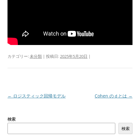
カテゴリー:
未分類
| 投稿日:
2025年5月20日
|
投
←
ロジスティック回帰モデル
Cohen のｄとは
→
稿
ナ
検索
ビ
検索
ゲ
ー