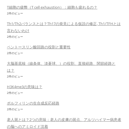
T細胞の疲弊（T cell exhaustion）：細胞も疲れるの？
2件のビュー
Th1/Th2バランスとは？Th17の発見による仮説の修正, Th1/TFHとは
言わないわけ
2件のビュー
ペントースリン酸回路の役割と重要性
2件のビュー
大脳基底核（線条体、淡蒼球、）の役割、直接経路、関節経路と
は？
2件のビュー
H3K4me3の意味は？
2件のビュー
ポルフィリンの生合成反応経路
2件のビュー
老人斑とは？2つの意味：老人の皮膚の斑点、アルツハイマー病患者
の脳へのアミロイド沈着