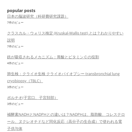
シ
popular posts
ョ
日本の脳波研究（科研費研究課題）
7件のビュー
ン
クラスカル・ウォリス検定 (Kruskal-Wallis test) とは？わかりやすい
説明
7件のビュー
鉄が吸収されるメカニズム：胃酸とビタミンＣの役割
4件のビュー
肺生検：クライオ生検 クライオバイオプシー transbronchial lung
cryobiopsy（TBLC）
3件のビュー
ポルチオ(子宮口、子宮頚部）
3件のビュー
補酵素NADHとNADPHとの違いは？NADPHは、脂肪酸、コレステロ
ール、ヌクレオチドなど同化反応（高分子の生合成）で使われる電
子供与体