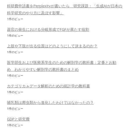
科研費申請書をPerplexityが書いたら 研究課題：「生成AIが日本の
科学研究のやり方に及ぼす影響」
1件のビュー
器官の発生における分岐形成でFGFが果たす役割
1件のビュー
上肢や下肢が出る位置はどのようにして決まるのか？
1件のビュー
医学部生および医療系学生のための解剖学の教科書：定番とお勧
め わかりやすい解剖学の教科書のまとめ
1件のビュー
カテゴリカㇽデータ解析のための統計学の教科書
1件のビュー
哺乳類は爬虫類から進化したわけではなかったの？
1件のビュー
GDPと研究費
1件のビュー