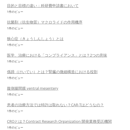
目的と目標の違い：科研費申請書において
1件のビュー
抗菌剤（抗生物質）マクロライドの作用機序
1件のビュー
狭心症（きょうしんしょう）とは
1件のビュー
医学、治療における「コンプライアンス」とは？2つの意味
1件のビュー
係蹄（けいてい）とは？腎臓の微細構造における役割
1件のビュー
腹側腸間膜 ventral mesentery
1件のビュー
患者の治療方法では特許は取れない？CAR-Tはどうなの？
1件のビュー
CROとは？Contract Research Organization 開発業務受託機関
1件のビュー