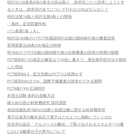
特許法126条第4項の条文の読み取り 請求項ごとに請求しようとす
るときは、請求項の全てについて行わなければならない？
特許法第14条と特許法第9条との関係
「条約」足切回避作戦
パリ条第1条（４）
特許法184条の17 PCT外国語特許出願の国内移行後の審査請求
実用新案法48条の8 補正の特例
特184の17 PCT出願の国内移行後の出願審査の請求の時期の制限
PCT規則67.1の規定の趣旨は？(ii)但し書きで、微生物学的方法を除外
した理由
PCT規則64.3 拡大先願はPCTでは採用せず
PCT規則54の2.1(a) 国際予備審査の請求ができる期間
PCT4条(1)(ii) 広域特許
弁理士試験 条約の攻略方法
婦人科の癌の科研費研究 採択課題
炎症性腸疾患(IBD)の治療と粘膜治癒に関する科研費研究
電子伝達系や酸化反応で電子はどのように移動していくのか
生化学の反応「グルコースの酸化」で取り出されるエネルギーの量
における酸素分子の寄与について