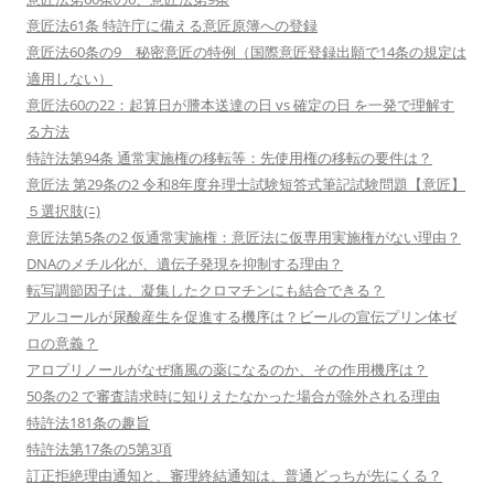
意匠法61条 特許庁に備える意匠原簿への登録
意匠法60条の9 秘密意匠の特例（国際意匠登録出願で14条の規定は
適用しない）
意匠法60の22：起算日が謄本送達の日 vs 確定の日 を一発で理解す
る方法
特許法第94条 通常実施権の移転等：先使用権の移転の要件は？
意匠法 第29条の2 令和8年度弁理士試験短答式筆記試験問題【意匠】
５選択肢(ﾆ)
意匠法第5条の2 仮通常実施権：意匠法に仮専用実施権がない理由？
DNAのメチル化が、遺伝子発現を抑制する理由？
転写調節因子は、凝集したクロマチンにも結合できる？
アルコールが尿酸産生を促進する機序は？ビールの宣伝プリン体ゼ
ロの意義？
アロプリノールがなぜ痛風の薬になるのか、その作用機序は？
50条の2 で審査請求時に知りえたなかった場合が除外される理由
特許法181条の趣旨
特許法第17条の5第3項
訂正拒絶理由通知と、審理終結通知は、普通どっちが先にくる？