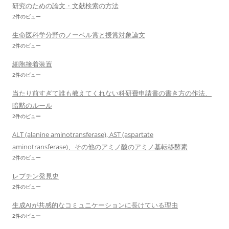
研究のための論文・文献検索の方法
2件のビュー
生命医科学分野のノーベル賞と授賞対象論文
2件のビュー
細胞接着装置
2件のビュー
当たり前すぎて誰も教えてくれない科研費申請書の書き方の作法、
暗黙のルール
2件のビュー
ALT (alanine aminotransferase), AST (aspartate
aminotransferase)、その他のアミノ酸のアミノ基転移酵素
2件のビュー
レプチン発見史
2件のビュー
生成AIが共感的なコミュニケーションに長けている理由
2件のビュー