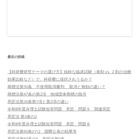
最近の投稿
【科研費研究テーマの選び方】純粋な臨床試験（単剤 vs. ２剤の治療
効果比較など）で、科研費に採択されうるか？
商標法第50条 不使用取消審判: 取消と無効の違い？
商標法第47条の第2項 地域団体商標の除斥
意匠法第26条第1項と第2項の違い
令和8年度弁理士試験短答問題 意匠 問題９ 関連意匠
意匠法 第3条の2
令和8年度弁理士試験短答問題 意匠 問題８
意匠法第60条の12 国際公表の効果等
意匠法第60条の6、意匠法第9条