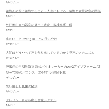
1件のビュー
後悔死ぬ前に後悔すること・人生における 後悔と意思決定の関係
1件のビュー
外胚葉由来の器官の発生：表皮、脳神経系、眼
1件のビュー
due to と owing to との使い分け
1件のビュー
人間はどうやって声を作り出しているのか？発声のメカニズム
1件のビュー
膵臓癌の早期診断薬 新規バイオマーカー ApoA2アイソフォーム AT
型-ATQ型のバランス 2024年1月保険収載
1件のビュー
黒い歯石と虫歯の区別
1件のビュー
グレリン 胃から出る空腹シグナル
1件のビュー