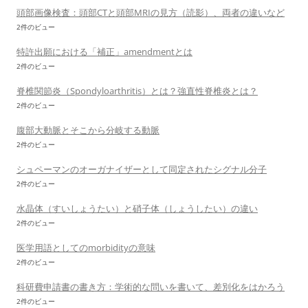
頭部画像検査：頭部CTと頭部MRIの見方（読影）、両者の違いなど
2件のビュー
特許出願における「補正」amendmentとは
2件のビュー
脊椎関節炎（Spondyloarthritis）とは？強直性脊椎炎とは？
2件のビュー
腹部大動脈とそこから分岐する動脈
2件のビュー
シュペーマンのオーガナイザーとして同定されたシグナル分子
2件のビュー
水晶体（すいしょうたい）と硝子体（しょうしたい）の違い
2件のビュー
医学用語としてのmorbidityの意味
2件のビュー
科研費申請書の書き方：学術的な問いを書いて、差別化をはかろう
2件のビュー