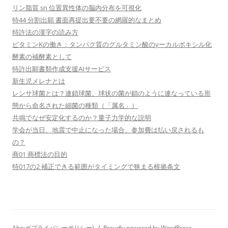
リン脂質 sn 位置異性体の脳内分布を可視化
特44 分割出願 書面再提出要不要の網羅的なまとめ
特許法の漢字の読み方
ビタミンKの働き：タンパク質のグルタミン酸のγーカルボキシル化
酵素の補酵素として
特許出願書類作成支援AIサービス
新生児メレナとは
レンサ球菌とは？連鎖球菌、球状の菌が鎖のように連なっている形
態から命名された細菌の種類（「属名」）
共鳴でなぜ安定化するのか？量子力学的な説明
学会が当日、地震で中止になった場合、参加費は払い戻されるも
の？
商01 商標法の目的
特017の2 補正できる範囲がタイミングで狭まる根拠条文
About(プライバシーポリシー)
Proudly powered by WordPress