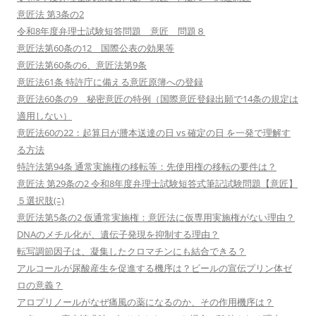
意匠法 第3条の2
令和8年度弁理士試験短答問題 意匠 問題８
意匠法第60条の12 国際公表の効果等
意匠法第60条の6、意匠法第9条
意匠法61条 特許庁に備える意匠原簿への登録
意匠法60条の9 秘密意匠の特例（国際意匠登録出願で14条の規定は
適用しない）
意匠法60の22：起算日が謄本送達の日 vs 確定の日 を一発で理解す
る方法
特許法第94条 通常実施権の移転等：先使用権の移転の要件は？
意匠法 第29条の2 令和8年度弁理士試験短答式筆記試験問題【意匠】
５選択肢(ﾆ)
意匠法第5条の2 仮通常実施権：意匠法に仮専用実施権がない理由？
DNAのメチル化が、遺伝子発現を抑制する理由？
転写調節因子は、凝集したクロマチンにも結合できる？
アルコールが尿酸産生を促進する機序は？ビールの宣伝プリン体ゼ
ロの意義？
アロプリノールがなぜ痛風の薬になるのか、その作用機序は？