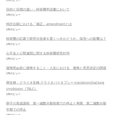
2件のビュー
目的と目標の違い：科研費申請書において
2件のビュー
特許出願における「補正」amendmentとは
2件のビュー
科研費の応募で研究分担者を置くべきかどうか、採否への影響は？
2件のビュー
心不全と心腎連関に関する科研費研究87件
2件のビュー
後悔死ぬ前に後悔すること・人生における 後悔と意思決定の関係
2件のビュー
肺生検：クライオ生検 クライオバイオプシー transbronchial lung
cryobiopsy（TBLC）
2件のビュー
卵子の形成過程 第一減数分裂前期での停止と再開、第二減数分裂
中期での停止
2件のビュー