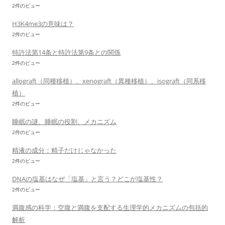
2件のビュー
H3K4me3の意味は？
2件のビュー
特許法第14条と特許法第9条との関係
2件のビュー
allograft（同種移植）、xenograft（異種移植）、isograft（同系移
植）
2件のビュー
睡眠の謎、睡眠の役割、メカニズム
2件のビュー
精液の成分：精子だけじゃなかった
2件のビュー
DNAの塩基はなぜ「塩基」と言う？どこが塩基性？
2件のビュー
満腹感の科学：空腹と満腹を支配する生理学的メカニズムの包括的
解析