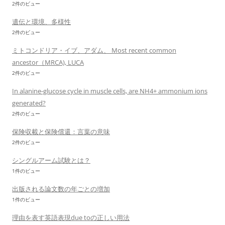
2件のビュー
遺伝と環境、多様性
2件のビュー
ミトコンドリア・イブ、アダム、 Most recent common
ancestor（MRCA), LUCA
2件のビュー
In alanine-glucose cycle in muscle cells, are NH4+ ammonium ions
generated?
2件のビュー
保険収載と保険償還：言葉の意味
2件のビュー
シングルアーム試験とは？
1件のビュー
出版される論文数の年ごとの増加
1件のビュー
理由を表す英語表現due toの正しい用法