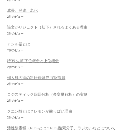
成長、発達、老化
2件のビュー
論文がリジェクト（却下）されるよくある理由
2件のビュー
アシル基とは
2件のビュー
特39 先願 下位概念と上位概念
2件のビュー
婦人科の癌の科研費研究 採択課題
2件のビュー
ロジスティック回帰分析（多変量解析）の実例
2件のビュー
クエン酸とは？レモンが酸っぱい理由
2件のビュー
活性酸素種（ROS)とは？ROS,酸素分子、ラジカルなどについて