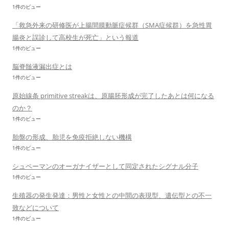
1件のビュー
「救急外来の研修医が上腸間膜動脈症候群（SMA症候群）を急性胃
腸炎と誤診して高校生が死亡」という報道
1件のビュー
脳脊髄液漏出症とは
1件のビュー
原始線条 primitive streakは、原腸胚形成が完了したあとは何になる
のか？
1件のビュー
胎盤の形成、胎児を免疫拒絶しない機構
1件のビュー
シュペーマンのオーガナイザーとして同定されたシグナル分子
1件のビュー
生殖器の発生発達：男性と女性との中間の表現型、遺伝型との不一
致などについて
1件のビュー