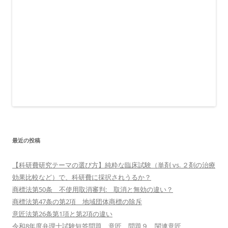
最近の投稿
【科研費研究テーマの選び方】純粋な臨床試験（単剤 vs. ２剤の治療
効果比較など）で、科研費に採択されうるか？
商標法第50条 不使用取消審判: 取消と無効の違い？
商標法第47条の第2項 地域団体商標の除斥
意匠法第26条第1項と第2項の違い
令和8年度弁理士試験短答問題 意匠 問題９ 関連意匠