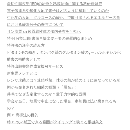
炎症性腸疾患(IBD)の治療と粘膜治癒に関する科研費研究
電子伝達系や酸化反応で電子はどのように移動していくのか
生化学の反応「グルコースの酸化」で取り出されるエネルギーの量
における酸素分子の寄与について
リン脂質 sn 位置異性体の脳内分布を可視化
特44 分割出願 書面再提出要不要の網羅的なまとめ
特許法の漢字の読み方
ビタミンKの働き：タンパク質のグルタミン酸のγーカルボキシル化
酵素の補酵素として
特許出願書類作成支援AIサービス
新生児メレナとは
レンサ球菌とは？連鎖球菌、球状の菌が鎖のように連なっている形
態から命名された細菌の種類（「属名」）
共鳴でなぜ安定化するのか？量子力学的な説明
学会が当日、地震で中止になった場合、参加費は払い戻されるも
の？
商01 商標法の目的
特017の2 補正できる範囲がタイミングで狭まる根拠条文