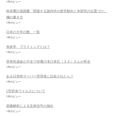
1件のビュー
科研費計画調書「関連する国内外の研究動向と本研究の位置づけ」
欄の書き方
1件のビュー
日本の大学の数、一覧
1件のビュー
免疫学 プライミングとは？
1件のビュー
突発性虚血心不全で俳優の滝口幸広（３４）さんが死去
1件のビュー
ある日突然サーバー管理者に任命されたら？
1件のビュー
C型肝炎ウイルスについて
1件のビュー
画像解析による生体信号の抽出
1件のビュー