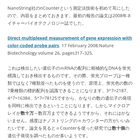
NanoString社のnCounterという測定法技術を初めて耳にした
ので、内容をまとめておきます。最初の報告の論文は2008年ネ
イチャーバイオテクノロジー誌でした。
Direct multiplexed measurement of gene expression with
color-coded probe pairs
. 17 February 2008;Nature
Biotechnology volume 26, pages317–325.
これは検出したい遺伝子のｍRNAの配列に相補的なDNAを蛍光
標識しておき検出するものです。その際、蛍光プローブは一種
類ではなく7種類並べたものを使うので、原理上、蛍光色の数の
7乗種類の標的配列を認識できることになります。3^7=2187、
4^7=16384、5^7=78125ですから、かなりの数の遺伝子の発現
を同時に検出できるということになります。しかしマイクロア
レイが
数十万
～数百万までできるようですから、それにはかな
いません。感度はナノストリングのｎカウンターの方がいいみ
たいです。論文を見るとｎCounterを使った研究では
数十個
の
遺伝子発現を調べたものが多いようです。