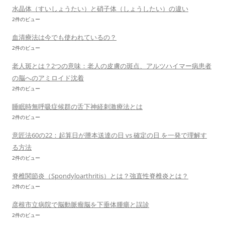
水晶体（すいしょうたい）と硝子体（しょうしたい）の違い
2件のビュー
血清療法は今でも使われているの？
2件のビュー
老人斑とは？2つの意味：老人の皮膚の斑点、アルツハイマー病患者
の脳へのアミロイド沈着
2件のビュー
睡眠時無呼吸症候群の舌下神経刺激療法とは
2件のビュー
意匠法60の22：起算日が謄本送達の日 vs 確定の日 を一発で理解す
る方法
2件のビュー
脊椎関節炎（Spondyloarthritis）とは？強直性脊椎炎とは？
2件のビュー
彦根市立病院で脳動脈瘤脳を下垂体腫瘍と誤診
2件のビュー