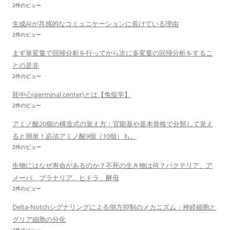
2件のビュー
生成AIが共感的なコミュニケーションに長けている理由
2件のビュー
まず単変量で回帰分析を行ってから次に多変量の回帰分析をするこ
との是非
2件のビュー
胚中心(germinal center)とは【免疫学】
2件のビュー
アミノ酸20個の構造式の覚え方：官能基や基本骨格で分類して覚え
ると簡単！必須アミノ酸9個（10個）も。
2件のビュー
生物にはなぜ寿命があるのか？不死の生き物は何？バクテリア、ア
メーバ、プラナリア、ヒドラ、酵母
2件のビュー
Delta-Notchシグナリングによる側方抑制のメカニズム：神経細胞と
グリア細胞の分化