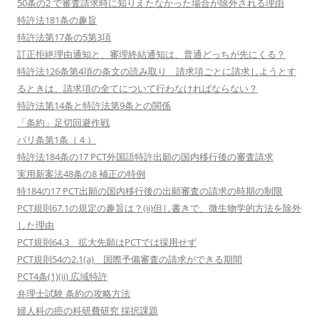
50条の2 で審査請求時に知りえたなかった場合が除外される理由
特許法181条の趣旨
特許法第17条の5第3項
訂正拒絶理由通知と、審理終結通知は、普通どっちが先にくる？
特許法126条第4項の条文の読み取り 請求項ごとに請求しようとす
るときは、請求項の全てについて行わなければならない？
特許法第14条と特許法第9条との関係
「条約」足切回避作戦
パリ条第1条（４）
特許法184条の17 PCT外国語特許出願の国内移行後の審査請求
実用新案法48条の8 補正の特例
特184の17 PCT出願の国内移行後の出願審査の請求の時期の制限
PCT規則67.1の規定の趣旨は？(ii)但し書きで、微生物学的方法を除外
した理由
PCT規則64.3 拡大先願はPCTでは採用せず
PCT規則54の2.1(a) 国際予備審査の請求ができる期間
PCT4条(1)(ii) 広域特許
弁理士試験 条約の攻略方法
婦人科の癌の科研費研究 採択課題