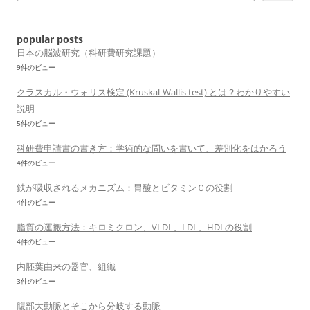
popular posts
日本の脳波研究（科研費研究課題）
9件のビュー
クラスカル・ウォリス検定 (Kruskal-Wallis test) とは？わかりやすい
説明
5件のビュー
科研費申請書の書き方：学術的な問いを書いて、差別化をはかろう
4件のビュー
鉄が吸収されるメカニズム：胃酸とビタミンＣの役割
4件のビュー
脂質の運搬方法：キロミクロン、VLDL、LDL、HDLの役割
4件のビュー
内胚葉由来の器官、組織
3件のビュー
腹部大動脈とそこから分岐する動脈