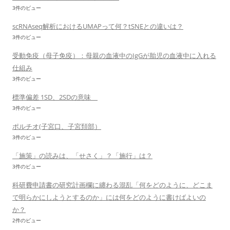
3件のビュー
scRNAseq解析におけるUMAPって何？tSNEとの違いは？
3件のビュー
受動免疫（母子免疫）：母親の血液中のIgGが胎児の血液中に入れる
仕組み
3件のビュー
標準偏差 1SD、2SDの意味
3件のビュー
ポルチオ(子宮口、子宮頚部）
3件のビュー
「施策」の読みは、「せさく」？「施行」は？
3件のビュー
科研費申請書の研究計画欄に纏わる混乱「何をどのように、どこま
で明らかにしようとするのか」には何をどのように書けばよいの
か？
2件のビュー