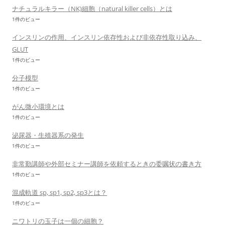
ナチュラルキラー（NK)細胞（natural killer cells）とは
1件のビュー
インスリンの作用、インスリン依存性および非依存性取り込み、
GLUT
1件のビュー
分子模型
1件のビュー
がん微小環境とは
1件のビュー
泌尿器・生殖器系の発生
1件のビュー
非常勤講師や外部セミナー講師を依頼するときの委嘱状の書き方
1件のビュー
混成軌道 sp, sp1, sp2, sp3とは？
1件のビュー
ニワトリの玉子は一個の細胞？