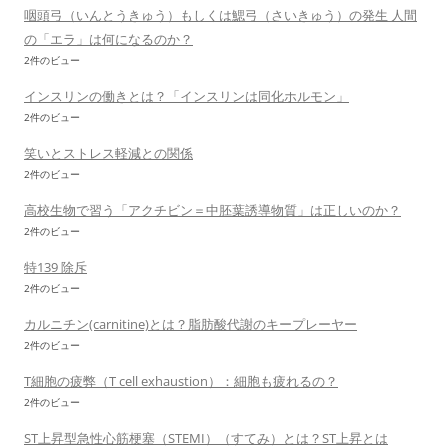
咽頭弓（いんとうきゅう）もしくは鰓弓（さいきゅう）の発生 人間
の「エラ」は何になるのか？
2件のビュー
インスリンの働きとは？「インスリンは同化ホルモン」
2件のビュー
笑いとストレス軽減との関係
2件のビュー
高校生物で習う「アクチビン＝中胚葉誘導物質」は正しいのか？
2件のビュー
特139 除斥
2件のビュー
カルニチン(carnitine)とは？脂肪酸代謝のキープレーヤー
2件のビュー
T細胞の疲弊（T cell exhaustion）：細胞も疲れるの？
2件のビュー
ST上昇型急性心筋梗塞（STEMI）（すてみ）とは？ST上昇とは