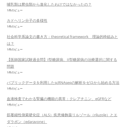
哺乳類は爬虫類から進化したわけではなかったの？
1件のビュー
カドヘリン分子の多様性
1件のビュー
社会科学系論文の書き方：theoretical framework 理論的枠組みと
は？
1件のビュー
【医師国家試験過去問】I型糖尿病、II型糖尿病の治療選択に関する
問題
1件のビュー
パブリックデータを利用したscRNAseqの解析をゼロから始める方法
1件のビュー
血液検査でわかる腎臓の機能の異常：クレアチニン、eGFRなど
1件のビュー
筋萎縮性側索硬化症（ALS）疾患修飾薬リルゾール（riluzole）とエ
ダラボン（edaravone）