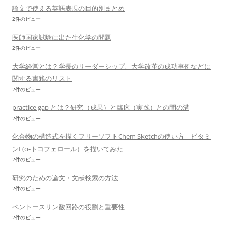
論文で使える英語表現の目的別まとめ
2件のビュー
医師国家試験に出た生化学の問題
2件のビュー
大学経営とは？学長のリーダーシップ、大学改革の成功事例などに
関する書籍のリスト
2件のビュー
practice gap とは？研究（成果）と臨床（実践）との間の溝
2件のビュー
化合物の構造式を描くフリーソフトChem Sketchの使い方 ビタミ
ンE(α-トコフェロール）を描いてみた
2件のビュー
研究のための論文・文献検索の方法
2件のビュー
ペントースリン酸回路の役割と重要性
2件のビュー