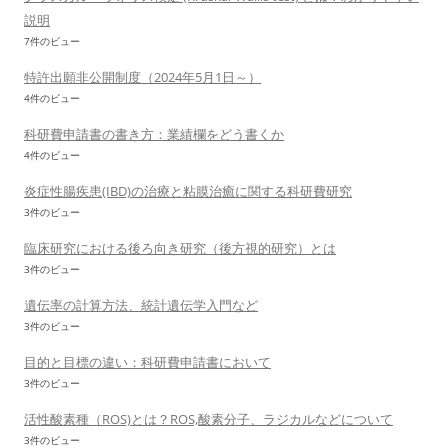
説明
7件のビュー
特許出願非公開制度（2024年5月1日～）
4件のビュー
科研費申請書の書き方：業績欄をどう書くか
4件のビュー
炎症性腸疾患(IBD)の治療と粘膜治癒に関する科研費研究
3件のビュー
臨床研究における後ろ向き研究（後方視的研究）とは
3件のビュー
遺伝率の計算方法、統計遺伝学入門など
3件のビュー
目的と目標の違い：科研費申請書において
3件のビュー
活性酸素種（ROS)とは？ROS,酸素分子、ラジカルなどについて
3件のビュー