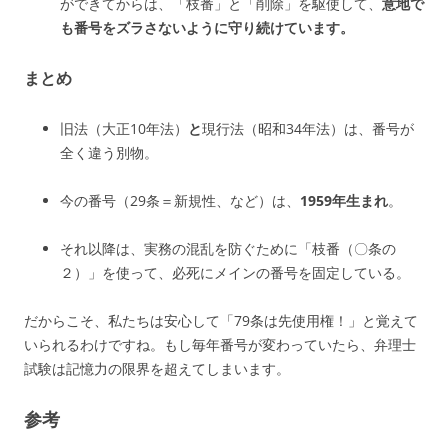
ができてからは、「枝番」と「削除」を駆使して、
意地で
も番号をズラさないように守り続けています。
まとめ
旧法（大正10年法）
と
現行法（昭和34年法）は、番号が
全く違う別物。
今の番号（29条＝新規性、など）は、
1959年生まれ
。
それ以降は、実務の混乱を防ぐために「枝番（〇条の
２）」を使って、必死にメインの番号を固定している。
だからこそ、私たちは安心して「79条は先使用権！」と覚えて
いられるわけですね。もし毎年番号が変わっていたら、弁理士
試験は記憶力の限界を超えてしまいます。
参考