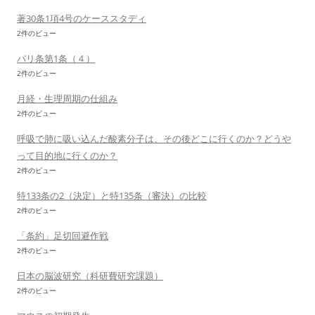
著30条1項4号のケーススタディ
2件のビュー
パリ条第1条（４）
2件のビュー
月経・生理周期の仕組み
2件のビュー
呼吸で肺に吸い込んだ酸素分子は、その後どこに行くのか？どうや
って目的地に行くのか？
2件のビュー
特133条の2（決定）と特135条（審決）の比較
2件のビュー
「条約」足切回避作戦
2件のビュー
日本の脳波研究（科研費研究課題）
2件のビュー