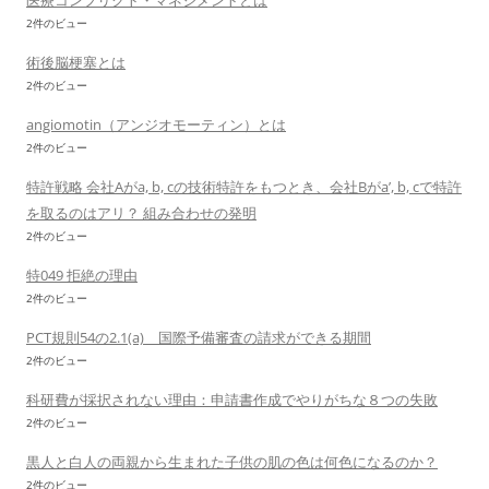
医療コンフリクト・マネジメントとは
2件のビュー
術後脳梗塞とは
2件のビュー
angiomotin（アンジオモーティン）とは
2件のビュー
特許戦略 会社Aがa, b, cの技術特許をもつとき、会社Bがa’, b, cで特許
を取るのはアリ？ 組み合わせの発明
2件のビュー
特049 拒絶の理由
2件のビュー
PCT規則54の2.1(a) 国際予備審査の請求ができる期間
2件のビュー
科研費が採択されない理由：申請書作成でやりがちな８つの失敗
2件のビュー
黒人と白人の両親から生まれた子供の肌の色は何色になるのか？
2件のビュー