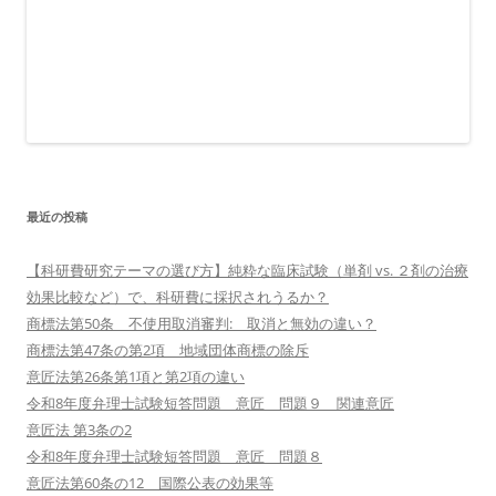
最近の投稿
【科研費研究テーマの選び方】純粋な臨床試験（単剤 vs. ２剤の治療
効果比較など）で、科研費に採択されうるか？
商標法第50条 不使用取消審判: 取消と無効の違い？
商標法第47条の第2項 地域団体商標の除斥
意匠法第26条第1項と第2項の違い
令和8年度弁理士試験短答問題 意匠 問題９ 関連意匠
意匠法 第3条の2
令和8年度弁理士試験短答問題 意匠 問題８
意匠法第60条の12 国際公表の効果等