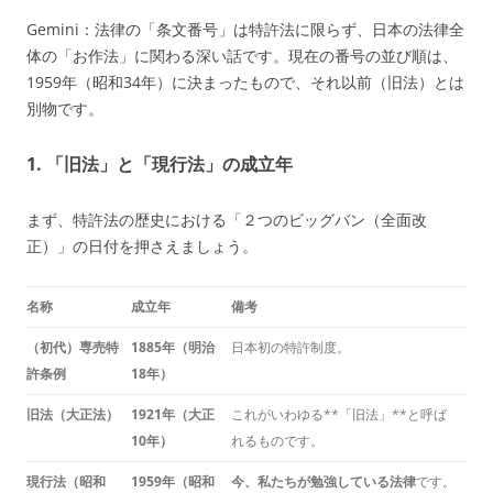
Gemini：
法律の「条文番号」
は特許法に限らず、日本の法律全
体の「お作法」に関わる深い話です。
現在の番号の並び順は、
1959年（昭和34年）に決まったもので、それ以前（旧法）とは
別物です。
1. 「旧法」と「現行法」の成立年
まず、特許法の歴史における「２つのビッグバン（全面改
正）」の日付を押さえましょう。
名称
成立年
備考
（初代）専売特
1885年（明治
日本初の特許制度。
許条例
18年）
旧法（大正法）
1921年（大正
これがいわゆる**「旧法」**と呼ば
10年）
れるものです。
現行法（昭和
1959年（昭和
今、私たちが勉強している法律
です。