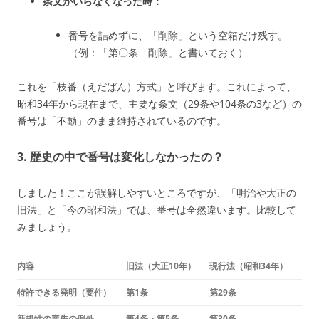
条文がいらなくなった時：
番号を詰めずに、「削除」という空箱だけ残す。
（例：「第〇条 削除」と書いておく）
これを「枝番（えだばん）方式」と呼びます。これによって、
昭和34年から現在まで、主要な条文（29条や104条の3など）の
番号は「不動」のまま維持されているのです。
3. 歴史の中で番号は変化しなかったの？
しました！ここが誤解しやすいところですが、「明治や大正の
旧法」と「今の昭和法」では、番号は全然違います。比較して
みましょう。
内容
旧法（大正10年）
現行法（昭和34年）
特許できる発明（要件）
第1条
第29条
新規性の喪失の例外
第4条・第5条
第30条