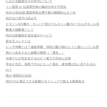
における酸素分子の寄与について
リン脂質 sn 位置異性体の脳内分布を可視化
特44 分割出願 書面再提出要不要の網羅的なまとめ
特許法の漢字の読み方
ビタミンKの働き：タンパク質のグルタミン酸のγーカルボキシル化
酵素の補酵素として
特許出願書類作成支援AIサービス
新生児メレナとは
レンサ球菌とは？連鎖球菌、球状の菌が鎖のように連なっている形
態から命名された細菌の種類（「属名」）
共鳴でなぜ安定化するのか？量子力学的な説明
学会が当日、地震で中止になった場合、参加費は払い戻されるも
の？
商01 商標法の目的
特017の2 補正できる範囲がタイミングで狭まる根拠条文