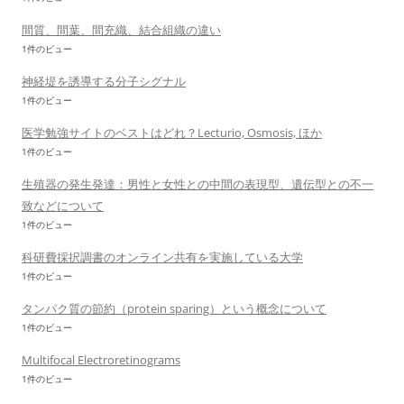
間質、間葉、間充織、結合組織の違い
1件のビュー
神経堤を誘導する分子シグナル
1件のビュー
医学勉強サイトのベストはどれ？Lecturio, Osmosis, ほか
1件のビュー
生殖器の発生発達：男性と女性との中間の表現型、遺伝型との不一
致などについて
1件のビュー
科研費採択調書のオンライン共有を実施している大学
1件のビュー
タンパク質の節約（protein sparing）という概念について
1件のビュー
Multifocal Electroretinograms
1件のビュー