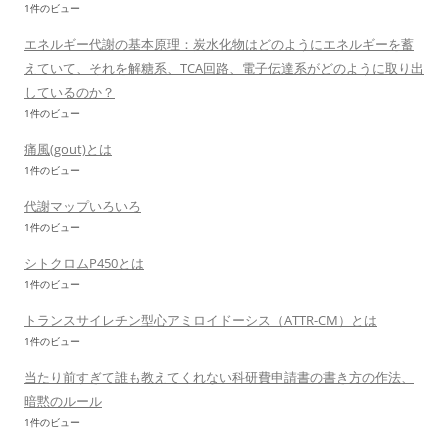
1件のビュー
エネルギー代謝の基本原理：炭水化物はどのようにエネルギーを蓄
えていて、それを解糖系、TCA回路、電子伝達系がどのように取り出
しているのか？
1件のビュー
痛風(gout)とは
1件のビュー
代謝マップいろいろ
1件のビュー
シトクロムP450とは
1件のビュー
トランスサイレチン型心アミロイドーシス（ATTR-CM）とは
1件のビュー
当たり前すぎて誰も教えてくれない科研費申請書の書き方の作法、
暗黙のルール
1件のビュー