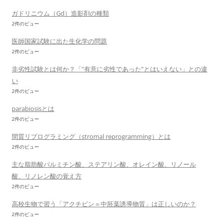
ガドリニウム（Gd）造影剤の種類
2件のビュー
医師国家試験に出た生化学の問題
2件のビュー
非劣性試験とは何か？「”有意に劣性であった”とはいえない」との違
い
2件のビュー
parabiosisとは
2件のビュー
間質リプログラミング（stromal reprogramming）とは
2件のビュー
主な脂肪酸パルミチン酸、ステアリン酸、オレイン酸、リノール
酸、リノレン酸の覚え方
2件のビュー
高校生物で習う「アクチビン＝中胚葉誘導物質」は正しいのか？
2件のビュー