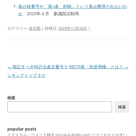
条の枝番号や「第○条 削除」という条は整理されないの
か
2020年４月
参議院法制局
カテゴリー:
未分類
| 投稿日:
2025年11月26日
|
投
←
暗記すべき特許法条文番号ラ
特079条「先使用権」とは？
→
稿
ンキングトップ３０
ナ
ビ
検索
ゲ
検索
ー
シ
ョ
popular posts
ン
クラスカル・ウォリス検定 (Kruskal-Wallis test) とは？わかりやすい