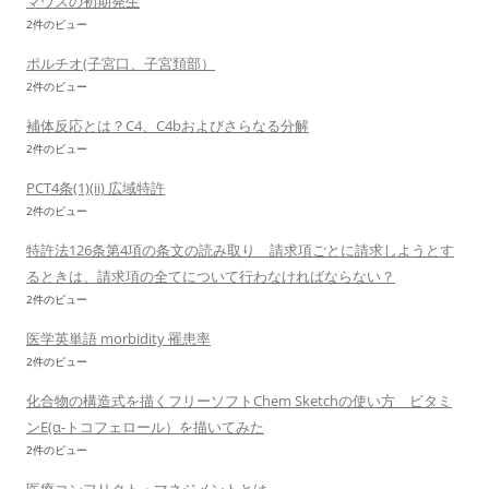
マウスの初期発生
2件のビュー
ポルチオ(子宮口、子宮頚部）
2件のビュー
補体反応とは？C4、C4bおよびさらなる分解
2件のビュー
PCT4条(1)(ii) 広域特許
2件のビュー
特許法126条第4項の条文の読み取り 請求項ごとに請求しようとす
るときは、請求項の全てについて行わなければならない？
2件のビュー
医学英単語 morbidity 罹患率
2件のビュー
化合物の構造式を描くフリーソフトChem Sketchの使い方 ビタミ
ンE(α-トコフェロール）を描いてみた
2件のビュー