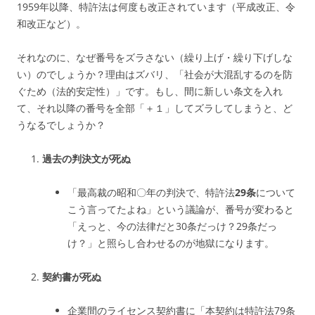
1959年以降、特許法は何度も改正されています（平成改正、令
和改正など）。
それなのに、なぜ番号をズラさない（繰り上げ・繰り下げしな
い）のでしょうか？理由はズバリ、「社会が大混乱するのを防
ぐため（法的安定性）」です。もし、間に新しい条文を入れ
て、それ以降の番号を全部「＋１」してズラしてしまうと、ど
うなるでしょうか？
過去の判決文が死ぬ
「最高裁の昭和〇年の判決で、特許法
29条
について
こう言ってたよね」という議論が、番号が変わると
「えっと、今の法律だと30条だっけ？29条だっ
け？」と照らし合わせるのが地獄になります。
契約書が死ぬ
企業間のライセンス契約書に「本契約は特許法79条