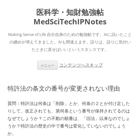
医科学・知財勉強帖
MedSciTechIPNotes
Making Sense of Life 自分自身のための勉強帖です。AIに訊いたこと
の纏めが増えてきました。AIも間違えます。誤りは、誤りに気付い
たときに直せばいいというスタンスです。
コンテンツへスキップ
メニュー
特許法の条文の番号が変更されない理由
質問：
特許法は何条は「削除」とか、何条の２とか付け足した
りして、改正されても、第何条という番号が保持されてるのは
なぜでしょうか？この不動の順番は、「旧法」以来なのでしょ
うか？特許法の歴史の中で番号は変化していないのでしょう
か。