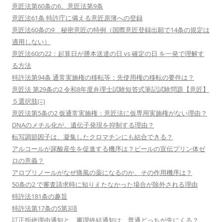
意匠法第60条の6、意匠法第9条
意匠法61条 特許庁に備える意匠原簿への登録
意匠法60条の9 秘密意匠の特例（国際意匠登録出願で14条の規定は
適用しない）
意匠法60の22：起算日が謄本送達の日 vs 確定の日 を一発で理解す
る方法
特許法第94条 通常実施権の移転等：先使用権の移転の要件は？
意匠法 第29条の2 令和8年度弁理士試験短答式筆記試験問題【意匠】
５選択肢(ﾆ)
意匠法第5条の2 仮通常実施権：意匠法に仮専用実施権がない理由？
DNAのメチル化が、遺伝子発現を抑制する理由？
転写調節因子は、凝集したクロマチンにも結合できる？
アルコールが尿酸産生を促進する機序は？ビールの宣伝プリン体ゼ
ロの意義？
アロプリノールがなぜ痛風の薬になるのか、その作用機序は？
50条の2 で審査請求時に知りえたなかった場合が除外される理由
特許法181条の趣旨
特許法第17条の5第3項
訂正拒絶理由通知と、審理終結通知は、普通どっちが先にくる？