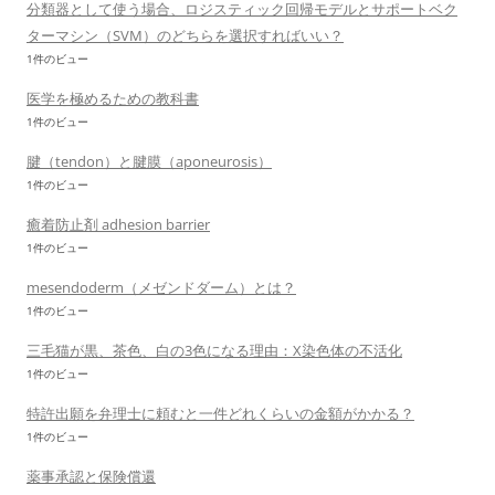
分類器として使う場合、ロジスティック回帰モデルとサポートベク
ターマシン（SVM）のどちらを選択すればいい？
1件のビュー
医学を極めるための教科書
1件のビュー
腱（tendon）と腱膜（aponeurosis）
1件のビュー
癒着防止剤 adhesion barrier
1件のビュー
mesendoderm（メゼンドダーム）とは？
1件のビュー
三毛猫が黒、茶色、白の3色になる理由：X染色体の不活化
1件のビュー
特許出願を弁理士に頼むと一件どれくらいの金額がかかる？
1件のビュー
薬事承認と保険償還