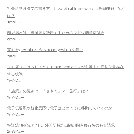
社会科学系論文の書き方：theoretical framework 理論的枠組みと
は？
3件のビュー
糖尿病とは 糖尿病を診断するためのブドウ糖負荷試験
2件のビュー
充血 hypermia と うっ血 congestion の違い
2件のビュー
～血症（～けっしょう）-emia/-aemia：～が血液中に異常な量存在
する状態
2件のビュー
「施策」の読みは、「せさく」？「施行」は？
2件のビュー
電子伝達系や酸化反応で電子はどのように移動していくのか
2件のビュー
特許法184条の17 PCT外国語特許出願の国内移行後の審査請求
2件のビュー