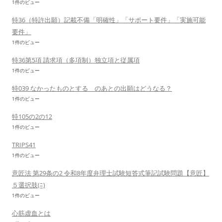
1件のビュー
特36（特許出願）記載不備「明確性」「サポート要件」「実施可能
要件」
1件のビュー
特36第5項 請求項（多項制）独立項と従属項
1件のビュー
特039 なかったものとする のあとの出願はどうなる？
1件のビュー
特105の2の12
1件のビュー
TRIPS41
1件のビュー
意匠法 第29条の2 令和8年度弁理士試験短答式筆記試験問題【意匠】
５選択肢(ﾆ)
1件のビュー
心筋虚血とは