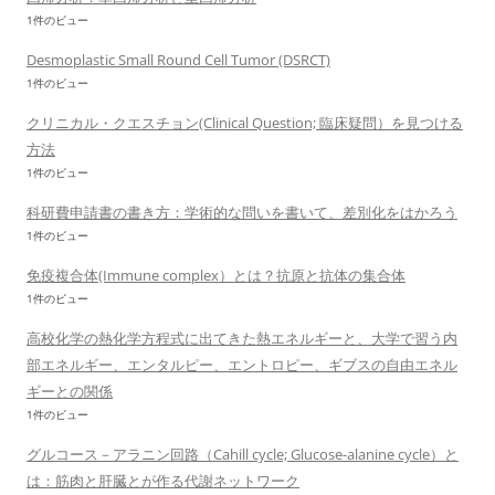
1件のビュー
Desmoplastic Small Round Cell Tumor (DSRCT)
1件のビュー
クリニカル・クエスチョン(Clinical Question; 臨床疑問）を見つける
方法
1件のビュー
科研費申請書の書き方：学術的な問いを書いて、差別化をはかろう
1件のビュー
免疫複合体(Immune complex）とは？抗原と抗体の集合体
1件のビュー
高校化学の熱化学方程式に出てきた熱エネルギーと、大学で習う内
部エネルギー、エンタルピー、エントロピー、ギブスの自由エネル
ギーとの関係
1件のビュー
グルコース－アラニン回路（Cahill cycle; Glucose-alanine cycle）と
は：筋肉と肝臓とが作る代謝ネットワーク