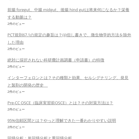
前腸 foregut、中腸 midgut、後腸 hind gutは将来何になるか？栄養
する動脈は？
2件のビュー
PCT規則67.1の規定の趣旨は？(ii)但し書きで、微生物学的方法を除外
した理由
2件のビュー
絶対に採択されない科研費計画調書（申請書）の特徴
2件のビュー
インターフェロンとは？その種類と効果、セルシグナリング、発見
と製剤の開発の歴史
2件のビュー
Pre-CC OSCE（臨床実習前OSCE）とは？その対策方法は？
2件のビュー
95%信頼区間とは？やっと理解できた一番わかりやすい説明
2件のビュー
回帰分析：単回帰分析と重回帰分析