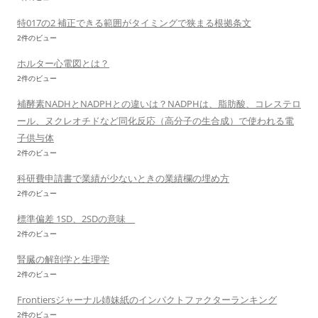
特017の2 補正できる範囲がタイミングで狭まる根拠条文
2件のビュー
ホルター心電図とは？
2件のビュー
補酵素NADHとNADPHとの違いは？NADPHは、脂肪酸、コレステロ
ール、ヌクレオチドなど同化反応（高分子の生合成）で使われる電
子供与体
2件のビュー
科研費申請書で業績が少ないときの業績欄の埋め方
2件のビュー
標準偏差 1SD、2SDの意味
2件のビュー
腎臓の解剖学と生理学
2件のビュー
Frontiersジャーナル姉妹紙のインパクトファクターランキング
2件のビュー