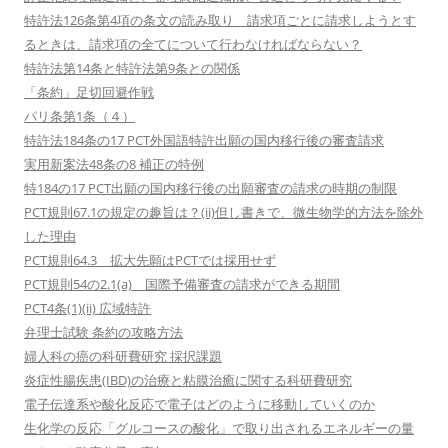
特許法126条第4項の条文の読み取り 請求項ごとに請求しようとす
るときは、請求項の全てについて行わなければならない？
特許法第14条と特許法第9条との関係
「条約」足切回避作戦
パリ条第1条（４）
特許法184条の17 PCT外国語特許出願の国内移行後の審査請求
実用新案法48条の8 補正の特例
特184の17 PCT出願の国内移行後の出願審査の請求の時期の制限
PCT規則67.1の規定の趣旨は？(ii)但し書きで、微生物学的方法を除外
した理由
PCT規則64.3 拡大先願はPCTでは採用せず
PCT規則54の2.1(a) 国際予備審査の請求ができる期間
PCT4条(1)(ii) 広域特許
弁理士試験 条約の攻略方法
婦人科の癌の科研費研究 採択課題
炎症性腸疾患(IBD)の治療と粘膜治癒に関する科研費研究
電子伝達系や酸化反応で電子はどのように移動していくのか
生化学の反応「グルコースの酸化」で取り出されるエネルギーの量