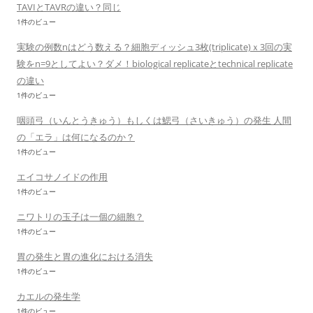
TAVIとTAVRの違い？同じ
1件のビュー
実験の例数nはどう数える？細胞ディッシュ3枚(triplicate)ｘ3回の実
験をn=9としてよい？ダメ！biological replicateとtechnical replicate
の違い
1件のビュー
咽頭弓（いんとうきゅう）もしくは鰓弓（さいきゅう）の発生 人間
の「エラ」は何になるのか？
1件のビュー
エイコサノイドの作用
1件のビュー
ニワトリの玉子は一個の細胞？
1件のビュー
胃の発生と胃の進化における消失
1件のビュー
カエルの発生学
1件のビュー