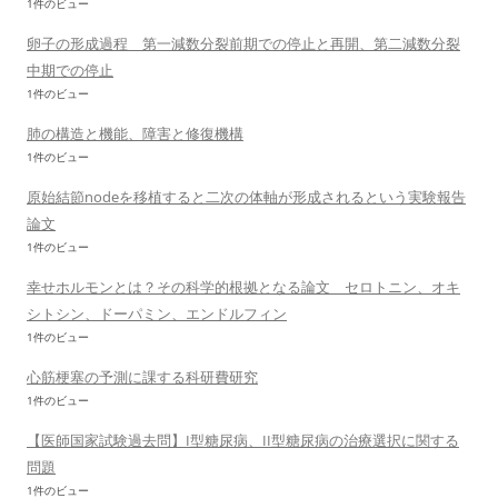
1件のビュー
卵子の形成過程 第一減数分裂前期での停止と再開、第二減数分裂
中期での停止
1件のビュー
肺の構造と機能、障害と修復機構
1件のビュー
原始結節nodeを移植すると二次の体軸が形成されるという実験報告
論文
1件のビュー
幸せホルモンとは？その科学的根拠となる論文 セロトニン、オキ
シトシン、ドーパミン、エンドルフィン
1件のビュー
心筋梗塞の予測に課する科研費研究
1件のビュー
【医師国家試験過去問】I型糖尿病、II型糖尿病の治療選択に関する
問題
1件のビュー