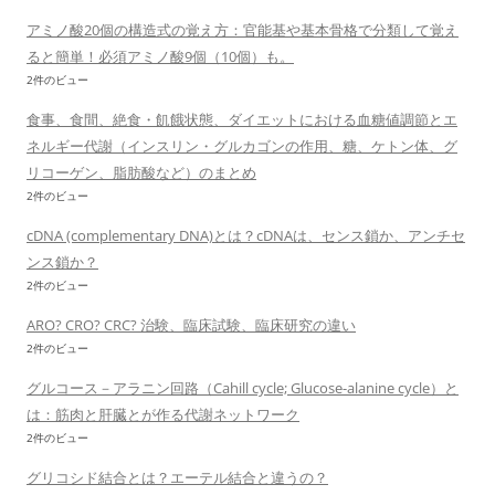
アミノ酸20個の構造式の覚え方：官能基や基本骨格で分類して覚え
ると簡単！必須アミノ酸9個（10個）も。
2件のビュー
食事、食間、絶食・飢餓状態、ダイエットにおける血糖値調節とエ
ネルギー代謝（インスリン・グルカゴンの作用、糖、ケトン体、グ
リコーゲン、脂肪酸など）のまとめ
2件のビュー
cDNA (complementary DNA)とは？cDNAは、センス鎖か、アンチセ
ンス鎖か？
2件のビュー
ARO? CRO? CRC? 治験、臨床試験、臨床研究の違い
2件のビュー
グルコース－アラニン回路（Cahill cycle; Glucose-alanine cycle）と
は：筋肉と肝臓とが作る代謝ネットワーク
2件のビュー
グリコシド結合とは？エーテル結合と違うの？