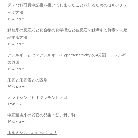
ダメな科研費申請書を書いてしまったことを知るためのセルフチェ
ック方法
1件のビュー
解糖系の反応式と化合物の化学構造と各反応を触媒する酵素を丸暗
記する方法
1件のビュー
アレルギーとは？アレルギー(Hypersensitivity)の4分類、アレルギー
の原因
1件のビュー
栄養と栄養素との区別
1件のビュー
オレキシン（ヒポクレチン）とは
1件のビュー
中胚葉由来の器官の発生：筋、骨、腎
1件のビュー
ホルミシス hormesisとは？