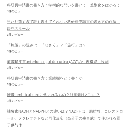
科研費申請書の書き方：学術的な問いを書いて、差別化をはかろう
3件のビュー
当たり前すぎて誰も教えてくれない科研費申請書の書き方の作法、
暗黙のルール
3件のビュー
「施策」の読みは、「せさく」？「施行」は？
3件のビュー
前帯状皮質anterior cingulate cortex (ACC)の生理機能、役割
3件のビュー
科研費申請書の書き方：業績欄をどう書くか
3件のビュー
臍帯 umbllical cordに含まれるもの？卵黄嚢はどこに？
3件のビュー
補酵素NADHとNADPHとの違いは？NADPHは、脂肪酸、コレステロ
ール、ヌクレオチドなど同化反応（高分子の生合成）で使われる電
子供与体