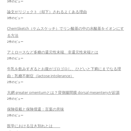
3件のビュー
論文がリジェクト（却下）されるよくある理由
3件のビュー
ChemSketch（ケムスケッチ）でリン酸基の中の水酸基をイオンにす
る方法
2件のビュー
アミロースなど多糖の還元性末端、非還元性末端とは
2件のビュー
牛乳を飲みすぎるとお腹がゴロゴロし、ひどいと下痢にまでなる理
由：乳糖不耐症（lactose intolerance）
2件のビュー
大網 greater omentumとは？背側腸間膜 dorsal mesenteryが起源
2件のビュー
保険収載と保険償還：言葉の意味
2件のビュー
医学における泣き別れとは