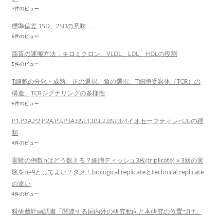
7件のビュー
標準偏差 1SD、2SDの意味
6件のビュー
脂質の運搬方法：キロミクロン、VLDL、LDL、HDLの役割
5件のビュー
T細胞の分化・成熟、正の選択、負の選択、T細胞受容体（TCR）の
構造、TCRシグナリングの多様性
5件のビュー
P1,P1A,P2,P2A,P3,P3A,BSL1,BSL2,BSL3バイオセーフティレベルの種
類
4件のビュー
実験の例数nはどう数える？細胞ディッシュ3枚(triplicate)ｘ3回の実
験をn=9としてよい？ダメ！biological replicateとtechnical replicate
の違い
4件のビュー
科研費計画調書「関連する国内外の研究動向と本研究の位置づけ」