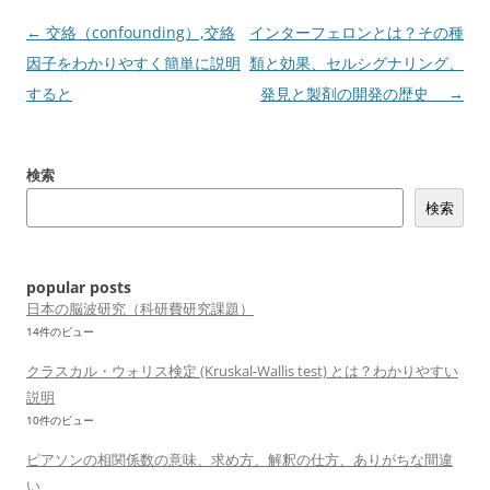
投
←
交絡（confounding）,交絡
インターフェロンとは？その種
稿
因子をわかりやすく簡単に説明
類と効果、セルシグナリング、
ナ
すると
発見と製剤の開発の歴史
→
ビ
ゲ
検索
ー
検索
シ
ョ
ン
popular posts
日本の脳波研究（科研費研究課題）
14件のビュー
クラスカル・ウォリス検定 (Kruskal-Wallis test) とは？わかりやすい
説明
10件のビュー
ピアソンの相関係数の意味、求め方、解釈の仕方、ありがちな間違
い