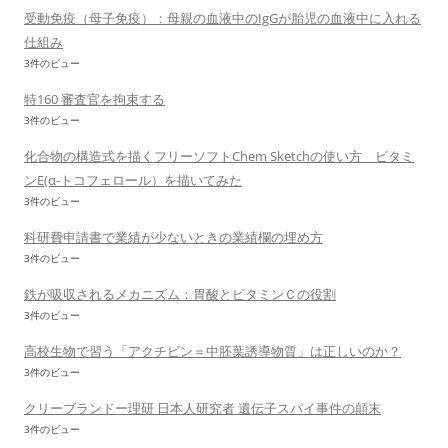
受動免疫（母子免疫）：母親の血液中のIgGが胎児の血液中に入れる
仕組み
3件のビュー
特160 審査官を拘束する
3件のビュー
化合物の構造式を描くフリーソフトChem Sketchの使い方 ビタミ
ンE(α-トコフェロール）を描いてみた
3件のビュー
科研費申請書で業績が少ないときの業績欄の埋め方
3件のビュー
鉄が吸収されるメカニズム：胃酸とビタミンＣの役割
3件のビュー
高校生物で習う「アクチビン＝中胚葉誘導物質」は正しいのか？
3件のビュー
クリーブランドー理研 日本人研究者 遺伝子スパイ事件の顛末
3件のビュー