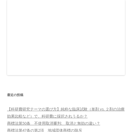
最近の投稿
【科研費研究テーマの選び方】純粋な臨床試験（単剤 vs. ２剤の治療
効果比較など）で、科研費に採択されうるか？
商標法第50条 不使用取消審判: 取消と無効の違い？
商標法第47条の第2項 地域団体商標の除斥