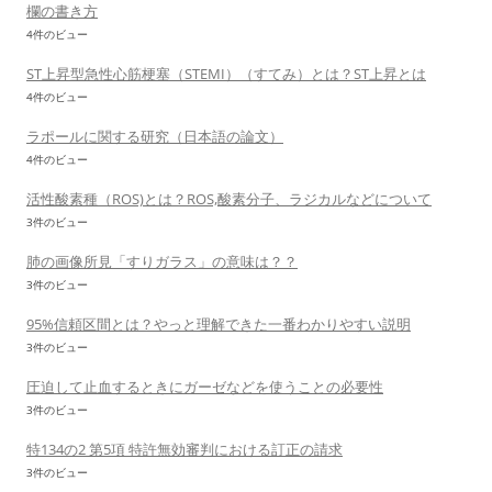
欄の書き方
4件のビュー
ST上昇型急性心筋梗塞（STEMI）（すてみ）とは？ST上昇とは
4件のビュー
ラポールに関する研究（日本語の論文）
4件のビュー
活性酸素種（ROS)とは？ROS,酸素分子、ラジカルなどについて
3件のビュー
肺の画像所見「すりガラス」の意味は？？
3件のビュー
95%信頼区間とは？やっと理解できた一番わかりやすい説明
3件のビュー
圧迫して止血するときにガーゼなどを使うことの必要性
3件のビュー
特134の2 第5項 特許無効審判における訂正の請求
3件のビュー