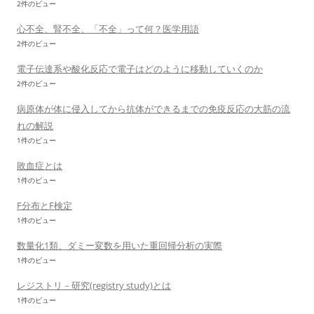
2件のビュー
心不全、腎不全、「不全」って何？医学用語
2件のビュー
電子伝達系や酸化反応で電子はどのように移動していくのか
2件のビュー
病原体が体に侵入してから抗体ができるまでの免疫反応の大筋の流
れの解説
1件のビュー
敗血症とは
1件のビュー
F分布とF検定
1件のビュー
数量化1類、ダミー変数を用いた重回帰分析の実際
1件のビュー
レジストリ－研究(registry study)とは
1件のビュー