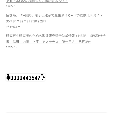
アセチルCoAの構造式を丸暗記する方法：
1件のビュー
解糖系、TCA回路、電子伝達系で産生されるATPの総数は38分子？
36？34？32？31？30？28？
1件のビュー
研究医や研究者のための海外研究留学助成情報：HFSP、JSPS海外学
振、武田、内藤、上原、アステラス、第一三共、早石ほか
1件のビュー