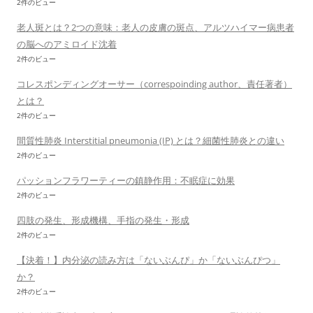
2件のビュー
老人斑とは？2つの意味：老人の皮膚の斑点、アルツハイマー病患者
の脳へのアミロイド沈着
2件のビュー
コレスポンディングオーサー（correspoinding author、責任著者）
とは？
2件のビュー
間質性肺炎 Interstitial pneumonia (IP) とは？細菌性肺炎との違い
2件のビュー
パッションフラワーティーの鎮静作用：不眠症に効果
2件のビュー
四肢の発生、形成機構、手指の発生・形成
2件のビュー
【決着！】内分泌の読み方は「ないぶんぴ」か「ないぶんぴつ」
か？
2件のビュー