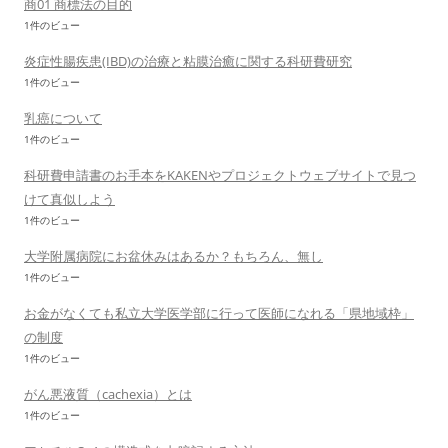
商01 商標法の目的
1件のビュー
炎症性腸疾患(IBD)の治療と粘膜治癒に関する科研費研究
1件のビュー
乳癌について
1件のビュー
科研費申請書のお手本をKAKENやプロジェクトウェブサイトで見つ
けて真似しよう
1件のビュー
大学附属病院にお盆休みはあるか？もちろん、無し
1件のビュー
お金がなくても私立大学医学部に行って医師になれる「県地域枠」
の制度
1件のビュー
がん悪液質（cachexia）とは
1件のビュー