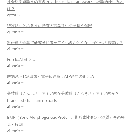
社会科学系論文の書き方：theoretical framework 理論的枠組みと
は？
2件のビュー
特許法などの条文に特有の言葉遣いの意味や解釈
2件のビュー
科研費の応募で研究分担者を置くべきかどうか、採否への影響は？
2件のビュー
EurekaAlert!とは
2件のビュー
解糖系～TCA回路～電子伝達系：ATP産生のまとめ
2件のビュー
分枝鎖（ぶんしさ）アミノ酸か分岐鎖（ぶんきさ）アミノ酸か？
branched-chain amino acids
2件のビュー
BMP（Bone Morphogenetic Protein、骨形成性タンパク質）その発
見と役割
2件のビュー