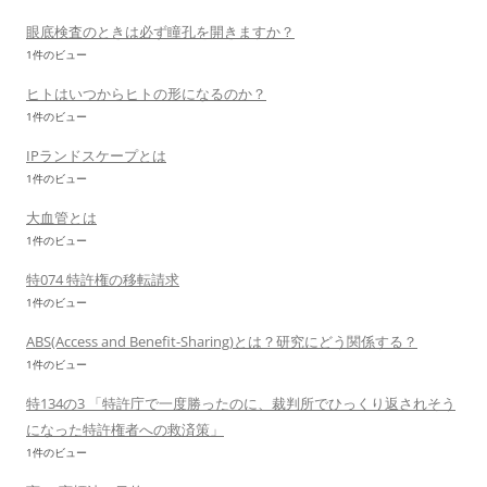
眼底検査のときは必ず瞳孔を開きますか？
1件のビュー
ヒトはいつからヒトの形になるのか？
1件のビュー
IPランドスケープとは
1件のビュー
大血管とは
1件のビュー
特074 特許権の移転請求
1件のビュー
ABS(Access and Benefit-Sharing)とは？研究にどう関係する？
1件のビュー
特134の3 「特許庁で一度勝ったのに、裁判所でひっくり返されそう
になった特許権者への救済策」
1件のビュー