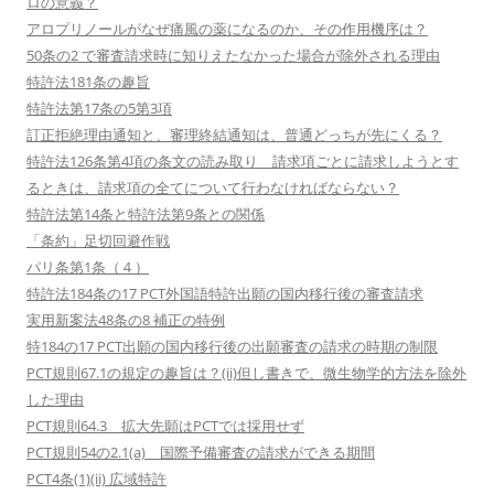
ロの意義？
アロプリノールがなぜ痛風の薬になるのか、その作用機序は？
50条の2 で審査請求時に知りえたなかった場合が除外される理由
特許法181条の趣旨
特許法第17条の5第3項
訂正拒絶理由通知と、審理終結通知は、普通どっちが先にくる？
特許法126条第4項の条文の読み取り 請求項ごとに請求しようとす
るときは、請求項の全てについて行わなければならない？
特許法第14条と特許法第9条との関係
「条約」足切回避作戦
パリ条第1条（４）
特許法184条の17 PCT外国語特許出願の国内移行後の審査請求
実用新案法48条の8 補正の特例
特184の17 PCT出願の国内移行後の出願審査の請求の時期の制限
PCT規則67.1の規定の趣旨は？(ii)但し書きで、微生物学的方法を除外
した理由
PCT規則64.3 拡大先願はPCTでは採用せず
PCT規則54の2.1(a) 国際予備審査の請求ができる期間
PCT4条(1)(ii) 広域特許