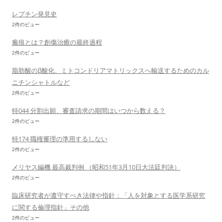
レプチン発見史
2件のビュー
瘢痕とは？創傷治癒の最終過程
2件のビュー
脂肪酸のβ酸化、ミトコンドリアマトリックスへ輸送するためのカル
ニチンシャトルなど
2件のビュー
特044 分割出願、審査請求の期間はいつから数える？
2件のビュー
特174 職権審理の準用するしない
2件のビュー
メリヤス編機 最高裁判例 （昭和51年3月10日大法廷判決）
2件のビュー
臨床研究者が遵守すべき法律や指針：「人を対象とする医学系研究
に関する倫理指針」その他
2件のビュー