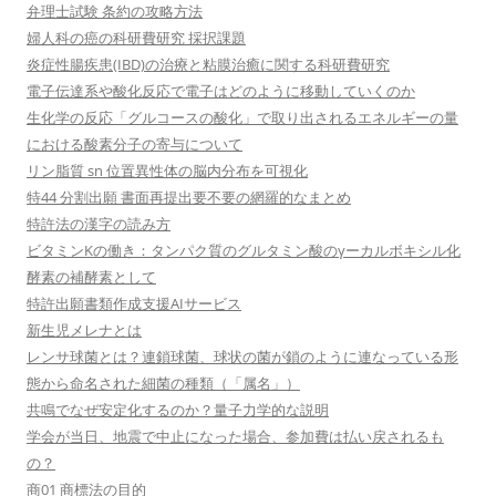
弁理士試験 条約の攻略方法
婦人科の癌の科研費研究 採択課題
炎症性腸疾患(IBD)の治療と粘膜治癒に関する科研費研究
電子伝達系や酸化反応で電子はどのように移動していくのか
生化学の反応「グルコースの酸化」で取り出されるエネルギーの量
における酸素分子の寄与について
リン脂質 sn 位置異性体の脳内分布を可視化
特44 分割出願 書面再提出要不要の網羅的なまとめ
特許法の漢字の読み方
ビタミンKの働き：タンパク質のグルタミン酸のγーカルボキシル化
酵素の補酵素として
特許出願書類作成支援AIサービス
新生児メレナとは
レンサ球菌とは？連鎖球菌、球状の菌が鎖のように連なっている形
態から命名された細菌の種類（「属名」）
共鳴でなぜ安定化するのか？量子力学的な説明
学会が当日、地震で中止になった場合、参加費は払い戻されるも
の？
商01 商標法の目的