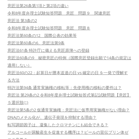
意匠法第26条第1項と第2項の違い
令和8年度弁理士試験短答問題 意匠 問題９ 関連意匠
意匠法 第3条の2
令和8年度弁理士試験短答問題 意匠 問題８
意匠法第60条の12 国際公表の効果等
意匠法第60条の6、意匠法第9条
意匠法61条 特許庁に備える意匠原簿への登録
意匠法60条の9 秘密意匠の特例（国際意匠登録出願で14条の規定は
適用しない）
意匠法60の22：起算日が謄本送達の日 vs 確定の日 を一発で理解す
る方法
特許法第94条 通常実施権の移転等：先使用権の移転の要件は？
意匠法 第29条の2 令和8年度弁理士試験短答式筆記試験問題【意匠】
５選択肢(ﾆ)
意匠法第5条の2 仮通常実施権：意匠法に仮専用実施権がない理由？
DNAのメチル化が、遺伝子発現を抑制する理由？
転写調節因子は、凝集したクロマチンにも結合できる？
アルコールが尿酸産生を促進する機序は？ビールの宣伝プリン体ゼ