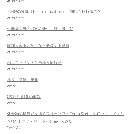
2件のビュー
T細胞の疲弊（T cell exhaustion）：細胞も疲れるの？
2件のビュー
中胚葉由来の器官の発生：筋、骨、腎
2件のビュー
腹部大動脈とそこから分岐する動脈
2件のビュー
ポルフィリンの生合成反応経路
2件のビュー
成長、発達、老化
2件のビュー
特許法181条の趣旨
2件のビュー
化合物の構造式を描くフリーソフトChem Sketchの使い方 ビタミ
ンE(α-トコフェロール）を描いてみた
2件のビュー