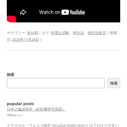
カテゴリー:
未分類
| タグ:
弁理士試験
、
特許法
、
特許法条文
| 投稿
日:
2025年11月26日
|
検索
検索
popular posts
日本の脳波研究（科研費研究課題）
7件のビュー
クラスカル・ウォリス検定 (Kruskal-Wallis test) とは？わかりやすい