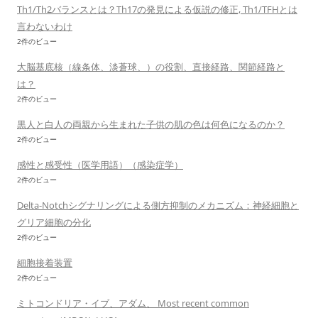
Th1/Th2バランスとは？Th17の発見による仮説の修正, Th1/TFHとは
言わないわけ
2件のビュー
大脳基底核（線条体、淡蒼球、）の役割、直接経路、関節経路と
は？
2件のビュー
黒人と白人の両親から生まれた子供の肌の色は何色になるのか？
2件のビュー
感性と感受性（医学用語）（感染症学）
2件のビュー
Delta-Notchシグナリングによる側方抑制のメカニズム：神経細胞と
グリア細胞の分化
2件のビュー
細胞接着装置
2件のビュー
ミトコンドリア・イブ、アダム、 Most recent common