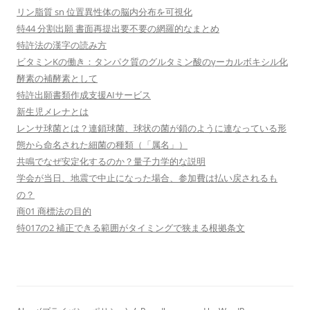
リン脂質 sn 位置異性体の脳内分布を可視化
特44 分割出願 書面再提出要不要の網羅的なまとめ
特許法の漢字の読み方
ビタミンKの働き：タンパク質のグルタミン酸のγーカルボキシル化
酵素の補酵素として
特許出願書類作成支援AIサービス
新生児メレナとは
レンサ球菌とは？連鎖球菌、球状の菌が鎖のように連なっている形
態から命名された細菌の種類（「属名」）
共鳴でなぜ安定化するのか？量子力学的な説明
学会が当日、地震で中止になった場合、参加費は払い戻されるも
の？
商01 商標法の目的
特017の2 補正できる範囲がタイミングで狭まる根拠条文