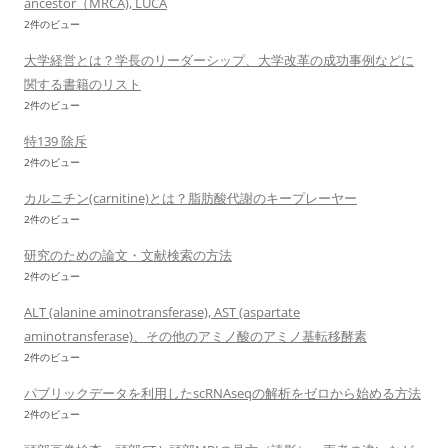
ancestor（MRCA), LUCA
2件のビュー
大学経営とは？学長のリーダーシップ、大学改革の成功事例などに
関する書籍のリスト
2件のビュー
特139 除斥
2件のビュー
カルニチン(carnitine)とは？脂肪酸代謝のキープレーヤー
2件のビュー
研究のための論文・文献検索の方法
2件のビュー
ALT (alanine aminotransferase), AST (aspartate
aminotransferase)、その他のアミノ酸のアミノ基転移酵素
2件のビュー
パブリックデータを利用したscRNAseqの解析をゼロから始める方法
2件のビュー