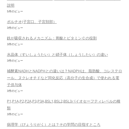
説明
5件のビュー
ポルチオ(子宮口、子宮頚部）
3件のビュー
鉄が吸収されるメカニズム：胃酸とビタミンＣの役割
3件のビュー
水晶体（すいしょうたい）と硝子体（しょうしたい）の違い
3件のビュー
補酵素NADHとNADPHとの違いは？NADPHは、脂肪酸、コレステロ
ール、ヌクレオチドなど同化反応（高分子の生合成）で使われる電
子供与体
3件のビュー
P1,P1A,P2,P2A,P3,P3A,BSL1,BSL2,BSL3バイオセーフティレベルの種
類
3件のビュー
病理学（びょうりがく）とは？その学問の目指すところ