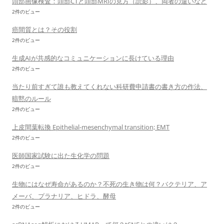
頭部画像検査：頭部CTと頭部MRIの見方（読影）、両者の違いなど
2件のビュー
癌間質とは？その役割
2件のビュー
生成AIが共感的なコミュニケーションに長けている理由
2件のビュー
当たり前すぎて誰も教えてくれない科研費申請書の書き方の作法、
暗黙のルール
2件のビュー
上皮間葉転換 Epithelial-mesenchymal transition; EMT
2件のビュー
医師国家試験に出た生化学の問題
2件のビュー
生物にはなぜ寿命があるのか？不死の生き物は何？バクテリア、ア
メーバ、プラナリア、ヒドラ、酵母
2件のビュー