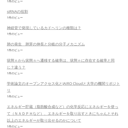
1件のビュー
siRNAの役割
1件のビュー
神経管で発現しているカドヘリンの種類は？
1件のビュー
肺の発生 肺芽の伸長と分岐の分子メカニズム
1件のビュー
状態ｎから状態ｎへ遷移する確率は、状態ｎに存在する確率と同
じ？違う？
1件のビュー
学術論文のオープンアクセス化とJAIRO Cloudと大学の機関リポジト
リ
1件のビュー
エネルギー貯蔵（脂肪酸合成など）の化学反応にエネルギーを使っ
て（ＮＡＤＰＨなど）、エネルギーを取り出すときにちゃんとそれ
以上のエネルギーが取り出せるのかについて
1件のビュー