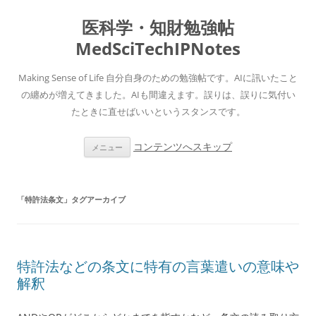
医科学・知財勉強帖
MedSciTechIPNotes
Making Sense of Life 自分自身のための勉強帖です。AIに訊いたこと
の纏めが増えてきました。AIも間違えます。誤りは、誤りに気付い
たときに直せばいいというスタンスです。
コンテンツへスキップ
メニュー
「
特許法条文
」タグアーカイブ
特許法などの条文に特有の言葉遣いの意味や
解釈