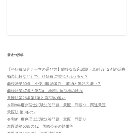
最近の投稿
【科研費研究テーマの選び方】純粋な臨床試験（単剤 vs. ２剤の治療
効果比較など）で、科研費に採択されうるか？
商標法第50条 不使用取消審判: 取消と無効の違い？
商標法第47条の第2項 地域団体商標の除斥
意匠法第26条第1項と第2項の違い
令和8年度弁理士試験短答問題 意匠 問題９ 関連意匠
意匠法 第3条の2
令和8年度弁理士試験短答問題 意匠 問題８
意匠法第60条の12 国際公表の効果等