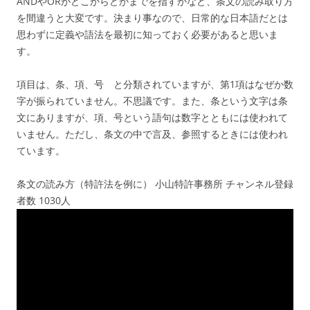
ANDやORがどこからどかまでを指すかなど、条文の読み取り方
を間違うと大変です。決まり事なので、日常的な日本語だとは
思わずに定義や語法を最初に知っておく必要があると思いま
す。
項目は、条、項、号 と分類されていますが、第1項はなぜか数
字が振られていません。不思議です。また、条という文字は条
文にありますが、項、号という語句は数字とともには使われて
いません。ただし、条文の中で言及、参照するときには使われ
ています。
条文の読み方（特許法を例に） 小山特許事務所 チャンネル登録
者数 1030人