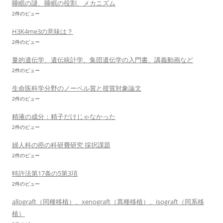
睡眠の謎、睡眠の役割、メカニズム
2件のビュー
H3K4me3の意味は？
2件のビュー
量的遺伝学、遺伝統計学、集団遺伝学の入門書、講義動画など
2件のビュー
生命医科学分野のノーベル賞と授賞対象論文
2件のビュー
精液の成分：精子だけじゃなかった
2件のビュー
婦人科の癌の科研費研究 採択課題
2件のビュー
特許法第17条の5第3項
2件のビュー
allograft（同種移植）、xenograft（異種移植）、isograft（同系移
植）