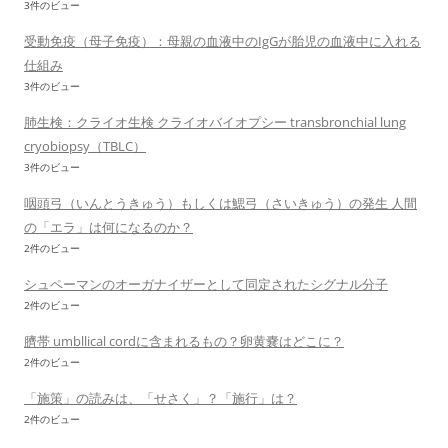
3件のビュー
受動免疫（母子免疫）：母親の血液中のIgGが胎児の血液中に入れる
仕組み
3件のビュー
肺生検：クライオ生検 クライオバイオプシー transbronchial lung
cryobiopsy（TBLC）
3件のビュー
咽頭弓（いんとうきゅう）もしくは鰓弓（さいきゅう）の発生 人間
の「エラ」は何になるのか？
2件のビュー
シュペーマンのオーガナイザーとして同定されたシグナル分子
2件のビュー
臍帯 umbllical cordに含まれるもの？卵黄嚢はどこに？
2件のビュー
「施策」の読みは、「せさく」？「施行」は？
2件のビュー