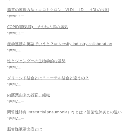
脂質の運搬方法：キロミクロン、VLDL、LDL、HDLの役割
1件のビュー
COPID(肺気腫)、その他の肺の病気
1件のビュー
産学連携を英語でいうと？university-industry collaboration
1件のビュー
性とジェンダーの生物学的な基盤
1件のビュー
グリコシド結合とは？エーテル結合と違うの？
1件のビュー
内胚葉由来の器官、組織
1件のビュー
間質性肺炎 Interstitial pneumonia (IP) とは？細菌性肺炎との違い
1件のビュー
脳脊髄液漏出症とは