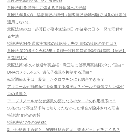
意匠法第60条の6、意匠法第9条
意匠法61条 特許庁に備える意匠原簿への登録
意匠法60条の9 秘密意匠の特例（国際意匠登録出願で14条の規定は
適用しない）
意匠法60の22：起算日が謄本送達の日 vs 確定の日 を一発で理解す
る方法
特許法第94条 通常実施権の移転等：先使用権の移転の要件は？
意匠法 第29条の2 令和8年度弁理士試験短答式筆記試験問題【意匠】
５選択肢(ﾆ)
意匠法第5条の2 仮通常実施権：意匠法に仮専用実施権がない理由？
DNAのメチル化が、遺伝子発現を抑制する理由？
転写調節因子は、凝集したクロマチンにも結合できる？
アルコールが尿酸産生を促進する機序は？ビールの宣伝プリン体ゼ
ロの意義？
アロプリノールがなぜ痛風の薬になるのか、その作用機序は？
50条の2 で審査請求時に知りえたなかった場合が除外される理由
特許法181条の趣旨
特許法第17条の5第3項
訂正拒絶理由通知と、審理終結通知は、普通どっちが先にくる？