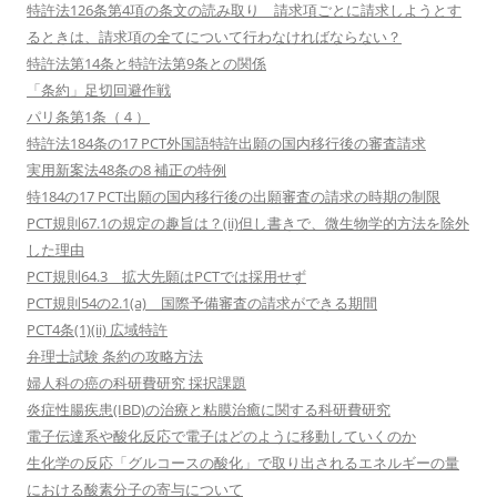
特許法126条第4項の条文の読み取り 請求項ごとに請求しようとす
るときは、請求項の全てについて行わなければならない？
特許法第14条と特許法第9条との関係
「条約」足切回避作戦
パリ条第1条（４）
特許法184条の17 PCT外国語特許出願の国内移行後の審査請求
実用新案法48条の8 補正の特例
特184の17 PCT出願の国内移行後の出願審査の請求の時期の制限
PCT規則67.1の規定の趣旨は？(ii)但し書きで、微生物学的方法を除外
した理由
PCT規則64.3 拡大先願はPCTでは採用せず
PCT規則54の2.1(a) 国際予備審査の請求ができる期間
PCT4条(1)(ii) 広域特許
弁理士試験 条約の攻略方法
婦人科の癌の科研費研究 採択課題
炎症性腸疾患(IBD)の治療と粘膜治癒に関する科研費研究
電子伝達系や酸化反応で電子はどのように移動していくのか
生化学の反応「グルコースの酸化」で取り出されるエネルギーの量
における酸素分子の寄与について