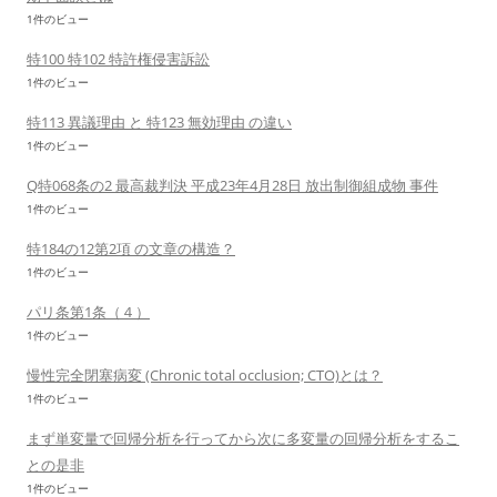
1件のビュー
特100 特102 特許権侵害訴訟
1件のビュー
特113 異議理由 と 特123 無効理由 の違い
1件のビュー
Q特068条の2 最高裁判決 平成23年4月28日 放出制御組成物 事件
1件のビュー
特184の12第2項 の文章の構造？
1件のビュー
パリ条第1条（４）
1件のビュー
慢性完全閉塞病変 (Chronic total occlusion; CTO)とは？
1件のビュー
まず単変量で回帰分析を行ってから次に多変量の回帰分析をするこ
との是非
1件のビュー