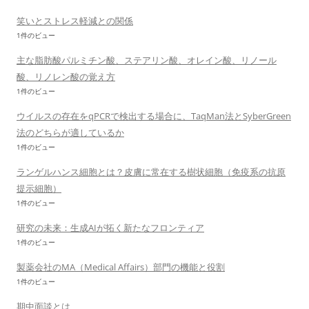
笑いとストレス軽減との関係
1件のビュー
主な脂肪酸パルミチン酸、ステアリン酸、オレイン酸、リノール
酸、リノレン酸の覚え方
1件のビュー
ウイルスの存在をqPCRで検出する場合に、TaqMan法とSyberGreen
法のどちらが適しているか
1件のビュー
ランゲルハンス細胞とは？皮膚に常在する樹状細胞（免疫系の抗原
提示細胞）
1件のビュー
研究の未来：生成AIが拓く新たなフロンティア
1件のビュー
製薬会社のMA（Medical Affairs）部門の機能と役割
1件のビュー
期中面談とは