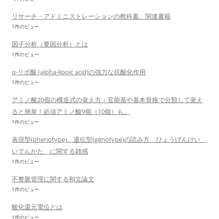
リサーチ・アドミニストレーションの教科書、関連書籍
1件のビュー
因子分析（要因分析）とは
1件のビュー
α-リポ酸 (alpha-lipoic acid)の強力な抗酸化作用
1件のビュー
アミノ酸20個の構造式の覚え方：官能基や基本骨格で分類して覚え
ると簡単！必須アミノ酸9個（10個）も。
1件のビュー
表現型(phenotype)、遺伝型(genotype)の読み方 ひょうげんけい
いでんがた に関する雑感
1件のビュー
不整脈管理に関する和文論文
1件のビュー
酸化還元電位とは
1件のビュー