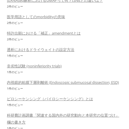
scRNAseq解析におけるUMAPって何？tSNEとの違いは？
2件のビュー
医学用語としてのmorbidityの意味
2件のビュー
特許出願における「補正」amendmentとは
2件のビュー
透析におけるドライウェイトの設定方法
1件のビュー
非劣性試験 (noninferiority trials)
1件のビュー
内視鏡的粘膜下層剥離術 (Endoscopic submucosal dissection; ESD)
1件のビュー
ピロシーケンシング（パイロシーケンシング）とは
1件のビュー
科研費計画調書「関連する国内外の研究動向と本研究の位置づけ」
欄の書き方
1件のビュー